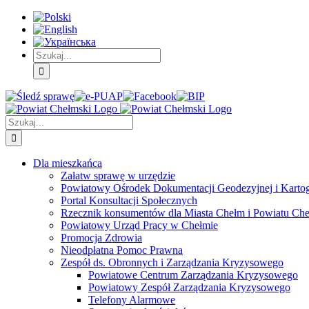
Skip
Skip
Skip
to:
to:
to:
Treść
Menu
Menu
główna
główne
dodatkowe
Szukaj
Śledź
E-
Facebook
BIP
Instagram
sprawę
PUAP
Szukaj
Dla mieszkańca
Załatw sprawę w urzędzie
Powiatowy Ośrodek Dokumentacji Geodezyjnej i Kartogr
Portal Konsultacji Społecznych
Rzecznik konsumentów dla Miasta Chełm i Powiatu Ch
Powiatowy Urząd Pracy w Chełmie
Promocja Zdrowia
Nieodpłatna Pomoc Prawna
Zespół ds. Obronnych i Zarządzania Kryzysowego
Powiatowe Centrum Zarządzania Kryzysowego
Powiatowy Zespół Zarządzania Kryzysowego
Telefony Alarmowe