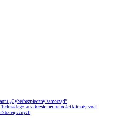
antu „Cyberbezpieczny samorząd”
ełmskiego w zakresie neutralności klimatycznej
 Strategicznych