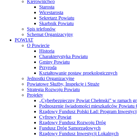
Kierownictwo
Starosta
Wicestarosta
Sekretarz Powiatu
Skarbnik Powiatu
Spis telefonów
Schemat Organizacyjny
POWIAT
O Powiecie
Historia
Charakterystyka Powiatu
Gminy Powiatu
Przyroda
Kształtowanie postaw proekologicznych
Jednostki Organizacyjne
Powiatowe Służby, Inspekcje i Straże
Strategia Rozwoju Powiatu
Projekty
„Cyberbezpieczny Powiat Chełmski” w ramach gr
Podnoszenie świadomości mieszkańców Powiatu Ch
Rządowy Fundusz Polski Ład: Program Inwestycji
Cyfrowy Powiat
Rządowy Fundusz Rozwoju Dróg
Fundusz Dróg Samorządowych
Rządowy Fundusz Inwestycji Lokalnych