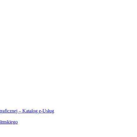
aficznej – Katalog e-Usług
ełmskiego