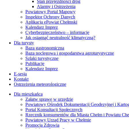
Stan przejezdności dróg
Alarmy i Ostrzeżenia
Powiatowy Portal Mapowy
Inspektor Ochrony Danych
Aplikacja ePowiat Chełmski
Kalendarz Imprez
Cyberbezpieczeństwo – informacje
Jak osiągnąć neutralność klimatyczną?
Dla turysty
Baza gastronomiczna
Baza noclegowa i gospodarstwa agroturystyczne
Szlaki turystyczne
Publikacje
Kalendarz Imprez
E-sesja
Kontakt
Ostrzeżenia meteorologiczne
Dla mieszkańca
Załatw sprawę w urzędzie
Powiatowy Ośrodek Dokumentacji Geodezyjnej i Kartogr
Portal Konsultacji Społecznych
Rzecznik konsumentów dla Miasta Chełm i Powiatu Ch
Powiatowy Urząd Pracy w Chełmie
Promocja Zdrowia