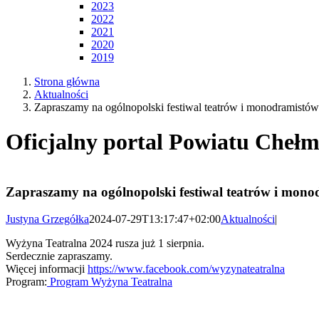
2023
2022
2021
2020
2019
Strona główna
Aktualności
Zapraszamy na ogólnopolski festiwal teatrów i monodramistów
Oficjalny portal Powiatu Chełm
Zapraszamy na ogólnopolski festiwal teatrów i mon
Justyna Grzegółka
2024-07-29T13:17:47+02:00
Aktualności
|
Wyżyna Teatralna 2024
rusza już 1 sierpnia.
Serdecznie zapraszamy.
Więcej informacji
https://www.facebook.com/wyzynateatralna
Program:
Program Wyżyna Teatralna