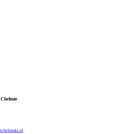
 Chełmie
tchelmski.pl