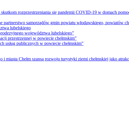
m skutkom rozprzestrzeniania się pandemii COVID-19 w domach pomoc
lne partnerstwo samorządów gmin powiatu włodawskiego, powiatów che
ztwa lubelskiego
 geodezyjnego województwa lubelskiego”
acji przestrzennej w powiecie chełmskim”
nych usług publicznych w powiecie chełmskim”
i miasta Chełm szansą rozwoju turystyki ziemi chełmskiej jako atrakc