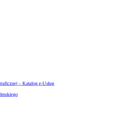
aficznej – Katalog e-Usług
ełmskiego