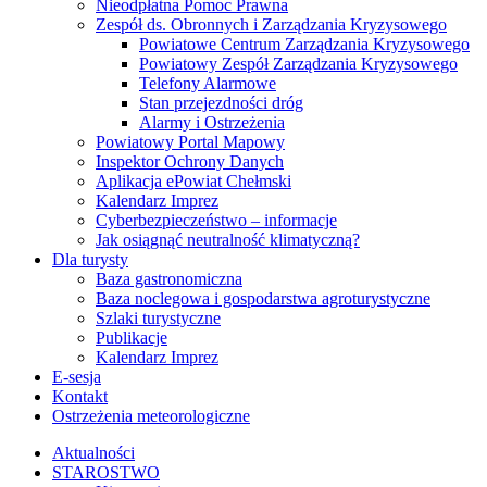
Nieodpłatna Pomoc Prawna
Zespół ds. Obronnych i Zarządzania Kryzysowego
Powiatowe Centrum Zarządzania Kryzysowego
Powiatowy Zespół Zarządzania Kryzysowego
Telefony Alarmowe
Stan przejezdności dróg
Alarmy i Ostrzeżenia
Powiatowy Portal Mapowy
Inspektor Ochrony Danych
Aplikacja ePowiat Chełmski
Kalendarz Imprez
Cyberbezpieczeństwo – informacje
Jak osiągnąć neutralność klimatyczną?
Dla turysty
Baza gastronomiczna
Baza noclegowa i gospodarstwa agroturystyczne
Szlaki turystyczne
Publikacje
Kalendarz Imprez
E-sesja
Kontakt
Ostrzeżenia meteorologiczne
Aktualności
STAROSTWO