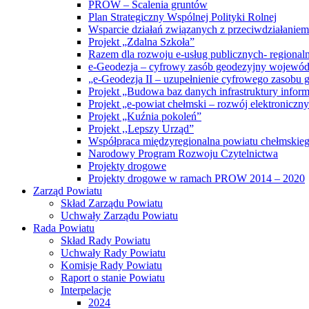
PROW – Scalenia gruntów
Plan Strategiczny Wspólnej Polityki Rolnej
Wsparcie działań związanych z przeciwdziałanie
Projekt „Zdalna Szkoła”
Razem dla rozwoju e-usług publicznych- regiona
e-Geodezja – cyfrowy zasób geodezyjny wojewód
„e-Geodezja II – uzupełnienie cyfrowego zasobu
Projekt „Budowa baz danych infrastruktury inform
Projekt „e-powiat chełmski – rozwój elektronicz
Projekt „Kuźnia pokoleń”
Projekt ,,Lepszy Urząd”
Współpraca międzyregionalna powiatu chełmskiego 
Narodowy Program Rozwoju Czytelnictwa
Projekty drogowe
Projekty drogowe w ramach PROW 2014 – 2020
Zarząd Powiatu
Skład Zarządu Powiatu
Uchwały Zarządu Powiatu
Rada Powiatu
Skład Rady Powiatu
Uchwały Rady Powiatu
Komisje Rady Powiatu
Raport o stanie Powiatu
Interpelacje
2024