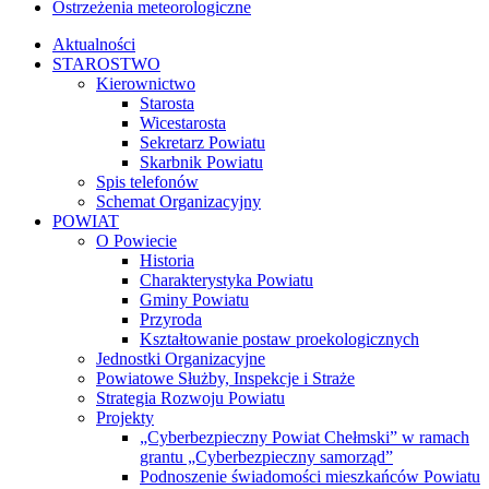
Ostrzeżenia meteorologiczne
Aktualności
STAROSTWO
Kierownictwo
Starosta
Wicestarosta
Sekretarz Powiatu
Skarbnik Powiatu
Spis telefonów
Schemat Organizacyjny
POWIAT
O Powiecie
Historia
Charakterystyka Powiatu
Gminy Powiatu
Przyroda
Kształtowanie postaw proekologicznych
Jednostki Organizacyjne
Powiatowe Służby, Inspekcje i Straże
Strategia Rozwoju Powiatu
Projekty
„Cyberbezpieczny Powiat Chełmski” w ramach
grantu „Cyberbezpieczny samorząd”
Podnoszenie świadomości mieszkańców Powiatu