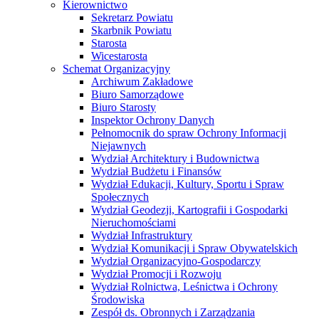
Kierownictwo
Sekretarz Powiatu
Skarbnik Powiatu
Starosta
Wicestarosta
Schemat Organizacyjny
Archiwum Zakładowe
Biuro Samorządowe
Biuro Starosty
Inspektor Ochrony Danych
Pełnomocnik do spraw Ochrony Informacji
Niejawnych
Wydział Architektury i Budownictwa
Wydział Budżetu i Finansów
Wydział Edukacji, Kultury, Sportu i Spraw
Społecznych
Wydział Geodezji, Kartografii i Gospodarki
Nieruchomościami
Wydział Infrastruktury
Wydział Komunikacji i Spraw Obywatelskich
Wydział Organizacyjno-Gospodarczy
Wydział Promocji i Rozwoju
Wydział Rolnictwa, Leśnictwa i Ochrony
Środowiska
Zespół ds. Obronnych i Zarządzania