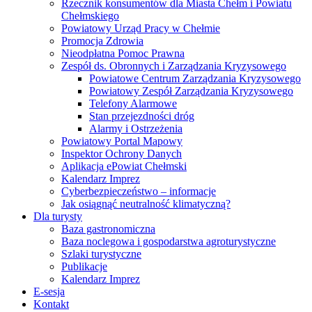
Rzecznik konsumentów dla Miasta Chełm i Powiatu
Chełmskiego
Powiatowy Urząd Pracy w Chełmie
Promocja Zdrowia
Nieodpłatna Pomoc Prawna
Zespół ds. Obronnych i Zarządzania Kryzysowego
Powiatowe Centrum Zarządzania Kryzysowego
Powiatowy Zespół Zarządzania Kryzysowego
Telefony Alarmowe
Stan przejezdności dróg
Alarmy i Ostrzeżenia
Powiatowy Portal Mapowy
Inspektor Ochrony Danych
Aplikacja ePowiat Chełmski
Kalendarz Imprez
Cyberbezpieczeństwo – informacje
Jak osiągnąć neutralność klimatyczną?
Dla turysty
Baza gastronomiczna
Baza noclegowa i gospodarstwa agroturystyczne
Szlaki turystyczne
Publikacje
Kalendarz Imprez
E-sesja
Kontakt