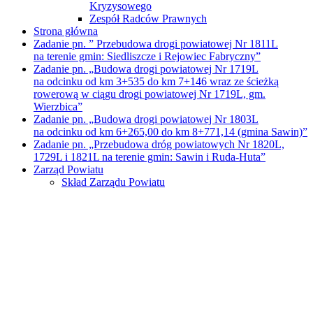
Kryzysowego
Zespół Radców Prawnych
Strona główna
Zadanie pn. ” Przebudowa drogi powiatowej Nr 1811L
na terenie gmin: Siedliszcze i Rejowiec Fabryczny”
Zadanie pn. „Budowa drogi powiatowej Nr 1719L
na odcinku od km 3+535 do km 7+146 wraz ze ścieżką
rowerową w ciągu drogi powiatowej Nr 1719L, gm.
Wierzbica”
Zadanie pn. „Budowa drogi powiatowej Nr 1803L
na odcinku od km 6+265,00 do km 8+771,14 (gmina Sawin)”
Zadanie pn. „Przebudowa dróg powiatowych Nr 1820L,
1729L i 1821L na terenie gmin: Sawin i Ruda-Huta”
Zarząd Powiatu
Skład Zarządu Powiatu