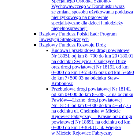
Specjalnego Ośrodka Szkolno-
Wychowawczego w Dorohusku wraz
ze zmianą sposobu użytkowania poddasza
nieużytkowego na pracownie
specjalistyczne dla dzieci i młodzieży
niepełnosprawnej”
Rządowy Fundusz Polski Ład: Program
Inwestycji Strategicznych
Rządowy Fundusz Rozwoju Dróg
Budowa i przebudowa drogi powiatowej
Nr 1805L od km 8+700 do km 20+180,01
na odcinku Święcica- Czułczyce Duże
oraz drogi powiatowej Nr 1819L od km
0+000 do km 1+554,05 oraz od km 5+690
do km 7+500,03 na odcinku Staw-
Krobonosz
Przebudowa drogi powiatowej Nr 1814L
od km 0+000 do km 8+288,12 na odcinku
Pawłów—Liszno, drogi powiatowej
Nr 1815L od km 0+000 do km 4+647,75
na odcinku ul. Chełmska w Mieście
Rejowiec Fabryczny— Krasne oraz drogi
powiatowej Nr 1869L na odcinku od km
0+000 do km 1+369,11, ul. Wiejska
w Mieście Rejowiec Fabryczny