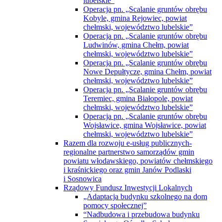
lubelskie”
Operacja pn. „Scalanie gruntów obrębu
Kobyle, gmina Rejowiec, powiat
chełmski, województwo lubelskie”
Operacja pn. „Scalanie gruntów obrębu
Ludwinów, gmina Chełm, powiat
chełmski, województwo lubelskie”
Operacja pn. „Scalanie gruntów obrębu
Nowe Depułtycze, gmina Chełm, powiat
chełmski, województwo lubelskie”
Operacja pn. „Scalanie gruntów obrębu
Teremiec, gmina Białopole, powiat
chełmski, województwo lubelskie”
Operacja pn. „Scalanie gruntów obrębu
Wojsławice, gmina Wojsławice, powiat
chełmski, województwo lubelskie”
Razem dla rozwoju e-usług publicznych-
regionalne partnerstwo samorządów gmin
powiatu włodawskiego, powiatów chełmskiego
i kraśnickiego oraz gmin Janów Podlaski
i Sosnowica
Rządowy Fundusz Inwestycji Lokalnych
„Adaptacja budynku szkolnego na dom
pomocy społecznej”
“Nadbudowa i przebudowa budynku