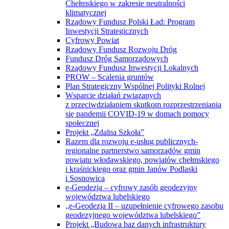
Chełmskiego w zakresie neutralności
klimatycznej
Rządowy Fundusz Polski Ład: Program
Inwestycji Strategicznych
Cyfrowy Powiat
Rządowy Fundusz Rozwoju Dróg
Fundusz Dróg Samorządowych
Rządowy Fundusz Inwestycji Lokalnych
PROW – Scalenia gruntów
Plan Strategiczny Wspólnej Polityki Rolnej
Wsparcie działań związanych
z przeciwdziałaniem skutkom rozprzestrzeniania
się pandemii COVID-19 w domach pomocy
społecznej
Projekt „Zdalna Szkoła”
Razem dla rozwoju e-usług publicznych-
regionalne partnerstwo samorządów gmin
powiatu włodawskiego, powiatów chełmskiego
i kraśnickiego oraz gmin Janów Podlaski
i Sosnowica
e-Geodezja – cyfrowy zasób geodezyjny
województwa lubelskiego
„e-Geodezja II – uzupełnienie cyfrowego zasobu
geodezyjnego województwa lubelskiego”
Projekt „Budowa baz danych infrastruktury