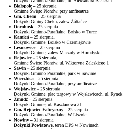
Dożynki Gminno-Parafialne, ul. Aleksandra Bałasza 1
Białopole
– 25 sierpnia
Gminne Święto Plonów, przy amfiteatrze
Gm. Chełm
– 25 sierpnia
Dożynki Gminy Chełm, zalew Żółtańce
Dorohusk
– 25 sierpnia
Dożynki Gminno-Parafialne, Boisko w Turce
Kamień
– 25 sierpnia,
Dożynki Gminne, Boisko w Czerniejowie
Leśniowice
– 25 sierpnia
Dożynki Gminne, zalew Maczuły w Horodysku
Rejowiec
– 25 sierpnia,
Gminne Święto Plonów, ul. Wiktoryna Zaleskiego 1
Sawin
– 25 sierpnia
Dożynki Gminno-Parafialne, park w Sawinie
Wierzbica
– 25 sierpnia
Dożynki Gminno-Parafialne, przy amfiteatrze
Wojsławice
– 25 sierpnia
Dożynki Gminne, plac targowy w Wojsławicach, ul. Rynek
Żmudź
– 25 sierpnia
Dożynki Gminne, ul. Kasztanowa 21
Gm. Rejowiec Fabryczny
– 25 sierpnia
Dożynki Gminno-Parafialne, W Lisznie
Nowiny
– 31 sierpnia
Dożynki Powiatowe
, teren DPS w Nowinach