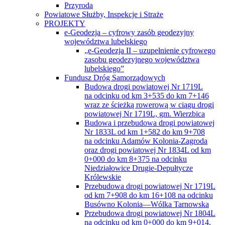
Przyroda
Powiatowe Służby, Inspekcje i Straże
PROJEKTY
e-Geodezja – cyfrowy zasób geodezyjny
województwa lubelskiego
„e-Geodezja II – uzupełnienie cyfrowego
zasobu geodezyjnego województwa
lubelskiego”
Fundusz Dróg Samorządowych
Budowa drogi powiatowej Nr 1719L
na odcinku od km 3+535 do km 7+146
wraz ze ścieżką rowerową w ciągu drogi
powiatowej Nr 1719L, gm. Wierzbica
Budowa i przebudowa drogi powiatowej
Nr 1833L od km 1+582 do km 9+708
na odcinku Adamów Kolonia-Zagroda
oraz drogi powiatowej Nr 1834L od km
0+000 do km 8+375 na odcinku
Niedziałowice Drugie-Depułtycze
Królewskie
Przebudowa drogi powiatowej Nr 1719L
od km 7+908 do km 16+108 na odcinku
Busówno Kolonia—Wólka Tarnowska
Przebudowa drogi powiatowej Nr 1804L
na odcinku od km 0+000 do km 9+014,