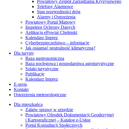
Powiatowy Zespół Zarządzania Kryzysowego
Telefony Alarmowe
Stan przejezdności dróg
Alarmy i Ostrzeżenia
Powiatowy Portal Mapowy
Inspektor Ochrony Danych
Aplikacja ePowiat Chełmski
Kalendarz Imprez
Cyberbezpieczeństwo – informacje
Jak osiągnąć neutralność klimatyczną?
Dla turysty
Baza gastronomiczna
Baza noclegowa i gospodarstwa agroturystyczne
Szlaki turystyczne
Publikacje
Kalendarz Imprez
E-sesja
Kontakt
Ostrzeżenia meteorologiczne
Dla mieszkańca
Załatw sprawę w urzędzie
Powiatowy Ośrodek Dokumentacji Geodezyjnej
i Kartograficznej – Katalog e-Usług
Portal Konsultacji Społecznych