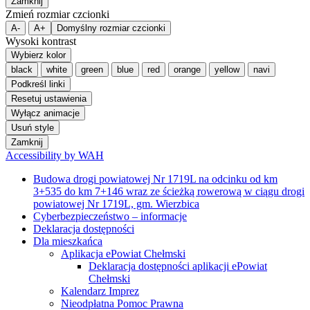
Zamknij
Zmień rozmiar czcionki
A-
A+
Domyślny rozmiar czcionki
Wysoki kontrast
Wybierz kolor
black
white
green
blue
red
orange
yellow
navi
Podkreśl linki
Resetuj ustawienia
Wyłącz animacje
Usuń style
Zamknij
Accessibility by WAH
Budowa drogi powiatowej Nr 1719L na odcinku od km
3+535 do km 7+146 wraz ze ścieżką rowerową w ciągu drogi
powiatowej Nr 1719L, gm. Wierzbica
Cyberbezpieczeństwo – informacje
Deklaracja dostępności
Dla mieszkańca
Aplikacja ePowiat Chełmski
Deklaracja dostępności aplikacji ePowiat
Chełmski
Kalendarz Imprez
Nieodpłatna Pomoc Prawna