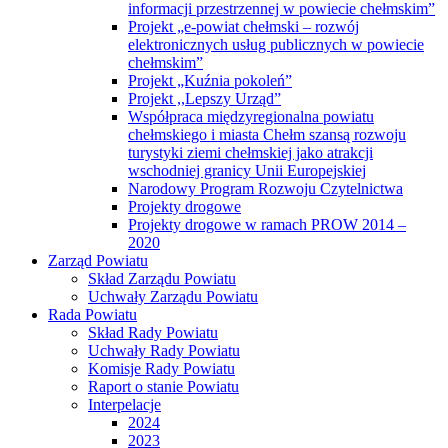
informacji przestrzennej w powiecie chełmskim”
Projekt „e-powiat chełmski – rozwój
elektronicznych usług publicznych w powiecie
chełmskim”
Projekt „Kuźnia pokoleń”
Projekt ,,Lepszy Urząd”
Współpraca międzyregionalna powiatu
chełmskiego i miasta Chełm szansą rozwoju
turystyki ziemi chełmskiej jako atrakcji
wschodniej granicy Unii Europejskiej
Narodowy Program Rozwoju Czytelnictwa
Projekty drogowe
Projekty drogowe w ramach PROW 2014 –
2020
Zarząd Powiatu
Skład Zarządu Powiatu
Uchwały Zarządu Powiatu
Rada Powiatu
Skład Rady Powiatu
Uchwały Rady Powiatu
Komisje Rady Powiatu
Raport o stanie Powiatu
Interpelacje
2024
2023