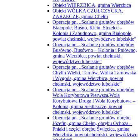
Obiekt WIERZBICA, gmina Wierzbica
Obiekt WÓLKA CZUŁCZYCKA,
ZARZECZE, gmina Chełm
Operacja pn. „Scalanie gruntów obrębów
Białopole, Buśno, Kicin, Strzelce –
Kolonia i Zabudnowo, gmina Białopole,
powiat chełmski, województwo lubelskie”
Operacja pn. „Scalanie gruntów obrębów
Busówno, Busówno – Kolonia i Pniówno,
gmina Wierzbica, powiat chełmski,
województwo lubelskie”
Operacja pn. „Scalanie gruntów obrębów
Chylin Wielki, Tarnów, Wólka Tarnowska
i Wygoda, gmina Wierzbica, powiat
chełmski, województwo lubelskie”
Operacja pn. „Scalanie gruntów obrębów
Wola Korybutowa Pierwsza,Wola
Korybutowa Druga i Wola Korybutowa –
Kolonia, gmina Siedliszcze, powiat
chełmski, województwo lubelskie”
Operacja pn. „Scalanie gruntów obrębu
Józefin, gmina Chełm, obrębu Ochoża –
Pniaki i części obrębu Święcica, gmina
Wierzbica, powiat chełmski, województwo