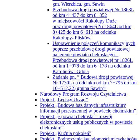
gm. Wierzbica, gm. Sawin
Przebudowa drogi powiatowej Nr 1863L
od km 4+437 do km 8+852
w miejscowości Rakołupy Duże
oraz drogi powiatowej Nr 1864L od km
8+425 do km 6+610 na odcinku
Rakołupy- Plisków
Usprawnienie połączeń komunikacyjnych
poprzez przebudowę drogi powiatowej
na terenie powiatu chełmskiego –
Przebudowa drogi powiatowej nr 1826L
od km 1+978 do km 6+178 na odcinku
Karolinów- Gdola
Zadanie pn. ” Budowa drogi powiatowej
Nr 1730L na odcinku od km 7+795 do km
10+512,22 (gmina Sawin)”
Narodowy Program Rozwoju Czytelnictwa
Projekt ,,Lepszy Urząd”
Projekt „Budowa baz danych infrastruktury
informacji przestrzennej w powiecie chełmskim”
Projekt „e-powiat chełmski – rozwój
elektronicznych usług publicznych w powiecie
chełmskim”
Projekt „Kuźnia pokoleń”
Projekt „Podnoszenie świadomości mieszkańców