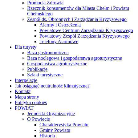
Promocja Zdrowia
Rzecznik konsumentów dla Miasta Chełm i Powiatu
Chełmskiego
Zespół ds. Obronnych i Zarządzania Kryzysowego
Alarmy i Ostrzeżenia
Powiatowe Centrum Zarządzania Kryzysowego
Powiatowy Zespół Zarządzania Kryzysowego
Telefony Alarmowe
Dla turysty
Baza gastronomiczna
Baza noclegowa i gospodarstwa agroturystyczne
Gospodarstwa agroturystyczne
Publikacje
Szlaki turystyczne
Interpelacje
Jak osiągnąć neutralność klimatyczną?
Kontakt
Mapa strony
Polityka cookies
POWIAT
Jednostki Organizacyjne
O Powiecie
Charakterystyka Powiatu
Gminy Powiatu
Historia