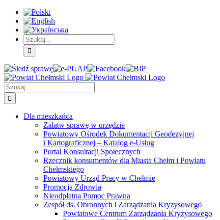
Skip
Skip
Skip
to:
to:
to:
Treść
Menu
Menu
główna
główne
dodatkowe
Szukaj
Śledź
E-
Facebook
BIP
Instagram
sprawę
PUAP
Szukaj
Dla mieszkańca
Załatw sprawę w urzędzie
Powiatowy Ośrodek Dokumentacji Geodezyjnej
i Kartograficznej – Katalog e-Usług
Portal Konsultacji Społecznych
Rzecznik konsumentów dla Miasta Chełm i Powiatu
Chełmskiego
Powiatowy Urząd Pracy w Chełmie
Promocja Zdrowia
Nieodpłatna Pomoc Prawna
Zespół ds. Obronnych i Zarządzania Kryzysowego
Powiatowe Centrum Zarządzania Kryzysowego