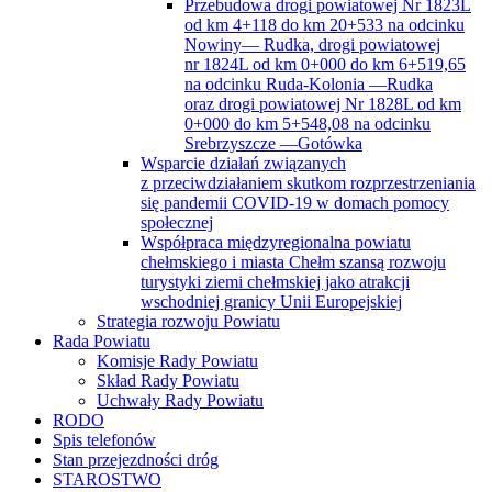
Przebudowa drogi powiatowej Nr 1823L
od km 4+118 do km 20+533 na odcinku
Nowiny— Rudka, drogi powiatowej
nr 1824L od km 0+000 do km 6+519,65
na odcinku Ruda-Kolonia —Rudka
oraz drogi powiatowej Nr 1828L od km
0+000 do km 5+548,08 na odcinku
Srebrzyszcze —Gotówka
Wsparcie działań związanych
z przeciwdziałaniem skutkom rozprzestrzeniania
się pandemii COVID-19 w domach pomocy
społecznej
Współpraca międzyregionalna powiatu
chełmskiego i miasta Chełm szansą rozwoju
turystyki ziemi chełmskiej jako atrakcji
wschodniej granicy Unii Europejskiej
Strategia rozwoju Powiatu
Rada Powiatu
Komisje Rady Powiatu
Skład Rady Powiatu
Uchwały Rady Powiatu
RODO
Spis telefonów
Stan przejezdności dróg
STAROSTWO