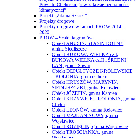
Powiatu Chełmskiego w zakresie neutralności
klimatycznej”
Projekt „Zdalna Szkoła”
Projekty drogowe
Projekty drogowe w ramach PROW 2014 –
2020
PROW – Scalenia gruntów
Obiekt ANUSIN, STASIN DOLNY,
gmina Siedliszcze
Obiekt BUKOWA WIELKA cz.I,
BUKOWA WIELKA cz.II i ŚREDNI
ŁAN, gmina Sawin
Obiekt DEPUŁTYCZE KRÓLEWSKIE
– KOLONIA, gmina Chełm
Obiekt HRUSZÓW, MARYNIN,
SIEDLISZCZKI, gmina Rejowiec
Obiekt JÓZEFIN, gmina Kamień
Obiekt KRZYWICE – KOLONIA, gmina
Chełm
Obiekt LEONÓW, gmina Rejowiec
Obiekt MAJDAN NOWY, gmina
Wojsławice
Obiekt ROZIĘCIN, gmina Wojsławice
Obiekt TROŚCIANKA, gmina
Wojsławice