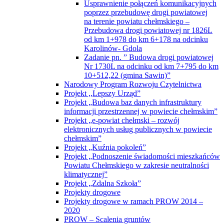
Usprawnienie połączeń komunikacyjnych
poprzez przebudowę drogi powiatowej
na terenie powiatu chełmskiego –
Przebudowa drogi powiatowej nr 1826L
od km 1+978 do km 6+178 na odcinku
Karolinów- Gdola
Zadanie pn. ” Budowa drogi powiatowej
Nr 1730L na odcinku od km 7+795 do km
10+512,22 (gmina Sawin)”
Narodowy Program Rozwoju Czytelnictwa
Projekt ,,Lepszy Urząd”
Projekt „Budowa baz danych infrastruktury
informacji przestrzennej w powiecie chełmskim”
Projekt „e-powiat chełmski – rozwój
elektronicznych usług publicznych w powiecie
chełmskim”
Projekt „Kuźnia pokoleń”
Projekt „Podnoszenie świadomości mieszkańców
Powiatu Chełmskiego w zakresie neutralności
klimatycznej”
Projekt „Zdalna Szkoła”
Projekty drogowe
Projekty drogowe w ramach PROW 2014 –
2020
PROW – Scalenia gruntów