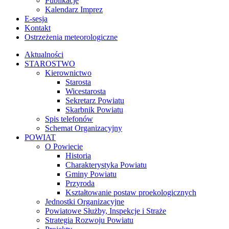
Publikacje
Kalendarz Imprez
E-sesja
Kontakt
Ostrzeżenia meteorologiczne
Aktualności
STAROSTWO
Kierownictwo
Starosta
Wicestarosta
Sekretarz Powiatu
Skarbnik Powiatu
Spis telefonów
Schemat Organizacyjny
POWIAT
O Powiecie
Historia
Charakterystyka Powiatu
Gminy Powiatu
Przyroda
Kształtowanie postaw proekologicznych
Jednostki Organizacyjne
Powiatowe Służby, Inspekcje i Straże
Strategia Rozwoju Powiatu