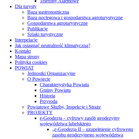
Telefony Alarmowe
Dla turysty
Baza gastronomiczna
Baza noclegowa i gospodarstwa agroturystyczne
Gospodarstwa agroturystyczne
Publikacje
Szlaki turystyczne
Interpelacje
Jak osiągnąć neutralność klimatyczną?
Kontakt
Mapa strony
Polityka cookies
POWIAT
Jednostki Organizacyjne
O Powiecie
Charakterystyka Powiatu
Gminy Powiatu
Historia
Przyroda
Powiatowe Służby, Inspekcje i Straże
PROJEKTY
e-Geodezja – cyfrowy zasób geodezyjny
województwa lubelskiego
„e-Geodezja II – uzupełnienie cyfrowego
zasobu geodezyjnego województwa