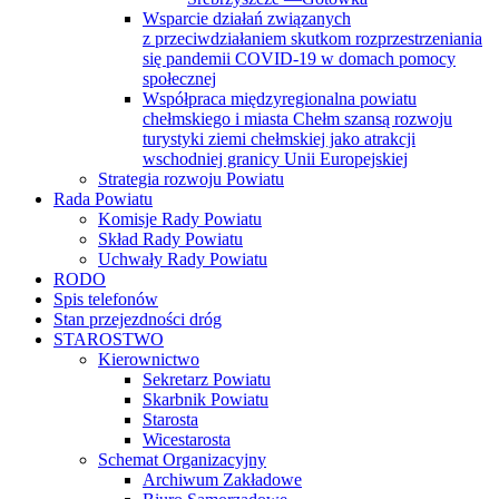
Wsparcie działań związanych
z przeciwdziałaniem skutkom rozprzestrzeniania
się pandemii COVID-19 w domach pomocy
społecznej
Współpraca międzyregionalna powiatu
chełmskiego i miasta Chełm szansą rozwoju
turystyki ziemi chełmskiej jako atrakcji
wschodniej granicy Unii Europejskiej
Strategia rozwoju Powiatu
Rada Powiatu
Komisje Rady Powiatu
Skład Rady Powiatu
Uchwały Rady Powiatu
RODO
Spis telefonów
Stan przejezdności dróg
STAROSTWO
Kierownictwo
Sekretarz Powiatu
Skarbnik Powiatu
Starosta
Wicestarosta
Schemat Organizacyjny
Archiwum Zakładowe