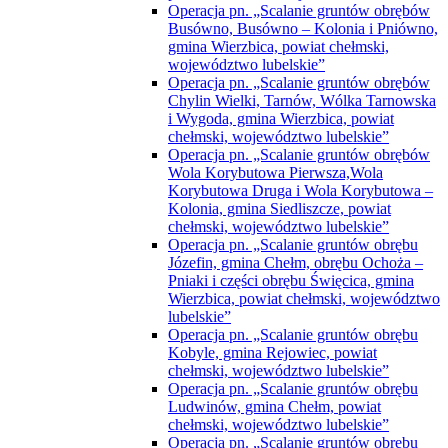
Operacja pn. „Scalanie gruntów obrębów
Busówno, Busówno – Kolonia i Pniówno,
gmina Wierzbica, powiat chełmski,
województwo lubelskie”
Operacja pn. „Scalanie gruntów obrębów
Chylin Wielki, Tarnów, Wólka Tarnowska
i Wygoda, gmina Wierzbica, powiat
chełmski, województwo lubelskie”
Operacja pn. „Scalanie gruntów obrębów
Wola Korybutowa Pierwsza,Wola
Korybutowa Druga i Wola Korybutowa –
Kolonia, gmina Siedliszcze, powiat
chełmski, województwo lubelskie”
Operacja pn. „Scalanie gruntów obrębu
Józefin, gmina Chełm, obrębu Ochoża –
Pniaki i części obrębu Święcica, gmina
Wierzbica, powiat chełmski, województwo
lubelskie”
Operacja pn. „Scalanie gruntów obrębu
Kobyle, gmina Rejowiec, powiat
chełmski, województwo lubelskie”
Operacja pn. „Scalanie gruntów obrębu
Ludwinów, gmina Chełm, powiat
chełmski, województwo lubelskie”
Operacja pn. „Scalanie gruntów obrębu