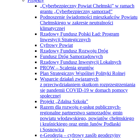
Projekty
„Cyberbezpieczny Powiat Chełmski” w ramach
grantu „Cyberbezpieczny samorząd”
Podnoszenie świadomości mieszkańców Powiatu
Chełmskiego w zakresie neutralności
klimatycznej
Rządowy Fundusz Polski Ład: Program
Inwestycji Strategicznych
Cyfrowy Powiat
Rządowy Fundusz Rozwoju Dróg
Fundusz Dróg Samorządowych
Rządowy Fundusz Inwestycji Lokalnych
PROW – Scalenia gruntów
Plan Strategiczny Wspólnej Polityki Rolnej
Wsparcie działań związanych
z przeciwdziałaniem skutkom rozprzestrzeniania
się pandemii COVID-19 w domach pomocy
społecznej
Projekt „Zdalna Szkoła”
Razem dla rozwoju e-usług publicznych-
regionalne partnerstwo samorządów gmin
powiatu włodawskiego, powiatów chełmskiego
i kraśnickiego oraz gmin Janów Podlaski
i Sosnowica
e-Geodezja – cyfrowy zasób geodezyjny