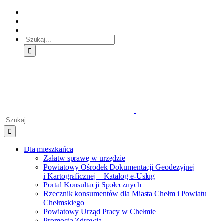
Skip
Skip
Skip
to:
to:
to:
Treść
Menu
Menu
główna
główne
dodatkowe
Szukaj
Śledź
E-
Facebook
BIP
Instagram
sprawę
PUAP
Szukaj
Dla mieszkańca
Załatw sprawę w urzędzie
Powiatowy Ośrodek Dokumentacji Geodezyjnej
i Kartograficznej – Katalog e-Usług
Portal Konsultacji Społecznych
Rzecznik konsumentów dla Miasta Chełm i Powiatu
Chełmskiego
Powiatowy Urząd Pracy w Chełmie
Promocja Zdrowia