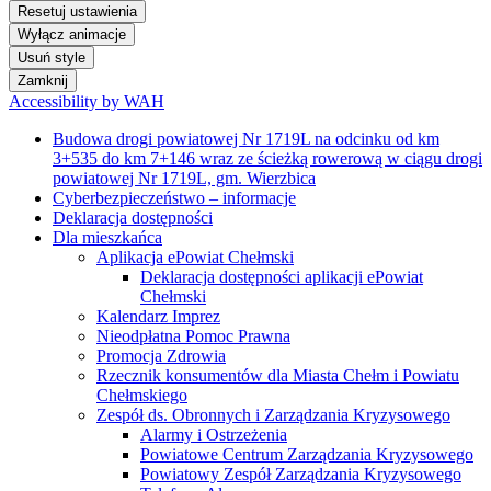
Resetuj ustawienia
Wyłącz animacje
Usuń style
Zamknij
Accessibility by WAH
Budowa drogi powiatowej Nr 1719L na odcinku od km
3+535 do km 7+146 wraz ze ścieżką rowerową w ciągu drogi
powiatowej Nr 1719L, gm. Wierzbica
Cyberbezpieczeństwo – informacje
Deklaracja dostępności
Dla mieszkańca
Aplikacja ePowiat Chełmski
Deklaracja dostępności aplikacji ePowiat
Chełmski
Kalendarz Imprez
Nieodpłatna Pomoc Prawna
Promocja Zdrowia
Rzecznik konsumentów dla Miasta Chełm i Powiatu
Chełmskiego
Zespół ds. Obronnych i Zarządzania Kryzysowego
Alarmy i Ostrzeżenia
Powiatowe Centrum Zarządzania Kryzysowego
Powiatowy Zespół Zarządzania Kryzysowego