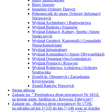
Biuro Samorządowe
Biuro Starosty
Inspektor Ochrony Danych
Pełnomocnik do spraw Ochrony Informacji
Niejawnych
Wydział Architektury i Budownictwa
Wydział Budżetu i Finansów
Wydział Edukacji, Kultury, Sportu i Spraw
Społecznych
Wydział Geodezji, Kartografii i Gospodarki
Nieruchomościami
Wydział Infrastruktury
Wydział Komunikacji i Spraw Obywatelskich
Wydział Organizacyjno-Gospodarczy
Wydział Promocji i Rozwoju
Wydział Rolnictwa, Leśnictwa i Ochrony
Środowiska
Zespół ds. Obronnych i Zarządzania
Kryzysowego
Zespół Radców Prawnych
Strona główna
Zadanie pn. ” Przebudowa drogi powiatowej Nr 1811L
na terenie gmin: Siedliszcze i Rejowiec Fabryczny”
Zadanie pn. „Budowa drogi powiatowej Nr 1719L
na odcinku od km 3+535 do km 7+146 wraz ze ścieżką