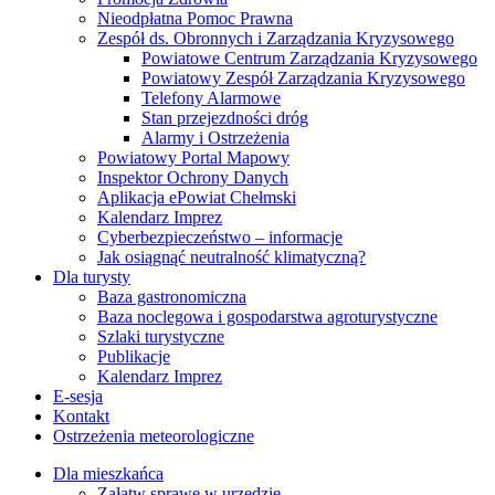
Nieodpłatna Pomoc Prawna
Zespół ds. Obronnych i Zarządzania Kryzysowego
Powiatowe Centrum Zarządzania Kryzysowego
Powiatowy Zespół Zarządzania Kryzysowego
Telefony Alarmowe
Stan przejezdności dróg
Alarmy i Ostrzeżenia
Powiatowy Portal Mapowy
Inspektor Ochrony Danych
Aplikacja ePowiat Chełmski
Kalendarz Imprez
Cyberbezpieczeństwo – informacje
Jak osiągnąć neutralność klimatyczną?
Dla turysty
Baza gastronomiczna
Baza noclegowa i gospodarstwa agroturystyczne
Szlaki turystyczne
Publikacje
Kalendarz Imprez
E-sesja
Kontakt
Ostrzeżenia meteorologiczne
Dla mieszkańca
Załatw sprawę w urzędzie