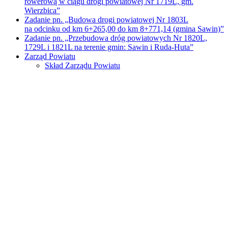
rowerową w ciągu drogi powiatowej Nr 1719L, gm.
Wierzbica”
Zadanie pn. „Budowa drogi powiatowej Nr 1803L
na odcinku od km 6+265,00 do km 8+771,14 (gmina Sawin)”
Zadanie pn. „Przebudowa dróg powiatowych Nr 1820L,
1729L i 1821L na terenie gmin: Sawin i Ruda-Huta”
Zarząd Powiatu
Skład Zarządu Powiatu