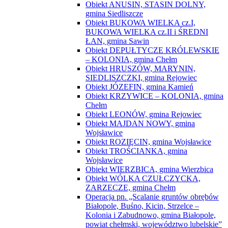
Obiekt ANUSIN, STASIN DOLNY,
gmina Siedliszcze
Obiekt BUKOWA WIELKA cz.I,
BUKOWA WIELKA cz.II i ŚREDNI
ŁAN, gmina Sawin
Obiekt DEPUŁTYCZE KRÓLEWSKIE
– KOLONIA, gmina Chełm
Obiekt HRUSZÓW, MARYNIN,
SIEDLISZCZKI, gmina Rejowiec
Obiekt JÓZEFIN, gmina Kamień
Obiekt KRZYWICE – KOLONIA, gmina
Chełm
Obiekt LEONÓW, gmina Rejowiec
Obiekt MAJDAN NOWY, gmina
Wojsławice
Obiekt ROZIĘCIN, gmina Wojsławice
Obiekt TROŚCIANKA, gmina
Wojsławice
Obiekt WIERZBICA, gmina Wierzbica
Obiekt WÓLKA CZUŁCZYCKA,
ZARZECZE, gmina Chełm
Operacja pn. „Scalanie gruntów obrębów
Białopole, Buśno, Kicin, Strzelce –
Kolonia i Zabudnowo, gmina Białopole,
powiat chełmski, województwo lubelskie”