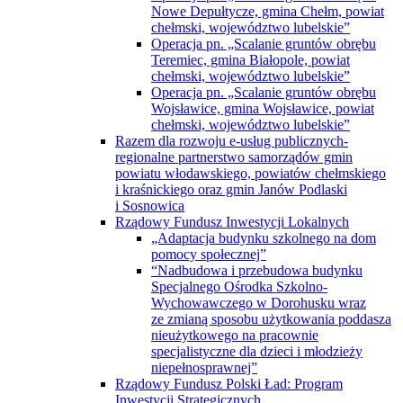
Nowe Depułtycze, gmina Chełm, powiat
chełmski, województwo lubelskie”
Operacja pn. „Scalanie gruntów obrębu
Teremiec, gmina Białopole, powiat
chełmski, województwo lubelskie”
Operacja pn. „Scalanie gruntów obrębu
Wojsławice, gmina Wojsławice, powiat
chełmski, województwo lubelskie”
Razem dla rozwoju e-usług publicznych-
regionalne partnerstwo samorządów gmin
powiatu włodawskiego, powiatów chełmskiego
i kraśnickiego oraz gmin Janów Podlaski
i Sosnowica
Rządowy Fundusz Inwestycji Lokalnych
„Adaptacja budynku szkolnego na dom
pomocy społecznej”
“Nadbudowa i przebudowa budynku
Specjalnego Ośrodka Szkolno-
Wychowawczego w Dorohusku wraz
ze zmianą sposobu użytkowania poddasza
nieużytkowego na pracownie
specjalistyczne dla dzieci i młodzieży
niepełnosprawnej”
Rządowy Fundusz Polski Ład: Program
Inwestycji Strategicznych