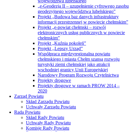
województwa lubelskiego
„e-Geodezja II – uzupełnienie cyfrowego zasobu
geodezyjnego województwa lubelskiego”
Projekt „Budowa baz danych infrastruktury
informacji przestrzennej w powiecie chełmskim”
Projekt „e-powiat chełmski – rozwój
elektronicznych usług publicznych w powiecie
chełmskim”
Projekt „Kuźnia pokoleń”
Projekt ,,Lepszy Urząd”
Współpraca międzyregionalna powiatu
chełmskiego i miasta Chełm szansą rozwoju
turystyki ziemi chełmskiej jako atrakcji
wschodniej granicy Unii Europejskiej
Narodowy Program Rozwoju Czytelnictwa
Projekty drogowe
Projekty drogowe w ramach PROW 2014 –
2020
Zarząd Powiatu
Skład Zarządu Powiatu
Uchwały Zarządu Powiatu
Rada Powiatu
Skład Rady Powiatu
Uchwały Rady Powiatu
Komisje Rady Powiatu