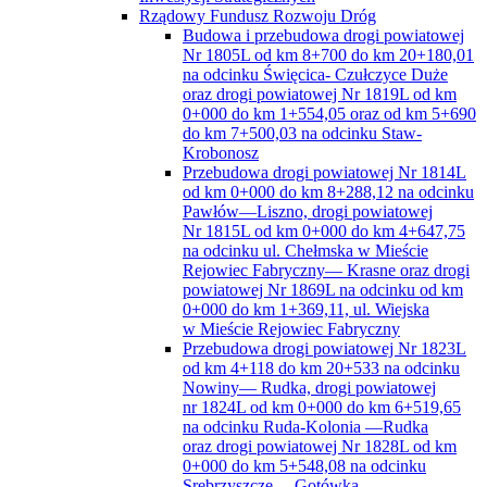
Rządowy Fundusz Rozwoju Dróg
Budowa i przebudowa drogi powiatowej
Nr 1805L od km 8+700 do km 20+180,01
na odcinku Święcica- Czułczyce Duże
oraz drogi powiatowej Nr 1819L od km
0+000 do km 1+554,05 oraz od km 5+690
do km 7+500,03 na odcinku Staw-
Krobonosz
Przebudowa drogi powiatowej Nr 1814L
od km 0+000 do km 8+288,12 na odcinku
Pawłów—Liszno, drogi powiatowej
Nr 1815L od km 0+000 do km 4+647,75
na odcinku ul. Chełmska w Mieście
Rejowiec Fabryczny— Krasne oraz drogi
powiatowej Nr 1869L na odcinku od km
0+000 do km 1+369,11, ul. Wiejska
w Mieście Rejowiec Fabryczny
Przebudowa drogi powiatowej Nr 1823L
od km 4+118 do km 20+533 na odcinku
Nowiny— Rudka, drogi powiatowej
nr 1824L od km 0+000 do km 6+519,65
na odcinku Ruda-Kolonia —Rudka
oraz drogi powiatowej Nr 1828L od km
0+000 do km 5+548,08 na odcinku
Srebrzyszcze —Gotówka