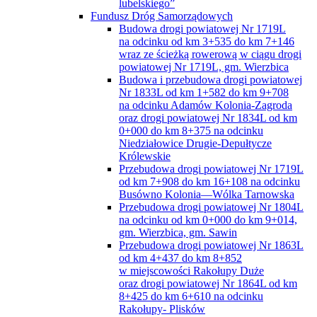
lubelskiego”
Fundusz Dróg Samorządowych
Budowa drogi powiatowej Nr 1719L
na odcinku od km 3+535 do km 7+146
wraz ze ścieżką rowerową w ciągu drogi
powiatowej Nr 1719L, gm. Wierzbica
Budowa i przebudowa drogi powiatowej
Nr 1833L od km 1+582 do km 9+708
na odcinku Adamów Kolonia-Zagroda
oraz drogi powiatowej Nr 1834L od km
0+000 do km 8+375 na odcinku
Niedziałowice Drugie-Depułtycze
Królewskie
Przebudowa drogi powiatowej Nr 1719L
od km 7+908 do km 16+108 na odcinku
Busówno Kolonia—Wólka Tarnowska
Przebudowa drogi powiatowej Nr 1804L
na odcinku od km 0+000 do km 9+014,
gm. Wierzbica, gm. Sawin
Przebudowa drogi powiatowej Nr 1863L
od km 4+437 do km 8+852
w miejscowości Rakołupy Duże
oraz drogi powiatowej Nr 1864L od km
8+425 do km 6+610 na odcinku
Rakołupy- Plisków