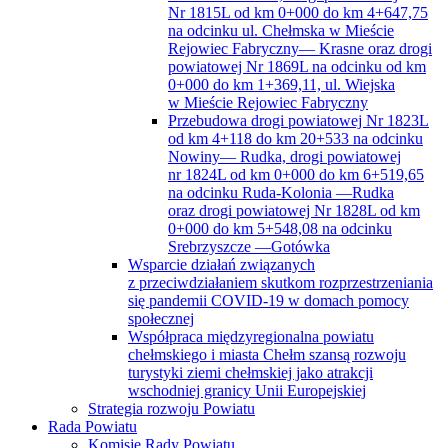
Nr 1815L od km 0+000 do km 4+647,75
na odcinku ul. Chełmska w Mieście
Rejowiec Fabryczny— Krasne oraz drogi
powiatowej Nr 1869L na odcinku od km
0+000 do km 1+369,11, ul. Wiejska
w Mieście Rejowiec Fabryczny
Przebudowa drogi powiatowej Nr 1823L
od km 4+118 do km 20+533 na odcinku
Nowiny— Rudka, drogi powiatowej
nr 1824L od km 0+000 do km 6+519,65
na odcinku Ruda-Kolonia —Rudka
oraz drogi powiatowej Nr 1828L od km
0+000 do km 5+548,08 na odcinku
Srebrzyszcze —Gotówka
Wsparcie działań związanych
z przeciwdziałaniem skutkom rozprzestrzeniania
się pandemii COVID-19 w domach pomocy
społecznej
Współpraca międzyregionalna powiatu
chełmskiego i miasta Chełm szansą rozwoju
turystyki ziemi chełmskiej jako atrakcji
wschodniej granicy Unii Europejskiej
Strategia rozwoju Powiatu
Rada Powiatu
Komisje Rady Powiatu