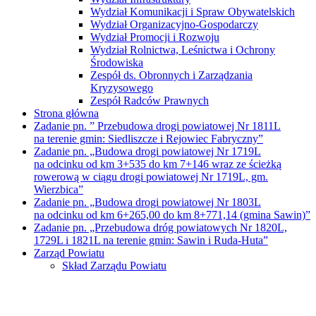
Wydział Komunikacji i Spraw Obywatelskich
Wydział Organizacyjno-Gospodarczy
Wydział Promocji i Rozwoju
Wydział Rolnictwa, Leśnictwa i Ochrony
Środowiska
Zespół ds. Obronnych i Zarządzania
Kryzysowego
Zespół Radców Prawnych
Strona główna
Zadanie pn. ” Przebudowa drogi powiatowej Nr 1811L
na terenie gmin: Siedliszcze i Rejowiec Fabryczny”
Zadanie pn. „Budowa drogi powiatowej Nr 1719L
na odcinku od km 3+535 do km 7+146 wraz ze ścieżką
rowerową w ciągu drogi powiatowej Nr 1719L, gm.
Wierzbica”
Zadanie pn. „Budowa drogi powiatowej Nr 1803L
na odcinku od km 6+265,00 do km 8+771,14 (gmina Sawin)”
Zadanie pn. „Przebudowa dróg powiatowych Nr 1820L,
1729L i 1821L na terenie gmin: Sawin i Ruda-Huta”
Zarząd Powiatu
Skład Zarządu Powiatu