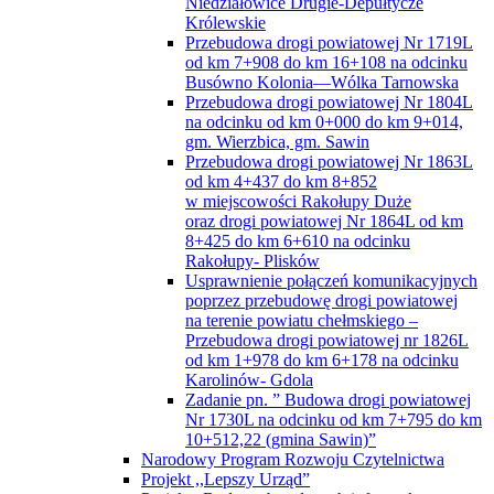
Niedziałowice Drugie-Depułtycze
Królewskie
Przebudowa drogi powiatowej Nr 1719L
od km 7+908 do km 16+108 na odcinku
Busówno Kolonia—Wólka Tarnowska
Przebudowa drogi powiatowej Nr 1804L
na odcinku od km 0+000 do km 9+014,
gm. Wierzbica, gm. Sawin
Przebudowa drogi powiatowej Nr 1863L
od km 4+437 do km 8+852
w miejscowości Rakołupy Duże
oraz drogi powiatowej Nr 1864L od km
8+425 do km 6+610 na odcinku
Rakołupy- Plisków
Usprawnienie połączeń komunikacyjnych
poprzez przebudowę drogi powiatowej
na terenie powiatu chełmskiego –
Przebudowa drogi powiatowej nr 1826L
od km 1+978 do km 6+178 na odcinku
Karolinów- Gdola
Zadanie pn. ” Budowa drogi powiatowej
Nr 1730L na odcinku od km 7+795 do km
10+512,22 (gmina Sawin)”
Narodowy Program Rozwoju Czytelnictwa
Projekt ,,Lepszy Urząd”