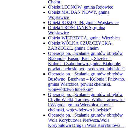
Chełm
Obiekt LEONÓW, gmina Rejowiec
Obiekt MAJDAN NOWY, gmina
Wojsławice
Obiekt ROZIĘCIN, gmina Wojsławice
Obiekt TROŚCIANKA, gmina
Wojsławice
Obiekt WIERZBICA, gmina Wierzbica
Obiekt WÓLKA CZUŁCZYCKA,
ZARZECZE, gmina Chełm
Operacja pn. „Scalanie gruntów obrębów
Białopole, Buśno, Kicin, Strzelce –
Kolonia i Zabudnowo, gmina Białopole,
powiat chełmski, województwo lubelskie”
Operacja pn. „Scalanie gruntów obrębów
Busówno, Busówno – Kolonia i Pniówno,
gmina Wierzbica, powiat chełmski,
województwo lubelskie”
Operacja pn. „Scalanie gruntów obrębów
Chylin Wielki, Tarnów, Wólka Tarnowska
i Wygoda, gmina Wierzbica, powiat
chełmski, województwo lubelskie”
Operacja pn. „Scalanie gruntów obrębów
Wola Korybutowa Pierwsza,Wola
Korybutowa Druga i Wola Korybutowa –