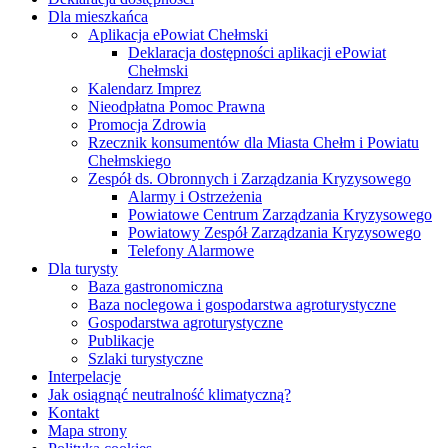
Dla mieszkańca
Aplikacja ePowiat Chełmski
Deklaracja dostępności aplikacji ePowiat
Chełmski
Kalendarz Imprez
Nieodpłatna Pomoc Prawna
Promocja Zdrowia
Rzecznik konsumentów dla Miasta Chełm i Powiatu
Chełmskiego
Zespół ds. Obronnych i Zarządzania Kryzysowego
Alarmy i Ostrzeżenia
Powiatowe Centrum Zarządzania Kryzysowego
Powiatowy Zespół Zarządzania Kryzysowego
Telefony Alarmowe
Dla turysty
Baza gastronomiczna
Baza noclegowa i gospodarstwa agroturystyczne
Gospodarstwa agroturystyczne
Publikacje
Szlaki turystyczne
Interpelacje
Jak osiągnąć neutralność klimatyczną?
Kontakt
Mapa strony