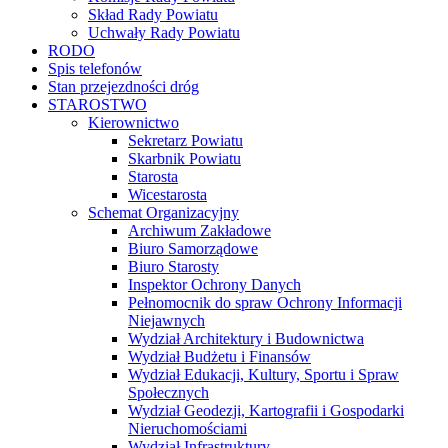
Skład Rady Powiatu
Uchwały Rady Powiatu
RODO
Spis telefonów
Stan przejezdności dróg
STAROSTWO
Kierownictwo
Sekretarz Powiatu
Skarbnik Powiatu
Starosta
Wicestarosta
Schemat Organizacyjny
Archiwum Zakładowe
Biuro Samorządowe
Biuro Starosty
Inspektor Ochrony Danych
Pełnomocnik do spraw Ochrony Informacji
Niejawnych
Wydział Architektury i Budownictwa
Wydział Budżetu i Finansów
Wydział Edukacji, Kultury, Sportu i Spraw
Społecznych
Wydział Geodezji, Kartografii i Gospodarki
Nieruchomościami
Wydział Infrastruktury