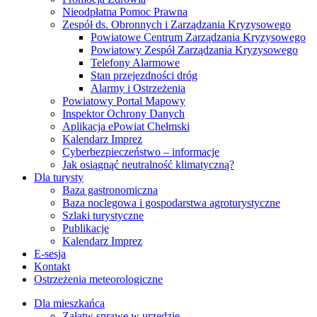
Nieodpłatna Pomoc Prawna
Zespół ds. Obronnych i Zarządzania Kryzysowego
Powiatowe Centrum Zarządzania Kryzysowego
Powiatowy Zespół Zarządzania Kryzysowego
Telefony Alarmowe
Stan przejezdności dróg
Alarmy i Ostrzeżenia
Powiatowy Portal Mapowy
Inspektor Ochrony Danych
Aplikacja ePowiat Chełmski
Kalendarz Imprez
Cyberbezpieczeństwo – informacje
Jak osiągnąć neutralność klimatyczną?
Dla turysty
Baza gastronomiczna
Baza noclegowa i gospodarstwa agroturystyczne
Szlaki turystyczne
Publikacje
Kalendarz Imprez
E-sesja
Kontakt
Ostrzeżenia meteorologiczne
Dla mieszkańca
Załatw sprawę w urzędzie