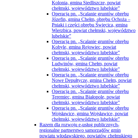
Kolonia, gmina Siedliszcze, powiat
chełmski, województwo lubelskie”
Operacja pn. „Scalanie gruntów obrębu
Józefin, gmina Chełm, obrębu Ochoża –
Pniaki i części obrębu Święcica, gmina
Wierzbica, powiat chełmski, województwo
lubelskie”
Operacja pn. „Scalanie gruntów obrębu
Kobyle, gmina Rejowiec, powiat
chełmski, województwo lubelskie”
Operacja pn. „Scalanie gruntów obrębu
Ludwinów, gmina Chełm, powiat
chełmski, województwo lubelskie”
Operacja pn. „Scalanie gruntów obrębu
Nowe Depułtycze, gmina Chełm, powiat
chełmski, województwo lubelskie”
Operacja pn. „Scalanie gruntów obrębu
Teremiec, gmina Białopole, powiat
chełmski, województwo lubelskie”
Operacja pn. „Scalanie gruntów obrębu
Wojsławice, gmina Wojsławice, powiat
chełmski, województwo lubelskie”
Razem dla rozwoju e-usług publicznych-
regionalne partnerstwo samorządów gmin
powiatu włodawskiego, powiatów chełmskiego