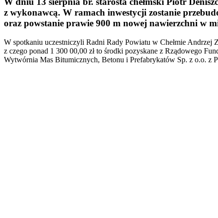
W dniu 13 sierpnia br. starosta chełmski Piotr Denis
z wykonawcą. W ramach inwestycji zostanie przebu
oraz powstanie prawie 900 m nowej nawierzchni w mi
W spotkaniu uczestniczyli Radni Rady Powiatu w Chełmie Andrzej Za
z czego ponad 1 300 00,00 zł to środki pozyskane z Rządowego Fundu
Wytwórnia Mas Bitumicznych, Betonu i Prefabrykatów Sp. z o.o. z 