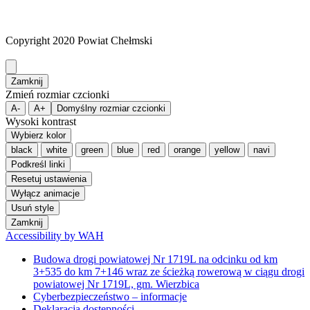
Copyright 2020 Powiat Chełmski
Zamknij
Zmień rozmiar czcionki
A-
A+
Domyślny rozmiar czcionki
Wysoki kontrast
Wybierz kolor
black
white
green
blue
red
orange
yellow
navi
Podkreśl linki
Resetuj ustawienia
Wyłącz animacje
Usuń style
Zamknij
Accessibility by WAH
Budowa drogi powiatowej Nr 1719L na odcinku od km
3+535 do km 7+146 wraz ze ścieżką rowerową w ciągu drogi
powiatowej Nr 1719L, gm. Wierzbica
Cyberbezpieczeństwo – informacje
Deklaracja dostępności