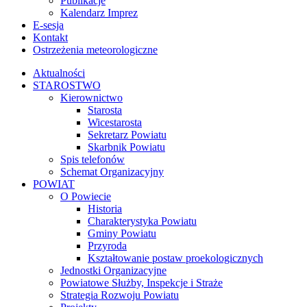
Publikacje
Kalendarz Imprez
E-sesja
Kontakt
Ostrzeżenia meteorologiczne
Aktualności
STAROSTWO
Kierownictwo
Starosta
Wicestarosta
Sekretarz Powiatu
Skarbnik Powiatu
Spis telefonów
Schemat Organizacyjny
POWIAT
O Powiecie
Historia
Charakterystyka Powiatu
Gminy Powiatu
Przyroda
Kształtowanie postaw proekologicznych
Jednostki Organizacyjne
Powiatowe Służby, Inspekcje i Straże
Strategia Rozwoju Powiatu