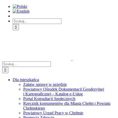
Skip
Skip
Skip
to:
to:
to:
Treść
Menu
Menu
główna
główne
dodatkowe
Szukaj
Śledź
E-
Facebook
BIP
Instagram
sprawę
PUAP
Szukaj
Dla mieszkańca
Załatw sprawę w urzędzie
Powiatowy Ośrodek Dokumentacji Geodezyjnej
i Kartograficznej – Katalog e-Usług
Portal Konsultacji Społecznych
Rzecznik konsumentów dla Miasta Chełm i Powiatu
Chełmskiego
Powiatowy Urząd Pracy w Chełmie
Promocja Zdrowia