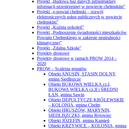
Projekt „Budowa baz danych infrastruktury
informacji przestrzennej w powiecie chełmskim”
Projekt „e-powiat chełmski – rozwój
elektronicznych usług publicznych w powiecie
chełmskim”
Projekt „Kuźnia pokoleń”
Projekt „Podnoszenie świadomości mieszkańców
Powiatu Chełmskiego w zakresie neutralności
klimatycznej”
Projekt „Zdalna Szkoła”
Projekty drogowe
Projekty drogowe w ramach PROW 2014 –
2020
PROW – Scalenia gruntów
Obiekt ANUSIN, STASIN DOLNY,
gmina Siedliszcze
Obiekt BUKOWA WIELKA cz.I,
BUKOWA WIELKA cz.II i ŚREDNI
ŁAN, gmina Sawin
Obiekt DEPUŁTYCZE KRÓLEWSKIE
– KOLONIA, gmina Chełm
Obiekt HRUSZÓW, MARYNIN,
SIEDLISZCZKI, gmina Rejowiec
Obiekt JÓZEFIN, gmina Kamień
Obiekt KRZYWICE – KOLONIA, gmina