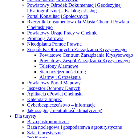
Powiatowy Ośrodek Dokumentacji Geodezyjnej
i Kartograficznej – Katalog e-Usług
Portal Konsultacji Społecznych
Rzecznik konsumentów dla Miasta Chełm i Powiatu
Chełmskiego
Powiatowy Urząd Pracy w Chełmie
Promocja Zdrowia
Nieodpłatna Pomoc Prawna
Zespół ds. Obronnych i Zarządzania Kryzysowego
Powiatowe Centrum Zarządzania Kryzysowego
Powiatowy Zespół Zarządzania Kryzysowego
Telefony Alarmowe
Stan przejezdności dróg
Alarmy i Ostrzeżenia
Powiatowy Portal Mapowy
Inspektor Ochrony Danych
Aplikacja ePowiat Chełmski
Kalendarz Imprez
Cyberbezpieczeństwo – informacje
Jak osiągnąć neutralność klimatyczną?
Dla turysty
Baza gastronomiczna
Baza noclegowa i gospodarstwa agroturystyczne
Szlaki turystyczne