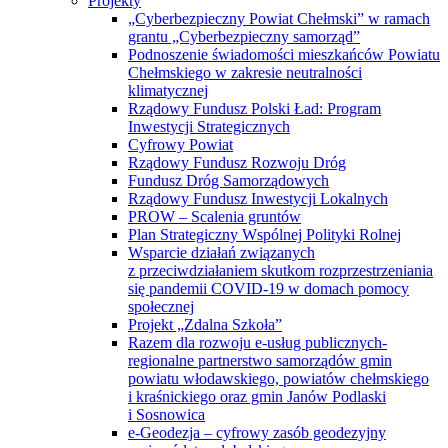
Projekty
„Cyberbezpieczny Powiat Chełmski” w ramach
grantu „Cyberbezpieczny samorząd”
Podnoszenie świadomości mieszkańców Powiatu
Chełmskiego w zakresie neutralności
klimatycznej
Rządowy Fundusz Polski Ład: Program
Inwestycji Strategicznych
Cyfrowy Powiat
Rządowy Fundusz Rozwoju Dróg
Fundusz Dróg Samorządowych
Rządowy Fundusz Inwestycji Lokalnych
PROW – Scalenia gruntów
Plan Strategiczny Wspólnej Polityki Rolnej
Wsparcie działań związanych
z przeciwdziałaniem skutkom rozprzestrzeniania
się pandemii COVID-19 w domach pomocy
społecznej
Projekt „Zdalna Szkoła”
Razem dla rozwoju e-usług publicznych-
regionalne partnerstwo samorządów gmin
powiatu włodawskiego, powiatów chełmskiego
i kraśnickiego oraz gmin Janów Podlaski
i Sosnowica
e-Geodezja – cyfrowy zasób geodezyjny