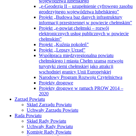
województwa lubelskiego
„e-Geodezja II – uzupełnienie cyfrowego zasobu
geodezyjnego województwa lubelskiego”
Projekt „Budowa baz danych infrastruktury
informacji przestrzennej w powiecie chełmskim”
Projekt „e-powiat chełmski – rozwój
elektronicznych usług publicznych w powiecie
chełmskim”
Projekt „Kuźnia pokoleń”
Projekt ,,Lepszy Urząd”
Współpraca międzyregionalna powiatu
chełmskiego i miasta Chełm szansą rozwoju
turystyki ziemi chełmskiej jako atrakcji
wschodniej granicy Unii Europejskiej
Narodowy Program Rozwoju Czytelnictwa
Projekty drogowe
Projekty drogowe w ramach PROW 2014 –
2020
Zarząd Powiatu
Skład Zarządu Powiatu
Uchwały Zarządu Powiatu
Rada Powiatu
Skład Rady Powiatu
Uchwały Rady Powiatu
Komisje Rady Powiatu