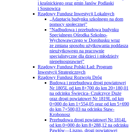
i kraśnickiego oraz gmin Janów Podlaski
i Sosnowica
Rządowy Fundusz Inwestycji Lokalnych
„Adaptacja budynku szkolnego na dom
pomocy społecznej”
“Nadbudowa i przebudowa budynku
Specjalnego Ośrodka Szkolno-
Wychowawczego w Dorohusku wraz
ze zmianą sposobu użytkowania poddasza
nieużytkowego na pracownie
specjalistyczne dla dzieci i młodzieży
niepełnosprawnej”
Rządowy Fundusz Polski Ład: Program
Inwestycji Strategicznych
Rządowy Fundusz Rozwoju Dróg
Budowa i przebudowa drogi powiatowej
Nr 1805L od km 8+700 do km 20+180,01
na odcinku Święcica- Czułczyce Duże
oraz drogi powiatowej Nr 1819L od km
0+000 do km 1+554,05 oraz od km 5+690
do km 7+500,03 na odcinku Staw-
Krobonosz
Przebudowa drogi powiatowej Nr 1814L
od km 0+000 do km 8+288,12 na odcinku
Pawłów—Liszno, drogi powiatowej