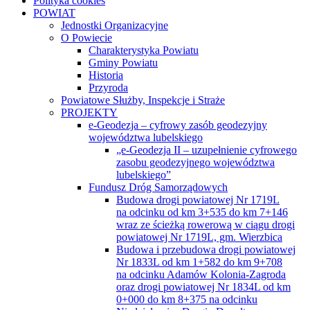
Polityka cookies
POWIAT
Jednostki Organizacyjne
O Powiecie
Charakterystyka Powiatu
Gminy Powiatu
Historia
Przyroda
Powiatowe Służby, Inspekcje i Straże
PROJEKTY
e-Geodezja – cyfrowy zasób geodezyjny
województwa lubelskiego
„e-Geodezja II – uzupełnienie cyfrowego
zasobu geodezyjnego województwa
lubelskiego”
Fundusz Dróg Samorządowych
Budowa drogi powiatowej Nr 1719L
na odcinku od km 3+535 do km 7+146
wraz ze ścieżką rowerową w ciągu drogi
powiatowej Nr 1719L, gm. Wierzbica
Budowa i przebudowa drogi powiatowej
Nr 1833L od km 1+582 do km 9+708
na odcinku Adamów Kolonia-Zagroda
oraz drogi powiatowej Nr 1834L od km
0+000 do km 8+375 na odcinku