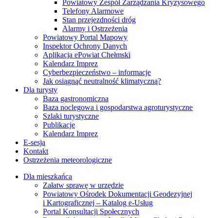
Powiatowy Zespół Zarządzania Kryzysowego
Telefony Alarmowe
Stan przejezdności dróg
Alarmy i Ostrzeżenia
Powiatowy Portal Mapowy
Inspektor Ochrony Danych
Aplikacja ePowiat Chełmski
Kalendarz Imprez
Cyberbezpieczeństwo – informacje
Jak osiągnąć neutralność klimatyczną?
Dla turysty
Baza gastronomiczna
Baza noclegowa i gospodarstwa agroturystyczne
Szlaki turystyczne
Publikacje
Kalendarz Imprez
E-sesja
Kontakt
Ostrzeżenia meteorologiczne
Dla mieszkańca
Załatw sprawę w urzędzie
Powiatowy Ośrodek Dokumentacji Geodezyjnej
i Kartograficznej – Katalog e-Usług
Portal Konsultacji Społecznych