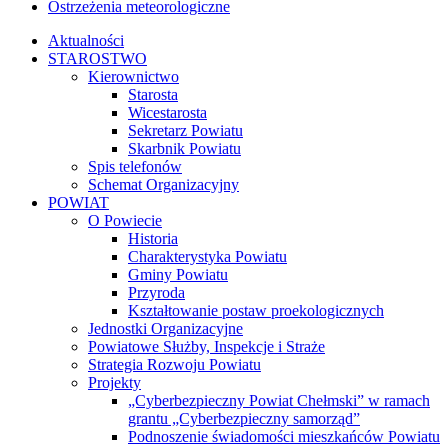
Ostrzeżenia meteorologiczne
Aktualności
STAROSTWO
Kierownictwo
Starosta
Wicestarosta
Sekretarz Powiatu
Skarbnik Powiatu
Spis telefonów
Schemat Organizacyjny
POWIAT
O Powiecie
Historia
Charakterystyka Powiatu
Gminy Powiatu
Przyroda
Kształtowanie postaw proekologicznych
Jednostki Organizacyjne
Powiatowe Służby, Inspekcje i Straże
Strategia Rozwoju Powiatu
Projekty
„Cyberbezpieczny Powiat Chełmski” w ramach
grantu „Cyberbezpieczny samorząd”
Podnoszenie świadomości mieszkańców Powiatu