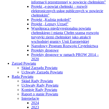
informacji przestrzennej w powiecie chełmskim”
Projekt „e-powiat chełmski – rozwój
elektronicznych usług publicznych w powiecie
chełmskim”
Projekt „Kuźnia pokoleń”
Projekt ,,Lepszy Urząd”
Współpraca międzyregionalna powiatu
chełmskiego i miasta Chełm szansą rozwoju
turystyki ziemi chełmskiej jako atrakcji
wschodniej granicy Unii Europejskiej
Narodowy Program Rozwoju Czytelnictwa
Projekty drogowe
Projekty drogowe w ramach PROW 2014 –
2020
Zarząd Powiatu
Skład Zarządu Powiatu
Uchwały Zarządu Powiatu
Rada Powiatu
Skład Rady Powiatu
Uchwały Rady Powiatu
Komisje Rady Powiatu
Raport o stanie Powiatu
Interpelacje
2024
2023