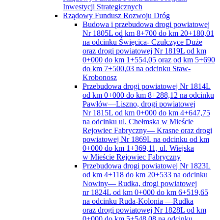
Inwestycji Strategicznych
Rządowy Fundusz Rozwoju Dróg
Budowa i przebudowa drogi powiatowej
Nr 1805L od km 8+700 do km 20+180,01
na odcinku Święcica- Czułczyce Duże
oraz drogi powiatowej Nr 1819L od km
0+000 do km 1+554,05 oraz od km 5+690
do km 7+500,03 na odcinku Staw-
Krobonosz
Przebudowa drogi powiatowej Nr 1814L
od km 0+000 do km 8+288,12 na odcinku
Pawłów—Liszno, drogi powiatowej
Nr 1815L od km 0+000 do km 4+647,75
na odcinku ul. Chełmska w Mieście
Rejowiec Fabryczny— Krasne oraz drogi
powiatowej Nr 1869L na odcinku od km
0+000 do km 1+369,11, ul. Wiejska
w Mieście Rejowiec Fabryczny
Przebudowa drogi powiatowej Nr 1823L
od km 4+118 do km 20+533 na odcinku
Nowiny— Rudka, drogi powiatowej
nr 1824L od km 0+000 do km 6+519,65
na odcinku Ruda-Kolonia —Rudka
oraz drogi powiatowej Nr 1828L od km
0+000 do km 5+548,08 na odcinku