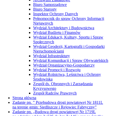
Biuro Samorządowe
Biuro Starosty
Inspektor Ochrony Danych
Pełnomocnik do spraw Ochrony Informacji
Niejawnych
Wydział Architektury i Budownictwa
Wydział Budżetu i Finansów
Wydział Edukacji, Kultury, Sportu i Spraw
Społecznych
Wydział Geodezji, Kartografii i Gospodarki
Nieruchomościami
Wydział Infrastruktury
Wydział Komunikacji i Spraw Obywatelskich
Wydział Organizacyjno-Gospodarczy
Wydział Promocji i Rozwoju
Wydział Rolnictwa, Leśnictwa i Ochrony
Środowiska
Zespół ds. Obronnych i Zarządzania
Kryzysowego
Zespół Radców Prawnych
Strona główna
Zadanie pn. ” Przebudowa drogi powiatowej Nr 1811L
na terenie gmin: Siedliszcze i Rejowiec Fabryczny”
Zadanie pn. „Budowa drogi powiatowej Nr 1719L