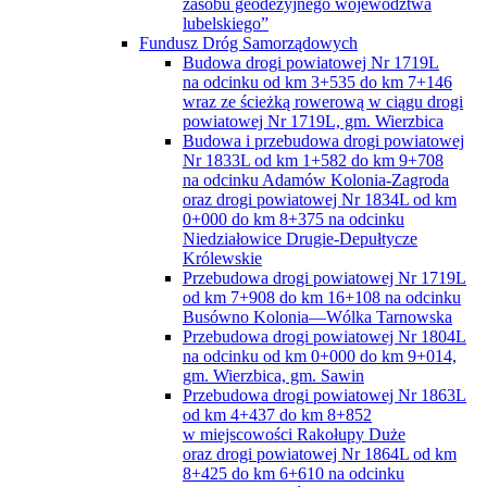
zasobu geodezyjnego województwa
lubelskiego”
Fundusz Dróg Samorządowych
Budowa drogi powiatowej Nr 1719L
na odcinku od km 3+535 do km 7+146
wraz ze ścieżką rowerową w ciągu drogi
powiatowej Nr 1719L, gm. Wierzbica
Budowa i przebudowa drogi powiatowej
Nr 1833L od km 1+582 do km 9+708
na odcinku Adamów Kolonia-Zagroda
oraz drogi powiatowej Nr 1834L od km
0+000 do km 8+375 na odcinku
Niedziałowice Drugie-Depułtycze
Królewskie
Przebudowa drogi powiatowej Nr 1719L
od km 7+908 do km 16+108 na odcinku
Busówno Kolonia—Wólka Tarnowska
Przebudowa drogi powiatowej Nr 1804L
na odcinku od km 0+000 do km 9+014,
gm. Wierzbica, gm. Sawin
Przebudowa drogi powiatowej Nr 1863L
od km 4+437 do km 8+852
w miejscowości Rakołupy Duże
oraz drogi powiatowej Nr 1864L od km
8+425 do km 6+610 na odcinku