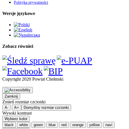
Polityka prywatności
Wersje językowe
Zobacz również
Copyright 2020 Powiat Chełmski
Zamknij
Zmień rozmiar czcionki
A-
A+
Domyślny rozmiar czcionki
Wysoki kontrast
Wybierz kolor
black
white
green
blue
red
orange
yellow
navi