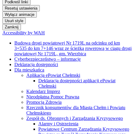
Podkreśl linki
Resetuj ustawienia
Wyłącz animacje
Usuń style
Zamknij
Accessibility by WAH
Budowa drogi powiatowej Nr 1719L na odcinku od km
3+535 do km 7+146 wraz ze ścieżką rowerową w ciągu drogi
powiatowej Nr 1719L, gm. Wierzbica
Cyberbezpieczeństwo – informacje
Deklaracja dostępności
Dla mieszkańca
Aplikacja ePowiat Chełmski
Deklaracja dostępności aplikacji ePowiat
Chełmski
Kalendarz Imprez
Nieodpłatna Pomoc Prawna
Promocja Zdrowia
Rzecznik konsumentów dla Miasta Chełm i Powiatu
Chełmskiego
Zespół ds. Obronnych i Zarządzania Kryzysowego
Alarmy i Ostrzeżenia
Powiatowe Centrum Zarządzania Kryzysowego