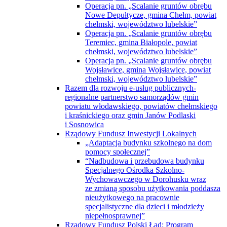
Operacja pn. „Scalanie gruntów obrębu
Nowe Depułtycze, gmina Chełm, powiat
chełmski, województwo lubelskie”
Operacja pn. „Scalanie gruntów obrębu
Teremiec, gmina Białopole, powiat
chełmski, województwo lubelskie”
Operacja pn. „Scalanie gruntów obrębu
Wojsławice, gmina Wojsławice, powiat
chełmski, województwo lubelskie”
Razem dla rozwoju e-usług publicznych-
regionalne partnerstwo samorządów gmin
powiatu włodawskiego, powiatów chełmskiego
i kraśnickiego oraz gmin Janów Podlaski
i Sosnowica
Rządowy Fundusz Inwestycji Lokalnych
„Adaptacja budynku szkolnego na dom
pomocy społecznej”
“Nadbudowa i przebudowa budynku
Specjalnego Ośrodka Szkolno-
Wychowawczego w Dorohusku wraz
ze zmianą sposobu użytkowania poddasza
nieużytkowego na pracownie
specjalistyczne dla dzieci i młodzieży
niepełnosprawnej”
Rządowy Fundusz Polski Ład: Program