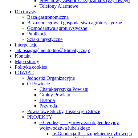
Powiatowy Zespół Zarządzania Kryzysowego
Telefony Alarmowe
Dla turysty
Baza gastronomiczna
Baza noclegowa i gospodarstwa agroturystyczne
Gospodarstwa agroturystyczne
Publikacje
Szlaki turystyczne
Interpelacje
Jak osiągnąć neutralność klimatyczną?
Kontakt
Mapa strony
Polityka cookies
POWIAT
Jednostki Organizacyjne
O Powiecie
Charakterystyka Powiatu
Gminy Powiatu
Historia
Przyroda
Powiatowe Służby, Inspekcje i Straże
PROJEKTY
e-Geodezja – cyfrowy zasób geodezyjny
województwa lubelskiego
„e-Geodezja II – uzupełnienie cyfrowego