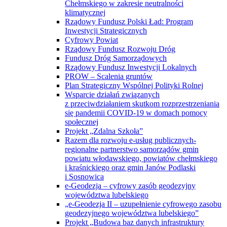
Chełmskiego w zakresie neutralności
klimatycznej
Rządowy Fundusz Polski Ład: Program
Inwestycji Strategicznych
Cyfrowy Powiat
Rządowy Fundusz Rozwoju Dróg
Fundusz Dróg Samorządowych
Rządowy Fundusz Inwestycji Lokalnych
PROW – Scalenia gruntów
Plan Strategiczny Wspólnej Polityki Rolnej
Wsparcie działań związanych
z przeciwdziałaniem skutkom rozprzestrzeniania
się pandemii COVID-19 w domach pomocy
społecznej
Projekt „Zdalna Szkoła”
Razem dla rozwoju e-usług publicznych-
regionalne partnerstwo samorządów gmin
powiatu włodawskiego, powiatów chełmskiego
i kraśnickiego oraz gmin Janów Podlaski
i Sosnowica
e-Geodezja – cyfrowy zasób geodezyjny
województwa lubelskiego
„e-Geodezja II – uzupełnienie cyfrowego zasobu
geodezyjnego województwa lubelskiego”
Projekt „Budowa baz danych infrastruktury