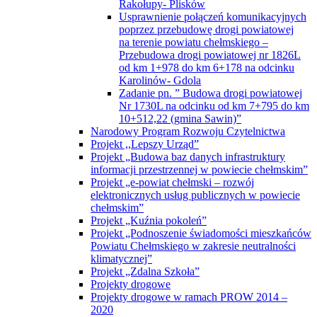
Rakołupy- Plisków
Usprawnienie połączeń komunikacyjnych
poprzez przebudowę drogi powiatowej
na terenie powiatu chełmskiego –
Przebudowa drogi powiatowej nr 1826L
od km 1+978 do km 6+178 na odcinku
Karolinów- Gdola
Zadanie pn. ” Budowa drogi powiatowej
Nr 1730L na odcinku od km 7+795 do km
10+512,22 (gmina Sawin)”
Narodowy Program Rozwoju Czytelnictwa
Projekt ,,Lepszy Urząd”
Projekt „Budowa baz danych infrastruktury
informacji przestrzennej w powiecie chełmskim”
Projekt „e-powiat chełmski – rozwój
elektronicznych usług publicznych w powiecie
chełmskim”
Projekt „Kuźnia pokoleń”
Projekt „Podnoszenie świadomości mieszkańców
Powiatu Chełmskiego w zakresie neutralności
klimatycznej”
Projekt „Zdalna Szkoła”
Projekty drogowe
Projekty drogowe w ramach PROW 2014 –
2020