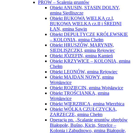
PROW – Scalenia gruntów
Obiekt ANUSIN, STASIN DOLNY,
gmina Siedliszcze
Obiekt BUKOWA WIELKA cz.I,
BUKOWA WIELKA cz.II i ŚREDNI
ŁAN, gmina Sawin
Obiekt DEPUŁTYCZE KRÓLEWSKIE
– KOLONIA, gmina Chełm
Obiekt HRUSZÓW, MARYNIN,
SIEDLISZCZKI, gmina Rejowiec
Obiekt JÓZEFIN, gmina Kamień
Obiekt KRZYWICE – KOLONIA, gmina
Chełm
Obiekt LEONÓW, gmina Rejowiec
Obiekt MAJDAN NOWY, gmina
Wojsławice
Obiekt ROZIĘCIN, gmina Wojsławice
Obiekt TROŚCIANKA, gmina
Wojsławice
Obiekt WIERZBICA, gmina Wierzbica
Obiekt WÓLKA CZUŁCZYCKA,
ZARZECZE, gmina Chełm
Operacja pn. „Scalanie gruntów obrębów
Białopole, Buśno, Kicin, Strzelce –
Kolonia i Zabudnowo, gmina Białopole,