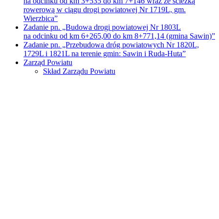
na odcinku od km 3+535 do km 7+146 wraz ze ścieżką
rowerową w ciągu drogi powiatowej Nr 1719L, gm.
Wierzbica”
Zadanie pn. „Budowa drogi powiatowej Nr 1803L
na odcinku od km 6+265,00 do km 8+771,14 (gmina Sawin)”
Zadanie pn. „Przebudowa dróg powiatowych Nr 1820L,
1729L i 1821L na terenie gmin: Sawin i Ruda-Huta”
Zarząd Powiatu
Skład Zarządu Powiatu