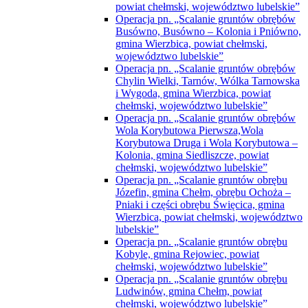
powiat chełmski, województwo lubelskie”
Operacja pn. „Scalanie gruntów obrębów
Busówno, Busówno – Kolonia i Pniówno,
gmina Wierzbica, powiat chełmski,
województwo lubelskie”
Operacja pn. „Scalanie gruntów obrębów
Chylin Wielki, Tarnów, Wólka Tarnowska
i Wygoda, gmina Wierzbica, powiat
chełmski, województwo lubelskie”
Operacja pn. „Scalanie gruntów obrębów
Wola Korybutowa Pierwsza,Wola
Korybutowa Druga i Wola Korybutowa –
Kolonia, gmina Siedliszcze, powiat
chełmski, województwo lubelskie”
Operacja pn. „Scalanie gruntów obrębu
Józefin, gmina Chełm, obrębu Ochoża –
Pniaki i części obrębu Święcica, gmina
Wierzbica, powiat chełmski, województwo
lubelskie”
Operacja pn. „Scalanie gruntów obrębu
Kobyle, gmina Rejowiec, powiat
chełmski, województwo lubelskie”
Operacja pn. „Scalanie gruntów obrębu
Ludwinów, gmina Chełm, powiat
chełmski, województwo lubelskie”