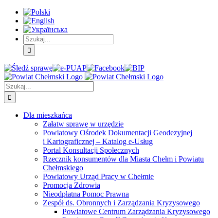
Skip
Skip
Skip
to:
to:
to:
Treść
Menu
Menu
główna
główne
dodatkowe
Szukaj
Śledź
E-
Facebook
BIP
Instagram
sprawę
PUAP
Szukaj
Dla mieszkańca
Załatw sprawę w urzędzie
Powiatowy Ośrodek Dokumentacji Geodezyjnej
i Kartograficznej – Katalog e-Usług
Portal Konsultacji Społecznych
Rzecznik konsumentów dla Miasta Chełm i Powiatu
Chełmskiego
Powiatowy Urząd Pracy w Chełmie
Promocja Zdrowia
Nieodpłatna Pomoc Prawna
Zespół ds. Obronnych i Zarządzania Kryzysowego
Powiatowe Centrum Zarządzania Kryzysowego