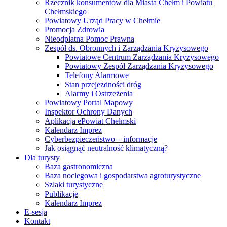
Rzecznik konsumentów dla Miasta Chełm i Powiatu
Chełmskiego
Powiatowy Urząd Pracy w Chełmie
Promocja Zdrowia
Nieodpłatna Pomoc Prawna
Zespół ds. Obronnych i Zarządzania Kryzysowego
Powiatowe Centrum Zarządzania Kryzysowego
Powiatowy Zespół Zarządzania Kryzysowego
Telefony Alarmowe
Stan przejezdności dróg
Alarmy i Ostrzeżenia
Powiatowy Portal Mapowy
Inspektor Ochrony Danych
Aplikacja ePowiat Chełmski
Kalendarz Imprez
Cyberbezpieczeństwo – informacje
Jak osiągnąć neutralność klimatyczną?
Dla turysty
Baza gastronomiczna
Baza noclegowa i gospodarstwa agroturystyczne
Szlaki turystyczne
Publikacje
Kalendarz Imprez
E-sesja
Kontakt