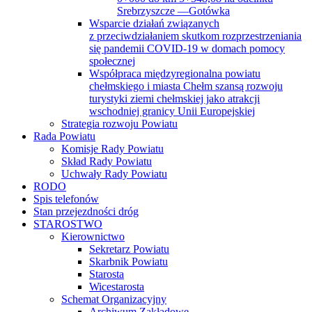
Srebrzyszcze —Gotówka
Wsparcie działań związanych
z przeciwdziałaniem skutkom rozprzestrzeniania
się pandemii COVID-19 w domach pomocy
społecznej
Współpraca międzyregionalna powiatu
chełmskiego i miasta Chełm szansą rozwoju
turystyki ziemi chełmskiej jako atrakcji
wschodniej granicy Unii Europejskiej
Strategia rozwoju Powiatu
Rada Powiatu
Komisje Rady Powiatu
Skład Rady Powiatu
Uchwały Rady Powiatu
RODO
Spis telefonów
Stan przejezdności dróg
STAROSTWO
Kierownictwo
Sekretarz Powiatu
Skarbnik Powiatu
Starosta
Wicestarosta
Schemat Organizacyjny
Archiwum Zakładowe