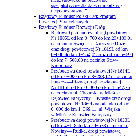
specjalistyczne dla dzieci i młodzieży
niepełnosprawnej”
Rządowy Fundusz Polski Ład: Program
Inwestycji Strategicznych
Rządowy Fundusz Rozwoju Dróg
Budowa i przebudowa drogi powiatowej
Nr 1805L od km 8+700 do km 20+180,01
na odcinku Święcica- Czułczyce Duże
oraz drogi powiatowej Nr 1819L od km
0+000 do km 1+554,05 oraz od km 5+690
do km 7+500,03 na odcinku Staw-
Krobonosz
Przebudowa drogi powiatowej Nr 1814L
od km 0+000 do km 8+288,12 na odcinku
Pawłów—Liszno, drogi powiatowej
Nr 1815L od km 0+000 do km 4+647,75
na odcinku ul. Chełmska w Mieście
Rejowiec Fabryczny— Krasne oraz drogi
powiatowej Nr 1869L na odcinku od km
0+000 do km 1+369,11, ul. Wiejska
w Mieście Rejowiec Fabryczny
Przebudowa drogi powiatowej Nr 1823L
od km 4+118 do km 20+533 na odcinku
Nowiny— Rudka, drogi powiatowej