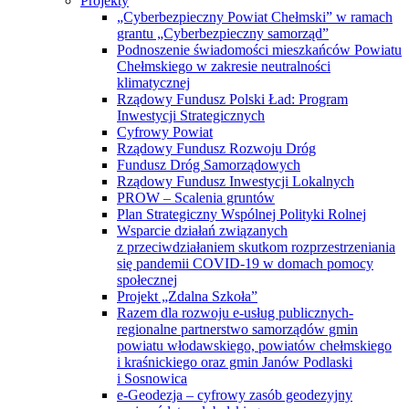
Projekty
„Cyberbezpieczny Powiat Chełmski” w ramach
grantu „Cyberbezpieczny samorząd”
Podnoszenie świadomości mieszkańców Powiatu
Chełmskiego w zakresie neutralności
klimatycznej
Rządowy Fundusz Polski Ład: Program
Inwestycji Strategicznych
Cyfrowy Powiat
Rządowy Fundusz Rozwoju Dróg
Fundusz Dróg Samorządowych
Rządowy Fundusz Inwestycji Lokalnych
PROW – Scalenia gruntów
Plan Strategiczny Wspólnej Polityki Rolnej
Wsparcie działań związanych
z przeciwdziałaniem skutkom rozprzestrzeniania
się pandemii COVID-19 w domach pomocy
społecznej
Projekt „Zdalna Szkoła”
Razem dla rozwoju e-usług publicznych-
regionalne partnerstwo samorządów gmin
powiatu włodawskiego, powiatów chełmskiego
i kraśnickiego oraz gmin Janów Podlaski
i Sosnowica
e-Geodezja – cyfrowy zasób geodezyjny