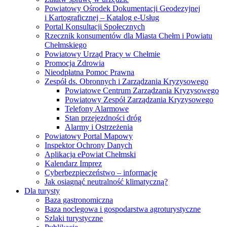
Powiatowy Ośrodek Dokumentacji Geodezyjnej
i Kartograficznej – Katalog e-Usług
Portal Konsultacji Społecznych
Rzecznik konsumentów dla Miasta Chełm i Powiatu
Chełmskiego
Powiatowy Urząd Pracy w Chełmie
Promocja Zdrowia
Nieodpłatna Pomoc Prawna
Zespół ds. Obronnych i Zarządzania Kryzysowego
Powiatowe Centrum Zarządzania Kryzysowego
Powiatowy Zespół Zarządzania Kryzysowego
Telefony Alarmowe
Stan przejezdności dróg
Alarmy i Ostrzeżenia
Powiatowy Portal Mapowy
Inspektor Ochrony Danych
Aplikacja ePowiat Chełmski
Kalendarz Imprez
Cyberbezpieczeństwo – informacje
Jak osiągnąć neutralność klimatyczną?
Dla turysty
Baza gastronomiczna
Baza noclegowa i gospodarstwa agroturystyczne
Szlaki turystyczne