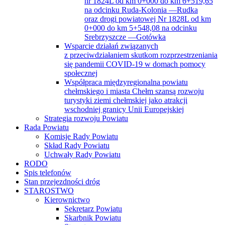
nr 1824L od km 0+000 do km 6+519,65
na odcinku Ruda-Kolonia —Rudka
oraz drogi powiatowej Nr 1828L od km
0+000 do km 5+548,08 na odcinku
Srebrzyszcze —Gotówka
Wsparcie działań związanych
z przeciwdziałaniem skutkom rozprzestrzeniania
się pandemii COVID-19 w domach pomocy
społecznej
Współpraca międzyregionalna powiatu
chełmskiego i miasta Chełm szansą rozwoju
turystyki ziemi chełmskiej jako atrakcji
wschodniej granicy Unii Europejskiej
Strategia rozwoju Powiatu
Rada Powiatu
Komisje Rady Powiatu
Skład Rady Powiatu
Uchwały Rady Powiatu
RODO
Spis telefonów
Stan przejezdności dróg
STAROSTWO
Kierownictwo
Sekretarz Powiatu
Skarbnik Powiatu