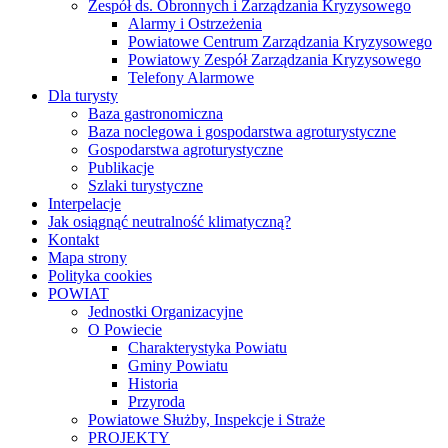
Zespół ds. Obronnych i Zarządzania Kryzysowego
Alarmy i Ostrzeżenia
Powiatowe Centrum Zarządzania Kryzysowego
Powiatowy Zespół Zarządzania Kryzysowego
Telefony Alarmowe
Dla turysty
Baza gastronomiczna
Baza noclegowa i gospodarstwa agroturystyczne
Gospodarstwa agroturystyczne
Publikacje
Szlaki turystyczne
Interpelacje
Jak osiągnąć neutralność klimatyczną?
Kontakt
Mapa strony
Polityka cookies
POWIAT
Jednostki Organizacyjne
O Powiecie
Charakterystyka Powiatu
Gminy Powiatu
Historia
Przyroda
Powiatowe Służby, Inspekcje i Straże
PROJEKTY