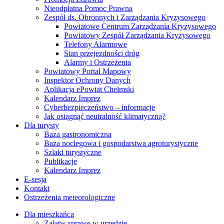
Nieodpłatna Pomoc Prawna
Zespół ds. Obronnych i Zarządzania Kryzysowego
Powiatowe Centrum Zarządzania Kryzysowego
Powiatowy Zespół Zarządzania Kryzysowego
Telefony Alarmowe
Stan przejezdności dróg
Alarmy i Ostrzeżenia
Powiatowy Portal Mapowy
Inspektor Ochrony Danych
Aplikacja ePowiat Chełmski
Kalendarz Imprez
Cyberbezpieczeństwo – informacje
Jak osiągnąć neutralność klimatyczną?
Dla turysty
Baza gastronomiczna
Baza noclegowa i gospodarstwa agroturystyczne
Szlaki turystyczne
Publikacje
Kalendarz Imprez
E-sesja
Kontakt
Ostrzeżenia meteorologiczne
Dla mieszkańca
Załatw sprawę w urzędzie