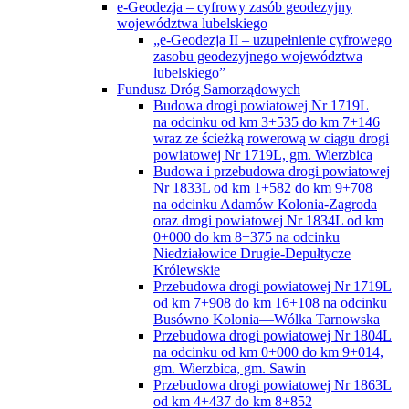
e-Geodezja – cyfrowy zasób geodezyjny
województwa lubelskiego
„e-Geodezja II – uzupełnienie cyfrowego
zasobu geodezyjnego województwa
lubelskiego”
Fundusz Dróg Samorządowych
Budowa drogi powiatowej Nr 1719L
na odcinku od km 3+535 do km 7+146
wraz ze ścieżką rowerową w ciągu drogi
powiatowej Nr 1719L, gm. Wierzbica
Budowa i przebudowa drogi powiatowej
Nr 1833L od km 1+582 do km 9+708
na odcinku Adamów Kolonia-Zagroda
oraz drogi powiatowej Nr 1834L od km
0+000 do km 8+375 na odcinku
Niedziałowice Drugie-Depułtycze
Królewskie
Przebudowa drogi powiatowej Nr 1719L
od km 7+908 do km 16+108 na odcinku
Busówno Kolonia—Wólka Tarnowska
Przebudowa drogi powiatowej Nr 1804L
na odcinku od km 0+000 do km 9+014,
gm. Wierzbica, gm. Sawin
Przebudowa drogi powiatowej Nr 1863L
od km 4+437 do km 8+852