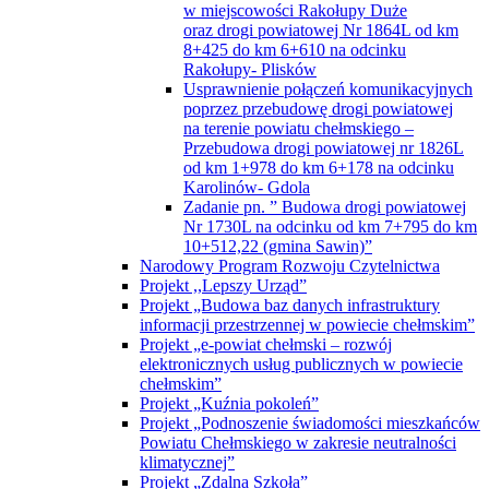
w miejscowości Rakołupy Duże
oraz drogi powiatowej Nr 1864L od km
8+425 do km 6+610 na odcinku
Rakołupy- Plisków
Usprawnienie połączeń komunikacyjnych
poprzez przebudowę drogi powiatowej
na terenie powiatu chełmskiego –
Przebudowa drogi powiatowej nr 1826L
od km 1+978 do km 6+178 na odcinku
Karolinów- Gdola
Zadanie pn. ” Budowa drogi powiatowej
Nr 1730L na odcinku od km 7+795 do km
10+512,22 (gmina Sawin)”
Narodowy Program Rozwoju Czytelnictwa
Projekt ,,Lepszy Urząd”
Projekt „Budowa baz danych infrastruktury
informacji przestrzennej w powiecie chełmskim”
Projekt „e-powiat chełmski – rozwój
elektronicznych usług publicznych w powiecie
chełmskim”
Projekt „Kuźnia pokoleń”
Projekt „Podnoszenie świadomości mieszkańców
Powiatu Chełmskiego w zakresie neutralności
klimatycznej”
Projekt „Zdalna Szkoła”