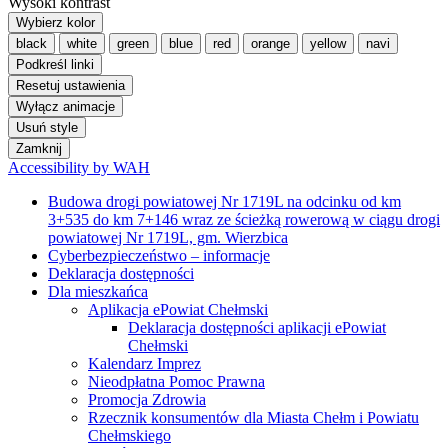
Wysoki kontrast
Wybierz kolor
black
white
green
blue
red
orange
yellow
navi
Podkreśl linki
Resetuj ustawienia
Wyłącz animacje
Usuń style
Zamknij
Accessibility by WAH
Budowa drogi powiatowej Nr 1719L na odcinku od km
3+535 do km 7+146 wraz ze ścieżką rowerową w ciągu drogi
powiatowej Nr 1719L, gm. Wierzbica
Cyberbezpieczeństwo – informacje
Deklaracja dostępności
Dla mieszkańca
Aplikacja ePowiat Chełmski
Deklaracja dostępności aplikacji ePowiat
Chełmski
Kalendarz Imprez
Nieodpłatna Pomoc Prawna
Promocja Zdrowia
Rzecznik konsumentów dla Miasta Chełm i Powiatu
Chełmskiego