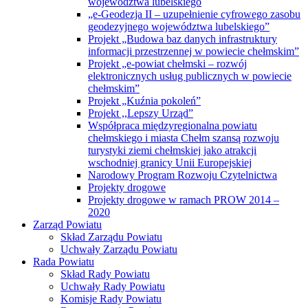
województwa lubelskiego
„e-Geodezja II – uzupełnienie cyfrowego zasobu
geodezyjnego województwa lubelskiego”
Projekt „Budowa baz danych infrastruktury
informacji przestrzennej w powiecie chełmskim”
Projekt „e-powiat chełmski – rozwój
elektronicznych usług publicznych w powiecie
chełmskim”
Projekt „Kuźnia pokoleń”
Projekt ,,Lepszy Urząd”
Współpraca międzyregionalna powiatu
chełmskiego i miasta Chełm szansą rozwoju
turystyki ziemi chełmskiej jako atrakcji
wschodniej granicy Unii Europejskiej
Narodowy Program Rozwoju Czytelnictwa
Projekty drogowe
Projekty drogowe w ramach PROW 2014 –
2020
Zarząd Powiatu
Skład Zarządu Powiatu
Uchwały Zarządu Powiatu
Rada Powiatu
Skład Rady Powiatu
Uchwały Rady Powiatu
Komisje Rady Powiatu