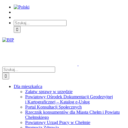
Skip
Skip
Skip
to:
to:
to:
Treść
Menu
Menu
główna
główne
dodatkowe
Szukaj
Śledź
E-
Facebook
BIP
Instagram
sprawę
PUAP
Szukaj
Dla mieszkańca
Załatw sprawę w urzędzie
Powiatowy Ośrodek Dokumentacji Geodezyjnej
i Kartograficznej – Katalog e-Usług
Portal Konsultacji Społecznych
Rzecznik konsumentów dla Miasta Chełm i Powiatu
Chełmskiego
Powiatowy Urząd Pracy w Chełmie
Promocja Zdrowia