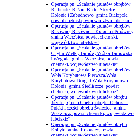
Operacja pn. „Scalanie gruntów obrębów
Białopole, Buśno, Kicin, Strzelce –
Kolonia i Zabudnowo, gmina Białopole,
powiat chełmski, województwo lubelskie”
Operacja pn. „Scalanie gruntów obrębów
Busówno, Busówno – Kolonia i Pniówno,
gmina Wierzbica, powiat chełmski,
województwo lubelskie”
Operacja pn. „Scalanie gruntów obrębów
Chylin Wielki, Tarnów, Wólka Tarnowska
i Wygoda, gmina Wierzbica, powiat
chełmski, województwo lubelskie”
Operacja pn. „Scalanie gruntów obrębów
Wola Korybutowa Pierwsza,Wola
Korybutowa Druga i Wola Korybutowa –
Kolonia, gmina Siedliszcze, powiat
chełmski, województwo lubelskie”
Operacja pn. „Scalanie gruntów obrębu
Józefin, gmina Chełm, obrębu Ochoża –
Pniaki i części obrębu Święcica, gmina
Wierzbica, powiat chełmski, województwo
lubelskie”
Operacja pn. „Scalanie gruntów obrębu
Kobyle, gmina Rejowiec, powiat
chełmski, województwo lubelskie”