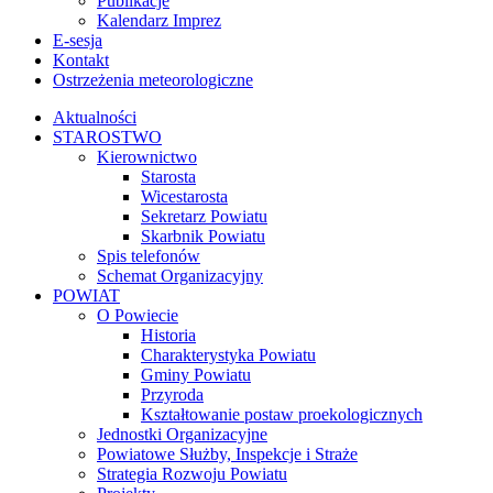
Publikacje
Kalendarz Imprez
E-sesja
Kontakt
Ostrzeżenia meteorologiczne
Aktualności
STAROSTWO
Kierownictwo
Starosta
Wicestarosta
Sekretarz Powiatu
Skarbnik Powiatu
Spis telefonów
Schemat Organizacyjny
POWIAT
O Powiecie
Historia
Charakterystyka Powiatu
Gminy Powiatu
Przyroda
Kształtowanie postaw proekologicznych
Jednostki Organizacyjne
Powiatowe Służby, Inspekcje i Straże
Strategia Rozwoju Powiatu