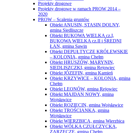
Projekty drogowe
Projekty drogowe w ramach PROW 2014 –
2020
PROW – Scalenia gruntów
Obiekt ANUSIN, STASIN DOLNY,
gmina Siedliszcze
Obiekt BUKOWA WIELKA cz.I,
BUKOWA WIELKA cz.II i ŚREDNI
ŁAN, gmina Sawin
Obiekt DEPUŁTYCZE KRÓLEWSKIE
– KOLONIA, gmina Chełm
Obiekt HRUSZÓW, MARYNIN,
SIEDLISZCZKI, gmina Rejowiec
Obiekt JÓZEFIN, gmina Kamień
Obiekt KRZYWICE – KOLONIA, gmina
Chełm
Obiekt LEONÓW, gmina Rejowiec
Obiekt MAJDAN NOWY, gmina
Wojsławice
Obiekt ROZIĘCIN, gmina Wojsławice
Obiekt TROŚCIANKA, gmina
Wojsławice
Obiekt WIERZBICA, gmina Wierzbica
Obiekt WÓLKA CZUŁCZYCKA,
ZARZECZE, gmina Chełm