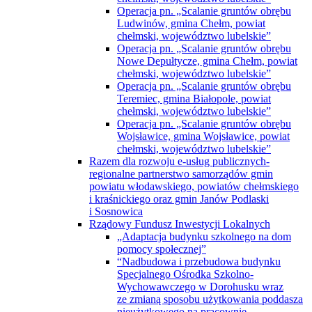
Operacja pn. „Scalanie gruntów obrębu
Ludwinów, gmina Chełm, powiat
chełmski, województwo lubelskie”
Operacja pn. „Scalanie gruntów obrębu
Nowe Depułtycze, gmina Chełm, powiat
chełmski, województwo lubelskie”
Operacja pn. „Scalanie gruntów obrębu
Teremiec, gmina Białopole, powiat
chełmski, województwo lubelskie”
Operacja pn. „Scalanie gruntów obrębu
Wojsławice, gmina Wojsławice, powiat
chełmski, województwo lubelskie”
Razem dla rozwoju e-usług publicznych-
regionalne partnerstwo samorządów gmin
powiatu włodawskiego, powiatów chełmskiego
i kraśnickiego oraz gmin Janów Podlaski
i Sosnowica
Rządowy Fundusz Inwestycji Lokalnych
„Adaptacja budynku szkolnego na dom
pomocy społecznej”
“Nadbudowa i przebudowa budynku
Specjalnego Ośrodka Szkolno-
Wychowawczego w Dorohusku wraz
ze zmianą sposobu użytkowania poddasza
nieużytkowego na pracownie