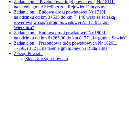
Zadanie pn. ” Przebudowa drogi powiatowej Nr 1811L
na terenie gmin: Siedliszcze i Rejowiec Fabryczny”
Zadanie pn. „Budowa drogi powiatowej Nr 1719L
na odcinku od km 3+535 do km 7+146 wraz ze ścieżką
rowerową w ciągu drogi powiatowej Nr 1719L, gm.
Wierzbica”
Zadanie pn. „Budowa drogi powiatowej Nr 1803L
na odcinku od km 6+265,00 do km 8+771,14 (gmina Sawin)”
Zadanie pn. „Przebudowa dróg powiatowych Nr 1820L,
1729L i 1821L na terenie gmin: Sawin i Ruda-Huta”
Zarząd Powiatu
Skład Zarządu Powiatu