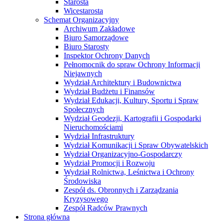
Starosta
Wicestarosta
Schemat Organizacyjny
Archiwum Zakładowe
Biuro Samorządowe
Biuro Starosty
Inspektor Ochrony Danych
Pełnomocnik do spraw Ochrony Informacji
Niejawnych
Wydział Architektury i Budownictwa
Wydział Budżetu i Finansów
Wydział Edukacji, Kultury, Sportu i Spraw
Społecznych
Wydział Geodezji, Kartografii i Gospodarki
Nieruchomościami
Wydział Infrastruktury
Wydział Komunikacji i Spraw Obywatelskich
Wydział Organizacyjno-Gospodarczy
Wydział Promocji i Rozwoju
Wydział Rolnictwa, Leśnictwa i Ochrony
Środowiska
Zespół ds. Obronnych i Zarządzania
Kryzysowego
Zespół Radców Prawnych
Strona główna