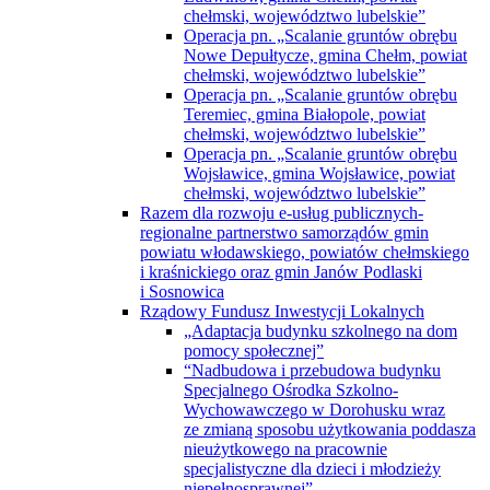
chełmski, województwo lubelskie”
Operacja pn. „Scalanie gruntów obrębu
Nowe Depułtycze, gmina Chełm, powiat
chełmski, województwo lubelskie”
Operacja pn. „Scalanie gruntów obrębu
Teremiec, gmina Białopole, powiat
chełmski, województwo lubelskie”
Operacja pn. „Scalanie gruntów obrębu
Wojsławice, gmina Wojsławice, powiat
chełmski, województwo lubelskie”
Razem dla rozwoju e-usług publicznych-
regionalne partnerstwo samorządów gmin
powiatu włodawskiego, powiatów chełmskiego
i kraśnickiego oraz gmin Janów Podlaski
i Sosnowica
Rządowy Fundusz Inwestycji Lokalnych
„Adaptacja budynku szkolnego na dom
pomocy społecznej”
“Nadbudowa i przebudowa budynku
Specjalnego Ośrodka Szkolno-
Wychowawczego w Dorohusku wraz
ze zmianą sposobu użytkowania poddasza
nieużytkowego na pracownie
specjalistyczne dla dzieci i młodzieży
niepełnosprawnej”