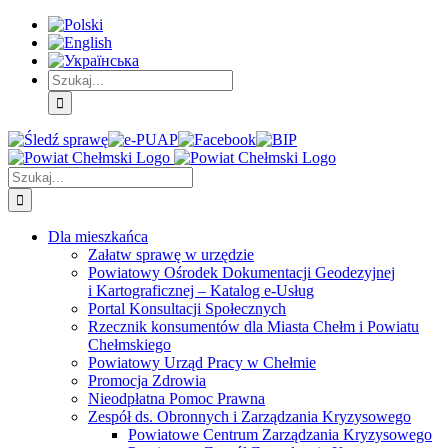
Skip
Skip
Skip
to:
to:
to:
Treść
Menu
Menu
główna
główne
dodatkowe
Szukaj
Śledź
E-
Facebook
BIP
Instagram
sprawę
PUAP
Szukaj
Dla mieszkańca
Załatw sprawę w urzędzie
Powiatowy Ośrodek Dokumentacji Geodezyjnej
i Kartograficznej – Katalog e-Usług
Portal Konsultacji Społecznych
Rzecznik konsumentów dla Miasta Chełm i Powiatu
Chełmskiego
Powiatowy Urząd Pracy w Chełmie
Promocja Zdrowia
Nieodpłatna Pomoc Prawna
Zespół ds. Obronnych i Zarządzania Kryzysowego
Powiatowe Centrum Zarządzania Kryzysowego