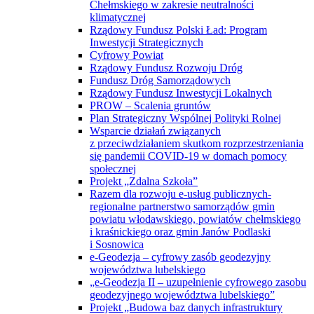
Chełmskiego w zakresie neutralności
klimatycznej
Rządowy Fundusz Polski Ład: Program
Inwestycji Strategicznych
Cyfrowy Powiat
Rządowy Fundusz Rozwoju Dróg
Fundusz Dróg Samorządowych
Rządowy Fundusz Inwestycji Lokalnych
PROW – Scalenia gruntów
Plan Strategiczny Wspólnej Polityki Rolnej
Wsparcie działań związanych
z przeciwdziałaniem skutkom rozprzestrzeniania
się pandemii COVID-19 w domach pomocy
społecznej
Projekt „Zdalna Szkoła”
Razem dla rozwoju e-usług publicznych-
regionalne partnerstwo samorządów gmin
powiatu włodawskiego, powiatów chełmskiego
i kraśnickiego oraz gmin Janów Podlaski
i Sosnowica
e-Geodezja – cyfrowy zasób geodezyjny
województwa lubelskiego
„e-Geodezja II – uzupełnienie cyfrowego zasobu
geodezyjnego województwa lubelskiego”
Projekt „Budowa baz danych infrastruktury