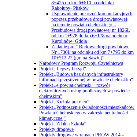
8+425 do km 6+610 na odcinku
Rakołupy- Plisków
Usprawnienie połączeń komunikacyjnych
poprzez przebudowę drogi powiatowej
na terenie powiatu chełmskiego –
Przebudowa drogi powiatowej nr 1826L
od km 1+978 do km 6+178 na odcinku
Karolinów- Gdola
Zadanie pn. ” Budowa drogi powiatowej
Nr 1730L na odcinku od km 7+795 do km
10+512,22 (gmina Sawin)”
Narodowy Program Rozwoju Czytelnictwa
Projekt ,,Lepszy Urząd”
Projekt „Budowa baz danych infrastruktury
informacji przestrzennej w powiecie chełmskim”
Projekt „e-powiat chełmski – rozwój
elektronicznych usług publicznych w powiecie
chełmskim”
Projekt „Kuźnia pokoleń”
Projekt „Podnoszenie świadomości mieszkańców
Powiatu Chełmskiego w zakresie neutralności
klimatycznej”
Projekt „Zdalna Szkoła”
Projekty drogowe
Projekty drogowe w ramach PROW 2014 –