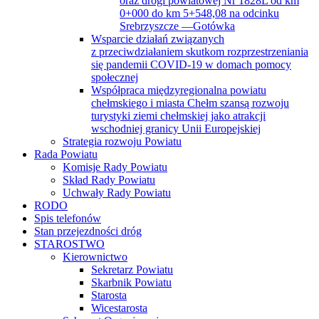
oraz drogi powiatowej Nr 1828L od km
0+000 do km 5+548,08 na odcinku
Srebrzyszcze —Gotówka
Wsparcie działań związanych
z przeciwdziałaniem skutkom rozprzestrzeniania
się pandemii COVID-19 w domach pomocy
społecznej
Współpraca międzyregionalna powiatu
chełmskiego i miasta Chełm szansą rozwoju
turystyki ziemi chełmskiej jako atrakcji
wschodniej granicy Unii Europejskiej
Strategia rozwoju Powiatu
Rada Powiatu
Komisje Rady Powiatu
Skład Rady Powiatu
Uchwały Rady Powiatu
RODO
Spis telefonów
Stan przejezdności dróg
STAROSTWO
Kierownictwo
Sekretarz Powiatu
Skarbnik Powiatu
Starosta
Wicestarosta