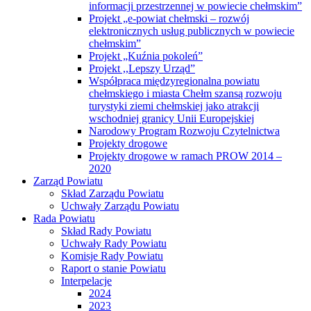
informacji przestrzennej w powiecie chełmskim”
Projekt „e-powiat chełmski – rozwój
elektronicznych usług publicznych w powiecie
chełmskim”
Projekt „Kuźnia pokoleń”
Projekt ,,Lepszy Urząd”
Współpraca międzyregionalna powiatu
chełmskiego i miasta Chełm szansą rozwoju
turystyki ziemi chełmskiej jako atrakcji
wschodniej granicy Unii Europejskiej
Narodowy Program Rozwoju Czytelnictwa
Projekty drogowe
Projekty drogowe w ramach PROW 2014 –
2020
Zarząd Powiatu
Skład Zarządu Powiatu
Uchwały Zarządu Powiatu
Rada Powiatu
Skład Rady Powiatu
Uchwały Rady Powiatu
Komisje Rady Powiatu
Raport o stanie Powiatu
Interpelacje
2024
2023