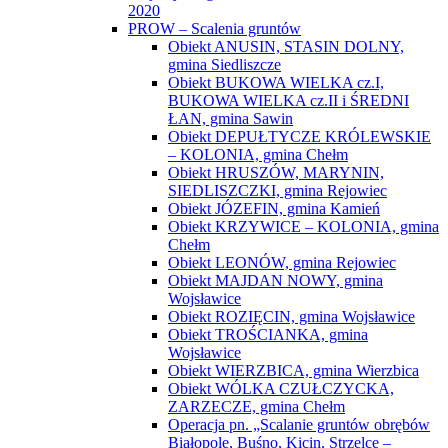
2020
PROW – Scalenia gruntów
Obiekt ANUSIN, STASIN DOLNY,
gmina Siedliszcze
Obiekt BUKOWA WIELKA cz.I,
BUKOWA WIELKA cz.II i ŚREDNI
ŁAN, gmina Sawin
Obiekt DEPUŁTYCZE KRÓLEWSKIE
– KOLONIA, gmina Chełm
Obiekt HRUSZÓW, MARYNIN,
SIEDLISZCZKI, gmina Rejowiec
Obiekt JÓZEFIN, gmina Kamień
Obiekt KRZYWICE – KOLONIA, gmina
Chełm
Obiekt LEONÓW, gmina Rejowiec
Obiekt MAJDAN NOWY, gmina
Wojsławice
Obiekt ROZIĘCIN, gmina Wojsławice
Obiekt TROŚCIANKA, gmina
Wojsławice
Obiekt WIERZBICA, gmina Wierzbica
Obiekt WÓLKA CZUŁCZYCKA,
ZARZECZE, gmina Chełm
Operacja pn. „Scalanie gruntów obrębów
Białopole, Buśno, Kicin, Strzelce –