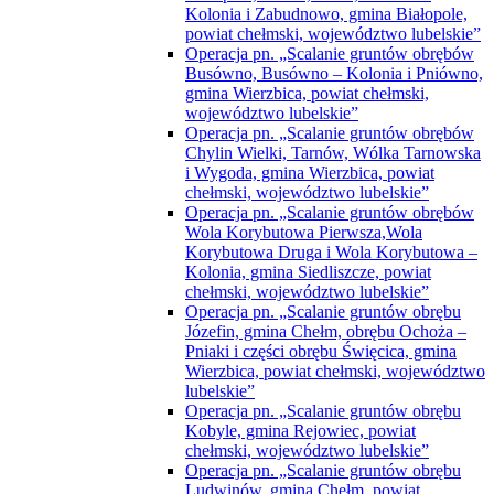
Kolonia i Zabudnowo, gmina Białopole,
powiat chełmski, województwo lubelskie”
Operacja pn. „Scalanie gruntów obrębów
Busówno, Busówno – Kolonia i Pniówno,
gmina Wierzbica, powiat chełmski,
województwo lubelskie”
Operacja pn. „Scalanie gruntów obrębów
Chylin Wielki, Tarnów, Wólka Tarnowska
i Wygoda, gmina Wierzbica, powiat
chełmski, województwo lubelskie”
Operacja pn. „Scalanie gruntów obrębów
Wola Korybutowa Pierwsza,Wola
Korybutowa Druga i Wola Korybutowa –
Kolonia, gmina Siedliszcze, powiat
chełmski, województwo lubelskie”
Operacja pn. „Scalanie gruntów obrębu
Józefin, gmina Chełm, obrębu Ochoża –
Pniaki i części obrębu Święcica, gmina
Wierzbica, powiat chełmski, województwo
lubelskie”
Operacja pn. „Scalanie gruntów obrębu
Kobyle, gmina Rejowiec, powiat
chełmski, województwo lubelskie”
Operacja pn. „Scalanie gruntów obrębu
Ludwinów, gmina Chełm, powiat