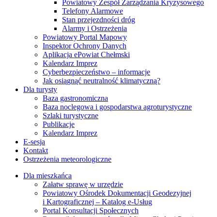
Powiatowy Zespół Zarządzania Kryzysowego
Telefony Alarmowe
Stan przejezdności dróg
Alarmy i Ostrzeżenia
Powiatowy Portal Mapowy
Inspektor Ochrony Danych
Aplikacja ePowiat Chełmski
Kalendarz Imprez
Cyberbezpieczeństwo – informacje
Jak osiągnąć neutralność klimatyczną?
Dla turysty
Baza gastronomiczna
Baza noclegowa i gospodarstwa agroturystyczne
Szlaki turystyczne
Publikacje
Kalendarz Imprez
E-sesja
Kontakt
Ostrzeżenia meteorologiczne
Dla mieszkańca
Załatw sprawę w urzędzie
Powiatowy Ośrodek Dokumentacji Geodezyjnej
i Kartograficznej – Katalog e-Usług
Portal Konsultacji Społecznych