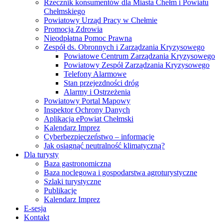
Rzecznik konsumentów dla Miasta Chełm i Powiatu
Chełmskiego
Powiatowy Urząd Pracy w Chełmie
Promocja Zdrowia
Nieodpłatna Pomoc Prawna
Zespół ds. Obronnych i Zarządzania Kryzysowego
Powiatowe Centrum Zarządzania Kryzysowego
Powiatowy Zespół Zarządzania Kryzysowego
Telefony Alarmowe
Stan przejezdności dróg
Alarmy i Ostrzeżenia
Powiatowy Portal Mapowy
Inspektor Ochrony Danych
Aplikacja ePowiat Chełmski
Kalendarz Imprez
Cyberbezpieczeństwo – informacje
Jak osiągnąć neutralność klimatyczną?
Dla turysty
Baza gastronomiczna
Baza noclegowa i gospodarstwa agroturystyczne
Szlaki turystyczne
Publikacje
Kalendarz Imprez
E-sesja
Kontakt