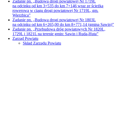
Zadanie pn. „Budowa drogi powiatowej Nr 1719L
na odcinku od km 3+535 do km 7+146 wraz ze ścieżką
rowerową w ciągu drogi powiatowej Nr 1719L, gm.
Wierzbica”
Zadanie pn. „Budowa drogi powiatowej Nr 1803L
na odcinku od km 6+265,00 do km 8+771,14 (gmina Sawin)”
Zadanie pn. „Przebudowa dróg powiatowych Nr 1820L,
1729L i 1821L na terenie gmin: Sawin i Ruda-Huta”
Zarząd Powiatu
Skład Zarządu Powiatu