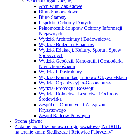
Schemat Organizacyjny
Archiwum Zakładowe
Biuro Samorządowe
Biuro Starosty
Inspektor Ochrony Danych
Pełnomocnik do spraw Ochrony Informacji
Niejawnych
Wydział Architektury i Budownictwa
Wydział Budżetu i Finansów
Wydział Edukacji, Kultury, Sportu i Spraw
Społecznych
Wydział Geodezji, Kartografii i Gospodarki
Nieruchomościami
Wydział Infrastruktury
Wydział Komunikacji i Spraw Obywatelskich
Wydział Organizacyjno-Gospodarczy
Wydział Promocji i Rozwoju
Wydział Rolnictwa, Leśnictwa i Ochrony
Środowiska
Zespół ds. Obronnych i Zarządzania
Kryzysowego
Zespół Radców Prawnych
Strona główna
Zadanie pn. ” Przebudowa drogi powiatowej Nr 1811L
na terenie gmin: Siedliszcze i Rejowiec Fabryczny”