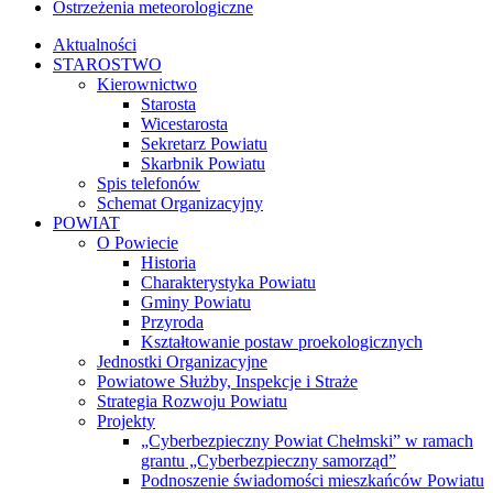
Ostrzeżenia meteorologiczne
Aktualności
STAROSTWO
Kierownictwo
Starosta
Wicestarosta
Sekretarz Powiatu
Skarbnik Powiatu
Spis telefonów
Schemat Organizacyjny
POWIAT
O Powiecie
Historia
Charakterystyka Powiatu
Gminy Powiatu
Przyroda
Kształtowanie postaw proekologicznych
Jednostki Organizacyjne
Powiatowe Służby, Inspekcje i Straże
Strategia Rozwoju Powiatu
Projekty
„Cyberbezpieczny Powiat Chełmski” w ramach
grantu „Cyberbezpieczny samorząd”
Podnoszenie świadomości mieszkańców Powiatu