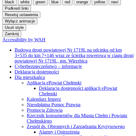
black
white
green
blue
red
orange
yellow
navi
Podkreśl linki
Resetuj ustawienia
Wyłącz animacje
Usuń style
Zamknij
Accessibility by WAH
Budowa drogi powiatowej Nr 1719L na odcinku od km
3+535 do km 7+146 wraz ze ścieżką rowerową w ciągu drogi
powiatowej Nr 1719L, gm. Wierzbica
Cyberbezpieczeństwo – informacje
Deklaracja dostępności
Dla mieszkańca
Aplikacja ePowiat Chełmski
Deklaracja dostępności aplikacji ePowiat
Chełmski
Kalendarz Imprez
Nieodpłatna Pomoc Prawna
Promocja Zdrowia
Rzecznik konsumentów dla Miasta Chełm i Powiatu
Chełmskiego
Zespół ds. Obronnych i Zarządzania Kryzysowego
Alarmy i Ostrzeżenia