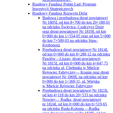
Rządowy Fundusz Polski Ład: Program
Inwestycji Strategicznych
Rządowy Fundusz Rozwoju Dróg
Budowa i przebudowa drogi powiatowej
Nr 1805L od km 8+700 do km 20+180,01
na odcinku Święcica- Czułczyce Duże
oraz drogi powiatowej Nr 1819L od km
0+000 do km 1+554,05 oraz od km 5+690
do km 7+500,03 na odcinku Staw-
Krobonosz
Przebudowa drogi powiatowej Nr 1814L
od km 0+000 do km 8+288,12 na odcinku
Pawłów—Liszno, drogi powiatowej
Nr 1815L od km 0+000 do km 4+647,75
na odcinku ul. Chełmska w Mieście
Rejowiec Fabryczny— Krasne oraz drogi
powiatowej Nr 1869L na odcinku od km
0+000 do km 1+369,11, ul. Wiejska
w Mieście Rejowiec Fabryczny
Przebudowa drogi powiatowej Nr 1823L
od km 4+118 do km 20+533 na odcinku
Nowiny— Rudka, drogi powiatowej
nr 1824L od km 0+000 do km 6+519,65
na odcinku Ruda-Kolonia —Rudka