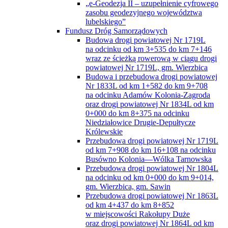
„e-Geodezja II – uzupełnienie cyfrowego
zasobu geodezyjnego województwa
lubelskiego”
Fundusz Dróg Samorządowych
Budowa drogi powiatowej Nr 1719L
na odcinku od km 3+535 do km 7+146
wraz ze ścieżką rowerową w ciągu drogi
powiatowej Nr 1719L, gm. Wierzbica
Budowa i przebudowa drogi powiatowej
Nr 1833L od km 1+582 do km 9+708
na odcinku Adamów Kolonia-Zagroda
oraz drogi powiatowej Nr 1834L od km
0+000 do km 8+375 na odcinku
Niedziałowice Drugie-Depułtycze
Królewskie
Przebudowa drogi powiatowej Nr 1719L
od km 7+908 do km 16+108 na odcinku
Busówno Kolonia—Wólka Tarnowska
Przebudowa drogi powiatowej Nr 1804L
na odcinku od km 0+000 do km 9+014,
gm. Wierzbica, gm. Sawin
Przebudowa drogi powiatowej Nr 1863L
od km 4+437 do km 8+852
w miejscowości Rakołupy Duże
oraz drogi powiatowej Nr 1864L od km