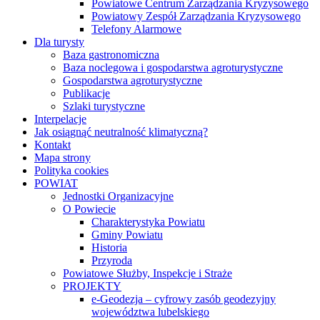
Powiatowe Centrum Zarządzania Kryzysowego
Powiatowy Zespół Zarządzania Kryzysowego
Telefony Alarmowe
Dla turysty
Baza gastronomiczna
Baza noclegowa i gospodarstwa agroturystyczne
Gospodarstwa agroturystyczne
Publikacje
Szlaki turystyczne
Interpelacje
Jak osiągnąć neutralność klimatyczną?
Kontakt
Mapa strony
Polityka cookies
POWIAT
Jednostki Organizacyjne
O Powiecie
Charakterystyka Powiatu
Gminy Powiatu
Historia
Przyroda
Powiatowe Służby, Inspekcje i Straże
PROJEKTY
e-Geodezja – cyfrowy zasób geodezyjny
województwa lubelskiego