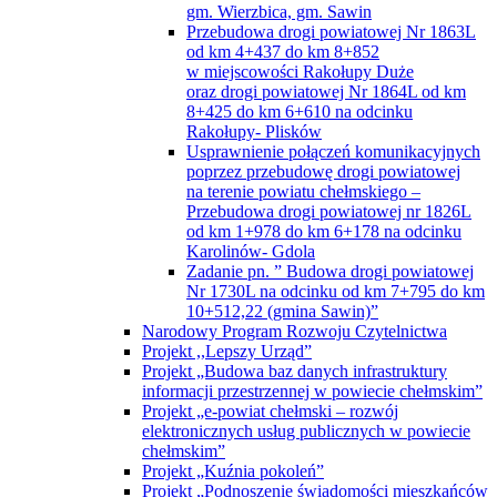
lubelskie”
Operacja pn. „Scalanie gruntów obrębu
Kobyle, gmina Rejowiec, powiat
chełmski, województwo lubelskie”
Operacja pn. „Scalanie gruntów obrębu
Ludwinów, gmina Chełm, powiat
chełmski, województwo lubelskie”
Operacja pn. „Scalanie gruntów obrębu
Nowe Depułtycze, gmina Chełm, powiat
chełmski, województwo lubelskie”
Operacja pn. „Scalanie gruntów obrębu
Teremiec, gmina Białopole, powiat
chełmski, województwo lubelskie”
Operacja pn. „Scalanie gruntów obrębu
Wojsławice, gmina Wojsławice, powiat
chełmski, województwo lubelskie”
Razem dla rozwoju e-usług publicznych-
regionalne partnerstwo samorządów gmin
powiatu włodawskiego, powiatów chełmskiego
i kraśnickiego oraz gmin Janów Podlaski
i Sosnowica
Rządowy Fundusz Inwestycji Lokalnych
„Adaptacja budynku szkolnego na dom
pomocy społecznej”
“Nadbudowa i przebudowa budynku