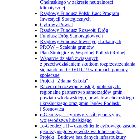
Chełmskiego w zakresie neutralności
klimatycznej
Rządowy Fundusz Polski Ład: Program
Inwestycji Strategicznych
Cyfrowy Powiat
Rządowy Fundusz Rozwoju Dróg
Fundusz Dróg Samorządowych
Rządowy Fundusz Inwestycji Lokalnych
PROW – Scalenia gruntów
Plan Strategiczny Wspólnej Polityki Rolnej
Wsparcie działań związanych
z przeciwdziałaniem skutkom rozprzestrzeniania
się pandemii COVID-19 w domach pomocy
społecznej
Projekt „Zdalna Szkoła”
Razem dla rozwoju e-usług publicznych-
regionalne partnerstwo samorządów gmin
powiatu włodawskiego, powiatów chełmskiego
i kraśnickiego oraz gmin Janów Podlaski
i Sosnowica
e-Geodezja – cyfrowy zasób geodezyjny
województwa lubelskiego
„e-Geodezja II – uzupełnienie cyfrowego zasobu
geodezyjnego województwa lubelskiego”
Projekt „Budowa baz danych infrastruktury