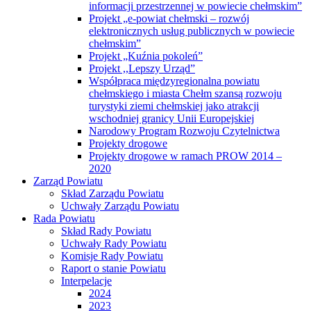
informacji przestrzennej w powiecie chełmskim”
Projekt „e-powiat chełmski – rozwój
elektronicznych usług publicznych w powiecie
chełmskim”
Projekt „Kuźnia pokoleń”
Projekt ,,Lepszy Urząd”
Współpraca międzyregionalna powiatu
chełmskiego i miasta Chełm szansą rozwoju
turystyki ziemi chełmskiej jako atrakcji
wschodniej granicy Unii Europejskiej
Narodowy Program Rozwoju Czytelnictwa
Projekty drogowe
Projekty drogowe w ramach PROW 2014 –
2020
Zarząd Powiatu
Skład Zarządu Powiatu
Uchwały Zarządu Powiatu
Rada Powiatu
Skład Rady Powiatu
Uchwały Rady Powiatu
Komisje Rady Powiatu
Raport o stanie Powiatu
Interpelacje
2024
2023