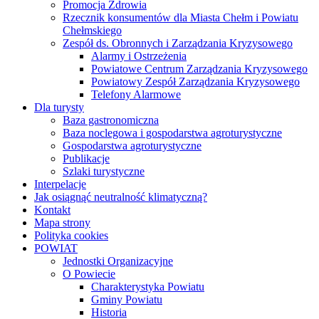
Projekt „Podnoszenie świadomości mieszkańców
Powiatu Chełmskiego w zakresie neutralności
klimatycznej”
Projekt „Zdalna Szkoła”
Projekty drogowe
Projekty drogowe w ramach PROW 2014 –
2020
PROW – Scalenia gruntów
Obiekt ANUSIN, STASIN DOLNY,
gmina Siedliszcze
Obiekt BUKOWA WIELKA cz.I,
BUKOWA WIELKA cz.II i ŚREDNI
ŁAN, gmina Sawin
Obiekt DEPUŁTYCZE KRÓLEWSKIE
– KOLONIA, gmina Chełm
Obiekt HRUSZÓW, MARYNIN,
SIEDLISZCZKI, gmina Rejowiec
Obiekt JÓZEFIN, gmina Kamień
Obiekt KRZYWICE – KOLONIA, gmina
Chełm
Obiekt LEONÓW, gmina Rejowiec
Obiekt MAJDAN NOWY, gmina
Wojsławice
Obiekt ROZIĘCIN, gmina Wojsławice
Obiekt TROŚCIANKA, gmina