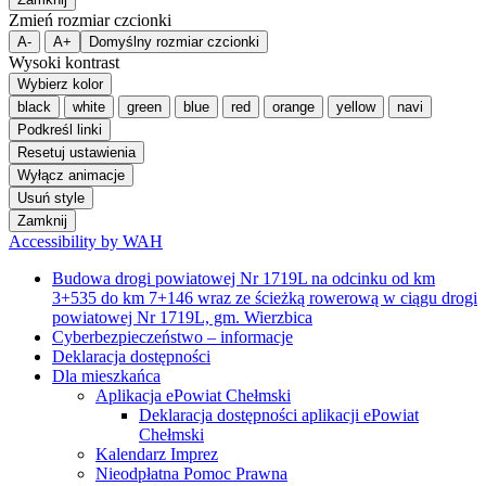
na odcinku od km 0+000 do km 9+014,
gm. Wierzbica, gm. Sawin
Przebudowa drogi powiatowej Nr 1863L
od km 4+437 do km 8+852
w miejscowości Rakołupy Duże
oraz drogi powiatowej Nr 1864L od km
8+425 do km 6+610 na odcinku
Rakołupy- Plisków
Usprawnienie połączeń komunikacyjnych
poprzez przebudowę drogi powiatowej
na terenie powiatu chełmskiego –
Przebudowa drogi powiatowej nr 1826L
od km 1+978 do km 6+178 na odcinku
Karolinów- Gdola
Zadanie pn. ” Budowa drogi powiatowej
Nr 1730L na odcinku od km 7+795 do km
10+512,22 (gmina Sawin)”
Narodowy Program Rozwoju Czytelnictwa
Projekt ,,Lepszy Urząd”
Projekt „Budowa baz danych infrastruktury
informacji przestrzennej w powiecie chełmskim”
Projekt „e-powiat chełmski – rozwój
elektronicznych usług publicznych w powiecie
chełmskim”
Projekt „Kuźnia pokoleń”