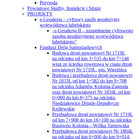
Wojsławice
Obiekt WIERZBICA, gmina Wierzbica
Obiekt WÓLKA CZUŁCZYCKA,
ZARZECZE, gmina Chełm
Operacja pn. „Scalanie gruntów obrębów
Białopole, Buśno, Kicin, Strzelce –
Kolonia i Zabudnowo, gmina Białopole,
powiat chełmski, województwo lubelskie”
Operacja pn. „Scalanie gruntów obrębów
Busówno, Busówno – Kolonia i Pniówno,
gmina Wierzbica, powiat chełmski,
województwo lubelskie”
Operacja pn. „Scalanie gruntów obrębów
Chylin Wielki, Tarnów, Wólka Tarnowska
i Wygoda, gmina Wierzbica, powiat
chełmski, województwo lubelskie”
Operacja pn. „Scalanie gruntów obrębów
Wola Korybutowa Pierwsza,Wola
Korybutowa Druga i Wola Korybutowa –
Kolonia, gmina Siedliszcze, powiat
chełmski, województwo lubelskie”
Operacja pn. „Scalanie gruntów obrębu
Józefin, gmina Chełm, obrębu Ochoża –
Pniaki i części obrębu Święcica, gmina
Wierzbica, powiat chełmski, województwo