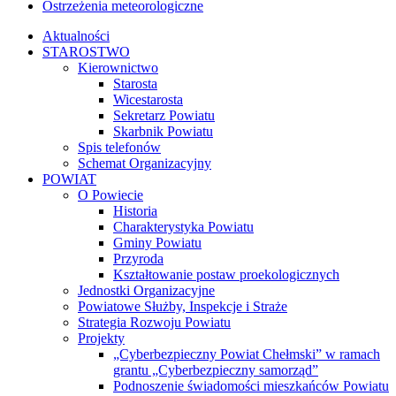
Ostrzeżenia meteorologiczne
Aktualności
STAROSTWO
Kierownictwo
Starosta
Wicestarosta
Sekretarz Powiatu
Skarbnik Powiatu
Spis telefonów
Schemat Organizacyjny
POWIAT
O Powiecie
Historia
Charakterystyka Powiatu
Gminy Powiatu
Przyroda
Kształtowanie postaw proekologicznych
Jednostki Organizacyjne
Powiatowe Służby, Inspekcje i Straże
Strategia Rozwoju Powiatu
Projekty
„Cyberbezpieczny Powiat Chełmski” w ramach
grantu „Cyberbezpieczny samorząd”
Podnoszenie świadomości mieszkańców Powiatu