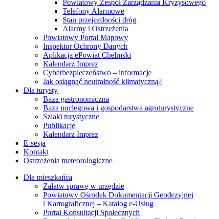
Powiatowy Zespół Zarządzania Kryzysowego
Telefony Alarmowe
Stan przejezdności dróg
Alarmy i Ostrzeżenia
Powiatowy Portal Mapowy
Inspektor Ochrony Danych
Aplikacja ePowiat Chełmski
Kalendarz Imprez
Cyberbezpieczeństwo – informacje
Jak osiągnąć neutralność klimatyczną?
Dla turysty
Baza gastronomiczna
Baza noclegowa i gospodarstwa agroturystyczne
Szlaki turystyczne
Publikacje
Kalendarz Imprez
E-sesja
Kontakt
Ostrzeżenia meteorologiczne
Dla mieszkańca
Załatw sprawę w urzędzie
Powiatowy Ośrodek Dokumentacji Geodezyjnej
i Kartograficznej – Katalog e-Usług
Portal Konsultacji Społecznych