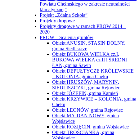
Specjalnego Ośrodka Szkolno-
Wychowawczego w Dorohusku wraz
ze zmianą sposobu użytkowania poddasza
nieużytkowego na pracownie
specjalistyczne dla dzieci i młodzieży
niepełnosprawnej”
Rządowy Fundusz Polski Ład: Program
Inwestycji Strategicznych
Rządowy Fundusz Rozwoju Dróg
Budowa i przebudowa drogi powiatowej
Nr 1805L od km 8+700 do km 20+180,01
na odcinku Święcica- Czułczyce Duże
oraz drogi powiatowej Nr 1819L od km
0+000 do km 1+554,05 oraz od km 5+690
do km 7+500,03 na odcinku Staw-
Krobonosz
Przebudowa drogi powiatowej Nr 1814L
od km 0+000 do km 8+288,12 na odcinku
Pawłów—Liszno, drogi powiatowej
Nr 1815L od km 0+000 do km 4+647,75
na odcinku ul. Chełmska w Mieście
Rejowiec Fabryczny— Krasne oraz drogi
powiatowej Nr 1869L na odcinku od km
0+000 do km 1+369,11, ul. Wiejska
w Mieście Rejowiec Fabryczny