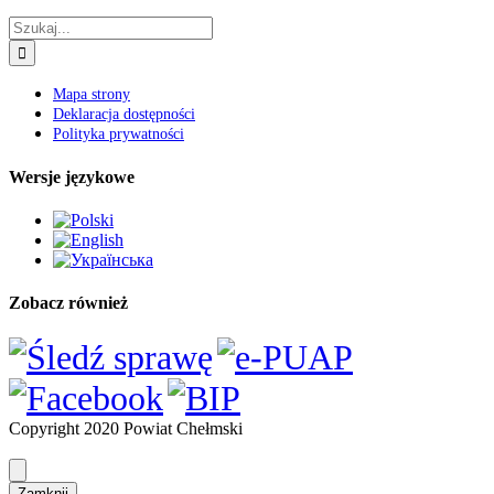
Historia
Przyroda
Powiatowe Służby, Inspekcje i Straże
PROJEKTY
e-Geodezja – cyfrowy zasób geodezyjny
województwa lubelskiego
„e-Geodezja II – uzupełnienie cyfrowego
zasobu geodezyjnego województwa
lubelskiego”
Fundusz Dróg Samorządowych
Budowa drogi powiatowej Nr 1719L
na odcinku od km 3+535 do km 7+146
wraz ze ścieżką rowerową w ciągu drogi
powiatowej Nr 1719L, gm. Wierzbica
Budowa i przebudowa drogi powiatowej
Nr 1833L od km 1+582 do km 9+708
na odcinku Adamów Kolonia-Zagroda
oraz drogi powiatowej Nr 1834L od km
0+000 do km 8+375 na odcinku
Niedziałowice Drugie-Depułtycze
Królewskie
Przebudowa drogi powiatowej Nr 1719L
od km 7+908 do km 16+108 na odcinku
Busówno Kolonia—Wólka Tarnowska
Przebudowa drogi powiatowej Nr 1804L