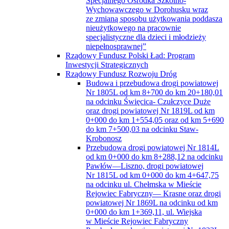
Zespół ds. Obronnych i Zarządzania
Kryzysowego
Zespół Radców Prawnych
Strona główna
Zadanie pn. ” Przebudowa drogi powiatowej Nr 1811L
na terenie gmin: Siedliszcze i Rejowiec Fabryczny”
Zadanie pn. „Budowa drogi powiatowej Nr 1719L
na odcinku od km 3+535 do km 7+146 wraz ze ścieżką
rowerową w ciągu drogi powiatowej Nr 1719L, gm.
Wierzbica”
Zadanie pn. „Budowa drogi powiatowej Nr 1803L
na odcinku od km 6+265,00 do km 8+771,14 (gmina Sawin)”
Zadanie pn. „Przebudowa dróg powiatowych Nr 1820L,
1729L i 1821L na terenie gmin: Sawin i Ruda-Huta”
Zarząd Powiatu
Skład Zarządu Powiatu