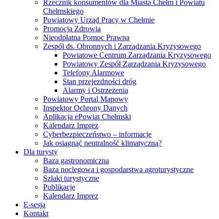
Rzecznik konsumentów dla Miasta Chełm i Powiatu
Chełmskiego
Powiatowy Urząd Pracy w Chełmie
Promocja Zdrowia
Nieodpłatna Pomoc Prawna
Zespół ds. Obronnych i Zarządzania Kryzysowego
Powiatowe Centrum Zarządzania Kryzysowego
Powiatowy Zespół Zarządzania Kryzysowego
Telefony Alarmowe
Stan przejezdności dróg
Alarmy i Ostrzeżenia
Powiatowy Portal Mapowy
Inspektor Ochrony Danych
Aplikacja ePowiat Chełmski
Kalendarz Imprez
Cyberbezpieczeństwo – informacje
Jak osiągnąć neutralność klimatyczną?
Dla turysty
Baza gastronomiczna
Baza noclegowa i gospodarstwa agroturystyczne
Szlaki turystyczne
Publikacje
Kalendarz Imprez
E-sesja
Kontakt