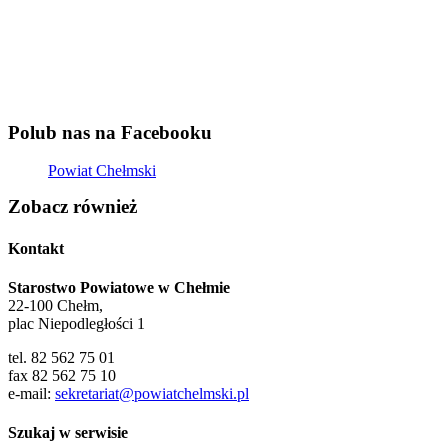
Nieodpłatna Pomoc Prawna
Promocja Zdrowia
Rzecznik konsumentów dla Miasta Chełm i Powiatu
Chełmskiego
Zespół ds. Obronnych i Zarządzania Kryzysowego
Alarmy i Ostrzeżenia
Powiatowe Centrum Zarządzania Kryzysowego
Powiatowy Zespół Zarządzania Kryzysowego
Telefony Alarmowe
Dla turysty
Baza gastronomiczna
Baza noclegowa i gospodarstwa agroturystyczne
Gospodarstwa agroturystyczne
Publikacje
Szlaki turystyczne
Interpelacje
Jak osiągnąć neutralność klimatyczną?
Kontakt
Mapa strony
Polityka cookies
POWIAT
Jednostki Organizacyjne
O Powiecie
Charakterystyka Powiatu
Gminy Powiatu