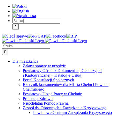
Skip
Skip
Skip
to:
to:
to:
Treść
Menu
Menu
główna
główne
dodatkowe
Szukaj
Śledź
E-
Facebook
BIP
Instagram
sprawę
PUAP
Szukaj
Dla mieszkańca
Załatw sprawę w urzędzie
Powiatowy Ośrodek Dokumentacji Geodezyjnej
i Kartograficznej – Katalog e-Usług
Portal Konsultacji Społecznych
Rzecznik konsumentów dla Miasta Chełm i Powiatu
Chełmskiego
Powiatowy Urząd Pracy w Chełmie
Promocja Zdrowia
Nieodpłatna Pomoc Prawna
Zespół ds. Obronnych i Zarządzania Kryzysowego
Powiatowe Centrum Zarządzania Kryzysowego