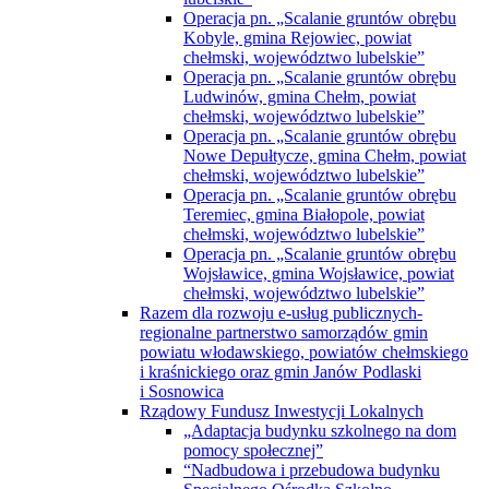
STAROSTWO
Kierownictwo
Sekretarz Powiatu
Skarbnik Powiatu
Starosta
Wicestarosta
Schemat Organizacyjny
Archiwum Zakładowe
Biuro Samorządowe
Biuro Starosty
Inspektor Ochrony Danych
Pełnomocnik do spraw Ochrony Informacji
Niejawnych
Wydział Architektury i Budownictwa
Wydział Budżetu i Finansów
Wydział Edukacji, Kultury, Sportu i Spraw
Społecznych
Wydział Geodezji, Kartografii i Gospodarki
Nieruchomościami
Wydział Infrastruktury
Wydział Komunikacji i Spraw Obywatelskich
Wydział Organizacyjno-Gospodarczy
Wydział Promocji i Rozwoju
Wydział Rolnictwa, Leśnictwa i Ochrony
Środowiska