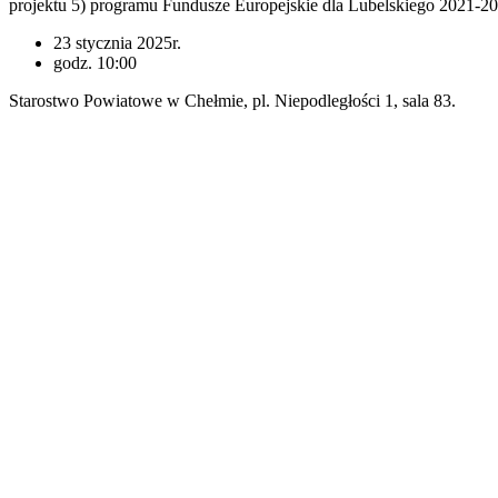
dofinansowanego ze środków Unii Europejskiej w ramach naboru
nr FELU.03.02-IZ.00-002/23 Priorytetu III Ochrona zasobów
środowiska i klimatu Działanie 3.2 Dostosowanie do zmian klimatu
i zapobieganie powodziom i suszy (typ projektu 5) programu
Fundusze Europejskie dla Lubelskiego 2021-2027
23 stycznia 2025r.
godz. 10:00
Starostwo Powiatowe w Chełmie, p
l. Niepodległości 1, s
ala 83.
Zobacz również
Kontakt
Starostwo
Powiatowe
w Chełmie
22-100 Chełm,
plac Niepodległości
1
tel. 82 562 75 01