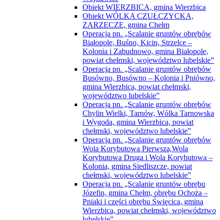
Przebudowa drogi powiatowej Nr 1823L
od km 4+118 do km 20+533 na odcinku
Nowiny— Rudka, drogi powiatowej
nr 1824L od km 0+000 do km 6+519,65
na odcinku Ruda-Kolonia —Rudka
oraz drogi powiatowej Nr 1828L od km
0+000 do km 5+548,08 na odcinku
Srebrzyszcze —Gotówka
Wsparcie działań związanych
z przeciwdziałaniem skutkom rozprzestrzeniania
się pandemii COVID-19 w domach pomocy
społecznej
Współpraca międzyregionalna powiatu
chełmskiego i miasta Chełm szansą rozwoju
turystyki ziemi chełmskiej jako atrakcji
wschodniej granicy Unii Europejskiej
Strategia rozwoju Powiatu
Rada Powiatu
Komisje Rady Powiatu
Skład Rady Powiatu
Uchwały Rady Powiatu
RODO
Spis telefonów
Stan przejezdności dróg