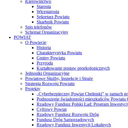
Kierownictwo
Starosta
Wicestarosta
Sekretarz Powiatu
Skarbnik Powiatu
Spis telefonów
Schemat Organizacyjny
POWIAT
O Powiecie
Historia
Charakterystyka Powiatu
Gminy Powiatu
Przyroda
Kształtowanie postaw proekologicznych
Jednostki Organizacyjne
Powiatowe Służby, Inspekcje i Straże
Strategia Rozwoju Powiatu
Projekty
„Cyberbezpieczny Powiat Chełmski” w ramach gr
Podnoszenie świadomości mieszkańców Powiatu Ch
Rządowy Fundusz Polski Ład: Program Inwestycji
Cyfrowy Powiat
Rządowy Fundusz Rozwoju Dróg
Fundusz Dróg Samorządowych
Rządowy Fundusz Inwestycji Lokalnych