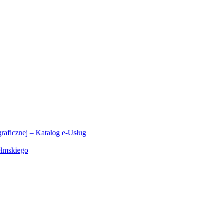
aficznej – Katalog e-Usług
ełmskiego