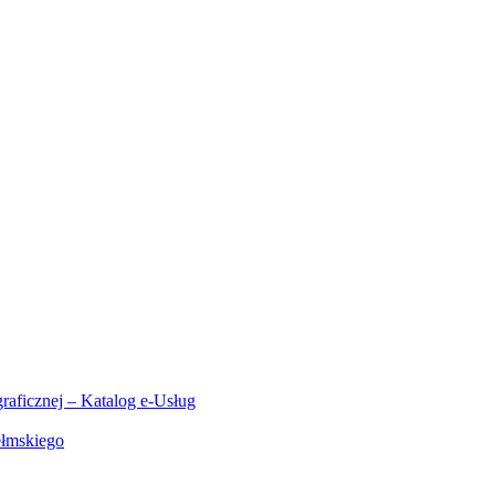
aficznej – Katalog e-Usług
ełmskiego