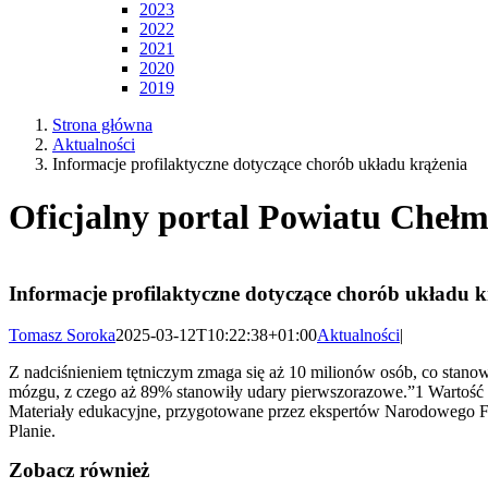
2023
2022
2021
2020
2019
Strona główna
Aktualności
Informacje profilaktyczne dotyczące chorób układu krążenia
Oficjalny portal Powiatu Chełm
Informacje profilaktyczne dotyczące chorób układu k
Tomasz Soroka
2025-03-12T10:22:38+01:00
Aktualności
|
Z nadciśnieniem tętniczym zmaga się aż 10 milionów osób, co stan
mózgu, z czego aż 89% stanowiły udary pierwszorazowe.”1 Wartość 
Materiały edukacyjne, przygotowane przez ekspertów Narodowego 
Planie.
Zobacz również