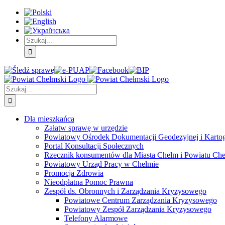
Skip
Skip
Skip
to:
to:
to:
Treść
Menu
Menu
główna
główne
dodatkowe
Szukaj
Śledź
E-
Facebook
BIP
Instagram
sprawę
PUAP
Szukaj
Dla mieszkańca
Załatw sprawę w urzędzie
Powiatowy Ośrodek Dokumentacji Geodezyjnej i Kartogr
Portal Konsultacji Społecznych
Rzecznik konsumentów dla Miasta Chełm i Powiatu Ch
Powiatowy Urząd Pracy w Chełmie
Promocja Zdrowia
Nieodpłatna Pomoc Prawna
Zespół ds. Obronnych i Zarządzania Kryzysowego
Powiatowe Centrum Zarządzania Kryzysowego
Powiatowy Zespół Zarządzania Kryzysowego
Telefony Alarmowe