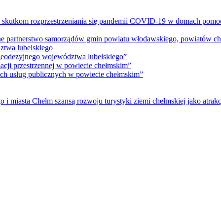
m skutkom rozprzestrzeniania się pandemii COVID-19 w domach pomoc
lne partnerstwo samorządów gmin powiatu włodawskiego, powiatów che
ztwa lubelskiego
 geodezyjnego województwa lubelskiego”
acji przestrzennej w powiecie chełmskim”
nych usług publicznych w powiecie chełmskim”
i miasta Chełm szansą rozwoju turystyki ziemi chełmskiej jako atrakc