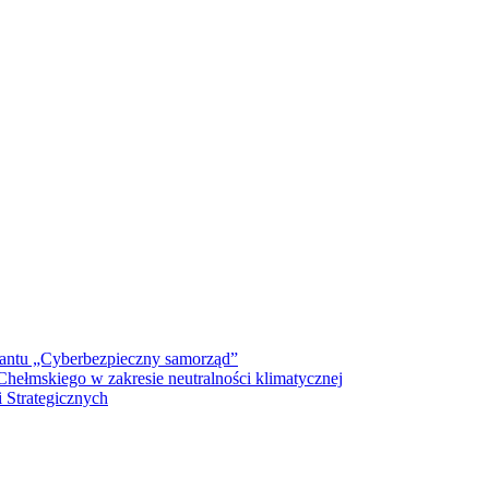
antu „Cyberbezpieczny samorząd”
ełmskiego w zakresie neutralności klimatycznej
 Strategicznych