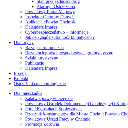
Stan przejezdności dróg
Alarmy i Ostrzeżenia
Powiatowy Portal Mapowy
Inspektor Ochrony Danych
Aplikacja ePowiat Chełmski
Kalendarz Imprez
Cyberbezpieczeństwo – informacje
Jak osiągnąć neutralność klimatyczną?
Dla turysty
Baza gastronomiczna
Baza noclegowa i gospodarstwa agroturystyczne
Szlaki turystyczne
Publikacje
Kalendarz Imprez
E-sesja
Kontakt
Ostrzeżenia meteorologiczne
Dla mieszkańca
Załatw sprawę w urzędzie
Powiatowy Ośrodek Dokumentacji Geodezyjnej i Kartogr
Portal Konsultacji Społecznych
Rzecznik konsumentów dla Miasta Chełm i Powiatu Ch
Powiatowy Urząd Pracy w Chełmie
Promocja Zdrowia