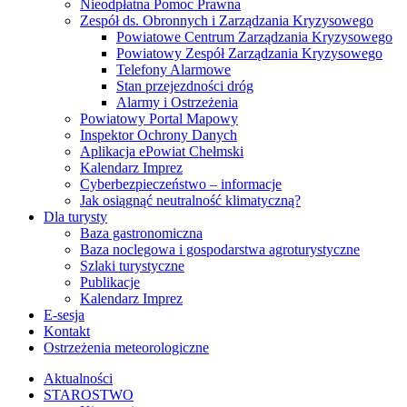
Nieodpłatna Pomoc Prawna
Zespół ds. Obronnych i Zarządzania Kryzysowego
Powiatowe Centrum Zarządzania Kryzysowego
Powiatowy Zespół Zarządzania Kryzysowego
Telefony Alarmowe
Stan przejezdności dróg
Alarmy i Ostrzeżenia
Powiatowy Portal Mapowy
Inspektor Ochrony Danych
Aplikacja ePowiat Chełmski
Kalendarz Imprez
Cyberbezpieczeństwo – informacje
Jak osiągnąć neutralność klimatyczną?
Dla turysty
Baza gastronomiczna
Baza noclegowa i gospodarstwa agroturystyczne
Szlaki turystyczne
Publikacje
Kalendarz Imprez
E-sesja
Kontakt
Ostrzeżenia meteorologiczne
Aktualności
STAROSTWO