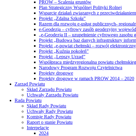
PROW – Scalenia gruntów
Plan Strategiczny Wspólnej Polityki Rolnej
Wsparcie działań związanych z przeciwdziałanie
Projekt „Zdalna Szkoła”
Razem dla rozwoju e-usług publicznych- regiona
e-Geodezja – cyfrowy zasób geodezyjny wojewód
„e-Geodezja II – uzupełnienie cyfrowego zasobu
Projekt „Budowa baz danych infrastruktury inform
Projekt „e-powiat chełmski – rozwój elektronicz
Projekt „Kuźnia pokoleń”
Projekt ,,Lepszy Urząd”
Współpraca międzyregionalna powiatu chełmskiego 
Narodowy Program Rozwoju Czytelnictwa
Projekty drogowe
Projekty drogowe w ramach PROW 2014 – 2020
Zarząd Powiatu
Skład Zarządu Powiatu
Uchwały Zarządu Powiatu
Rada Powiatu
Skład Rady Powiatu
Uchwały Rady Powiatu
Komisje Rady Powiatu
Raport o stanie Powiatu
Interpelacje
2024