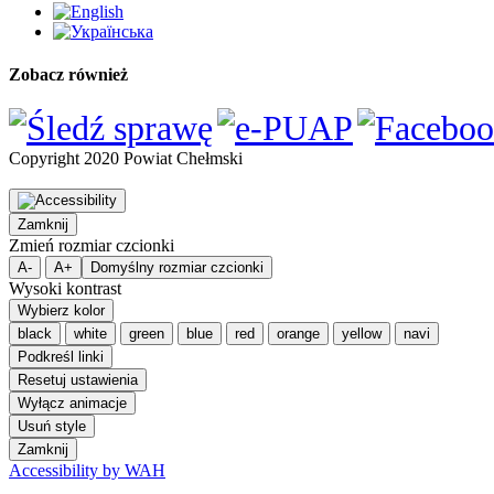
Zobacz również
Copyright 2020 Powiat Chełmski
Zamknij
Zmień rozmiar czcionki
A-
A+
Domyślny rozmiar czcionki
Wysoki kontrast
Wybierz kolor
black
white
green
blue
red
orange
yellow
navi
Podkreśl linki
Resetuj ustawienia
Wyłącz animacje
Usuń style
Zamknij
Accessibility by WAH