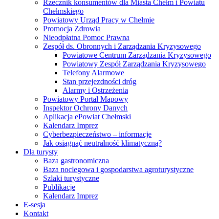
Rzecznik konsumentów dla Miasta Chełm i Powiatu
Chełmskiego
Powiatowy Urząd Pracy w Chełmie
Promocja Zdrowia
Nieodpłatna Pomoc Prawna
Zespół ds. Obronnych i Zarządzania Kryzysowego
Powiatowe Centrum Zarządzania Kryzysowego
Powiatowy Zespół Zarządzania Kryzysowego
Telefony Alarmowe
Stan przejezdności dróg
Alarmy i Ostrzeżenia
Powiatowy Portal Mapowy
Inspektor Ochrony Danych
Aplikacja ePowiat Chełmski
Kalendarz Imprez
Cyberbezpieczeństwo – informacje
Jak osiągnąć neutralność klimatyczną?
Dla turysty
Baza gastronomiczna
Baza noclegowa i gospodarstwa agroturystyczne
Szlaki turystyczne
Publikacje
Kalendarz Imprez
E-sesja
Kontakt