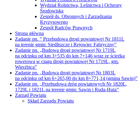
Wydział Rolnictwa, Leśnictwa i Ochrony
Środowiska
Zespół ds. Obronnych i Zarządzania
Kryzysowego
Zespół Radców Prawnych
Strona główna
Zadanie pn. ” Przebudowa drogi powiatowej Nr 1811L
na terenie gmin: Siedliszcze i Rejowiec Fabryczny”
Zadanie pn. „Budowa drogi powiatowej Nr 1719L
na odcinku od km 3+535 do km 7+146 wraz ze ścieżką
rowerową w ciągu drogi powiatowej Nr 1719L, gm.
Wierzbica”
Zadanie pn. „Budowa drogi powiatowej Nr 1803L
na odcinku od km 6+265,00 do km 8+771,14 (gmina Sawin)”
Zadanie pn. „Przebudowa dróg powiatowych Nr 1820L,
1729L i 1821L na terenie gmin: Sawin i Ruda-Huta”
Zarząd Powiatu
Skład Zarządu Powiatu