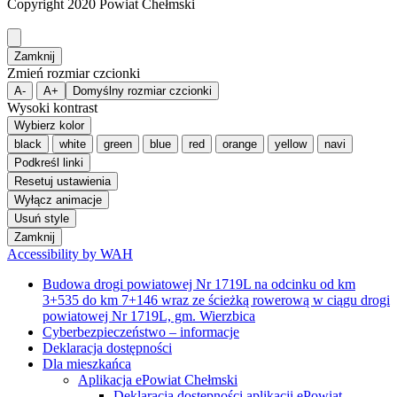
Copyright 2020 Powiat Chełmski
Zamknij
Zmień rozmiar czcionki
A-
A+
Domyślny rozmiar czcionki
Wysoki kontrast
Wybierz kolor
black
white
green
blue
red
orange
yellow
navi
Podkreśl linki
Resetuj ustawienia
Wyłącz animacje
Usuń style
Zamknij
Accessibility by WAH
Budowa drogi powiatowej Nr 1719L na odcinku od km
3+535 do km 7+146 wraz ze ścieżką rowerową w ciągu drogi
powiatowej Nr 1719L, gm. Wierzbica
Cyberbezpieczeństwo – informacje
Deklaracja dostępności
Dla mieszkańca
Aplikacja ePowiat Chełmski
Deklaracja dostępności aplikacji ePowiat