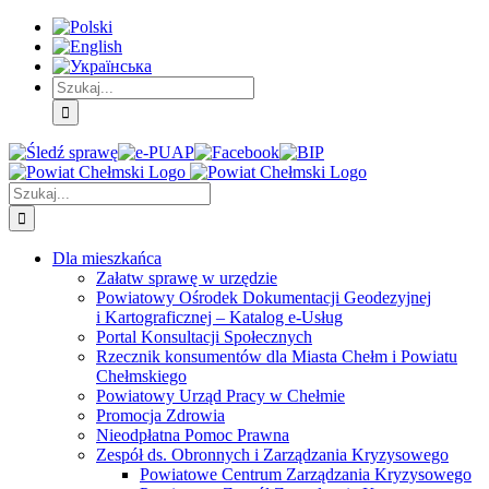
Skip
Skip
Skip
to:
to:
to:
Treść
Menu
Menu
główna
główne
dodatkowe
Szukaj
Śledź
E-
Facebook
BIP
Instagram
sprawę
PUAP
Szukaj
Dla mieszkańca
Załatw sprawę w urzędzie
Powiatowy Ośrodek Dokumentacji Geodezyjnej
i Kartograficznej – Katalog e-Usług
Portal Konsultacji Społecznych
Rzecznik konsumentów dla Miasta Chełm i Powiatu
Chełmskiego
Powiatowy Urząd Pracy w Chełmie
Promocja Zdrowia
Nieodpłatna Pomoc Prawna
Zespół ds. Obronnych i Zarządzania Kryzysowego
Powiatowe Centrum Zarządzania Kryzysowego