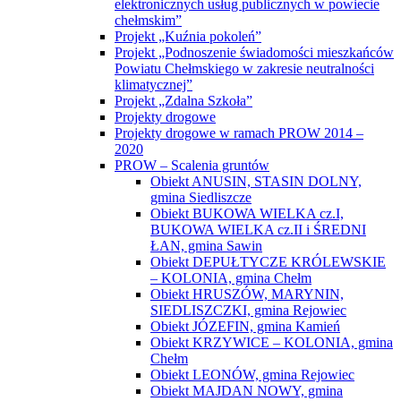
elektronicznych usług publicznych w powiecie
chełmskim”
Projekt „Kuźnia pokoleń”
Projekt „Podnoszenie świadomości mieszkańców
Powiatu Chełmskiego w zakresie neutralności
klimatycznej”
Projekt „Zdalna Szkoła”
Projekty drogowe
Projekty drogowe w ramach PROW 2014 –
2020
PROW – Scalenia gruntów
Obiekt ANUSIN, STASIN DOLNY,
gmina Siedliszcze
Obiekt BUKOWA WIELKA cz.I,
BUKOWA WIELKA cz.II i ŚREDNI
ŁAN, gmina Sawin
Obiekt DEPUŁTYCZE KRÓLEWSKIE
– KOLONIA, gmina Chełm
Obiekt HRUSZÓW, MARYNIN,
SIEDLISZCZKI, gmina Rejowiec
Obiekt JÓZEFIN, gmina Kamień
Obiekt KRZYWICE – KOLONIA, gmina
Chełm
Obiekt LEONÓW, gmina Rejowiec
Obiekt MAJDAN NOWY, gmina