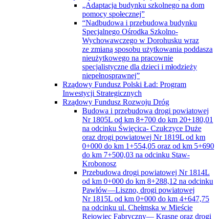
„Adaptacja budynku szkolnego na dom
pomocy społecznej”
“Nadbudowa i przebudowa budynku
Specjalnego Ośrodka Szkolno-
Wychowawczego w Dorohusku wraz
ze zmianą sposobu użytkowania poddasza
nieużytkowego na pracownie
specjalistyczne dla dzieci i młodzieży
niepełnosprawnej”
Rządowy Fundusz Polski Ład: Program
Inwestycji Strategicznych
Rządowy Fundusz Rozwoju Dróg
Budowa i przebudowa drogi powiatowej
Nr 1805L od km 8+700 do km 20+180,01
na odcinku Święcica- Czułczyce Duże
oraz drogi powiatowej Nr 1819L od km
0+000 do km 1+554,05 oraz od km 5+690
do km 7+500,03 na odcinku Staw-
Krobonosz
Przebudowa drogi powiatowej Nr 1814L
od km 0+000 do km 8+288,12 na odcinku
Pawłów—Liszno, drogi powiatowej
Nr 1815L od km 0+000 do km 4+647,75
na odcinku ul. Chełmska w Mieście
Rejowiec Fabryczny— Krasne oraz drogi