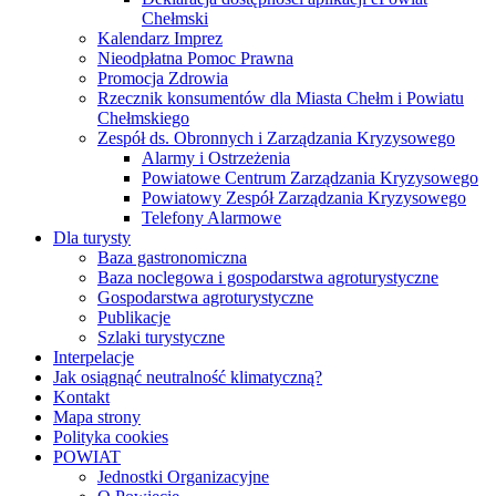
Chełmski
Kalendarz Imprez
Nieodpłatna Pomoc Prawna
Promocja Zdrowia
Rzecznik konsumentów dla Miasta Chełm i Powiatu
Chełmskiego
Zespół ds. Obronnych i Zarządzania Kryzysowego
Alarmy i Ostrzeżenia
Powiatowe Centrum Zarządzania Kryzysowego
Powiatowy Zespół Zarządzania Kryzysowego
Telefony Alarmowe
Dla turysty
Baza gastronomiczna
Baza noclegowa i gospodarstwa agroturystyczne
Gospodarstwa agroturystyczne
Publikacje
Szlaki turystyczne
Interpelacje
Jak osiągnąć neutralność klimatyczną?
Kontakt
Mapa strony
Polityka cookies
POWIAT
Jednostki Organizacyjne