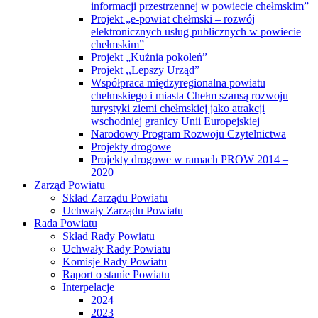
informacji przestrzennej w powiecie chełmskim”
Projekt „e-powiat chełmski – rozwój
elektronicznych usług publicznych w powiecie
chełmskim”
Projekt „Kuźnia pokoleń”
Projekt ,,Lepszy Urząd”
Współpraca międzyregionalna powiatu
chełmskiego i miasta Chełm szansą rozwoju
turystyki ziemi chełmskiej jako atrakcji
wschodniej granicy Unii Europejskiej
Narodowy Program Rozwoju Czytelnictwa
Projekty drogowe
Projekty drogowe w ramach PROW 2014 –
2020
Zarząd Powiatu
Skład Zarządu Powiatu
Uchwały Zarządu Powiatu
Rada Powiatu
Skład Rady Powiatu
Uchwały Rady Powiatu
Komisje Rady Powiatu
Raport o stanie Powiatu
Interpelacje
2024
2023