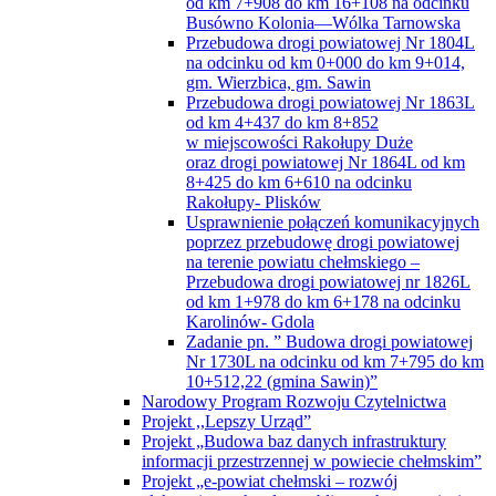
od km 7+908 do km 16+108 na odcinku
Busówno Kolonia—Wólka Tarnowska
Przebudowa drogi powiatowej Nr 1804L
na odcinku od km 0+000 do km 9+014,
gm. Wierzbica, gm. Sawin
Przebudowa drogi powiatowej Nr 1863L
od km 4+437 do km 8+852
w miejscowości Rakołupy Duże
oraz drogi powiatowej Nr 1864L od km
8+425 do km 6+610 na odcinku
Rakołupy- Plisków
Usprawnienie połączeń komunikacyjnych
poprzez przebudowę drogi powiatowej
na terenie powiatu chełmskiego –
Przebudowa drogi powiatowej nr 1826L
od km 1+978 do km 6+178 na odcinku
Karolinów- Gdola
Zadanie pn. ” Budowa drogi powiatowej
Nr 1730L na odcinku od km 7+795 do km
10+512,22 (gmina Sawin)”
Narodowy Program Rozwoju Czytelnictwa
Projekt ,,Lepszy Urząd”
Projekt „Budowa baz danych infrastruktury
informacji przestrzennej w powiecie chełmskim”
Projekt „e-powiat chełmski – rozwój