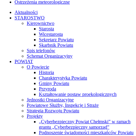
Ostrzeżenia meteorologiczne
Aktualności
STAROSTWO
Kierownictwo
Starosta
Wicestarosta
Sekretarz Powiatu
Skarbnik Powiatu
Spis telefonów
Schemat Organizacyjny
POWIAT
O Powiecie
Historia
Charakterystyka Powiatu
Gminy Powiatu
Przyroda
Kształtowanie postaw proekologicznych
Jednostki Organizacyjne
Powiatowe Służby, Inspekcje i Straże
Strategia Rozwoju Powiatu
Projekty
„Cyberbezpieczny Powiat Chełmski” w ramach
grantu „Cyberbezpieczny samorząd”
Podnoszenie świadomości mieszkańców Powiatu