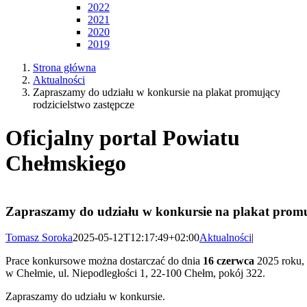
2022
2021
2020
2019
Strona główna
Aktualności
Zapraszamy do udziału w konkursie na plakat promujący
rodzicielstwo zastępcze
Oficjalny portal Powiatu
Chełmskiego
Zapraszamy do udziału w konkursie na plakat promuj
Tomasz Soroka
2025-05-12T12:17:49+02:00
Aktualności
|
Prace konkursowe można dostarczać do dnia
16 czerwca
2025 roku, 
w Chełmie, ul. Niepodległości 1, 22-100 Chełm, pokój 322.
Zapraszamy do udziału w konkursie.