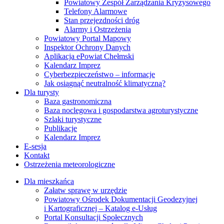
Powiatowy Zespół Zarządzania Kryzysowego
Telefony Alarmowe
Stan przejezdności dróg
Alarmy i Ostrzeżenia
Powiatowy Portal Mapowy
Inspektor Ochrony Danych
Aplikacja ePowiat Chełmski
Kalendarz Imprez
Cyberbezpieczeństwo – informacje
Jak osiągnąć neutralność klimatyczną?
Dla turysty
Baza gastronomiczna
Baza noclegowa i gospodarstwa agroturystyczne
Szlaki turystyczne
Publikacje
Kalendarz Imprez
E-sesja
Kontakt
Ostrzeżenia meteorologiczne
Dla mieszkańca
Załatw sprawę w urzędzie
Powiatowy Ośrodek Dokumentacji Geodezyjnej
i Kartograficznej – Katalog e-Usług
Portal Konsultacji Społecznych