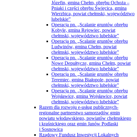
Józefin, gmina Chełm, obrębu Ochoża –
Pniaki i części obrębu Święcica, gmina
Wierzbica, powiat chełmski, województwo
lubelskie”
Operacja pn. „Scalanie gruntów obrębu
Kobyle, gmina Rejowiec, powiat
chełmski, województwo lubelskie”
Operacja pn. „Scalanie gruntów obrębu
Ludwinów, gmina Chełm, powiat
chełmski, województwo lubelskie”
Operacja pn. „Scalanie gruntów obrębu
Nowe Depułtycze, gmina Chełm, powiat
chełmski, województwo lubelskie”
Operacja pn. „Scalanie gruntów obrębu
Teremiec, gmina Białopole, powiat
chełmski, województwo lubelskie”
Operacja pn. „Scalanie gruntów obrębu
Wojsławice, gmina Wojsławice, powiat
chełmski, województwo lubelskie”
Razem dla rozwoju e-usług publicznych-
regionalne partnerstwo samorządów gmin
powiatu włodawskiego, powiatów chełmskiego
i kraśnickiego oraz gmin Janów Podlaski
i Sosnowica
Rządowy Fundusz Inwestycji Lokalnych