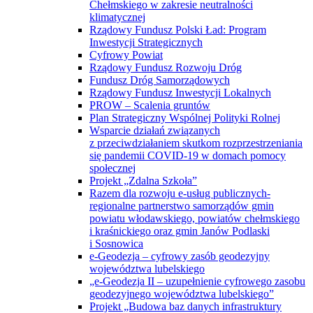
Chełmskiego w zakresie neutralności
klimatycznej
Rządowy Fundusz Polski Ład: Program
Inwestycji Strategicznych
Cyfrowy Powiat
Rządowy Fundusz Rozwoju Dróg
Fundusz Dróg Samorządowych
Rządowy Fundusz Inwestycji Lokalnych
PROW – Scalenia gruntów
Plan Strategiczny Wspólnej Polityki Rolnej
Wsparcie działań związanych
z przeciwdziałaniem skutkom rozprzestrzeniania
się pandemii COVID-19 w domach pomocy
społecznej
Projekt „Zdalna Szkoła”
Razem dla rozwoju e-usług publicznych-
regionalne partnerstwo samorządów gmin
powiatu włodawskiego, powiatów chełmskiego
i kraśnickiego oraz gmin Janów Podlaski
i Sosnowica
e-Geodezja – cyfrowy zasób geodezyjny
województwa lubelskiego
„e-Geodezja II – uzupełnienie cyfrowego zasobu
geodezyjnego województwa lubelskiego”
Projekt „Budowa baz danych infrastruktury