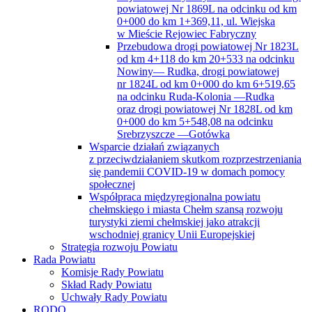
powiatowej Nr 1869L na odcinku od km
0+000 do km 1+369,11, ul. Wiejska
w Mieście Rejowiec Fabryczny
Przebudowa drogi powiatowej Nr 1823L
od km 4+118 do km 20+533 na odcinku
Nowiny— Rudka, drogi powiatowej
nr 1824L od km 0+000 do km 6+519,65
na odcinku Ruda-Kolonia —Rudka
oraz drogi powiatowej Nr 1828L od km
0+000 do km 5+548,08 na odcinku
Srebrzyszcze —Gotówka
Wsparcie działań związanych
z przeciwdziałaniem skutkom rozprzestrzeniania
się pandemii COVID-19 w domach pomocy
społecznej
Współpraca międzyregionalna powiatu
chełmskiego i miasta Chełm szansą rozwoju
turystyki ziemi chełmskiej jako atrakcji
wschodniej granicy Unii Europejskiej
Strategia rozwoju Powiatu
Rada Powiatu
Komisje Rady Powiatu
Skład Rady Powiatu
Uchwały Rady Powiatu
RODO