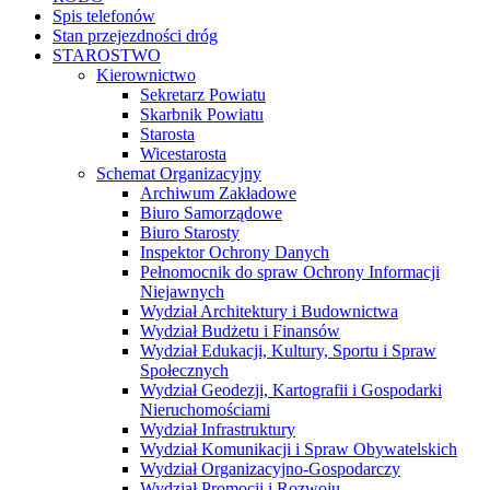
Spis telefonów
Stan przejezdności dróg
STAROSTWO
Kierownictwo
Sekretarz Powiatu
Skarbnik Powiatu
Starosta
Wicestarosta
Schemat Organizacyjny
Archiwum Zakładowe
Biuro Samorządowe
Biuro Starosty
Inspektor Ochrony Danych
Pełnomocnik do spraw Ochrony Informacji
Niejawnych
Wydział Architektury i Budownictwa
Wydział Budżetu i Finansów
Wydział Edukacji, Kultury, Sportu i Spraw
Społecznych
Wydział Geodezji, Kartografii i Gospodarki
Nieruchomościami
Wydział Infrastruktury
Wydział Komunikacji i Spraw Obywatelskich
Wydział Organizacyjno-Gospodarczy
Wydział Promocji i Rozwoju