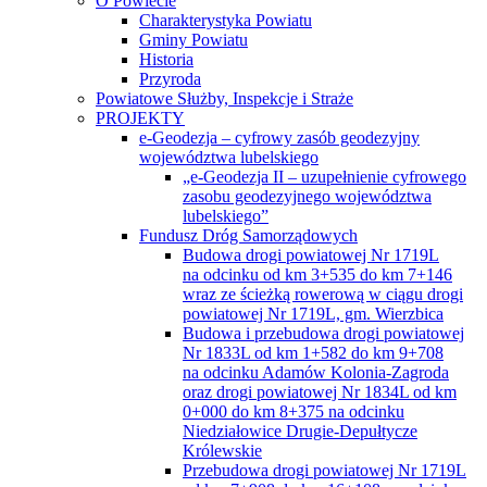
O Powiecie
Charakterystyka Powiatu
Gminy Powiatu
Historia
Przyroda
Powiatowe Służby, Inspekcje i Straże
PROJEKTY
e-Geodezja – cyfrowy zasób geodezyjny
województwa lubelskiego
„e-Geodezja II – uzupełnienie cyfrowego
zasobu geodezyjnego województwa
lubelskiego”
Fundusz Dróg Samorządowych
Budowa drogi powiatowej Nr 1719L
na odcinku od km 3+535 do km 7+146
wraz ze ścieżką rowerową w ciągu drogi
powiatowej Nr 1719L, gm. Wierzbica
Budowa i przebudowa drogi powiatowej
Nr 1833L od km 1+582 do km 9+708
na odcinku Adamów Kolonia-Zagroda
oraz drogi powiatowej Nr 1834L od km
0+000 do km 8+375 na odcinku
Niedziałowice Drugie-Depułtycze
Królewskie
Przebudowa drogi powiatowej Nr 1719L