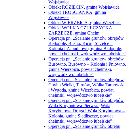
Wojsławice
Obiekt ROZIĘCIN, gmina Wojsławice
Obiekt TROŚCIANKA, gmina
Wojsławice
Obiekt WIERZBICA, gmina Wierzbica
Obiekt WÓLKA CZUŁCZYCKA,
ZARZECZE, gmina Chełm
Operacja pn. „Scalanie gruntów obrębów
Białopole, Buśno, Kicin, Strzelce –
Kolonia i Zabudnowo, gmina Białopole,
powiat chełmski, województwo lubelskie”
Operacja pn. „Scalanie gruntów obrębów
Busówno, Busówno – Kolonia i Pniówno,
gmina Wierzbica, powiat chełmski,
województwo lubelskie”
Operacja pn. „Scalanie gruntów obrębów
Chylin Wielki, Tarnów, Wólka Tarnowska
i Wygoda, gmina Wierzbica, powiat
chełmski, województwo lubelskie”
Operacja pn. „Scalanie gruntów obrębów
Wola Korybutowa Pierwsza,Wola
Korybutowa Druga i Wola Korybutowa –
Kolonia, gmina Siedliszcze, powiat
chełmski, województwo lubelskie”
Operacja pn. „Scalanie gruntów obrębu