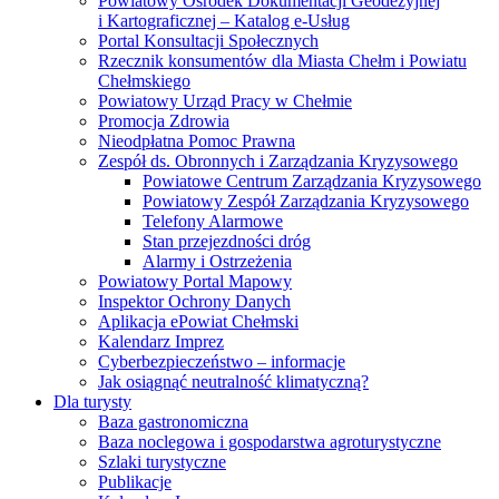
Rzecznik konsumentów dla Miasta Chełm i Powiatu
Chełmskiego
Powiatowy Urząd Pracy w Chełmie
Promocja Zdrowia
Nieodpłatna Pomoc Prawna
Zespół ds. Obronnych i Zarządzania Kryzysowego
Powiatowe Centrum Zarządzania Kryzysowego
Powiatowy Zespół Zarządzania Kryzysowego
Telefony Alarmowe
Stan przejezdności dróg
Alarmy i Ostrzeżenia
Powiatowy Portal Mapowy
Inspektor Ochrony Danych
Aplikacja ePowiat Chełmski
Kalendarz Imprez
Cyberbezpieczeństwo – informacje
Jak osiągnąć neutralność klimatyczną?
Dla turysty
Baza gastronomiczna
Baza noclegowa i gospodarstwa agroturystyczne
Szlaki turystyczne
Publikacje
Kalendarz Imprez
E-sesja
Kontakt