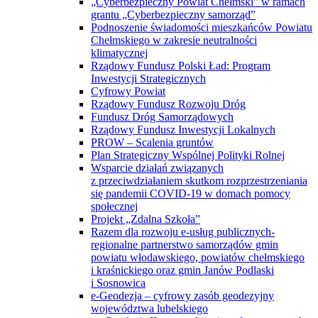
Chełmskiego w zakresie neutralności
klimatycznej
Rządowy Fundusz Polski Ład: Program
Inwestycji Strategicznych
Cyfrowy Powiat
Rządowy Fundusz Rozwoju Dróg
Fundusz Dróg Samorządowych
Rządowy Fundusz Inwestycji Lokalnych
PROW – Scalenia gruntów
Plan Strategiczny Wspólnej Polityki Rolnej
Wsparcie działań związanych
z przeciwdziałaniem skutkom rozprzestrzeniania
się pandemii COVID-19 w domach pomocy
społecznej
Projekt „Zdalna Szkoła”
Razem dla rozwoju e-usług publicznych-
regionalne partnerstwo samorządów gmin
powiatu włodawskiego, powiatów chełmskiego
i kraśnickiego oraz gmin Janów Podlaski
i Sosnowica
e-Geodezja – cyfrowy zasób geodezyjny
województwa lubelskiego
„e-Geodezja II – uzupełnienie cyfrowego zasobu
geodezyjnego województwa lubelskiego”
Projekt „Budowa baz danych infrastruktury