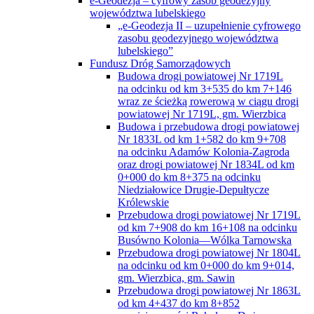
zasobu geodezyjnego województwa
lubelskiego”
Fundusz Dróg Samorządowych
Budowa drogi powiatowej Nr 1719L
na odcinku od km 3+535 do km 7+146
wraz ze ścieżką rowerową w ciągu drogi
powiatowej Nr 1719L, gm. Wierzbica
Budowa i przebudowa drogi powiatowej
Nr 1833L od km 1+582 do km 9+708
na odcinku Adamów Kolonia-Zagroda
oraz drogi powiatowej Nr 1834L od km
0+000 do km 8+375 na odcinku
Niedziałowice Drugie-Depułtycze
Królewskie
Przebudowa drogi powiatowej Nr 1719L
od km 7+908 do km 16+108 na odcinku
Busówno Kolonia—Wólka Tarnowska
Przebudowa drogi powiatowej Nr 1804L
na odcinku od km 0+000 do km 9+014,
gm. Wierzbica, gm. Sawin
Przebudowa drogi powiatowej Nr 1863L
od km 4+437 do km 8+852
w miejscowości Rakołupy Duże
oraz drogi powiatowej Nr 1864L od km
8+425 do km 6+610 na odcinku