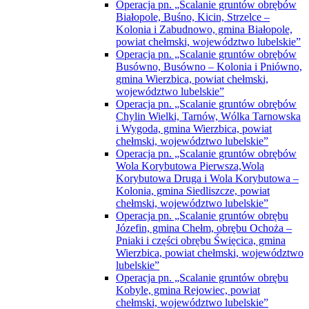
powiat chełmski, województwo lubelskie”
Operacja pn. „Scalanie gruntów obrębów
Busówno, Busówno – Kolonia i Pniówno,
gmina Wierzbica, powiat chełmski,
województwo lubelskie”
Operacja pn. „Scalanie gruntów obrębów
Chylin Wielki, Tarnów, Wólka Tarnowska
i Wygoda, gmina Wierzbica, powiat
chełmski, województwo lubelskie”
Operacja pn. „Scalanie gruntów obrębów
Wola Korybutowa Pierwsza,Wola
Korybutowa Druga i Wola Korybutowa –
Kolonia, gmina Siedliszcze, powiat
chełmski, województwo lubelskie”
Operacja pn. „Scalanie gruntów obrębu
Józefin, gmina Chełm, obrębu Ochoża –
Pniaki i części obrębu Święcica, gmina
Wierzbica, powiat chełmski, województwo
lubelskie”
Operacja pn. „Scalanie gruntów obrębu
Kobyle, gmina Rejowiec, powiat
chełmski, województwo lubelskie”
Operacja pn. „Scalanie gruntów obrębu
Ludwinów, gmina Chełm, powiat
chełmski, województwo lubelskie”