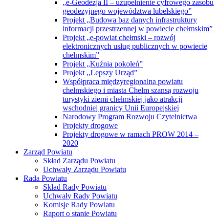
informacji przestrzennej w powiecie chełmskim”
Projekt „e-powiat chełmski – rozwój
elektronicznych usług publicznych w powiecie
chełmskim”
Projekt „Kuźnia pokoleń”
Projekt ,,Lepszy Urząd”
Współpraca międzyregionalna powiatu
chełmskiego i miasta Chełm szansą rozwoju
turystyki ziemi chełmskiej jako atrakcji
wschodniej granicy Unii Europejskiej
Narodowy Program Rozwoju Czytelnictwa
Projekty drogowe
Projekty drogowe w ramach PROW 2014 –
2020
Zarząd Powiatu
Skład Zarządu Powiatu
Uchwały Zarządu Powiatu
Rada Powiatu
Skład Rady Powiatu
Uchwały Rady Powiatu
Komisje Rady Powiatu
Raport o stanie Powiatu
Interpelacje
2024
2023