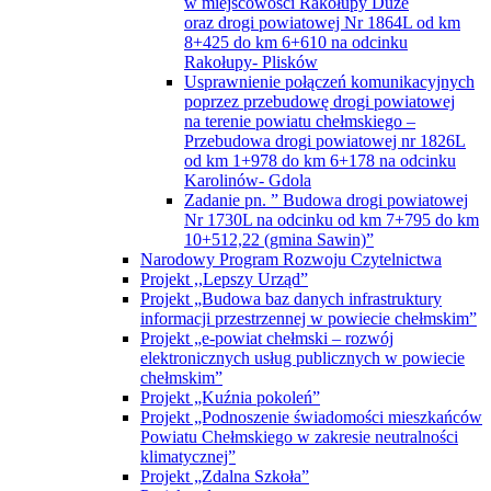
Rakołupy- Plisków
Usprawnienie połączeń komunikacyjnych
poprzez przebudowę drogi powiatowej
na terenie powiatu chełmskiego –
Przebudowa drogi powiatowej nr 1826L
od km 1+978 do km 6+178 na odcinku
Karolinów- Gdola
Zadanie pn. ” Budowa drogi powiatowej
Nr 1730L na odcinku od km 7+795 do km
10+512,22 (gmina Sawin)”
Narodowy Program Rozwoju Czytelnictwa
Projekt ,,Lepszy Urząd”
Projekt „Budowa baz danych infrastruktury
informacji przestrzennej w powiecie chełmskim”
Projekt „e-powiat chełmski – rozwój
elektronicznych usług publicznych w powiecie
chełmskim”
Projekt „Kuźnia pokoleń”
Projekt „Podnoszenie świadomości mieszkańców
Powiatu Chełmskiego w zakresie neutralności
klimatycznej”
Projekt „Zdalna Szkoła”
Projekty drogowe
Projekty drogowe w ramach PROW 2014 –
2020