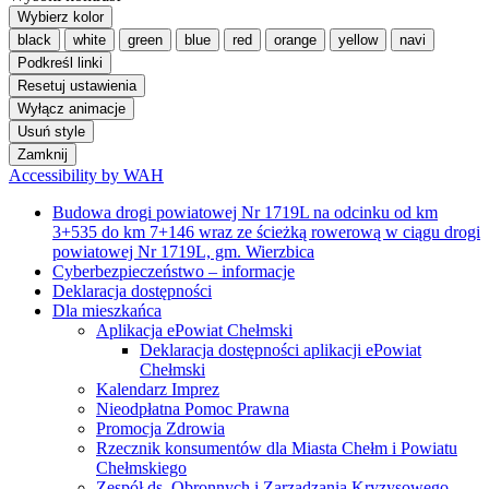
Podkreśl linki
Resetuj ustawienia
Wyłącz animacje
Usuń style
Zamknij
Accessibility by WAH
Budowa drogi powiatowej Nr 1719L na odcinku od km
3+535 do km 7+146 wraz ze ścieżką rowerową w ciągu drogi
powiatowej Nr 1719L, gm. Wierzbica
Cyberbezpieczeństwo – informacje
Deklaracja dostępności
Dla mieszkańca
Aplikacja ePowiat Chełmski
Deklaracja dostępności aplikacji ePowiat
Chełmski
Kalendarz Imprez
Nieodpłatna Pomoc Prawna
Promocja Zdrowia
Rzecznik konsumentów dla Miasta Chełm i Powiatu
Chełmskiego
Zespół ds. Obronnych i Zarządzania Kryzysowego
Alarmy i Ostrzeżenia
Powiatowe Centrum Zarządzania Kryzysowego