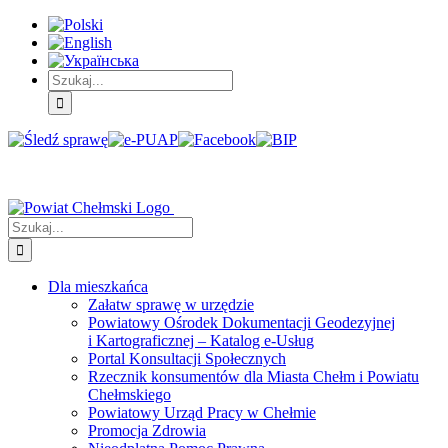
Skip
Skip
Skip
to:
to:
to:
Treść
Menu
Menu
główna
główne
dodatkowe
Szukaj
Śledź
E-
Facebook
BIP
Instagram
sprawę
PUAP
Szukaj
Dla mieszkańca
Załatw sprawę w urzędzie
Powiatowy Ośrodek Dokumentacji Geodezyjnej
i Kartograficznej – Katalog e-Usług
Portal Konsultacji Społecznych
Rzecznik konsumentów dla Miasta Chełm i Powiatu
Chełmskiego
Powiatowy Urząd Pracy w Chełmie
Promocja Zdrowia
Nieodpłatna Pomoc Prawna
Zespół ds. Obronnych i Zarządzania Kryzysowego
Powiatowe Centrum Zarządzania Kryzysowego