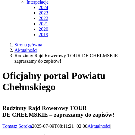
2022
2021
2020
2019
Strona główna
Aktualności
Rodzinny Rajd Rowerowy TOUR DE CHEŁMSKIE –
zapraszamy do zapisów!
Oficjalny portal Powiatu
Chełmskiego
Rodzinny Rajd Rowerowy TOUR
DE CHEŁMSKIE – zapraszamy do zapisów!
Tomasz Soroka
2025-07-09T08:11:21+02:00
Aktualności
|
Zapraszamy do zapisów w rajdzie Tour de Chełmskie,
który odbędzie się w sobotę 26 lipca w Pawłowie obok Gminnego
Ośrodka Kultury. Początek o godz. 14:00.