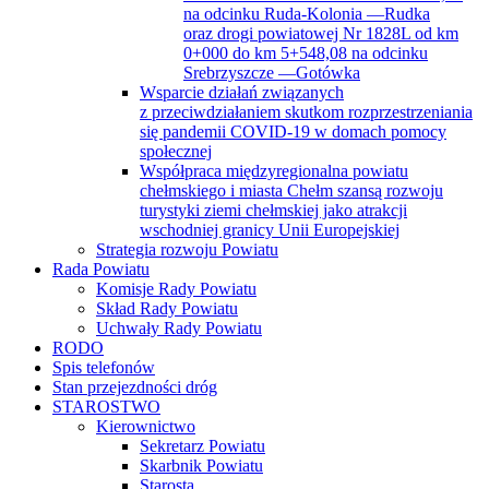
Srebrzyszcze —Gotówka
Wsparcie działań związanych
z przeciwdziałaniem skutkom rozprzestrzeniania
się pandemii COVID-19 w domach pomocy
społecznej
Współpraca międzyregionalna powiatu
chełmskiego i miasta Chełm szansą rozwoju
turystyki ziemi chełmskiej jako atrakcji
wschodniej granicy Unii Europejskiej
Strategia rozwoju Powiatu
Rada Powiatu
Komisje Rady Powiatu
Skład Rady Powiatu
Uchwały Rady Powiatu
RODO
Spis telefonów
Stan przejezdności dróg
STAROSTWO
Kierownictwo
Sekretarz Powiatu
Skarbnik Powiatu
Starosta
Wicestarosta
Schemat Organizacyjny