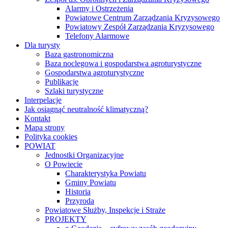
Powiatowy Zespół Zarządzania Kryzysowego
Telefony Alarmowe
Dla turysty
Baza gastronomiczna
Baza noclegowa i gospodarstwa agroturystyczne
Gospodarstwa agroturystyczne
Publikacje
Szlaki turystyczne
Interpelacje
Jak osiągnąć neutralność klimatyczną?
Kontakt
Mapa strony
Polityka cookies
POWIAT
Jednostki Organizacyjne
O Powiecie
Charakterystyka Powiatu
Gminy Powiatu
Historia
Przyroda
Powiatowe Służby, Inspekcje i Straże
PROJEKTY
e-Geodezja – cyfrowy zasób geodezyjny
województwa lubelskiego
„e-Geodezja II – uzupełnienie cyfrowego