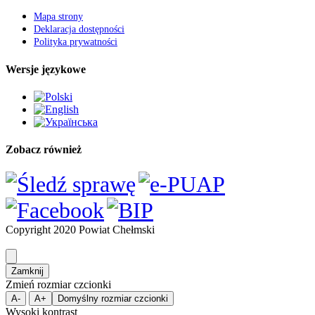
Polityka prywatności
Wersje językowe
Zobacz również
Copyright 2020 Powiat Chełmski
Zamknij
Zmień rozmiar czcionki
A-
A+
Domyślny rozmiar czcionki
Wysoki kontrast
Wybierz kolor
black
white
green
blue
red
orange
yellow
navi