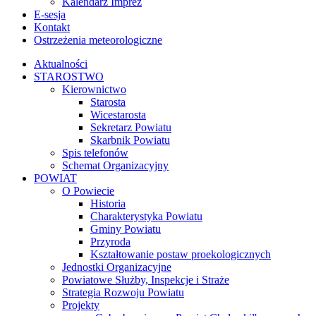
Ostrzeżenia meteorologiczne
Aktualności
STAROSTWO
Kierownictwo
Starosta
Wicestarosta
Sekretarz Powiatu
Skarbnik Powiatu
Spis telefonów
Schemat Organizacyjny
POWIAT
O Powiecie
Historia
Charakterystyka Powiatu
Gminy Powiatu
Przyroda
Kształtowanie postaw proekologicznych
Jednostki Organizacyjne
Powiatowe Służby, Inspekcje i Straże
Strategia Rozwoju Powiatu
Projekty
„Cyberbezpieczny Powiat Chełmski” w ramach
grantu „Cyberbezpieczny samorząd”
Podnoszenie świadomości mieszkańców Powiatu