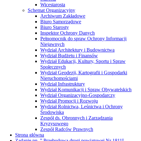
Archiwum Zakładowe
Biuro Samorządowe
Biuro Starosty
Inspektor Ochrony Danych
Pełnomocnik do spraw Ochrony Informacji
Niejawnych
Wydział Architektury i Budownictwa
Wydział Budżetu i Finansów
Wydział Edukacji, Kultury, Sportu i Spraw
Społecznych
Wydział Geodezji, Kartografii i Gospodarki
Nieruchomościami
Wydział Infrastruktury
Wydział Komunikacji i Spraw Obywatelskich
Wydział Organizacyjno-Gospodarczy
Wydział Promocji i Rozwoju
Wydział Rolnictwa, Leśnictwa i Ochrony
Środowiska
Zespół ds. Obronnych i Zarządzania
Kryzysowego
Zespół Radców Prawnych
Strona główna
Zadanie pn. ” Przebudowa drogi powiatowej Nr 1811L
na terenie gmin: Siedliszcze i Rejowiec Fabryczny”
Zadanie pn. „Budowa drogi powiatowej Nr 1719L