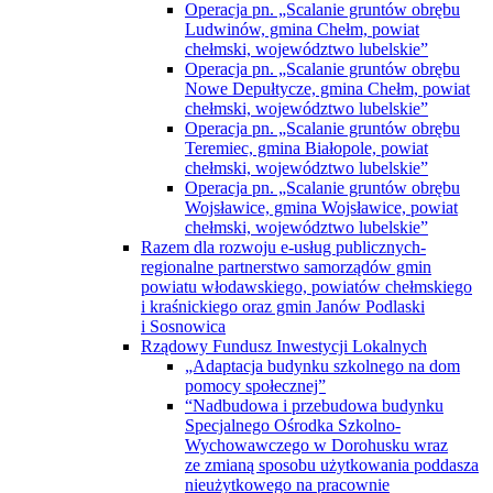
Operacja pn. „Scalanie gruntów obrębu
Nowe Depułtycze, gmina Chełm, powiat
chełmski, województwo lubelskie”
Operacja pn. „Scalanie gruntów obrębu
Teremiec, gmina Białopole, powiat
chełmski, województwo lubelskie”
Operacja pn. „Scalanie gruntów obrębu
Wojsławice, gmina Wojsławice, powiat
chełmski, województwo lubelskie”
Razem dla rozwoju e-usług publicznych-
regionalne partnerstwo samorządów gmin
powiatu włodawskiego, powiatów chełmskiego
i kraśnickiego oraz gmin Janów Podlaski
i Sosnowica
Rządowy Fundusz Inwestycji Lokalnych
„Adaptacja budynku szkolnego na dom
pomocy społecznej”
“Nadbudowa i przebudowa budynku
Specjalnego Ośrodka Szkolno-
Wychowawczego w Dorohusku wraz
ze zmianą sposobu użytkowania poddasza
nieużytkowego na pracownie
specjalistyczne dla dzieci i młodzieży
niepełnosprawnej”
Rządowy Fundusz Polski Ład: Program