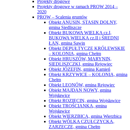
PROW – Scalenia gruntów
Obiekt ANUSIN, STASIN DOLNY,
gmina Siedliszcze
Obiekt BUKOWA WIELKA cz.I,
BUKOWA WIELKA cz.II i ŚREDNI
ŁAN, gmina Sawin
Obiekt DEPUŁTYCZE KRÓLEWSKIE
– KOLONIA, gmina Chełm
Obiekt HRUSZÓW, MARYNIN,
SIEDLISZCZKI, gmina Rejowiec
Obiekt JÓZEFIN, gmina Kamień
Obiekt KRZYWICE – KOLONIA, gmina
Chełm
Obiekt LEONÓW, gmina Rejowiec
Obiekt MAJDAN NOWY, gmina
Wojsławice
Obiekt ROZIĘCIN, gmina Wojsławice
Obiekt TROŚCIANKA, gmina
Wojsławice
Obiekt WIERZBICA, gmina Wierzbica
Obiekt WÓLKA CZUŁCZYCKA,
ZARZECZE, gmina Chełm
Operacja pn. „Scalanie gruntów obrębów
Białopole, Buśno, Kicin, Strzelce –
Kolonia i Zabudnowo, gmina Białopole,