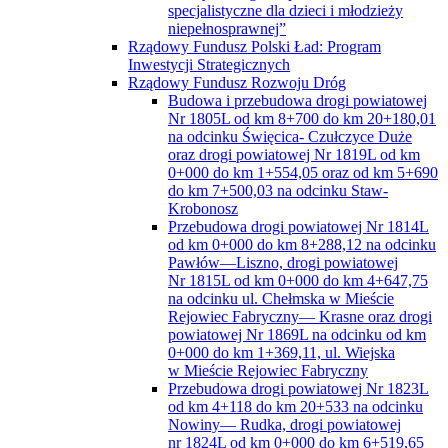
Inwestycji Strategicznych
Rządowy Fundusz Rozwoju Dróg
Budowa i przebudowa drogi powiatowej
Nr 1805L od km 8+700 do km 20+180,01
na odcinku Święcica- Czułczyce Duże
oraz drogi powiatowej Nr 1819L od km
0+000 do km 1+554,05 oraz od km 5+690
do km 7+500,03 na odcinku Staw-
Krobonosz
Przebudowa drogi powiatowej Nr 1814L
od km 0+000 do km 8+288,12 na odcinku
Pawłów—Liszno, drogi powiatowej
Nr 1815L od km 0+000 do km 4+647,75
na odcinku ul. Chełmska w Mieście
Rejowiec Fabryczny— Krasne oraz drogi
powiatowej Nr 1869L na odcinku od km
0+000 do km 1+369,11, ul. Wiejska
w Mieście Rejowiec Fabryczny
Przebudowa drogi powiatowej Nr 1823L
od km 4+118 do km 20+533 na odcinku
Nowiny— Rudka, drogi powiatowej
nr 1824L od km 0+000 do km 6+519,65
na odcinku Ruda-Kolonia —Rudka
oraz drogi powiatowej Nr 1828L od km
0+000 do km 5+548,08 na odcinku