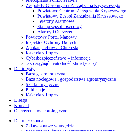
Powiatowy Zespół Zarządzania Kryzysowego
Telefony Alarmowe
Stan przejezdności dróg
Alarmy i Ostrzeżenia
Powiatowy Portal Mapowy
Inspektor Ochrony Danych
Aplikacja ePowiat Chełmski
Kalendarz Imprez
Cyberbezpieczeństwo – informacje
Jak osiągnąć neutralność klimatyczną?
Dla turysty
Baza gastronomiczna
Baza noclegowa i gospodarstwa agroturystyczne
Szlaki turystyczne
Publikacje
Kalendarz Imprez
E-sesja
Kontakt
Ostrzeżenia meteorologiczne
Dla mieszkańca
Załatw sprawę w urzędzie
Powiatowy Ośrodek Dokumentacji Geodezyjnej
i Kartograficznej – Katalog e-Usług
Portal Konsultacji Społecznych