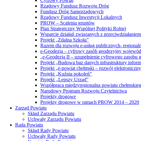
Cyfrowy Powiat
Rządowy Fundusz Rozwoju Dróg
Fundusz Dróg Samorządowych
Rządowy Fundusz Inwestycji Lokalnych
PROW – Scalenia gruntów
Plan Strategiczny Wspólnej Polityki Rolnej
Wsparcie działań związanych z przeciwdziałanie
Projekt „Zdalna Szkoła”
Razem dla rozwoju e-usług publicznych- regiona
e-Geodezja – cyfrowy zasób geodezyjny wojewód
„e-Geodezja II – uzupełnienie cyfrowego zasobu
Projekt „Budowa baz danych infrastruktury inform
Projekt „e-powiat chełmski – rozwój elektronicz
Projekt „Kuźnia pokoleń”
Projekt ,,Lepszy Urząd”
Współpraca międzyregionalna powiatu chełmskiego 
Narodowy Program Rozwoju Czytelnictwa
Projekty drogowe
Projekty drogowe w ramach PROW 2014 – 2020
Zarząd Powiatu
Skład Zarządu Powiatu
Uchwały Zarządu Powiatu
Rada Powiatu
Skład Rady Powiatu
Uchwały Rady Powiatu