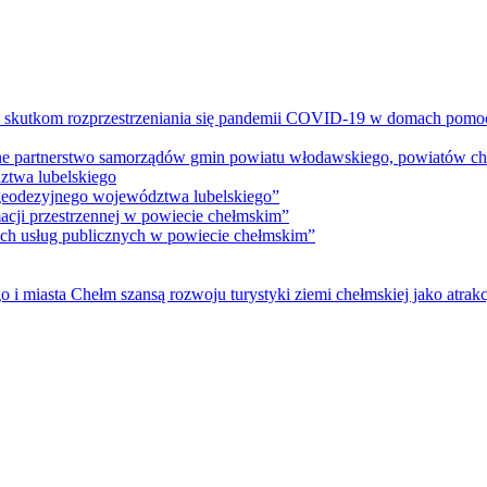
m skutkom rozprzestrzeniania się pandemii COVID-19 w domach pomoc
lne partnerstwo samorządów gmin powiatu włodawskiego, powiatów che
ztwa lubelskiego
 geodezyjnego województwa lubelskiego”
acji przestrzennej w powiecie chełmskim”
nych usług publicznych w powiecie chełmskim”
i miasta Chełm szansą rozwoju turystyki ziemi chełmskiej jako atrakc