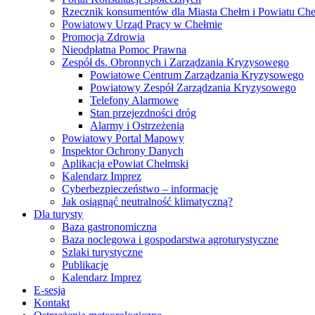
Rzecznik konsumentów dla Miasta Chełm i Powiatu Ch
Powiatowy Urząd Pracy w Chełmie
Promocja Zdrowia
Nieodpłatna Pomoc Prawna
Zespół ds. Obronnych i Zarządzania Kryzysowego
Powiatowe Centrum Zarządzania Kryzysowego
Powiatowy Zespół Zarządzania Kryzysowego
Telefony Alarmowe
Stan przejezdności dróg
Alarmy i Ostrzeżenia
Powiatowy Portal Mapowy
Inspektor Ochrony Danych
Aplikacja ePowiat Chełmski
Kalendarz Imprez
Cyberbezpieczeństwo – informacje
Jak osiągnąć neutralność klimatyczną?
Dla turysty
Baza gastronomiczna
Baza noclegowa i gospodarstwa agroturystyczne
Szlaki turystyczne
Publikacje
Kalendarz Imprez
E-sesja
Kontakt