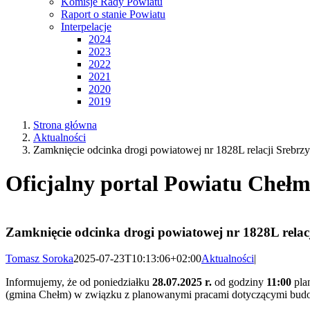
Komisje Rady Powiatu
Raport o stanie Powiatu
Interpelacje
2024
2023
2022
2021
2020
2019
Strona główna
Aktualności
Zamknięcie odcinka drogi powiatowej nr 1828L relacji Srebrz
Oficjalny portal Powiatu Chełm
Zamknięcie odcinka drogi powiatowej nr 1828L relac
Tomasz Soroka
2025-07-23T10:13:06+02:00
Aktualności
|
Informujemy, że od poniedziałku
28.07.2025 r.
od godziny
11:00
pla
(gmina Chełm) w związku z planowanymi pracami dotyczącymi bud