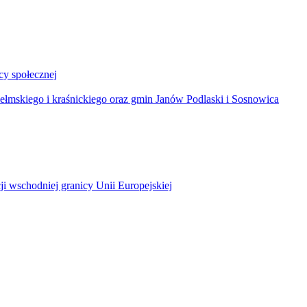
y społecznej
łmskiego i kraśnickiego oraz gmin Janów Podlaski i Sosnowica
ji wschodniej granicy Unii Europejskiej