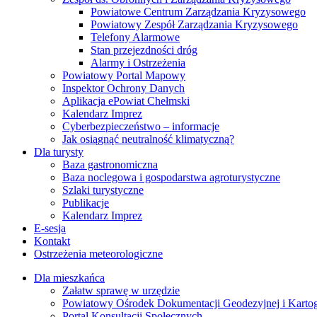
Powiatowe Centrum Zarządzania Kryzysowego
Powiatowy Zespół Zarządzania Kryzysowego
Telefony Alarmowe
Stan przejezdności dróg
Alarmy i Ostrzeżenia
Powiatowy Portal Mapowy
Inspektor Ochrony Danych
Aplikacja ePowiat Chełmski
Kalendarz Imprez
Cyberbezpieczeństwo – informacje
Jak osiągnąć neutralność klimatyczną?
Dla turysty
Baza gastronomiczna
Baza noclegowa i gospodarstwa agroturystyczne
Szlaki turystyczne
Publikacje
Kalendarz Imprez
E-sesja
Kontakt
Ostrzeżenia meteorologiczne
Dla mieszkańca
Załatw sprawę w urzędzie
Powiatowy Ośrodek Dokumentacji Geodezyjnej i Kartogr
Portal Konsultacji Społecznych