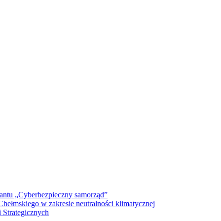
antu „Cyberbezpieczny samorząd”
ełmskiego w zakresie neutralności klimatycznej
 Strategicznych