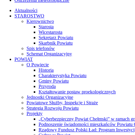
Ostrzeżenia meteorologiczne
Aktualności
STAROSTWO
Kierownictwo
Starosta
Wicestarosta
Sekretarz Powiatu
Skarbnik Powiatu
Spis telefonów
Schemat Organizacyjny
POWIAT
O Powiecie
Historia
Charakterystyka Powiatu
Gminy Powiatu
Przyroda
Kształtowanie postaw proekologicznych
Jednostki Organizacyjne
Powiatowe Służby, Inspekcje i Straże
Strategia Rozwoju Powiatu
Projekty
„Cyberbezpieczny Powiat Chełmski” w ramach gr
Podnoszenie świadomości mieszkańców Powiatu Ch
Rządowy Fundusz Polski Ład: Program Inwestycji