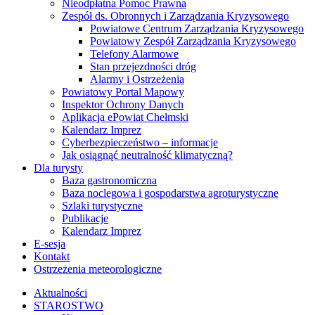
Nieodpłatna Pomoc Prawna
Zespół ds. Obronnych i Zarządzania Kryzysowego
Powiatowe Centrum Zarządzania Kryzysowego
Powiatowy Zespół Zarządzania Kryzysowego
Telefony Alarmowe
Stan przejezdności dróg
Alarmy i Ostrzeżenia
Powiatowy Portal Mapowy
Inspektor Ochrony Danych
Aplikacja ePowiat Chełmski
Kalendarz Imprez
Cyberbezpieczeństwo – informacje
Jak osiągnąć neutralność klimatyczną?
Dla turysty
Baza gastronomiczna
Baza noclegowa i gospodarstwa agroturystyczne
Szlaki turystyczne
Publikacje
Kalendarz Imprez
E-sesja
Kontakt
Ostrzeżenia meteorologiczne
Aktualności
STAROSTWO