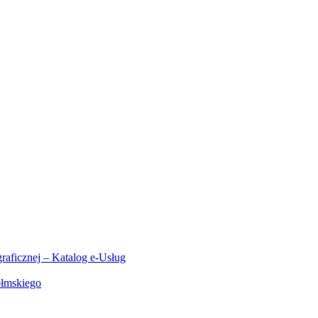
aficznej – Katalog e-Usług
ełmskiego