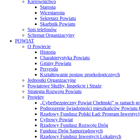
Kierownictwo
Starosta
Wicestarosta
Sekretarz Powiatu
Skarbnik Powiatu
Spis telefonów
Schemat Organizacyjny
POWIAT
O Powiecie
Historia
Charakterystyka Powiatu
Gminy Powiatu
Przyroda
Kształtowanie postaw proekologicznych
Jednostki Organizacyjne
Powiatowe Służby, Inspekcje i Straże
Strategia Rozwoju Powiatu
Projekty
„Cyberbezpieczny Powiat Chełmski” w ramach gr
Podnoszenie świadomości mieszkańców Powiatu Ch
Rządowy Fundusz Polski Ład: Program Inwestycji
Cyfrowy Powiat
Rządowy Fundusz Rozwoju Dróg
Fundusz Dróg Samorządowych
Rządowy Fundusz Inwestycji Lokalnych