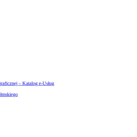
aficznej – Katalog e-Usług
ełmskiego