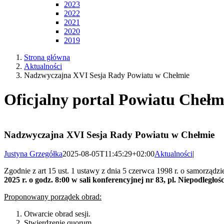
2023
2022
2021
2020
2019
Strona główna
Aktualności
Nadzwyczajna XVI Sesja Rady Powiatu w Chełmie
Oficjalny portal Powiatu Chełm
Nadzwyczajna XVI Sesja Rady Powiatu w Chełmie
Justyna Grzegółka
2025-08-05T11:45:29+02:00
Aktualności
|
Zgodnie z art 15 ust. 1 ustawy z dnia 5 czerwca 1998 r. o samorzą
2025 r. o godz. 8:00 w sali konferencyjnej nr 83, pl. Niepodległośc
Proponowany porządek obrad:
Otwarcie obrad sesji.
Stwierdzenie quorum.