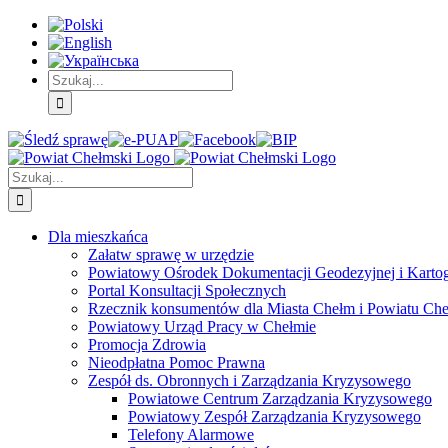
Skip
Skip
Skip
to:
to:
to:
Treść
Menu
Menu
główna
główne
dodatkowe
Szukaj
Śledź
E-
Facebook
BIP
Instagram
sprawę
PUAP
Szukaj
Dla mieszkańca
Załatw sprawę w urzędzie
Powiatowy Ośrodek Dokumentacji Geodezyjnej i Kartogr
Portal Konsultacji Społecznych
Rzecznik konsumentów dla Miasta Chełm i Powiatu Ch
Powiatowy Urząd Pracy w Chełmie
Promocja Zdrowia
Nieodpłatna Pomoc Prawna
Zespół ds. Obronnych i Zarządzania Kryzysowego
Powiatowe Centrum Zarządzania Kryzysowego
Powiatowy Zespół Zarządzania Kryzysowego
Telefony Alarmowe