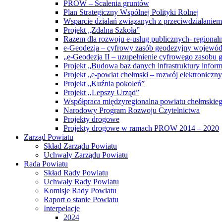
PROW – Scalenia gruntów
Plan Strategiczny Wspólnej Polityki Rolnej
Wsparcie działań związanych z przeciwdziałanie
Projekt „Zdalna Szkoła”
Razem dla rozwoju e-usług publicznych- regiona
e-Geodezja – cyfrowy zasób geodezyjny wojewód
„e-Geodezja II – uzupełnienie cyfrowego zasobu
Projekt „Budowa baz danych infrastruktury inform
Projekt „e-powiat chełmski – rozwój elektronicz
Projekt „Kuźnia pokoleń”
Projekt ,,Lepszy Urząd”
Współpraca międzyregionalna powiatu chełmskiego 
Narodowy Program Rozwoju Czytelnictwa
Projekty drogowe
Projekty drogowe w ramach PROW 2014 – 2020
Zarząd Powiatu
Skład Zarządu Powiatu
Uchwały Zarządu Powiatu
Rada Powiatu
Skład Rady Powiatu
Uchwały Rady Powiatu
Komisje Rady Powiatu
Raport o stanie Powiatu
Interpelacje
2024