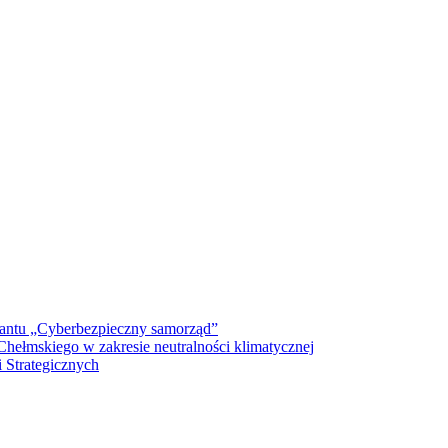
antu „Cyberbezpieczny samorząd”
ełmskiego w zakresie neutralności klimatycznej
 Strategicznych