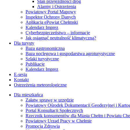
Stan przejezdności dróg
Alarmy i Ostrzeżenia
Powiatowy Portal Mapowy
Inspektor Ochrony Danych
Aplikacja ePowiat Chełmski
Kalendarz Imprez
Cyberbezpieczeństwo – informacje
Jak osiągnąć neutralność klimatyczną?
Dla turysty
Baza gastronomiczna
Baza noclegowa i gospodarstwa agroturystyczne
Szlaki turystyczne
Publikacje
Kalendarz Imprez
E-sesja
Kontakt
Ostrzeżenia meteorologiczne
Dla mieszkańca
Załatw sprawę w urzędzie
Powiatowy Ośrodek Dokumentacji Geodezyjnej i Kartogr
Portal Konsultacji Społecznych
Rzecznik konsumentów dla Miasta Chełm i Powiatu Ch
Powiatowy Urząd Pracy w Chełmie
Promocja Zdrowia