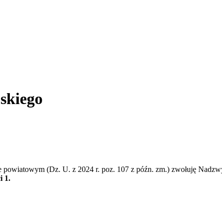
skiego
dzie powiatowym (Dz. U. z 2024 r. poz. 107 z późn. zm.) zwołuję Na
i 1.