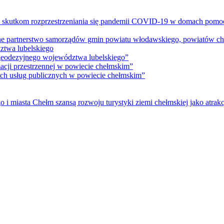
m skutkom rozprzestrzeniania się pandemii COVID-19 w domach pomoc
lne partnerstwo samorządów gmin powiatu włodawskiego, powiatów che
ztwa lubelskiego
 geodezyjnego województwa lubelskiego”
acji przestrzennej w powiecie chełmskim”
nych usług publicznych w powiecie chełmskim”
i miasta Chełm szansą rozwoju turystyki ziemi chełmskiej jako atrakc