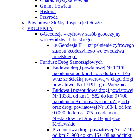
Gminy Powiatu
Historia
Przyroda
Powiatowe Służby, Inspekcje i Straże
PROJEKTY
e-Geodezja – cyfrowy zasób geodezyjny
województwa lubelskiego
„e-Geodezja II – uzupełnienie cyfrowego
zasobu geodezyjnego województwa
lubelskiego”
Fundusz Dróg Samorządowych
Budowa drogi powiatowej Nr 1719L
na odcinku od km 3+535 do km 7+146
wraz ze ścieżką rowerową w ciągu drogi
powiatowej Nr 1719L, gm. Wierzbica
Budowa i przebudowa drogi powiatowej
Nr 1833L od km 1+582 do km 9+708
na odcinku Adamów Kolonia-Zagroda
oraz drogi powiatowej Nr 1834L od km
0+000 do km 8+375 na odcinku
Niedziałowice Drugie-Depułtycze
Królewskie
Przebudowa drogi powiatowej Nr 1719L
od km 7+908 do km 16+108 na odcinku
Busówno Kolonia—Wólka Tarnowska