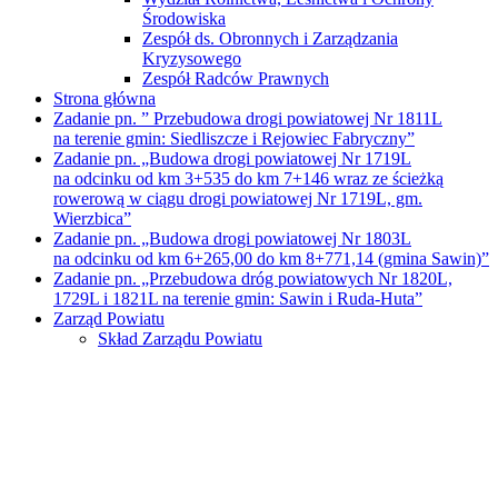
Środowiska
Zespół ds. Obronnych i Zarządzania
Kryzysowego
Zespół Radców Prawnych
Strona główna
Zadanie pn. ” Przebudowa drogi powiatowej Nr 1811L
na terenie gmin: Siedliszcze i Rejowiec Fabryczny”
Zadanie pn. „Budowa drogi powiatowej Nr 1719L
na odcinku od km 3+535 do km 7+146 wraz ze ścieżką
rowerową w ciągu drogi powiatowej Nr 1719L, gm.
Wierzbica”
Zadanie pn. „Budowa drogi powiatowej Nr 1803L
na odcinku od km 6+265,00 do km 8+771,14 (gmina Sawin)”
Zadanie pn. „Przebudowa dróg powiatowych Nr 1820L,
1729L i 1821L na terenie gmin: Sawin i Ruda-Huta”
Zarząd Powiatu
Skład Zarządu Powiatu