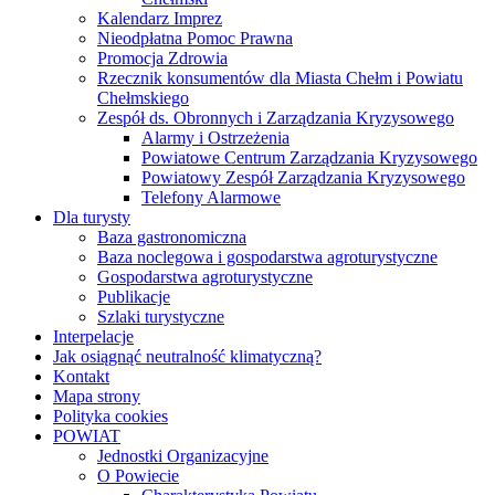
Kalendarz Imprez
Nieodpłatna Pomoc Prawna
Promocja Zdrowia
Rzecznik konsumentów dla Miasta Chełm i Powiatu
Chełmskiego
Zespół ds. Obronnych i Zarządzania Kryzysowego
Alarmy i Ostrzeżenia
Powiatowe Centrum Zarządzania Kryzysowego
Powiatowy Zespół Zarządzania Kryzysowego
Telefony Alarmowe
Dla turysty
Baza gastronomiczna
Baza noclegowa i gospodarstwa agroturystyczne
Gospodarstwa agroturystyczne
Publikacje
Szlaki turystyczne
Interpelacje
Jak osiągnąć neutralność klimatyczną?
Kontakt
Mapa strony
Polityka cookies
POWIAT
Jednostki Organizacyjne
O Powiecie
Charakterystyka Powiatu