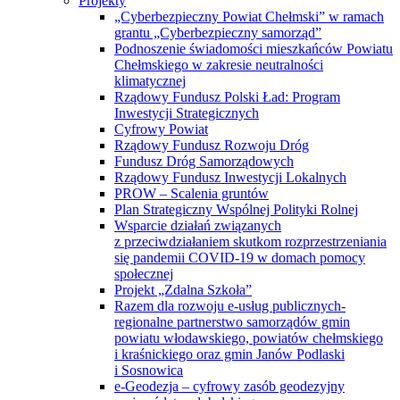
„Cyberbezpieczny Powiat Chełmski” w ramach
grantu „Cyberbezpieczny samorząd”
Podnoszenie świadomości mieszkańców Powiatu
Chełmskiego w zakresie neutralności
klimatycznej
Rządowy Fundusz Polski Ład: Program
Inwestycji Strategicznych
Cyfrowy Powiat
Rządowy Fundusz Rozwoju Dróg
Fundusz Dróg Samorządowych
Rządowy Fundusz Inwestycji Lokalnych
PROW – Scalenia gruntów
Plan Strategiczny Wspólnej Polityki Rolnej
Wsparcie działań związanych
z przeciwdziałaniem skutkom rozprzestrzeniania
się pandemii COVID-19 w domach pomocy
społecznej
Projekt „Zdalna Szkoła”
Razem dla rozwoju e-usług publicznych-
regionalne partnerstwo samorządów gmin
powiatu włodawskiego, powiatów chełmskiego
i kraśnickiego oraz gmin Janów Podlaski
i Sosnowica
e-Geodezja – cyfrowy zasób geodezyjny
województwa lubelskiego