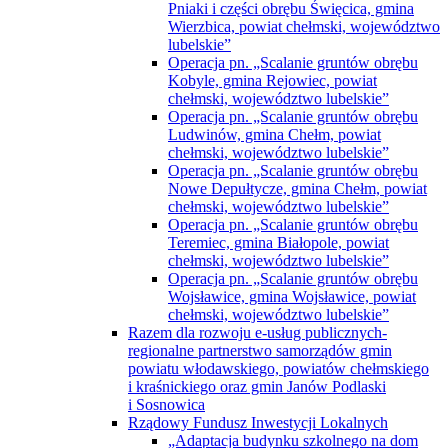
Wierzbica, powiat chełmski, województwo
lubelskie”
Operacja pn. „Scalanie gruntów obrębu
Kobyle, gmina Rejowiec, powiat
chełmski, województwo lubelskie”
Operacja pn. „Scalanie gruntów obrębu
Ludwinów, gmina Chełm, powiat
chełmski, województwo lubelskie”
Operacja pn. „Scalanie gruntów obrębu
Nowe Depułtycze, gmina Chełm, powiat
chełmski, województwo lubelskie”
Operacja pn. „Scalanie gruntów obrębu
Teremiec, gmina Białopole, powiat
chełmski, województwo lubelskie”
Operacja pn. „Scalanie gruntów obrębu
Wojsławice, gmina Wojsławice, powiat
chełmski, województwo lubelskie”
Razem dla rozwoju e-usług publicznych-
regionalne partnerstwo samorządów gmin
powiatu włodawskiego, powiatów chełmskiego
i kraśnickiego oraz gmin Janów Podlaski
i Sosnowica
Rządowy Fundusz Inwestycji Lokalnych
„Adaptacja budynku szkolnego na dom
pomocy społecznej”