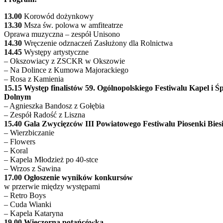
13.00
Korowód dożynkowy
13.
3
0
Msza św. polowa w amfiteatrze
Oprawa muzyczna – zespół Unisono
14.
3
0
Wręczenie odznaczeń Zasłużony dla Rolnictwa
14.45
Występy artystyczne
– Okszowiacy
z ZSCKR w Okszowie
– Na Dolince
z Kumowa Majorackiego
– R
osa z Kamienia
15.15
Występ finalistów 59. Ogólnopolskiego Festiwalu Kapel 
Dolnym
– Agnieszk
a
Bandosz
z Gołębia
– Z
esp
ó
ł Radość z Liszna
15.
40
G
ala Zwycięzców III Powiatowego Festiwalu Piosenki Bies
– Wierzbiczanie
– Flowers
– Koral
– Kapela
Młodzież po 40-stce
– Wrzos
z Sawina
1
7
.
0
0
Ogłoszenie wyników
konkurs
ów
w
przerwie między występami
– Retro Boys
– Cuda Wianki
– Kapela Kataryna
19.00
W
ieczorna potańcówka