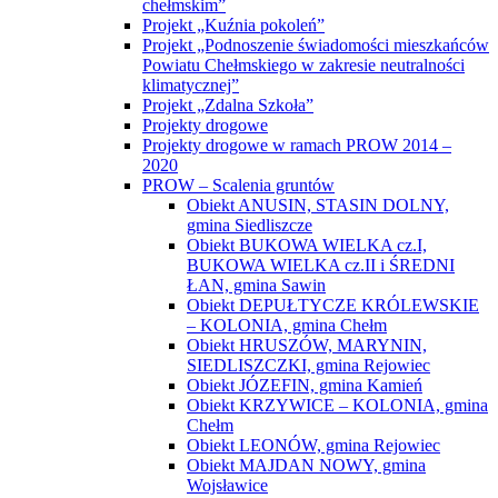
Projekt „Kuźnia pokoleń”
Projekt „Podnoszenie świadomości mieszkańców
Powiatu Chełmskiego w zakresie neutralności
klimatycznej”
Projekt „Zdalna Szkoła”
Projekty drogowe
Projekty drogowe w ramach PROW 2014 –
2020
PROW – Scalenia gruntów
Obiekt ANUSIN, STASIN DOLNY,
gmina Siedliszcze
Obiekt BUKOWA WIELKA cz.I,
BUKOWA WIELKA cz.II i ŚREDNI
ŁAN, gmina Sawin
Obiekt DEPUŁTYCZE KRÓLEWSKIE
– KOLONIA, gmina Chełm
Obiekt HRUSZÓW, MARYNIN,
SIEDLISZCZKI, gmina Rejowiec
Obiekt JÓZEFIN, gmina Kamień
Obiekt KRZYWICE – KOLONIA, gmina
Chełm
Obiekt LEONÓW, gmina Rejowiec
Obiekt MAJDAN NOWY, gmina
Wojsławice
Obiekt ROZIĘCIN, gmina Wojsławice