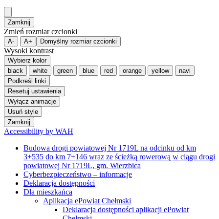
Zamknij
Zmień rozmiar czcionki
A-
A+
Domyślny rozmiar czcionki
Wysoki kontrast
Wybierz kolor
black
white
green
blue
red
orange
yellow
navi
Podkreśl linki
Resetuj ustawienia
Wyłącz animacje
Usuń style
Zamknij
Accessibility by WAH
Budowa drogi powiatowej Nr 1719L na odcinku od km
3+535 do km 7+146 wraz ze ścieżką rowerową w ciągu drogi
powiatowej Nr 1719L, gm. Wierzbica
Cyberbezpieczeństwo – informacje
Deklaracja dostępności
Dla mieszkańca
Aplikacja ePowiat Chełmski
Deklaracja dostępności aplikacji ePowiat
Chełmski