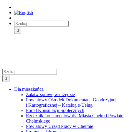
Skip
Skip
Skip
to:
to:
to:
Treść
Menu
Menu
główna
główne
dodatkowe
Szukaj
Śledź
E-
Facebook
BIP
Instagram
sprawę
PUAP
Szukaj
Dla mieszkańca
Załatw sprawę w urzędzie
Powiatowy Ośrodek Dokumentacji Geodezyjnej
i Kartograficznej – Katalog e-Usług
Portal Konsultacji Społecznych
Rzecznik konsumentów dla Miasta Chełm i Powiatu
Chełmskiego
Powiatowy Urząd Pracy w Chełmie
Promocja Zdrowia