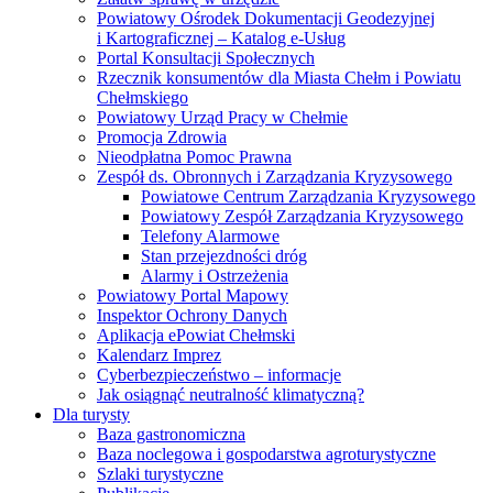
Powiatowy Ośrodek Dokumentacji Geodezyjnej
i Kartograficznej – Katalog e-Usług
Portal Konsultacji Społecznych
Rzecznik konsumentów dla Miasta Chełm i Powiatu
Chełmskiego
Powiatowy Urząd Pracy w Chełmie
Promocja Zdrowia
Nieodpłatna Pomoc Prawna
Zespół ds. Obronnych i Zarządzania Kryzysowego
Powiatowe Centrum Zarządzania Kryzysowego
Powiatowy Zespół Zarządzania Kryzysowego
Telefony Alarmowe
Stan przejezdności dróg
Alarmy i Ostrzeżenia
Powiatowy Portal Mapowy
Inspektor Ochrony Danych
Aplikacja ePowiat Chełmski
Kalendarz Imprez
Cyberbezpieczeństwo – informacje
Jak osiągnąć neutralność klimatyczną?
Dla turysty
Baza gastronomiczna
Baza noclegowa i gospodarstwa agroturystyczne
Szlaki turystyczne
Publikacje