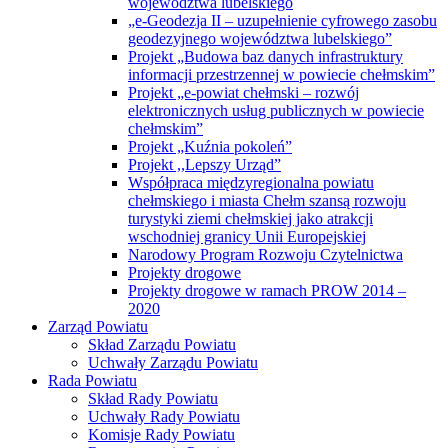
„e-Geodezja II – uzupełnienie cyfrowego zasobu
geodezyjnego województwa lubelskiego”
Projekt „Budowa baz danych infrastruktury
informacji przestrzennej w powiecie chełmskim”
Projekt „e-powiat chełmski – rozwój
elektronicznych usług publicznych w powiecie
chełmskim”
Projekt „Kuźnia pokoleń”
Projekt ,,Lepszy Urząd”
Współpraca międzyregionalna powiatu
chełmskiego i miasta Chełm szansą rozwoju
turystyki ziemi chełmskiej jako atrakcji
wschodniej granicy Unii Europejskiej
Narodowy Program Rozwoju Czytelnictwa
Projekty drogowe
Projekty drogowe w ramach PROW 2014 –
2020
Zarząd Powiatu
Skład Zarządu Powiatu
Uchwały Zarządu Powiatu
Rada Powiatu
Skład Rady Powiatu
Uchwały Rady Powiatu
Komisje Rady Powiatu
Raport o stanie Powiatu