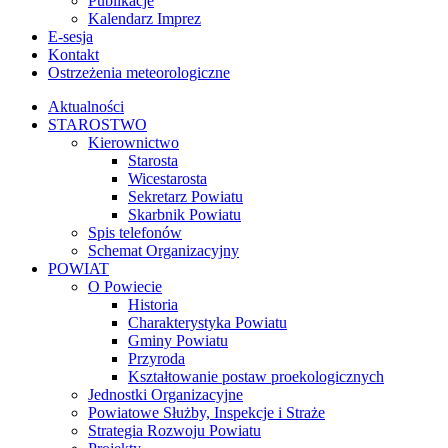
Kalendarz Imprez
E-sesja
Kontakt
Ostrzeżenia meteorologiczne
Aktualności
STAROSTWO
Kierownictwo
Starosta
Wicestarosta
Sekretarz Powiatu
Skarbnik Powiatu
Spis telefonów
Schemat Organizacyjny
POWIAT
O Powiecie
Historia
Charakterystyka Powiatu
Gminy Powiatu
Przyroda
Kształtowanie postaw proekologicznych
Jednostki Organizacyjne
Powiatowe Służby, Inspekcje i Straże
Strategia Rozwoju Powiatu
Projekty