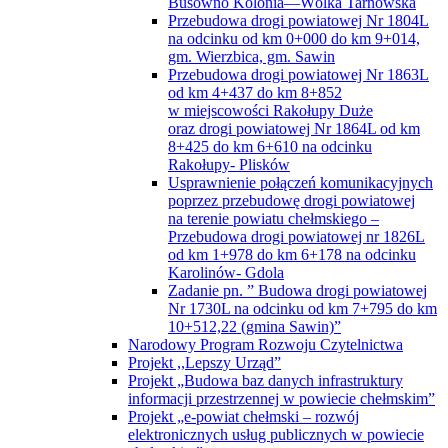
Przebudowa drogi powiatowej Nr 1804L
na odcinku od km 0+000 do km 9+014,
gm. Wierzbica, gm. Sawin
Przebudowa drogi powiatowej Nr 1863L
od km 4+437 do km 8+852
w miejscowości Rakołupy Duże
oraz drogi powiatowej Nr 1864L od km
8+425 do km 6+610 na odcinku
Rakołupy- Plisków
Usprawnienie połączeń komunikacyjnych
poprzez przebudowę drogi powiatowej
na terenie powiatu chełmskiego –
Przebudowa drogi powiatowej nr 1826L
od km 1+978 do km 6+178 na odcinku
Karolinów- Gdola
Zadanie pn. ” Budowa drogi powiatowej
Nr 1730L na odcinku od km 7+795 do km
10+512,22 (gmina Sawin)”
Narodowy Program Rozwoju Czytelnictwa
Projekt ,,Lepszy Urząd”
Projekt „Budowa baz danych infrastruktury
informacji przestrzennej w powiecie chełmskim”
Projekt „e-powiat chełmski – rozwój
elektronicznych usług publicznych w powiecie
chełmskim”