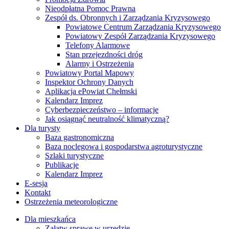
Nieodpłatna Pomoc Prawna
Zespół ds. Obronnych i Zarządzania Kryzysowego
Powiatowe Centrum Zarządzania Kryzysowego
Powiatowy Zespół Zarządzania Kryzysowego
Telefony Alarmowe
Stan przejezdności dróg
Alarmy i Ostrzeżenia
Powiatowy Portal Mapowy
Inspektor Ochrony Danych
Aplikacja ePowiat Chełmski
Kalendarz Imprez
Cyberbezpieczeństwo – informacje
Jak osiągnąć neutralność klimatyczną?
Dla turysty
Baza gastronomiczna
Baza noclegowa i gospodarstwa agroturystyczne
Szlaki turystyczne
Publikacje
Kalendarz Imprez
E-sesja
Kontakt
Ostrzeżenia meteorologiczne
Dla mieszkańca
Załatw sprawę w urzędzie