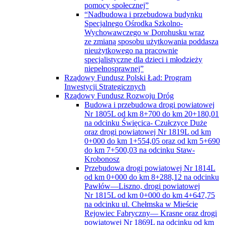
“Nadbudowa i przebudowa budynku
Specjalnego Ośrodka Szkolno-
Wychowawczego w Dorohusku wraz
ze zmianą sposobu użytkowania poddasza
nieużytkowego na pracownie
specjalistyczne dla dzieci i młodzieży
niepełnosprawnej”
Rządowy Fundusz Polski Ład: Program
Inwestycji Strategicznych
Rządowy Fundusz Rozwoju Dróg
Budowa i przebudowa drogi powiatowej
Nr 1805L od km 8+700 do km 20+180,01
na odcinku Święcica- Czułczyce Duże
oraz drogi powiatowej Nr 1819L od km
0+000 do km 1+554,05 oraz od km 5+690
do km 7+500,03 na odcinku Staw-
Krobonosz
Przebudowa drogi powiatowej Nr 1814L
od km 0+000 do km 8+288,12 na odcinku
Pawłów—Liszno, drogi powiatowej
Nr 1815L od km 0+000 do km 4+647,75
na odcinku ul. Chełmska w Mieście
Rejowiec Fabryczny— Krasne oraz drogi
powiatowej Nr 1869L na odcinku od km
0+000 do km 1+369,11, ul. Wiejska