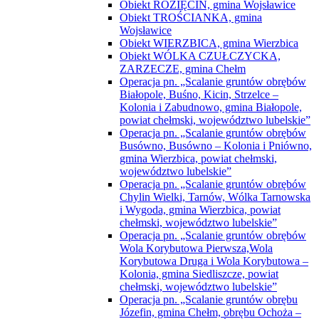
Obiekt TROŚCIANKA, gmina
Wojsławice
Obiekt WIERZBICA, gmina Wierzbica
Obiekt WÓLKA CZUŁCZYCKA,
ZARZECZE, gmina Chełm
Operacja pn. „Scalanie gruntów obrębów
Białopole, Buśno, Kicin, Strzelce –
Kolonia i Zabudnowo, gmina Białopole,
powiat chełmski, województwo lubelskie”
Operacja pn. „Scalanie gruntów obrębów
Busówno, Busówno – Kolonia i Pniówno,
gmina Wierzbica, powiat chełmski,
województwo lubelskie”
Operacja pn. „Scalanie gruntów obrębów
Chylin Wielki, Tarnów, Wólka Tarnowska
i Wygoda, gmina Wierzbica, powiat
chełmski, województwo lubelskie”
Operacja pn. „Scalanie gruntów obrębów
Wola Korybutowa Pierwsza,Wola
Korybutowa Druga i Wola Korybutowa –
Kolonia, gmina Siedliszcze, powiat
chełmski, województwo lubelskie”
Operacja pn. „Scalanie gruntów obrębu
Józefin, gmina Chełm, obrębu Ochoża –
Pniaki i części obrębu Święcica, gmina