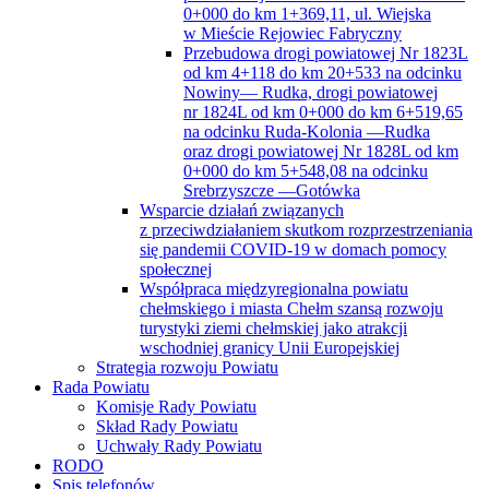
w Mieście Rejowiec Fabryczny
Przebudowa drogi powiatowej Nr 1823L
od km 4+118 do km 20+533 na odcinku
Nowiny— Rudka, drogi powiatowej
nr 1824L od km 0+000 do km 6+519,65
na odcinku Ruda-Kolonia —Rudka
oraz drogi powiatowej Nr 1828L od km
0+000 do km 5+548,08 na odcinku
Srebrzyszcze —Gotówka
Wsparcie działań związanych
z przeciwdziałaniem skutkom rozprzestrzeniania
się pandemii COVID-19 w domach pomocy
społecznej
Współpraca międzyregionalna powiatu
chełmskiego i miasta Chełm szansą rozwoju
turystyki ziemi chełmskiej jako atrakcji
wschodniej granicy Unii Europejskiej
Strategia rozwoju Powiatu
Rada Powiatu
Komisje Rady Powiatu
Skład Rady Powiatu
Uchwały Rady Powiatu
RODO
Spis telefonów
Stan przejezdności dróg