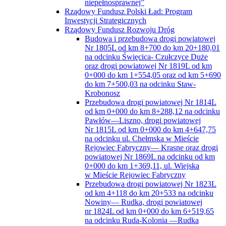
niepełnosprawnej”
Rządowy Fundusz Polski Ład: Program
Inwestycji Strategicznych
Rządowy Fundusz Rozwoju Dróg
Budowa i przebudowa drogi powiatowej
Nr 1805L od km 8+700 do km 20+180,01
na odcinku Święcica- Czułczyce Duże
oraz drogi powiatowej Nr 1819L od km
0+000 do km 1+554,05 oraz od km 5+690
do km 7+500,03 na odcinku Staw-
Krobonosz
Przebudowa drogi powiatowej Nr 1814L
od km 0+000 do km 8+288,12 na odcinku
Pawłów—Liszno, drogi powiatowej
Nr 1815L od km 0+000 do km 4+647,75
na odcinku ul. Chełmska w Mieście
Rejowiec Fabryczny— Krasne oraz drogi
powiatowej Nr 1869L na odcinku od km
0+000 do km 1+369,11, ul. Wiejska
w Mieście Rejowiec Fabryczny
Przebudowa drogi powiatowej Nr 1823L
od km 4+118 do km 20+533 na odcinku
Nowiny— Rudka, drogi powiatowej
nr 1824L od km 0+000 do km 6+519,65
na odcinku Ruda-Kolonia —Rudka