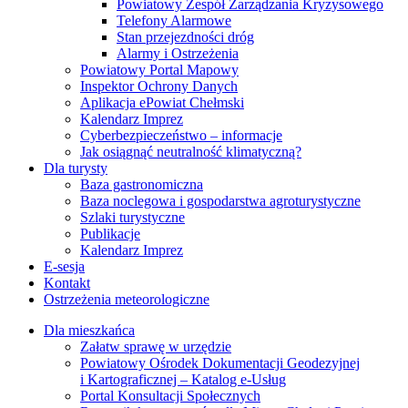
Powiatowy Zespół Zarządzania Kryzysowego
Telefony Alarmowe
Stan przejezdności dróg
Alarmy i Ostrzeżenia
Powiatowy Portal Mapowy
Inspektor Ochrony Danych
Aplikacja ePowiat Chełmski
Kalendarz Imprez
Cyberbezpieczeństwo – informacje
Jak osiągnąć neutralność klimatyczną?
Dla turysty
Baza gastronomiczna
Baza noclegowa i gospodarstwa agroturystyczne
Szlaki turystyczne
Publikacje
Kalendarz Imprez
E-sesja
Kontakt
Ostrzeżenia meteorologiczne
Dla mieszkańca
Załatw sprawę w urzędzie
Powiatowy Ośrodek Dokumentacji Geodezyjnej
i Kartograficznej – Katalog e-Usług
Portal Konsultacji Społecznych