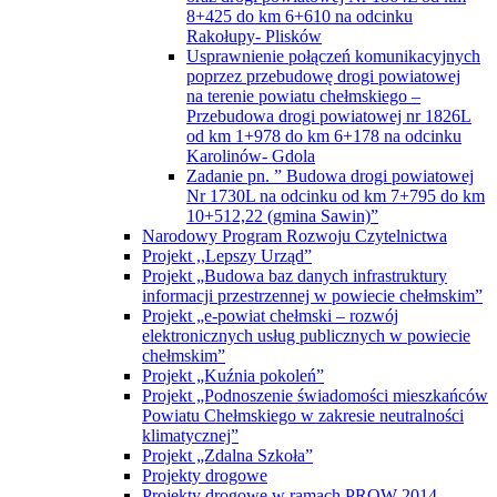
8+425 do km 6+610 na odcinku
Rakołupy- Plisków
Usprawnienie połączeń komunikacyjnych
poprzez przebudowę drogi powiatowej
na terenie powiatu chełmskiego –
Przebudowa drogi powiatowej nr 1826L
od km 1+978 do km 6+178 na odcinku
Karolinów- Gdola
Zadanie pn. ” Budowa drogi powiatowej
Nr 1730L na odcinku od km 7+795 do km
10+512,22 (gmina Sawin)”
Narodowy Program Rozwoju Czytelnictwa
Projekt ,,Lepszy Urząd”
Projekt „Budowa baz danych infrastruktury
informacji przestrzennej w powiecie chełmskim”
Projekt „e-powiat chełmski – rozwój
elektronicznych usług publicznych w powiecie
chełmskim”
Projekt „Kuźnia pokoleń”
Projekt „Podnoszenie świadomości mieszkańców
Powiatu Chełmskiego w zakresie neutralności
klimatycznej”
Projekt „Zdalna Szkoła”
Projekty drogowe
Projekty drogowe w ramach PROW 2014 –