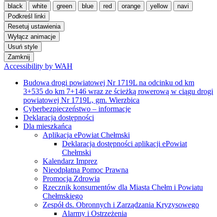
black
white
green
blue
red
orange
yellow
navi
Podkreśl linki
Resetuj ustawienia
Wyłącz animacje
Usuń style
Zamknij
Accessibility by WAH
Budowa drogi powiatowej Nr 1719L na odcinku od km
3+535 do km 7+146 wraz ze ścieżką rowerową w ciągu drogi
powiatowej Nr 1719L, gm. Wierzbica
Cyberbezpieczeństwo – informacje
Deklaracja dostępności
Dla mieszkańca
Aplikacja ePowiat Chełmski
Deklaracja dostępności aplikacji ePowiat
Chełmski
Kalendarz Imprez
Nieodpłatna Pomoc Prawna
Promocja Zdrowia
Rzecznik konsumentów dla Miasta Chełm i Powiatu
Chełmskiego
Zespół ds. Obronnych i Zarządzania Kryzysowego
Alarmy i Ostrzeżenia