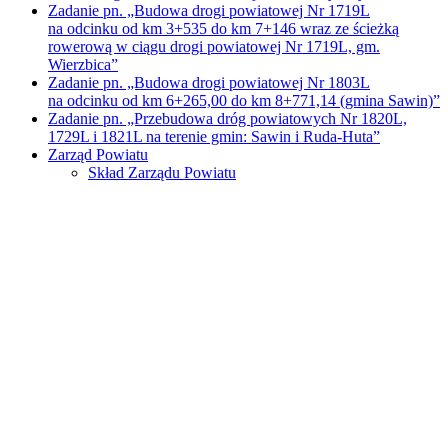
Zadanie pn. „Budowa drogi powiatowej Nr 1719L
na odcinku od km 3+535 do km 7+146 wraz ze ścieżką
rowerową w ciągu drogi powiatowej Nr 1719L, gm.
Wierzbica”
Zadanie pn. „Budowa drogi powiatowej Nr 1803L
na odcinku od km 6+265,00 do km 8+771,14 (gmina Sawin)”
Zadanie pn. „Przebudowa dróg powiatowych Nr 1820L,
1729L i 1821L na terenie gmin: Sawin i Ruda-Huta”
Zarząd Powiatu
Skład Zarządu Powiatu