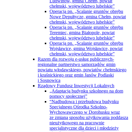
Ludwinów, gmina Chełm, powiat
chełmski, województwo lubelskie”
Operacja pn. „Scalanie gruntów obrębu
Nowe Depułtycze, gmina Chełm, powiat
chełmski, województwo lubelskie”
Operacja pn. „Scalanie gruntów obrębu
Teremiec, gmina Białopole, powiat
chełmski, województwo lubelskie”
Operacja pn. „Scalanie gruntów obrębu
Wojsławice, gmina Wojsławice, powiat
chełmski, województwo lubelskie”
Razem dla rozwoju e-usług publicznych-
regionalne partnerstwo samorządów gmin
powiatu włodawskiego, powiatów chełmskiego
i kraśnickiego oraz gmin Janów Podlaski
i Sosnowica
Rządowy Fundusz Inwestycji Lokalnych
„Adaptacja budynku szkolnego na dom
pomocy społecznej”
“Nadbudowa i przebudowa budynku
Specjalnego Ośrodka Szkolno-
Wychowawczego w Dorohusku wraz
ze zmianą sposobu użytkowania poddasza
nieużytkowego na pracownie
specjalistyczne dla dzieci i młodzieży