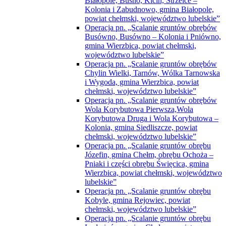
Białopole, Buśno, Kicin, Strzelce –
Kolonia i Zabudnowo, gmina Białopole,
powiat chełmski, województwo lubelskie”
Operacja pn. „Scalanie gruntów obrębów
Busówno, Busówno – Kolonia i Pniówno,
gmina Wierzbica, powiat chełmski,
województwo lubelskie”
Operacja pn. „Scalanie gruntów obrębów
Chylin Wielki, Tarnów, Wólka Tarnowska
i Wygoda, gmina Wierzbica, powiat
chełmski, województwo lubelskie”
Operacja pn. „Scalanie gruntów obrębów
Wola Korybutowa Pierwsza,Wola
Korybutowa Druga i Wola Korybutowa –
Kolonia, gmina Siedliszcze, powiat
chełmski, województwo lubelskie”
Operacja pn. „Scalanie gruntów obrębu
Józefin, gmina Chełm, obrębu Ochoża –
Pniaki i części obrębu Święcica, gmina
Wierzbica, powiat chełmski, województwo
lubelskie”
Operacja pn. „Scalanie gruntów obrębu
Kobyle, gmina Rejowiec, powiat
chełmski, województwo lubelskie”
Operacja pn. „Scalanie gruntów obrębu