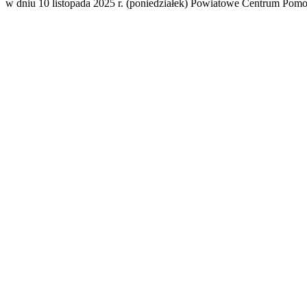
w dniu 10 listopada 2025 r. (poniedziałek) Powiatowe Centrum Pom