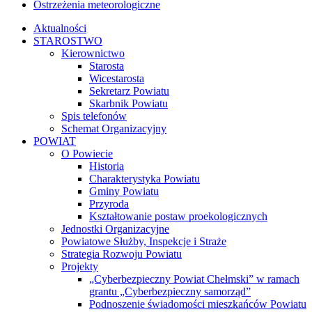
Ostrzeżenia meteorologiczne
Aktualności
STAROSTWO
Kierownictwo
Starosta
Wicestarosta
Sekretarz Powiatu
Skarbnik Powiatu
Spis telefonów
Schemat Organizacyjny
POWIAT
O Powiecie
Historia
Charakterystyka Powiatu
Gminy Powiatu
Przyroda
Kształtowanie postaw proekologicznych
Jednostki Organizacyjne
Powiatowe Służby, Inspekcje i Straże
Strategia Rozwoju Powiatu
Projekty
„Cyberbezpieczny Powiat Chełmski” w ramach
grantu „Cyberbezpieczny samorząd”
Podnoszenie świadomości mieszkańców Powiatu