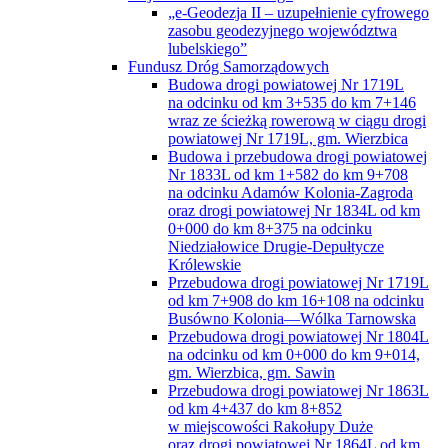
„e-Geodezja II – uzupełnienie cyfrowego
zasobu geodezyjnego województwa
lubelskiego”
Fundusz Dróg Samorządowych
Budowa drogi powiatowej Nr 1719L
na odcinku od km 3+535 do km 7+146
wraz ze ścieżką rowerową w ciągu drogi
powiatowej Nr 1719L, gm. Wierzbica
Budowa i przebudowa drogi powiatowej
Nr 1833L od km 1+582 do km 9+708
na odcinku Adamów Kolonia-Zagroda
oraz drogi powiatowej Nr 1834L od km
0+000 do km 8+375 na odcinku
Niedziałowice Drugie-Depułtycze
Królewskie
Przebudowa drogi powiatowej Nr 1719L
od km 7+908 do km 16+108 na odcinku
Busówno Kolonia—Wólka Tarnowska
Przebudowa drogi powiatowej Nr 1804L
na odcinku od km 0+000 do km 9+014,
gm. Wierzbica, gm. Sawin
Przebudowa drogi powiatowej Nr 1863L
od km 4+437 do km 8+852
w miejscowości Rakołupy Duże
oraz drogi powiatowej Nr 1864L od km