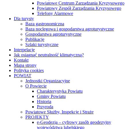
Powiatowe Centrum Zarządzania Kryzysowego
Powiatowy Zespół Zarządzania Kryzysowego
Telefony Alarmowe
Dla turysty
Baza gastronomiczna
Baza noclegowa i gospodarstwa agroturystyczne
Gospodarstwa agroturystyczne
Publikacje
Szlaki turystyczne
Interpelacje
Jak osiągnąć neutralność klimatyczną?
Kontakt
Mapa strony
Polityka cookies
POWIAT
Jednostki Organizacyjne
O Powiecie
Charakterystyka Powiatu
Gminy Powiatu
Historia
Przyroda
Powiatowe Służby, Inspekcje i Straże
PROJEKTY
e-Geodezja – cyfrowy zasób geodezyjny
województwa lubelskiego