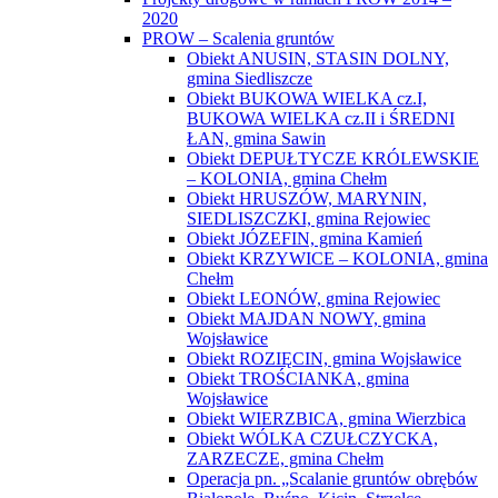
2020
PROW – Scalenia gruntów
Obiekt ANUSIN, STASIN DOLNY,
gmina Siedliszcze
Obiekt BUKOWA WIELKA cz.I,
BUKOWA WIELKA cz.II i ŚREDNI
ŁAN, gmina Sawin
Obiekt DEPUŁTYCZE KRÓLEWSKIE
– KOLONIA, gmina Chełm
Obiekt HRUSZÓW, MARYNIN,
SIEDLISZCZKI, gmina Rejowiec
Obiekt JÓZEFIN, gmina Kamień
Obiekt KRZYWICE – KOLONIA, gmina
Chełm
Obiekt LEONÓW, gmina Rejowiec
Obiekt MAJDAN NOWY, gmina
Wojsławice
Obiekt ROZIĘCIN, gmina Wojsławice
Obiekt TROŚCIANKA, gmina
Wojsławice
Obiekt WIERZBICA, gmina Wierzbica
Obiekt WÓLKA CZUŁCZYCKA,
ZARZECZE, gmina Chełm
Operacja pn. „Scalanie gruntów obrębów