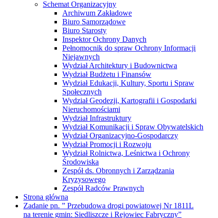
Schemat Organizacyjny
Archiwum Zakładowe
Biuro Samorządowe
Biuro Starosty
Inspektor Ochrony Danych
Pełnomocnik do spraw Ochrony Informacji
Niejawnych
Wydział Architektury i Budownictwa
Wydział Budżetu i Finansów
Wydział Edukacji, Kultury, Sportu i Spraw
Społecznych
Wydział Geodezji, Kartografii i Gospodarki
Nieruchomościami
Wydział Infrastruktury
Wydział Komunikacji i Spraw Obywatelskich
Wydział Organizacyjno-Gospodarczy
Wydział Promocji i Rozwoju
Wydział Rolnictwa, Leśnictwa i Ochrony
Środowiska
Zespół ds. Obronnych i Zarządzania
Kryzysowego
Zespół Radców Prawnych
Strona główna
Zadanie pn. ” Przebudowa drogi powiatowej Nr 1811L
na terenie gmin: Siedliszcze i Rejowiec Fabryczny”