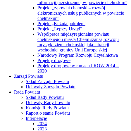
informacji przestrzennej w powiecie chełmskim”
Projekt „e-powiat chełmski – rozwój
elektronicznych usług publicznych w powiecie
chełmskim”
Projekt „Kuźnia pokoleń”
Projekt ,,Lepszy Urząd”
Współpraca międzyregionalna powiatu
chełmskiego i miasta Chełm szansą rozwoju
turystyki ziemi chełmskiej jako atrakcji
wschodniej granicy Unii Europejskiej
Narodowy Program Rozwoju Czytelnictwa
Projekty drogowe
Projekty drogowe w ramach PROW 2014 –
2020
Zarząd Powiatu
Skład Zarządu Powiatu
Uchwały Zarządu Powiatu
Rada Powiatu
Skład Rady Powiatu
Uchwały Rady Powiatu
Komisje Rady Powiatu
Raport o stanie Powiatu
Interpelacje
2024
2023