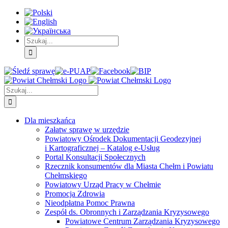
Skip
Skip
Skip
to:
to:
to:
Treść
Menu
Menu
główna
główne
dodatkowe
Szukaj
Śledź
E-
Facebook
BIP
Instagram
sprawę
PUAP
Szukaj
Dla mieszkańca
Załatw sprawę w urzędzie
Powiatowy Ośrodek Dokumentacji Geodezyjnej
i Kartograficznej – Katalog e-Usług
Portal Konsultacji Społecznych
Rzecznik konsumentów dla Miasta Chełm i Powiatu
Chełmskiego
Powiatowy Urząd Pracy w Chełmie
Promocja Zdrowia
Nieodpłatna Pomoc Prawna
Zespół ds. Obronnych i Zarządzania Kryzysowego
Powiatowe Centrum Zarządzania Kryzysowego