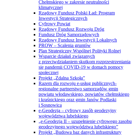
Chełmskiego w zakresie neutralności
klimatycznej
Rządowy Fundusz Polski Ład: Program
Inwestycji Strategicznych
Cyfrowy Powiat
Rządowy Fundusz Rozwoju Dróg
Fundusz Dróg Samorządowych
Rządowy Fundusz Inwestycji Lokalnych
PROW – Scalenia gruntów
Plan Strategiczny Wspólnej Polityki Rolnej
Wsparcie działań związanych
z przeciwdziałaniem skutkom rozprzestrzeniania
się pandemii COVID-19 w domach pomocy
społecznej
Projekt „Zdalna Szkoła”
Razem dla rozwoju e-usług publicznych-
regionalne partnerstwo samorządów gmin
powiatu włodawskiego, powiatów chełmskiego
i kraśnickiego oraz gmin Janów Podlaski
i Sosnowica
e-Geodezja – cyfrowy zasób geodezyjny
województwa lubelskiego
„e-Geodezja II – uzupełnienie cyfrowego zasobu
geodezyjnego województwa lubelskiego”
Projekt „Budowa baz danych infrastruktury