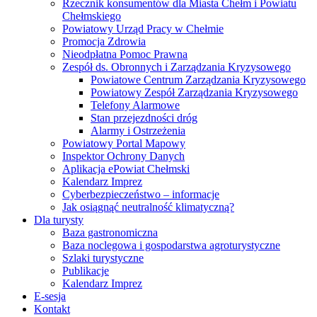
Rzecznik konsumentów dla Miasta Chełm i Powiatu
Chełmskiego
Powiatowy Urząd Pracy w Chełmie
Promocja Zdrowia
Nieodpłatna Pomoc Prawna
Zespół ds. Obronnych i Zarządzania Kryzysowego
Powiatowe Centrum Zarządzania Kryzysowego
Powiatowy Zespół Zarządzania Kryzysowego
Telefony Alarmowe
Stan przejezdności dróg
Alarmy i Ostrzeżenia
Powiatowy Portal Mapowy
Inspektor Ochrony Danych
Aplikacja ePowiat Chełmski
Kalendarz Imprez
Cyberbezpieczeństwo – informacje
Jak osiągnąć neutralność klimatyczną?
Dla turysty
Baza gastronomiczna
Baza noclegowa i gospodarstwa agroturystyczne
Szlaki turystyczne
Publikacje
Kalendarz Imprez
E-sesja
Kontakt