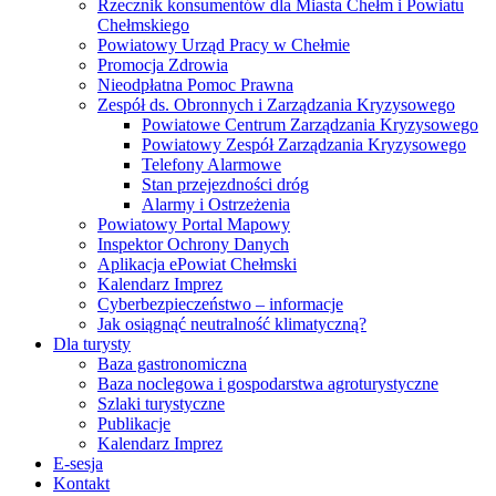
Rzecznik konsumentów dla Miasta Chełm i Powiatu
Chełmskiego
Powiatowy Urząd Pracy w Chełmie
Promocja Zdrowia
Nieodpłatna Pomoc Prawna
Zespół ds. Obronnych i Zarządzania Kryzysowego
Powiatowe Centrum Zarządzania Kryzysowego
Powiatowy Zespół Zarządzania Kryzysowego
Telefony Alarmowe
Stan przejezdności dróg
Alarmy i Ostrzeżenia
Powiatowy Portal Mapowy
Inspektor Ochrony Danych
Aplikacja ePowiat Chełmski
Kalendarz Imprez
Cyberbezpieczeństwo – informacje
Jak osiągnąć neutralność klimatyczną?
Dla turysty
Baza gastronomiczna
Baza noclegowa i gospodarstwa agroturystyczne
Szlaki turystyczne
Publikacje
Kalendarz Imprez
E-sesja
Kontakt