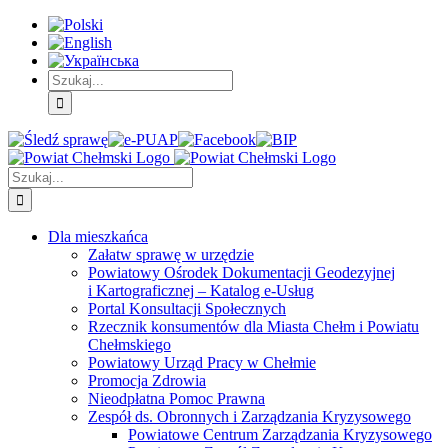
Skip
Skip
Skip
to:
to:
to:
Treść
Menu
Menu
główna
główne
dodatkowe
Szukaj
Śledź
E-
Facebook
BIP
Instagram
sprawę
PUAP
Szukaj
Dla mieszkańca
Załatw sprawę w urzędzie
Powiatowy Ośrodek Dokumentacji Geodezyjnej
i Kartograficznej – Katalog e-Usług
Portal Konsultacji Społecznych
Rzecznik konsumentów dla Miasta Chełm i Powiatu
Chełmskiego
Powiatowy Urząd Pracy w Chełmie
Promocja Zdrowia
Nieodpłatna Pomoc Prawna
Zespół ds. Obronnych i Zarządzania Kryzysowego
Powiatowe Centrum Zarządzania Kryzysowego