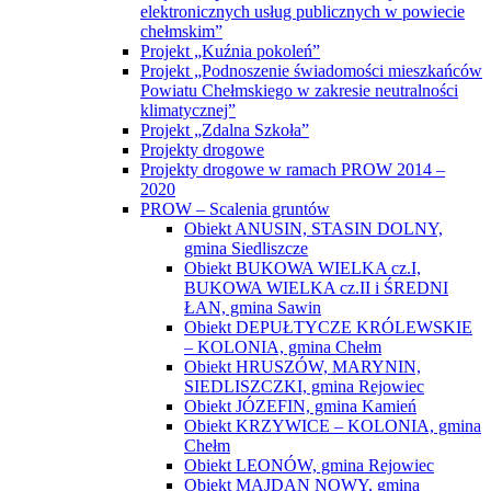
Operacja pn. „Scalanie gruntów obrębów
Wola Korybutowa Pierwsza,Wola
Korybutowa Druga i Wola Korybutowa –
Kolonia, gmina Siedliszcze, powiat
chełmski, województwo lubelskie”
Operacja pn. „Scalanie gruntów obrębu
Józefin, gmina Chełm, obrębu Ochoża –
Pniaki i części obrębu Święcica, gmina
Wierzbica, powiat chełmski, województwo
lubelskie”
Operacja pn. „Scalanie gruntów obrębu
Kobyle, gmina Rejowiec, powiat
chełmski, województwo lubelskie”
Operacja pn. „Scalanie gruntów obrębu
Ludwinów, gmina Chełm, powiat
chełmski, województwo lubelskie”
Operacja pn. „Scalanie gruntów obrębu
Nowe Depułtycze, gmina Chełm, powiat
chełmski, województwo lubelskie”
Operacja pn. „Scalanie gruntów obrębu
Teremiec, gmina Białopole, powiat
chełmski, województwo lubelskie”
Operacja pn. „Scalanie gruntów obrębu
Wojsławice, gmina Wojsławice, powiat
chełmski, województwo lubelskie”