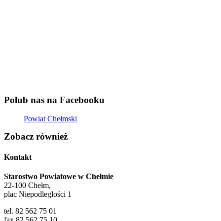
Zobacz również
Copyright 2020 Powiat Chełmski
Zamknij
Zmień rozmiar czcionki
A-
A+
Domyślny rozmiar czcionki
Wysoki kontrast
Wybierz kolor
black
white
green
blue
red
orange
yellow
navi
Podkreśl linki
Resetuj ustawienia
Wyłącz animacje
Usuń style
Zamknij
Accessibility by WAH
Budowa drogi powiatowej Nr 1719L na odcinku od km