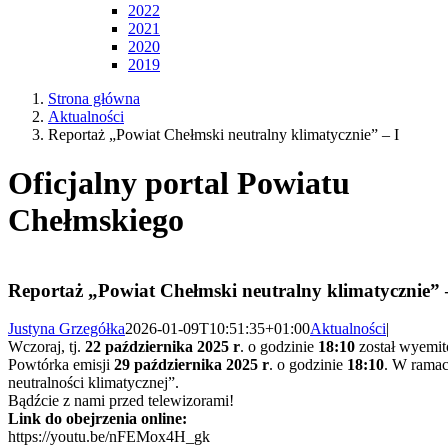
2022
2021
2020
2019
Strona główna
Aktualności
Reportaż „Powiat Chełmski neutralny klimatycznie” – I
Oficjalny portal Powiatu
Chełmskiego
Reportaż „Powiat Chełmski neutralny klimatycznie”
– I
Justyna Grzegółka
2026-01-09T10:51:35+01:00
Aktualności
|
Wczoraj, tj.
22 października 2025 r
. o godzinie
18:10
został
wyemitowany reportaż „Powiat Chełmski neutralny klimatycznie”
na antenie
TVP3 Lublin
.
Powtórka emisji
29 października 2025 r
. o godzinie
18:10
.
W ramach projektu „Podnoszenie świadomości mieszkańców