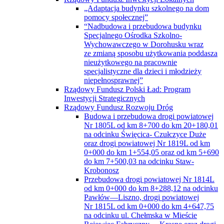
wschodniej granicy Unii Europejskiej
Strategia rozwoju Powiatu
Rada Powiatu
Komisje Rady Powiatu
Skład Rady Powiatu
Uchwały Rady Powiatu
RODO
Spis telefonów
Stan przejezdności dróg
STAROSTWO
Kierownictwo
Sekretarz Powiatu
Skarbnik Powiatu
Starosta
Wicestarosta
Schemat Organizacyjny
Archiwum Zakładowe
Biuro Samorządowe
Biuro Starosty
Inspektor Ochrony Danych
Pełnomocnik do spraw Ochrony Informacji
Niejawnych
Wydział Architektury i Budownictwa
Wydział Budżetu i Finansów
Wydział Edukacji, Kultury, Sportu i Spraw