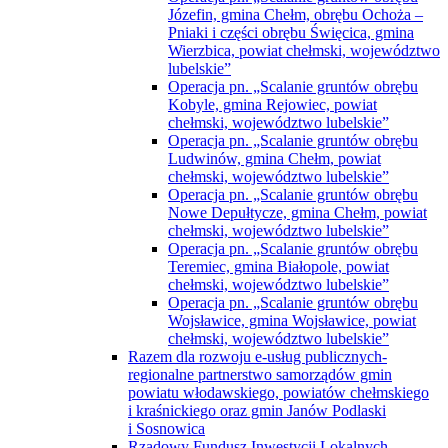
Przebudowa drogi powiatowej Nr 1814L
od km 0+000 do km 8+288,12 na odcinku
Pawłów—Liszno, drogi powiatowej
Nr 1815L od km 0+000 do km 4+647,75
na odcinku ul. Chełmska w Mieście
Rejowiec Fabryczny— Krasne oraz drogi
powiatowej Nr 1869L na odcinku od km
0+000 do km 1+369,11, ul. Wiejska
w Mieście Rejowiec Fabryczny
Przebudowa drogi powiatowej Nr 1823L
od km 4+118 do km 20+533 na odcinku
Nowiny— Rudka, drogi powiatowej
nr 1824L od km 0+000 do km 6+519,65
na odcinku Ruda-Kolonia —Rudka
oraz drogi powiatowej Nr 1828L od km
0+000 do km 5+548,08 na odcinku
Srebrzyszcze —Gotówka
Wsparcie działań związanych
z przeciwdziałaniem skutkom rozprzestrzeniania
się pandemii COVID-19 w domach pomocy
społecznej
Współpraca międzyregionalna powiatu
chełmskiego i miasta Chełm szansą rozwoju
turystyki ziemi chełmskiej jako atrakcji