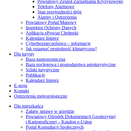
Powiatowy Zespół Zarządzania Kryzysowego
Telefony Alarmowe
Stan przejezdności dróg
Alarmy i Ostrzeżenia
Powiatowy Portal Mapowy
Inspektor Ochrony Danych
Aplikacja ePowiat Chełmski
Kalendarz Imprez
Cyberbezpieczeństwo – informacje
Jak osiągnąć neutralność klimatyczną?
Dla turysty
Baza gastronomiczna
Baza noclegowa i gospodarstwa agroturystyczne
Szlaki turystyczne
Publikacje
Kalendarz Imprez
E-sesja
Kontakt
Ostrzeżenia meteorologiczne
Dla mieszkańca
Załatw sprawę w urzędzie
Powiatowy Ośrodek Dokumentacji Geodezyjnej
i Kartograficznej – Katalog e-Usług
Portal Konsultacji Społecznych