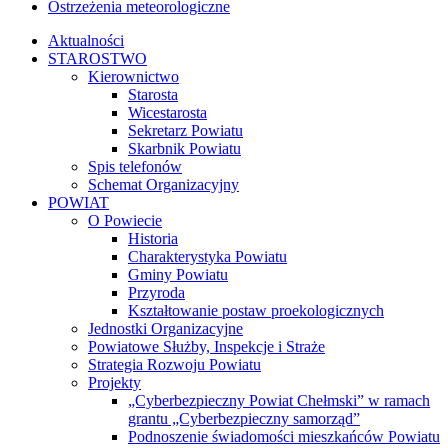
Ostrzeżenia meteorologiczne
Aktualności
STAROSTWO
Kierownictwo
Starosta
Wicestarosta
Sekretarz Powiatu
Skarbnik Powiatu
Spis telefonów
Schemat Organizacyjny
POWIAT
O Powiecie
Historia
Charakterystyka Powiatu
Gminy Powiatu
Przyroda
Kształtowanie postaw proekologicznych
Jednostki Organizacyjne
Powiatowe Służby, Inspekcje i Straże
Strategia Rozwoju Powiatu
Projekty
„Cyberbezpieczny Powiat Chełmski” w ramach
grantu „Cyberbezpieczny samorząd”
Podnoszenie świadomości mieszkańców Powiatu