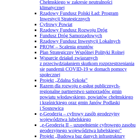
Chełmskiego w zakresie neutralności
klimatycznej
Rządowy Fundusz Polski Ład: Program
Inwestycji Strategicznych
Cyfrowy Powiat
Rządowy Fundusz Rozwoju Dróg
Fundusz Dróg Samorządowych
Rządowy Fundusz Inwestycji Lokalnych
PROW – Scalenia gruntów
Plan Strategiczny Wspólnej Polityki Rolnej
Wsparcie działań związanych
z przeciwdziałaniem skutkom rozprzestrzeniania
się pandemii COVID-19 w domach pomocy
społecznej
Projekt „Zdalna Szkoła”
Razem dla rozwoju e-usług publicznych-
regionalne partnerstwo samorządów gmin
powiatu włodawskiego, powiatów chełmskiego
i kraśnickiego oraz gmin Janów Podlaski
i Sosnowica
e-Geodezja – cyfrowy zasób geodezyjny
województwa lubelskiego
„e-Geodezja II – uzupełnienie cyfrowego zasobu
geodezyjnego województwa lubelskiego”
Projekt „Budowa baz danych infrastruktury