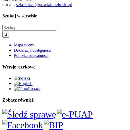
3+535 do km 7+146 wraz ze ścieżką rowerową w ciągu drogi
powiatowej Nr 1719L, gm. Wierzbica
Cyberbezpieczeństwo – informacje
Deklaracja dostępności
Dla mieszkańca
Aplikacja ePowiat Chełmski
Deklaracja dostępności aplikacji ePowiat
Chełmski
Kalendarz Imprez
Nieodpłatna Pomoc Prawna
Promocja Zdrowia
Rzecznik konsumentów dla Miasta Chełm i Powiatu
Chełmskiego
Zespół ds. Obronnych i Zarządzania Kryzysowego
Alarmy i Ostrzeżenia
Powiatowe Centrum Zarządzania Kryzysowego
Powiatowy Zespół Zarządzania Kryzysowego
Telefony Alarmowe
Dla turysty
Baza gastronomiczna
Baza noclegowa i gospodarstwa agroturystyczne
Gospodarstwa agroturystyczne
Publikacje
Szlaki turystyczne
Interpelacje