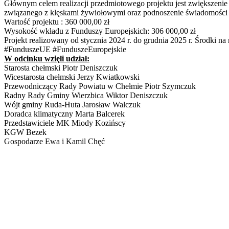
Powiatu Chełmskiego z zakresu neutralności klimatycznej”.
Bądźcie z nami przed telewizorami!
Link do obejrzenia online:
https://youtu.be/nFEMox4H_gk
Głównym celem realizacji przedmiotowego projektu jest
zwiększenie świadomości mieszkańców powiatu chełmskiego
na zmiany klimatu i zapobieganie ryzyku związanego z klęskami
żywiołowymi oraz podnoszenie świadomości społecznej w zakresie
neutralności klimatycznej.
Wartość projektu : 360 000,00 zł
Wysokość wkładu z Funduszy Europejskich: 306 000,00 zł
Projekt realizowany od stycznia 2024 r. do grudnia 2025 r. Środki
na realizację pochodzą z Programu Fundusze Europejskie dla
Lubelskiego 2021-2027.
#FunduszeUE
#FunduszeEuropejskie
W odcinku wzięli udział:
Starosta chełmski Piotr Deniszczuk
Wicestarosta chełmski Jerzy Kwiatkowski
Przewodniczący Rady Powiatu w Chełmie Piotr Szymczuk
Radny Rady Gminy Wierzbica Wiktor Deniszczuk
Wójt gminy Ruda-Huta Jarosław Walczuk
Doradca klimatyczny Marta Balcerek
Przedstawiciele MK Miody Kozińscy
KGW Bezek
Gospodarze Ewa i Kamil Chęć