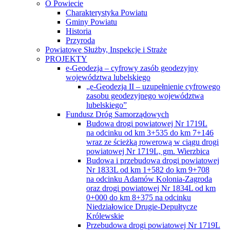
10+512,22 (gmina Sawin)”
Narodowy Program Rozwoju Czytelnictwa
Projekt ,,Lepszy Urząd”
Projekt „Budowa baz danych infrastruktury
informacji przestrzennej w powiecie chełmskim”
Projekt „e-powiat chełmski – rozwój
elektronicznych usług publicznych w powiecie
chełmskim”
Projekt „Kuźnia pokoleń”
Projekt „Podnoszenie świadomości mieszkańców
Powiatu Chełmskiego w zakresie neutralności
klimatycznej”
Projekt „Zdalna Szkoła”
Projekty drogowe
Projekty drogowe w ramach PROW 2014 –
2020
PROW – Scalenia gruntów
Obiekt ANUSIN, STASIN DOLNY,
gmina Siedliszcze
Obiekt BUKOWA WIELKA cz.I,
BUKOWA WIELKA cz.II i ŚREDNI
ŁAN, gmina Sawin
Obiekt DEPUŁTYCZE KRÓLEWSKIE
– KOLONIA, gmina Chełm
Obiekt HRUSZÓW, MARYNIN,