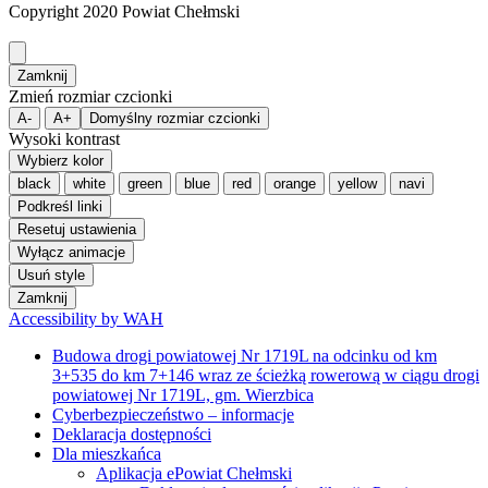
Jak osiągnąć neutralność klimatyczną?
Kontakt
Mapa strony
Polityka cookies
POWIAT
Jednostki Organizacyjne
O Powiecie
Charakterystyka Powiatu
Gminy Powiatu
Historia
Przyroda
Powiatowe Służby, Inspekcje i Straże
PROJEKTY
e-Geodezja – cyfrowy zasób geodezyjny
województwa lubelskiego
„e-Geodezja II – uzupełnienie cyfrowego
zasobu geodezyjnego województwa
lubelskiego”
Fundusz Dróg Samorządowych
Budowa drogi powiatowej Nr 1719L
na odcinku od km 3+535 do km 7+146
wraz ze ścieżką rowerową w ciągu drogi
powiatowej Nr 1719L, gm. Wierzbica
Budowa i przebudowa drogi powiatowej
Nr 1833L od km 1+582 do km 9+708