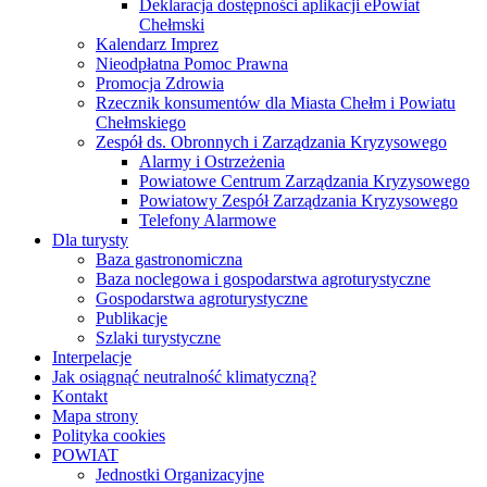
na odcinku Adamów Kolonia-Zagroda
oraz drogi powiatowej Nr 1834L od km
0+000 do km 8+375 na odcinku
Niedziałowice Drugie-Depułtycze
Królewskie
Przebudowa drogi powiatowej Nr 1719L
od km 7+908 do km 16+108 na odcinku
Busówno Kolonia—Wólka Tarnowska
Przebudowa drogi powiatowej Nr 1804L
na odcinku od km 0+000 do km 9+014,
gm. Wierzbica, gm. Sawin
Przebudowa drogi powiatowej Nr 1863L
od km 4+437 do km 8+852
w miejscowości Rakołupy Duże
oraz drogi powiatowej Nr 1864L od km
8+425 do km 6+610 na odcinku
Rakołupy- Plisków
Usprawnienie połączeń komunikacyjnych
poprzez przebudowę drogi powiatowej
na terenie powiatu chełmskiego –
Przebudowa drogi powiatowej nr 1826L
od km 1+978 do km 6+178 na odcinku
Karolinów- Gdola
Zadanie pn. ” Budowa drogi powiatowej
Nr 1730L na odcinku od km 7+795 do km