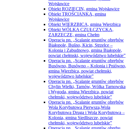
Razem dla rozwoju e-usług publicznych-
regionalne partnerstwo samorządów gmin
powiatu włodawskiego, powiatów chełmskiego
i kraśnickiego oraz gmin Janów Podlaski
i Sosnowica
Rządowy Fundusz Inwestycji Lokalnych
„Adaptacja budynku szkolnego na dom
pomocy społecznej”
“Nadbudowa i przebudowa budynku
Specjalnego Ośrodka Szkolno-
Wychowawczego w Dorohusku wraz
ze zmianą sposobu użytkowania poddasza
nieużytkowego na pracownie
specjalistyczne dla dzieci i młodzieży
niepełnosprawnej”
Rządowy Fundusz Polski Ład: Program
Inwestycji Strategicznych
Rządowy Fundusz Rozwoju Dróg
Budowa i przebudowa drogi powiatowej
Nr 1805L od km 8+700 do km 20+180,01
na odcinku Święcica- Czułczyce Duże
oraz drogi powiatowej Nr 1819L od km
0+000 do km 1+554,05 oraz od km 5+690
do km 7+500,03 na odcinku Staw-
Krobonosz