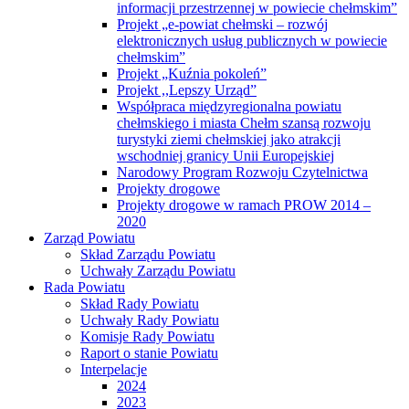
informacji przestrzennej w powiecie chełmskim”
Projekt „e-powiat chełmski – rozwój
elektronicznych usług publicznych w powiecie
chełmskim”
Projekt „Kuźnia pokoleń”
Projekt ,,Lepszy Urząd”
Współpraca międzyregionalna powiatu
chełmskiego i miasta Chełm szansą rozwoju
turystyki ziemi chełmskiej jako atrakcji
wschodniej granicy Unii Europejskiej
Narodowy Program Rozwoju Czytelnictwa
Projekty drogowe
Projekty drogowe w ramach PROW 2014 –
2020
Zarząd Powiatu
Skład Zarządu Powiatu
Uchwały Zarządu Powiatu
Rada Powiatu
Skład Rady Powiatu
Uchwały Rady Powiatu
Komisje Rady Powiatu
Raport o stanie Powiatu
Interpelacje
2024
2023