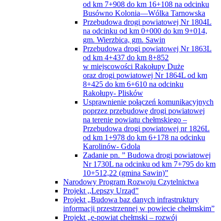
SIEDLISZCZKI, gmina Rejowiec
Obiekt JÓZEFIN, gmina Kamień
Obiekt KRZYWICE – KOLONIA, gmina
Chełm
Obiekt LEONÓW, gmina Rejowiec
Obiekt MAJDAN NOWY, gmina
Wojsławice
Obiekt ROZIĘCIN, gmina Wojsławice
Obiekt TROŚCIANKA, gmina
Wojsławice
Obiekt WIERZBICA, gmina Wierzbica
Obiekt WÓLKA CZUŁCZYCKA,
ZARZECZE, gmina Chełm
Operacja pn. „Scalanie gruntów obrębów
Białopole, Buśno, Kicin, Strzelce –
Kolonia i Zabudnowo, gmina Białopole,
powiat chełmski, województwo lubelskie”
Operacja pn. „Scalanie gruntów obrębów
Busówno, Busówno – Kolonia i Pniówno,
gmina Wierzbica, powiat chełmski,
województwo lubelskie”
Operacja pn. „Scalanie gruntów obrębów
Chylin Wielki, Tarnów, Wólka Tarnowska
i Wygoda, gmina Wierzbica, powiat
chełmski, województwo lubelskie”