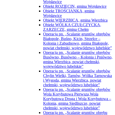
Wojsławice
Obiekt ROZIĘCIN, gmina Wojsławice
Obiekt TROŚCIANKA, gmina
Wojsławice
Obiekt WIERZBICA, gmina Wierzbica
Obiekt WÓLKA CZUŁCZYCKA,
ZARZECZE, gmina Chełm
Operacja pn. „Scalanie gruntów obrębów
Białopole, Buśno, Kicin, Strzelce –
Kolonia i Zabudnowo, gmina Białopole,
powiat chełmski, województwo lubelskie”
Operacja pn. „Scalanie gruntów obrębów
Busówno, Busówno – Kolonia i Pniówno,
gmina Wierzbica, powiat chełmski,
województwo lubelskie”
Operacja pn. „Scalanie gruntów obrębów
Chylin Wielki, Tarnów, Wólka Tarnowska
i Wygoda, gmina Wierzbica, powiat
chełmski, województwo lubelskie”
Operacja pn. „Scalanie gruntów obrębów
Wola Korybutowa Pierwsza,Wola
Korybutowa Druga i Wola Korybutowa –
Kolonia, gmina Siedliszcze, powiat
chełmski, województwo lubelskie”
Operacja pn. „Scalanie gruntów obrębu