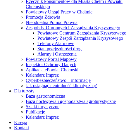
Rzecznik konsumentów dla Miasta Chełm i Powiatu
Chełmskiego
Powiatowy Urząd Pracy w Chełmie
Promocja Zdrowia
Nieodpłatna Pomoc Prawna
Zespół ds. Obronnych i Zarządzania Kryzysowego
Powiatowe Centrum Zarządzania Kryzysowego
Powiatowy Zespół Zarządzania Kryzysowego
Telefony Alarmowe
Stan przejezdności dróg
Alarmy i Ostrzeżenia
Powiatowy Portal Mapowy
Inspektor Ochrony Danych
Aplikacja ePowiat Chełmski
Kalendarz Imprez
Cyberbezpieczeństwo – informacje
Jak osiągnąć neutralność klimatyczną?
Dla turysty
Baza gastronomiczna
Baza noclegowa i gospodarstwa agroturystyczne
Szlaki turystyczne
Publikacje
Kalendarz Imprez
E-sesja
Kontakt