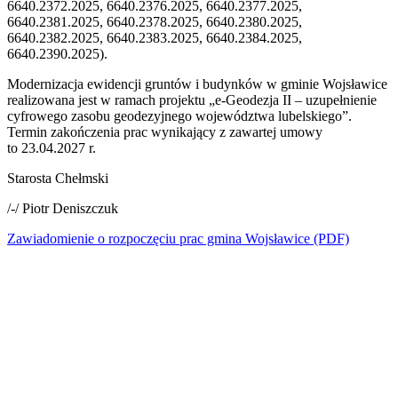
6640.2372.2025, 6640.2376.2025, 6640.2377.2025,
6640.2381.2025, 6640.2378.2025, 6640.2380.2025,
6640.2382.2025, 6640.2383.2025, 6640.2384.2025,
6640.2390.2025).
Modernizacja ewidencji gruntów i budynków w gminie Wojsławice
realizowana jest w ramach projektu „e-Geodezja II – uzupełnienie
cyfrowego zasobu geodezyjnego województwa lubelskiego”.
Termin zakończenia prac wynikający z zawartej umowy
to 23.04.2027 r.
Starosta Chełmski
/-/ Piotr Deniszczuk
Zawiadomienie o rozpoczęciu prac gmina Wojsławice (PDF)