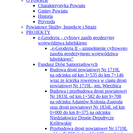
O Powiecie
Charakterystyka Powiatu
Gminy Powiatu
Historia
Przyroda
Powiatowe Służby, Inspekcje i Straże
PROJEKTY
e-Geodezja – cyfrowy zasób geodezyjny
województwa lubelskiego
„e-Geodezja II – uzupełnienie cyfrowego
zasobu geodezyjnego województwa
lubelskiego”
Fundusz Dróg Samorządowych
Budowa drogi powiatowej Nr 1719L
na odcinku od km 3+535 do km 7+146
wraz ze ścieżką rowerową w ciągu drogi
powiatowej Nr 1719L, gm. Wierzbica
Budowa i przebudowa drogi powiatowej
Nr 1833L od km 1+582 do km 9+708
na odcinku Adamów Kolonia-Zagroda
oraz drogi powiatowej Nr 1834L od km
0+000 do km 8+375 na odcinku
Niedziałowice Drugie-Depułtycze
Królewskie
Przebudowa drogi powiatowej Nr 1719L