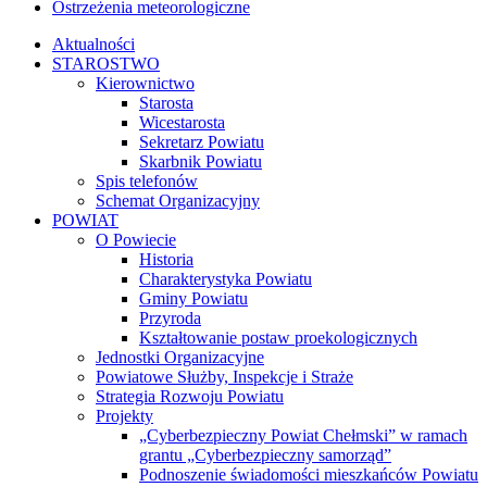
Ostrzeżenia meteorologiczne
Aktualności
STAROSTWO
Kierownictwo
Starosta
Wicestarosta
Sekretarz Powiatu
Skarbnik Powiatu
Spis telefonów
Schemat Organizacyjny
POWIAT
O Powiecie
Historia
Charakterystyka Powiatu
Gminy Powiatu
Przyroda
Kształtowanie postaw proekologicznych
Jednostki Organizacyjne
Powiatowe Służby, Inspekcje i Straże
Strategia Rozwoju Powiatu
Projekty
„Cyberbezpieczny Powiat Chełmski” w ramach
grantu „Cyberbezpieczny samorząd”
Podnoszenie świadomości mieszkańców Powiatu