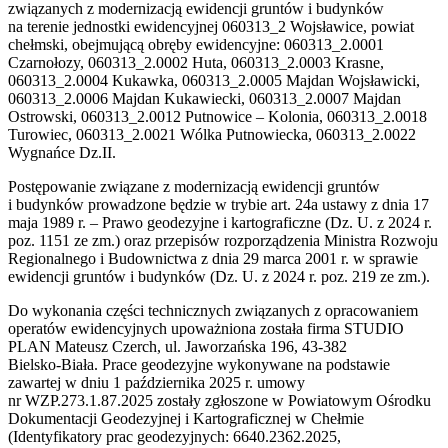
związanych z modernizacją ewidencji gruntów i budynków
na terenie jednostki ewidencyjnej 060313_2 Wojsławice, powiat
chełmski, obejmującą obręby ewidencyjne: 060313_2.0001
Czarnołozy, 060313_2.0002 Huta, 060313_2.0003 Krasne,
060313_2.0004 Kukawka, 060313_2.0005 Majdan Wojsławicki,
060313_2.0006 Majdan Kukawiecki, 060313_2.0007 Majdan
Ostrowski, 060313_2.0012 Putnowice – Kolonia, 060313_2.0018
Turowiec, 060313_2.0021 Wólka Putnowiecka, 060313_2.0022
Wygnańce Dz.II.
Postępowanie związane z modernizacją ewidencji gruntów
i budynków prowadzone będzie w trybie art. 24a ustawy z dnia 17
maja 1989 r. – Prawo geodezyjne i kartograficzne (Dz. U. z 2024 r.
poz. 1151 ze zm.) oraz przepisów rozporządzenia Ministra Rozwoju
Regionalnego i Budownictwa z dnia 29 marca 2001 r. w sprawie
ewidencji gruntów i budynków (Dz. U. z 2024 r. poz. 219 ze zm.).
Do wykonania części technicznych związanych z opracowaniem
operatów ewidencyjnych upoważniona została firma STUDIO
PLAN Mateusz Czerch, ul. Jaworzańska 196, 43-382
Bielsko‑Biała. Prace geodezyjne wykonywane na podstawie
zawartej w dniu 1 października 2025 r. umowy
nr WZP.273.1.87.2025 zostały zgłoszone w Powiatowym Ośrodku
Dokumentacji Geodezyjnej i Kartograficznej w Chełmie
(Identyfikatory prac geodezyjnych: 6640.2362.2025,