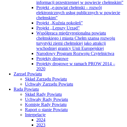
informacji przestrzennej w powiecie chełmskim”
Projekt „e-powiat chełmski – rozwój
elektronicznych usług publicznych w powiecie
chełmskim”
Projekt „Kuźnia pokoleń”
Projekt ,,Lepszy Urząd”
Współpraca międzyregionalna powiatu
chełmskiego i miasta Chełm szansą rozwoju
turystyki ziemi chełmskiej jako atrakcji
wschodniej granicy Unii Europejskiej
Narodowy Program Rozwoju Czytelnictwa
Projekty drogowe
Projekty drogowe w ramach PROW 2014 –
2020
Zarząd Powiatu
Skład Zarządu Powiatu
Uchwały Zarządu Powiatu
Rada Powiatu
Skład Rady Powiatu
Uchwały Rady Powiatu
Komisje Rady Powiatu
Raport o stanie Powiatu
Interpelacje
2024
2023