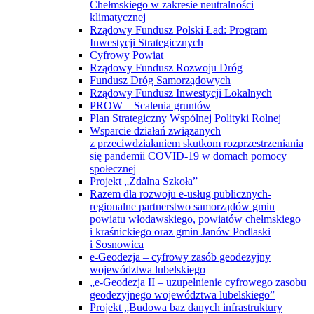
Chełmskiego w zakresie neutralności
klimatycznej
Rządowy Fundusz Polski Ład: Program
Inwestycji Strategicznych
Cyfrowy Powiat
Rządowy Fundusz Rozwoju Dróg
Fundusz Dróg Samorządowych
Rządowy Fundusz Inwestycji Lokalnych
PROW – Scalenia gruntów
Plan Strategiczny Wspólnej Polityki Rolnej
Wsparcie działań związanych
z przeciwdziałaniem skutkom rozprzestrzeniania
się pandemii COVID-19 w domach pomocy
społecznej
Projekt „Zdalna Szkoła”
Razem dla rozwoju e-usług publicznych-
regionalne partnerstwo samorządów gmin
powiatu włodawskiego, powiatów chełmskiego
i kraśnickiego oraz gmin Janów Podlaski
i Sosnowica
e-Geodezja – cyfrowy zasób geodezyjny
województwa lubelskiego
„e-Geodezja II – uzupełnienie cyfrowego zasobu
geodezyjnego województwa lubelskiego”
Projekt „Budowa baz danych infrastruktury