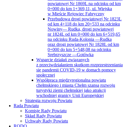
powiatowej Nr 1869L na odcinku od km
0+000 do km 1+369,11, ul. Wiejska
w Mieście Rejowiec Fabryczny
Przebudowa drogi powiatowej Nr 1823L
od km 4+118 do km 20+533 na odcinku
Nowiny— Rudka, drogi powiatowej
nr 1824L od km 0+000 do km 6+519,65
na odcinku Ruda-Kolonia —Rudka
oraz drogi powiatowej Nr 1828L od km
0+000 do km 5+548,08 na odcinku
Srebrzyszcze —Gotówka
Wsparcie działań związanych
z przeciwdziałaniem skutkom rozprzestrzeniania
się pandemii COVID-19 w domach pomocy
społecznej
Współpraca międzyregionalna powiatu
chełmskiego i miasta Chełm szansą rozwoju
turystyki ziemi chełmskiej jako atrakcji
wschodniej granicy Unii Europejskiej
Strategia rozwoju Powiatu
Rada Powiatu
Komisje Rady Powiatu
Skład Rady Powiatu
Uchwały Rady Powiatu
RODO