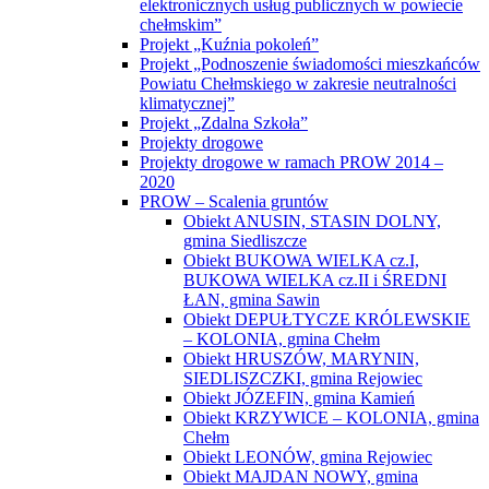
elektronicznych usług publicznych w powiecie
chełmskim”
Projekt „Kuźnia pokoleń”
Projekt „Podnoszenie świadomości mieszkańców
Powiatu Chełmskiego w zakresie neutralności
klimatycznej”
Projekt „Zdalna Szkoła”
Projekty drogowe
Projekty drogowe w ramach PROW 2014 –
2020
PROW – Scalenia gruntów
Obiekt ANUSIN, STASIN DOLNY,
gmina Siedliszcze
Obiekt BUKOWA WIELKA cz.I,
BUKOWA WIELKA cz.II i ŚREDNI
ŁAN, gmina Sawin
Obiekt DEPUŁTYCZE KRÓLEWSKIE
– KOLONIA, gmina Chełm
Obiekt HRUSZÓW, MARYNIN,
SIEDLISZCZKI, gmina Rejowiec
Obiekt JÓZEFIN, gmina Kamień
Obiekt KRZYWICE – KOLONIA, gmina
Chełm
Obiekt LEONÓW, gmina Rejowiec
Obiekt MAJDAN NOWY, gmina