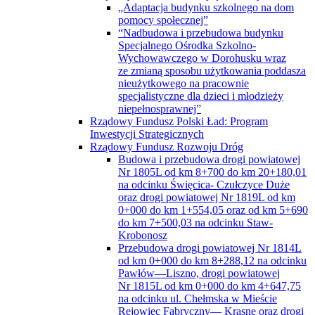
„Adaptacja budynku szkolnego na dom
pomocy społecznej”
“Nadbudowa i przebudowa budynku
Specjalnego Ośrodka Szkolno-
Wychowawczego w Dorohusku wraz
ze zmianą sposobu użytkowania poddasza
nieużytkowego na pracownie
specjalistyczne dla dzieci i młodzieży
niepełnosprawnej”
Rządowy Fundusz Polski Ład: Program
Inwestycji Strategicznych
Rządowy Fundusz Rozwoju Dróg
Budowa i przebudowa drogi powiatowej
Nr 1805L od km 8+700 do km 20+180,01
na odcinku Święcica- Czułczyce Duże
oraz drogi powiatowej Nr 1819L od km
0+000 do km 1+554,05 oraz od km 5+690
do km 7+500,03 na odcinku Staw-
Krobonosz
Przebudowa drogi powiatowej Nr 1814L
od km 0+000 do km 8+288,12 na odcinku
Pawłów—Liszno, drogi powiatowej
Nr 1815L od km 0+000 do km 4+647,75
na odcinku ul. Chełmska w Mieście
Rejowiec Fabryczny— Krasne oraz drogi