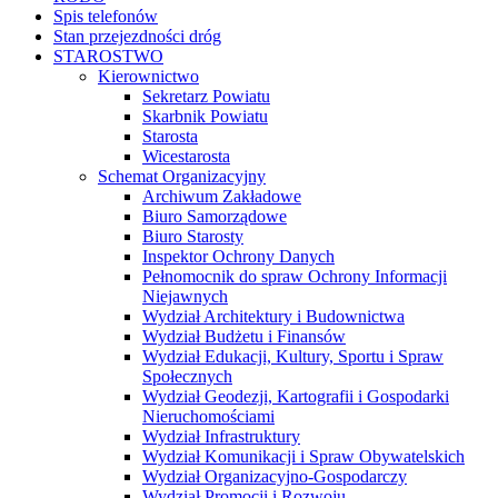
Spis telefonów
Stan przejezdności dróg
STAROSTWO
Kierownictwo
Sekretarz Powiatu
Skarbnik Powiatu
Starosta
Wicestarosta
Schemat Organizacyjny
Archiwum Zakładowe
Biuro Samorządowe
Biuro Starosty
Inspektor Ochrony Danych
Pełnomocnik do spraw Ochrony Informacji
Niejawnych
Wydział Architektury i Budownictwa
Wydział Budżetu i Finansów
Wydział Edukacji, Kultury, Sportu i Spraw
Społecznych
Wydział Geodezji, Kartografii i Gospodarki
Nieruchomościami
Wydział Infrastruktury
Wydział Komunikacji i Spraw Obywatelskich
Wydział Organizacyjno-Gospodarczy
Wydział Promocji i Rozwoju