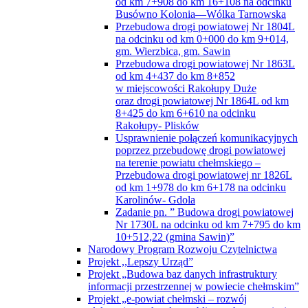
od km 7+908 do km 16+108 na odcinku
Busówno Kolonia—Wólka Tarnowska
Przebudowa drogi powiatowej Nr 1804L
na odcinku od km 0+000 do km 9+014,
gm. Wierzbica, gm. Sawin
Przebudowa drogi powiatowej Nr 1863L
od km 4+437 do km 8+852
w miejscowości Rakołupy Duże
oraz drogi powiatowej Nr 1864L od km
8+425 do km 6+610 na odcinku
Rakołupy- Plisków
Usprawnienie połączeń komunikacyjnych
poprzez przebudowę drogi powiatowej
na terenie powiatu chełmskiego –
Przebudowa drogi powiatowej nr 1826L
od km 1+978 do km 6+178 na odcinku
Karolinów- Gdola
Zadanie pn. ” Budowa drogi powiatowej
Nr 1730L na odcinku od km 7+795 do km
10+512,22 (gmina Sawin)”
Narodowy Program Rozwoju Czytelnictwa
Projekt ,,Lepszy Urząd”
Projekt „Budowa baz danych infrastruktury
informacji przestrzennej w powiecie chełmskim”
Projekt „e-powiat chełmski – rozwój