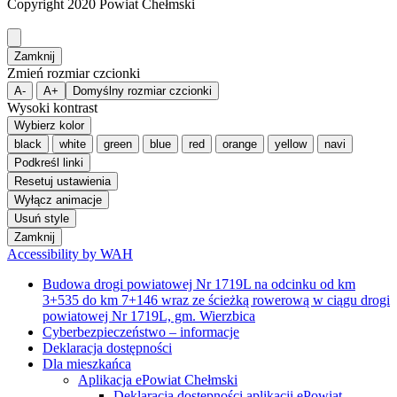
Copyright 2020 Powiat Chełmski
Zamknij
Zmień rozmiar czcionki
A-
A+
Domyślny rozmiar czcionki
Wysoki kontrast
Wybierz kolor
black
white
green
blue
red
orange
yellow
navi
Podkreśl linki
Resetuj ustawienia
Wyłącz animacje
Usuń style
Zamknij
Accessibility by WAH
Budowa drogi powiatowej Nr 1719L na odcinku od km
3+535 do km 7+146 wraz ze ścieżką rowerową w ciągu drogi
powiatowej Nr 1719L, gm. Wierzbica
Cyberbezpieczeństwo – informacje
Deklaracja dostępności
Dla mieszkańca
Aplikacja ePowiat Chełmski
Deklaracja dostępności aplikacji ePowiat