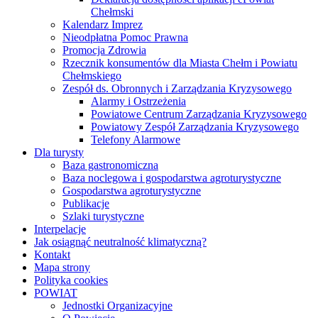
Chełmski
Kalendarz Imprez
Nieodpłatna Pomoc Prawna
Promocja Zdrowia
Rzecznik konsumentów dla Miasta Chełm i Powiatu
Chełmskiego
Zespół ds. Obronnych i Zarządzania Kryzysowego
Alarmy i Ostrzeżenia
Powiatowe Centrum Zarządzania Kryzysowego
Powiatowy Zespół Zarządzania Kryzysowego
Telefony Alarmowe
Dla turysty
Baza gastronomiczna
Baza noclegowa i gospodarstwa agroturystyczne
Gospodarstwa agroturystyczne
Publikacje
Szlaki turystyczne
Interpelacje
Jak osiągnąć neutralność klimatyczną?
Kontakt
Mapa strony
Polityka cookies
POWIAT
Jednostki Organizacyjne