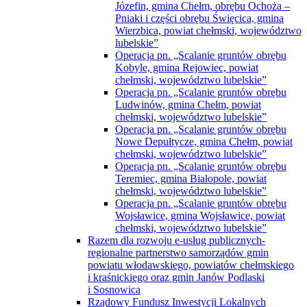
Józefin, gmina Chełm, obrębu Ochoża –
Pniaki i części obrębu Święcica, gmina
Wierzbica, powiat chełmski, województwo
lubelskie”
Operacja pn. „Scalanie gruntów obrębu
Kobyle, gmina Rejowiec, powiat
chełmski, województwo lubelskie”
Operacja pn. „Scalanie gruntów obrębu
Ludwinów, gmina Chełm, powiat
chełmski, województwo lubelskie”
Operacja pn. „Scalanie gruntów obrębu
Nowe Depułtycze, gmina Chełm, powiat
chełmski, województwo lubelskie”
Operacja pn. „Scalanie gruntów obrębu
Teremiec, gmina Białopole, powiat
chełmski, województwo lubelskie”
Operacja pn. „Scalanie gruntów obrębu
Wojsławice, gmina Wojsławice, powiat
chełmski, województwo lubelskie”
Razem dla rozwoju e-usług publicznych-
regionalne partnerstwo samorządów gmin
powiatu włodawskiego, powiatów chełmskiego
i kraśnickiego oraz gmin Janów Podlaski
i Sosnowica
Rządowy Fundusz Inwestycji Lokalnych