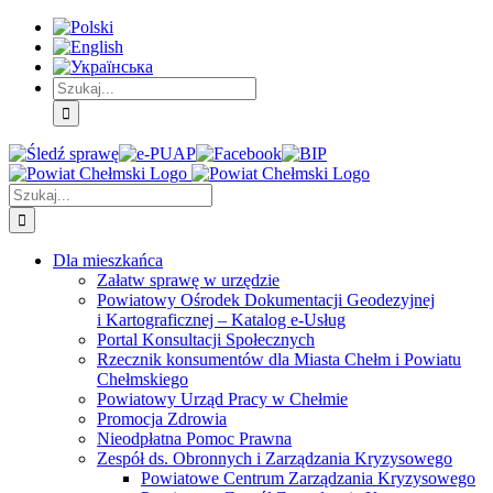
Skip
Skip
Skip
to:
to:
to:
Treść
Menu
Menu
główna
główne
dodatkowe
Szukaj
Śledź
E-
Facebook
BIP
Instagram
sprawę
PUAP
Szukaj
Dla mieszkańca
Załatw sprawę w urzędzie
Powiatowy Ośrodek Dokumentacji Geodezyjnej
i Kartograficznej – Katalog e-Usług
Portal Konsultacji Społecznych
Rzecznik konsumentów dla Miasta Chełm i Powiatu
Chełmskiego
Powiatowy Urząd Pracy w Chełmie
Promocja Zdrowia
Nieodpłatna Pomoc Prawna
Zespół ds. Obronnych i Zarządzania Kryzysowego
Powiatowe Centrum Zarządzania Kryzysowego