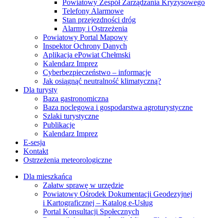
Powiatowy Zespół Zarządzania Kryzysowego
Telefony Alarmowe
Stan przejezdności dróg
Alarmy i Ostrzeżenia
Powiatowy Portal Mapowy
Inspektor Ochrony Danych
Aplikacja ePowiat Chełmski
Kalendarz Imprez
Cyberbezpieczeństwo – informacje
Jak osiągnąć neutralność klimatyczną?
Dla turysty
Baza gastronomiczna
Baza noclegowa i gospodarstwa agroturystyczne
Szlaki turystyczne
Publikacje
Kalendarz Imprez
E-sesja
Kontakt
Ostrzeżenia meteorologiczne
Dla mieszkańca
Załatw sprawę w urzędzie
Powiatowy Ośrodek Dokumentacji Geodezyjnej
i Kartograficznej – Katalog e-Usług
Portal Konsultacji Społecznych