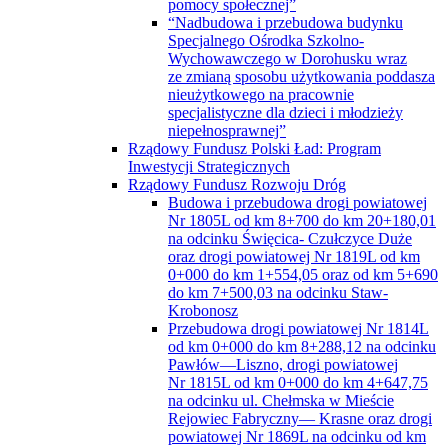
pomocy społecznej”
“Nadbudowa i przebudowa budynku
Specjalnego Ośrodka Szkolno-
Wychowawczego w Dorohusku wraz
ze zmianą sposobu użytkowania poddasza
nieużytkowego na pracownie
specjalistyczne dla dzieci i młodzieży
niepełnosprawnej”
Rządowy Fundusz Polski Ład: Program
Inwestycji Strategicznych
Rządowy Fundusz Rozwoju Dróg
Budowa i przebudowa drogi powiatowej
Nr 1805L od km 8+700 do km 20+180,01
na odcinku Święcica- Czułczyce Duże
oraz drogi powiatowej Nr 1819L od km
0+000 do km 1+554,05 oraz od km 5+690
do km 7+500,03 na odcinku Staw-
Krobonosz
Przebudowa drogi powiatowej Nr 1814L
od km 0+000 do km 8+288,12 na odcinku
Pawłów—Liszno, drogi powiatowej
Nr 1815L od km 0+000 do km 4+647,75
na odcinku ul. Chełmska w Mieście
Rejowiec Fabryczny— Krasne oraz drogi
powiatowej Nr 1869L na odcinku od km