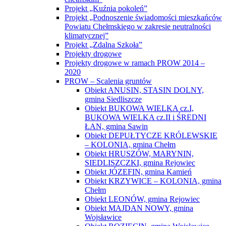
Projekt „Kuźnia pokoleń”
Projekt „Podnoszenie świadomości mieszkańców
Powiatu Chełmskiego w zakresie neutralności
klimatycznej”
Projekt „Zdalna Szkoła”
Projekty drogowe
Projekty drogowe w ramach PROW 2014 –
2020
PROW – Scalenia gruntów
Obiekt ANUSIN, STASIN DOLNY,
gmina Siedliszcze
Obiekt BUKOWA WIELKA cz.I,
BUKOWA WIELKA cz.II i ŚREDNI
ŁAN, gmina Sawin
Obiekt DEPUŁTYCZE KRÓLEWSKIE
– KOLONIA, gmina Chełm
Obiekt HRUSZÓW, MARYNIN,
SIEDLISZCZKI, gmina Rejowiec
Obiekt JÓZEFIN, gmina Kamień
Obiekt KRZYWICE – KOLONIA, gmina
Chełm
Obiekt LEONÓW, gmina Rejowiec
Obiekt MAJDAN NOWY, gmina
Wojsławice