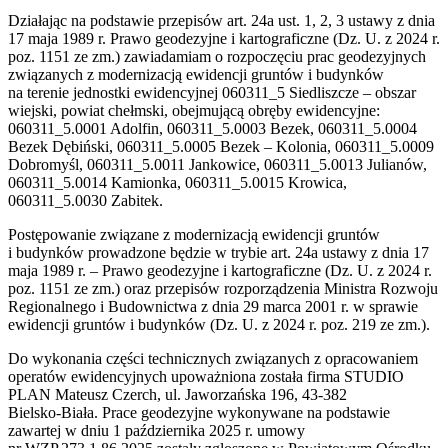
Działając na podstawie przepisów art. 24a ust. 1, 2, 3 ustawy z dnia
17 maja 1989 r. Prawo geodezyjne i kartograficzne (Dz. U. z 2024 r.
poz. 1151 ze zm.) zawiadamiam o rozpoczęciu prac geodezyjnych
związanych z modernizacją ewidencji gruntów i budynków
na terenie jednostki ewidencyjnej 060311_5 Siedliszcze – obszar
wiejski, powiat chełmski, obejmującą obręby ewidencyjne:
060311_5.0001 Adolfin, 060311_5.0003 Bezek, 060311_5.0004
Bezek Dębiński, 060311_5.0005 Bezek – Kolonia, 060311_5.0009
Dobromyśl, 060311_5.0011 Jankowice, 060311_5.0013 Julianów,
060311_5.0014 Kamionka, 060311_5.0015 Krowica,
060311_5.0030 Zabitek.
Postępowanie związane z modernizacją ewidencji gruntów
i budynków prowadzone będzie w trybie art. 24a ustawy z dnia 17
maja 1989 r. – Prawo geodezyjne i kartograficzne (Dz. U. z 2024 r.
poz. 1151 ze zm.) oraz przepisów rozporządzenia Ministra Rozwoju
Regionalnego i Budownictwa z dnia 29 marca 2001 r. w sprawie
ewidencji gruntów i budynków (Dz. U. z 2024 r. poz. 219 ze zm.).
Do wykonania części technicznych związanych z opracowaniem
operatów ewidencyjnych upoważniona została firma STUDIO
PLAN Mateusz Czerch, ul. Jaworzańska 196, 43-382
Bielsko‑Biała. Prace geodezyjne wykonywane na podstawie
zawartej w dniu 1 października 2025 r. umowy