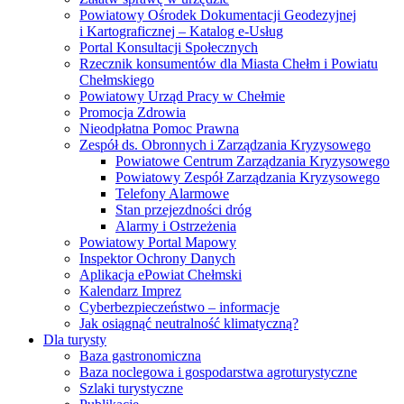
Powiatowy Ośrodek Dokumentacji Geodezyjnej
i Kartograficznej – Katalog e-Usług
Portal Konsultacji Społecznych
Rzecznik konsumentów dla Miasta Chełm i Powiatu
Chełmskiego
Powiatowy Urząd Pracy w Chełmie
Promocja Zdrowia
Nieodpłatna Pomoc Prawna
Zespół ds. Obronnych i Zarządzania Kryzysowego
Powiatowe Centrum Zarządzania Kryzysowego
Powiatowy Zespół Zarządzania Kryzysowego
Telefony Alarmowe
Stan przejezdności dróg
Alarmy i Ostrzeżenia
Powiatowy Portal Mapowy
Inspektor Ochrony Danych
Aplikacja ePowiat Chełmski
Kalendarz Imprez
Cyberbezpieczeństwo – informacje
Jak osiągnąć neutralność klimatyczną?
Dla turysty
Baza gastronomiczna
Baza noclegowa i gospodarstwa agroturystyczne
Szlaki turystyczne