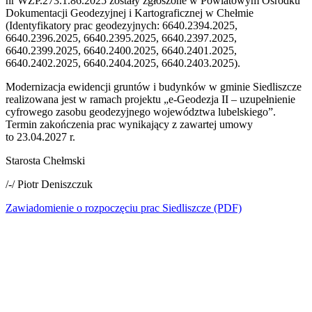
nr WZP.273.1.86.2025 zostały zgłoszone w Powiatowym Ośrodku
Dokumentacji Geodezyjnej i Kartograficznej w Chełmie
(Identyfikatory prac geodezyjnych: 6640.2394.2025,
6640.2396.2025, 6640.2395.2025, 6640.2397.2025,
6640.2399.2025, 6640.2400.2025, 6640.2401.2025,
6640.2402.2025, 6640.2404.2025, 6640.2403.2025).
Modernizacja ewidencji gruntów i budynków w gminie Siedliszcze
realizowana jest w ramach projektu „e-Geodezja II – uzupełnienie
cyfrowego zasobu geodezyjnego województwa lubelskiego”.
Termin zakończenia prac wynikający z zawartej umowy
to 23.04.2027 r.
Starosta Chełmski
/-/ Piotr Deniszczuk
Zawiadomienie o rozpoczęciu prac Siedliszcze (PDF)