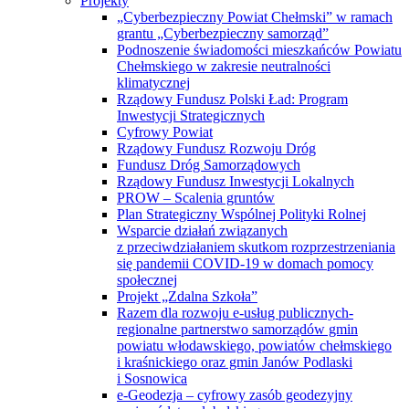
Projekty
„Cyberbezpieczny Powiat Chełmski” w ramach
grantu „Cyberbezpieczny samorząd”
Podnoszenie świadomości mieszkańców Powiatu
Chełmskiego w zakresie neutralności
klimatycznej
Rządowy Fundusz Polski Ład: Program
Inwestycji Strategicznych
Cyfrowy Powiat
Rządowy Fundusz Rozwoju Dróg
Fundusz Dróg Samorządowych
Rządowy Fundusz Inwestycji Lokalnych
PROW – Scalenia gruntów
Plan Strategiczny Wspólnej Polityki Rolnej
Wsparcie działań związanych
z przeciwdziałaniem skutkom rozprzestrzeniania
się pandemii COVID-19 w domach pomocy
społecznej
Projekt „Zdalna Szkoła”
Razem dla rozwoju e-usług publicznych-
regionalne partnerstwo samorządów gmin
powiatu włodawskiego, powiatów chełmskiego
i kraśnickiego oraz gmin Janów Podlaski
i Sosnowica
e-Geodezja – cyfrowy zasób geodezyjny