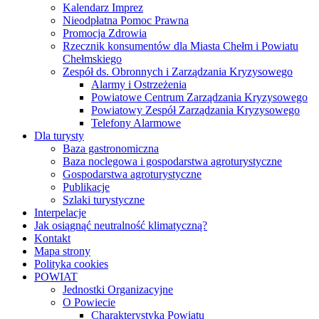
Kalendarz Imprez
Nieodpłatna Pomoc Prawna
Promocja Zdrowia
Rzecznik konsumentów dla Miasta Chełm i Powiatu
Chełmskiego
Zespół ds. Obronnych i Zarządzania Kryzysowego
Alarmy i Ostrzeżenia
Powiatowe Centrum Zarządzania Kryzysowego
Powiatowy Zespół Zarządzania Kryzysowego
Telefony Alarmowe
Dla turysty
Baza gastronomiczna
Baza noclegowa i gospodarstwa agroturystyczne
Gospodarstwa agroturystyczne
Publikacje
Szlaki turystyczne
Interpelacje
Jak osiągnąć neutralność klimatyczną?
Kontakt
Mapa strony
Polityka cookies
POWIAT
Jednostki Organizacyjne
O Powiecie
Charakterystyka Powiatu