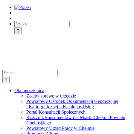
Skip
Skip
Skip
to:
to:
to:
Treść
Menu
Menu
główna
główne
dodatkowe
Szukaj
Śledź
E-
Facebook
BIP
Instagram
sprawę
PUAP
Szukaj
Dla mieszkańca
Załatw sprawę w urzędzie
Powiatowy Ośrodek Dokumentacji Geodezyjnej
i Kartograficznej – Katalog e-Usług
Portal Konsultacji Społecznych
Rzecznik konsumentów dla Miasta Chełm i Powiatu
Chełmskiego
Powiatowy Urząd Pracy w Chełmie
Promocja Zdrowia