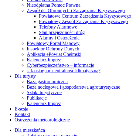
Nieodpłatna Pomoc Prawna
Zespół ds. Obronnych i Zarządzania Kryzysowego
Powiatowe Centrum Zarządzania Kryzysowego
Powiatowy Zespół Zarządzania Kryzysowego
Telefony Alarmowe
Stan przejezdności dróg
Alarmy i Ostrzeżenia
Powiatowy Portal Mapowy
Inspektor Ochrony Danych
Aplikacja ePowiat Chełmski
Kalendarz Imprez
Cyberbezpieczeństwo – informacje
Jak osiągnąć neutralność klimatyczną?
Dla turysty
Baza gastronomiczna
Baza noclegowa i gospodarstwa agroturystyczne
Szlaki turystyczne
Publikacje
Kalendarz Imprez
E-sesja
Kontakt
Ostrzeżenia meteorologiczne
Dla mieszkańca
Załatw sprawę w urzędzie