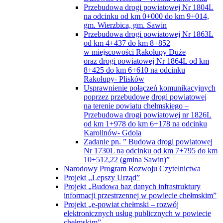
Przebudowa drogi powiatowej Nr 1804L
na odcinku od km 0+000 do km 9+014,
gm. Wierzbica, gm. Sawin
Przebudowa drogi powiatowej Nr 1863L
od km 4+437 do km 8+852
w miejscowości Rakołupy Duże
oraz drogi powiatowej Nr 1864L od km
8+425 do km 6+610 na odcinku
Rakołupy- Plisków
Usprawnienie połączeń komunikacyjnych
poprzez przebudowę drogi powiatowej
na terenie powiatu chełmskiego –
Przebudowa drogi powiatowej nr 1826L
od km 1+978 do km 6+178 na odcinku
Karolinów- Gdola
Zadanie pn. ” Budowa drogi powiatowej
Nr 1730L na odcinku od km 7+795 do km
10+512,22 (gmina Sawin)”
Narodowy Program Rozwoju Czytelnictwa
Projekt ,,Lepszy Urząd”
Projekt „Budowa baz danych infrastruktury
informacji przestrzennej w powiecie chełmskim”
Projekt „e-powiat chełmski – rozwój
elektronicznych usług publicznych w powiecie
chełmskim”