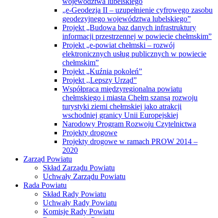
województwa lubelskiego
„e-Geodezja II – uzupełnienie cyfrowego zasobu
geodezyjnego województwa lubelskiego”
Projekt „Budowa baz danych infrastruktury
informacji przestrzennej w powiecie chełmskim”
Projekt „e-powiat chełmski – rozwój
elektronicznych usług publicznych w powiecie
chełmskim”
Projekt „Kuźnia pokoleń”
Projekt ,,Lepszy Urząd”
Współpraca międzyregionalna powiatu
chełmskiego i miasta Chełm szansą rozwoju
turystyki ziemi chełmskiej jako atrakcji
wschodniej granicy Unii Europejskiej
Narodowy Program Rozwoju Czytelnictwa
Projekty drogowe
Projekty drogowe w ramach PROW 2014 –
2020
Zarząd Powiatu
Skład Zarządu Powiatu
Uchwały Zarządu Powiatu
Rada Powiatu
Skład Rady Powiatu
Uchwały Rady Powiatu
Komisje Rady Powiatu