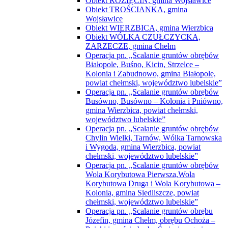
Obiekt ROZIĘCIN, gmina Wojsławice
Obiekt TROŚCIANKA, gmina
Wojsławice
Obiekt WIERZBICA, gmina Wierzbica
Obiekt WÓLKA CZUŁCZYCKA,
ZARZECZE, gmina Chełm
Operacja pn. „Scalanie gruntów obrębów
Białopole, Buśno, Kicin, Strzelce –
Kolonia i Zabudnowo, gmina Białopole,
powiat chełmski, województwo lubelskie”
Operacja pn. „Scalanie gruntów obrębów
Busówno, Busówno – Kolonia i Pniówno,
gmina Wierzbica, powiat chełmski,
województwo lubelskie”
Operacja pn. „Scalanie gruntów obrębów
Chylin Wielki, Tarnów, Wólka Tarnowska
i Wygoda, gmina Wierzbica, powiat
chełmski, województwo lubelskie”
Operacja pn. „Scalanie gruntów obrębów
Wola Korybutowa Pierwsza,Wola
Korybutowa Druga i Wola Korybutowa –
Kolonia, gmina Siedliszcze, powiat
chełmski, województwo lubelskie”
Operacja pn. „Scalanie gruntów obrębu
Józefin, gmina Chełm, obrębu Ochoża –