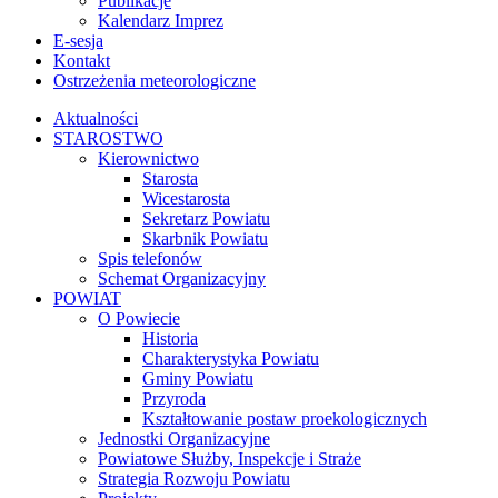
Publikacje
Kalendarz Imprez
E-sesja
Kontakt
Ostrzeżenia meteorologiczne
Aktualności
STAROSTWO
Kierownictwo
Starosta
Wicestarosta
Sekretarz Powiatu
Skarbnik Powiatu
Spis telefonów
Schemat Organizacyjny
POWIAT
O Powiecie
Historia
Charakterystyka Powiatu
Gminy Powiatu
Przyroda
Kształtowanie postaw proekologicznych
Jednostki Organizacyjne
Powiatowe Służby, Inspekcje i Straże
Strategia Rozwoju Powiatu