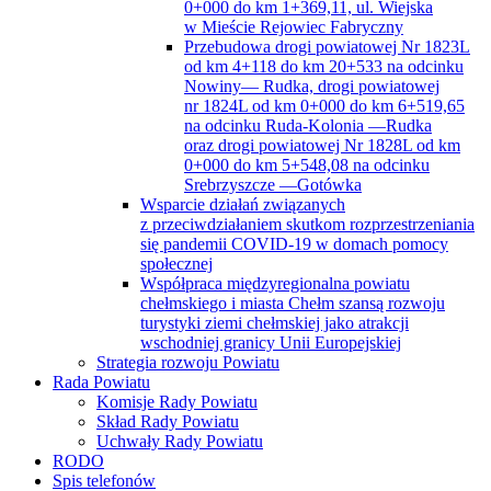
0+000 do km 1+369,11, ul. Wiejska
w Mieście Rejowiec Fabryczny
Przebudowa drogi powiatowej Nr 1823L
od km 4+118 do km 20+533 na odcinku
Nowiny— Rudka, drogi powiatowej
nr 1824L od km 0+000 do km 6+519,65
na odcinku Ruda-Kolonia —Rudka
oraz drogi powiatowej Nr 1828L od km
0+000 do km 5+548,08 na odcinku
Srebrzyszcze —Gotówka
Wsparcie działań związanych
z przeciwdziałaniem skutkom rozprzestrzeniania
się pandemii COVID-19 w domach pomocy
społecznej
Współpraca międzyregionalna powiatu
chełmskiego i miasta Chełm szansą rozwoju
turystyki ziemi chełmskiej jako atrakcji
wschodniej granicy Unii Europejskiej
Strategia rozwoju Powiatu
Rada Powiatu
Komisje Rady Powiatu
Skład Rady Powiatu
Uchwały Rady Powiatu
RODO
Spis telefonów