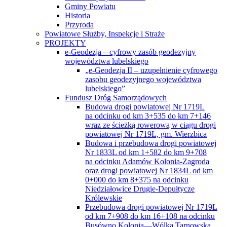
Gminy Powiatu
Historia
Przyroda
Powiatowe Służby, Inspekcje i Straże
PROJEKTY
e-Geodezja – cyfrowy zasób geodezyjny
województwa lubelskiego
„e-Geodezja II – uzupełnienie cyfrowego
zasobu geodezyjnego województwa
lubelskiego”
Fundusz Dróg Samorządowych
Budowa drogi powiatowej Nr 1719L
na odcinku od km 3+535 do km 7+146
wraz ze ścieżką rowerową w ciągu drogi
powiatowej Nr 1719L, gm. Wierzbica
Budowa i przebudowa drogi powiatowej
Nr 1833L od km 1+582 do km 9+708
na odcinku Adamów Kolonia-Zagroda
oraz drogi powiatowej Nr 1834L od km
0+000 do km 8+375 na odcinku
Niedziałowice Drugie-Depułtycze
Królewskie
Przebudowa drogi powiatowej Nr 1719L
od km 7+908 do km 16+108 na odcinku
Busówno Kolonia—Wólka Tarnowska