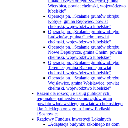
Pniaki i części obrębu Święcica, gmina
Wierzbica, powiat chełmski, województwo
lubelskie”
Operacja pn. „Scalanie gruntów obrębu
Kobyle, gmina Rejowiec, powiat
chełmski, województwo lubelskie”
Operacja pn. „Scalanie gruntów obrębu
Ludwinów, gmina Chełm, powiat
chełmski, województwo lubelskie”
Operacja pn. „Scalanie gruntów obrębu
Nowe Depułtycze, gmina Chełm, powiat
chełmski, województwo lubelskie”
Operacja pn. „Scalanie gruntów obrębu
Teremiec, gmina Białopole, powiat
chełmski, województwo lubelskie”
Operacja pn. „Scalanie gruntów obrębu
Wojsławice, gmina Wojsławice, powiat
chełmski, województwo lubelskie”
Razem dla rozwoju e-usług publicznych-
regionalne partnerstwo samorządów gmin
powiatu włodawskiego, powiatów chełmskiego
i kraśnickiego oraz gmin Janów Podlaski
i Sosnowica
Rządowy Fundusz Inwestycji Lokalnych
„Adaptacja budynku szkolnego na dom