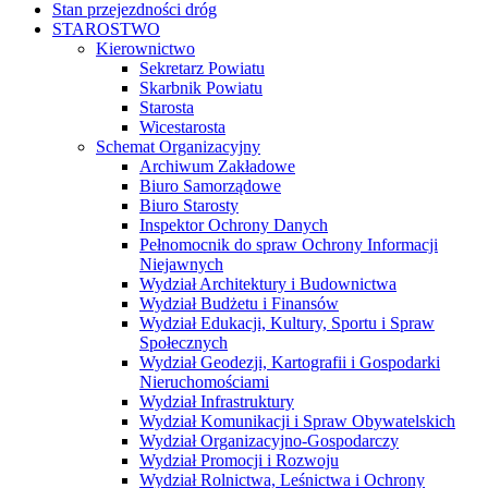
Stan przejezdności dróg
STAROSTWO
Kierownictwo
Sekretarz Powiatu
Skarbnik Powiatu
Starosta
Wicestarosta
Schemat Organizacyjny
Archiwum Zakładowe
Biuro Samorządowe
Biuro Starosty
Inspektor Ochrony Danych
Pełnomocnik do spraw Ochrony Informacji
Niejawnych
Wydział Architektury i Budownictwa
Wydział Budżetu i Finansów
Wydział Edukacji, Kultury, Sportu i Spraw
Społecznych
Wydział Geodezji, Kartografii i Gospodarki
Nieruchomościami
Wydział Infrastruktury
Wydział Komunikacji i Spraw Obywatelskich
Wydział Organizacyjno-Gospodarczy
Wydział Promocji i Rozwoju
Wydział Rolnictwa, Leśnictwa i Ochrony