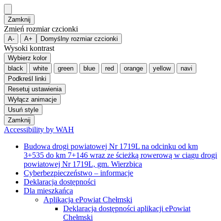
Zamknij
Zmień rozmiar czcionki
A-
A+
Domyślny rozmiar czcionki
Wysoki kontrast
Wybierz kolor
black
white
green
blue
red
orange
yellow
navi
Podkreśl linki
Resetuj ustawienia
Wyłącz animacje
Usuń style
Zamknij
Accessibility by WAH
Budowa drogi powiatowej Nr 1719L na odcinku od km
3+535 do km 7+146 wraz ze ścieżką rowerową w ciągu drogi
powiatowej Nr 1719L, gm. Wierzbica
Cyberbezpieczeństwo – informacje
Deklaracja dostępności
Dla mieszkańca
Aplikacja ePowiat Chełmski
Deklaracja dostępności aplikacji ePowiat
Chełmski