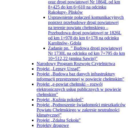
oraz drogi powiatowej Nr 1864L od km
8+425 do km 6+610 na odcinku
Rakołupy- Plisków
Usprawnienie połączeń komunikacyjnych
poprzez przebudowę drogi powiatowej
na terenie powiatu chełmskiego –
Przebudowa drogi powiatowej nr 1826L
od km 1+978 do km 6+178 na odcinku
Karolinów- Gdola
Zadanie pn. ” Budowa drogi powiatowej
Nr 1730L na odcinku od km 7+795 do km
10+512,22 (gmina Sawin)”
Narodowy Program Rozwoju Czytelnictwa
Projekt ,,Lepszy Urząd”
Projekt „Budowa baz danych infrastruktury
informacji przestrzennej w powiecie chełmskim”
Projekt „e-powiat chełmski – rozwój
elektronicznych usług publicznych w powiecie
chełmskim”
Projekt „Kuźnia pokoleń”
Projekt „Podnoszenie świadomości mieszkańców
Powiatu Chełmskiego w zakresie neutralności
klimatycznej”
Projekt „Zdalna Szkoła”
Projekty drogowe