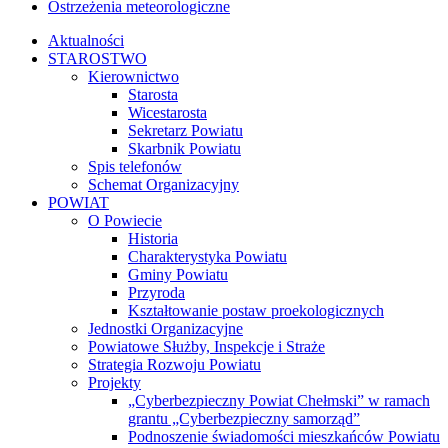
Ostrzeżenia meteorologiczne
Aktualności
STAROSTWO
Kierownictwo
Starosta
Wicestarosta
Sekretarz Powiatu
Skarbnik Powiatu
Spis telefonów
Schemat Organizacyjny
POWIAT
O Powiecie
Historia
Charakterystyka Powiatu
Gminy Powiatu
Przyroda
Kształtowanie postaw proekologicznych
Jednostki Organizacyjne
Powiatowe Służby, Inspekcje i Straże
Strategia Rozwoju Powiatu
Projekty
„Cyberbezpieczny Powiat Chełmski” w ramach
grantu „Cyberbezpieczny samorząd”
Podnoszenie świadomości mieszkańców Powiatu