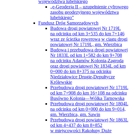
województwa lubelskiego
„e-Geodezja II – uzupełnienie cyfrowego
zasobu geodezyjnego województwa
lubelskiego”
Fundusz Dróg Samorządowych
Budowa drogi powiatowej Nr 1719L
na odcinku od km 3+535 do km 7+146
wraz ze ścieżką rowerową w ciągu drogi
powiatowej Nr 1719L, gm. Wierzbica
Budowa i przebudowa drogi powiatowej
Nr 1833L od km 1+582 do km 9+708
na odcinku Adamów Kolonia-Zagroda
oraz drogi powiatowej Nr 1834L od km
0+000 do km 8+375 na odcinku
Niedziałowice Drugie-Depułtycze
Królewskie
Przebudowa drogi powiatowej Nr 1719L
od km 7+908 do km 16+108 na odcinku
Busówno Kolonia—Wólka Tarnowska
Przebudowa drogi powiatowej Nr 1804L
na odcinku od km 0+000 do km 9+014,
gm. Wierzbica, gm. Sawin
Przebudowa drogi powiatowej Nr 1863L
od km 4+437 do km 8+852
w miejscowości Rakołupy Duże