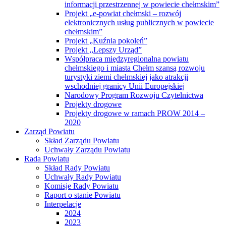
informacji przestrzennej w powiecie chełmskim”
Projekt „e-powiat chełmski – rozwój
elektronicznych usług publicznych w powiecie
chełmskim”
Projekt „Kuźnia pokoleń”
Projekt ,,Lepszy Urząd”
Współpraca międzyregionalna powiatu
chełmskiego i miasta Chełm szansą rozwoju
turystyki ziemi chełmskiej jako atrakcji
wschodniej granicy Unii Europejskiej
Narodowy Program Rozwoju Czytelnictwa
Projekty drogowe
Projekty drogowe w ramach PROW 2014 –
2020
Zarząd Powiatu
Skład Zarządu Powiatu
Uchwały Zarządu Powiatu
Rada Powiatu
Skład Rady Powiatu
Uchwały Rady Powiatu
Komisje Rady Powiatu
Raport o stanie Powiatu
Interpelacje
2024
2023