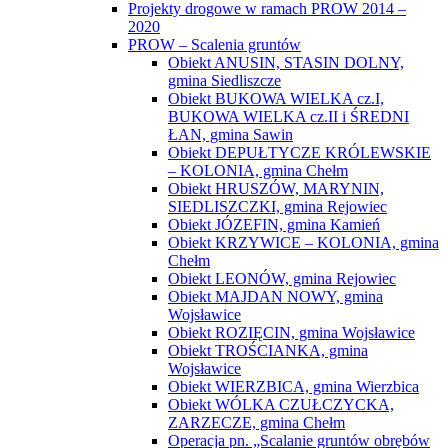
Projekty drogowe w ramach PROW 2014 –
2020
PROW – Scalenia gruntów
Obiekt ANUSIN, STASIN DOLNY,
gmina Siedliszcze
Obiekt BUKOWA WIELKA cz.I,
BUKOWA WIELKA cz.II i ŚREDNI
ŁAN, gmina Sawin
Obiekt DEPUŁTYCZE KRÓLEWSKIE
– KOLONIA, gmina Chełm
Obiekt HRUSZÓW, MARYNIN,
SIEDLISZCZKI, gmina Rejowiec
Obiekt JÓZEFIN, gmina Kamień
Obiekt KRZYWICE – KOLONIA, gmina
Chełm
Obiekt LEONÓW, gmina Rejowiec
Obiekt MAJDAN NOWY, gmina
Wojsławice
Obiekt ROZIĘCIN, gmina Wojsławice
Obiekt TROŚCIANKA, gmina
Wojsławice
Obiekt WIERZBICA, gmina Wierzbica
Obiekt WÓLKA CZUŁCZYCKA,
ZARZECZE, gmina Chełm
Operacja pn. „Scalanie gruntów obrębów