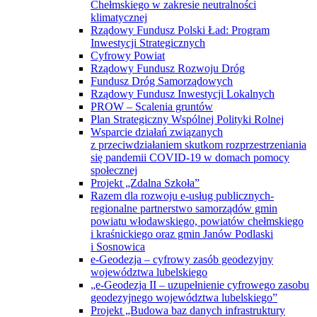
Chełmskiego w zakresie neutralności
klimatycznej
Rządowy Fundusz Polski Ład: Program
Inwestycji Strategicznych
Cyfrowy Powiat
Rządowy Fundusz Rozwoju Dróg
Fundusz Dróg Samorządowych
Rządowy Fundusz Inwestycji Lokalnych
PROW – Scalenia gruntów
Plan Strategiczny Wspólnej Polityki Rolnej
Wsparcie działań związanych
z przeciwdziałaniem skutkom rozprzestrzeniania
się pandemii COVID-19 w domach pomocy
społecznej
Projekt „Zdalna Szkoła”
Razem dla rozwoju e-usług publicznych-
regionalne partnerstwo samorządów gmin
powiatu włodawskiego, powiatów chełmskiego
i kraśnickiego oraz gmin Janów Podlaski
i Sosnowica
e-Geodezja – cyfrowy zasób geodezyjny
województwa lubelskiego
„e-Geodezja II – uzupełnienie cyfrowego zasobu
geodezyjnego województwa lubelskiego”
Projekt „Budowa baz danych infrastruktury