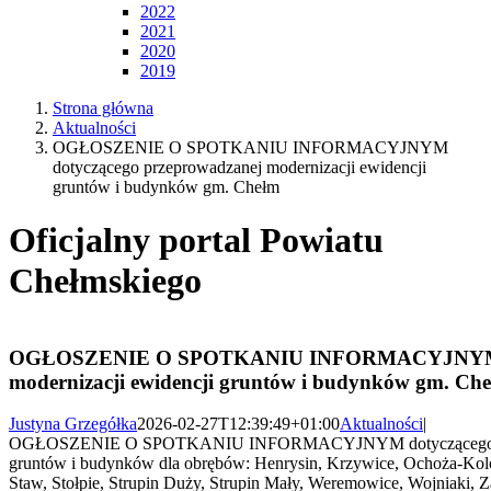
2022
2021
2020
2019
Strona główna
Aktualności
OGŁOSZENIE O SPOTKANIU INFORMACYJNYM
dotyczącego przeprowadzanej modernizacji ewidencji
gruntów i budynków gm. Chełm
Oficjalny portal Powiatu
Chełmskiego
OGŁOSZENIE O SPOTKANIU INFORMACYJNYM dot
modernizacji ewidencji gruntów i budynków gm. Ch
Justyna Grzegółka
2026-02-27T12:39:49+01:00
Aktualności
|
OGŁOSZENIE O SPOTKANIU INFORMACYJNYM dotyczącego przep
gruntów i budynków dla obrębów: Henrysin, Krzywice, Ochoża-Kolo
Staw, Stołpie, Strupin Duży, Strupin Mały, Weremowice, Wojniaki, Z