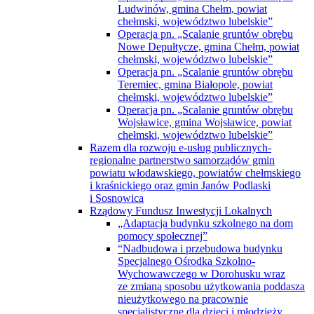
Ludwinów, gmina Chełm, powiat
chełmski, województwo lubelskie”
Operacja pn. „Scalanie gruntów obrębu
Nowe Depułtycze, gmina Chełm, powiat
chełmski, województwo lubelskie”
Operacja pn. „Scalanie gruntów obrębu
Teremiec, gmina Białopole, powiat
chełmski, województwo lubelskie”
Operacja pn. „Scalanie gruntów obrębu
Wojsławice, gmina Wojsławice, powiat
chełmski, województwo lubelskie”
Razem dla rozwoju e-usług publicznych-
regionalne partnerstwo samorządów gmin
powiatu włodawskiego, powiatów chełmskiego
i kraśnickiego oraz gmin Janów Podlaski
i Sosnowica
Rządowy Fundusz Inwestycji Lokalnych
„Adaptacja budynku szkolnego na dom
pomocy społecznej”
“Nadbudowa i przebudowa budynku
Specjalnego Ośrodka Szkolno-
Wychowawczego w Dorohusku wraz
ze zmianą sposobu użytkowania poddasza
nieużytkowego na pracownie
specjalistyczne dla dzieci i młodzieży