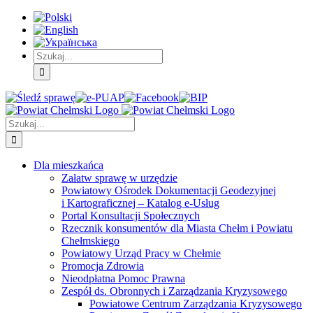
Skip
Skip
Skip
to:
to:
to:
Treść
Menu
Menu
główna
główne
dodatkowe
Szukaj
Śledź
E-
Facebook
BIP
Instagram
sprawę
PUAP
Szukaj
Dla mieszkańca
Załatw sprawę w urzędzie
Powiatowy Ośrodek Dokumentacji Geodezyjnej
i Kartograficznej – Katalog e-Usług
Portal Konsultacji Społecznych
Rzecznik konsumentów dla Miasta Chełm i Powiatu
Chełmskiego
Powiatowy Urząd Pracy w Chełmie
Promocja Zdrowia
Nieodpłatna Pomoc Prawna
Zespół ds. Obronnych i Zarządzania Kryzysowego
Powiatowe Centrum Zarządzania Kryzysowego