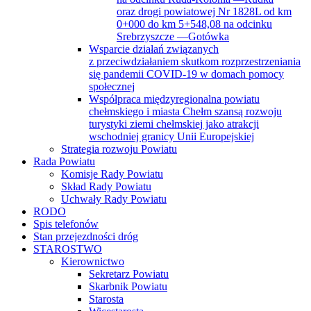
oraz drogi powiatowej Nr 1828L od km
0+000 do km 5+548,08 na odcinku
Srebrzyszcze —Gotówka
Wsparcie działań związanych
z przeciwdziałaniem skutkom rozprzestrzeniania
się pandemii COVID-19 w domach pomocy
społecznej
Współpraca międzyregionalna powiatu
chełmskiego i miasta Chełm szansą rozwoju
turystyki ziemi chełmskiej jako atrakcji
wschodniej granicy Unii Europejskiej
Strategia rozwoju Powiatu
Rada Powiatu
Komisje Rady Powiatu
Skład Rady Powiatu
Uchwały Rady Powiatu
RODO
Spis telefonów
Stan przejezdności dróg
STAROSTWO
Kierownictwo
Sekretarz Powiatu
Skarbnik Powiatu
Starosta