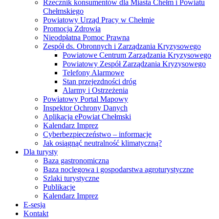
Rzecznik konsumentów dla Miasta Chełm i Powiatu
Chełmskiego
Powiatowy Urząd Pracy w Chełmie
Promocja Zdrowia
Nieodpłatna Pomoc Prawna
Zespół ds. Obronnych i Zarządzania Kryzysowego
Powiatowe Centrum Zarządzania Kryzysowego
Powiatowy Zespół Zarządzania Kryzysowego
Telefony Alarmowe
Stan przejezdności dróg
Alarmy i Ostrzeżenia
Powiatowy Portal Mapowy
Inspektor Ochrony Danych
Aplikacja ePowiat Chełmski
Kalendarz Imprez
Cyberbezpieczeństwo – informacje
Jak osiągnąć neutralność klimatyczną?
Dla turysty
Baza gastronomiczna
Baza noclegowa i gospodarstwa agroturystyczne
Szlaki turystyczne
Publikacje
Kalendarz Imprez
E-sesja
Kontakt