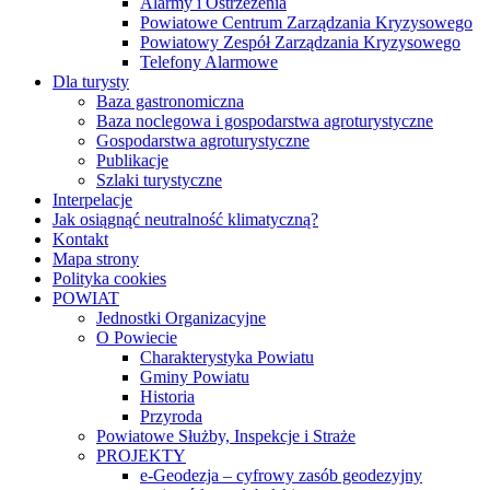
Alarmy i Ostrzeżenia
Powiatowe Centrum Zarządzania Kryzysowego
Powiatowy Zespół Zarządzania Kryzysowego
Telefony Alarmowe
Dla turysty
Baza gastronomiczna
Baza noclegowa i gospodarstwa agroturystyczne
Gospodarstwa agroturystyczne
Publikacje
Szlaki turystyczne
Interpelacje
Jak osiągnąć neutralność klimatyczną?
Kontakt
Mapa strony
Polityka cookies
POWIAT
Jednostki Organizacyjne
O Powiecie
Charakterystyka Powiatu
Gminy Powiatu
Historia
Przyroda
Powiatowe Służby, Inspekcje i Straże
PROJEKTY
e-Geodezja – cyfrowy zasób geodezyjny