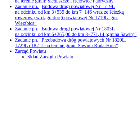
na terenie gmin: Siedliszcze i Rejowiec Fabryczny”
Zadanie pn. „Budowa drogi powiatowej Nr 1719L
na odcinku od km 3+535 do km 7+146 wraz ze ścieżką
rowerową w ciągu drogi powiatowej Nr 1719L, gm.
Wierzbica”
Zadanie pn. „Budowa drogi powiatowej Nr 1803L
na odcinku od km 6+265,00 do km 8+771,14 (gmina Sawin)”
Zadanie pn. „Przebudowa dróg powiatowych Nr 1820L,
1729L i 1821L na terenie gmin: Sawin i Ruda-Huta”
Zarząd Powiatu
Skład Zarządu Powiatu