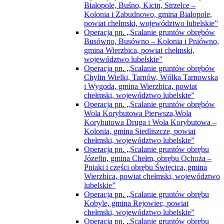
Białopole, Buśno, Kicin, Strzelce –
Kolonia i Zabudnowo, gmina Białopole,
powiat chełmski, województwo lubelskie”
Operacja pn. „Scalanie gruntów obrębów
Busówno, Busówno – Kolonia i Pniówno,
gmina Wierzbica, powiat chełmski,
województwo lubelskie”
Operacja pn. „Scalanie gruntów obrębów
Chylin Wielki, Tarnów, Wólka Tarnowska
i Wygoda, gmina Wierzbica, powiat
chełmski, województwo lubelskie”
Operacja pn. „Scalanie gruntów obrębów
Wola Korybutowa Pierwsza,Wola
Korybutowa Druga i Wola Korybutowa –
Kolonia, gmina Siedliszcze, powiat
chełmski, województwo lubelskie”
Operacja pn. „Scalanie gruntów obrębu
Józefin, gmina Chełm, obrębu Ochoża –
Pniaki i części obrębu Święcica, gmina
Wierzbica, powiat chełmski, województwo
lubelskie”
Operacja pn. „Scalanie gruntów obrębu
Kobyle, gmina Rejowiec, powiat
chełmski, województwo lubelskie”
Operacja pn. „Scalanie gruntów obrębu