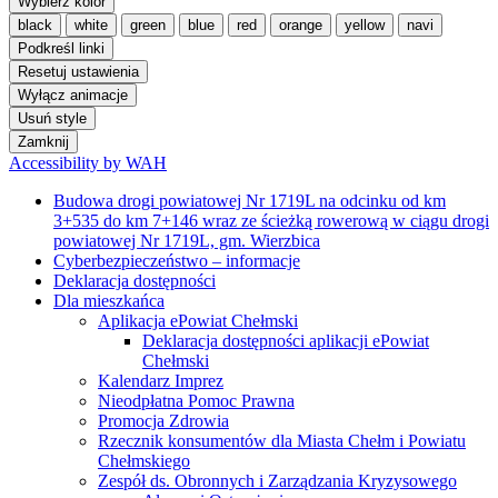
Wybierz kolor
black
white
green
blue
red
orange
yellow
navi
Podkreśl linki
Resetuj ustawienia
Wyłącz animacje
Usuń style
Zamknij
Accessibility by WAH
Budowa drogi powiatowej Nr 1719L na odcinku od km
3+535 do km 7+146 wraz ze ścieżką rowerową w ciągu drogi
powiatowej Nr 1719L, gm. Wierzbica
Cyberbezpieczeństwo – informacje
Deklaracja dostępności
Dla mieszkańca
Aplikacja ePowiat Chełmski
Deklaracja dostępności aplikacji ePowiat
Chełmski
Kalendarz Imprez
Nieodpłatna Pomoc Prawna
Promocja Zdrowia
Rzecznik konsumentów dla Miasta Chełm i Powiatu
Chełmskiego
Zespół ds. Obronnych i Zarządzania Kryzysowego