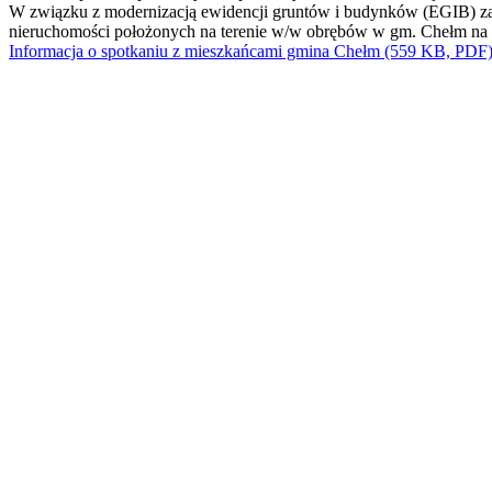
W związku z modernizacją ewidencji gruntów i budynków (EGIB) za
nieruchomości położonych na terenie w/w obrębów w gm. Chełm na s
Informacja o spotkaniu z mieszkańcami gmina Chełm (559 KB, PDF