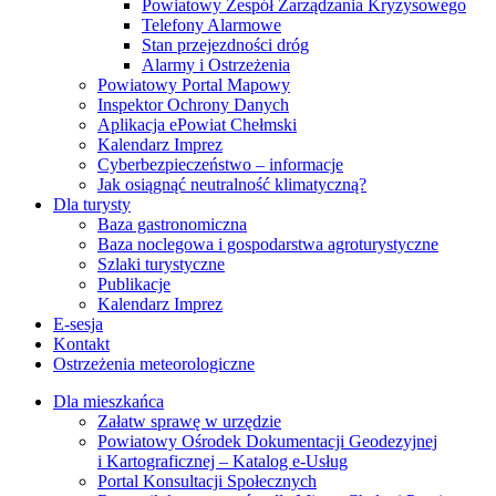
Powiatowy Zespół Zarządzania Kryzysowego
Telefony Alarmowe
Stan przejezdności dróg
Alarmy i Ostrzeżenia
Powiatowy Portal Mapowy
Inspektor Ochrony Danych
Aplikacja ePowiat Chełmski
Kalendarz Imprez
Cyberbezpieczeństwo – informacje
Jak osiągnąć neutralność klimatyczną?
Dla turysty
Baza gastronomiczna
Baza noclegowa i gospodarstwa agroturystyczne
Szlaki turystyczne
Publikacje
Kalendarz Imprez
E-sesja
Kontakt
Ostrzeżenia meteorologiczne
Dla mieszkańca
Załatw sprawę w urzędzie
Powiatowy Ośrodek Dokumentacji Geodezyjnej
i Kartograficznej – Katalog e-Usług
Portal Konsultacji Społecznych