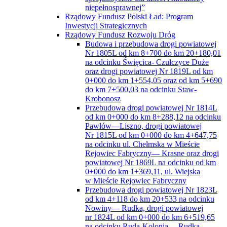
niepełnosprawnej”
Rządowy Fundusz Polski Ład: Program
Inwestycji Strategicznych
Rządowy Fundusz Rozwoju Dróg
Budowa i przebudowa drogi powiatowej
Nr 1805L od km 8+700 do km 20+180,01
na odcinku Święcica- Czułczyce Duże
oraz drogi powiatowej Nr 1819L od km
0+000 do km 1+554,05 oraz od km 5+690
do km 7+500,03 na odcinku Staw-
Krobonosz
Przebudowa drogi powiatowej Nr 1814L
od km 0+000 do km 8+288,12 na odcinku
Pawłów—Liszno, drogi powiatowej
Nr 1815L od km 0+000 do km 4+647,75
na odcinku ul. Chełmska w Mieście
Rejowiec Fabryczny— Krasne oraz drogi
powiatowej Nr 1869L na odcinku od km
0+000 do km 1+369,11, ul. Wiejska
w Mieście Rejowiec Fabryczny
Przebudowa drogi powiatowej Nr 1823L
od km 4+118 do km 20+533 na odcinku
Nowiny— Rudka, drogi powiatowej
nr 1824L od km 0+000 do km 6+519,65
na odcinku Ruda-Kolonia —Rudka