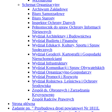
Wicestarosta
Schemat Organizacyjny
Archiwum Zakładowe
Biuro Samorządowe
Biuro Starosty
Inspektor Ochrony Danych
Pełnomocnik do spraw Ochrony Informacji
Niejawnych
Wydział Architektury i Budownictwa
Wydział Budżetu i Finansów
Wydział Edukacji, Kultury, Sportu i Spraw
Społecznych
Wydział Geodezji, Kartografii i Gospodarki
Nieruchomościami
Wydział Infrastruktury
Wydział Komunikacji i Spraw Obywatelskich
Wydział Organizacyjno-Gospodarczy
Wydział Promocji i Rozwoju
Wydział Rolnictwa, Leśnictwa i Ochrony
Środowiska
Zespół ds. Obronnych i Zarządzania
Kryzysowego
Zespół Radców Prawnych
Strona główna
Zadanie pn. ” Przebudowa drogi powiatowej Nr 1811L