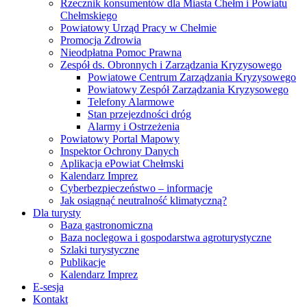
Rzecznik konsumentów dla Miasta Chełm i Powiatu
Chełmskiego
Powiatowy Urząd Pracy w Chełmie
Promocja Zdrowia
Nieodpłatna Pomoc Prawna
Zespół ds. Obronnych i Zarządzania Kryzysowego
Powiatowe Centrum Zarządzania Kryzysowego
Powiatowy Zespół Zarządzania Kryzysowego
Telefony Alarmowe
Stan przejezdności dróg
Alarmy i Ostrzeżenia
Powiatowy Portal Mapowy
Inspektor Ochrony Danych
Aplikacja ePowiat Chełmski
Kalendarz Imprez
Cyberbezpieczeństwo – informacje
Jak osiągnąć neutralność klimatyczną?
Dla turysty
Baza gastronomiczna
Baza noclegowa i gospodarstwa agroturystyczne
Szlaki turystyczne
Publikacje
Kalendarz Imprez
E-sesja
Kontakt