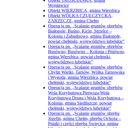
Obiekt TROŚCIANKA, gmina
Wojsławice
Obiekt WIERZBICA, gmina Wierzbica
Obiekt WÓLKA CZUŁCZYCKA,
ZARZECZE, gmina Chełm
Operacja pn. „Scalanie gruntów obrębów
Białopole, Buśno, Kicin, Strzelce –
Kolonia i Zabudnowo, gmina Białopole,
powiat chełmski, województwo lubelskie”
Operacja pn. „Scalanie gruntów obrębów
Busówno, Busówno – Kolonia i Pniówno,
gmina Wierzbica, powiat chełmski,
województwo lubelskie”
Operacja pn. „Scalanie gruntów obrębów
Chylin Wielki, Tarnów, Wólka Tarnowska
i Wygoda, gmina Wierzbica, powiat
chełmski, województwo lubelskie”
Operacja pn. „Scalanie gruntów obrębów
Wola Korybutowa Pierwsza,Wola
Korybutowa Druga i Wola Korybutowa –
Kolonia, gmina Siedliszcze, powiat
chełmski, województwo lubelskie”
Operacja pn. „Scalanie gruntów obrębu
Józefin, gmina Chełm, obrębu Ochoża –
Pniaki i części obrębu Święcica, gmina