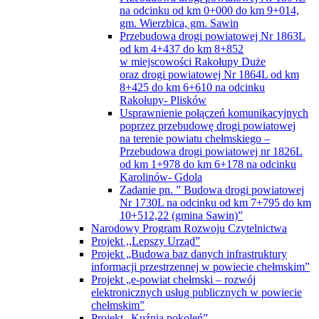
na odcinku od km 0+000 do km 9+014,
gm. Wierzbica, gm. Sawin
Przebudowa drogi powiatowej Nr 1863L
od km 4+437 do km 8+852
w miejscowości Rakołupy Duże
oraz drogi powiatowej Nr 1864L od km
8+425 do km 6+610 na odcinku
Rakołupy- Plisków
Usprawnienie połączeń komunikacyjnych
poprzez przebudowę drogi powiatowej
na terenie powiatu chełmskiego –
Przebudowa drogi powiatowej nr 1826L
od km 1+978 do km 6+178 na odcinku
Karolinów- Gdola
Zadanie pn. ” Budowa drogi powiatowej
Nr 1730L na odcinku od km 7+795 do km
10+512,22 (gmina Sawin)”
Narodowy Program Rozwoju Czytelnictwa
Projekt ,,Lepszy Urząd”
Projekt „Budowa baz danych infrastruktury
informacji przestrzennej w powiecie chełmskim”
Projekt „e-powiat chełmski – rozwój
elektronicznych usług publicznych w powiecie
chełmskim”
Projekt „Kuźnia pokoleń”