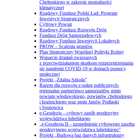
Chełmskiego w zakresie neutralności
klimatycznej
Rządowy Fundusz Polski Ład: Program
Inwestycji Strategicznych
Cyfrowy Powiat
Rządowy Fundusz Rozwoju Dróg
Fundusz Dróg Samorządowych
Rządowy Fundusz Inwestycji Lokalnych
PROW – Scalenia gruntów
Plan Strategiczny Wspólnej Polityki Rolnej
Wsparcie działań związanych
z przeciwdziałaniem skutkom rozprzestrzeniania
się pandemii COVID-19 w domach pomocy
społecznej
Projekt „Zdalna Szkoła”
Razem dla rozwoju e-usług publicznych-
regionalne partnerstwo samorządów gmin
powiatu włodawskiego, powiatów chełmskiego
i kraśnickiego oraz gmin Janów Podlaski
i Sosnowica
e-Geodezja – cyfrowy zasób geodezyjny
województwa lubelskiego
„e-Geodezja II – uzupełnienie cyfrowego zasobu
geodezyjnego województwa lubelskiego”
Projekt „Budowa baz danych infrastruktury