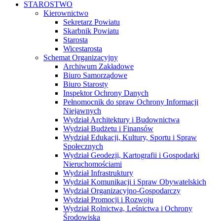
STAROSTWO
Kierownictwo
Sekretarz Powiatu
Skarbnik Powiatu
Starosta
Wicestarosta
Schemat Organizacyjny
Archiwum Zakładowe
Biuro Samorządowe
Biuro Starosty
Inspektor Ochrony Danych
Pełnomocnik do spraw Ochrony Informacji
Niejawnych
Wydział Architektury i Budownictwa
Wydział Budżetu i Finansów
Wydział Edukacji, Kultury, Sportu i Spraw
Społecznych
Wydział Geodezji, Kartografii i Gospodarki
Nieruchomościami
Wydział Infrastruktury
Wydział Komunikacji i Spraw Obywatelskich
Wydział Organizacyjno-Gospodarczy
Wydział Promocji i Rozwoju
Wydział Rolnictwa, Leśnictwa i Ochrony
Środowiska