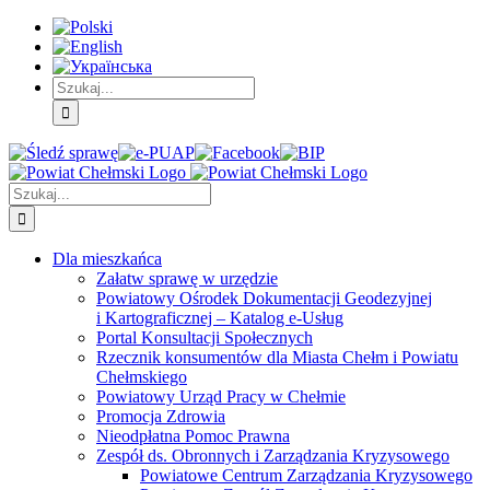
Skip
Skip
Skip
to:
to:
to:
Treść
Menu
Menu
główna
główne
dodatkowe
Szukaj
Śledź
E-
Facebook
BIP
Instagram
sprawę
PUAP
Szukaj
Dla mieszkańca
Załatw sprawę w urzędzie
Powiatowy Ośrodek Dokumentacji Geodezyjnej
i Kartograficznej – Katalog e-Usług
Portal Konsultacji Społecznych
Rzecznik konsumentów dla Miasta Chełm i Powiatu
Chełmskiego
Powiatowy Urząd Pracy w Chełmie
Promocja Zdrowia
Nieodpłatna Pomoc Prawna
Zespół ds. Obronnych i Zarządzania Kryzysowego
Powiatowe Centrum Zarządzania Kryzysowego