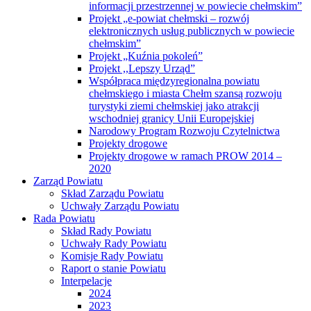
informacji przestrzennej w powiecie chełmskim”
Projekt „e-powiat chełmski – rozwój
elektronicznych usług publicznych w powiecie
chełmskim”
Projekt „Kuźnia pokoleń”
Projekt ,,Lepszy Urząd”
Współpraca międzyregionalna powiatu
chełmskiego i miasta Chełm szansą rozwoju
turystyki ziemi chełmskiej jako atrakcji
wschodniej granicy Unii Europejskiej
Narodowy Program Rozwoju Czytelnictwa
Projekty drogowe
Projekty drogowe w ramach PROW 2014 –
2020
Zarząd Powiatu
Skład Zarządu Powiatu
Uchwały Zarządu Powiatu
Rada Powiatu
Skład Rady Powiatu
Uchwały Rady Powiatu
Komisje Rady Powiatu
Raport o stanie Powiatu
Interpelacje
2024
2023