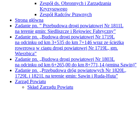
Zespół ds. Obronnych i Zarządzania
Kryzysowego
Zespół Radców Prawnych
Strona główna
Zadanie pn. ” Przebudowa drogi powiatowej Nr 1811L
na terenie gmin: Siedliszcze i Rejowiec Fabryczny”
Zadanie pn. „Budowa drogi powiatowej Nr 1719L
na odcinku od km 3+535 do km 7+146 wraz ze ścieżką
rowerową w ciągu drogi powiatowej Nr 1719L, gm.
Wierzbica”
Zadanie pn. „Budowa drogi powiatowej Nr 1803L
na odcinku od km 6+265,00 do km 8+771,14 (gmina Sawin)”
Zadanie pn. „Przebudowa dróg powiatowych Nr 1820L,
1729L i 1821L na terenie gmin: Sawin i Ruda-Huta”
Zarząd Powiatu
Skład Zarządu Powiatu