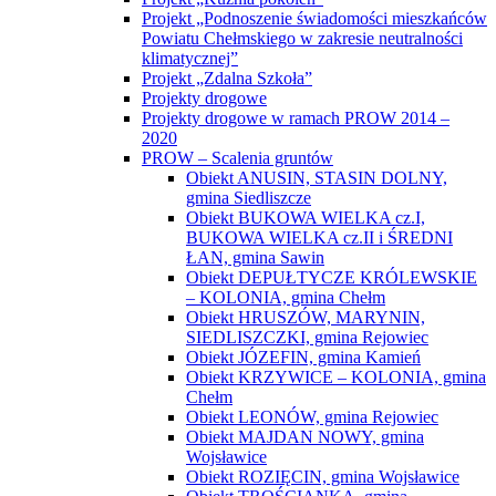
Projekt „Podnoszenie świadomości mieszkańców
Powiatu Chełmskiego w zakresie neutralności
klimatycznej”
Projekt „Zdalna Szkoła”
Projekty drogowe
Projekty drogowe w ramach PROW 2014 –
2020
PROW – Scalenia gruntów
Obiekt ANUSIN, STASIN DOLNY,
gmina Siedliszcze
Obiekt BUKOWA WIELKA cz.I,
BUKOWA WIELKA cz.II i ŚREDNI
ŁAN, gmina Sawin
Obiekt DEPUŁTYCZE KRÓLEWSKIE
– KOLONIA, gmina Chełm
Obiekt HRUSZÓW, MARYNIN,
SIEDLISZCZKI, gmina Rejowiec
Obiekt JÓZEFIN, gmina Kamień
Obiekt KRZYWICE – KOLONIA, gmina
Chełm
Obiekt LEONÓW, gmina Rejowiec
Obiekt MAJDAN NOWY, gmina
Wojsławice
Obiekt ROZIĘCIN, gmina Wojsławice