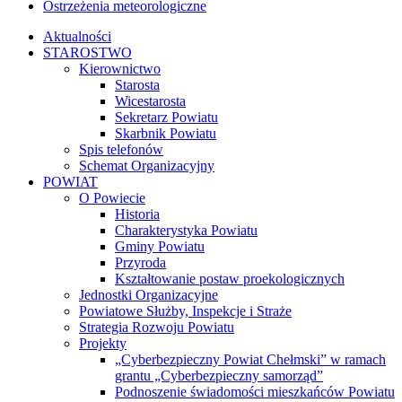
Ostrzeżenia meteorologiczne
Aktualności
STAROSTWO
Kierownictwo
Starosta
Wicestarosta
Sekretarz Powiatu
Skarbnik Powiatu
Spis telefonów
Schemat Organizacyjny
POWIAT
O Powiecie
Historia
Charakterystyka Powiatu
Gminy Powiatu
Przyroda
Kształtowanie postaw proekologicznych
Jednostki Organizacyjne
Powiatowe Służby, Inspekcje i Straże
Strategia Rozwoju Powiatu
Projekty
„Cyberbezpieczny Powiat Chełmski” w ramach
grantu „Cyberbezpieczny samorząd”
Podnoszenie świadomości mieszkańców Powiatu