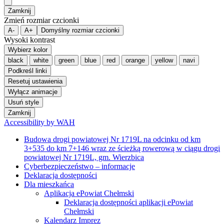
Zamknij
Zmień rozmiar czcionki
A-
A+
Domyślny rozmiar czcionki
Wysoki kontrast
Wybierz kolor
black
white
green
blue
red
orange
yellow
navi
Podkreśl linki
Resetuj ustawienia
Wyłącz animacje
Usuń style
Zamknij
Accessibility by WAH
Budowa drogi powiatowej Nr 1719L na odcinku od km
3+535 do km 7+146 wraz ze ścieżką rowerową w ciągu drogi
powiatowej Nr 1719L, gm. Wierzbica
Cyberbezpieczeństwo – informacje
Deklaracja dostępności
Dla mieszkańca
Aplikacja ePowiat Chełmski
Deklaracja dostępności aplikacji ePowiat
Chełmski
Kalendarz Imprez