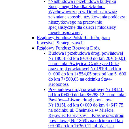
“Nadbudowa i przebudowa budynku
Specjalnego Ośrodka Szkolno-
Wychowawczego w Dorohusku wraz
ze zmianą sposobu użytkowania poddasza
nieużytkowego na pracownie
specjalistyczne dla dzieci i młodzieży
niepełnosprawnej”
Rządowy Fundusz Polski Ład: Program
Inwestycji Strategicznych
Rządowy Fundusz Rozwoju Dróg
Budowa i przebudowa drogi powiatowej
Nr 1805L od km 8+700 do km 20+180,01
na odcinku Święcica- Czułczyce Duże
oraz drogi powiatowej Nr 1819L od km
0+000 do km 1+554,05 oraz od km 5+690
do km 7+500,03 na odcinku Staw-
Krobonosz
Przebudowa drogi powiatowej Nr 1814L
od km 0+000 do km 8+288,12 na odcinku
Pawłów—Liszno, drogi powiatowej
Nr 1815L od km 0+000 do km 4+647,75
na odcinku ul. Chełmska w Mieście
Rejowiec Fabryczny— Krasne oraz drogi
powiatowej Nr 1869L na odcinku od km
0+000 do km 1+369,11, ul. Wiejska