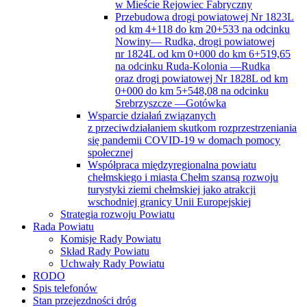
w Mieście Rejowiec Fabryczny
Przebudowa drogi powiatowej Nr 1823L
od km 4+118 do km 20+533 na odcinku
Nowiny— Rudka, drogi powiatowej
nr 1824L od km 0+000 do km 6+519,65
na odcinku Ruda-Kolonia —Rudka
oraz drogi powiatowej Nr 1828L od km
0+000 do km 5+548,08 na odcinku
Srebrzyszcze —Gotówka
Wsparcie działań związanych
z przeciwdziałaniem skutkom rozprzestrzeniania
się pandemii COVID-19 w domach pomocy
społecznej
Współpraca międzyregionalna powiatu
chełmskiego i miasta Chełm szansą rozwoju
turystyki ziemi chełmskiej jako atrakcji
wschodniej granicy Unii Europejskiej
Strategia rozwoju Powiatu
Rada Powiatu
Komisje Rady Powiatu
Skład Rady Powiatu
Uchwały Rady Powiatu
RODO
Spis telefonów
Stan przejezdności dróg