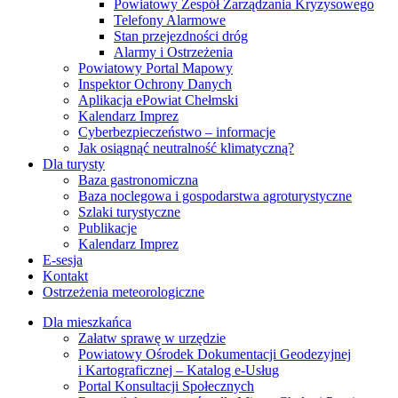
Powiatowy Zespół Zarządzania Kryzysowego
Telefony Alarmowe
Stan przejezdności dróg
Alarmy i Ostrzeżenia
Powiatowy Portal Mapowy
Inspektor Ochrony Danych
Aplikacja ePowiat Chełmski
Kalendarz Imprez
Cyberbezpieczeństwo – informacje
Jak osiągnąć neutralność klimatyczną?
Dla turysty
Baza gastronomiczna
Baza noclegowa i gospodarstwa agroturystyczne
Szlaki turystyczne
Publikacje
Kalendarz Imprez
E-sesja
Kontakt
Ostrzeżenia meteorologiczne
Dla mieszkańca
Załatw sprawę w urzędzie
Powiatowy Ośrodek Dokumentacji Geodezyjnej
i Kartograficznej – Katalog e-Usług
Portal Konsultacji Społecznych