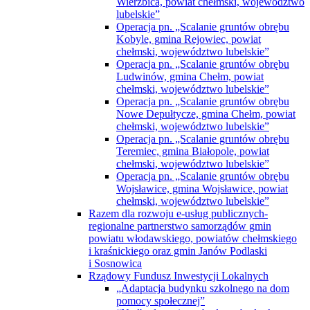
Wierzbica, powiat chełmski, województwo
lubelskie”
Operacja pn. „Scalanie gruntów obrębu
Kobyle, gmina Rejowiec, powiat
chełmski, województwo lubelskie”
Operacja pn. „Scalanie gruntów obrębu
Ludwinów, gmina Chełm, powiat
chełmski, województwo lubelskie”
Operacja pn. „Scalanie gruntów obrębu
Nowe Depułtycze, gmina Chełm, powiat
chełmski, województwo lubelskie”
Operacja pn. „Scalanie gruntów obrębu
Teremiec, gmina Białopole, powiat
chełmski, województwo lubelskie”
Operacja pn. „Scalanie gruntów obrębu
Wojsławice, gmina Wojsławice, powiat
chełmski, województwo lubelskie”
Razem dla rozwoju e-usług publicznych-
regionalne partnerstwo samorządów gmin
powiatu włodawskiego, powiatów chełmskiego
i kraśnickiego oraz gmin Janów Podlaski
i Sosnowica
Rządowy Fundusz Inwestycji Lokalnych
„Adaptacja budynku szkolnego na dom
pomocy społecznej”