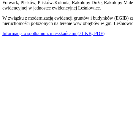
Folwark, Plisków, Plisków-Kolonia, Rakołupy Duże, Rakołupy Małe, 
ewidencyjnej w jednostce ewidencyjnej Leśniowice.
W związku z modernizacją ewidencji gruntów i budynków (EGIB) za
nieruchomości położonych na terenie w/w obrębów w gm. Leśniowice
Informacja o spotkaniu z mieszkańcami (71 KB, PDF)