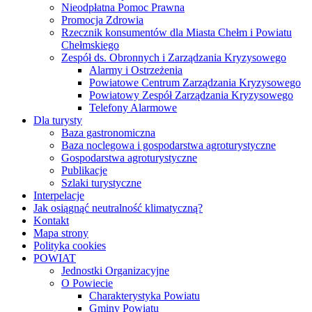
Nieodpłatna Pomoc Prawna
Promocja Zdrowia
Rzecznik konsumentów dla Miasta Chełm i Powiatu
Chełmskiego
Zespół ds. Obronnych i Zarządzania Kryzysowego
Alarmy i Ostrzeżenia
Powiatowe Centrum Zarządzania Kryzysowego
Powiatowy Zespół Zarządzania Kryzysowego
Telefony Alarmowe
Dla turysty
Baza gastronomiczna
Baza noclegowa i gospodarstwa agroturystyczne
Gospodarstwa agroturystyczne
Publikacje
Szlaki turystyczne
Interpelacje
Jak osiągnąć neutralność klimatyczną?
Kontakt
Mapa strony
Polityka cookies
POWIAT
Jednostki Organizacyjne
O Powiecie
Charakterystyka Powiatu
Gminy Powiatu