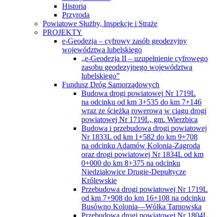
Historia
Przyroda
Powiatowe Służby, Inspekcje i Straże
PROJEKTY
e-Geodezja – cyfrowy zasób geodezyjny
województwa lubelskiego
„e-Geodezja II – uzupełnienie cyfrowego
zasobu geodezyjnego województwa
lubelskiego”
Fundusz Dróg Samorządowych
Budowa drogi powiatowej Nr 1719L
na odcinku od km 3+535 do km 7+146
wraz ze ścieżką rowerową w ciągu drogi
powiatowej Nr 1719L, gm. Wierzbica
Budowa i przebudowa drogi powiatowej
Nr 1833L od km 1+582 do km 9+708
na odcinku Adamów Kolonia-Zagroda
oraz drogi powiatowej Nr 1834L od km
0+000 do km 8+375 na odcinku
Niedziałowice Drugie-Depułtycze
Królewskie
Przebudowa drogi powiatowej Nr 1719L
od km 7+908 do km 16+108 na odcinku
Busówno Kolonia—Wólka Tarnowska
Przebudowa drogi powiatowej Nr 1804L