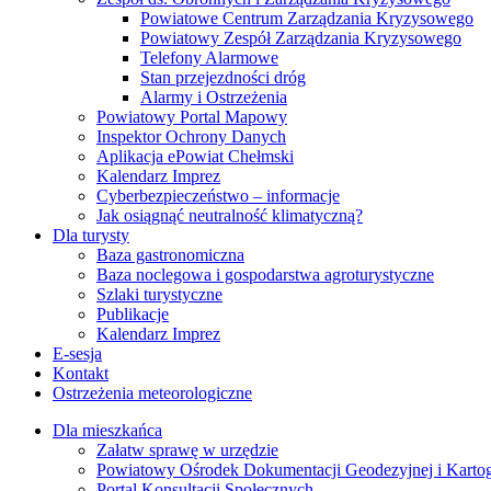
Powiatowe Centrum Zarządzania Kryzysowego
Powiatowy Zespół Zarządzania Kryzysowego
Telefony Alarmowe
Stan przejezdności dróg
Alarmy i Ostrzeżenia
Powiatowy Portal Mapowy
Inspektor Ochrony Danych
Aplikacja ePowiat Chełmski
Kalendarz Imprez
Cyberbezpieczeństwo – informacje
Jak osiągnąć neutralność klimatyczną?
Dla turysty
Baza gastronomiczna
Baza noclegowa i gospodarstwa agroturystyczne
Szlaki turystyczne
Publikacje
Kalendarz Imprez
E-sesja
Kontakt
Ostrzeżenia meteorologiczne
Dla mieszkańca
Załatw sprawę w urzędzie
Powiatowy Ośrodek Dokumentacji Geodezyjnej i Kartogr
Portal Konsultacji Społecznych