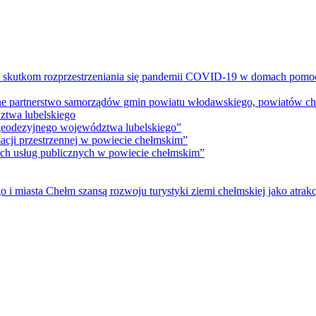
m skutkom rozprzestrzeniania się pandemii COVID-19 w domach pomoc
lne partnerstwo samorządów gmin powiatu włodawskiego, powiatów che
ztwa lubelskiego
 geodezyjnego województwa lubelskiego”
acji przestrzennej w powiecie chełmskim”
nych usług publicznych w powiecie chełmskim”
i miasta Chełm szansą rozwoju turystyki ziemi chełmskiej jako atrakc