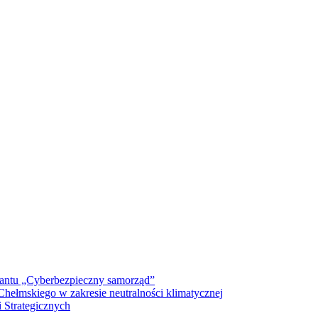
antu „Cyberbezpieczny samorząd”
ełmskiego w zakresie neutralności klimatycznej
 Strategicznych