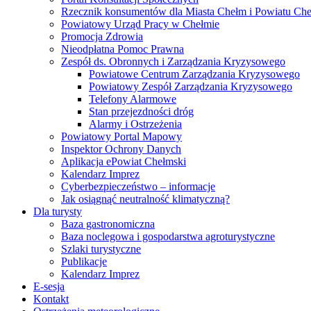
Rzecznik konsumentów dla Miasta Chełm i Powiatu Ch
Powiatowy Urząd Pracy w Chełmie
Promocja Zdrowia
Nieodpłatna Pomoc Prawna
Zespół ds. Obronnych i Zarządzania Kryzysowego
Powiatowe Centrum Zarządzania Kryzysowego
Powiatowy Zespół Zarządzania Kryzysowego
Telefony Alarmowe
Stan przejezdności dróg
Alarmy i Ostrzeżenia
Powiatowy Portal Mapowy
Inspektor Ochrony Danych
Aplikacja ePowiat Chełmski
Kalendarz Imprez
Cyberbezpieczeństwo – informacje
Jak osiągnąć neutralność klimatyczną?
Dla turysty
Baza gastronomiczna
Baza noclegowa i gospodarstwa agroturystyczne
Szlaki turystyczne
Publikacje
Kalendarz Imprez
E-sesja
Kontakt