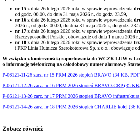
nr 15
z dnia 26 lutego 2026 roku w sprawie wprowadzenia
dr
od godz. 00.00, do dnia 31 maja 2026 r., do godz. 23.59,
nr 16
z dnia 26 lutego 2026 roku w sprawie wprowadzenia
dr
2026 r., od godz. 00.00, do dnia 31 maja 2026 r., do godz. 23.5
nr 17
z dnia 26 lutego 2026 roku w sprawie wprowadzenia
dr
Rzeczypospolitej Polskiej, obowiązuje od dnia 1 marca 2026 r.,
nr 18
z dnia 26 lutego 2026 roku w sprawie wprowadzenia
tr
i PKP Linia Hutnicza Szerokotorowa Sp. z o.o., obowiązuje od 
W związku z
koniecznością raportowania do WCZK LUW w Lubli
o informację telefoniczną na całodobowy numer alarmowy Staro
P-06121-11-26 zarz. nr 15 PRM 2026 stopień BRAVO (34 KB, PDF
P-06121-12-26 zarz. nr 16 PRM 2026 stopień BRAVO-CRP
(35 KB
P-06121-13-26 zarz. nr 17 PRM 2026 stopień BRAVO infrastruktur
P-06121-14-26 zarz. nr 18 PRM 2026 stopień CHARLIE kolej (36 
Zobacz również