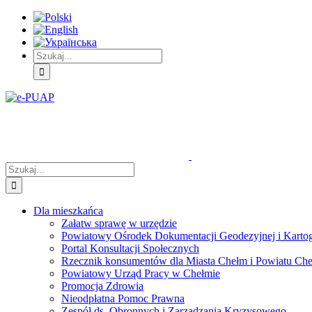
Skip
Skip
Skip
to:
to:
to:
Treść
Menu
Menu
główna
główne
dodatkowe
Szukaj
Śledź
E-
Facebook
BIP
Instagram
sprawę
PUAP
Szukaj
Dla mieszkańca
Załatw sprawę w urzędzie
Powiatowy Ośrodek Dokumentacji Geodezyjnej i Kartogr
Portal Konsultacji Społecznych
Rzecznik konsumentów dla Miasta Chełm i Powiatu Ch
Powiatowy Urząd Pracy w Chełmie
Promocja Zdrowia
Nieodpłatna Pomoc Prawna
Zespół ds. Obronnych i Zarządzania Kryzysowego