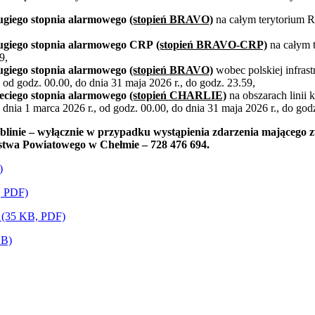
ugiego stopnia alarmowego
(stopień BRAVO)
na całym terytorium R
ugiego stopnia alarmowego CRP
(stopień BRAVO-CRP)
na całym t
9,
ugiego stopnia alarmowego
(stopień BRAVO)
wobec polskiej infrast
 od godz. 00.00, do dnia 31 maja 2026 r., do godz. 23.59,
zeciego stopnia alarmowego
(stopień CHARLIE)
na obszarach linii
dnia 1 marca 2026 r., od godz. 00.00, do dnia 31 maja 2026 r., do god
nie – wyłącznie w przypadku wystąpienia zdarzenia mającego z
stwa Powiatowego w Chełmie – 728 476 694.
)
, PDF)
a (35 KB, PDF)
KB)