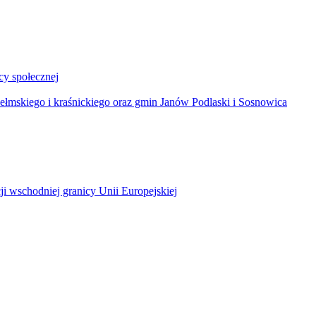
y społecznej
łmskiego i kraśnickiego oraz gmin Janów Podlaski i Sosnowica
ji wschodniej granicy Unii Europejskiej