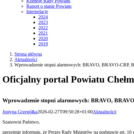
Komisje Rady Powiatu
Raport o stanie Powiatu
Interpelacje
2024
2023
2022
2021
2020
2019
Strona główna
Aktualności
Wprowadzenie stopni alarmowych: BRAVO, BRAVO-CRP, BR
Oficjalny portal Powiatu Chełm
Wprowadzenie stopni alarmowych: BRAVO, BRAVO-
Justyna Grzegółka
2026-02-27T09:50:28+01:00
Aktualności
|
Szanowni Państwo,
uprzejmie informuję, że Prezes Rady Ministrów na podstawie art. 16 u