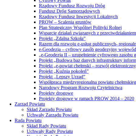
Cyfrowy Powiat
Rządowy Fundusz Rozwoju Dróg
Fundusz Dróg Samorządowych
Rządowy Fundusz Inwestycji Lokalnych
PROW – Scalenia gruntów
Plan Strategiczny Wspólnej Polityki Rolnej
Wsparcie działań związanych z przeciwdziałanie
Projekt „Zdalna Szkoła”
Razem dla rozwoju e-usług publicznych- regiona
e-Geodezja – cyfrowy zasób geodezyjny wojewód
„e-Geodezja II – uzupełnienie cyfrowego zasobu
Projekt „Budowa baz danych infrastruktury inform
Projekt „e-powiat chełmski – rozwój elektronicz
Projekt „Kuźnia pokoleń”
Projekt ,,Lepszy Urząd”
Współpraca międzyregionalna powiatu chełmskiego 
Narodowy Program Rozwoju Czytelnictwa
Projekty drogowe
Projekty drogowe w ramach PROW 2014 – 2020
Zarząd Powiatu
Skład Zarządu Powiatu
Uchwały Zarządu Powiatu
Rada Powiatu
Skład Rady Powiatu
Uchwały Rady Powiatu