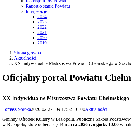
Komisje Rady Powiatu
Raport o stanie Powiatu
Interpelacje
2024
2023
2022
2021
2020
2019
Strona główna
Aktualności
XX Indywidualne Mistrzostwa Powiatu Chełmskiego w Szach
Oficjalny portal Powiatu Chełm
XX Indywidualne Mistrzostwa Powiatu Chełmskiego 
Tomasz Soroka
2026-02-27T09:17:52+01:00
Aktualności
|
Gminny Ośrodek Kultury w Białopolu, Publiczna Szkoła Podstawow
w Białopolu, które odbędą się
14 marca 2026 r.
o godz. 10.00
w hali