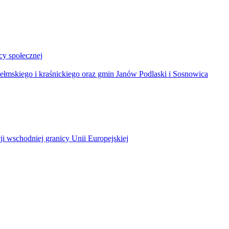
y społecznej
łmskiego i kraśnickiego oraz gmin Janów Podlaski i Sosnowica
ji wschodniej granicy Unii Europejskiej