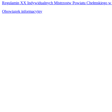
Regulamin XX Indywidualnych Mistrzostw Powiatu Chełmskiego w
Obowiązek informacyjny