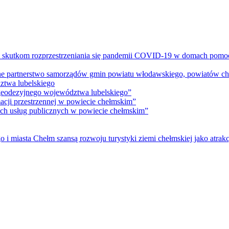
m skutkom rozprzestrzeniania się pandemii COVID-19 w domach pomoc
lne partnerstwo samorządów gmin powiatu włodawskiego, powiatów che
ztwa lubelskiego
 geodezyjnego województwa lubelskiego”
acji przestrzennej w powiecie chełmskim”
nych usług publicznych w powiecie chełmskim”
i miasta Chełm szansą rozwoju turystyki ziemi chełmskiej jako atrakc