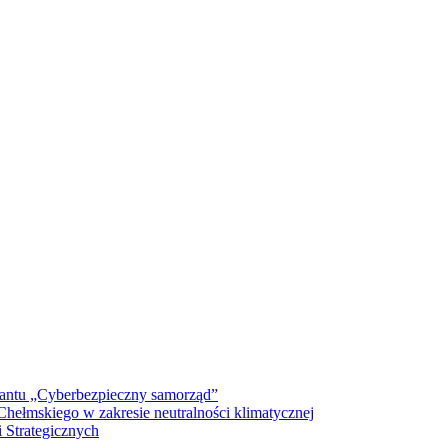
antu „Cyberbezpieczny samorząd”
ełmskiego w zakresie neutralności klimatycznej
 Strategicznych