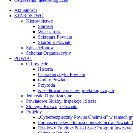
Ostrzeżenia meteorologiczne
Aktualności
STAROSTWO
Kierownictwo
Starosta
Wicestarosta
Sekretarz Powiatu
Skarbnik Powiatu
Spis telefonów
Schemat Organizacyjny
POWIAT
O Powiecie
Historia
Charakterystyka Powiatu
Gminy Powiatu
Przyroda
Kształtowanie postaw proekologicznych
Jednostki Organizacyjne
Powiatowe Służby, Inspekcje i Straże
Strategia Rozwoju Powiatu
Projekty
„Cyberbezpieczny Powiat Chełmski” w ramach gr
Podnoszenie świadomości mieszkańców Powiatu Ch
Rządowy Fundusz Polski Ład: Program Inwestycji