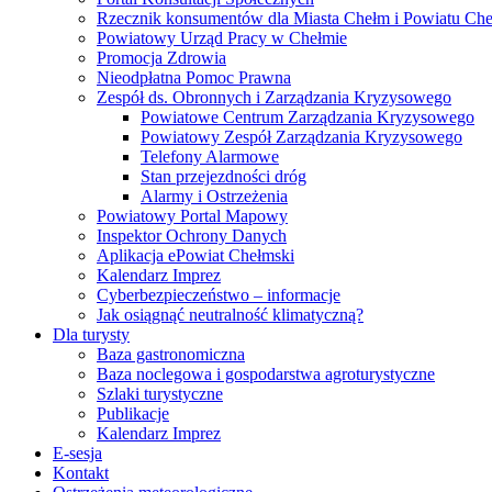
Rzecznik konsumentów dla Miasta Chełm i Powiatu Ch
Powiatowy Urząd Pracy w Chełmie
Promocja Zdrowia
Nieodpłatna Pomoc Prawna
Zespół ds. Obronnych i Zarządzania Kryzysowego
Powiatowe Centrum Zarządzania Kryzysowego
Powiatowy Zespół Zarządzania Kryzysowego
Telefony Alarmowe
Stan przejezdności dróg
Alarmy i Ostrzeżenia
Powiatowy Portal Mapowy
Inspektor Ochrony Danych
Aplikacja ePowiat Chełmski
Kalendarz Imprez
Cyberbezpieczeństwo – informacje
Jak osiągnąć neutralność klimatyczną?
Dla turysty
Baza gastronomiczna
Baza noclegowa i gospodarstwa agroturystyczne
Szlaki turystyczne
Publikacje
Kalendarz Imprez
E-sesja
Kontakt