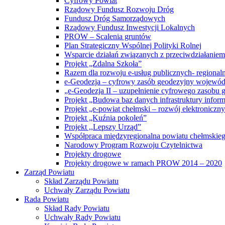
Cyfrowy Powiat
Rządowy Fundusz Rozwoju Dróg
Fundusz Dróg Samorządowych
Rządowy Fundusz Inwestycji Lokalnych
PROW – Scalenia gruntów
Plan Strategiczny Wspólnej Polityki Rolnej
Wsparcie działań związanych z przeciwdziałanie
Projekt „Zdalna Szkoła”
Razem dla rozwoju e-usług publicznych- regiona
e-Geodezja – cyfrowy zasób geodezyjny wojewód
„e-Geodezja II – uzupełnienie cyfrowego zasobu
Projekt „Budowa baz danych infrastruktury inform
Projekt „e-powiat chełmski – rozwój elektronicz
Projekt „Kuźnia pokoleń”
Projekt ,,Lepszy Urząd”
Współpraca międzyregionalna powiatu chełmskiego 
Narodowy Program Rozwoju Czytelnictwa
Projekty drogowe
Projekty drogowe w ramach PROW 2014 – 2020
Zarząd Powiatu
Skład Zarządu Powiatu
Uchwały Zarządu Powiatu
Rada Powiatu
Skład Rady Powiatu
Uchwały Rady Powiatu