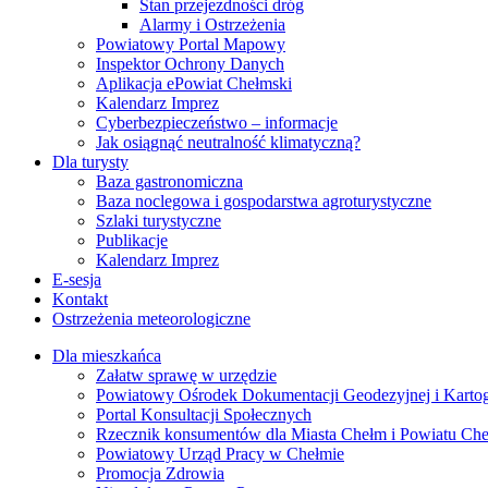
Stan przejezdności dróg
Alarmy i Ostrzeżenia
Powiatowy Portal Mapowy
Inspektor Ochrony Danych
Aplikacja ePowiat Chełmski
Kalendarz Imprez
Cyberbezpieczeństwo – informacje
Jak osiągnąć neutralność klimatyczną?
Dla turysty
Baza gastronomiczna
Baza noclegowa i gospodarstwa agroturystyczne
Szlaki turystyczne
Publikacje
Kalendarz Imprez
E-sesja
Kontakt
Ostrzeżenia meteorologiczne
Dla mieszkańca
Załatw sprawę w urzędzie
Powiatowy Ośrodek Dokumentacji Geodezyjnej i Kartogr
Portal Konsultacji Społecznych
Rzecznik konsumentów dla Miasta Chełm i Powiatu Ch
Powiatowy Urząd Pracy w Chełmie
Promocja Zdrowia