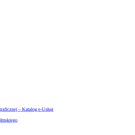
aficznej – Katalog e-Usług
ełmskiego