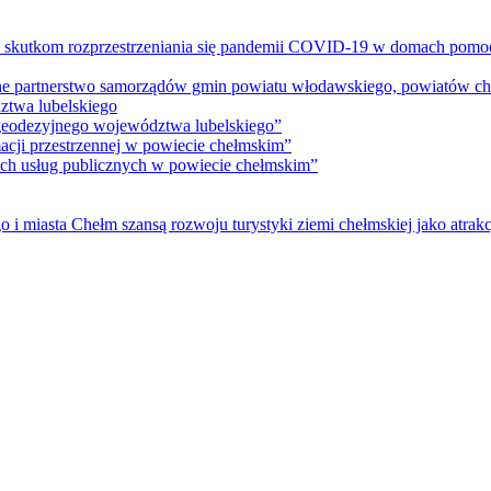
m skutkom rozprzestrzeniania się pandemii COVID-19 w domach pomoc
lne partnerstwo samorządów gmin powiatu włodawskiego, powiatów che
ztwa lubelskiego
 geodezyjnego województwa lubelskiego”
acji przestrzennej w powiecie chełmskim”
nych usług publicznych w powiecie chełmskim”
i miasta Chełm szansą rozwoju turystyki ziemi chełmskiej jako atrakc