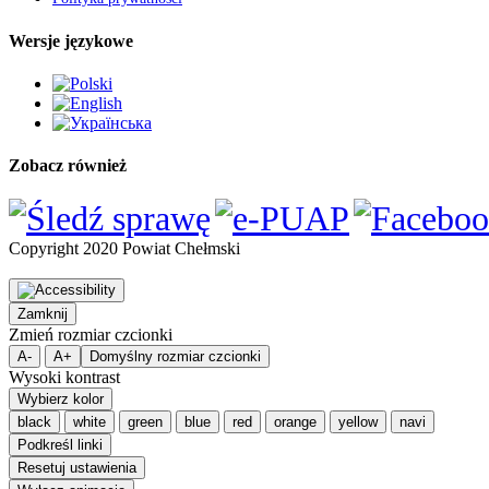
Wersje językowe
Zobacz również
Copyright 2020 Powiat Chełmski
Zamknij
Zmień rozmiar czcionki
A-
A+
Domyślny rozmiar czcionki
Wysoki kontrast
Wybierz kolor
black
white
green
blue
red
orange
yellow
navi
Podkreśl linki
Resetuj ustawienia