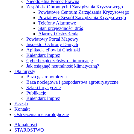
Nieodpłatna Pomoc Prawna
Zespół ds. Obronnych i Zarządzania Kryzysowego
Powiatowe Centrum Zarządzania Kryzysowego
Powiatowy Zespół Zarządzania Kryzysowego
Telefony Alarmowe
Stan przejezdności dróg
Alarmy i Ostrzeżenia
Powiatowy Portal Mapowy
Inspektor Ochrony Danych
Aplikacja ePowiat Chełmski
Kalendarz Imprez
Cyberbezpieczeństwo – informacje
Jak osiągnąć neutralność klimatyczną?
Dla turysty
Baza gastronomiczna
Baza noclegowa i gospodarstwa agroturystyczne
Szlaki turystyczne
Publikacje
Kalendarz Imprez
E-sesja
Kontakt
Ostrzeżenia meteorologiczne
Aktualności
STAROSTWO