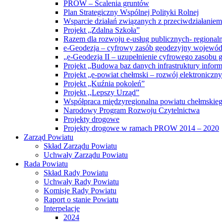
PROW – Scalenia gruntów
Plan Strategiczny Wspólnej Polityki Rolnej
Wsparcie działań związanych z przeciwdziałanie
Projekt „Zdalna Szkoła”
Razem dla rozwoju e-usług publicznych- regiona
e-Geodezja – cyfrowy zasób geodezyjny wojewód
„e-Geodezja II – uzupełnienie cyfrowego zasobu
Projekt „Budowa baz danych infrastruktury inform
Projekt „e-powiat chełmski – rozwój elektronicz
Projekt „Kuźnia pokoleń”
Projekt ,,Lepszy Urząd”
Współpraca międzyregionalna powiatu chełmskiego 
Narodowy Program Rozwoju Czytelnictwa
Projekty drogowe
Projekty drogowe w ramach PROW 2014 – 2020
Zarząd Powiatu
Skład Zarządu Powiatu
Uchwały Zarządu Powiatu
Rada Powiatu
Skład Rady Powiatu
Uchwały Rady Powiatu
Komisje Rady Powiatu
Raport o stanie Powiatu
Interpelacje
2024