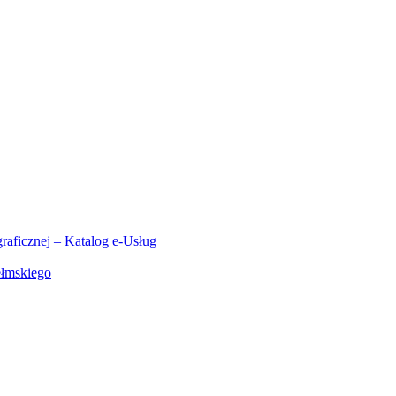
aficznej – Katalog e-Usług
ełmskiego