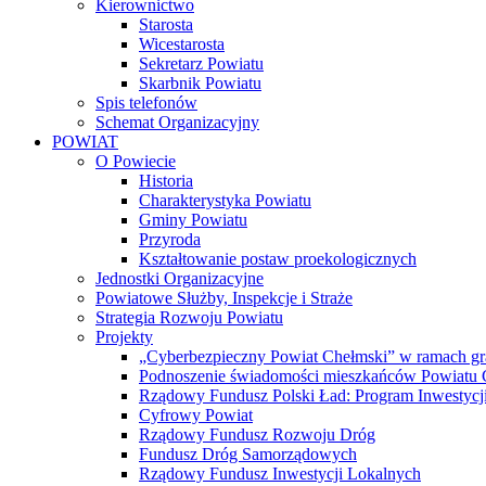
Kierownictwo
Starosta
Wicestarosta
Sekretarz Powiatu
Skarbnik Powiatu
Spis telefonów
Schemat Organizacyjny
POWIAT
O Powiecie
Historia
Charakterystyka Powiatu
Gminy Powiatu
Przyroda
Kształtowanie postaw proekologicznych
Jednostki Organizacyjne
Powiatowe Służby, Inspekcje i Straże
Strategia Rozwoju Powiatu
Projekty
„Cyberbezpieczny Powiat Chełmski” w ramach gr
Podnoszenie świadomości mieszkańców Powiatu Ch
Rządowy Fundusz Polski Ład: Program Inwestycji
Cyfrowy Powiat
Rządowy Fundusz Rozwoju Dróg
Fundusz Dróg Samorządowych
Rządowy Fundusz Inwestycji Lokalnych