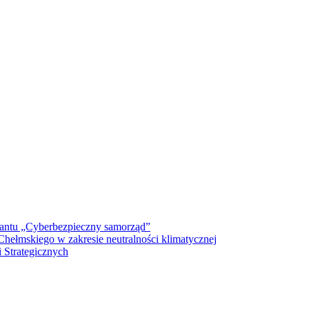
antu „Cyberbezpieczny samorząd”
ełmskiego w zakresie neutralności klimatycznej
 Strategicznych