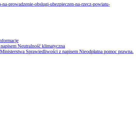
o-na-prowadzenie-obslugi-ubezpieczen-na-rzecz-powiatu-