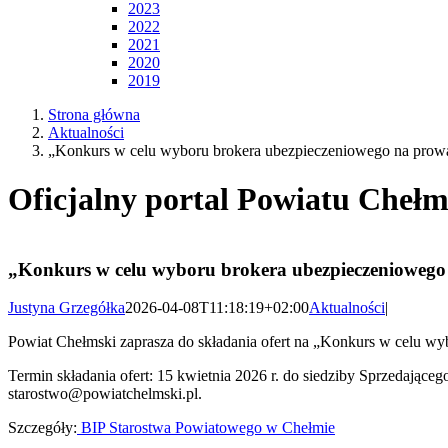
2023
2022
2021
2020
2019
Strona główna
Aktualności
„Konkurs w celu wyboru brokera ubezpieczeniowego na prowa
Oficjalny portal Powiatu Chełm
„Konkurs w celu wyboru brokera ubezpieczeniowego 
Justyna Grzegółka
2026-04-08T11:18:19+02:00
Aktualności
|
Powiat Chełmski zaprasza do składania ofert na „Konkurs w celu w
Termin składania ofert: 15 kwietnia 2026 r. do siedziby Sprzedająceg
starostwo@powiatchelmski.pl.
Szczegóły:
BIP Starostwa Powiatowego w Chełmie