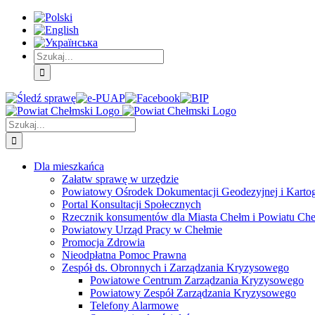
Skip
Skip
Skip
to:
to:
to:
Treść
Menu
Menu
główna
główne
dodatkowe
Szukaj
Śledź
E-
Facebook
BIP
Instagram
sprawę
PUAP
Szukaj
Dla mieszkańca
Załatw sprawę w urzędzie
Powiatowy Ośrodek Dokumentacji Geodezyjnej i Kartogr
Portal Konsultacji Społecznych
Rzecznik konsumentów dla Miasta Chełm i Powiatu Ch
Powiatowy Urząd Pracy w Chełmie
Promocja Zdrowia
Nieodpłatna Pomoc Prawna
Zespół ds. Obronnych i Zarządzania Kryzysowego
Powiatowe Centrum Zarządzania Kryzysowego
Powiatowy Zespół Zarządzania Kryzysowego
Telefony Alarmowe