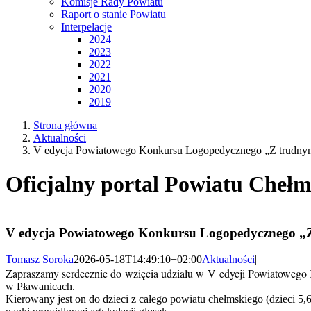
Komisje Rady Powiatu
Raport o stanie Powiatu
Interpelacje
2024
2023
2022
2021
2020
2019
Strona główna
Aktualności
V edycja Powiatowego Konkursu Logopedycznego „Z trudnymi
Oficjalny portal Powiatu Chełm
V edycja Powiatowego Konkursu Logopedycznego „Z
Tomasz Soroka
2026-05-18T14:49:10+02:00
Aktualności
|
Zapraszamy serdecznie do wzięcia udziału w V edycji Powiatoweg
w Pławanicach.
Kierowany jest on do dzieci z całego powiatu chełmskiego (dzieci 5