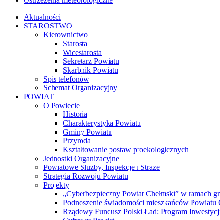
Ostrzeżenia meteorologiczne
Aktualności
STAROSTWO
Kierownictwo
Starosta
Wicestarosta
Sekretarz Powiatu
Skarbnik Powiatu
Spis telefonów
Schemat Organizacyjny
POWIAT
O Powiecie
Historia
Charakterystyka Powiatu
Gminy Powiatu
Przyroda
Kształtowanie postaw proekologicznych
Jednostki Organizacyjne
Powiatowe Służby, Inspekcje i Straże
Strategia Rozwoju Powiatu
Projekty
„Cyberbezpieczny Powiat Chełmski” w ramach gr
Podnoszenie świadomości mieszkańców Powiatu Ch
Rządowy Fundusz Polski Ład: Program Inwestycji