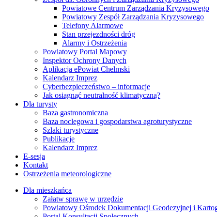
Powiatowe Centrum Zarządzania Kryzysowego
Powiatowy Zespół Zarządzania Kryzysowego
Telefony Alarmowe
Stan przejezdności dróg
Alarmy i Ostrzeżenia
Powiatowy Portal Mapowy
Inspektor Ochrony Danych
Aplikacja ePowiat Chełmski
Kalendarz Imprez
Cyberbezpieczeństwo – informacje
Jak osiągnąć neutralność klimatyczną?
Dla turysty
Baza gastronomiczna
Baza noclegowa i gospodarstwa agroturystyczne
Szlaki turystyczne
Publikacje
Kalendarz Imprez
E-sesja
Kontakt
Ostrzeżenia meteorologiczne
Dla mieszkańca
Załatw sprawę w urzędzie
Powiatowy Ośrodek Dokumentacji Geodezyjnej i Kartogr
Portal Konsultacji Społecznych