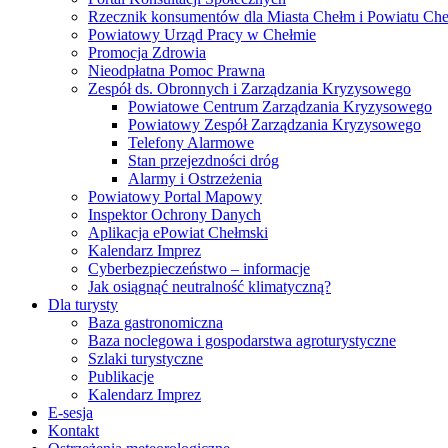
Rzecznik konsumentów dla Miasta Chełm i Powiatu Ch
Powiatowy Urząd Pracy w Chełmie
Promocja Zdrowia
Nieodpłatna Pomoc Prawna
Zespół ds. Obronnych i Zarządzania Kryzysowego
Powiatowe Centrum Zarządzania Kryzysowego
Powiatowy Zespół Zarządzania Kryzysowego
Telefony Alarmowe
Stan przejezdności dróg
Alarmy i Ostrzeżenia
Powiatowy Portal Mapowy
Inspektor Ochrony Danych
Aplikacja ePowiat Chełmski
Kalendarz Imprez
Cyberbezpieczeństwo – informacje
Jak osiągnąć neutralność klimatyczną?
Dla turysty
Baza gastronomiczna
Baza noclegowa i gospodarstwa agroturystyczne
Szlaki turystyczne
Publikacje
Kalendarz Imprez
E-sesja
Kontakt