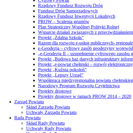
Cyfrowy Powiat
Rządowy Fundusz Rozwoju Dróg
Fundusz Dróg Samorządowych
Rządowy Fundusz Inwestycji Lokalnych
PROW – Scalenia gruntów
Plan Strategiczny Wspólnej Polityki Rolnej
Wsparcie działań związanych z przeciwdziałanie
Projekt „Zdalna Szkoła”
Razem dla rozwoju e-usług publicznych- regiona
e-Geodezja – cyfrowy zasób geodezyjny wojewód
„e-Geodezja II – uzupełnienie cyfrowego zasobu
Projekt „Budowa baz danych infrastruktury inform
Projekt „e-powiat chełmski – rozwój elektronicz
Projekt „Kuźnia pokoleń”
Projekt ,,Lepszy Urząd”
Współpraca międzyregionalna powiatu chełmskiego 
Narodowy Program Rozwoju Czytelnictwa
Projekty drogowe
Projekty drogowe w ramach PROW 2014 – 2020
Zarząd Powiatu
Skład Zarządu Powiatu
Uchwały Zarządu Powiatu
Rada Powiatu
Skład Rady Powiatu
Uchwały Rady Powiatu