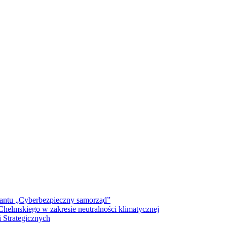
antu „Cyberbezpieczny samorząd”
ełmskiego w zakresie neutralności klimatycznej
 Strategicznych