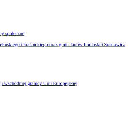
y społecznej
łmskiego i kraśnickiego oraz gmin Janów Podlaski i Sosnowica
ji wschodniej granicy Unii Europejskiej