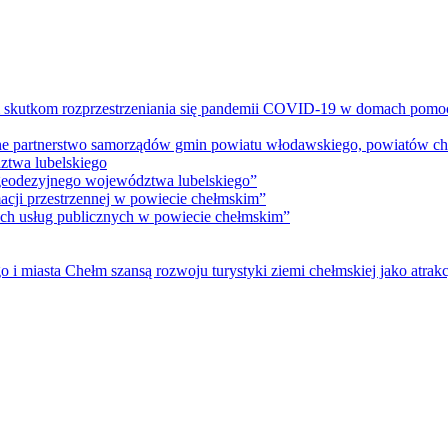
m skutkom rozprzestrzeniania się pandemii COVID-19 w domach pomoc
lne partnerstwo samorządów gmin powiatu włodawskiego, powiatów che
ztwa lubelskiego
 geodezyjnego województwa lubelskiego”
acji przestrzennej w powiecie chełmskim”
nych usług publicznych w powiecie chełmskim”
i miasta Chełm szansą rozwoju turystyki ziemi chełmskiej jako atrakc