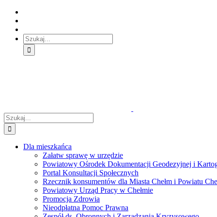
Skip
Skip
Skip
to:
to:
to:
Treść
Menu
Menu
główna
główne
dodatkowe
Szukaj
Śledź
E-
Facebook
BIP
Instagram
sprawę
PUAP
Szukaj
Dla mieszkańca
Załatw sprawę w urzędzie
Powiatowy Ośrodek Dokumentacji Geodezyjnej i Kartogr
Portal Konsultacji Społecznych
Rzecznik konsumentów dla Miasta Chełm i Powiatu Ch
Powiatowy Urząd Pracy w Chełmie
Promocja Zdrowia
Nieodpłatna Pomoc Prawna
Zespół ds. Obronnych i Zarządzania Kryzysowego