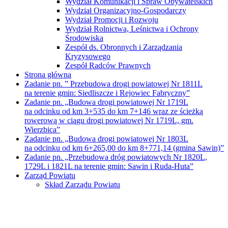
Wydział Komunikacji i Spraw Obywatelskich
Wydział Organizacyjno-Gospodarczy
Wydział Promocji i Rozwoju
Wydział Rolnictwa, Leśnictwa i Ochrony
Środowiska
Zespół ds. Obronnych i Zarządzania
Kryzysowego
Zespół Radców Prawnych
Strona główna
Zadanie pn. ” Przebudowa drogi powiatowej Nr 1811L
na terenie gmin: Siedliszcze i Rejowiec Fabryczny”
Zadanie pn. „Budowa drogi powiatowej Nr 1719L
na odcinku od km 3+535 do km 7+146 wraz ze ścieżką
rowerową w ciągu drogi powiatowej Nr 1719L, gm.
Wierzbica”
Zadanie pn. „Budowa drogi powiatowej Nr 1803L
na odcinku od km 6+265,00 do km 8+771,14 (gmina Sawin)”
Zadanie pn. „Przebudowa dróg powiatowych Nr 1820L,
1729L i 1821L na terenie gmin: Sawin i Ruda-Huta”
Zarząd Powiatu
Skład Zarządu Powiatu