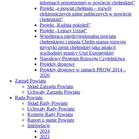
informacji przestrzennej w powiecie chełmskim”
Projekt „e-powiat chełmski – rozwój
elektronicznych usług publicznych w powiecie
chełmskim”
Projekt „Kuźnia pokoleń”
Projekt ,,Lepszy Urząd”
Współpraca międzyregionalna powiatu
chełmskiego i miasta Chełm szansą rozwoju
turystyki ziemi chełmskiej jako atrakcji
wschodniej granicy Unii Europejskiej
Narodowy Program Rozwoju Czytelnictwa
Projekty drogowe
Projekty drogowe w ramach PROW 2014 –
2020
Zarząd Powiatu
Skład Zarządu Powiatu
Uchwały Zarządu Powiatu
Rada Powiatu
Skład Rady Powiatu
Uchwały Rady Powiatu
Komisje Rady Powiatu
Raport o stanie Powiatu
Interpelacje
2024
2023