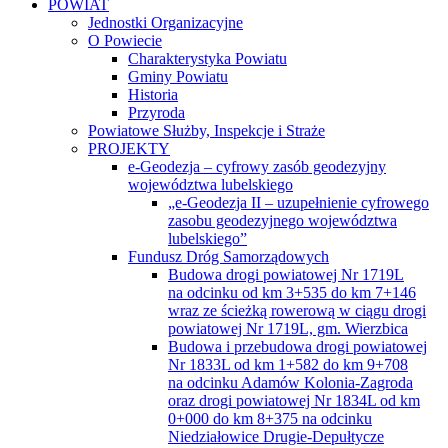
POWIAT
Jednostki Organizacyjne
O Powiecie
Charakterystyka Powiatu
Gminy Powiatu
Historia
Przyroda
Powiatowe Służby, Inspekcje i Straże
PROJEKTY
e-Geodezja – cyfrowy zasób geodezyjny
województwa lubelskiego
„e-Geodezja II – uzupełnienie cyfrowego
zasobu geodezyjnego województwa
lubelskiego”
Fundusz Dróg Samorządowych
Budowa drogi powiatowej Nr 1719L
na odcinku od km 3+535 do km 7+146
wraz ze ścieżką rowerową w ciągu drogi
powiatowej Nr 1719L, gm. Wierzbica
Budowa i przebudowa drogi powiatowej
Nr 1833L od km 1+582 do km 9+708
na odcinku Adamów Kolonia-Zagroda
oraz drogi powiatowej Nr 1834L od km
0+000 do km 8+375 na odcinku
Niedziałowice Drugie-Depułtycze