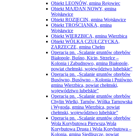
Obiekt LEONÓW, gmina Rejowiec
Obiekt MAJDAN NOWY, gmina
Wojsławice
Obiekt ROZIĘCIN, gmina Wojsławice
Obiekt TROŚCIANKA, gmina
Wojsławice
Obiekt WIERZBICA, gmina Wierzbica
Obiekt WÓLKA CZUŁCZYCKA,
ZARZECZE, gmina Chełm
Operacja pn. „Scalanie gruntów obrębów
Białopole, Buśno, Kicin, Strzelce –
Kolonia i Zabudnowo, gmina Białopole,
powiat chełmski, województwo lubelskie”
Operacja pn. „Scalanie gruntów obrębów
Busówno, Busówno – Kolonia i Pniówno,
gmina Wierzbica, powiat chełmski,
województwo lubelskie”
Operacja pn. „Scalanie gruntów obrębów
Chylin Wielki, Tarnów, Wólka Tarnowska
i Wygoda, gmina Wierzbica, powiat
chełmski, województwo lubelskie”
Operacja pn. „Scalanie gruntów obrębów
Wola Korybutowa Pierwsza,Wola
Korybutowa Druga i Wola Korybutowa –
Kolonia, gmina Siedliszcze, powiat