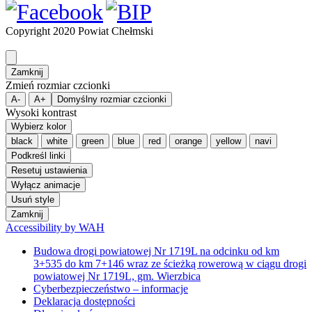
Copyright 2020 Powiat Chełmski
Zamknij
Zmień rozmiar czcionki
A-
A+
Domyślny rozmiar czcionki
Wysoki kontrast
Wybierz kolor
black
white
green
blue
red
orange
yellow
navi
Podkreśl linki
Resetuj ustawienia
Wyłącz animacje
Usuń style
Zamknij
Accessibility by WAH
Budowa drogi powiatowej Nr 1719L na odcinku od km
3+535 do km 7+146 wraz ze ścieżką rowerową w ciągu drogi
powiatowej Nr 1719L, gm. Wierzbica
Cyberbezpieczeństwo – informacje
Deklaracja dostępności