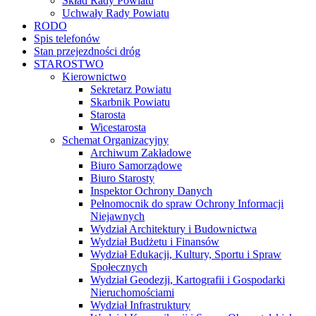
Skład Rady Powiatu
Uchwały Rady Powiatu
RODO
Spis telefonów
Stan przejezdności dróg
STAROSTWO
Kierownictwo
Sekretarz Powiatu
Skarbnik Powiatu
Starosta
Wicestarosta
Schemat Organizacyjny
Archiwum Zakładowe
Biuro Samorządowe
Biuro Starosty
Inspektor Ochrony Danych
Pełnomocnik do spraw Ochrony Informacji
Niejawnych
Wydział Architektury i Budownictwa
Wydział Budżetu i Finansów
Wydział Edukacji, Kultury, Sportu i Spraw
Społecznych
Wydział Geodezji, Kartografii i Gospodarki
Nieruchomościami
Wydział Infrastruktury