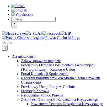
Skip
Skip
Skip
to:
to:
to:
Treść
Menu
Menu
główna
główne
dodatkowe
Szukaj
Śledź
E-
Facebook
BIP
Instagram
sprawę
PUAP
Szukaj
Dla mieszkańca
Załatw sprawę w urzędzie
Powiatowy Ośrodek Dokumentacji Geodezyjnej
i Kartograficznej – Katalog e-Usług
Portal Konsultacji Społecznych
Rzecznik konsumentów dla Miasta Chełm i Powiatu
Chełmskiego
Powiatowy Urząd Pracy w Chełmie
Promocja Zdrowia
Nieodpłatna Pomoc Prawna
Zespół ds. Obronnych i Zarządzania Kryzysowego
Powiatowe Centrum Zarządzania Kryzysowego