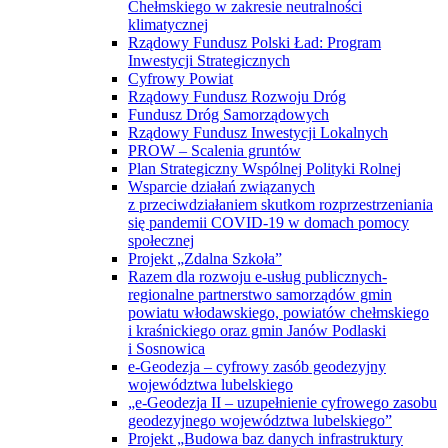
Chełmskiego w zakresie neutralności
klimatycznej
Rządowy Fundusz Polski Ład: Program
Inwestycji Strategicznych
Cyfrowy Powiat
Rządowy Fundusz Rozwoju Dróg
Fundusz Dróg Samorządowych
Rządowy Fundusz Inwestycji Lokalnych
PROW – Scalenia gruntów
Plan Strategiczny Wspólnej Polityki Rolnej
Wsparcie działań związanych
z przeciwdziałaniem skutkom rozprzestrzeniania
się pandemii COVID-19 w domach pomocy
społecznej
Projekt „Zdalna Szkoła”
Razem dla rozwoju e-usług publicznych-
regionalne partnerstwo samorządów gmin
powiatu włodawskiego, powiatów chełmskiego
i kraśnickiego oraz gmin Janów Podlaski
i Sosnowica
e-Geodezja – cyfrowy zasób geodezyjny
województwa lubelskiego
„e-Geodezja II – uzupełnienie cyfrowego zasobu
geodezyjnego województwa lubelskiego”
Projekt „Budowa baz danych infrastruktury