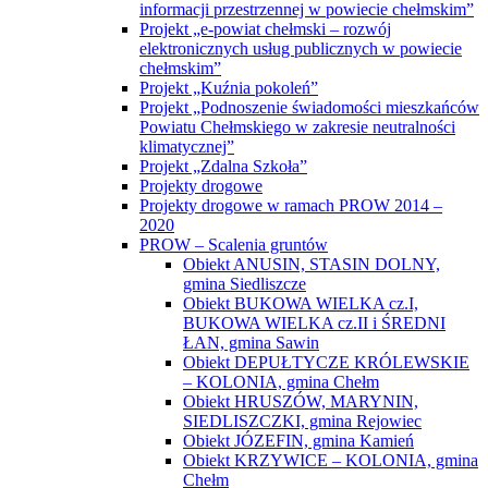
informacji przestrzennej w powiecie chełmskim”
Projekt „e-powiat chełmski – rozwój
elektronicznych usług publicznych w powiecie
chełmskim”
Projekt „Kuźnia pokoleń”
Projekt „Podnoszenie świadomości mieszkańców
Powiatu Chełmskiego w zakresie neutralności
klimatycznej”
Projekt „Zdalna Szkoła”
Projekty drogowe
Projekty drogowe w ramach PROW 2014 –
2020
PROW – Scalenia gruntów
Obiekt ANUSIN, STASIN DOLNY,
gmina Siedliszcze
Obiekt BUKOWA WIELKA cz.I,
BUKOWA WIELKA cz.II i ŚREDNI
ŁAN, gmina Sawin
Obiekt DEPUŁTYCZE KRÓLEWSKIE
– KOLONIA, gmina Chełm
Obiekt HRUSZÓW, MARYNIN,
SIEDLISZCZKI, gmina Rejowiec
Obiekt JÓZEFIN, gmina Kamień
Obiekt KRZYWICE – KOLONIA, gmina
Chełm