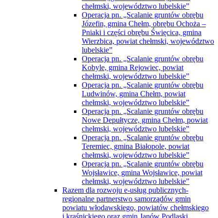
chełmski, województwo lubelskie”
Operacja pn. „Scalanie gruntów obrębu
Józefin, gmina Chełm, obrębu Ochoża –
Pniaki i części obrębu Święcica, gmina
Wierzbica, powiat chełmski, województwo
lubelskie”
Operacja pn. „Scalanie gruntów obrębu
Kobyle, gmina Rejowiec, powiat
chełmski, województwo lubelskie”
Operacja pn. „Scalanie gruntów obrębu
Ludwinów, gmina Chełm, powiat
chełmski, województwo lubelskie”
Operacja pn. „Scalanie gruntów obrębu
Nowe Depułtycze, gmina Chełm, powiat
chełmski, województwo lubelskie”
Operacja pn. „Scalanie gruntów obrębu
Teremiec, gmina Białopole, powiat
chełmski, województwo lubelskie”
Operacja pn. „Scalanie gruntów obrębu
Wojsławice, gmina Wojsławice, powiat
chełmski, województwo lubelskie”
Razem dla rozwoju e-usług publicznych-
regionalne partnerstwo samorządów gmin
powiatu włodawskiego, powiatów chełmskiego
i kraśnickiego oraz gmin Janów Podlaski