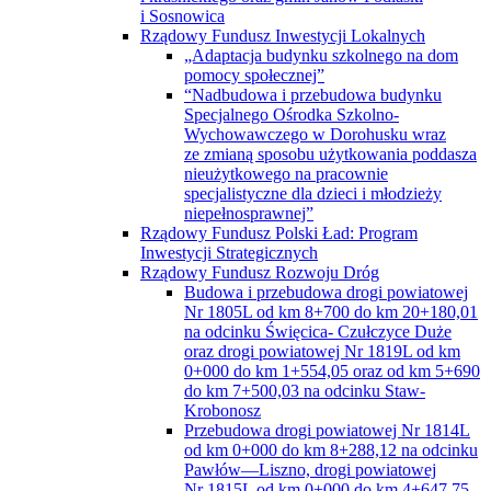
i Sosnowica
Rządowy Fundusz Inwestycji Lokalnych
„Adaptacja budynku szkolnego na dom
pomocy społecznej”
“Nadbudowa i przebudowa budynku
Specjalnego Ośrodka Szkolno-
Wychowawczego w Dorohusku wraz
ze zmianą sposobu użytkowania poddasza
nieużytkowego na pracownie
specjalistyczne dla dzieci i młodzieży
niepełnosprawnej”
Rządowy Fundusz Polski Ład: Program
Inwestycji Strategicznych
Rządowy Fundusz Rozwoju Dróg
Budowa i przebudowa drogi powiatowej
Nr 1805L od km 8+700 do km 20+180,01
na odcinku Święcica- Czułczyce Duże
oraz drogi powiatowej Nr 1819L od km
0+000 do km 1+554,05 oraz od km 5+690
do km 7+500,03 na odcinku Staw-
Krobonosz
Przebudowa drogi powiatowej Nr 1814L
od km 0+000 do km 8+288,12 na odcinku
Pawłów—Liszno, drogi powiatowej
Nr 1815L od km 0+000 do km 4+647,75