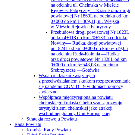
na odcinku ul. Chełmska w Mieście
Rejowiec Fabryczny— Krasne oraz drogi
powiatowej Nr 1869L na odcinku od km
0+000 do km 1+369,11, ul. Wiejska
w Mieście Rejowiec Fabryczny
Przebudowa drogi powiatowej Nr 1823L
od km 4+118 do km 20+533 na odcinku
Nowiny— Rudka, drogi powiatowej
nr 1824L od km 0+000 do km 6+519,65
na odcinku Ruda-Kolonia —Rudka
oraz drogi powiatowej Nr 1828L od km
0+000 do km 5+548,08 na odcinku
Srebrzyszcze —Gotówka
Wsparcie działań związanych
z przeciwdziałaniem skutkom rozprzestrzeniania
się pandemii COVID-19 w domach pomocy
społecznej
Współpraca międzyregionalna powiatu
chełmskiego i miasta Chełm szansą rozwoju
turystyki ziemi chełmskiej jako atrakcji
wschodniej granicy Unii Europejskiej
Strategia rozwoju Powiatu
Rada Powiatu
Komisje Rady Powiatu