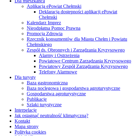
Dla mieszkańca
Aplikacja ePowiat Chełmski
Deklaracja dostępności aplikacji ePowiat
Chełmski
Kalendarz Imprez
Nieodpłatna Pomoc Prawna
Promocja Zdrowia
Rzecznik konsumentów dla Miasta Chełm i Powiatu
Chełmskiego
Zespół ds. Obronnych i Zarządzania Kryzysowego
Alarmy i Ostrzeżenia
Powiatowe Centrum Zarządzania Kryzysowego
Powiatowy Zespół Zarządzania Kryzysowego
Telefony Alarmowe
Dla turysty
Baza gastronomiczna
Baza noclegowa i gospodarstwa agroturystyczne
Gospodarstwa agroturystyczne
Publikacje
Szlaki turystyczne
Interpelacje
Jak osiągnąć neutralność klimatyczną?
Kontakt
Mapa strony
Polityka cookies