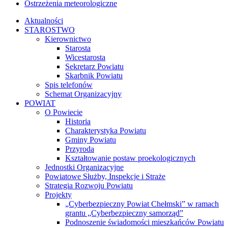
Ostrzeżenia meteorologiczne
Aktualności
STAROSTWO
Kierownictwo
Starosta
Wicestarosta
Sekretarz Powiatu
Skarbnik Powiatu
Spis telefonów
Schemat Organizacyjny
POWIAT
O Powiecie
Historia
Charakterystyka Powiatu
Gminy Powiatu
Przyroda
Kształtowanie postaw proekologicznych
Jednostki Organizacyjne
Powiatowe Służby, Inspekcje i Straże
Strategia Rozwoju Powiatu
Projekty
„Cyberbezpieczny Powiat Chełmski” w ramach
grantu „Cyberbezpieczny samorząd”
Podnoszenie świadomości mieszkańców Powiatu