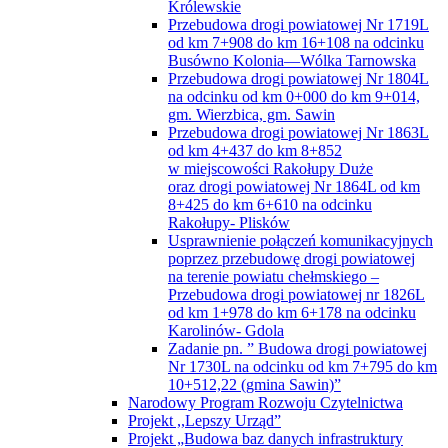
Królewskie
Przebudowa drogi powiatowej Nr 1719L
od km 7+908 do km 16+108 na odcinku
Busówno Kolonia—Wólka Tarnowska
Przebudowa drogi powiatowej Nr 1804L
na odcinku od km 0+000 do km 9+014,
gm. Wierzbica, gm. Sawin
Przebudowa drogi powiatowej Nr 1863L
od km 4+437 do km 8+852
w miejscowości Rakołupy Duże
oraz drogi powiatowej Nr 1864L od km
8+425 do km 6+610 na odcinku
Rakołupy- Plisków
Usprawnienie połączeń komunikacyjnych
poprzez przebudowę drogi powiatowej
na terenie powiatu chełmskiego –
Przebudowa drogi powiatowej nr 1826L
od km 1+978 do km 6+178 na odcinku
Karolinów- Gdola
Zadanie pn. ” Budowa drogi powiatowej
Nr 1730L na odcinku od km 7+795 do km
10+512,22 (gmina Sawin)”
Narodowy Program Rozwoju Czytelnictwa
Projekt ,,Lepszy Urząd”
Projekt „Budowa baz danych infrastruktury