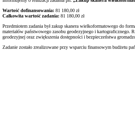
Informujemy o realizacji zadania pn.
„Zakup skanera wielkoforma
Wartość dofinansowania:
81 180,00 zł
Całkowita wartość zadania:
81 180,00 zł
Przedmiotem zadania był zakup skanera wielkoformatowego do form
materiałów państwowego zasobu geodezyjnego i kartograficznego. Rea
geodezyjnej oraz zwiększenia dostępności i bezpieczeństwa gromad
Zadanie zostało zrealizowane przy wsparciu finansowym budżetu pa