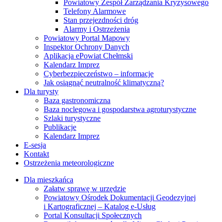
Powiatowy Zespół Zarządzania Kryzysowego
Telefony Alarmowe
Stan przejezdności dróg
Alarmy i Ostrzeżenia
Powiatowy Portal Mapowy
Inspektor Ochrony Danych
Aplikacja ePowiat Chełmski
Kalendarz Imprez
Cyberbezpieczeństwo – informacje
Jak osiągnąć neutralność klimatyczną?
Dla turysty
Baza gastronomiczna
Baza noclegowa i gospodarstwa agroturystyczne
Szlaki turystyczne
Publikacje
Kalendarz Imprez
E-sesja
Kontakt
Ostrzeżenia meteorologiczne
Dla mieszkańca
Załatw sprawę w urzędzie
Powiatowy Ośrodek Dokumentacji Geodezyjnej
i Kartograficznej – Katalog e-Usług
Portal Konsultacji Społecznych