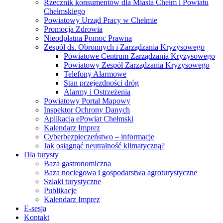
Rzecznik konsumentów dla Miasta Chełm i Powiatu
Chełmskiego
Powiatowy Urząd Pracy w Chełmie
Promocja Zdrowia
Nieodpłatna Pomoc Prawna
Zespół ds. Obronnych i Zarządzania Kryzysowego
Powiatowe Centrum Zarządzania Kryzysowego
Powiatowy Zespół Zarządzania Kryzysowego
Telefony Alarmowe
Stan przejezdności dróg
Alarmy i Ostrzeżenia
Powiatowy Portal Mapowy
Inspektor Ochrony Danych
Aplikacja ePowiat Chełmski
Kalendarz Imprez
Cyberbezpieczeństwo – informacje
Jak osiągnąć neutralność klimatyczną?
Dla turysty
Baza gastronomiczna
Baza noclegowa i gospodarstwa agroturystyczne
Szlaki turystyczne
Publikacje
Kalendarz Imprez
E-sesja
Kontakt