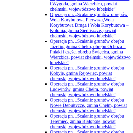
i Wygoda, gmina Wierzbica, powiat
chełmski, województwo lubelskie”
Operacja pn. „Scalanie gruntów obrębów
Wola Korybutowa Pierwsza,Wola
Korybutowa Druga i Wola Korybutowa –
Kolonia, gmina Siedliszcze, powiat
chełmski, województwo lubelskie”
Operacja pn. „Scalanie gruntów obrębu
Józefin, gmina Chełm, obrębu Ochoża –
Pniaki i części obrębu Święcica, gmina
Wierzbica, powiat chełmski, województwo
lubelskie”
Operacja pn. „Scalanie gruntów obrębu
Kobyle, gmina Rejowiec, powiat
chełmski, województwo lubelskie”
Operacja pn. „Scalanie gruntów obrębu
Ludwinów, gmina Chełm, powiat
chełmski, województwo lubelskie”
Operacja pn. „Scalanie gruntów obrębu
Nowe Depułtycze, gmina Chełm, powiat
chełmski, województwo lubelskie”
Operacja pn. „Scalanie gruntów obrębu
Teremiec, gmina Białopole, powiat
chełmski, województwo lubelskie”
Operacja pn. „Scalanie gruntów obrębu