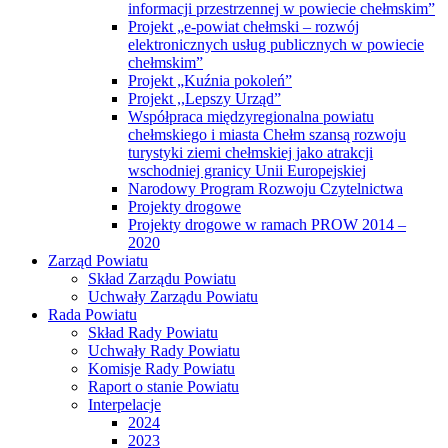
informacji przestrzennej w powiecie chełmskim”
Projekt „e-powiat chełmski – rozwój
elektronicznych usług publicznych w powiecie
chełmskim”
Projekt „Kuźnia pokoleń”
Projekt ,,Lepszy Urząd”
Współpraca międzyregionalna powiatu
chełmskiego i miasta Chełm szansą rozwoju
turystyki ziemi chełmskiej jako atrakcji
wschodniej granicy Unii Europejskiej
Narodowy Program Rozwoju Czytelnictwa
Projekty drogowe
Projekty drogowe w ramach PROW 2014 –
2020
Zarząd Powiatu
Skład Zarządu Powiatu
Uchwały Zarządu Powiatu
Rada Powiatu
Skład Rady Powiatu
Uchwały Rady Powiatu
Komisje Rady Powiatu
Raport o stanie Powiatu
Interpelacje
2024
2023