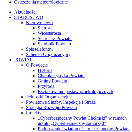
Ostrzeżenia meteorologiczne
Aktualności
STAROSTWO
Kierownictwo
Starosta
Wicestarosta
Sekretarz Powiatu
Skarbnik Powiatu
Spis telefonów
Schemat Organizacyjny
POWIAT
O Powiecie
Historia
Charakterystyka Powiatu
Gminy Powiatu
Przyroda
Kształtowanie postaw proekologicznych
Jednostki Organizacyjne
Powiatowe Służby, Inspekcje i Straże
Strategia Rozwoju Powiatu
Projekty
„Cyberbezpieczny Powiat Chełmski” w ramach
grantu „Cyberbezpieczny samorząd”
Podnoszenie świadomości mieszkańców Powiatu