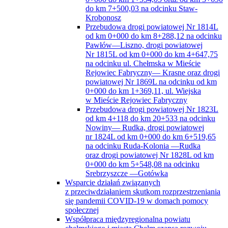
do km 7+500,03 na odcinku Staw-
Krobonosz
Przebudowa drogi powiatowej Nr 1814L
od km 0+000 do km 8+288,12 na odcinku
Pawłów—Liszno, drogi powiatowej
Nr 1815L od km 0+000 do km 4+647,75
na odcinku ul. Chełmska w Mieście
Rejowiec Fabryczny— Krasne oraz drogi
powiatowej Nr 1869L na odcinku od km
0+000 do km 1+369,11, ul. Wiejska
w Mieście Rejowiec Fabryczny
Przebudowa drogi powiatowej Nr 1823L
od km 4+118 do km 20+533 na odcinku
Nowiny— Rudka, drogi powiatowej
nr 1824L od km 0+000 do km 6+519,65
na odcinku Ruda-Kolonia —Rudka
oraz drogi powiatowej Nr 1828L od km
0+000 do km 5+548,08 na odcinku
Srebrzyszcze —Gotówka
Wsparcie działań związanych
z przeciwdziałaniem skutkom rozprzestrzeniania
się pandemii COVID-19 w domach pomocy
społecznej
Współpraca międzyregionalna powiatu