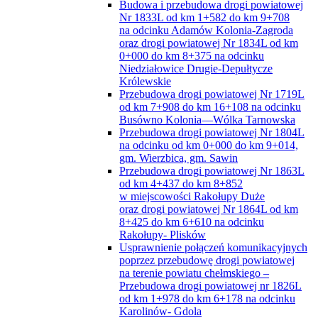
Budowa i przebudowa drogi powiatowej
Nr 1833L od km 1+582 do km 9+708
na odcinku Adamów Kolonia-Zagroda
oraz drogi powiatowej Nr 1834L od km
0+000 do km 8+375 na odcinku
Niedziałowice Drugie-Depułtycze
Królewskie
Przebudowa drogi powiatowej Nr 1719L
od km 7+908 do km 16+108 na odcinku
Busówno Kolonia—Wólka Tarnowska
Przebudowa drogi powiatowej Nr 1804L
na odcinku od km 0+000 do km 9+014,
gm. Wierzbica, gm. Sawin
Przebudowa drogi powiatowej Nr 1863L
od km 4+437 do km 8+852
w miejscowości Rakołupy Duże
oraz drogi powiatowej Nr 1864L od km
8+425 do km 6+610 na odcinku
Rakołupy- Plisków
Usprawnienie połączeń komunikacyjnych
poprzez przebudowę drogi powiatowej
na terenie powiatu chełmskiego –
Przebudowa drogi powiatowej nr 1826L
od km 1+978 do km 6+178 na odcinku
Karolinów- Gdola