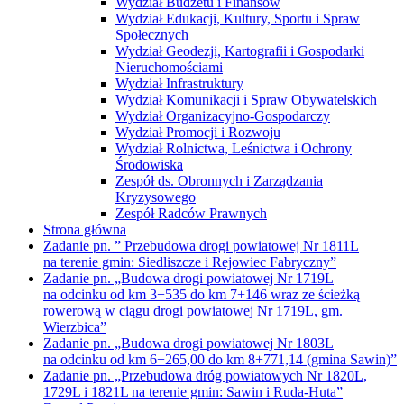
Wydział Budżetu i Finansów
Wydział Edukacji, Kultury, Sportu i Spraw
Społecznych
Wydział Geodezji, Kartografii i Gospodarki
Nieruchomościami
Wydział Infrastruktury
Wydział Komunikacji i Spraw Obywatelskich
Wydział Organizacyjno-Gospodarczy
Wydział Promocji i Rozwoju
Wydział Rolnictwa, Leśnictwa i Ochrony
Środowiska
Zespół ds. Obronnych i Zarządzania
Kryzysowego
Zespół Radców Prawnych
Strona główna
Zadanie pn. ” Przebudowa drogi powiatowej Nr 1811L
na terenie gmin: Siedliszcze i Rejowiec Fabryczny”
Zadanie pn. „Budowa drogi powiatowej Nr 1719L
na odcinku od km 3+535 do km 7+146 wraz ze ścieżką
rowerową w ciągu drogi powiatowej Nr 1719L, gm.
Wierzbica”
Zadanie pn. „Budowa drogi powiatowej Nr 1803L
na odcinku od km 6+265,00 do km 8+771,14 (gmina Sawin)”
Zadanie pn. „Przebudowa dróg powiatowych Nr 1820L,
1729L i 1821L na terenie gmin: Sawin i Ruda-Huta”