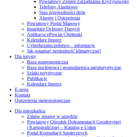
Powiatowy Zespół Zarządzania Kryzysowego
Telefony Alarmowe
Stan przejezdności dróg
Alarmy i Ostrzeżenia
Powiatowy Portal Mapowy
Inspektor Ochrony Danych
Aplikacja ePowiat Chełmski
Kalendarz Imprez
Cyberbezpieczeństwo – informacje
Jak osiągnąć neutralność klimatyczną?
Dla turysty
Baza gastronomiczna
Baza noclegowa i gospodarstwa agroturystyczne
Szlaki turystyczne
Publikacje
Kalendarz Imprez
E-sesja
Kontakt
Ostrzeżenia meteorologiczne
Dla mieszkańca
Załatw sprawę w urzędzie
Powiatowy Ośrodek Dokumentacji Geodezyjnej
i Kartograficznej – Katalog e-Usług
Portal Konsultacji Społecznych