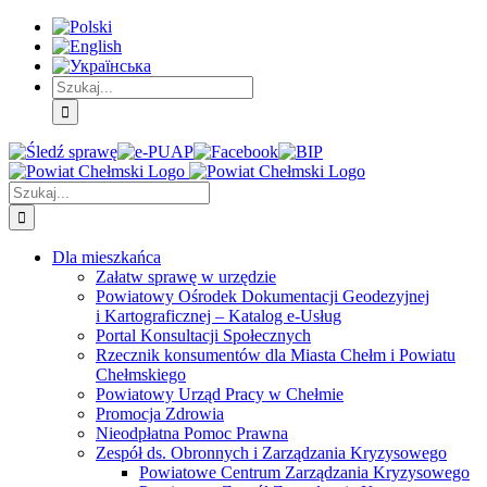
Skip
Skip
Skip
to:
to:
to:
Treść
Menu
Menu
główna
główne
dodatkowe
Szukaj
Śledź
E-
Facebook
BIP
Instagram
sprawę
PUAP
Szukaj
Dla mieszkańca
Załatw sprawę w urzędzie
Powiatowy Ośrodek Dokumentacji Geodezyjnej
i Kartograficznej – Katalog e-Usług
Portal Konsultacji Społecznych
Rzecznik konsumentów dla Miasta Chełm i Powiatu
Chełmskiego
Powiatowy Urząd Pracy w Chełmie
Promocja Zdrowia
Nieodpłatna Pomoc Prawna
Zespół ds. Obronnych i Zarządzania Kryzysowego
Powiatowe Centrum Zarządzania Kryzysowego