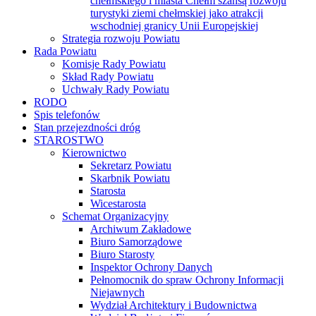
chełmskiego i miasta Chełm szansą rozwoju
turystyki ziemi chełmskiej jako atrakcji
wschodniej granicy Unii Europejskiej
Strategia rozwoju Powiatu
Rada Powiatu
Komisje Rady Powiatu
Skład Rady Powiatu
Uchwały Rady Powiatu
RODO
Spis telefonów
Stan przejezdności dróg
STAROSTWO
Kierownictwo
Sekretarz Powiatu
Skarbnik Powiatu
Starosta
Wicestarosta
Schemat Organizacyjny
Archiwum Zakładowe
Biuro Samorządowe
Biuro Starosty
Inspektor Ochrony Danych
Pełnomocnik do spraw Ochrony Informacji
Niejawnych
Wydział Architektury i Budownictwa