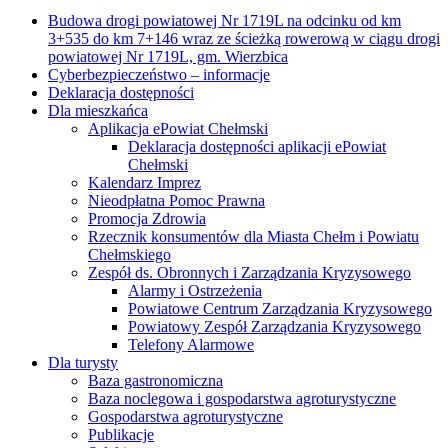
Budowa drogi powiatowej Nr 1719L na odcinku od km
3+535 do km 7+146 wraz ze ścieżką rowerową w ciągu drogi
powiatowej Nr 1719L, gm. Wierzbica
Cyberbezpieczeństwo – informacje
Deklaracja dostępności
Dla mieszkańca
Aplikacja ePowiat Chełmski
Deklaracja dostępności aplikacji ePowiat
Chełmski
Kalendarz Imprez
Nieodpłatna Pomoc Prawna
Promocja Zdrowia
Rzecznik konsumentów dla Miasta Chełm i Powiatu
Chełmskiego
Zespół ds. Obronnych i Zarządzania Kryzysowego
Alarmy i Ostrzeżenia
Powiatowe Centrum Zarządzania Kryzysowego
Powiatowy Zespół Zarządzania Kryzysowego
Telefony Alarmowe
Dla turysty
Baza gastronomiczna
Baza noclegowa i gospodarstwa agroturystyczne
Gospodarstwa agroturystyczne
Publikacje