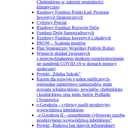
Chełmskiego w zakresie neutralności
klimatycznej
Rządowy Fundusz Polski Ład: Program
Inwestycji Strategicznych
Cyfrowy Powiat
Rządowy Fundusz Rozwoju Dróg
Fundusz Dróg Samorządowych
Rządowy Fundusz Inwestycji Lokalnych
PROW – Scalenia gruntów
Plan Strategiczny Wspólnej Polityki Rolnej
Wsparcie działań związanych
z przeciwdziałaniem skutkom rozprzestrzeniania
się pandemii COVID-19 w domach pomocy
społecznej
Projekt „Zdalna Szkoła”
Razem dla rozwoju e-usług publicznych-
regionalne partnerstwo samorządów gmin
powiatu włodawskiego, powiatów chełmskiego
i kraśnickiego oraz gmin Janów Podlaski
i Sosnowica
e-Geodezja – cyfrowy zasób geodezyjny
województwa lubelskiego
„e-Geodezja II – uzupełnienie cyfrowego zasobu
geodezyjnego województwa lubelskiego”
Projekt „Budowa baz danych infrastruktury