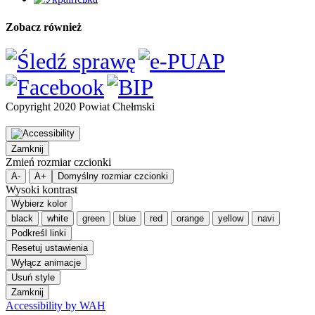
Zobacz również
Copyright 2020 Powiat Chełmski
Zamknij
Zmień rozmiar czcionki
A-
A+
Domyślny rozmiar czcionki
Wysoki kontrast
Wybierz kolor
black
white
green
blue
red
orange
yellow
navi
Podkreśl linki
Resetuj ustawienia
Wyłącz animacje
Usuń style
Zamknij
Accessibility by WAH