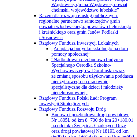
Wojsławice, gmina Wojsławice, powiat
chełmski, województwo lubelskie”
Razem dla rozwoju e-usług publicznych-
regionalne partnerstwo samorządów gmin
powiatu włodawskiego, powiatów chełmskiego
i kraśnickiego oraz gmin Janów Podlaski
i Sosnowica
Rządowy Fundusz Inwestycji Lokalnych
„Adaptacja budynku szkolnego na dom
pomocy społecznej”
“Nadbudowa i przebudowa budynku
Specjalnego Ośrodka Szkolno-
Wychowawczego w Dorohusku wraz
ze zmianą sposobu użytkowania poddasza
nieużytkowego na pracownie
specjalistyczne dla dzieci i młodzieży
niepełnosprawnej”
Rządowy Fundusz Polski Ład: Program
Inwestycji Strategicznych
Rządowy Fundusz Rozwoju Dróg
Budowa i przebudowa drogi powiatowej
Nr 1805L od km 8+700 do km 20+180,01
na odcinku Święcica- Czułczyce Duże
oraz drogi powiatowej Nr 1819L od km
0+000 do km 1+554,05 oraz od km 5+690