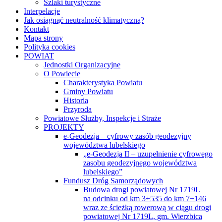
Szlaki turystyczne
Interpelacje
Jak osiągnąć neutralność klimatyczną?
Kontakt
Mapa strony
Polityka cookies
POWIAT
Jednostki Organizacyjne
O Powiecie
Charakterystyka Powiatu
Gminy Powiatu
Historia
Przyroda
Powiatowe Służby, Inspekcje i Straże
PROJEKTY
e-Geodezja – cyfrowy zasób geodezyjny
województwa lubelskiego
„e-Geodezja II – uzupełnienie cyfrowego
zasobu geodezyjnego województwa
lubelskiego”
Fundusz Dróg Samorządowych
Budowa drogi powiatowej Nr 1719L
na odcinku od km 3+535 do km 7+146
wraz ze ścieżką rowerową w ciągu drogi
powiatowej Nr 1719L, gm. Wierzbica