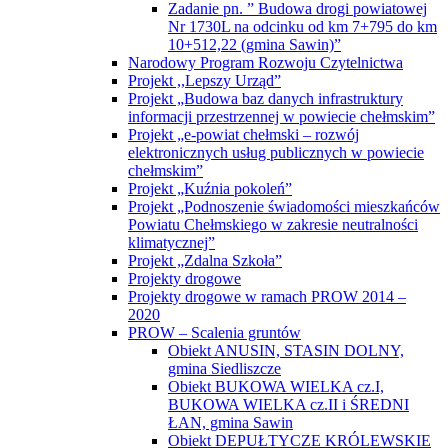
Zadanie pn. ” Budowa drogi powiatowej
Nr 1730L na odcinku od km 7+795 do km
10+512,22 (gmina Sawin)”
Narodowy Program Rozwoju Czytelnictwa
Projekt ,,Lepszy Urząd”
Projekt „Budowa baz danych infrastruktury
informacji przestrzennej w powiecie chełmskim”
Projekt „e-powiat chełmski – rozwój
elektronicznych usług publicznych w powiecie
chełmskim”
Projekt „Kuźnia pokoleń”
Projekt „Podnoszenie świadomości mieszkańców
Powiatu Chełmskiego w zakresie neutralności
klimatycznej”
Projekt „Zdalna Szkoła”
Projekty drogowe
Projekty drogowe w ramach PROW 2014 –
2020
PROW – Scalenia gruntów
Obiekt ANUSIN, STASIN DOLNY,
gmina Siedliszcze
Obiekt BUKOWA WIELKA cz.I,
BUKOWA WIELKA cz.II i ŚREDNI
ŁAN, gmina Sawin
Obiekt DEPUŁTYCZE KRÓLEWSKIE