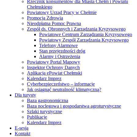
Rzecznik konsumentów dla Miasta Chełm i Powiatu
Chełmskiego
Powiatowy Urząd Pracy w Chełmie
Promocja Zdrowia
Nieodpłatna Pomoc Prawna
Zespół ds. Obronnych i Zarządzania Kryzysowego
Powiatowe Centrum Zarządzania Kryzysowego
Powiatowy Zespół Zarządzania Kryzysowego
Telefony Alarmowe
Stan przejezdności dróg
Alarmy i Ostrzeżenia
Powiatowy Portal Mapowy
Inspektor Ochrony Danych
Aplikacja ePowiat Chełmski
Kalendarz Imprez
Cyberbezpieczeństwo – informacje
Jak osiągnąć neutralność klimatyczną?
Dla turysty
Baza gastronomiczna
Baza noclegowa i gospodarstwa agroturystyczne
Szlaki turystyczne
Publikacje
Kalendarz Imprez
E-sesja
Kontakt