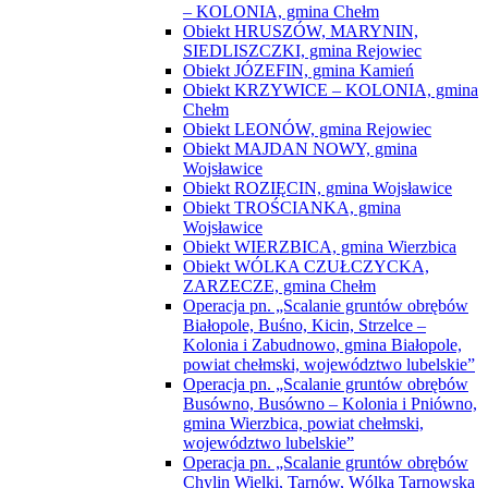
– KOLONIA, gmina Chełm
Obiekt HRUSZÓW, MARYNIN,
SIEDLISZCZKI, gmina Rejowiec
Obiekt JÓZEFIN, gmina Kamień
Obiekt KRZYWICE – KOLONIA, gmina
Chełm
Obiekt LEONÓW, gmina Rejowiec
Obiekt MAJDAN NOWY, gmina
Wojsławice
Obiekt ROZIĘCIN, gmina Wojsławice
Obiekt TROŚCIANKA, gmina
Wojsławice
Obiekt WIERZBICA, gmina Wierzbica
Obiekt WÓLKA CZUŁCZYCKA,
ZARZECZE, gmina Chełm
Operacja pn. „Scalanie gruntów obrębów
Białopole, Buśno, Kicin, Strzelce –
Kolonia i Zabudnowo, gmina Białopole,
powiat chełmski, województwo lubelskie”
Operacja pn. „Scalanie gruntów obrębów
Busówno, Busówno – Kolonia i Pniówno,
gmina Wierzbica, powiat chełmski,
województwo lubelskie”
Operacja pn. „Scalanie gruntów obrębów
Chylin Wielki, Tarnów, Wólka Tarnowska