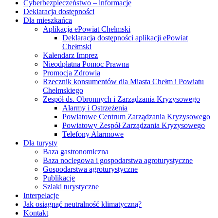
Cyberbezpieczeństwo – informacje
Deklaracja dostępności
Dla mieszkańca
Aplikacja ePowiat Chełmski
Deklaracja dostępności aplikacji ePowiat
Chełmski
Kalendarz Imprez
Nieodpłatna Pomoc Prawna
Promocja Zdrowia
Rzecznik konsumentów dla Miasta Chełm i Powiatu
Chełmskiego
Zespół ds. Obronnych i Zarządzania Kryzysowego
Alarmy i Ostrzeżenia
Powiatowe Centrum Zarządzania Kryzysowego
Powiatowy Zespół Zarządzania Kryzysowego
Telefony Alarmowe
Dla turysty
Baza gastronomiczna
Baza noclegowa i gospodarstwa agroturystyczne
Gospodarstwa agroturystyczne
Publikacje
Szlaki turystyczne
Interpelacje
Jak osiągnąć neutralność klimatyczną?
Kontakt