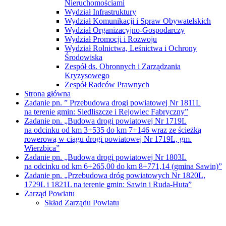
Nieruchomościami
Wydział Infrastruktury
Wydział Komunikacji i Spraw Obywatelskich
Wydział Organizacyjno-Gospodarczy
Wydział Promocji i Rozwoju
Wydział Rolnictwa, Leśnictwa i Ochrony
Środowiska
Zespół ds. Obronnych i Zarządzania
Kryzysowego
Zespół Radców Prawnych
Strona główna
Zadanie pn. ” Przebudowa drogi powiatowej Nr 1811L
na terenie gmin: Siedliszcze i Rejowiec Fabryczny”
Zadanie pn. „Budowa drogi powiatowej Nr 1719L
na odcinku od km 3+535 do km 7+146 wraz ze ścieżką
rowerową w ciągu drogi powiatowej Nr 1719L, gm.
Wierzbica”
Zadanie pn. „Budowa drogi powiatowej Nr 1803L
na odcinku od km 6+265,00 do km 8+771,14 (gmina Sawin)”
Zadanie pn. „Przebudowa dróg powiatowych Nr 1820L,
1729L i 1821L na terenie gmin: Sawin i Ruda-Huta”
Zarząd Powiatu
Skład Zarządu Powiatu