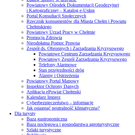
Powiatowy Ośrodek Dokumentacji Geodezyjnej
i Kartograficznej – Katalog e-Usług
Portal Konsultacji Społecznych
Rzecznik konsumentów dla Miasta Chełm i Powiatu
Chełmskiego
Powiatowy Urząd Pracy w Chełmie
Promocja Zdrowia
Nieodpłatna Pomoc Prawna
Zespół ds. Obronnych i Zarządzania Kryzysowego
Powiatowe Centrum Zarządzania Kryzysowego
Powiatowy Zespół Zarządzania Kryzysowego
Telefony Alarmowe
Stan przejezdności dróg
Alarmy i Ostrzeżenia
Powiatowy Portal Mapowy
Inspektor Ochrony Danych
Aplikacja ePowiat Chełmski
Kalendarz Imprez
Cyberbezpieczeństwo – informacje
Jak osiągnąć neutralność klimatyczną?
Dla turysty
Baza gastronomiczna
Baza noclegowa i gospodarstwa agroturystyczne
Szlaki turystyczne