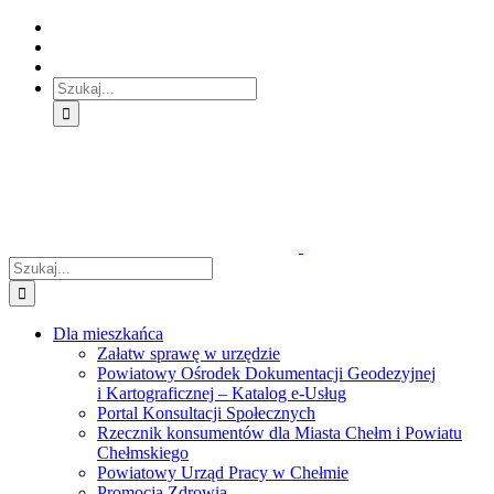
Skip
Skip
Skip
to:
to:
to:
Treść
Menu
Menu
główna
główne
dodatkowe
Szukaj
Śledź
E-
Facebook
BIP
Instagram
sprawę
PUAP
Szukaj
Dla mieszkańca
Załatw sprawę w urzędzie
Powiatowy Ośrodek Dokumentacji Geodezyjnej
i Kartograficznej – Katalog e-Usług
Portal Konsultacji Społecznych
Rzecznik konsumentów dla Miasta Chełm i Powiatu
Chełmskiego
Powiatowy Urząd Pracy w Chełmie
Promocja Zdrowia