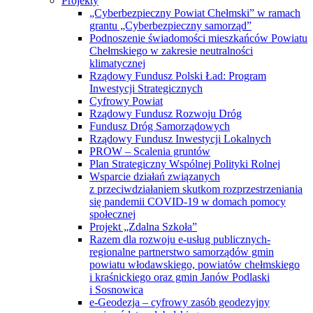
Projekty
„Cyberbezpieczny Powiat Chełmski” w ramach
grantu „Cyberbezpieczny samorząd”
Podnoszenie świadomości mieszkańców Powiatu
Chełmskiego w zakresie neutralności
klimatycznej
Rządowy Fundusz Polski Ład: Program
Inwestycji Strategicznych
Cyfrowy Powiat
Rządowy Fundusz Rozwoju Dróg
Fundusz Dróg Samorządowych
Rządowy Fundusz Inwestycji Lokalnych
PROW – Scalenia gruntów
Plan Strategiczny Wspólnej Polityki Rolnej
Wsparcie działań związanych
z przeciwdziałaniem skutkom rozprzestrzeniania
się pandemii COVID-19 w domach pomocy
społecznej
Projekt „Zdalna Szkoła”
Razem dla rozwoju e-usług publicznych-
regionalne partnerstwo samorządów gmin
powiatu włodawskiego, powiatów chełmskiego
i kraśnickiego oraz gmin Janów Podlaski
i Sosnowica
e-Geodezja – cyfrowy zasób geodezyjny