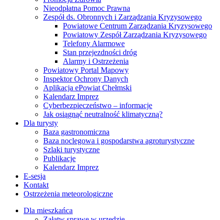
Nieodpłatna Pomoc Prawna
Zespół ds. Obronnych i Zarządzania Kryzysowego
Powiatowe Centrum Zarządzania Kryzysowego
Powiatowy Zespół Zarządzania Kryzysowego
Telefony Alarmowe
Stan przejezdności dróg
Alarmy i Ostrzeżenia
Powiatowy Portal Mapowy
Inspektor Ochrony Danych
Aplikacja ePowiat Chełmski
Kalendarz Imprez
Cyberbezpieczeństwo – informacje
Jak osiągnąć neutralność klimatyczną?
Dla turysty
Baza gastronomiczna
Baza noclegowa i gospodarstwa agroturystyczne
Szlaki turystyczne
Publikacje
Kalendarz Imprez
E-sesja
Kontakt
Ostrzeżenia meteorologiczne
Dla mieszkańca
Załatw sprawę w urzędzie