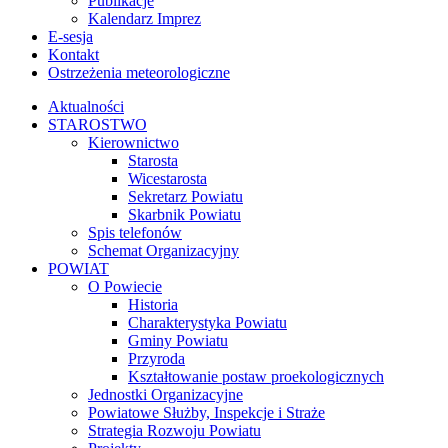
Publikacje
Kalendarz Imprez
E-sesja
Kontakt
Ostrzeżenia meteorologiczne
Aktualności
STAROSTWO
Kierownictwo
Starosta
Wicestarosta
Sekretarz Powiatu
Skarbnik Powiatu
Spis telefonów
Schemat Organizacyjny
POWIAT
O Powiecie
Historia
Charakterystyka Powiatu
Gminy Powiatu
Przyroda
Kształtowanie postaw proekologicznych
Jednostki Organizacyjne
Powiatowe Służby, Inspekcje i Straże
Strategia Rozwoju Powiatu