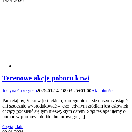
14.01
2026
Terenowe akcje poboru krwi
Justyna Grzegółka
2026-01-14T08:03:25+01:00
Aktualności
|
Pamiętajmy, że krew jest lekiem, którego nie da się niczym zastąpić,
ani sztucznie wyprodukować – jego jedynym źródłem jest człowiek
chcący podzielić się tym niezwykłym darem. Stąd też apelujemy o
pomoc w promowaniu idei honorowego [...]
Czytaj dalej
09.01
2026