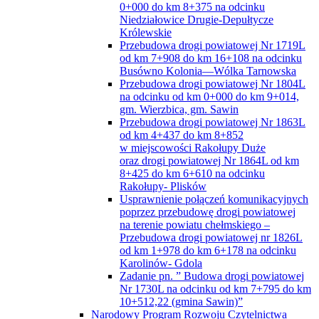
0+000 do km 8+375 na odcinku
Niedziałowice Drugie-Depułtycze
Królewskie
Przebudowa drogi powiatowej Nr 1719L
od km 7+908 do km 16+108 na odcinku
Busówno Kolonia—Wólka Tarnowska
Przebudowa drogi powiatowej Nr 1804L
na odcinku od km 0+000 do km 9+014,
gm. Wierzbica, gm. Sawin
Przebudowa drogi powiatowej Nr 1863L
od km 4+437 do km 8+852
w miejscowości Rakołupy Duże
oraz drogi powiatowej Nr 1864L od km
8+425 do km 6+610 na odcinku
Rakołupy- Plisków
Usprawnienie połączeń komunikacyjnych
poprzez przebudowę drogi powiatowej
na terenie powiatu chełmskiego –
Przebudowa drogi powiatowej nr 1826L
od km 1+978 do km 6+178 na odcinku
Karolinów- Gdola
Zadanie pn. ” Budowa drogi powiatowej
Nr 1730L na odcinku od km 7+795 do km
10+512,22 (gmina Sawin)”
Narodowy Program Rozwoju Czytelnictwa