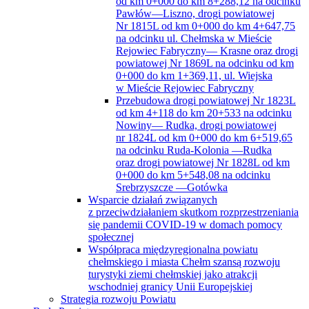
od km 0+000 do km 8+288,12 na odcinku
Pawłów—Liszno, drogi powiatowej
Nr 1815L od km 0+000 do km 4+647,75
na odcinku ul. Chełmska w Mieście
Rejowiec Fabryczny— Krasne oraz drogi
powiatowej Nr 1869L na odcinku od km
0+000 do km 1+369,11, ul. Wiejska
w Mieście Rejowiec Fabryczny
Przebudowa drogi powiatowej Nr 1823L
od km 4+118 do km 20+533 na odcinku
Nowiny— Rudka, drogi powiatowej
nr 1824L od km 0+000 do km 6+519,65
na odcinku Ruda-Kolonia —Rudka
oraz drogi powiatowej Nr 1828L od km
0+000 do km 5+548,08 na odcinku
Srebrzyszcze —Gotówka
Wsparcie działań związanych
z przeciwdziałaniem skutkom rozprzestrzeniania
się pandemii COVID-19 w domach pomocy
społecznej
Współpraca międzyregionalna powiatu
chełmskiego i miasta Chełm szansą rozwoju
turystyki ziemi chełmskiej jako atrakcji
wschodniej granicy Unii Europejskiej
Strategia rozwoju Powiatu