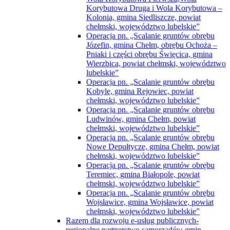
Korybutowa Druga i Wola Korybutowa –
Kolonia, gmina Siedliszcze, powiat
chełmski, województwo lubelskie”
Operacja pn. „Scalanie gruntów obrębu
Józefin, gmina Chełm, obrębu Ochoża –
Pniaki i części obrębu Święcica, gmina
Wierzbica, powiat chełmski, województwo
lubelskie”
Operacja pn. „Scalanie gruntów obrębu
Kobyle, gmina Rejowiec, powiat
chełmski, województwo lubelskie”
Operacja pn. „Scalanie gruntów obrębu
Ludwinów, gmina Chełm, powiat
chełmski, województwo lubelskie”
Operacja pn. „Scalanie gruntów obrębu
Nowe Depułtycze, gmina Chełm, powiat
chełmski, województwo lubelskie”
Operacja pn. „Scalanie gruntów obrębu
Teremiec, gmina Białopole, powiat
chełmski, województwo lubelskie”
Operacja pn. „Scalanie gruntów obrębu
Wojsławice, gmina Wojsławice, powiat
chełmski, województwo lubelskie”
Razem dla rozwoju e-usług publicznych-
regionalne partnerstwo samorządów gmin