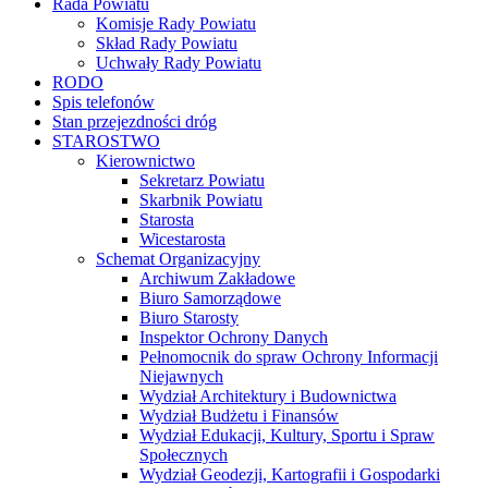
Rada Powiatu
Komisje Rady Powiatu
Skład Rady Powiatu
Uchwały Rady Powiatu
RODO
Spis telefonów
Stan przejezdności dróg
STAROSTWO
Kierownictwo
Sekretarz Powiatu
Skarbnik Powiatu
Starosta
Wicestarosta
Schemat Organizacyjny
Archiwum Zakładowe
Biuro Samorządowe
Biuro Starosty
Inspektor Ochrony Danych
Pełnomocnik do spraw Ochrony Informacji
Niejawnych
Wydział Architektury i Budownictwa
Wydział Budżetu i Finansów
Wydział Edukacji, Kultury, Sportu i Spraw
Społecznych
Wydział Geodezji, Kartografii i Gospodarki