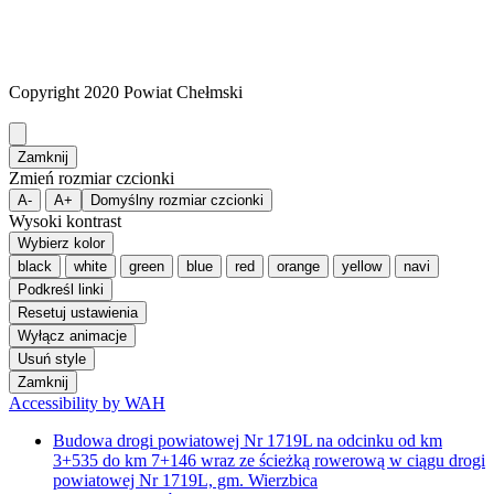
Copyright 2020 Powiat Chełmski
Zamknij
Zmień rozmiar czcionki
A-
A+
Domyślny rozmiar czcionki
Wysoki kontrast
Wybierz kolor
black
white
green
blue
red
orange
yellow
navi
Podkreśl linki
Resetuj ustawienia
Wyłącz animacje
Usuń style
Zamknij
Accessibility by WAH
Budowa drogi powiatowej Nr 1719L na odcinku od km
3+535 do km 7+146 wraz ze ścieżką rowerową w ciągu drogi
powiatowej Nr 1719L, gm. Wierzbica