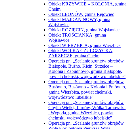
Obiekt KRZYWICE – KOLONIA, gmina
Chełm
Obiekt LEONÓW, gmina Rejowiec
Obiekt MAJDAN NOWY, gmina
Wojsławice
Obiekt ROZIĘCIN, gmina Wojsławice
Obiekt TROŚCIANKA, gmina
Wojsławice
Obiekt WIERZBICA, gmina Wierzbica
Obiekt WÓLKA CZUŁCZYCKA,
ZARZECZE, gmina Chełm
Operacja pn. „Scalanie gruntów obrębów
Białopole, Buśno, Kicin, Strzelce –
Kolonia i Zabudnowo, gmina Białopole,
powiat chełmski, województwo lubelskie”
Operacja pn. „Scalanie gruntów obrębów
Busówno, Busówno – Kolonia i Pniówno,
gmina Wierzbica, powiat chełmski,
województwo lubelskie”
Operacja pn. „Scalanie gruntów obrębów
Chylin Wielki, Tarnów, Wólka Tarnowska
i Wygoda, gmina Wierzbica, powiat
chełmski, województwo lubelskie”
Operacja pn. „Scalanie gruntów obrębów
Wola Korybutowa Pierwsza,Wola