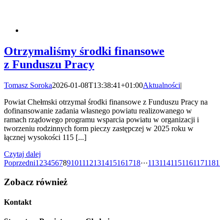
Otrzymaliśmy środki finansowe
z Funduszu Pracy
Tomasz Soroka
2026-01-08T13:38:41+01:00
Aktualności
|
Powiat Chełmski otrzymał środki finansowe z Funduszu Pracy na
dofinansowanie zadania własnego powiatu realizowanego w
ramach rządowego programu wsparcia powiatu w organizacji i
tworzeniu rodzinnych form pieczy zastępczej w 2025 roku w
łącznej wysokości 115 [...]
Czytaj dalej
Poprzedni
1
2
3
4
5
6
7
8
9
10
11
12
13
14
15
16
17
18
···
113
114
115
116
117
118
1
Zobacz również
Kontakt