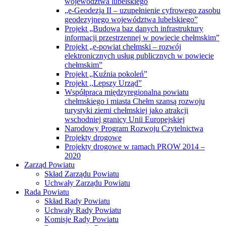
województwa lubelskiego
„e-Geodezja II – uzupełnienie cyfrowego zasobu
geodezyjnego województwa lubelskiego”
Projekt „Budowa baz danych infrastruktury
informacji przestrzennej w powiecie chełmskim”
Projekt „e-powiat chełmski – rozwój
elektronicznych usług publicznych w powiecie
chełmskim”
Projekt „Kuźnia pokoleń”
Projekt ,,Lepszy Urząd”
Współpraca międzyregionalna powiatu
chełmskiego i miasta Chełm szansą rozwoju
turystyki ziemi chełmskiej jako atrakcji
wschodniej granicy Unii Europejskiej
Narodowy Program Rozwoju Czytelnictwa
Projekty drogowe
Projekty drogowe w ramach PROW 2014 –
2020
Zarząd Powiatu
Skład Zarządu Powiatu
Uchwały Zarządu Powiatu
Rada Powiatu
Skład Rady Powiatu
Uchwały Rady Powiatu
Komisje Rady Powiatu