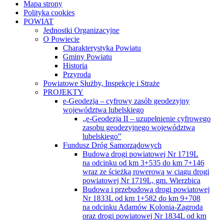
Mapa strony
Polityka cookies
POWIAT
Jednostki Organizacyjne
O Powiecie
Charakterystyka Powiatu
Gminy Powiatu
Historia
Przyroda
Powiatowe Służby, Inspekcje i Straże
PROJEKTY
e-Geodezja – cyfrowy zasób geodezyjny
województwa lubelskiego
„e-Geodezja II – uzupełnienie cyfrowego
zasobu geodezyjnego województwa
lubelskiego”
Fundusz Dróg Samorządowych
Budowa drogi powiatowej Nr 1719L
na odcinku od km 3+535 do km 7+146
wraz ze ścieżką rowerową w ciągu drogi
powiatowej Nr 1719L, gm. Wierzbica
Budowa i przebudowa drogi powiatowej
Nr 1833L od km 1+582 do km 9+708
na odcinku Adamów Kolonia-Zagroda
oraz drogi powiatowej Nr 1834L od km