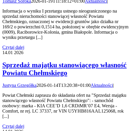
Tomasz Soroka
2026-01-19T11:18:12+01:00
Aktualności
|
Informacja o wyniku I przetargu ustnego nieograniczonego na
sprzedaż nieruchomości stanowiącej własność Powiatu
Chełmskiego, oznaczonej w ewidencji gruntów jako działka nr
169/2 o powierzchni 0,1514 ha, położonej w obrębie ewidencyjnym
(0009), Raciborowice-Kolonia, gmina Białopole. Informacja o
wyniku przetargu [...]
Czytaj dalej
14.01
2026
Sprzedaż majątku stanowiącego własność
Powiatu Chełmskiego
Justyna Grzegółka
2026-01-14T13:20:38+01:00
Aktualności
|
Powiat Chełmski zaprasza do składania ofert na "Sprzedaż majątku
stanowiącego własność Powiatu Chełmskiego": - samochód
osobowy: marka - KIA CEE’D 1,6 CRDiMR’07 E4, Wersja -
Comfort, nr rej. LC 37337, nr VIN U5YHB816AAL125068, rok
[...]
Czytaj dalej