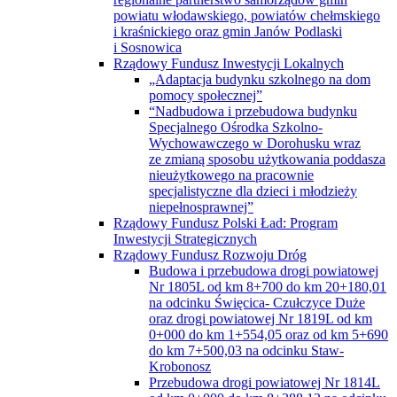
powiatu włodawskiego, powiatów chełmskiego
i kraśnickiego oraz gmin Janów Podlaski
i Sosnowica
Rządowy Fundusz Inwestycji Lokalnych
„Adaptacja budynku szkolnego na dom
pomocy społecznej”
“Nadbudowa i przebudowa budynku
Specjalnego Ośrodka Szkolno-
Wychowawczego w Dorohusku wraz
ze zmianą sposobu użytkowania poddasza
nieużytkowego na pracownie
specjalistyczne dla dzieci i młodzieży
niepełnosprawnej”
Rządowy Fundusz Polski Ład: Program
Inwestycji Strategicznych
Rządowy Fundusz Rozwoju Dróg
Budowa i przebudowa drogi powiatowej
Nr 1805L od km 8+700 do km 20+180,01
na odcinku Święcica- Czułczyce Duże
oraz drogi powiatowej Nr 1819L od km
0+000 do km 1+554,05 oraz od km 5+690
do km 7+500,03 na odcinku Staw-
Krobonosz
Przebudowa drogi powiatowej Nr 1814L