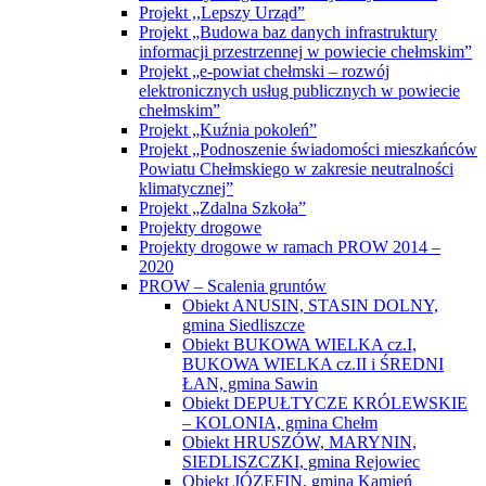
Projekt ,,Lepszy Urząd”
Projekt „Budowa baz danych infrastruktury
informacji przestrzennej w powiecie chełmskim”
Projekt „e-powiat chełmski – rozwój
elektronicznych usług publicznych w powiecie
chełmskim”
Projekt „Kuźnia pokoleń”
Projekt „Podnoszenie świadomości mieszkańców
Powiatu Chełmskiego w zakresie neutralności
klimatycznej”
Projekt „Zdalna Szkoła”
Projekty drogowe
Projekty drogowe w ramach PROW 2014 –
2020
PROW – Scalenia gruntów
Obiekt ANUSIN, STASIN DOLNY,
gmina Siedliszcze
Obiekt BUKOWA WIELKA cz.I,
BUKOWA WIELKA cz.II i ŚREDNI
ŁAN, gmina Sawin
Obiekt DEPUŁTYCZE KRÓLEWSKIE
– KOLONIA, gmina Chełm
Obiekt HRUSZÓW, MARYNIN,
SIEDLISZCZKI, gmina Rejowiec
Obiekt JÓZEFIN, gmina Kamień