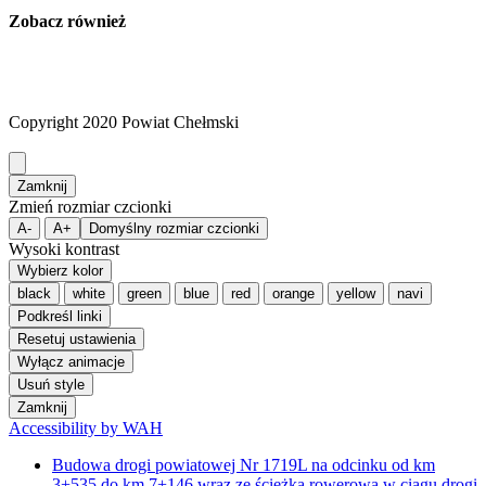
Zobacz również
Copyright 2020 Powiat Chełmski
Zamknij
Zmień rozmiar czcionki
A-
A+
Domyślny rozmiar czcionki
Wysoki kontrast
Wybierz kolor
black
white
green
blue
red
orange
yellow
navi
Podkreśl linki
Resetuj ustawienia
Wyłącz animacje
Usuń style
Zamknij
Accessibility by WAH
Budowa drogi powiatowej Nr 1719L na odcinku od km
3+535 do km 7+146 wraz ze ścieżką rowerową w ciągu drogi