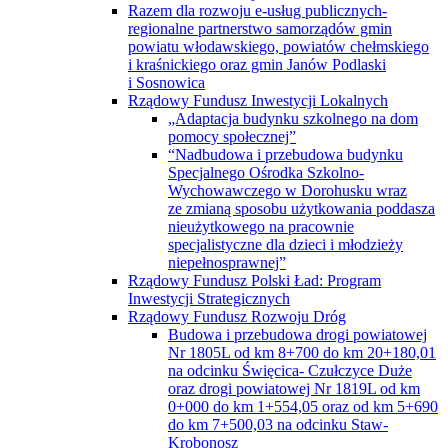
Razem dla rozwoju e-usług publicznych-
regionalne partnerstwo samorządów gmin
powiatu włodawskiego, powiatów chełmskiego
i kraśnickiego oraz gmin Janów Podlaski
i Sosnowica
Rządowy Fundusz Inwestycji Lokalnych
„Adaptacja budynku szkolnego na dom
pomocy społecznej”
“Nadbudowa i przebudowa budynku
Specjalnego Ośrodka Szkolno-
Wychowawczego w Dorohusku wraz
ze zmianą sposobu użytkowania poddasza
nieużytkowego na pracownie
specjalistyczne dla dzieci i młodzieży
niepełnosprawnej”
Rządowy Fundusz Polski Ład: Program
Inwestycji Strategicznych
Rządowy Fundusz Rozwoju Dróg
Budowa i przebudowa drogi powiatowej
Nr 1805L od km 8+700 do km 20+180,01
na odcinku Święcica- Czułczyce Duże
oraz drogi powiatowej Nr 1819L od km
0+000 do km 1+554,05 oraz od km 5+690
do km 7+500,03 na odcinku Staw-
Krobonosz