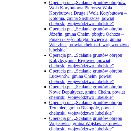
Operacja pn. „Scalanie gruntów obrębów
Wola Korybutowa Pierwsza,Wola
Korybutowa Druga i Wola Korybutowa –
Kolonia, gmina Siedliszcze, powiat
chełmski, województwo lubelskie”
Operacja pn. „Scalanie gruntów obrębu
Józefin, gmina Chełm, obrębu Ochoża –
Pniaki i części obrębu Święcica, gmina
Wierzbica, powiat chełmski, województwo
lubelskie”
Operacja pn. „Scalanie gruntów obrębu
Kobyle, gmina Rejowiec, powiat
chełmski, województwo lubelskie”
Operacja pn. „Scalanie gruntów obrębu
Ludwinów, gmina Chełm, powiat
chełmski, województwo lubelskie”
Operacja pn. „Scalanie gruntów obrębu
Nowe Depułtycze, gmina Chełm, powiat
chełmski, województwo lubelskie”
Operacja pn. „Scalanie gruntów obrębu
Teremiec, gmina Białopole, powiat
chełmski, województwo lubelskie”
Operacja pn. „Scalanie gruntów obrębu
Wojsławice, gmina Wojsławice, powiat
chełmski, województwo lubelskie”