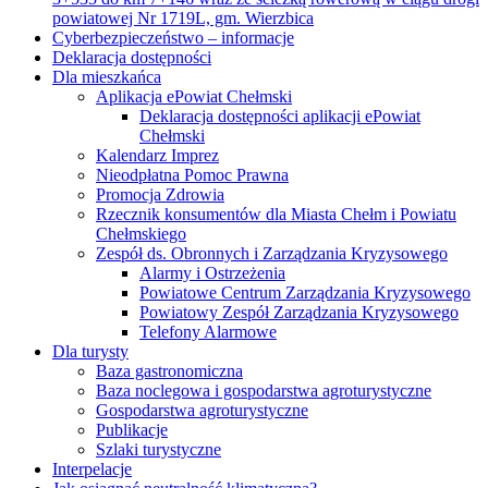
powiatowej Nr 1719L, gm. Wierzbica
Cyberbezpieczeństwo – informacje
Deklaracja dostępności
Dla mieszkańca
Aplikacja ePowiat Chełmski
Deklaracja dostępności aplikacji ePowiat
Chełmski
Kalendarz Imprez
Nieodpłatna Pomoc Prawna
Promocja Zdrowia
Rzecznik konsumentów dla Miasta Chełm i Powiatu
Chełmskiego
Zespół ds. Obronnych i Zarządzania Kryzysowego
Alarmy i Ostrzeżenia
Powiatowe Centrum Zarządzania Kryzysowego
Powiatowy Zespół Zarządzania Kryzysowego
Telefony Alarmowe
Dla turysty
Baza gastronomiczna
Baza noclegowa i gospodarstwa agroturystyczne
Gospodarstwa agroturystyczne
Publikacje
Szlaki turystyczne
Interpelacje