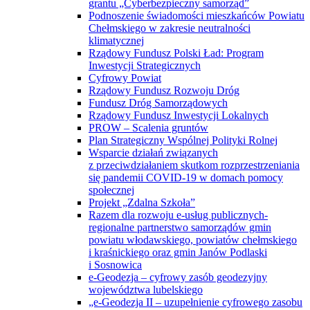
grantu „Cyberbezpieczny samorząd”
Podnoszenie świadomości mieszkańców Powiatu
Chełmskiego w zakresie neutralności
klimatycznej
Rządowy Fundusz Polski Ład: Program
Inwestycji Strategicznych
Cyfrowy Powiat
Rządowy Fundusz Rozwoju Dróg
Fundusz Dróg Samorządowych
Rządowy Fundusz Inwestycji Lokalnych
PROW – Scalenia gruntów
Plan Strategiczny Wspólnej Polityki Rolnej
Wsparcie działań związanych
z przeciwdziałaniem skutkom rozprzestrzeniania
się pandemii COVID-19 w domach pomocy
społecznej
Projekt „Zdalna Szkoła”
Razem dla rozwoju e-usług publicznych-
regionalne partnerstwo samorządów gmin
powiatu włodawskiego, powiatów chełmskiego
i kraśnickiego oraz gmin Janów Podlaski
i Sosnowica
e-Geodezja – cyfrowy zasób geodezyjny
województwa lubelskiego
„e-Geodezja II – uzupełnienie cyfrowego zasobu