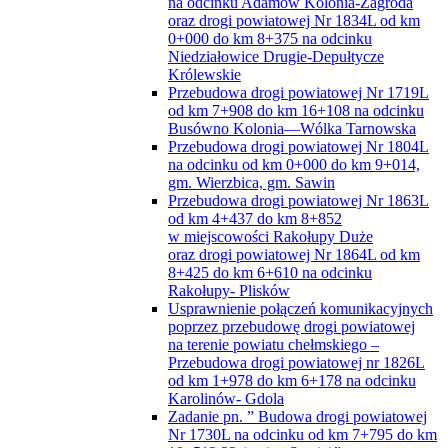
na odcinku Adamów Kolonia-Zagroda
oraz drogi powiatowej Nr 1834L od km
0+000 do km 8+375 na odcinku
Niedziałowice Drugie-Depułtycze
Królewskie
Przebudowa drogi powiatowej Nr 1719L
od km 7+908 do km 16+108 na odcinku
Busówno Kolonia—Wólka Tarnowska
Przebudowa drogi powiatowej Nr 1804L
na odcinku od km 0+000 do km 9+014,
gm. Wierzbica, gm. Sawin
Przebudowa drogi powiatowej Nr 1863L
od km 4+437 do km 8+852
w miejscowości Rakołupy Duże
oraz drogi powiatowej Nr 1864L od km
8+425 do km 6+610 na odcinku
Rakołupy- Plisków
Usprawnienie połączeń komunikacyjnych
poprzez przebudowę drogi powiatowej
na terenie powiatu chełmskiego –
Przebudowa drogi powiatowej nr 1826L
od km 1+978 do km 6+178 na odcinku
Karolinów- Gdola
Zadanie pn. ” Budowa drogi powiatowej
Nr 1730L na odcinku od km 7+795 do km