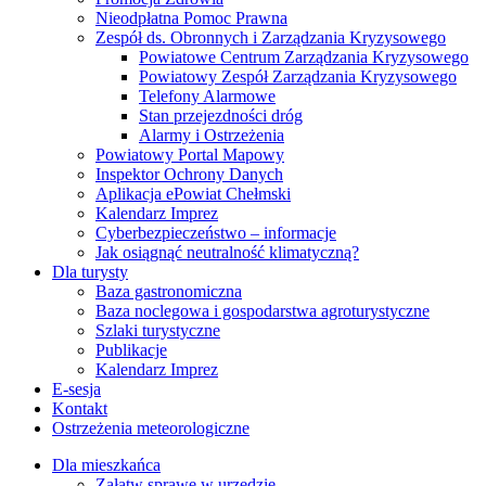
Nieodpłatna Pomoc Prawna
Zespół ds. Obronnych i Zarządzania Kryzysowego
Powiatowe Centrum Zarządzania Kryzysowego
Powiatowy Zespół Zarządzania Kryzysowego
Telefony Alarmowe
Stan przejezdności dróg
Alarmy i Ostrzeżenia
Powiatowy Portal Mapowy
Inspektor Ochrony Danych
Aplikacja ePowiat Chełmski
Kalendarz Imprez
Cyberbezpieczeństwo – informacje
Jak osiągnąć neutralność klimatyczną?
Dla turysty
Baza gastronomiczna
Baza noclegowa i gospodarstwa agroturystyczne
Szlaki turystyczne
Publikacje
Kalendarz Imprez
E-sesja
Kontakt
Ostrzeżenia meteorologiczne
Dla mieszkańca
Załatw sprawę w urzędzie