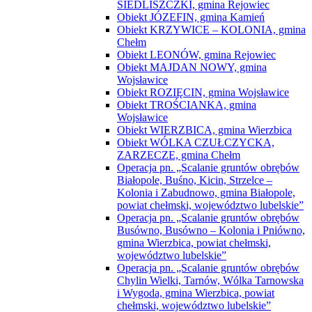
SIEDLISZCZKI, gmina Rejowiec
Obiekt JÓZEFIN, gmina Kamień
Obiekt KRZYWICE – KOLONIA, gmina
Chełm
Obiekt LEONÓW, gmina Rejowiec
Obiekt MAJDAN NOWY, gmina
Wojsławice
Obiekt ROZIĘCIN, gmina Wojsławice
Obiekt TROŚCIANKA, gmina
Wojsławice
Obiekt WIERZBICA, gmina Wierzbica
Obiekt WÓLKA CZUŁCZYCKA,
ZARZECZE, gmina Chełm
Operacja pn. „Scalanie gruntów obrębów
Białopole, Buśno, Kicin, Strzelce –
Kolonia i Zabudnowo, gmina Białopole,
powiat chełmski, województwo lubelskie”
Operacja pn. „Scalanie gruntów obrębów
Busówno, Busówno – Kolonia i Pniówno,
gmina Wierzbica, powiat chełmski,
województwo lubelskie”
Operacja pn. „Scalanie gruntów obrębów
Chylin Wielki, Tarnów, Wólka Tarnowska
i Wygoda, gmina Wierzbica, powiat
chełmski, województwo lubelskie”