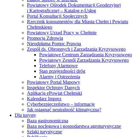
Powiatowy Ośrodek Dokumentacji Geodezyjnej
i Kartograficznej – Katalog e-Usług
Portal Konsultacji Społecznych
Rzecznik konsumentów dla Miasta Chełm i Powiatu
Chełmskiego
Powiatowy Urząd Pracy w Chełmie
Promocja Zdrowia
Nieodpłatna Pomoc Prawna
Zespół ds. Obronnych i Zarządzania Kryzysowego
Powiatowe Centrum Zarządzania Kryzysowego
Powiatowy Zespół Zarządzania Kryzysowego
Telefony Alarmowe
Stan przejezdności dróg
Alarmy i Ostrzeżenia
Powiatowy Portal Mapowy
Inspektor Ochrony Danych
Aplikacja ePowiat Chełmski
Kalendarz Imprez
Cyberbezpieczeństwo – informacje
Jak osiągnąć neutralność klimatyczną?
Dla turysty
Baza gastronomiczna
Baza noclegowa i gospodarstwa agroturystyczne
Szlaki turystyczne