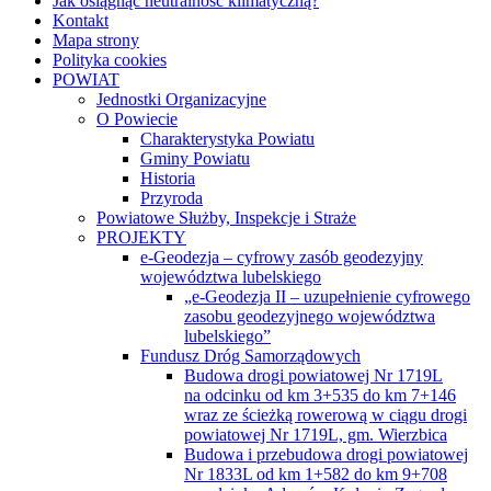
Jak osiągnąć neutralność klimatyczną?
Kontakt
Mapa strony
Polityka cookies
POWIAT
Jednostki Organizacyjne
O Powiecie
Charakterystyka Powiatu
Gminy Powiatu
Historia
Przyroda
Powiatowe Służby, Inspekcje i Straże
PROJEKTY
e-Geodezja – cyfrowy zasób geodezyjny
województwa lubelskiego
„e-Geodezja II – uzupełnienie cyfrowego
zasobu geodezyjnego województwa
lubelskiego”
Fundusz Dróg Samorządowych
Budowa drogi powiatowej Nr 1719L
na odcinku od km 3+535 do km 7+146
wraz ze ścieżką rowerową w ciągu drogi
powiatowej Nr 1719L, gm. Wierzbica
Budowa i przebudowa drogi powiatowej
Nr 1833L od km 1+582 do km 9+708