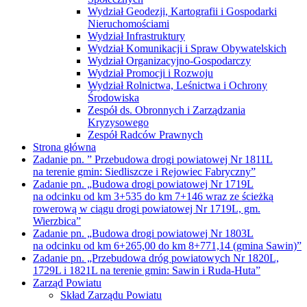
Wydział Geodezji, Kartografii i Gospodarki
Nieruchomościami
Wydział Infrastruktury
Wydział Komunikacji i Spraw Obywatelskich
Wydział Organizacyjno-Gospodarczy
Wydział Promocji i Rozwoju
Wydział Rolnictwa, Leśnictwa i Ochrony
Środowiska
Zespół ds. Obronnych i Zarządzania
Kryzysowego
Zespół Radców Prawnych
Strona główna
Zadanie pn. ” Przebudowa drogi powiatowej Nr 1811L
na terenie gmin: Siedliszcze i Rejowiec Fabryczny”
Zadanie pn. „Budowa drogi powiatowej Nr 1719L
na odcinku od km 3+535 do km 7+146 wraz ze ścieżką
rowerową w ciągu drogi powiatowej Nr 1719L, gm.
Wierzbica”
Zadanie pn. „Budowa drogi powiatowej Nr 1803L
na odcinku od km 6+265,00 do km 8+771,14 (gmina Sawin)”
Zadanie pn. „Przebudowa dróg powiatowych Nr 1820L,
1729L i 1821L na terenie gmin: Sawin i Ruda-Huta”
Zarząd Powiatu
Skład Zarządu Powiatu