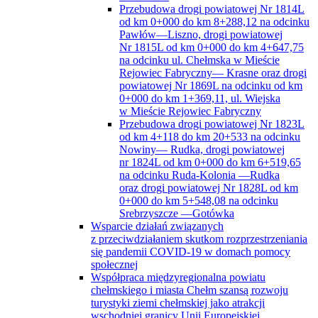
Przebudowa drogi powiatowej Nr 1814L
od km 0+000 do km 8+288,12 na odcinku
Pawłów—Liszno, drogi powiatowej
Nr 1815L od km 0+000 do km 4+647,75
na odcinku ul. Chełmska w Mieście
Rejowiec Fabryczny— Krasne oraz drogi
powiatowej Nr 1869L na odcinku od km
0+000 do km 1+369,11, ul. Wiejska
w Mieście Rejowiec Fabryczny
Przebudowa drogi powiatowej Nr 1823L
od km 4+118 do km 20+533 na odcinku
Nowiny— Rudka, drogi powiatowej
nr 1824L od km 0+000 do km 6+519,65
na odcinku Ruda-Kolonia —Rudka
oraz drogi powiatowej Nr 1828L od km
0+000 do km 5+548,08 na odcinku
Srebrzyszcze —Gotówka
Wsparcie działań związanych
z przeciwdziałaniem skutkom rozprzestrzeniania
się pandemii COVID-19 w domach pomocy
społecznej
Współpraca międzyregionalna powiatu
chełmskiego i miasta Chełm szansą rozwoju
turystyki ziemi chełmskiej jako atrakcji
wschodniej granicy Unii Europejskiej