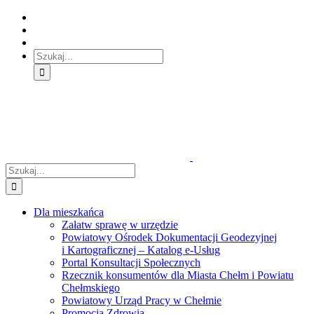
Skip
Skip
Skip
to:
to:
to:
Treść
Menu
Menu
główna
główne
dodatkowe
Szukaj
Śledź
E-
Facebook
BIP
Instagram
sprawę
PUAP
Szukaj
Dla mieszkańca
Załatw sprawę w urzędzie
Powiatowy Ośrodek Dokumentacji Geodezyjnej
i Kartograficznej – Katalog e-Usług
Portal Konsultacji Społecznych
Rzecznik konsumentów dla Miasta Chełm i Powiatu
Chełmskiego
Powiatowy Urząd Pracy w Chełmie
Promocja Zdrowia