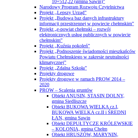
10+512,22 (gmina Sawin)”
Narodowy Program Rozwoju Czytelnictwa
Projekt ,,Lepszy Urząd”
Projekt „Budowa baz danych infrastruktury
informacji przestrzennej w powiecie chełmskim”
Projekt „e-powiat chełmski – rozwój
elektronicznych usług publicznych w powiecie
chełmskim”
Projekt „Kuźnia pokoleń”
Projekt „Podnoszenie świadomości mieszkańców
Powiatu Chełmskiego w zakresie neutralności
klimatycznej”
Projekt „Zdalna Szkoła”
Projekty drogowe
Projekty drogowe w ramach PROW 2014 –
2020
PROW – Scalenia gruntów
Obiekt ANUSIN, STASIN DOLNY,
gmina Siedliszcze
Obiekt BUKOWA WIELKA cz.I,
BUKOWA WIELKA cz.II i ŚREDNI
ŁAN, gmina Sawin
Obiekt DEPUŁTYCZE KRÓLEWSKIE
– KOLONIA, gmina Chełm
Obiekt HRUSZÓW, MARYNIN,