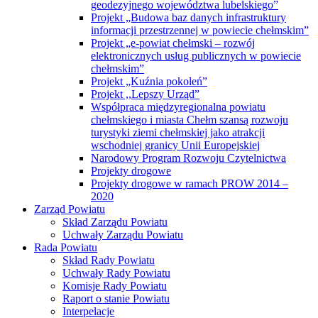
geodezyjnego województwa lubelskiego”
Projekt „Budowa baz danych infrastruktury
informacji przestrzennej w powiecie chełmskim”
Projekt „e-powiat chełmski – rozwój
elektronicznych usług publicznych w powiecie
chełmskim”
Projekt „Kuźnia pokoleń”
Projekt ,,Lepszy Urząd”
Współpraca międzyregionalna powiatu
chełmskiego i miasta Chełm szansą rozwoju
turystyki ziemi chełmskiej jako atrakcji
wschodniej granicy Unii Europejskiej
Narodowy Program Rozwoju Czytelnictwa
Projekty drogowe
Projekty drogowe w ramach PROW 2014 –
2020
Zarząd Powiatu
Skład Zarządu Powiatu
Uchwały Zarządu Powiatu
Rada Powiatu
Skład Rady Powiatu
Uchwały Rady Powiatu
Komisje Rady Powiatu
Raport o stanie Powiatu
Interpelacje