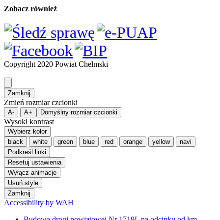
Zobacz również
Copyright 2020 Powiat Chełmski
Zamknij
Zmień rozmiar czcionki
A-
A+
Domyślny rozmiar czcionki
Wysoki kontrast
Wybierz kolor
black
white
green
blue
red
orange
yellow
navi
Podkreśl linki
Resetuj ustawienia
Wyłącz animacje
Usuń style
Zamknij
Accessibility by WAH
Budowa drogi powiatowej Nr 1719L na odcinku od km