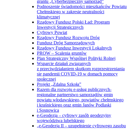
grantu „Cyberbezpieczny samorząd”
Podnoszenie świadomości mieszkańców Powiatu
Chełmskiego w zakresie neutralności
klimatycznej
Rządowy Fundusz Polski Ład: Program
Inwestycji Strategicznych
Cyfrowy Powiat
Rządowy Fundusz Rozwoju Dróg
Fundusz Dróg Samorządowych
Rządowy Fundusz Inwestycji Lokalnych
PROW – Scalenia gruntów
Plan Strategiczny Wspólnej Polityki Rolnej
Wsparcie działań związanych
z przeciwdziałaniem skutkom rozprzestrzeniania
się pandemii COVID-19 w domach pomocy
społecznej
Projekt „Zdalna Szkoła”
Razem dla rozwoju e-usług publicznych-
regionalne partnerstwo samorządów gmin
powiatu włodawskiego, powiatów chełmskiego
i kraśnickiego oraz gmin Janów Podlaski
i Sosnowica
e-Geodezja – cyfrowy zasób geodezyjny
województwa lubelskiego
„e-Geodezja II – uzupełnienie cyfrowego zasobu