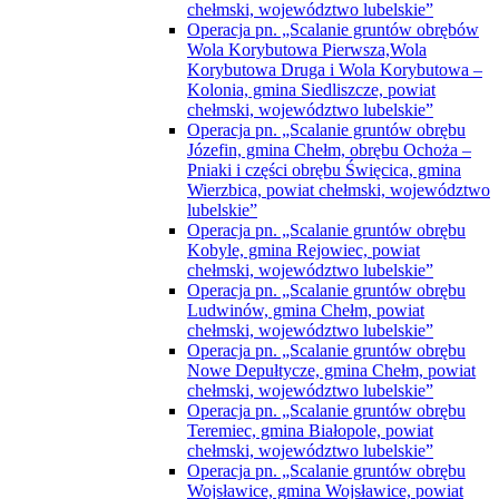
chełmski, województwo lubelskie”
Operacja pn. „Scalanie gruntów obrębów
Wola Korybutowa Pierwsza,Wola
Korybutowa Druga i Wola Korybutowa –
Kolonia, gmina Siedliszcze, powiat
chełmski, województwo lubelskie”
Operacja pn. „Scalanie gruntów obrębu
Józefin, gmina Chełm, obrębu Ochoża –
Pniaki i części obrębu Święcica, gmina
Wierzbica, powiat chełmski, województwo
lubelskie”
Operacja pn. „Scalanie gruntów obrębu
Kobyle, gmina Rejowiec, powiat
chełmski, województwo lubelskie”
Operacja pn. „Scalanie gruntów obrębu
Ludwinów, gmina Chełm, powiat
chełmski, województwo lubelskie”
Operacja pn. „Scalanie gruntów obrębu
Nowe Depułtycze, gmina Chełm, powiat
chełmski, województwo lubelskie”
Operacja pn. „Scalanie gruntów obrębu
Teremiec, gmina Białopole, powiat
chełmski, województwo lubelskie”
Operacja pn. „Scalanie gruntów obrębu
Wojsławice, gmina Wojsławice, powiat