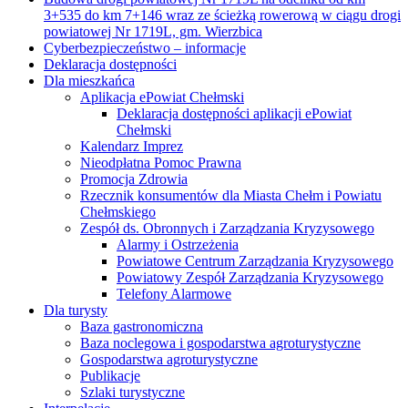
3+535 do km 7+146 wraz ze ścieżką rowerową w ciągu drogi
powiatowej Nr 1719L, gm. Wierzbica
Cyberbezpieczeństwo – informacje
Deklaracja dostępności
Dla mieszkańca
Aplikacja ePowiat Chełmski
Deklaracja dostępności aplikacji ePowiat
Chełmski
Kalendarz Imprez
Nieodpłatna Pomoc Prawna
Promocja Zdrowia
Rzecznik konsumentów dla Miasta Chełm i Powiatu
Chełmskiego
Zespół ds. Obronnych i Zarządzania Kryzysowego
Alarmy i Ostrzeżenia
Powiatowe Centrum Zarządzania Kryzysowego
Powiatowy Zespół Zarządzania Kryzysowego
Telefony Alarmowe
Dla turysty
Baza gastronomiczna
Baza noclegowa i gospodarstwa agroturystyczne
Gospodarstwa agroturystyczne
Publikacje
Szlaki turystyczne