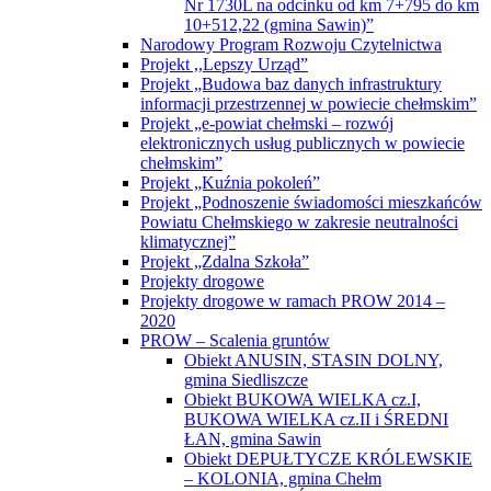
Nr 1730L na odcinku od km 7+795 do km
10+512,22 (gmina Sawin)”
Narodowy Program Rozwoju Czytelnictwa
Projekt ,,Lepszy Urząd”
Projekt „Budowa baz danych infrastruktury
informacji przestrzennej w powiecie chełmskim”
Projekt „e-powiat chełmski – rozwój
elektronicznych usług publicznych w powiecie
chełmskim”
Projekt „Kuźnia pokoleń”
Projekt „Podnoszenie świadomości mieszkańców
Powiatu Chełmskiego w zakresie neutralności
klimatycznej”
Projekt „Zdalna Szkoła”
Projekty drogowe
Projekty drogowe w ramach PROW 2014 –
2020
PROW – Scalenia gruntów
Obiekt ANUSIN, STASIN DOLNY,
gmina Siedliszcze
Obiekt BUKOWA WIELKA cz.I,
BUKOWA WIELKA cz.II i ŚREDNI
ŁAN, gmina Sawin
Obiekt DEPUŁTYCZE KRÓLEWSKIE
– KOLONIA, gmina Chełm