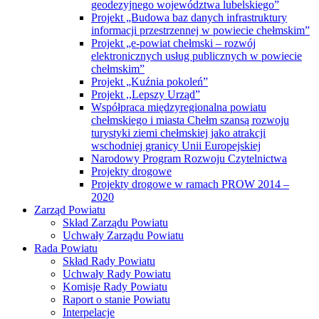
geodezyjnego województwa lubelskiego”
Projekt „Budowa baz danych infrastruktury
informacji przestrzennej w powiecie chełmskim”
Projekt „e-powiat chełmski – rozwój
elektronicznych usług publicznych w powiecie
chełmskim”
Projekt „Kuźnia pokoleń”
Projekt ,,Lepszy Urząd”
Współpraca międzyregionalna powiatu
chełmskiego i miasta Chełm szansą rozwoju
turystyki ziemi chełmskiej jako atrakcji
wschodniej granicy Unii Europejskiej
Narodowy Program Rozwoju Czytelnictwa
Projekty drogowe
Projekty drogowe w ramach PROW 2014 –
2020
Zarząd Powiatu
Skład Zarządu Powiatu
Uchwały Zarządu Powiatu
Rada Powiatu
Skład Rady Powiatu
Uchwały Rady Powiatu
Komisje Rady Powiatu
Raport o stanie Powiatu
Interpelacje