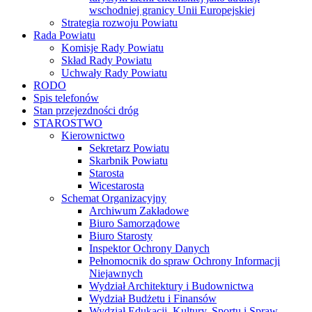
wschodniej granicy Unii Europejskiej
Strategia rozwoju Powiatu
Rada Powiatu
Komisje Rady Powiatu
Skład Rady Powiatu
Uchwały Rady Powiatu
RODO
Spis telefonów
Stan przejezdności dróg
STAROSTWO
Kierownictwo
Sekretarz Powiatu
Skarbnik Powiatu
Starosta
Wicestarosta
Schemat Organizacyjny
Archiwum Zakładowe
Biuro Samorządowe
Biuro Starosty
Inspektor Ochrony Danych
Pełnomocnik do spraw Ochrony Informacji
Niejawnych
Wydział Architektury i Budownictwa
Wydział Budżetu i Finansów
Wydział Edukacji, Kultury, Sportu i Spraw