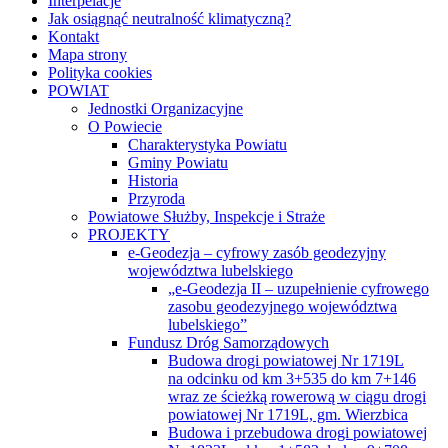
Interpelacje
Jak osiągnąć neutralność klimatyczną?
Kontakt
Mapa strony
Polityka cookies
POWIAT
Jednostki Organizacyjne
O Powiecie
Charakterystyka Powiatu
Gminy Powiatu
Historia
Przyroda
Powiatowe Służby, Inspekcje i Straże
PROJEKTY
e-Geodezja – cyfrowy zasób geodezyjny
województwa lubelskiego
„e-Geodezja II – uzupełnienie cyfrowego
zasobu geodezyjnego województwa
lubelskiego”
Fundusz Dróg Samorządowych
Budowa drogi powiatowej Nr 1719L
na odcinku od km 3+535 do km 7+146
wraz ze ścieżką rowerową w ciągu drogi
powiatowej Nr 1719L, gm. Wierzbica
Budowa i przebudowa drogi powiatowej