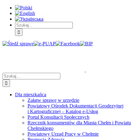
Skip
Skip
Skip
to:
to:
to:
Treść
Menu
Menu
główna
główne
dodatkowe
Szukaj
Śledź
E-
Facebook
BIP
Instagram
sprawę
PUAP
Szukaj
Dla mieszkańca
Załatw sprawę w urzędzie
Powiatowy Ośrodek Dokumentacji Geodezyjnej
i Kartograficznej – Katalog e-Usług
Portal Konsultacji Społecznych
Rzecznik konsumentów dla Miasta Chełm i Powiatu
Chełmskiego
Powiatowy Urząd Pracy w Chełmie
Promocja Zdrowia