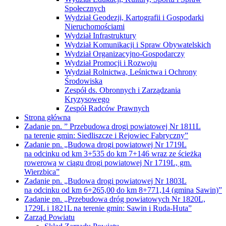
Społecznych
Wydział Geodezji, Kartografii i Gospodarki
Nieruchomościami
Wydział Infrastruktury
Wydział Komunikacji i Spraw Obywatelskich
Wydział Organizacyjno-Gospodarczy
Wydział Promocji i Rozwoju
Wydział Rolnictwa, Leśnictwa i Ochrony
Środowiska
Zespół ds. Obronnych i Zarządzania
Kryzysowego
Zespół Radców Prawnych
Strona główna
Zadanie pn. ” Przebudowa drogi powiatowej Nr 1811L
na terenie gmin: Siedliszcze i Rejowiec Fabryczny”
Zadanie pn. „Budowa drogi powiatowej Nr 1719L
na odcinku od km 3+535 do km 7+146 wraz ze ścieżką
rowerową w ciągu drogi powiatowej Nr 1719L, gm.
Wierzbica”
Zadanie pn. „Budowa drogi powiatowej Nr 1803L
na odcinku od km 6+265,00 do km 8+771,14 (gmina Sawin)”
Zadanie pn. „Przebudowa dróg powiatowych Nr 1820L,
1729L i 1821L na terenie gmin: Sawin i Ruda-Huta”
Zarząd Powiatu