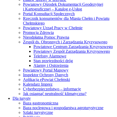
Powiatowy Ośrodek Dokumentacji Geodezyjnej
i Kartograficznej – Katalog e-Usług
Portal Konsultacji Społecznych
Rzecznik konsumentów dla Miasta Chełm i Powiatu
Chełmskiego
Powiatowy Urząd Pracy w Chełmie
Promocja Zdrowia
Nieodpłatna Pomoc Prawna
Zespół ds. Obronnych i Zarządzania Kryzysowego
Powiatowe Centrum Zarządzania Kryzysowego
Powiatowy Zespół Zarządzania Kryzysowego
Telefony Alarmowe
Stan przejezdności dróg
Alarmy i Ostrzeżenia
Powiatowy Portal Mapowy
Inspektor Ochrony Danych
Aplikacja ePowiat Chełmski
Kalendarz Imprez
Cyberbezpieczeństwo – informacje
Jak osiągnąć neutralność klimatyczną?
Dla turysty
Baza gastronomiczna
Baza noclegowa i gospodarstwa agroturystyczne
Szlaki turystyczne