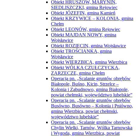
Obiekt HRUSZÓW, MARYNIN,
SIEDLISZCZKI, gmina Rejowiec
Obiekt JÓZEFIN, gmina Kamień
Obiekt KRZYWICE – KOLONIA, gmina
Chełm
Obiekt LEONÓW, gmina Rejowiec
Obiekt MAJDAN NOWY, gmina
Wojsławice
Obiekt ROZIĘCIN, gmina Wojsławice
Obiekt TROŚCIANKA, gmina
Wojsławice
Obiekt WIERZBICA, gmina Wierzbica
Obiekt WÓLKA CZUŁCZYCKA,
ZARZECZE, gmina Chełm
Operacja pn. „Scalanie gruntów obrębów
Białopole, Buśno, Kicin, Strzelce –
Kolonia i Zabudnowo, gmina Białopole,
powiat chełmski, województwo lubelskie”
Operacja pn. „Scalanie gruntów obrębów
Busówno, Busówno – Kolonia i Pniówno,
gmina Wierzbica, powiat chełmski,
województwo lubelskie”
Operacja pn. „Scalanie gruntów obrębów
Chylin Wielki, Tarnów, Wólka Tarnowska
i Wygoda, gmina Wierzbica, powiat