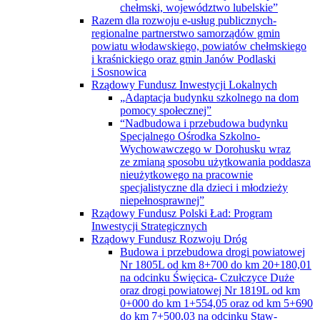
chełmski, województwo lubelskie”
Razem dla rozwoju e-usług publicznych-
regionalne partnerstwo samorządów gmin
powiatu włodawskiego, powiatów chełmskiego
i kraśnickiego oraz gmin Janów Podlaski
i Sosnowica
Rządowy Fundusz Inwestycji Lokalnych
„Adaptacja budynku szkolnego na dom
pomocy społecznej”
“Nadbudowa i przebudowa budynku
Specjalnego Ośrodka Szkolno-
Wychowawczego w Dorohusku wraz
ze zmianą sposobu użytkowania poddasza
nieużytkowego na pracownie
specjalistyczne dla dzieci i młodzieży
niepełnosprawnej”
Rządowy Fundusz Polski Ład: Program
Inwestycji Strategicznych
Rządowy Fundusz Rozwoju Dróg
Budowa i przebudowa drogi powiatowej
Nr 1805L od km 8+700 do km 20+180,01
na odcinku Święcica- Czułczyce Duże
oraz drogi powiatowej Nr 1819L od km
0+000 do km 1+554,05 oraz od km 5+690
do km 7+500,03 na odcinku Staw-