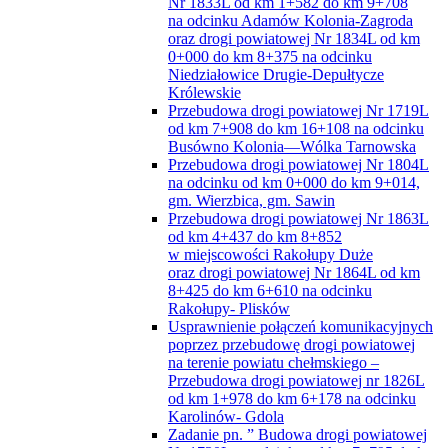
Nr 1833L od km 1+582 do km 9+708
na odcinku Adamów Kolonia-Zagroda
oraz drogi powiatowej Nr 1834L od km
0+000 do km 8+375 na odcinku
Niedziałowice Drugie-Depułtycze
Królewskie
Przebudowa drogi powiatowej Nr 1719L
od km 7+908 do km 16+108 na odcinku
Busówno Kolonia—Wólka Tarnowska
Przebudowa drogi powiatowej Nr 1804L
na odcinku od km 0+000 do km 9+014,
gm. Wierzbica, gm. Sawin
Przebudowa drogi powiatowej Nr 1863L
od km 4+437 do km 8+852
w miejscowości Rakołupy Duże
oraz drogi powiatowej Nr 1864L od km
8+425 do km 6+610 na odcinku
Rakołupy- Plisków
Usprawnienie połączeń komunikacyjnych
poprzez przebudowę drogi powiatowej
na terenie powiatu chełmskiego –
Przebudowa drogi powiatowej nr 1826L
od km 1+978 do km 6+178 na odcinku
Karolinów- Gdola
Zadanie pn. ” Budowa drogi powiatowej