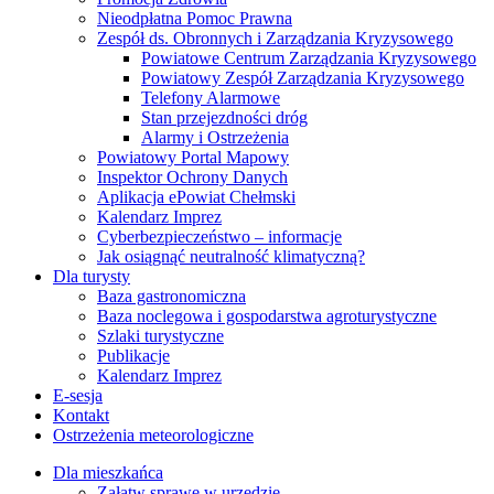
Nieodpłatna Pomoc Prawna
Zespół ds. Obronnych i Zarządzania Kryzysowego
Powiatowe Centrum Zarządzania Kryzysowego
Powiatowy Zespół Zarządzania Kryzysowego
Telefony Alarmowe
Stan przejezdności dróg
Alarmy i Ostrzeżenia
Powiatowy Portal Mapowy
Inspektor Ochrony Danych
Aplikacja ePowiat Chełmski
Kalendarz Imprez
Cyberbezpieczeństwo – informacje
Jak osiągnąć neutralność klimatyczną?
Dla turysty
Baza gastronomiczna
Baza noclegowa i gospodarstwa agroturystyczne
Szlaki turystyczne
Publikacje
Kalendarz Imprez
E-sesja
Kontakt
Ostrzeżenia meteorologiczne
Dla mieszkańca
Załatw sprawę w urzędzie