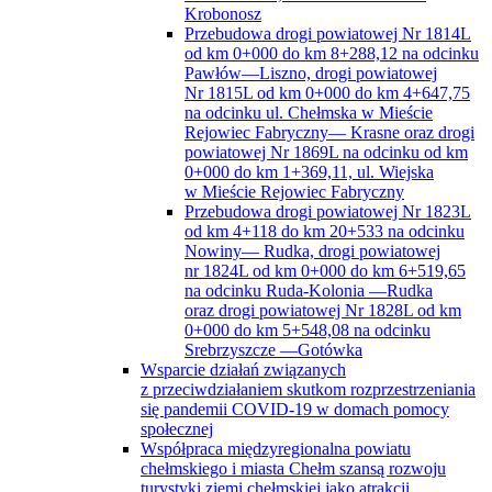
Krobonosz
Przebudowa drogi powiatowej Nr 1814L
od km 0+000 do km 8+288,12 na odcinku
Pawłów—Liszno, drogi powiatowej
Nr 1815L od km 0+000 do km 4+647,75
na odcinku ul. Chełmska w Mieście
Rejowiec Fabryczny— Krasne oraz drogi
powiatowej Nr 1869L na odcinku od km
0+000 do km 1+369,11, ul. Wiejska
w Mieście Rejowiec Fabryczny
Przebudowa drogi powiatowej Nr 1823L
od km 4+118 do km 20+533 na odcinku
Nowiny— Rudka, drogi powiatowej
nr 1824L od km 0+000 do km 6+519,65
na odcinku Ruda-Kolonia —Rudka
oraz drogi powiatowej Nr 1828L od km
0+000 do km 5+548,08 na odcinku
Srebrzyszcze —Gotówka
Wsparcie działań związanych
z przeciwdziałaniem skutkom rozprzestrzeniania
się pandemii COVID-19 w domach pomocy
społecznej
Współpraca międzyregionalna powiatu
chełmskiego i miasta Chełm szansą rozwoju
turystyki ziemi chełmskiej jako atrakcji