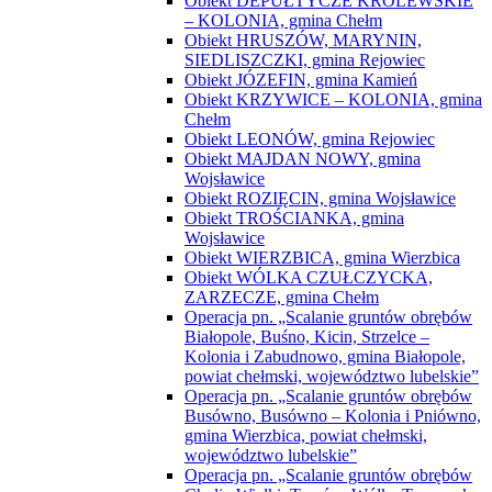
Obiekt DEPUŁTYCZE KRÓLEWSKIE
– KOLONIA, gmina Chełm
Obiekt HRUSZÓW, MARYNIN,
SIEDLISZCZKI, gmina Rejowiec
Obiekt JÓZEFIN, gmina Kamień
Obiekt KRZYWICE – KOLONIA, gmina
Chełm
Obiekt LEONÓW, gmina Rejowiec
Obiekt MAJDAN NOWY, gmina
Wojsławice
Obiekt ROZIĘCIN, gmina Wojsławice
Obiekt TROŚCIANKA, gmina
Wojsławice
Obiekt WIERZBICA, gmina Wierzbica
Obiekt WÓLKA CZUŁCZYCKA,
ZARZECZE, gmina Chełm
Operacja pn. „Scalanie gruntów obrębów
Białopole, Buśno, Kicin, Strzelce –
Kolonia i Zabudnowo, gmina Białopole,
powiat chełmski, województwo lubelskie”
Operacja pn. „Scalanie gruntów obrębów
Busówno, Busówno – Kolonia i Pniówno,
gmina Wierzbica, powiat chełmski,
województwo lubelskie”
Operacja pn. „Scalanie gruntów obrębów