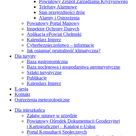
Powiatowy Zespół Zarządzania Kryzysowego
Telefony Alarmowe
Stan przejezdności dróg
Alarmy i Ostrzeżenia
Powiatowy Portal Mapowy
Inspektor Ochrony Danych
Aplikacja ePowiat Chełmski
Kalendarz Imprez
Cyberbezpieczeństwo – informacje
Jak osiągnąć neutralność klimatyczną?
Dla turysty
Baza gastronomiczna
Baza noclegowa i gospodarstwa agroturystyczne
Szlaki turystyczne
Publikacje
Kalendarz Imprez
E-sesja
Kontakt
Ostrzeżenia meteorologiczne
Dla mieszkańca
Załatw sprawę w urzędzie
Powiatowy Ośrodek Dokumentacji Geodezyjnej
i Kartograficznej – Katalog e-Usług
Portal Konsultacji Społecznych