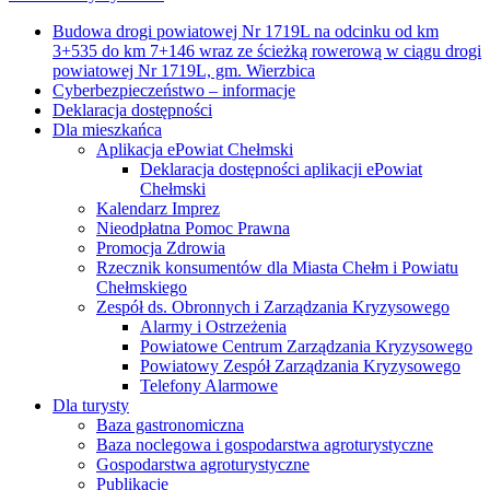
Budowa drogi powiatowej Nr 1719L na odcinku od km
3+535 do km 7+146 wraz ze ścieżką rowerową w ciągu drogi
powiatowej Nr 1719L, gm. Wierzbica
Cyberbezpieczeństwo – informacje
Deklaracja dostępności
Dla mieszkańca
Aplikacja ePowiat Chełmski
Deklaracja dostępności aplikacji ePowiat
Chełmski
Kalendarz Imprez
Nieodpłatna Pomoc Prawna
Promocja Zdrowia
Rzecznik konsumentów dla Miasta Chełm i Powiatu
Chełmskiego
Zespół ds. Obronnych i Zarządzania Kryzysowego
Alarmy i Ostrzeżenia
Powiatowe Centrum Zarządzania Kryzysowego
Powiatowy Zespół Zarządzania Kryzysowego
Telefony Alarmowe
Dla turysty
Baza gastronomiczna
Baza noclegowa i gospodarstwa agroturystyczne
Gospodarstwa agroturystyczne
Publikacje