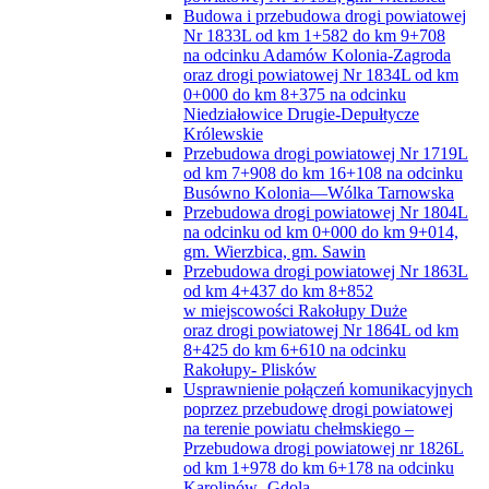
Budowa i przebudowa drogi powiatowej
Nr 1833L od km 1+582 do km 9+708
na odcinku Adamów Kolonia-Zagroda
oraz drogi powiatowej Nr 1834L od km
0+000 do km 8+375 na odcinku
Niedziałowice Drugie-Depułtycze
Królewskie
Przebudowa drogi powiatowej Nr 1719L
od km 7+908 do km 16+108 na odcinku
Busówno Kolonia—Wólka Tarnowska
Przebudowa drogi powiatowej Nr 1804L
na odcinku od km 0+000 do km 9+014,
gm. Wierzbica, gm. Sawin
Przebudowa drogi powiatowej Nr 1863L
od km 4+437 do km 8+852
w miejscowości Rakołupy Duże
oraz drogi powiatowej Nr 1864L od km
8+425 do km 6+610 na odcinku
Rakołupy- Plisków
Usprawnienie połączeń komunikacyjnych
poprzez przebudowę drogi powiatowej
na terenie powiatu chełmskiego –
Przebudowa drogi powiatowej nr 1826L
od km 1+978 do km 6+178 na odcinku
Karolinów- Gdola