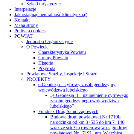
Szlaki turystyczne
Interpelacje
Jak osiągnąć neutralność klimatyczną?
Kontakt
Mapa strony
Polityka cookies
POWIAT
Jednostki Organizacyjne
O Powiecie
Charakterystyka Powiatu
Gminy Powiatu
Historia
Przyroda
Powiatowe Służby, Inspekcje i Straże
PROJEKTY
e-Geodezja – cyfrowy zasób geodezyjny
województwa lubelskiego
„e-Geodezja II – uzupełnienie cyfrowego
zasobu geodezyjnego województwa
lubelskiego”
Fundusz Dróg Samorządowych
Budowa drogi powiatowej Nr 1719L
na odcinku od km 3+535 do km 7+146
wraz ze ścieżką rowerową w ciągu drogi
powiatowej Nr 1719L, gm. Wierzbica