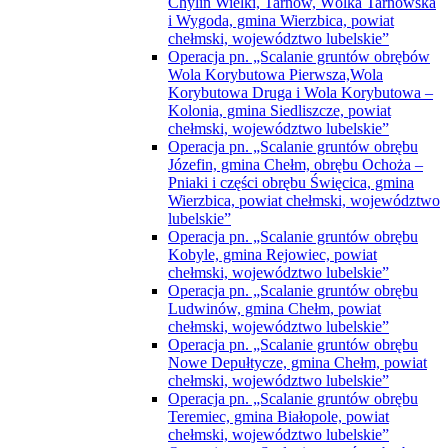
Chylin Wielki, Tarnów, Wólka Tarnowska
i Wygoda, gmina Wierzbica, powiat
chełmski, województwo lubelskie”
Operacja pn. „Scalanie gruntów obrębów
Wola Korybutowa Pierwsza,Wola
Korybutowa Druga i Wola Korybutowa –
Kolonia, gmina Siedliszcze, powiat
chełmski, województwo lubelskie”
Operacja pn. „Scalanie gruntów obrębu
Józefin, gmina Chełm, obrębu Ochoża –
Pniaki i części obrębu Święcica, gmina
Wierzbica, powiat chełmski, województwo
lubelskie”
Operacja pn. „Scalanie gruntów obrębu
Kobyle, gmina Rejowiec, powiat
chełmski, województwo lubelskie”
Operacja pn. „Scalanie gruntów obrębu
Ludwinów, gmina Chełm, powiat
chełmski, województwo lubelskie”
Operacja pn. „Scalanie gruntów obrębu
Nowe Depułtycze, gmina Chełm, powiat
chełmski, województwo lubelskie”
Operacja pn. „Scalanie gruntów obrębu
Teremiec, gmina Białopole, powiat
chełmski, województwo lubelskie”