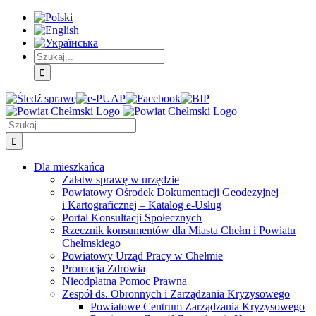
Skip
Skip
Skip
to:
to:
to:
Treść
Menu
Menu
główna
główne
dodatkowe
Szukaj
Śledź
E-
Facebook
BIP
Instagram
sprawę
PUAP
Szukaj
Dla mieszkańca
Załatw sprawę w urzędzie
Powiatowy Ośrodek Dokumentacji Geodezyjnej
i Kartograficznej – Katalog e-Usług
Portal Konsultacji Społecznych
Rzecznik konsumentów dla Miasta Chełm i Powiatu
Chełmskiego
Powiatowy Urząd Pracy w Chełmie
Promocja Zdrowia
Nieodpłatna Pomoc Prawna
Zespół ds. Obronnych i Zarządzania Kryzysowego
Powiatowe Centrum Zarządzania Kryzysowego