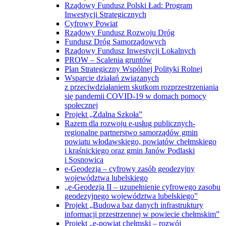
Rządowy Fundusz Polski Ład: Program
Inwestycji Strategicznych
Cyfrowy Powiat
Rządowy Fundusz Rozwoju Dróg
Fundusz Dróg Samorządowych
Rządowy Fundusz Inwestycji Lokalnych
PROW – Scalenia gruntów
Plan Strategiczny Wspólnej Polityki Rolnej
Wsparcie działań związanych
z przeciwdziałaniem skutkom rozprzestrzeniania
się pandemii COVID-19 w domach pomocy
społecznej
Projekt „Zdalna Szkoła”
Razem dla rozwoju e-usług publicznych-
regionalne partnerstwo samorządów gmin
powiatu włodawskiego, powiatów chełmskiego
i kraśnickiego oraz gmin Janów Podlaski
i Sosnowica
e-Geodezja – cyfrowy zasób geodezyjny
województwa lubelskiego
„e-Geodezja II – uzupełnienie cyfrowego zasobu
geodezyjnego województwa lubelskiego”
Projekt „Budowa baz danych infrastruktury
informacji przestrzennej w powiecie chełmskim”
Projekt „e-powiat chełmski – rozwój