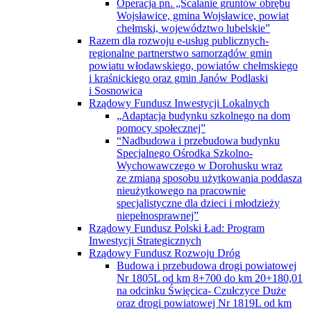
Operacja pn. „Scalanie gruntów obrębu
Wojsławice, gmina Wojsławice, powiat
chełmski, województwo lubelskie”
Razem dla rozwoju e-usług publicznych-
regionalne partnerstwo samorządów gmin
powiatu włodawskiego, powiatów chełmskiego
i kraśnickiego oraz gmin Janów Podlaski
i Sosnowica
Rządowy Fundusz Inwestycji Lokalnych
„Adaptacja budynku szkolnego na dom
pomocy społecznej”
“Nadbudowa i przebudowa budynku
Specjalnego Ośrodka Szkolno-
Wychowawczego w Dorohusku wraz
ze zmianą sposobu użytkowania poddasza
nieużytkowego na pracownie
specjalistyczne dla dzieci i młodzieży
niepełnosprawnej”
Rządowy Fundusz Polski Ład: Program
Inwestycji Strategicznych
Rządowy Fundusz Rozwoju Dróg
Budowa i przebudowa drogi powiatowej
Nr 1805L od km 8+700 do km 20+180,01
na odcinku Święcica- Czułczyce Duże
oraz drogi powiatowej Nr 1819L od km