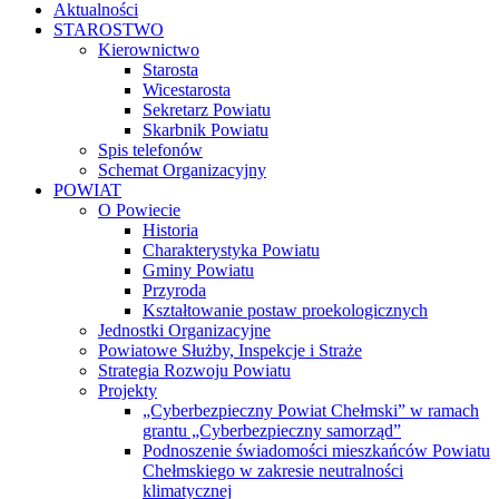
Aktualności
STAROSTWO
Kierownictwo
Starosta
Wicestarosta
Sekretarz Powiatu
Skarbnik Powiatu
Spis telefonów
Schemat Organizacyjny
POWIAT
O Powiecie
Historia
Charakterystyka Powiatu
Gminy Powiatu
Przyroda
Kształtowanie postaw proekologicznych
Jednostki Organizacyjne
Powiatowe Służby, Inspekcje i Straże
Strategia Rozwoju Powiatu
Projekty
„Cyberbezpieczny Powiat Chełmski” w ramach
grantu „Cyberbezpieczny samorząd”
Podnoszenie świadomości mieszkańców Powiatu
Chełmskiego w zakresie neutralności
klimatycznej