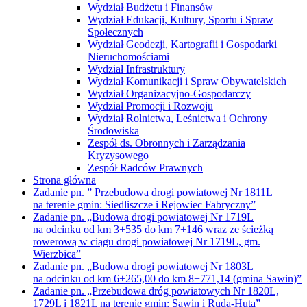
Wydział Budżetu i Finansów
Wydział Edukacji, Kultury, Sportu i Spraw
Społecznych
Wydział Geodezji, Kartografii i Gospodarki
Nieruchomościami
Wydział Infrastruktury
Wydział Komunikacji i Spraw Obywatelskich
Wydział Organizacyjno-Gospodarczy
Wydział Promocji i Rozwoju
Wydział Rolnictwa, Leśnictwa i Ochrony
Środowiska
Zespół ds. Obronnych i Zarządzania
Kryzysowego
Zespół Radców Prawnych
Strona główna
Zadanie pn. ” Przebudowa drogi powiatowej Nr 1811L
na terenie gmin: Siedliszcze i Rejowiec Fabryczny”
Zadanie pn. „Budowa drogi powiatowej Nr 1719L
na odcinku od km 3+535 do km 7+146 wraz ze ścieżką
rowerową w ciągu drogi powiatowej Nr 1719L, gm.
Wierzbica”
Zadanie pn. „Budowa drogi powiatowej Nr 1803L
na odcinku od km 6+265,00 do km 8+771,14 (gmina Sawin)”
Zadanie pn. „Przebudowa dróg powiatowych Nr 1820L,
1729L i 1821L na terenie gmin: Sawin i Ruda-Huta”