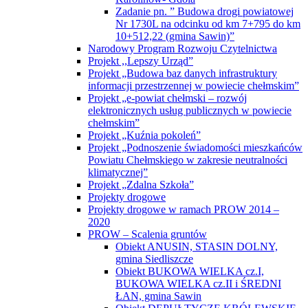
Zadanie pn. ” Budowa drogi powiatowej
Nr 1730L na odcinku od km 7+795 do km
10+512,22 (gmina Sawin)”
Narodowy Program Rozwoju Czytelnictwa
Projekt ,,Lepszy Urząd”
Projekt „Budowa baz danych infrastruktury
informacji przestrzennej w powiecie chełmskim”
Projekt „e-powiat chełmski – rozwój
elektronicznych usług publicznych w powiecie
chełmskim”
Projekt „Kuźnia pokoleń”
Projekt „Podnoszenie świadomości mieszkańców
Powiatu Chełmskiego w zakresie neutralności
klimatycznej”
Projekt „Zdalna Szkoła”
Projekty drogowe
Projekty drogowe w ramach PROW 2014 –
2020
PROW – Scalenia gruntów
Obiekt ANUSIN, STASIN DOLNY,
gmina Siedliszcze
Obiekt BUKOWA WIELKA cz.I,
BUKOWA WIELKA cz.II i ŚREDNI
ŁAN, gmina Sawin