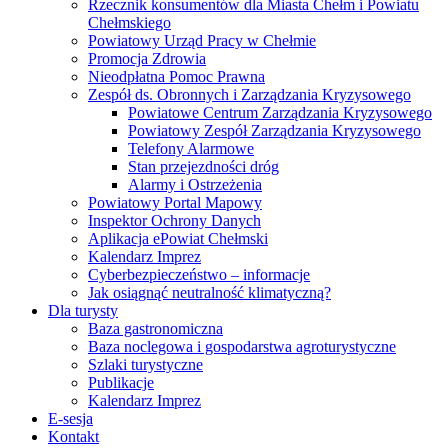
Rzecznik konsumentów dla Miasta Chełm i Powiatu
Chełmskiego
Powiatowy Urząd Pracy w Chełmie
Promocja Zdrowia
Nieodpłatna Pomoc Prawna
Zespół ds. Obronnych i Zarządzania Kryzysowego
Powiatowe Centrum Zarządzania Kryzysowego
Powiatowy Zespół Zarządzania Kryzysowego
Telefony Alarmowe
Stan przejezdności dróg
Alarmy i Ostrzeżenia
Powiatowy Portal Mapowy
Inspektor Ochrony Danych
Aplikacja ePowiat Chełmski
Kalendarz Imprez
Cyberbezpieczeństwo – informacje
Jak osiągnąć neutralność klimatyczną?
Dla turysty
Baza gastronomiczna
Baza noclegowa i gospodarstwa agroturystyczne
Szlaki turystyczne
Publikacje
Kalendarz Imprez
E-sesja
Kontakt