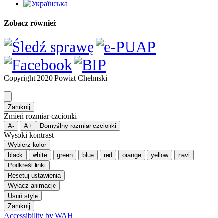
Zobacz również
Copyright 2020 Powiat Chełmski
Zamknij
Zmień rozmiar czcionki
A-
A+
Domyślny rozmiar czcionki
Wysoki kontrast
Wybierz kolor
black
white
green
blue
red
orange
yellow
navi
Podkreśl linki
Resetuj ustawienia
Wyłącz animacje
Usuń style
Zamknij
Accessibility by WAH