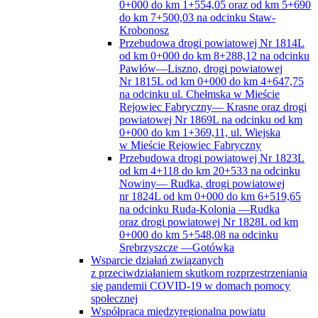
0+000 do km 1+554,05 oraz od km 5+690
do km 7+500,03 na odcinku Staw-
Krobonosz
Przebudowa drogi powiatowej Nr 1814L
od km 0+000 do km 8+288,12 na odcinku
Pawłów—Liszno, drogi powiatowej
Nr 1815L od km 0+000 do km 4+647,75
na odcinku ul. Chełmska w Mieście
Rejowiec Fabryczny— Krasne oraz drogi
powiatowej Nr 1869L na odcinku od km
0+000 do km 1+369,11, ul. Wiejska
w Mieście Rejowiec Fabryczny
Przebudowa drogi powiatowej Nr 1823L
od km 4+118 do km 20+533 na odcinku
Nowiny— Rudka, drogi powiatowej
nr 1824L od km 0+000 do km 6+519,65
na odcinku Ruda-Kolonia —Rudka
oraz drogi powiatowej Nr 1828L od km
0+000 do km 5+548,08 na odcinku
Srebrzyszcze —Gotówka
Wsparcie działań związanych
z przeciwdziałaniem skutkom rozprzestrzeniania
się pandemii COVID-19 w domach pomocy
społecznej
Współpraca międzyregionalna powiatu