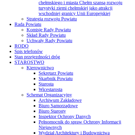
chełmskiego i miasta Chełm szansą rozwoju
turystyki ziemi chełmskiej jako atrakcji
wschodniej granicy Unii Europejskiej
Strategia rozwoju Powiatu
Rada Powiatu
Komisje Rady Powiatu
Skład Rady Powiatu
Uchwały Rady Powiatu
RODO
Spis telefonów
Stan przejezdności dróg
STAROSTWO
Kierownictwo
Sekretarz Powiatu
Skarbnik Powiatu
Starosta
Wicestarosta
Schemat Organizacyjny
Archiwum Zakładowe
Biuro Samorządowe
Biuro Starosty
Inspektor Ochrony Danych
Pełnomocnik do spraw Ochrony Informacji
Niejawnych
Wydział Architektury i Budownictwa