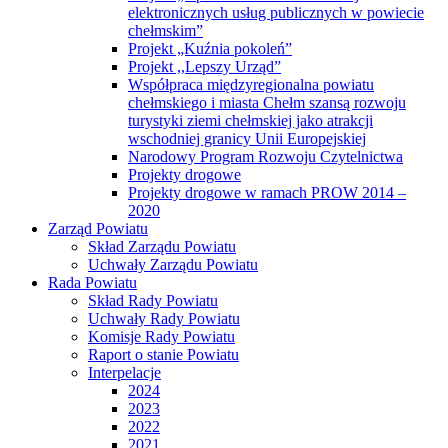
elektronicznych usług publicznych w powiecie
chełmskim”
Projekt „Kuźnia pokoleń”
Projekt ,,Lepszy Urząd”
Współpraca międzyregionalna powiatu
chełmskiego i miasta Chełm szansą rozwoju
turystyki ziemi chełmskiej jako atrakcji
wschodniej granicy Unii Europejskiej
Narodowy Program Rozwoju Czytelnictwa
Projekty drogowe
Projekty drogowe w ramach PROW 2014 –
2020
Zarząd Powiatu
Skład Zarządu Powiatu
Uchwały Zarządu Powiatu
Rada Powiatu
Skład Rady Powiatu
Uchwały Rady Powiatu
Komisje Rady Powiatu
Raport o stanie Powiatu
Interpelacje
2024
2023
2022
2021