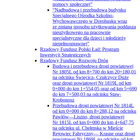
pomocy społecznej”
“Nadbudowa i przebudowa budynku
Specjalnego Ośrodka Szkolno-
Wychowawczego w Dorohusku wraz
ze zmianą sposobu użytkowania poddasza
nieużytkowego na pracownie
specjalistyczne dla dzieci i młodzieży
niepełnosprawnej”
Rządowy Fundusz Polski Ład: Program
Inwestycji Strategicznych
Rządowy Fundusz Rozwoju Dróg
Budowa i przebudowa drogi powiatowej
Nr 1805L od km 8+700 do km 20+180,01
na odcinku Święcica- Czułczyce Duże
oraz drogi powiatowej Nr 1819L od km
0+000 do km 1+554,05 oraz od km 5+690
do km 7+500,03 na odcinku Staw-
Krobonosz
Przebudowa drogi powiatowej Nr 1814L
od km 0+000 do km 8+288,12 na odcinku
Pawłów—Liszno, drogi powiatowej
Nr 1815L od km 0+000 do km 4+647,75
na odcinku ul. Chełmska w Mieście
Rejowiec Fabryczny— Krasne oraz drogi
powiatowej Nr 1869L na odcinku od km