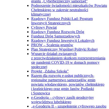
grantu „Cyberbezpieczny samorząd”
Podnoszenie świadomości mieszkańców Powiatu
Chełmskiego w zakresie neutralności
klimatycznej
Rządowy Fundusz Polski Ład: Program
Inwestycji Strategicznych
Cyfrowy Powiat
Rządowy Fundusz Rozwoju Dróg
Fundusz Dróg Samorządowych
Rządowy Fundusz Inwestycji Lokalnych
PROW – Scalenia gruntów
Plan Strategiczny Wspólnej Polityki Rolnej
Wsparcie działań związanych
z przeciwdziałaniem skutkom rozprzestrzeniania
się pandemii COVID-19 w domach pomocy
społecznej
Projekt „Zdalna Szkoła”
Razem dla rozwoju e-usług publicznych-
regionalne partnerstwo samorządów gmin
powiatu włodawskiego, powiatów chełmskiego
i kraśnickiego oraz gmin Janów Podlaski
i Sosnowica
e-Geodezja – cyfrowy zasób geodezyjny
województwa lubelskiego
„e-Geodezja II – uzupełnienie cyfrowego zasobu