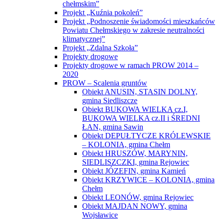
chełmskim”
Projekt „Kuźnia pokoleń”
Projekt „Podnoszenie świadomości mieszkańców
Powiatu Chełmskiego w zakresie neutralności
klimatycznej”
Projekt „Zdalna Szkoła”
Projekty drogowe
Projekty drogowe w ramach PROW 2014 –
2020
PROW – Scalenia gruntów
Obiekt ANUSIN, STASIN DOLNY,
gmina Siedliszcze
Obiekt BUKOWA WIELKA cz.I,
BUKOWA WIELKA cz.II i ŚREDNI
ŁAN, gmina Sawin
Obiekt DEPUŁTYCZE KRÓLEWSKIE
– KOLONIA, gmina Chełm
Obiekt HRUSZÓW, MARYNIN,
SIEDLISZCZKI, gmina Rejowiec
Obiekt JÓZEFIN, gmina Kamień
Obiekt KRZYWICE – KOLONIA, gmina
Chełm
Obiekt LEONÓW, gmina Rejowiec
Obiekt MAJDAN NOWY, gmina
Wojsławice