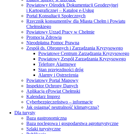
Powiatowy Ośrodek Dokumentacji Geodezyjnej
i Kartograficznej – Katalog e-Usług
Portal Konsultacji Społecznych
Rzecznik konsumentów dla Miasta Chełm i Powiatu
Chełmskiego
Powiatowy Urząd Pracy w Chełmie
Promocja Zdrowia
Nieodpłatna Pomoc Prawna
Zespół ds. Obronnych i Zarządzania Kryzysowego
Powiatowe Centrum Zarządzania Kryzysowego
Powiatowy Zespół Zarządzania Kryzysowego
Telefony Alarmowe
Stan przejezdności dróg
Alarmy i Ostrzeżenia
Powiatowy Portal Mapowy
Inspektor Ochrony Danych
Aplikacja ePowiat Chełmski
Kalendarz Imprez
Cyberbezpieczeństwo – informacje
Jak osiągnąć neutralność klimatyczną?
Dla turysty
Baza gastronomiczna
Baza noclegowa i gospodarstwa agroturystyczne
Szlaki turystyczne