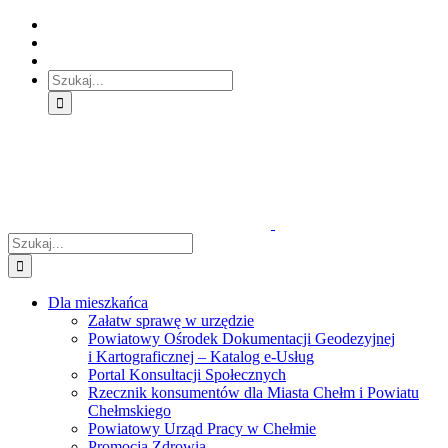
Skip
Skip
Skip
to:
to:
to:
Treść
Menu
Menu
główna
główne
dodatkowe
Szukaj
Śledź
E-
Facebook
BIP
Instagram
sprawę
PUAP
Szukaj
Dla mieszkańca
Załatw sprawę w urzędzie
Powiatowy Ośrodek Dokumentacji Geodezyjnej
i Kartograficznej – Katalog e-Usług
Portal Konsultacji Społecznych
Rzecznik konsumentów dla Miasta Chełm i Powiatu
Chełmskiego
Powiatowy Urząd Pracy w Chełmie
Promocja Zdrowia