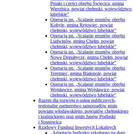
Pniaki i części obrębu Święcica, gmina
Wierzbica, powiat chełmski, województwo
lubelskie”
Operacja pn. „Scalanie gruntów obrębu
Kobyle, gmina Rejowiec, powiat
chełmski, województwo lubelskie”
Operacja pn. „Scalanie gruntów obrębu
Ludwinów, gmina Chełm, powiat
chełmski, województwo lubelskie”
Operacja pn. „Scalanie gruntów obrębu
Nowe Depułtycze, gmina Chełm, powiat
chełmski, województwo lubelskie”
Operacja pn. „Scalanie gruntów obrębu
Teremiec, gmina Białopole, powiat
chełmski, województwo lubelskie”
Operacja pn. „Scalanie gruntów obrębu
Wojsławice, gmina Wojsławice, powiat
chełmski, województwo lubelskie”
Razem dla rozwoju e-usług publicznych-
regionalne partnerstwo samorządów gmin
powiatu włodawskiego, powiatów chełmskiego
i kraśnickiego oraz gmin Janów Podlaski
i Sosnowica
Rządowy Fundusz Inwestycji Lokalnych
„Adaptacja budynku szkolnego na dom