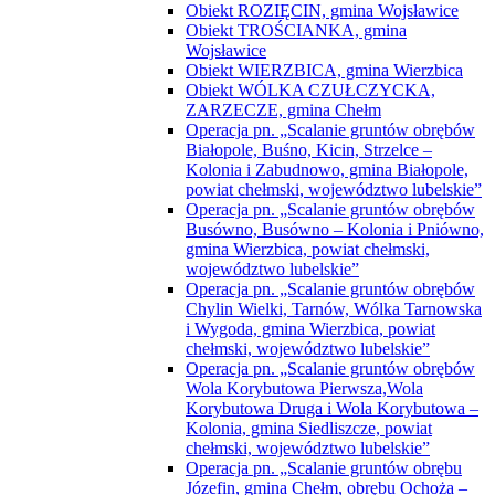
Obiekt ROZIĘCIN, gmina Wojsławice
Obiekt TROŚCIANKA, gmina
Wojsławice
Obiekt WIERZBICA, gmina Wierzbica
Obiekt WÓLKA CZUŁCZYCKA,
ZARZECZE, gmina Chełm
Operacja pn. „Scalanie gruntów obrębów
Białopole, Buśno, Kicin, Strzelce –
Kolonia i Zabudnowo, gmina Białopole,
powiat chełmski, województwo lubelskie”
Operacja pn. „Scalanie gruntów obrębów
Busówno, Busówno – Kolonia i Pniówno,
gmina Wierzbica, powiat chełmski,
województwo lubelskie”
Operacja pn. „Scalanie gruntów obrębów
Chylin Wielki, Tarnów, Wólka Tarnowska
i Wygoda, gmina Wierzbica, powiat
chełmski, województwo lubelskie”
Operacja pn. „Scalanie gruntów obrębów
Wola Korybutowa Pierwsza,Wola
Korybutowa Druga i Wola Korybutowa –
Kolonia, gmina Siedliszcze, powiat
chełmski, województwo lubelskie”
Operacja pn. „Scalanie gruntów obrębu
Józefin, gmina Chełm, obrębu Ochoża –