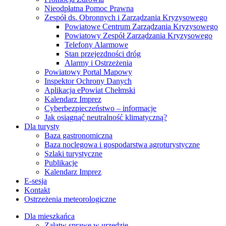
Nieodpłatna Pomoc Prawna
Zespół ds. Obronnych i Zarządzania Kryzysowego
Powiatowe Centrum Zarządzania Kryzysowego
Powiatowy Zespół Zarządzania Kryzysowego
Telefony Alarmowe
Stan przejezdności dróg
Alarmy i Ostrzeżenia
Powiatowy Portal Mapowy
Inspektor Ochrony Danych
Aplikacja ePowiat Chełmski
Kalendarz Imprez
Cyberbezpieczeństwo – informacje
Jak osiągnąć neutralność klimatyczną?
Dla turysty
Baza gastronomiczna
Baza noclegowa i gospodarstwa agroturystyczne
Szlaki turystyczne
Publikacje
Kalendarz Imprez
E-sesja
Kontakt
Ostrzeżenia meteorologiczne
Dla mieszkańca
Załatw sprawę w urzędzie