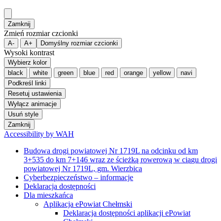
Zamknij
Zmień rozmiar czcionki
A-
A+
Domyślny rozmiar czcionki
Wysoki kontrast
Wybierz kolor
black
white
green
blue
red
orange
yellow
navi
Podkreśl linki
Resetuj ustawienia
Wyłącz animacje
Usuń style
Zamknij
Accessibility by WAH
Budowa drogi powiatowej Nr 1719L na odcinku od km
3+535 do km 7+146 wraz ze ścieżką rowerową w ciągu drogi
powiatowej Nr 1719L, gm. Wierzbica
Cyberbezpieczeństwo – informacje
Deklaracja dostępności
Dla mieszkańca
Aplikacja ePowiat Chełmski
Deklaracja dostępności aplikacji ePowiat