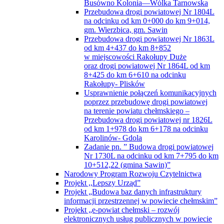
Busówno Kolonia—Wólka Tarnowska
Przebudowa drogi powiatowej Nr 1804L
na odcinku od km 0+000 do km 9+014,
gm. Wierzbica, gm. Sawin
Przebudowa drogi powiatowej Nr 1863L
od km 4+437 do km 8+852
w miejscowości Rakołupy Duże
oraz drogi powiatowej Nr 1864L od km
8+425 do km 6+610 na odcinku
Rakołupy- Plisków
Usprawnienie połączeń komunikacyjnych
poprzez przebudowę drogi powiatowej
na terenie powiatu chełmskiego –
Przebudowa drogi powiatowej nr 1826L
od km 1+978 do km 6+178 na odcinku
Karolinów- Gdola
Zadanie pn. ” Budowa drogi powiatowej
Nr 1730L na odcinku od km 7+795 do km
10+512,22 (gmina Sawin)”
Narodowy Program Rozwoju Czytelnictwa
Projekt ,,Lepszy Urząd”
Projekt „Budowa baz danych infrastruktury
informacji przestrzennej w powiecie chełmskim”
Projekt „e-powiat chełmski – rozwój
elektronicznych usług publicznych w powiecie