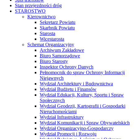
Stan przejezdności dróg
STAROSTWO
Kierownictwo
Sekretarz Powiatu
Skarbnik Powiatu
Starosta
Wicestarosta
Schemat Organizacyjny
Archiwum Zakładowe
Biuro Samorządowe
Biuro Starosty
Inspektor Ochrony Danych
Pełnomocnik do spraw Ochrony Informacji
Niejawnych
Wydział Architektury i Budownictwa
Wydział Budżetu i Finansów
Wydział Edukacji, Kultury, Sportu i Spraw
Społecznych
Wydział Geodezji, Kartografii i Gospodarki
Nieruchomościami
Wydział Infrastruktury
Wydział Komunikacji i Spraw Obywatelskich
Wydział Organizacyjno-Gospodarczy
Wydział Promocji i Rozwoju