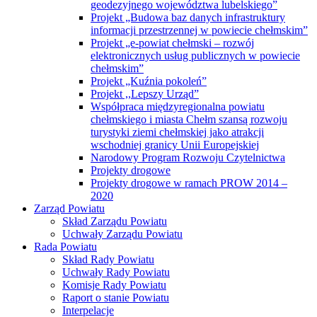
geodezyjnego województwa lubelskiego”
Projekt „Budowa baz danych infrastruktury
informacji przestrzennej w powiecie chełmskim”
Projekt „e-powiat chełmski – rozwój
elektronicznych usług publicznych w powiecie
chełmskim”
Projekt „Kuźnia pokoleń”
Projekt ,,Lepszy Urząd”
Współpraca międzyregionalna powiatu
chełmskiego i miasta Chełm szansą rozwoju
turystyki ziemi chełmskiej jako atrakcji
wschodniej granicy Unii Europejskiej
Narodowy Program Rozwoju Czytelnictwa
Projekty drogowe
Projekty drogowe w ramach PROW 2014 –
2020
Zarząd Powiatu
Skład Zarządu Powiatu
Uchwały Zarządu Powiatu
Rada Powiatu
Skład Rady Powiatu
Uchwały Rady Powiatu
Komisje Rady Powiatu
Raport o stanie Powiatu
Interpelacje