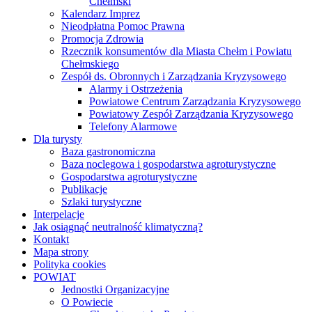
Chełmski
Kalendarz Imprez
Nieodpłatna Pomoc Prawna
Promocja Zdrowia
Rzecznik konsumentów dla Miasta Chełm i Powiatu
Chełmskiego
Zespół ds. Obronnych i Zarządzania Kryzysowego
Alarmy i Ostrzeżenia
Powiatowe Centrum Zarządzania Kryzysowego
Powiatowy Zespół Zarządzania Kryzysowego
Telefony Alarmowe
Dla turysty
Baza gastronomiczna
Baza noclegowa i gospodarstwa agroturystyczne
Gospodarstwa agroturystyczne
Publikacje
Szlaki turystyczne
Interpelacje
Jak osiągnąć neutralność klimatyczną?
Kontakt
Mapa strony
Polityka cookies
POWIAT
Jednostki Organizacyjne
O Powiecie