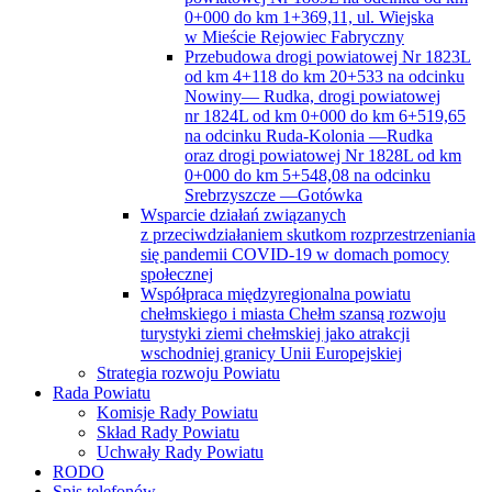
0+000 do km 1+369,11, ul. Wiejska
w Mieście Rejowiec Fabryczny
Przebudowa drogi powiatowej Nr 1823L
od km 4+118 do km 20+533 na odcinku
Nowiny— Rudka, drogi powiatowej
nr 1824L od km 0+000 do km 6+519,65
na odcinku Ruda-Kolonia —Rudka
oraz drogi powiatowej Nr 1828L od km
0+000 do km 5+548,08 na odcinku
Srebrzyszcze —Gotówka
Wsparcie działań związanych
z przeciwdziałaniem skutkom rozprzestrzeniania
się pandemii COVID-19 w domach pomocy
społecznej
Współpraca międzyregionalna powiatu
chełmskiego i miasta Chełm szansą rozwoju
turystyki ziemi chełmskiej jako atrakcji
wschodniej granicy Unii Europejskiej
Strategia rozwoju Powiatu
Rada Powiatu
Komisje Rady Powiatu
Skład Rady Powiatu
Uchwały Rady Powiatu
RODO
Spis telefonów