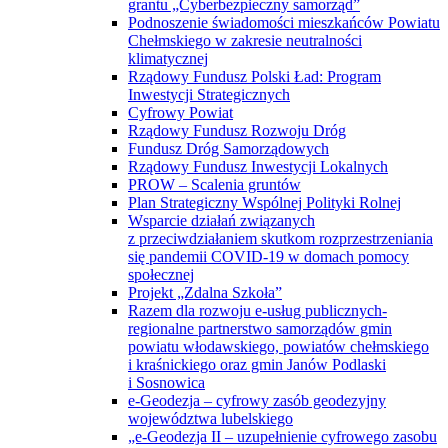
grantu „Cyberbezpieczny samorząd”
Podnoszenie świadomości mieszkańców Powiatu
Chełmskiego w zakresie neutralności
klimatycznej
Rządowy Fundusz Polski Ład: Program
Inwestycji Strategicznych
Cyfrowy Powiat
Rządowy Fundusz Rozwoju Dróg
Fundusz Dróg Samorządowych
Rządowy Fundusz Inwestycji Lokalnych
PROW – Scalenia gruntów
Plan Strategiczny Wspólnej Polityki Rolnej
Wsparcie działań związanych
z przeciwdziałaniem skutkom rozprzestrzeniania
się pandemii COVID-19 w domach pomocy
społecznej
Projekt „Zdalna Szkoła”
Razem dla rozwoju e-usług publicznych-
regionalne partnerstwo samorządów gmin
powiatu włodawskiego, powiatów chełmskiego
i kraśnickiego oraz gmin Janów Podlaski
i Sosnowica
e-Geodezja – cyfrowy zasób geodezyjny
województwa lubelskiego
„e-Geodezja II – uzupełnienie cyfrowego zasobu