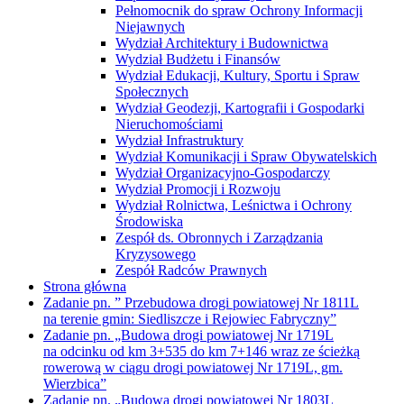
Pełnomocnik do spraw Ochrony Informacji
Niejawnych
Wydział Architektury i Budownictwa
Wydział Budżetu i Finansów
Wydział Edukacji, Kultury, Sportu i Spraw
Społecznych
Wydział Geodezji, Kartografii i Gospodarki
Nieruchomościami
Wydział Infrastruktury
Wydział Komunikacji i Spraw Obywatelskich
Wydział Organizacyjno-Gospodarczy
Wydział Promocji i Rozwoju
Wydział Rolnictwa, Leśnictwa i Ochrony
Środowiska
Zespół ds. Obronnych i Zarządzania
Kryzysowego
Zespół Radców Prawnych
Strona główna
Zadanie pn. ” Przebudowa drogi powiatowej Nr 1811L
na terenie gmin: Siedliszcze i Rejowiec Fabryczny”
Zadanie pn. „Budowa drogi powiatowej Nr 1719L
na odcinku od km 3+535 do km 7+146 wraz ze ścieżką
rowerową w ciągu drogi powiatowej Nr 1719L, gm.
Wierzbica”
Zadanie pn. „Budowa drogi powiatowej Nr 1803L