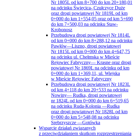
Nr 1805L od km 8+700 do km 20+180,01
na odcinku Święcica- Czułczyce Duże
oraz drogi powiatowej Nr 1819L od km
0+000 do km 1+554,05 oraz od km 5+690
do km 7+500,03 na odcinku Staw-
Krobonosz
Przebudowa drogi powiatowej Nr 1814L
od km 0+000 do km 8+288,12 na odcinku
Pawłów—Liszno, drogi powiatowej
Nr 1815L od km 0+000 do km 4+647,75
na odcinku ul. Chełmska w Mieście
Rejowiec Fabryczny— Krasne oraz drogi
powiatowej Nr 1869L na odcinku od km
0+000 do km 1+369,11, ul. Wiejska
w Mieście Rejowiec Fabryczny
Przebudowa drogi powiatowej Nr 1823L
od km 4+118 do km 20+533 na odcinku
Nowiny— Rudka, drogi powiatowej
nr 1824L od km 0+000 do km 6+519,65
na odcinku Ruda-Kolonia —Rudka
oraz drogi powiatowej Nr 1828L od km
0+000 do km 5+548,08 na odcinku
Srebrzyszcze —Gotówka
Wsparcie działań związanych
z przeciwdziałaniem skutkom rozprzestrzeniania