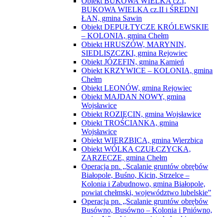
Obiekt BUKOWA WIELKA cz.I,
BUKOWA WIELKA cz.II i ŚREDNI
ŁAN, gmina Sawin
Obiekt DEPUŁTYCZE KRÓLEWSKIE
– KOLONIA, gmina Chełm
Obiekt HRUSZÓW, MARYNIN,
SIEDLISZCZKI, gmina Rejowiec
Obiekt JÓZEFIN, gmina Kamień
Obiekt KRZYWICE – KOLONIA, gmina
Chełm
Obiekt LEONÓW, gmina Rejowiec
Obiekt MAJDAN NOWY, gmina
Wojsławice
Obiekt ROZIĘCIN, gmina Wojsławice
Obiekt TROŚCIANKA, gmina
Wojsławice
Obiekt WIERZBICA, gmina Wierzbica
Obiekt WÓLKA CZUŁCZYCKA,
ZARZECZE, gmina Chełm
Operacja pn. „Scalanie gruntów obrębów
Białopole, Buśno, Kicin, Strzelce –
Kolonia i Zabudnowo, gmina Białopole,
powiat chełmski, województwo lubelskie”
Operacja pn. „Scalanie gruntów obrębów
Busówno, Busówno – Kolonia i Pniówno,