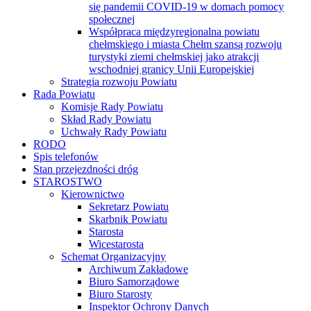
się pandemii COVID-19 w domach pomocy
społecznej
Współpraca międzyregionalna powiatu
chełmskiego i miasta Chełm szansą rozwoju
turystyki ziemi chełmskiej jako atrakcji
wschodniej granicy Unii Europejskiej
Strategia rozwoju Powiatu
Rada Powiatu
Komisje Rady Powiatu
Skład Rady Powiatu
Uchwały Rady Powiatu
RODO
Spis telefonów
Stan przejezdności dróg
STAROSTWO
Kierownictwo
Sekretarz Powiatu
Skarbnik Powiatu
Starosta
Wicestarosta
Schemat Organizacyjny
Archiwum Zakładowe
Biuro Samorządowe
Biuro Starosty
Inspektor Ochrony Danych