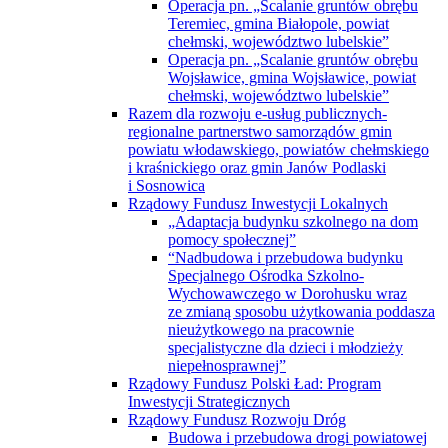
Operacja pn. „Scalanie gruntów obrębu
Teremiec, gmina Białopole, powiat
chełmski, województwo lubelskie”
Operacja pn. „Scalanie gruntów obrębu
Wojsławice, gmina Wojsławice, powiat
chełmski, województwo lubelskie”
Razem dla rozwoju e-usług publicznych-
regionalne partnerstwo samorządów gmin
powiatu włodawskiego, powiatów chełmskiego
i kraśnickiego oraz gmin Janów Podlaski
i Sosnowica
Rządowy Fundusz Inwestycji Lokalnych
„Adaptacja budynku szkolnego na dom
pomocy społecznej”
“Nadbudowa i przebudowa budynku
Specjalnego Ośrodka Szkolno-
Wychowawczego w Dorohusku wraz
ze zmianą sposobu użytkowania poddasza
nieużytkowego na pracownie
specjalistyczne dla dzieci i młodzieży
niepełnosprawnej”
Rządowy Fundusz Polski Ład: Program
Inwestycji Strategicznych
Rządowy Fundusz Rozwoju Dróg
Budowa i przebudowa drogi powiatowej