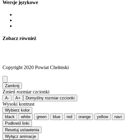
Wersje językowe
Zobacz również
Copyright 2020 Powiat Chełmski
Zamknij
Zmień rozmiar czcionki
A-
A+
Domyślny rozmiar czcionki
Wysoki kontrast
Wybierz kolor
black
white
green
blue
red
orange
yellow
navi
Podkreśl linki
Resetuj ustawienia
Wyłącz animacje