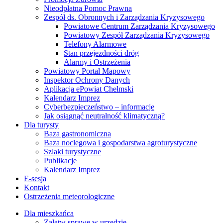
Nieodpłatna Pomoc Prawna
Zespół ds. Obronnych i Zarządzania Kryzysowego
Powiatowe Centrum Zarządzania Kryzysowego
Powiatowy Zespół Zarządzania Kryzysowego
Telefony Alarmowe
Stan przejezdności dróg
Alarmy i Ostrzeżenia
Powiatowy Portal Mapowy
Inspektor Ochrony Danych
Aplikacja ePowiat Chełmski
Kalendarz Imprez
Cyberbezpieczeństwo – informacje
Jak osiągnąć neutralność klimatyczną?
Dla turysty
Baza gastronomiczna
Baza noclegowa i gospodarstwa agroturystyczne
Szlaki turystyczne
Publikacje
Kalendarz Imprez
E-sesja
Kontakt
Ostrzeżenia meteorologiczne
Dla mieszkańca
Załatw sprawę w urzędzie