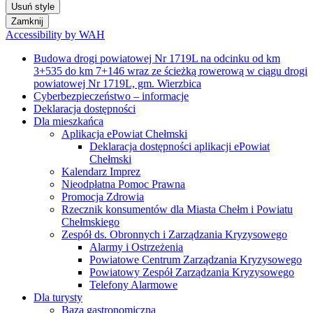
Usuń style
Zamknij
Accessibility by WAH
Budowa drogi powiatowej Nr 1719L na odcinku od km
3+535 do km 7+146 wraz ze ścieżką rowerową w ciągu drogi
powiatowej Nr 1719L, gm. Wierzbica
Cyberbezpieczeństwo – informacje
Deklaracja dostępności
Dla mieszkańca
Aplikacja ePowiat Chełmski
Deklaracja dostępności aplikacji ePowiat
Chełmski
Kalendarz Imprez
Nieodpłatna Pomoc Prawna
Promocja Zdrowia
Rzecznik konsumentów dla Miasta Chełm i Powiatu
Chełmskiego
Zespół ds. Obronnych i Zarządzania Kryzysowego
Alarmy i Ostrzeżenia
Powiatowe Centrum Zarządzania Kryzysowego
Powiatowy Zespół Zarządzania Kryzysowego
Telefony Alarmowe
Dla turysty
Baza gastronomiczna