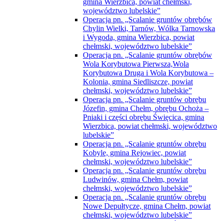
gmina Wierzbica, powiat chełmski,
województwo lubelskie”
Operacja pn. „Scalanie gruntów obrębów
Chylin Wielki, Tarnów, Wólka Tarnowska
i Wygoda, gmina Wierzbica, powiat
chełmski, województwo lubelskie”
Operacja pn. „Scalanie gruntów obrębów
Wola Korybutowa Pierwsza,Wola
Korybutowa Druga i Wola Korybutowa –
Kolonia, gmina Siedliszcze, powiat
chełmski, województwo lubelskie”
Operacja pn. „Scalanie gruntów obrębu
Józefin, gmina Chełm, obrębu Ochoża –
Pniaki i części obrębu Święcica, gmina
Wierzbica, powiat chełmski, województwo
lubelskie”
Operacja pn. „Scalanie gruntów obrębu
Kobyle, gmina Rejowiec, powiat
chełmski, województwo lubelskie”
Operacja pn. „Scalanie gruntów obrębu
Ludwinów, gmina Chełm, powiat
chełmski, województwo lubelskie”
Operacja pn. „Scalanie gruntów obrębu
Nowe Depułtycze, gmina Chełm, powiat
chełmski, województwo lubelskie”