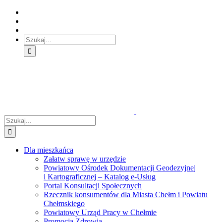
Skip
Skip
Skip
to:
to:
to:
Treść
Menu
Menu
główna
główne
dodatkowe
Szukaj
Śledź
E-
Facebook
BIP
Instagram
sprawę
PUAP
Szukaj
Dla mieszkańca
Załatw sprawę w urzędzie
Powiatowy Ośrodek Dokumentacji Geodezyjnej
i Kartograficznej – Katalog e-Usług
Portal Konsultacji Społecznych
Rzecznik konsumentów dla Miasta Chełm i Powiatu
Chełmskiego
Powiatowy Urząd Pracy w Chełmie
Promocja Zdrowia