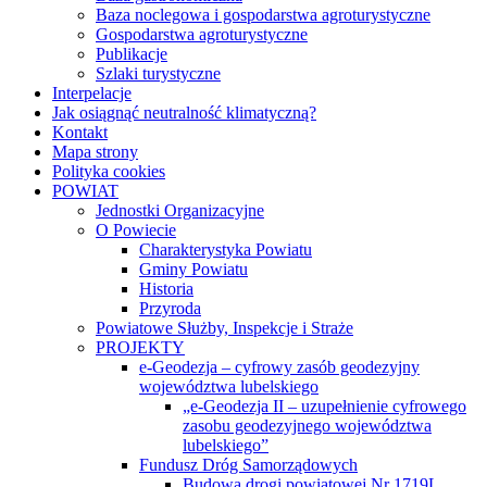
Baza noclegowa i gospodarstwa agroturystyczne
Gospodarstwa agroturystyczne
Publikacje
Szlaki turystyczne
Interpelacje
Jak osiągnąć neutralność klimatyczną?
Kontakt
Mapa strony
Polityka cookies
POWIAT
Jednostki Organizacyjne
O Powiecie
Charakterystyka Powiatu
Gminy Powiatu
Historia
Przyroda
Powiatowe Służby, Inspekcje i Straże
PROJEKTY
e-Geodezja – cyfrowy zasób geodezyjny
województwa lubelskiego
„e-Geodezja II – uzupełnienie cyfrowego
zasobu geodezyjnego województwa
lubelskiego”
Fundusz Dróg Samorządowych
Budowa drogi powiatowej Nr 1719L