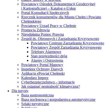
Powiatowy Ośrodek Dokumentacji Geodezyjnej
i Kartograficznej – Katalog e-Usług
Portal Konsultacji Społecznych
Rzecznik konsumentów dla Miasta Chełm i Powiatu
Chełmskiego
Powiatowy Urząd Pracy w Chełmie
Promocja Zdrowia
Nieodpłatna Pomoc Prawna
Zespół ds. Obronnych i Zarządzania Kryzysowego
Powiatowe Centrum Zarządzania Kryzysowego
Powiatowy Zespół Zarządzania Kryzysowego
Telefony Alarmowe
Stan przejezdności dróg
Alarmy i Ostrzeżenia
Powiatowy Portal Mapowy
Inspektor Ochrony Danych
Aplikacja ePowiat Chełmski
Kalendarz Imprez
Cyberbezpieczeństwo – informacje
Jak osiągnąć neutralność klimatyczną?
Dla turysty
Baza gastronomiczna
Baza noclegowa i gospodarstwa agroturystyczne
Szlaki turystyczne