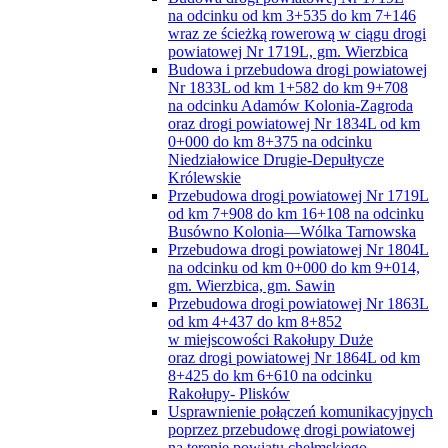
na odcinku od km 3+535 do km 7+146
wraz ze ścieżką rowerową w ciągu drogi
powiatowej Nr 1719L, gm. Wierzbica
Budowa i przebudowa drogi powiatowej
Nr 1833L od km 1+582 do km 9+708
na odcinku Adamów Kolonia-Zagroda
oraz drogi powiatowej Nr 1834L od km
0+000 do km 8+375 na odcinku
Niedziałowice Drugie-Depułtycze
Królewskie
Przebudowa drogi powiatowej Nr 1719L
od km 7+908 do km 16+108 na odcinku
Busówno Kolonia—Wólka Tarnowska
Przebudowa drogi powiatowej Nr 1804L
na odcinku od km 0+000 do km 9+014,
gm. Wierzbica, gm. Sawin
Przebudowa drogi powiatowej Nr 1863L
od km 4+437 do km 8+852
w miejscowości Rakołupy Duże
oraz drogi powiatowej Nr 1864L od km
8+425 do km 6+610 na odcinku
Rakołupy- Plisków
Usprawnienie połączeń komunikacyjnych
poprzez przebudowę drogi powiatowej
na terenie powiatu chełmskiego –