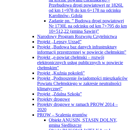
Przebudowa drogi powiatowej nr 1826L
od km 1+978 do km 6+178 na odcinku
Karolinów- Gdola
Zadanie pn. ” Budowa drogi powiatowej
Nr 1730L na odcinku od km 7+795 do km
10+512,22 (gmina Sawin)”
Narodowy Program Rozwoju Czytelnictwa
Projekt ,,Lepszy Urząd”
Projekt „Budowa baz danych infrastruktury
informacji przestrzennej w powiecie chełmskim”
Projekt „e-powiat chełmski – rozwój
elektronicznych usług publicznych w powiecie
chełmskim”
Projekt „Kuźnia pokoleń”
Projekt „Podnoszenie świadomości mieszkańców
Powiatu Chełmskiego w zakresie neutralności
klimatycznej”
Projekt „Zdalna Szkoła”
Projekty drogowe
Projekty drogowe w ramach PROW 2014 –
2020
PROW – Scalenia gruntów
Obiekt ANUSIN, STASIN DOLNY,
gmina Siedliszcze