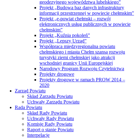
geodezyjnego województwa lubelskiego”
Projekt „Budowa baz danych infrastruktury
informacji przestrzennej w powiecie chełmskim”
Projekt „e-powiat chełmski – rozwój
elektronicznych usług publicznych w powiecie
chełmskim”
Projekt „Kuźnia pokoleń”
Projekt ,,Lepszy Urząd”
Współpraca międzyregionalna powiatu
chełmskiego i miasta Chełm szansą rozwoju
turystyki ziemi chełmskiej jako atrakcji
wschodniej granicy Unii Europejskiej
Narodowy Program Rozwoju Czytelnictwa
Projekty drogowe
Projekty drogowe w ramach PROW 2014 –
2020
Zarząd Powiatu
Skład Zarządu Powiatu
Uchwały Zarządu Powiatu
Rada Powiatu
Skład Rady Powiatu
Uchwały Rady Powiatu
Komisje Rady Powiatu
Raport o stanie Powiatu
Interpelacje