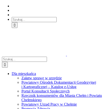
Skip
Skip
Skip
to:
to:
to:
Treść
Menu
Menu
główna
główne
dodatkowe
Szukaj
Śledź
E-
Facebook
BIP
Instagram
sprawę
PUAP
Szukaj
Dla mieszkańca
Załatw sprawę w urzędzie
Powiatowy Ośrodek Dokumentacji Geodezyjnej
i Kartograficznej – Katalog e-Usług
Portal Konsultacji Społecznych
Rzecznik konsumentów dla Miasta Chełm i Powiatu
Chełmskiego
Powiatowy Urząd Pracy w Chełmie
Promocja Zdrowia