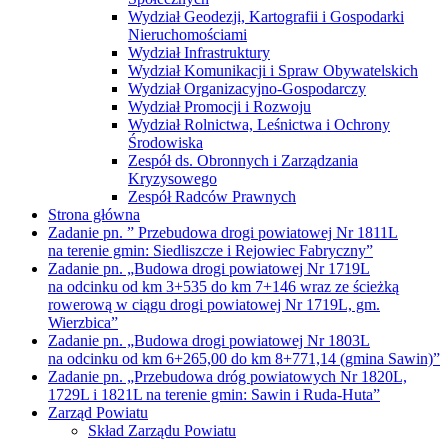
Wydział Geodezji, Kartografii i Gospodarki
Nieruchomościami
Wydział Infrastruktury
Wydział Komunikacji i Spraw Obywatelskich
Wydział Organizacyjno-Gospodarczy
Wydział Promocji i Rozwoju
Wydział Rolnictwa, Leśnictwa i Ochrony
Środowiska
Zespół ds. Obronnych i Zarządzania
Kryzysowego
Zespół Radców Prawnych
Strona główna
Zadanie pn. ” Przebudowa drogi powiatowej Nr 1811L
na terenie gmin: Siedliszcze i Rejowiec Fabryczny”
Zadanie pn. „Budowa drogi powiatowej Nr 1719L
na odcinku od km 3+535 do km 7+146 wraz ze ścieżką
rowerową w ciągu drogi powiatowej Nr 1719L, gm.
Wierzbica”
Zadanie pn. „Budowa drogi powiatowej Nr 1803L
na odcinku od km 6+265,00 do km 8+771,14 (gmina Sawin)”
Zadanie pn. „Przebudowa dróg powiatowych Nr 1820L,
1729L i 1821L na terenie gmin: Sawin i Ruda-Huta”
Zarząd Powiatu
Skład Zarządu Powiatu