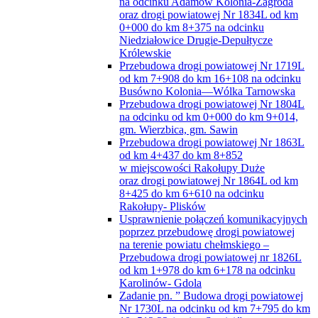
na odcinku Adamów Kolonia-Zagroda
oraz drogi powiatowej Nr 1834L od km
0+000 do km 8+375 na odcinku
Niedziałowice Drugie-Depułtycze
Królewskie
Przebudowa drogi powiatowej Nr 1719L
od km 7+908 do km 16+108 na odcinku
Busówno Kolonia—Wólka Tarnowska
Przebudowa drogi powiatowej Nr 1804L
na odcinku od km 0+000 do km 9+014,
gm. Wierzbica, gm. Sawin
Przebudowa drogi powiatowej Nr 1863L
od km 4+437 do km 8+852
w miejscowości Rakołupy Duże
oraz drogi powiatowej Nr 1864L od km
8+425 do km 6+610 na odcinku
Rakołupy- Plisków
Usprawnienie połączeń komunikacyjnych
poprzez przebudowę drogi powiatowej
na terenie powiatu chełmskiego –
Przebudowa drogi powiatowej nr 1826L
od km 1+978 do km 6+178 na odcinku
Karolinów- Gdola
Zadanie pn. ” Budowa drogi powiatowej
Nr 1730L na odcinku od km 7+795 do km