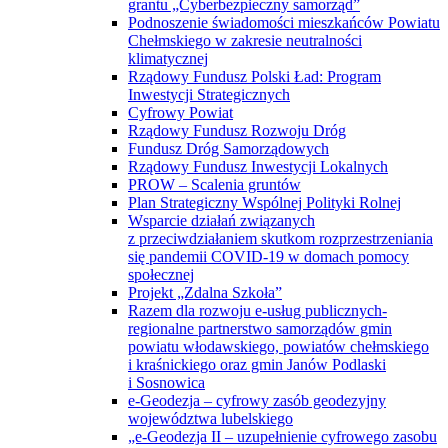
grantu „Cyberbezpieczny samorząd”
Podnoszenie świadomości mieszkańców Powiatu
Chełmskiego w zakresie neutralności
klimatycznej
Rządowy Fundusz Polski Ład: Program
Inwestycji Strategicznych
Cyfrowy Powiat
Rządowy Fundusz Rozwoju Dróg
Fundusz Dróg Samorządowych
Rządowy Fundusz Inwestycji Lokalnych
PROW – Scalenia gruntów
Plan Strategiczny Wspólnej Polityki Rolnej
Wsparcie działań związanych
z przeciwdziałaniem skutkom rozprzestrzeniania
się pandemii COVID-19 w domach pomocy
społecznej
Projekt „Zdalna Szkoła”
Razem dla rozwoju e-usług publicznych-
regionalne partnerstwo samorządów gmin
powiatu włodawskiego, powiatów chełmskiego
i kraśnickiego oraz gmin Janów Podlaski
i Sosnowica
e-Geodezja – cyfrowy zasób geodezyjny
województwa lubelskiego
„e-Geodezja II – uzupełnienie cyfrowego zasobu