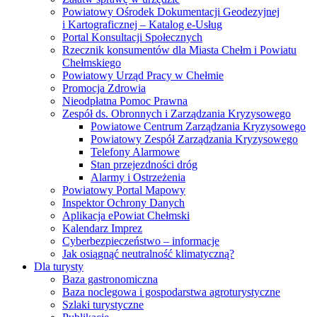
Powiatowy Ośrodek Dokumentacji Geodezyjnej
i Kartograficznej – Katalog e-Usług
Portal Konsultacji Społecznych
Rzecznik konsumentów dla Miasta Chełm i Powiatu
Chełmskiego
Powiatowy Urząd Pracy w Chełmie
Promocja Zdrowia
Nieodpłatna Pomoc Prawna
Zespół ds. Obronnych i Zarządzania Kryzysowego
Powiatowe Centrum Zarządzania Kryzysowego
Powiatowy Zespół Zarządzania Kryzysowego
Telefony Alarmowe
Stan przejezdności dróg
Alarmy i Ostrzeżenia
Powiatowy Portal Mapowy
Inspektor Ochrony Danych
Aplikacja ePowiat Chełmski
Kalendarz Imprez
Cyberbezpieczeństwo – informacje
Jak osiągnąć neutralność klimatyczną?
Dla turysty
Baza gastronomiczna
Baza noclegowa i gospodarstwa agroturystyczne
Szlaki turystyczne