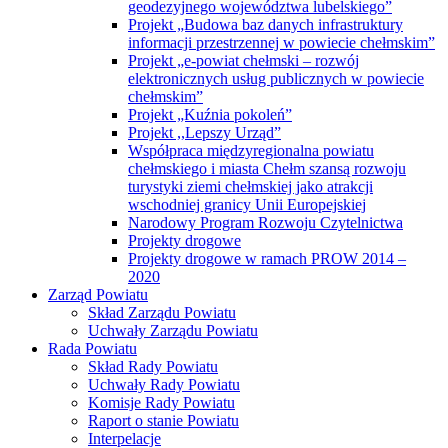
geodezyjnego województwa lubelskiego”
Projekt „Budowa baz danych infrastruktury
informacji przestrzennej w powiecie chełmskim”
Projekt „e-powiat chełmski – rozwój
elektronicznych usług publicznych w powiecie
chełmskim”
Projekt „Kuźnia pokoleń”
Projekt ,,Lepszy Urząd”
Współpraca międzyregionalna powiatu
chełmskiego i miasta Chełm szansą rozwoju
turystyki ziemi chełmskiej jako atrakcji
wschodniej granicy Unii Europejskiej
Narodowy Program Rozwoju Czytelnictwa
Projekty drogowe
Projekty drogowe w ramach PROW 2014 –
2020
Zarząd Powiatu
Skład Zarządu Powiatu
Uchwały Zarządu Powiatu
Rada Powiatu
Skład Rady Powiatu
Uchwały Rady Powiatu
Komisje Rady Powiatu
Raport o stanie Powiatu
Interpelacje