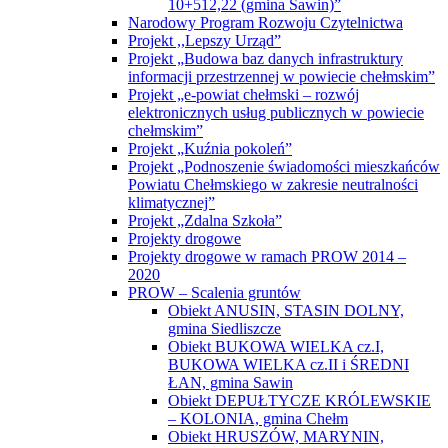
10+512,22 (gmina Sawin)”
Narodowy Program Rozwoju Czytelnictwa
Projekt ,,Lepszy Urząd”
Projekt „Budowa baz danych infrastruktury
informacji przestrzennej w powiecie chełmskim”
Projekt „e-powiat chełmski – rozwój
elektronicznych usług publicznych w powiecie
chełmskim”
Projekt „Kuźnia pokoleń”
Projekt „Podnoszenie świadomości mieszkańców
Powiatu Chełmskiego w zakresie neutralności
klimatycznej”
Projekt „Zdalna Szkoła”
Projekty drogowe
Projekty drogowe w ramach PROW 2014 –
2020
PROW – Scalenia gruntów
Obiekt ANUSIN, STASIN DOLNY,
gmina Siedliszcze
Obiekt BUKOWA WIELKA cz.I,
BUKOWA WIELKA cz.II i ŚREDNI
ŁAN, gmina Sawin
Obiekt DEPUŁTYCZE KRÓLEWSKIE
– KOLONIA, gmina Chełm
Obiekt HRUSZÓW, MARYNIN,