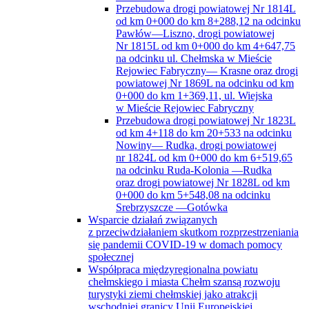
Przebudowa drogi powiatowej Nr 1814L
od km 0+000 do km 8+288,12 na odcinku
Pawłów—Liszno, drogi powiatowej
Nr 1815L od km 0+000 do km 4+647,75
na odcinku ul. Chełmska w Mieście
Rejowiec Fabryczny— Krasne oraz drogi
powiatowej Nr 1869L na odcinku od km
0+000 do km 1+369,11, ul. Wiejska
w Mieście Rejowiec Fabryczny
Przebudowa drogi powiatowej Nr 1823L
od km 4+118 do km 20+533 na odcinku
Nowiny— Rudka, drogi powiatowej
nr 1824L od km 0+000 do km 6+519,65
na odcinku Ruda-Kolonia —Rudka
oraz drogi powiatowej Nr 1828L od km
0+000 do km 5+548,08 na odcinku
Srebrzyszcze —Gotówka
Wsparcie działań związanych
z przeciwdziałaniem skutkom rozprzestrzeniania
się pandemii COVID-19 w domach pomocy
społecznej
Współpraca międzyregionalna powiatu
chełmskiego i miasta Chełm szansą rozwoju
turystyki ziemi chełmskiej jako atrakcji
wschodniej granicy Unii Europejskiej