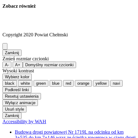
Zobacz również
Copyright 2020 Powiat Chełmski
Zamknij
Zmień rozmiar czcionki
A-
A+
Domyślny rozmiar czcionki
Wysoki kontrast
Wybierz kolor
black
white
green
blue
red
orange
yellow
navi
Podkreśl linki
Resetuj ustawienia
Wyłącz animacje
Usuń style
Zamknij
Accessibility by WAH
Budowa drogi powiatowej Nr 1719L na odcinku od km
3+535 do km 7+146 wraz ze ścieżką rowerową w ciągu drogi