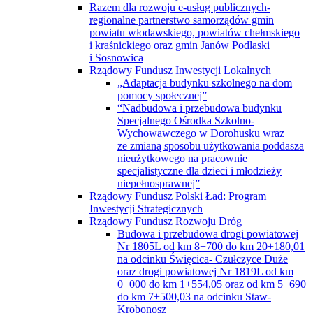
Razem dla rozwoju e-usług publicznych-
regionalne partnerstwo samorządów gmin
powiatu włodawskiego, powiatów chełmskiego
i kraśnickiego oraz gmin Janów Podlaski
i Sosnowica
Rządowy Fundusz Inwestycji Lokalnych
„Adaptacja budynku szkolnego na dom
pomocy społecznej”
“Nadbudowa i przebudowa budynku
Specjalnego Ośrodka Szkolno-
Wychowawczego w Dorohusku wraz
ze zmianą sposobu użytkowania poddasza
nieużytkowego na pracownie
specjalistyczne dla dzieci i młodzieży
niepełnosprawnej”
Rządowy Fundusz Polski Ład: Program
Inwestycji Strategicznych
Rządowy Fundusz Rozwoju Dróg
Budowa i przebudowa drogi powiatowej
Nr 1805L od km 8+700 do km 20+180,01
na odcinku Święcica- Czułczyce Duże
oraz drogi powiatowej Nr 1819L od km
0+000 do km 1+554,05 oraz od km 5+690
do km 7+500,03 na odcinku Staw-
Krobonosz