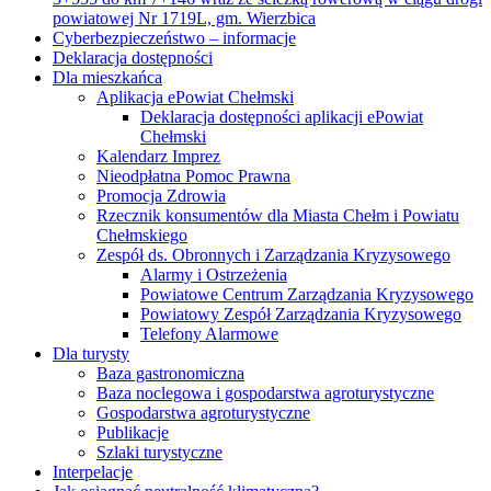
powiatowej Nr 1719L, gm. Wierzbica
Cyberbezpieczeństwo – informacje
Deklaracja dostępności
Dla mieszkańca
Aplikacja ePowiat Chełmski
Deklaracja dostępności aplikacji ePowiat
Chełmski
Kalendarz Imprez
Nieodpłatna Pomoc Prawna
Promocja Zdrowia
Rzecznik konsumentów dla Miasta Chełm i Powiatu
Chełmskiego
Zespół ds. Obronnych i Zarządzania Kryzysowego
Alarmy i Ostrzeżenia
Powiatowe Centrum Zarządzania Kryzysowego
Powiatowy Zespół Zarządzania Kryzysowego
Telefony Alarmowe
Dla turysty
Baza gastronomiczna
Baza noclegowa i gospodarstwa agroturystyczne
Gospodarstwa agroturystyczne
Publikacje
Szlaki turystyczne
Interpelacje