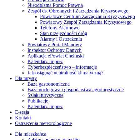
Nieodpłatna Pomoc Prawna
Zespół ds. Obronnych i Zarządzania Kryzysowego
Powiatowe Centrum Zarządzania Kryzysowego
Powiatowy Zespół Zarządzania Kryzysowego
Telefony Alarmowe
Stan przejezdności dróg
Alarmy i Ostrzeżenia
Powiatowy Portal Mapowy
Inspektor Ochrony Danych
Aplikacja ePowiat Chełmski
Kalendarz Imprez
Cyberbezpieczeństwo – informacje
Jak osiągnąć neutralność klimatyczną?
Dla turysty
Baza gastronomiczna
Baza noclegowa i gospodarstwa agroturystyczne
Szlaki turystyczne
Publikacje
Kalendarz Imprez
E-sesja
Kontakt
Ostrzeżenia meteorologiczne
Dla mieszkańca
Załatw sprawę w urzędzie