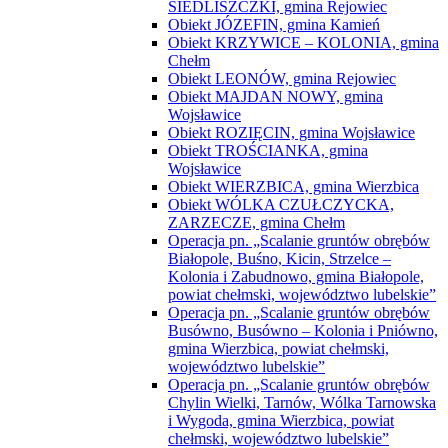
SIEDLISZCZKI, gmina Rejowiec
Obiekt JÓZEFIN, gmina Kamień
Obiekt KRZYWICE – KOLONIA, gmina
Chełm
Obiekt LEONÓW, gmina Rejowiec
Obiekt MAJDAN NOWY, gmina
Wojsławice
Obiekt ROZIĘCIN, gmina Wojsławice
Obiekt TROŚCIANKA, gmina
Wojsławice
Obiekt WIERZBICA, gmina Wierzbica
Obiekt WÓLKA CZUŁCZYCKA,
ZARZECZE, gmina Chełm
Operacja pn. „Scalanie gruntów obrębów
Białopole, Buśno, Kicin, Strzelce –
Kolonia i Zabudnowo, gmina Białopole,
powiat chełmski, województwo lubelskie”
Operacja pn. „Scalanie gruntów obrębów
Busówno, Busówno – Kolonia i Pniówno,
gmina Wierzbica, powiat chełmski,
województwo lubelskie”
Operacja pn. „Scalanie gruntów obrębów
Chylin Wielki, Tarnów, Wólka Tarnowska
i Wygoda, gmina Wierzbica, powiat
chełmski, województwo lubelskie”