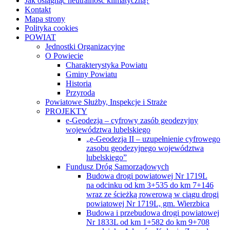
Jak osiągnąć neutralność klimatyczną?
Kontakt
Mapa strony
Polityka cookies
POWIAT
Jednostki Organizacyjne
O Powiecie
Charakterystyka Powiatu
Gminy Powiatu
Historia
Przyroda
Powiatowe Służby, Inspekcje i Straże
PROJEKTY
e-Geodezja – cyfrowy zasób geodezyjny
województwa lubelskiego
„e-Geodezja II – uzupełnienie cyfrowego
zasobu geodezyjnego województwa
lubelskiego”
Fundusz Dróg Samorządowych
Budowa drogi powiatowej Nr 1719L
na odcinku od km 3+535 do km 7+146
wraz ze ścieżką rowerową w ciągu drogi
powiatowej Nr 1719L, gm. Wierzbica
Budowa i przebudowa drogi powiatowej
Nr 1833L od km 1+582 do km 9+708