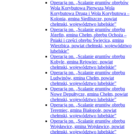
Operacja pn. „Scalanie gruntów obrębów
Wola Korybutowa Pierwsza,Wola
Korybutowa Druga i Wola Korybutowa –
Kolonia, gmina Siedliszcze, powiat
chełmski, województwo lubelskie”
Operacja pn. „Scalanie gruntów obrębu
Józefin, gmina Chełm, obrębu Ochoża –
Pniaki i części obrębu Święcica, gmina
Wierzbica, powiat chełmski, województwo
lubelskie”
Operacja pn. „Scalanie gruntów obrębu
Kobyle, gmina Rejowiec, powiat
chełmski, województwo lubelskie”
Operacja pn. „Scalanie gruntów obrębu
Ludwinów, gmina Chełm, powiat
chełmski, województwo lubelskie”
Operacja pn. „Scalanie gruntów obrębu
Nowe Depułtycze, gmina Chełm, powiat
chełmski, województwo lubelskie”
Operacja pn. „Scalanie gruntów obrębu
Teremiec, gmina Białopole, powiat
chełmski, województwo lubelskie”
Operacja pn. „Scalanie gruntów obrębu
Wojsławice, gmina Wojsławice, powiat
chełmski, województwo lubelskie”