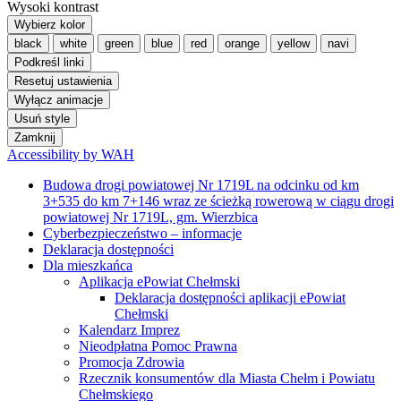
Wysoki kontrast
Wybierz kolor
black
white
green
blue
red
orange
yellow
navi
Podkreśl linki
Resetuj ustawienia
Wyłącz animacje
Usuń style
Zamknij
Accessibility by WAH
Budowa drogi powiatowej Nr 1719L na odcinku od km
3+535 do km 7+146 wraz ze ścieżką rowerową w ciągu drogi
powiatowej Nr 1719L, gm. Wierzbica
Cyberbezpieczeństwo – informacje
Deklaracja dostępności
Dla mieszkańca
Aplikacja ePowiat Chełmski
Deklaracja dostępności aplikacji ePowiat
Chełmski
Kalendarz Imprez
Nieodpłatna Pomoc Prawna
Promocja Zdrowia
Rzecznik konsumentów dla Miasta Chełm i Powiatu
Chełmskiego