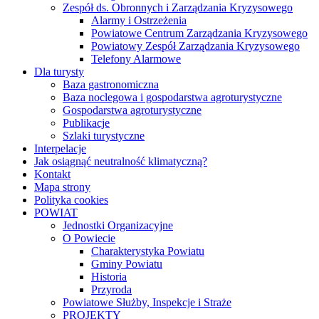
Zespół ds. Obronnych i Zarządzania Kryzysowego
Alarmy i Ostrzeżenia
Powiatowe Centrum Zarządzania Kryzysowego
Powiatowy Zespół Zarządzania Kryzysowego
Telefony Alarmowe
Dla turysty
Baza gastronomiczna
Baza noclegowa i gospodarstwa agroturystyczne
Gospodarstwa agroturystyczne
Publikacje
Szlaki turystyczne
Interpelacje
Jak osiągnąć neutralność klimatyczną?
Kontakt
Mapa strony
Polityka cookies
POWIAT
Jednostki Organizacyjne
O Powiecie
Charakterystyka Powiatu
Gminy Powiatu
Historia
Przyroda
Powiatowe Służby, Inspekcje i Straże
PROJEKTY