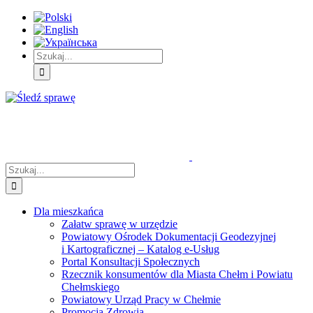
Skip
Skip
Skip
to:
to:
to:
Treść
Menu
Menu
główna
główne
dodatkowe
Szukaj
Śledź
E-
Facebook
BIP
Instagram
sprawę
PUAP
Szukaj
Dla mieszkańca
Załatw sprawę w urzędzie
Powiatowy Ośrodek Dokumentacji Geodezyjnej
i Kartograficznej – Katalog e-Usług
Portal Konsultacji Społecznych
Rzecznik konsumentów dla Miasta Chełm i Powiatu
Chełmskiego
Powiatowy Urząd Pracy w Chełmie
Promocja Zdrowia