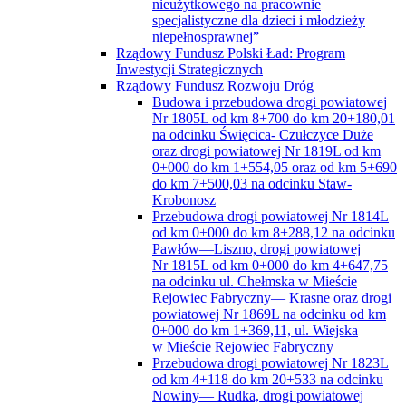
nieużytkowego na pracownie
specjalistyczne dla dzieci i młodzieży
niepełnosprawnej”
Rządowy Fundusz Polski Ład: Program
Inwestycji Strategicznych
Rządowy Fundusz Rozwoju Dróg
Budowa i przebudowa drogi powiatowej
Nr 1805L od km 8+700 do km 20+180,01
na odcinku Święcica- Czułczyce Duże
oraz drogi powiatowej Nr 1819L od km
0+000 do km 1+554,05 oraz od km 5+690
do km 7+500,03 na odcinku Staw-
Krobonosz
Przebudowa drogi powiatowej Nr 1814L
od km 0+000 do km 8+288,12 na odcinku
Pawłów—Liszno, drogi powiatowej
Nr 1815L od km 0+000 do km 4+647,75
na odcinku ul. Chełmska w Mieście
Rejowiec Fabryczny— Krasne oraz drogi
powiatowej Nr 1869L na odcinku od km
0+000 do km 1+369,11, ul. Wiejska
w Mieście Rejowiec Fabryczny
Przebudowa drogi powiatowej Nr 1823L
od km 4+118 do km 20+533 na odcinku
Nowiny— Rudka, drogi powiatowej