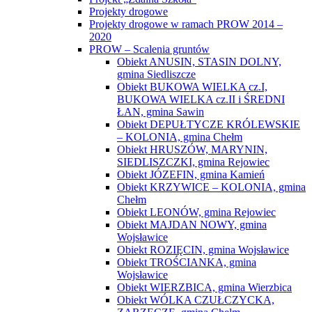
Projekty drogowe
Projekty drogowe w ramach PROW 2014 –
2020
PROW – Scalenia gruntów
Obiekt ANUSIN, STASIN DOLNY,
gmina Siedliszcze
Obiekt BUKOWA WIELKA cz.I,
BUKOWA WIELKA cz.II i ŚREDNI
ŁAN, gmina Sawin
Obiekt DEPUŁTYCZE KRÓLEWSKIE
– KOLONIA, gmina Chełm
Obiekt HRUSZÓW, MARYNIN,
SIEDLISZCZKI, gmina Rejowiec
Obiekt JÓZEFIN, gmina Kamień
Obiekt KRZYWICE – KOLONIA, gmina
Chełm
Obiekt LEONÓW, gmina Rejowiec
Obiekt MAJDAN NOWY, gmina
Wojsławice
Obiekt ROZIĘCIN, gmina Wojsławice
Obiekt TROŚCIANKA, gmina
Wojsławice
Obiekt WIERZBICA, gmina Wierzbica
Obiekt WÓLKA CZUŁCZYCKA,