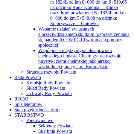
nr 1824L od km 0+000 do km 6+519,65
na odcinku Ruda-Kolonia —Rudka
oraz drogi powiatowej Nr 1828L od km
0+000 do km 5+548,08 na odcinku
Srebrzyszcze —Gotówka
Wsparcie działań związanych
z przeciwdziałaniem skutkom rozprzestrzeniania
się pandemii COVID-19 w domach pomocy
społecznej
Współpraca międzyregionalna powiatu
chełmskiego i miasta Chełm szansą rozwoju
turystyki ziemi chełmskiej jako atrakcji
wschodniej granicy Unii Europejskiej
Strategia rozwoju Powiatu
Rada Powiatu
Komisje Rady Powiatu
Skład Rady Powiatu
Uchwały Rady Powiatu
RODO
Spis telefonów
Stan przejezdności dróg
STAROSTWO
Kierownictwo
Sekretarz Powiatu
Skarbnik Powiatu