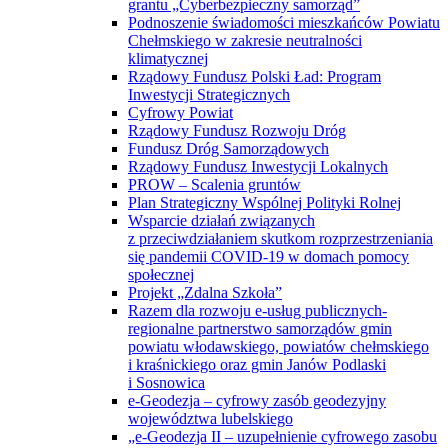
grantu „Cyberbezpieczny samorząd”
Podnoszenie świadomości mieszkańców Powiatu
Chełmskiego w zakresie neutralności
klimatycznej
Rządowy Fundusz Polski Ład: Program
Inwestycji Strategicznych
Cyfrowy Powiat
Rządowy Fundusz Rozwoju Dróg
Fundusz Dróg Samorządowych
Rządowy Fundusz Inwestycji Lokalnych
PROW – Scalenia gruntów
Plan Strategiczny Wspólnej Polityki Rolnej
Wsparcie działań związanych
z przeciwdziałaniem skutkom rozprzestrzeniania
się pandemii COVID-19 w domach pomocy
społecznej
Projekt „Zdalna Szkoła”
Razem dla rozwoju e-usług publicznych-
regionalne partnerstwo samorządów gmin
powiatu włodawskiego, powiatów chełmskiego
i kraśnickiego oraz gmin Janów Podlaski
i Sosnowica
e-Geodezja – cyfrowy zasób geodezyjny
województwa lubelskiego
„e-Geodezja II – uzupełnienie cyfrowego zasobu