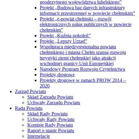
geodezyjnego województwa lubelskiego”
Projekt „Budowa baz danych infrastruktury
informacji przestrzennej w powiecie chełmskim”
Projekt „e-powiat chełmski – rozwój
elektronicznych usług publicznych w powiecie
chełmskim”
Projekt „Kuźnia pokoleń”
Projekt ,,Lepszy Urząd”
Współpraca międzyregionalna powiatu
chełmskiego i miasta Chełm szansą rozwoju
turystyki ziemi chełmskiej jako atrakcji
wschodniej granicy Unii Europejskiej
Narodowy Program Rozwoju Czytelnictwa
Projekty drogowe
Projekty drogowe w ramach PROW 2014 –
2020
Zarząd Powiatu
Skład Zarządu Powiatu
Uchwały Zarządu Powiatu
Rada Powiatu
Skład Rady Powiatu
Uchwały Rady Powiatu
Komisje Rady Powiatu
Raport o stanie Powiatu
Interpelacje