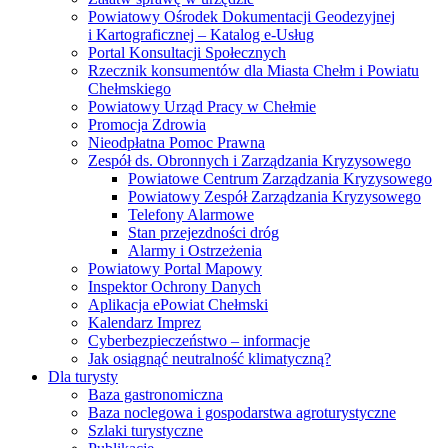
Powiatowy Ośrodek Dokumentacji Geodezyjnej
i Kartograficznej – Katalog e-Usług
Portal Konsultacji Społecznych
Rzecznik konsumentów dla Miasta Chełm i Powiatu
Chełmskiego
Powiatowy Urząd Pracy w Chełmie
Promocja Zdrowia
Nieodpłatna Pomoc Prawna
Zespół ds. Obronnych i Zarządzania Kryzysowego
Powiatowe Centrum Zarządzania Kryzysowego
Powiatowy Zespół Zarządzania Kryzysowego
Telefony Alarmowe
Stan przejezdności dróg
Alarmy i Ostrzeżenia
Powiatowy Portal Mapowy
Inspektor Ochrony Danych
Aplikacja ePowiat Chełmski
Kalendarz Imprez
Cyberbezpieczeństwo – informacje
Jak osiągnąć neutralność klimatyczną?
Dla turysty
Baza gastronomiczna
Baza noclegowa i gospodarstwa agroturystyczne
Szlaki turystyczne