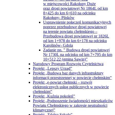
w miejscowości Rakołupy Duże
oraz drogi powiatowej Nr 1864L od km
8+425 do km 6+610 na odcinku
Rakołupy- Plisków
Usprawnienie połączeń komunikacyjnych
poprzez przebudowę drogi powiatowej
na terenie powiatu chełmskiego –
Przebudowa drogi powiatowej nr 1826L
od km 1+978 do km 6+178 na odcinku
Karolinów- Gdola
Zadanie pn. ” Budowa drogi powiatowej
Nr 1730L na odcinku od km 7+795 do km
10+512,22 (gmina Sawin)”
Narodowy Program Rozwoju Czytelnictwa
Projekt ,,Lepszy Urząd”
Projekt „Budowa baz danych infrastruktury
informacji przestrzennej w powiecie chełmskim”
Projekt „e-powiat chełmski – rozwój
elektronicznych usług publicznych w powiecie
chełmskim”
Projekt „Kuźnia pokoleń”
Projekt „Podnoszenie świadomości mieszkańców
Powiatu Chełmskiego w zakresie neutralności
klimatycznej”
Projekt „Zdalna Szkoła”