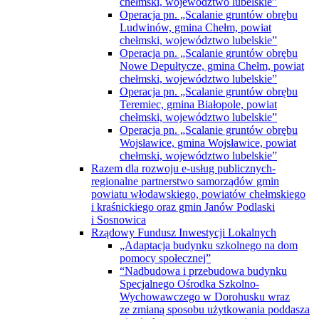
chełmski, województwo lubelskie”
Operacja pn. „Scalanie gruntów obrębu
Ludwinów, gmina Chełm, powiat
chełmski, województwo lubelskie”
Operacja pn. „Scalanie gruntów obrębu
Nowe Depułtycze, gmina Chełm, powiat
chełmski, województwo lubelskie”
Operacja pn. „Scalanie gruntów obrębu
Teremiec, gmina Białopole, powiat
chełmski, województwo lubelskie”
Operacja pn. „Scalanie gruntów obrębu
Wojsławice, gmina Wojsławice, powiat
chełmski, województwo lubelskie”
Razem dla rozwoju e-usług publicznych-
regionalne partnerstwo samorządów gmin
powiatu włodawskiego, powiatów chełmskiego
i kraśnickiego oraz gmin Janów Podlaski
i Sosnowica
Rządowy Fundusz Inwestycji Lokalnych
„Adaptacja budynku szkolnego na dom
pomocy społecznej”
“Nadbudowa i przebudowa budynku
Specjalnego Ośrodka Szkolno-
Wychowawczego w Dorohusku wraz
ze zmianą sposobu użytkowania poddasza