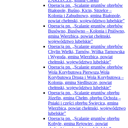
ZARZECZE, gmina Chełm
Operacja pn. „Scalanie gruntów obrębów
Białopole, Buśno, Kicin, Strzelce –
Kolonia i Zabudnowo, gmina Białopole,
powiat chełmski, województwo lubelskie”
Operacja pn. „Scalanie gruntów obrębów
Busówno, Busówno – Kolonia i Pniówno,
gmina Wierzbica, powiat chełmski,
województwo lubelskie”
Operacja pn. „Scalanie gruntów obrębów
Chylin Wielki, Tarnów, Wólka Tarnowska
i Wygoda, gmina Wierzbica, powiat
chełmski, województwo lubelskie”
Operacja pn. „Scalanie gruntów obrębów
Wola Korybutowa Pierwsza,Wola
Korybutowa Druga i Wola Korybutowa –
Kolonia, gmina Siedliszcze, powiat
chełmski, województwo lubelskie”
Operacja pn. „Scalanie gruntów obrębu
Józefin, gmina Chełm, obrębu Ochoża –
Pniaki i części obrębu Święcica, gmina
Wierzbica, powiat chełmski, województwo
lubelskie”
Operacja pn. „Scalanie gruntów obrębu
Kobyle, gmina Rejowiec, powiat