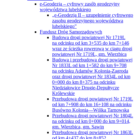
e-Geodezja – cyfrowy zasób geodezyjny
województwa lubelskiego
„e-Geodezja II – uzupełnienie cyfrowego
zasobu geodezyjnego województwa
lubelskiego”
Fundusz Dróg Samorządowych
Budowa drogi powiatowej Nr 1719L
na odcinku od km 3+535 do km 7+146
wraz ze ścieżką rowerową w ciągu drogi
powiatowej Nr 1719L, gm. Wierzbica
Budowa i przebudowa drogi powiatowej
Nr 1833L od km 1+582 do km 9+708
na odcinku Adamów Kolonia-Zagroda
oraz drogi powiatowej Nr 1834L od km
0+000 do km 8+375 na odcinku
Niedziałowice Drugie-Depułtycze
Królewskie
Przebudowa drogi powiatowej Nr 1719L
od km 7+908 do km 16+108 na odcinku
Busówno Kolonia—Wólka Tarnowska
Przebudowa drogi powiatowej Nr 1804L
na odcinku od km 0+000 do km 9+014,
gm. Wierzbica, gm. Sawin
Przebudowa drogi powiatowej Nr 1863L
od km 4+437 do km 8+852