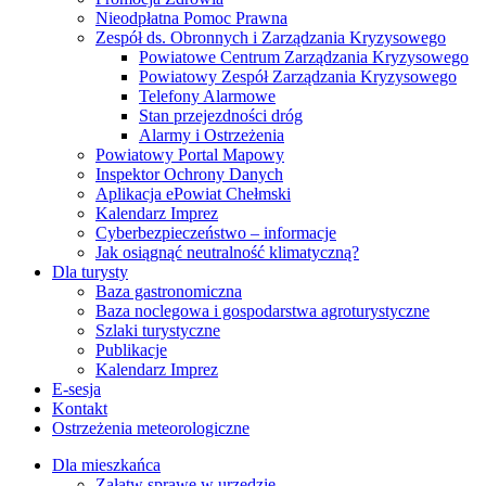
Nieodpłatna Pomoc Prawna
Zespół ds. Obronnych i Zarządzania Kryzysowego
Powiatowe Centrum Zarządzania Kryzysowego
Powiatowy Zespół Zarządzania Kryzysowego
Telefony Alarmowe
Stan przejezdności dróg
Alarmy i Ostrzeżenia
Powiatowy Portal Mapowy
Inspektor Ochrony Danych
Aplikacja ePowiat Chełmski
Kalendarz Imprez
Cyberbezpieczeństwo – informacje
Jak osiągnąć neutralność klimatyczną?
Dla turysty
Baza gastronomiczna
Baza noclegowa i gospodarstwa agroturystyczne
Szlaki turystyczne
Publikacje
Kalendarz Imprez
E-sesja
Kontakt
Ostrzeżenia meteorologiczne
Dla mieszkańca
Załatw sprawę w urzędzie