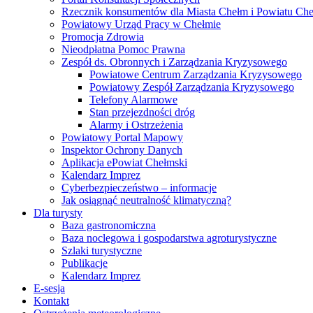
Rzecznik konsumentów dla Miasta Chełm i Powiatu Ch
Powiatowy Urząd Pracy w Chełmie
Promocja Zdrowia
Nieodpłatna Pomoc Prawna
Zespół ds. Obronnych i Zarządzania Kryzysowego
Powiatowe Centrum Zarządzania Kryzysowego
Powiatowy Zespół Zarządzania Kryzysowego
Telefony Alarmowe
Stan przejezdności dróg
Alarmy i Ostrzeżenia
Powiatowy Portal Mapowy
Inspektor Ochrony Danych
Aplikacja ePowiat Chełmski
Kalendarz Imprez
Cyberbezpieczeństwo – informacje
Jak osiągnąć neutralność klimatyczną?
Dla turysty
Baza gastronomiczna
Baza noclegowa i gospodarstwa agroturystyczne
Szlaki turystyczne
Publikacje
Kalendarz Imprez
E-sesja
Kontakt