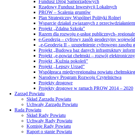
Fundusz Dróg Samorządowych
Rządowy Fundusz Inwestycji Lokalnych
PROW – Scalenia gruntów
Plan Strategiczny Wspólnej Polityki Rolnej
Wsparcie działań związanych z przeciwdziałanie
Projekt „Zdalna Szkoła”
Razem dla rozwoju e-usług publicznych- regiona
e-Geodezja – cyfrowy zasób geodezyjny wojewód
„e-Geodezja II – uzupełnienie cyfrowego zasobu
Projekt „Budowa baz danych infrastruktury inform
Projekt „e-powiat chełmski – rozwój elektronicz
Projekt „Kuźnia pokoleń”
Projekt ,,Lepszy Urząd”
Współpraca międzyregionalna powiatu chełmskiego 
Narodowy Program Rozwoju Czytelnictwa
Projekty drogowe
Projekty drogowe w ramach PROW 2014 – 2020
Zarząd Powiatu
Skład Zarządu Powiatu
Uchwały Zarządu Powiatu
Rada Powiatu
Skład Rady Powiatu
Uchwały Rady Powiatu
Komisje Rady Powiatu
Raport o stanie Powiatu