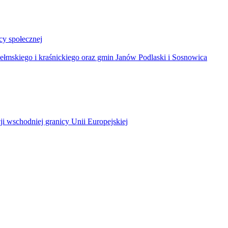
y społecznej
łmskiego i kraśnickiego oraz gmin Janów Podlaski i Sosnowica
ji wschodniej granicy Unii Europejskiej