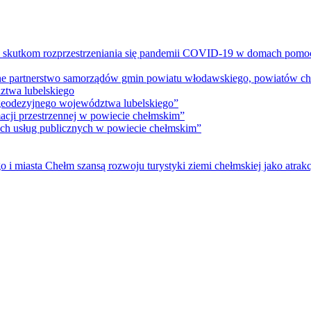
m skutkom rozprzestrzeniania się pandemii COVID-19 w domach pomoc
lne partnerstwo samorządów gmin powiatu włodawskiego, powiatów che
ztwa lubelskiego
 geodezyjnego województwa lubelskiego”
acji przestrzennej w powiecie chełmskim”
nych usług publicznych w powiecie chełmskim”
i miasta Chełm szansą rozwoju turystyki ziemi chełmskiej jako atrakc