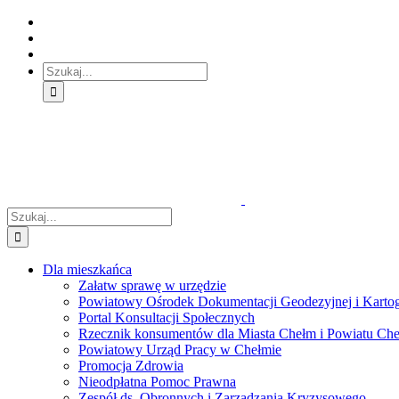
Skip
Skip
Skip
to:
to:
to:
Treść
Menu
Menu
główna
główne
dodatkowe
Szukaj
Śledź
E-
Facebook
BIP
Instagram
sprawę
PUAP
Szukaj
Dla mieszkańca
Załatw sprawę w urzędzie
Powiatowy Ośrodek Dokumentacji Geodezyjnej i Kartogr
Portal Konsultacji Społecznych
Rzecznik konsumentów dla Miasta Chełm i Powiatu Ch
Powiatowy Urząd Pracy w Chełmie
Promocja Zdrowia
Nieodpłatna Pomoc Prawna
Zespół ds. Obronnych i Zarządzania Kryzysowego