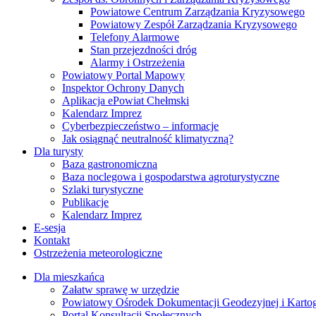
Powiatowe Centrum Zarządzania Kryzysowego
Powiatowy Zespół Zarządzania Kryzysowego
Telefony Alarmowe
Stan przejezdności dróg
Alarmy i Ostrzeżenia
Powiatowy Portal Mapowy
Inspektor Ochrony Danych
Aplikacja ePowiat Chełmski
Kalendarz Imprez
Cyberbezpieczeństwo – informacje
Jak osiągnąć neutralność klimatyczną?
Dla turysty
Baza gastronomiczna
Baza noclegowa i gospodarstwa agroturystyczne
Szlaki turystyczne
Publikacje
Kalendarz Imprez
E-sesja
Kontakt
Ostrzeżenia meteorologiczne
Dla mieszkańca
Załatw sprawę w urzędzie
Powiatowy Ośrodek Dokumentacji Geodezyjnej i Kartogr
Portal Konsultacji Społecznych