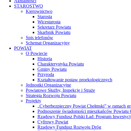
Aktualności
STAROSTWO
Kierownictwo
Starosta
Wicestarosta
Sekretarz Powiatu
Skarbnik Powiatu
Spis telefonów
Schemat Organizacyjny
POWIAT
O Powiecie
Historia
Charakterystyka Powiatu
Gminy Powiatu
Przyroda
Kształtowanie postaw proekologicznych
Jednostki Organizacyjne
Powiatowe Służby, Inspekcje i Straże
Strategia Rozwoju Powiatu
Projekty
„Cyberbezpieczny Powiat Chełmski” w ramach gr
Podnoszenie świadomości mieszkańców Powiatu Ch
Rządowy Fundusz Polski Ład: Program Inwestycji
Cyfrowy Powiat
Rządowy Fundusz Rozwoju Dróg