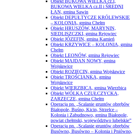
Obiekt BUKOWA WIELKA cz.I,
BUKOWA WIELKA cz.II i ŚREDNI
ŁAN, gmina Sawin
Obiekt DEPUŁTYCZE KRÓLEWSKIE
– KOLONIA, gmina Chełm
Obiekt HRUSZÓW, MARYNIN,
SIEDLISZCZKI, gmina Rejowiec
Obiekt JÓZEFIN, gmina Kamień
Obiekt KRZYWICE – KOLONIA, gmina
Chełm
Obiekt LEONÓW, gmina Rejowiec
Obiekt MAJDAN NOWY, gmina
Wojsławice
Obiekt ROZIĘCIN, gmina Wojsławice
Obiekt TROŚCIANKA, gmina
Wojsławice
Obiekt WIERZBICA, gmina Wierzbica
Obiekt WÓLKA CZUŁCZYCKA,
ZARZECZE, gmina Chełm
Operacja pn. „Scalanie gruntów obrębów
Białopole, Buśno, Kicin, Strzelce –
Kolonia i Zabudnowo, gmina Białopole,
powiat chełmski, województwo lubelskie”
Operacja pn. „Scalanie gruntów obrębów
Busówno, Busówno – Kolonia i Pniówno,