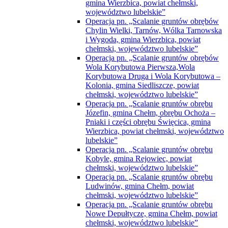
gmina Wierzbica, powiat chełmski,
województwo lubelskie”
Operacja pn. „Scalanie gruntów obrębów
Chylin Wielki, Tarnów, Wólka Tarnowska
i Wygoda, gmina Wierzbica, powiat
chełmski, województwo lubelskie”
Operacja pn. „Scalanie gruntów obrębów
Wola Korybutowa Pierwsza,Wola
Korybutowa Druga i Wola Korybutowa –
Kolonia, gmina Siedliszcze, powiat
chełmski, województwo lubelskie”
Operacja pn. „Scalanie gruntów obrębu
Józefin, gmina Chełm, obrębu Ochoża –
Pniaki i części obrębu Święcica, gmina
Wierzbica, powiat chełmski, województwo
lubelskie”
Operacja pn. „Scalanie gruntów obrębu
Kobyle, gmina Rejowiec, powiat
chełmski, województwo lubelskie”
Operacja pn. „Scalanie gruntów obrębu
Ludwinów, gmina Chełm, powiat
chełmski, województwo lubelskie”
Operacja pn. „Scalanie gruntów obrębu
Nowe Depułtycze, gmina Chełm, powiat
chełmski, województwo lubelskie”