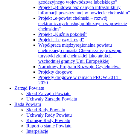
geodezyjnego województwa lubelskiego”
Projekt „Budowa baz danych infrastruktury
informacji przestrzennej w powiecie chełmskim”
Projekt „e-powiat chełmski – rozwój
elektronicznych usług publicznych w powiecie
chełmskim”
Projekt „Kuźnia pokoleń”
Projekt ,,Lepszy Urząd”
Współpraca międzyregionalna powiatu
chełmskiego i miasta Chełm szansą rozwoju
turystyki ziemi chełmskiej jako atrakcji
wschodniej granicy Unii Europejskiej
Narodowy Program Rozwoju Czytelnictwa
Projekty drogowe
Projekty drogowe w ramach PROW 2014 –
2020
Zarząd Powiatu
Skład Zarządu Powiatu
Uchwały Zarządu Powiatu
Rada Powiatu
Skład Rady Powiatu
Uchwały Rady Powiatu
Komisje Rady Powiatu
Raport o stanie Powiatu
Interpelacje