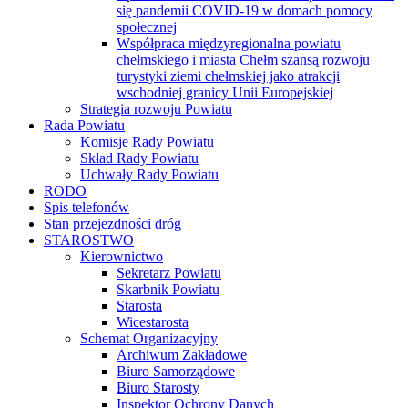
się pandemii COVID-19 w domach pomocy
społecznej
Współpraca międzyregionalna powiatu
chełmskiego i miasta Chełm szansą rozwoju
turystyki ziemi chełmskiej jako atrakcji
wschodniej granicy Unii Europejskiej
Strategia rozwoju Powiatu
Rada Powiatu
Komisje Rady Powiatu
Skład Rady Powiatu
Uchwały Rady Powiatu
RODO
Spis telefonów
Stan przejezdności dróg
STAROSTWO
Kierownictwo
Sekretarz Powiatu
Skarbnik Powiatu
Starosta
Wicestarosta
Schemat Organizacyjny
Archiwum Zakładowe
Biuro Samorządowe
Biuro Starosty
Inspektor Ochrony Danych