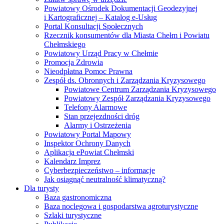
Powiatowy Ośrodek Dokumentacji Geodezyjnej
i Kartograficznej – Katalog e-Usług
Portal Konsultacji Społecznych
Rzecznik konsumentów dla Miasta Chełm i Powiatu
Chełmskiego
Powiatowy Urząd Pracy w Chełmie
Promocja Zdrowia
Nieodpłatna Pomoc Prawna
Zespół ds. Obronnych i Zarządzania Kryzysowego
Powiatowe Centrum Zarządzania Kryzysowego
Powiatowy Zespół Zarządzania Kryzysowego
Telefony Alarmowe
Stan przejezdności dróg
Alarmy i Ostrzeżenia
Powiatowy Portal Mapowy
Inspektor Ochrony Danych
Aplikacja ePowiat Chełmski
Kalendarz Imprez
Cyberbezpieczeństwo – informacje
Jak osiągnąć neutralność klimatyczną?
Dla turysty
Baza gastronomiczna
Baza noclegowa i gospodarstwa agroturystyczne
Szlaki turystyczne