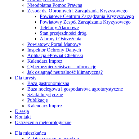
Nieodpłatna Pomoc Prawna
Zespół ds. Obronnych i Zarządzania Kryzysowego
Powiatowe Centrum Zarządzania Kryzysowego
Powiatowy Zespół Zarządzania Kryzysowego
Telefony Alarmowe
Stan przejezdności dróg
Alarmy i Ostrzeżenia
Powiatowy Portal Mapowy
Inspektor Ochrony Danych
Aplikacja ePowiat Chełmski
Kalendarz Imprez
Cyberbezpieczeństwo – informacje
Jak osiągnąć neutralność klimatyczną?
Dla turysty
Baza gastronomiczna
Baza noclegowa i gospodarstwa agroturystyczne
Szlaki turystyczne
Publikacje
Kalendarz Imprez
E-sesja
Kontakt
Ostrzeżenia meteorologiczne
Dla mieszkańca
Załatw sprawę w urzędzie