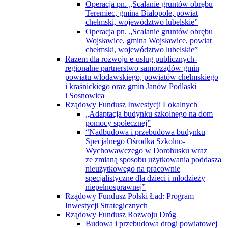
Operacja pn. „Scalanie gruntów obrębu
Teremiec, gmina Białopole, powiat
chełmski, województwo lubelskie”
Operacja pn. „Scalanie gruntów obrębu
Wojsławice, gmina Wojsławice, powiat
chełmski, województwo lubelskie”
Razem dla rozwoju e-usług publicznych-
regionalne partnerstwo samorządów gmin
powiatu włodawskiego, powiatów chełmskiego
i kraśnickiego oraz gmin Janów Podlaski
i Sosnowica
Rządowy Fundusz Inwestycji Lokalnych
„Adaptacja budynku szkolnego na dom
pomocy społecznej”
“Nadbudowa i przebudowa budynku
Specjalnego Ośrodka Szkolno-
Wychowawczego w Dorohusku wraz
ze zmianą sposobu użytkowania poddasza
nieużytkowego na pracownie
specjalistyczne dla dzieci i młodzieży
niepełnosprawnej”
Rządowy Fundusz Polski Ład: Program
Inwestycji Strategicznych
Rządowy Fundusz Rozwoju Dróg
Budowa i przebudowa drogi powiatowej