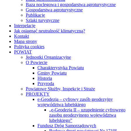
Baza noclegowa i gospodarstwa agroturystyczne
Gospodarstwa agroturystyczne
Publikacje
Szlaki turystyczne
Interpelacje
Jak osiągnąć neutralność klimatyczną?
Kontakt
Mapa strony
Polityka cookies
POWIAT
Jednostki Organizacyjne
O Powiecie
Charakterystyka Powiatu
Gminy Powiatu
Historia
Przyroda
Powiatowe Służby, Inspekcje i Straże
PROJEKTY
e-Geodezja – cyfrowy zasób geodezyjny
województwa lubelskiego
„e-Geodezja II – uzupełnienie cyfrowego
zasobu geodezyjnego województwa
lubelskiego”
Fundusz Dróg Samorządowych
Budowa drogi powiatowej Nr 1719L