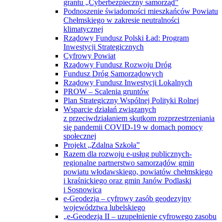
grantu „Cyberbezpieczny samorząd”
Podnoszenie świadomości mieszkańców Powiatu
Chełmskiego w zakresie neutralności
klimatycznej
Rządowy Fundusz Polski Ład: Program
Inwestycji Strategicznych
Cyfrowy Powiat
Rządowy Fundusz Rozwoju Dróg
Fundusz Dróg Samorządowych
Rządowy Fundusz Inwestycji Lokalnych
PROW – Scalenia gruntów
Plan Strategiczny Wspólnej Polityki Rolnej
Wsparcie działań związanych
z przeciwdziałaniem skutkom rozprzestrzeniania
się pandemii COVID-19 w domach pomocy
społecznej
Projekt „Zdalna Szkoła”
Razem dla rozwoju e-usług publicznych-
regionalne partnerstwo samorządów gmin
powiatu włodawskiego, powiatów chełmskiego
i kraśnickiego oraz gmin Janów Podlaski
i Sosnowica
e-Geodezja – cyfrowy zasób geodezyjny
województwa lubelskiego
„e-Geodezja II – uzupełnienie cyfrowego zasobu