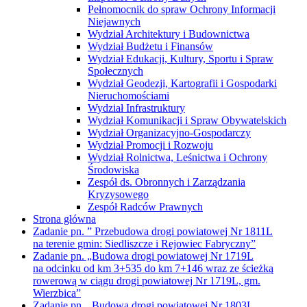
Pełnomocnik do spraw Ochrony Informacji
Niejawnych
Wydział Architektury i Budownictwa
Wydział Budżetu i Finansów
Wydział Edukacji, Kultury, Sportu i Spraw
Społecznych
Wydział Geodezji, Kartografii i Gospodarki
Nieruchomościami
Wydział Infrastruktury
Wydział Komunikacji i Spraw Obywatelskich
Wydział Organizacyjno-Gospodarczy
Wydział Promocji i Rozwoju
Wydział Rolnictwa, Leśnictwa i Ochrony
Środowiska
Zespół ds. Obronnych i Zarządzania
Kryzysowego
Zespół Radców Prawnych
Strona główna
Zadanie pn. ” Przebudowa drogi powiatowej Nr 1811L
na terenie gmin: Siedliszcze i Rejowiec Fabryczny”
Zadanie pn. „Budowa drogi powiatowej Nr 1719L
na odcinku od km 3+535 do km 7+146 wraz ze ścieżką
rowerową w ciągu drogi powiatowej Nr 1719L, gm.
Wierzbica”
Zadanie pn. „Budowa drogi powiatowej Nr 1803L