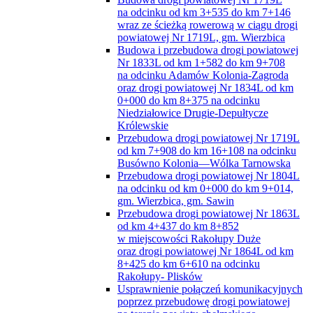
na odcinku od km 3+535 do km 7+146
wraz ze ścieżką rowerową w ciągu drogi
powiatowej Nr 1719L, gm. Wierzbica
Budowa i przebudowa drogi powiatowej
Nr 1833L od km 1+582 do km 9+708
na odcinku Adamów Kolonia-Zagroda
oraz drogi powiatowej Nr 1834L od km
0+000 do km 8+375 na odcinku
Niedziałowice Drugie-Depułtycze
Królewskie
Przebudowa drogi powiatowej Nr 1719L
od km 7+908 do km 16+108 na odcinku
Busówno Kolonia—Wólka Tarnowska
Przebudowa drogi powiatowej Nr 1804L
na odcinku od km 0+000 do km 9+014,
gm. Wierzbica, gm. Sawin
Przebudowa drogi powiatowej Nr 1863L
od km 4+437 do km 8+852
w miejscowości Rakołupy Duże
oraz drogi powiatowej Nr 1864L od km
8+425 do km 6+610 na odcinku
Rakołupy- Plisków
Usprawnienie połączeń komunikacyjnych
poprzez przebudowę drogi powiatowej