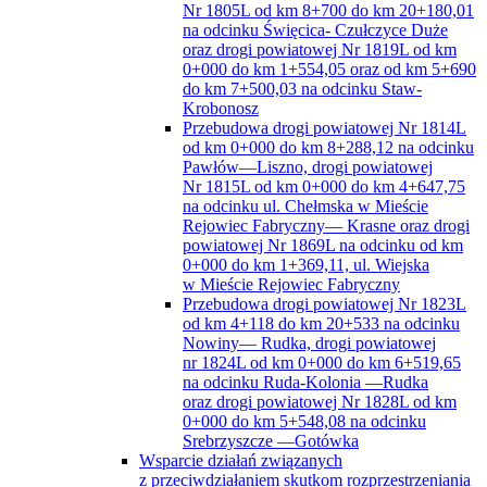
Nr 1805L od km 8+700 do km 20+180,01
na odcinku Święcica- Czułczyce Duże
oraz drogi powiatowej Nr 1819L od km
0+000 do km 1+554,05 oraz od km 5+690
do km 7+500,03 na odcinku Staw-
Krobonosz
Przebudowa drogi powiatowej Nr 1814L
od km 0+000 do km 8+288,12 na odcinku
Pawłów—Liszno, drogi powiatowej
Nr 1815L od km 0+000 do km 4+647,75
na odcinku ul. Chełmska w Mieście
Rejowiec Fabryczny— Krasne oraz drogi
powiatowej Nr 1869L na odcinku od km
0+000 do km 1+369,11, ul. Wiejska
w Mieście Rejowiec Fabryczny
Przebudowa drogi powiatowej Nr 1823L
od km 4+118 do km 20+533 na odcinku
Nowiny— Rudka, drogi powiatowej
nr 1824L od km 0+000 do km 6+519,65
na odcinku Ruda-Kolonia —Rudka
oraz drogi powiatowej Nr 1828L od km
0+000 do km 5+548,08 na odcinku
Srebrzyszcze —Gotówka
Wsparcie działań związanych
z przeciwdziałaniem skutkom rozprzestrzeniania