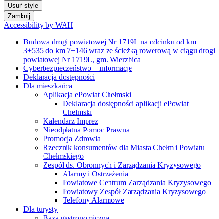
Usuń style
Zamknij
Accessibility by WAH
Budowa drogi powiatowej Nr 1719L na odcinku od km
3+535 do km 7+146 wraz ze ścieżką rowerową w ciągu drogi
powiatowej Nr 1719L, gm. Wierzbica
Cyberbezpieczeństwo – informacje
Deklaracja dostępności
Dla mieszkańca
Aplikacja ePowiat Chełmski
Deklaracja dostępności aplikacji ePowiat
Chełmski
Kalendarz Imprez
Nieodpłatna Pomoc Prawna
Promocja Zdrowia
Rzecznik konsumentów dla Miasta Chełm i Powiatu
Chełmskiego
Zespół ds. Obronnych i Zarządzania Kryzysowego
Alarmy i Ostrzeżenia
Powiatowe Centrum Zarządzania Kryzysowego
Powiatowy Zespół Zarządzania Kryzysowego
Telefony Alarmowe
Dla turysty
Baza gastronomiczna