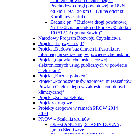
na terenie powiatu chełmskiego –
Przebudowa drogi powiatowej nr 1826L
od km 1+978 do km 6+178 na odcinku
Karolinów- Gdola
Zadanie pn. ” Budowa drogi powiatowej
Nr 1730L na odcinku od km 7+795 do km
10+512,22 (gmina Sawin)”
Narodowy Program Rozwoju Czytelnictwa
Projekt ,,Lepszy Urząd”
Projekt „Budowa baz danych infrastruktury
informacji przestrzennej w powiecie chełmskim”
Projekt „e-powiat chełmski – rozwój
elektronicznych usług publicznych w powiecie
chełmskim”
Projekt „Kuźnia pokoleń”
Projekt „Podnoszenie świadomości mieszkańców
Powiatu Chełmskiego w zakresie neutralności
klimatycznej”
Projekt „Zdalna Szkoła”
Projekty drogowe
Projekty drogowe w ramach PROW 2014 –
2020
PROW – Scalenia gruntów
Obiekt ANUSIN, STASIN DOLNY,
gmina Siedliszcze