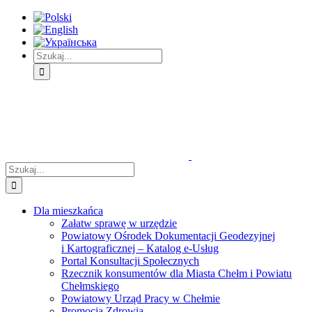
Skip
Skip
Skip
to:
to:
to:
Treść
Menu
Menu
główna
główne
dodatkowe
Szukaj
Śledź
E-
Facebook
BIP
Instagram
sprawę
PUAP
Szukaj
Dla mieszkańca
Załatw sprawę w urzędzie
Powiatowy Ośrodek Dokumentacji Geodezyjnej
i Kartograficznej – Katalog e-Usług
Portal Konsultacji Społecznych
Rzecznik konsumentów dla Miasta Chełm i Powiatu
Chełmskiego
Powiatowy Urząd Pracy w Chełmie
Promocja Zdrowia