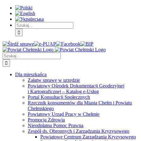
Skip
Skip
Skip
to:
to:
to:
Treść
Menu
Menu
główna
główne
dodatkowe
Szukaj
Śledź
E-
Facebook
BIP
Instagram
sprawę
PUAP
Szukaj
Dla mieszkańca
Załatw sprawę w urzędzie
Powiatowy Ośrodek Dokumentacji Geodezyjnej
i Kartograficznej – Katalog e-Usług
Portal Konsultacji Społecznych
Rzecznik konsumentów dla Miasta Chełm i Powiatu
Chełmskiego
Powiatowy Urząd Pracy w Chełmie
Promocja Zdrowia
Nieodpłatna Pomoc Prawna
Zespół ds. Obronnych i Zarządzania Kryzysowego
Powiatowe Centrum Zarządzania Kryzysowego