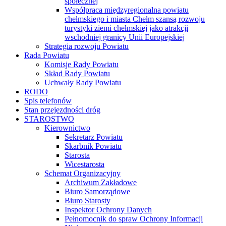
społecznej
Współpraca międzyregionalna powiatu
chełmskiego i miasta Chełm szansą rozwoju
turystyki ziemi chełmskiej jako atrakcji
wschodniej granicy Unii Europejskiej
Strategia rozwoju Powiatu
Rada Powiatu
Komisje Rady Powiatu
Skład Rady Powiatu
Uchwały Rady Powiatu
RODO
Spis telefonów
Stan przejezdności dróg
STAROSTWO
Kierownictwo
Sekretarz Powiatu
Skarbnik Powiatu
Starosta
Wicestarosta
Schemat Organizacyjny
Archiwum Zakładowe
Biuro Samorządowe
Biuro Starosty
Inspektor Ochrony Danych
Pełnomocnik do spraw Ochrony Informacji