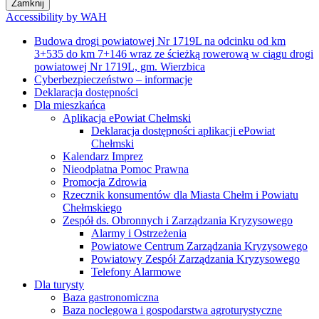
Zamknij
Accessibility by WAH
Budowa drogi powiatowej Nr 1719L na odcinku od km
3+535 do km 7+146 wraz ze ścieżką rowerową w ciągu drogi
powiatowej Nr 1719L, gm. Wierzbica
Cyberbezpieczeństwo – informacje
Deklaracja dostępności
Dla mieszkańca
Aplikacja ePowiat Chełmski
Deklaracja dostępności aplikacji ePowiat
Chełmski
Kalendarz Imprez
Nieodpłatna Pomoc Prawna
Promocja Zdrowia
Rzecznik konsumentów dla Miasta Chełm i Powiatu
Chełmskiego
Zespół ds. Obronnych i Zarządzania Kryzysowego
Alarmy i Ostrzeżenia
Powiatowe Centrum Zarządzania Kryzysowego
Powiatowy Zespół Zarządzania Kryzysowego
Telefony Alarmowe
Dla turysty
Baza gastronomiczna
Baza noclegowa i gospodarstwa agroturystyczne