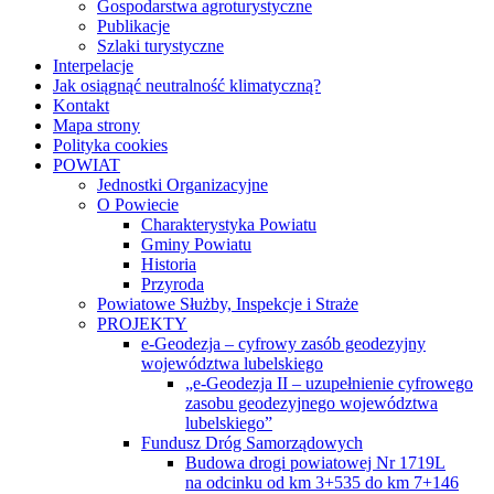
Gospodarstwa agroturystyczne
Publikacje
Szlaki turystyczne
Interpelacje
Jak osiągnąć neutralność klimatyczną?
Kontakt
Mapa strony
Polityka cookies
POWIAT
Jednostki Organizacyjne
O Powiecie
Charakterystyka Powiatu
Gminy Powiatu
Historia
Przyroda
Powiatowe Służby, Inspekcje i Straże
PROJEKTY
e-Geodezja – cyfrowy zasób geodezyjny
województwa lubelskiego
„e-Geodezja II – uzupełnienie cyfrowego
zasobu geodezyjnego województwa
lubelskiego”
Fundusz Dróg Samorządowych
Budowa drogi powiatowej Nr 1719L
na odcinku od km 3+535 do km 7+146