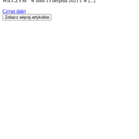
WILCZYM" w dniu 15 sierpnia 2021 r. w [...]
Czytaj dalej
Zobacz więcej artykułów