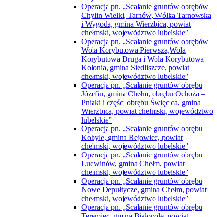
Operacja pn. „Scalanie gruntów obrębów
Chylin Wielki, Tarnów, Wólka Tarnowska
i Wygoda, gmina Wierzbica, powiat
chełmski, województwo lubelskie”
Operacja pn. „Scalanie gruntów obrębów
Wola Korybutowa Pierwsza,Wola
Korybutowa Druga i Wola Korybutowa –
Kolonia, gmina Siedliszcze, powiat
chełmski, województwo lubelskie”
Operacja pn. „Scalanie gruntów obrębu
Józefin, gmina Chełm, obrębu Ochoża –
Pniaki i części obrębu Święcica, gmina
Wierzbica, powiat chełmski, województwo
lubelskie”
Operacja pn. „Scalanie gruntów obrębu
Kobyle, gmina Rejowiec, powiat
chełmski, województwo lubelskie”
Operacja pn. „Scalanie gruntów obrębu
Ludwinów, gmina Chełm, powiat
chełmski, województwo lubelskie”
Operacja pn. „Scalanie gruntów obrębu
Nowe Depułtycze, gmina Chełm, powiat
chełmski, województwo lubelskie”
Operacja pn. „Scalanie gruntów obrębu
Teremiec, gmina Białopole, powiat