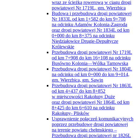
wraz ze ścieżką rowerową w ciągu drogi
powiatowej Nr 1719L, gm. Wierzbica
Budowa i przebudowa drogi powiatowej
Nr 1833L od km 1+582 do km 9+708
na odcinku Adamów Kolonia-Zagroda
oraz drogi powiatowej Nr 1834L od km
0+000 do km 8+375 na odcinku
Niedziałowice Drugie-Depułtycze
Królewskie
Przebudowa drogi powiatowej Nr 1719L
od km 7+908 do km 16+108 na odcinku
Busówno Kolonia—Wólka Tarnowska
Przebudowa drogi powiatowej Nr 1804L
na odcinku od km 0+000 do km 9+014,
gm. Wierzbica, gm. Sawin
Przebudowa drogi powiatowej Nr 1863L
od km 4+437 do km 8+852
w miejscowości Rakołupy Duże
oraz drogi powiatowej Nr 1864L od km
8+425 do km 6+610 na odcinku
Rakołupy- Plisków
Usprawnienie połączeń komunikacyjnych
poprzez przebudowę drogi powiatowej
na terenie powiatu chełmskiego –
Przebudowa drogi powiatowej nr 1826L