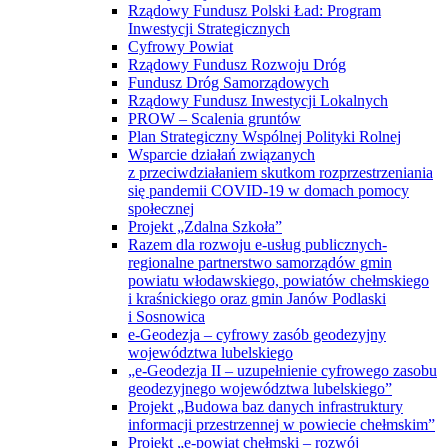
Rządowy Fundusz Polski Ład: Program
Inwestycji Strategicznych
Cyfrowy Powiat
Rządowy Fundusz Rozwoju Dróg
Fundusz Dróg Samorządowych
Rządowy Fundusz Inwestycji Lokalnych
PROW – Scalenia gruntów
Plan Strategiczny Wspólnej Polityki Rolnej
Wsparcie działań związanych
z przeciwdziałaniem skutkom rozprzestrzeniania
się pandemii COVID-19 w domach pomocy
społecznej
Projekt „Zdalna Szkoła”
Razem dla rozwoju e-usług publicznych-
regionalne partnerstwo samorządów gmin
powiatu włodawskiego, powiatów chełmskiego
i kraśnickiego oraz gmin Janów Podlaski
i Sosnowica
e-Geodezja – cyfrowy zasób geodezyjny
województwa lubelskiego
„e-Geodezja II – uzupełnienie cyfrowego zasobu
geodezyjnego województwa lubelskiego”
Projekt „Budowa baz danych infrastruktury
informacji przestrzennej w powiecie chełmskim”
Projekt „e-powiat chełmski – rozwój