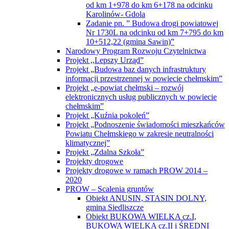
od km 1+978 do km 6+178 na odcinku
Karolinów- Gdola
Zadanie pn. ” Budowa drogi powiatowej
Nr 1730L na odcinku od km 7+795 do km
10+512,22 (gmina Sawin)”
Narodowy Program Rozwoju Czytelnictwa
Projekt ,,Lepszy Urząd”
Projekt „Budowa baz danych infrastruktury
informacji przestrzennej w powiecie chełmskim”
Projekt „e-powiat chełmski – rozwój
elektronicznych usług publicznych w powiecie
chełmskim”
Projekt „Kuźnia pokoleń”
Projekt „Podnoszenie świadomości mieszkańców
Powiatu Chełmskiego w zakresie neutralności
klimatycznej”
Projekt „Zdalna Szkoła”
Projekty drogowe
Projekty drogowe w ramach PROW 2014 –
2020
PROW – Scalenia gruntów
Obiekt ANUSIN, STASIN DOLNY,
gmina Siedliszcze
Obiekt BUKOWA WIELKA cz.I,
BUKOWA WIELKA cz.II i ŚREDNI