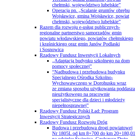
chełmski, województwo lubelskie”
Operacja pn. „Scalanie gruntów obrębu
Wojsławice, gmina Wojsławice, powiat
chełmski, województwo lubelskie”
Razem dla rozwoju e-usług publicznych-
regionalne partnerstwo samorządów gmin
powiatu włodawskiego, powiatów chełmskiego
i kraśnickiego oraz gmin Janów Podlaski
i Sosnowica
Rządowy Fundusz Inwestycji Lokalnych
„Adaptacja budynku szkolnego na dom
pomocy społecznej”
“Nadbudowa i przebudowa budynku
Specjalnego Ośrodka Szkolno-
Wychowawczego w Dorohusku wraz
ze zmianą sposobu użytkowania poddasza
nieużytkowego na pracownie
specjalistyczne dla dzieci i młodzieży
niepełnosprawnej”
Rządowy Fundusz Polski Ład: Program
Inwestycji Strategicznych
Rządowy Fundusz Rozwoju Dróg
Budowa i przebudowa drogi powiatowej
Nr 1805L od km 8+700 do km 20+180,01
na odcinku Święcica- Czułczyce Duże