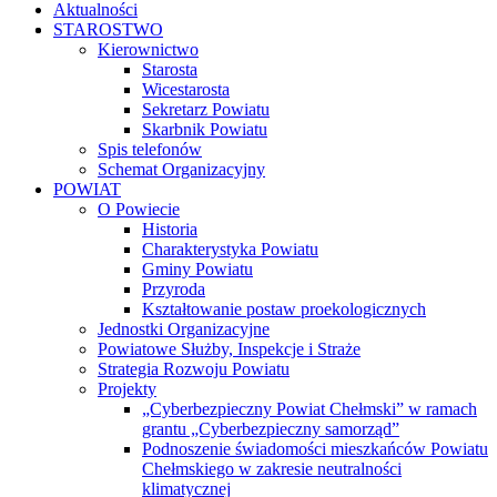
Aktualności
STAROSTWO
Kierownictwo
Starosta
Wicestarosta
Sekretarz Powiatu
Skarbnik Powiatu
Spis telefonów
Schemat Organizacyjny
POWIAT
O Powiecie
Historia
Charakterystyka Powiatu
Gminy Powiatu
Przyroda
Kształtowanie postaw proekologicznych
Jednostki Organizacyjne
Powiatowe Służby, Inspekcje i Straże
Strategia Rozwoju Powiatu
Projekty
„Cyberbezpieczny Powiat Chełmski” w ramach
grantu „Cyberbezpieczny samorząd”
Podnoszenie świadomości mieszkańców Powiatu
Chełmskiego w zakresie neutralności
klimatycznej