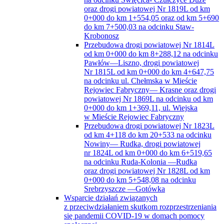
oraz drogi powiatowej Nr 1819L od km
0+000 do km 1+554,05 oraz od km 5+690
do km 7+500,03 na odcinku Staw-
Krobonosz
Przebudowa drogi powiatowej Nr 1814L
od km 0+000 do km 8+288,12 na odcinku
Pawłów—Liszno, drogi powiatowej
Nr 1815L od km 0+000 do km 4+647,75
na odcinku ul. Chełmska w Mieście
Rejowiec Fabryczny— Krasne oraz drogi
powiatowej Nr 1869L na odcinku od km
0+000 do km 1+369,11, ul. Wiejska
w Mieście Rejowiec Fabryczny
Przebudowa drogi powiatowej Nr 1823L
od km 4+118 do km 20+533 na odcinku
Nowiny— Rudka, drogi powiatowej
nr 1824L od km 0+000 do km 6+519,65
na odcinku Ruda-Kolonia —Rudka
oraz drogi powiatowej Nr 1828L od km
0+000 do km 5+548,08 na odcinku
Srebrzyszcze —Gotówka
Wsparcie działań związanych
z przeciwdziałaniem skutkom rozprzestrzeniania
się pandemii COVID-19 w domach pomocy