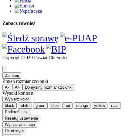
Zobacz również
Copyright 2020 Powiat Chełmski
Zamknij
Zmień rozmiar czcionki
A-
A+
Domyślny rozmiar czcionki
Wysoki kontrast
Wybierz kolor
black
white
green
blue
red
orange
yellow
navi
Podkreśl linki
Resetuj ustawienia
Wyłącz animacje
Usuń style