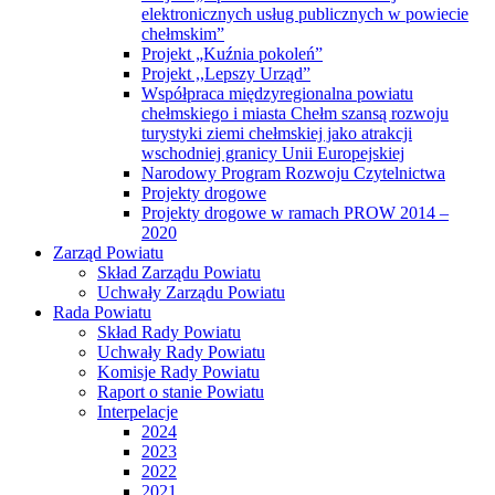
elektronicznych usług publicznych w powiecie
chełmskim”
Projekt „Kuźnia pokoleń”
Projekt ,,Lepszy Urząd”
Współpraca międzyregionalna powiatu
chełmskiego i miasta Chełm szansą rozwoju
turystyki ziemi chełmskiej jako atrakcji
wschodniej granicy Unii Europejskiej
Narodowy Program Rozwoju Czytelnictwa
Projekty drogowe
Projekty drogowe w ramach PROW 2014 –
2020
Zarząd Powiatu
Skład Zarządu Powiatu
Uchwały Zarządu Powiatu
Rada Powiatu
Skład Rady Powiatu
Uchwały Rady Powiatu
Komisje Rady Powiatu
Raport o stanie Powiatu
Interpelacje
2024
2023
2022
2021