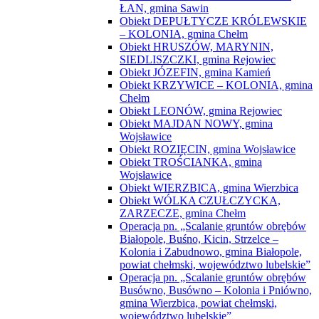
ŁAN, gmina Sawin
Obiekt DEPUŁTYCZE KRÓLEWSKIE
– KOLONIA, gmina Chełm
Obiekt HRUSZÓW, MARYNIN,
SIEDLISZCZKI, gmina Rejowiec
Obiekt JÓZEFIN, gmina Kamień
Obiekt KRZYWICE – KOLONIA, gmina
Chełm
Obiekt LEONÓW, gmina Rejowiec
Obiekt MAJDAN NOWY, gmina
Wojsławice
Obiekt ROZIĘCIN, gmina Wojsławice
Obiekt TROŚCIANKA, gmina
Wojsławice
Obiekt WIERZBICA, gmina Wierzbica
Obiekt WÓLKA CZUŁCZYCKA,
ZARZECZE, gmina Chełm
Operacja pn. „Scalanie gruntów obrębów
Białopole, Buśno, Kicin, Strzelce –
Kolonia i Zabudnowo, gmina Białopole,
powiat chełmski, województwo lubelskie”
Operacja pn. „Scalanie gruntów obrębów
Busówno, Busówno – Kolonia i Pniówno,
gmina Wierzbica, powiat chełmski,
województwo lubelskie”