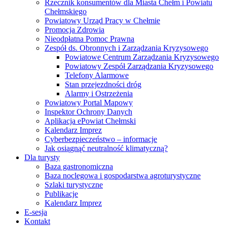
Rzecznik konsumentów dla Miasta Chełm i Powiatu
Chełmskiego
Powiatowy Urząd Pracy w Chełmie
Promocja Zdrowia
Nieodpłatna Pomoc Prawna
Zespół ds. Obronnych i Zarządzania Kryzysowego
Powiatowe Centrum Zarządzania Kryzysowego
Powiatowy Zespół Zarządzania Kryzysowego
Telefony Alarmowe
Stan przejezdności dróg
Alarmy i Ostrzeżenia
Powiatowy Portal Mapowy
Inspektor Ochrony Danych
Aplikacja ePowiat Chełmski
Kalendarz Imprez
Cyberbezpieczeństwo – informacje
Jak osiągnąć neutralność klimatyczną?
Dla turysty
Baza gastronomiczna
Baza noclegowa i gospodarstwa agroturystyczne
Szlaki turystyczne
Publikacje
Kalendarz Imprez
E-sesja
Kontakt