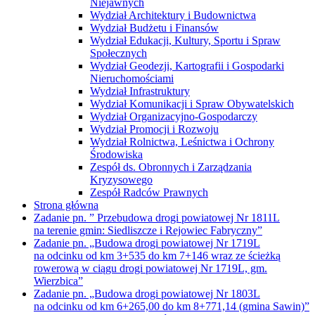
Niejawnych
Wydział Architektury i Budownictwa
Wydział Budżetu i Finansów
Wydział Edukacji, Kultury, Sportu i Spraw
Społecznych
Wydział Geodezji, Kartografii i Gospodarki
Nieruchomościami
Wydział Infrastruktury
Wydział Komunikacji i Spraw Obywatelskich
Wydział Organizacyjno-Gospodarczy
Wydział Promocji i Rozwoju
Wydział Rolnictwa, Leśnictwa i Ochrony
Środowiska
Zespół ds. Obronnych i Zarządzania
Kryzysowego
Zespół Radców Prawnych
Strona główna
Zadanie pn. ” Przebudowa drogi powiatowej Nr 1811L
na terenie gmin: Siedliszcze i Rejowiec Fabryczny”
Zadanie pn. „Budowa drogi powiatowej Nr 1719L
na odcinku od km 3+535 do km 7+146 wraz ze ścieżką
rowerową w ciągu drogi powiatowej Nr 1719L, gm.
Wierzbica”
Zadanie pn. „Budowa drogi powiatowej Nr 1803L
na odcinku od km 6+265,00 do km 8+771,14 (gmina Sawin)”