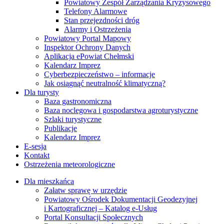
Powiatowy Zespół Zarządzania Kryzysowego
Telefony Alarmowe
Stan przejezdności dróg
Alarmy i Ostrzeżenia
Powiatowy Portal Mapowy
Inspektor Ochrony Danych
Aplikacja ePowiat Chełmski
Kalendarz Imprez
Cyberbezpieczeństwo – informacje
Jak osiągnąć neutralność klimatyczną?
Dla turysty
Baza gastronomiczna
Baza noclegowa i gospodarstwa agroturystyczne
Szlaki turystyczne
Publikacje
Kalendarz Imprez
E-sesja
Kontakt
Ostrzeżenia meteorologiczne
Dla mieszkańca
Załatw sprawę w urzędzie
Powiatowy Ośrodek Dokumentacji Geodezyjnej
i Kartograficznej – Katalog e-Usług
Portal Konsultacji Społecznych