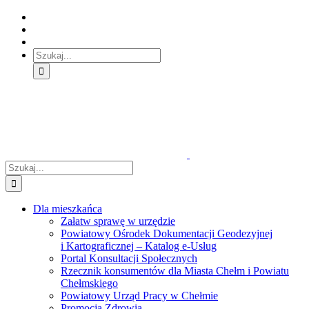
Skip
Skip
Skip
to:
to:
to:
Treść
Menu
Menu
główna
główne
dodatkowe
Szukaj
Śledź
E-
Facebook
BIP
Instagram
sprawę
PUAP
Szukaj
Dla mieszkańca
Załatw sprawę w urzędzie
Powiatowy Ośrodek Dokumentacji Geodezyjnej
i Kartograficznej – Katalog e-Usług
Portal Konsultacji Społecznych
Rzecznik konsumentów dla Miasta Chełm i Powiatu
Chełmskiego
Powiatowy Urząd Pracy w Chełmie
Promocja Zdrowia