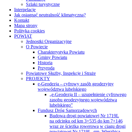
Szlaki turystyczne
Interpelacje
Jak osiągnąć neutralność klimatyczną?
Kontakt
Mapa strony
Polityka cookies
POWIAT
Jednostki Organizacyjne
O Powiecie
Charakterystyka Powiatu
Gminy Powiatu
Historia
Przyroda
Powiatowe Służby, Inspekcje i Straże
PROJEKTY
e-Geodezja – cyfrowy zasób geodezyjny
województwa lubelskiego
„e-Geodezja II – uzupełnienie cyfrowego
zasobu geodezyjnego województwa
lubelskiego”
Fundusz Dróg Samorządowych
Budowa drogi powiatowej Nr 1719L
na odcinku od km 3+535 do km 7+146
wraz ze ścieżką rowerową w ciągu drogi
powiatowej Nr 1719L, gm. Wierzbica