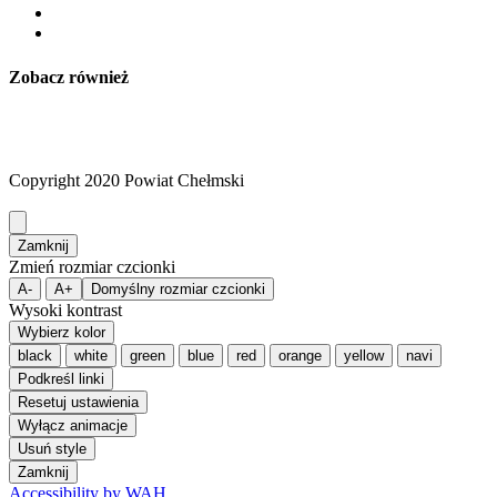
Zobacz również
Copyright 2020 Powiat Chełmski
Zamknij
Zmień rozmiar czcionki
A-
A+
Domyślny rozmiar czcionki
Wysoki kontrast
Wybierz kolor
black
white
green
blue
red
orange
yellow
navi
Podkreśl linki
Resetuj ustawienia
Wyłącz animacje
Usuń style
Zamknij
Accessibility by WAH