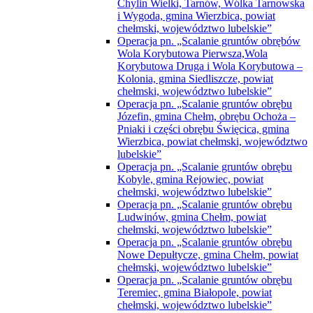
Chylin Wielki, Tarnów, Wólka Tarnowska
i Wygoda, gmina Wierzbica, powiat
chełmski, województwo lubelskie”
Operacja pn. „Scalanie gruntów obrębów
Wola Korybutowa Pierwsza,Wola
Korybutowa Druga i Wola Korybutowa –
Kolonia, gmina Siedliszcze, powiat
chełmski, województwo lubelskie”
Operacja pn. „Scalanie gruntów obrębu
Józefin, gmina Chełm, obrębu Ochoża –
Pniaki i części obrębu Święcica, gmina
Wierzbica, powiat chełmski, województwo
lubelskie”
Operacja pn. „Scalanie gruntów obrębu
Kobyle, gmina Rejowiec, powiat
chełmski, województwo lubelskie”
Operacja pn. „Scalanie gruntów obrębu
Ludwinów, gmina Chełm, powiat
chełmski, województwo lubelskie”
Operacja pn. „Scalanie gruntów obrębu
Nowe Depułtycze, gmina Chełm, powiat
chełmski, województwo lubelskie”
Operacja pn. „Scalanie gruntów obrębu
Teremiec, gmina Białopole, powiat
chełmski, województwo lubelskie”