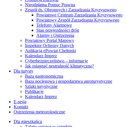
Nieodpłatna Pomoc Prawna
Zespół ds. Obronnych i Zarządzania Kryzysowego
Powiatowe Centrum Zarządzania Kryzysowego
Powiatowy Zespół Zarządzania Kryzysowego
Telefony Alarmowe
Stan przejezdności dróg
Alarmy i Ostrzeżenia
Powiatowy Portal Mapowy
Inspektor Ochrony Danych
Aplikacja ePowiat Chełmski
Kalendarz Imprez
Cyberbezpieczeństwo – informacje
Jak osiągnąć neutralność klimatyczną?
Dla turysty
Baza gastronomiczna
Baza noclegowa i gospodarstwa agroturystyczne
Szlaki turystyczne
Publikacje
Kalendarz Imprez
E-sesja
Kontakt
Ostrzeżenia meteorologiczne
Dla mieszkańca
Załatw sprawę w urzędzie