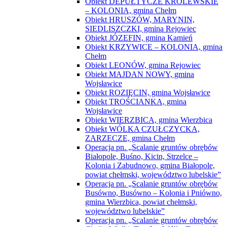
Obiekt DEPUŁTYCZE KRÓLEWSKIE
– KOLONIA, gmina Chełm
Obiekt HRUSZÓW, MARYNIN,
SIEDLISZCZKI, gmina Rejowiec
Obiekt JÓZEFIN, gmina Kamień
Obiekt KRZYWICE – KOLONIA, gmina
Chełm
Obiekt LEONÓW, gmina Rejowiec
Obiekt MAJDAN NOWY, gmina
Wojsławice
Obiekt ROZIĘCIN, gmina Wojsławice
Obiekt TROŚCIANKA, gmina
Wojsławice
Obiekt WIERZBICA, gmina Wierzbica
Obiekt WÓLKA CZUŁCZYCKA,
ZARZECZE, gmina Chełm
Operacja pn. „Scalanie gruntów obrębów
Białopole, Buśno, Kicin, Strzelce –
Kolonia i Zabudnowo, gmina Białopole,
powiat chełmski, województwo lubelskie”
Operacja pn. „Scalanie gruntów obrębów
Busówno, Busówno – Kolonia i Pniówno,
gmina Wierzbica, powiat chełmski,
województwo lubelskie”
Operacja pn. „Scalanie gruntów obrębów