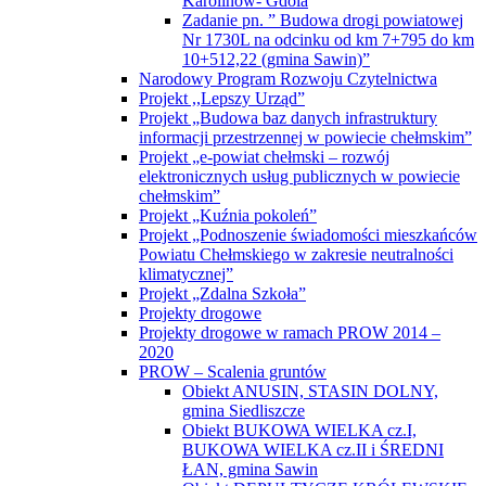
Karolinów- Gdola
Zadanie pn. ” Budowa drogi powiatowej
Nr 1730L na odcinku od km 7+795 do km
10+512,22 (gmina Sawin)”
Narodowy Program Rozwoju Czytelnictwa
Projekt ,,Lepszy Urząd”
Projekt „Budowa baz danych infrastruktury
informacji przestrzennej w powiecie chełmskim”
Projekt „e-powiat chełmski – rozwój
elektronicznych usług publicznych w powiecie
chełmskim”
Projekt „Kuźnia pokoleń”
Projekt „Podnoszenie świadomości mieszkańców
Powiatu Chełmskiego w zakresie neutralności
klimatycznej”
Projekt „Zdalna Szkoła”
Projekty drogowe
Projekty drogowe w ramach PROW 2014 –
2020
PROW – Scalenia gruntów
Obiekt ANUSIN, STASIN DOLNY,
gmina Siedliszcze
Obiekt BUKOWA WIELKA cz.I,
BUKOWA WIELKA cz.II i ŚREDNI
ŁAN, gmina Sawin