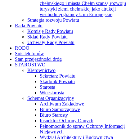
chełmskiego i miasta Chełm szansą rozwoju
turystyki ziemi chełmskiej jako atrakcji
wschodniej granicy Unii Europejskiej
Strategia rozwoju Powiatu
Rada Powiatu
Komisje Rady Powiatu
Skład Rady Powiatu
Uchwały Rady Powiatu
RODO
Spis telefonów
Stan przejezdności dróg
STAROSTWO
Kierownictwo
Sekretarz Powiatu
Skarbnik Powiatu
Starosta
Wicestarosta
Schemat Organizacyjny
Archiwum Zakładowe
Biuro Samorządowe
Biuro Starosty
Inspektor Ochrony Danych
Pełnomocnik do spraw Ochrony Informacji
Niejawnych
Wydział Architektury i Budownictwa