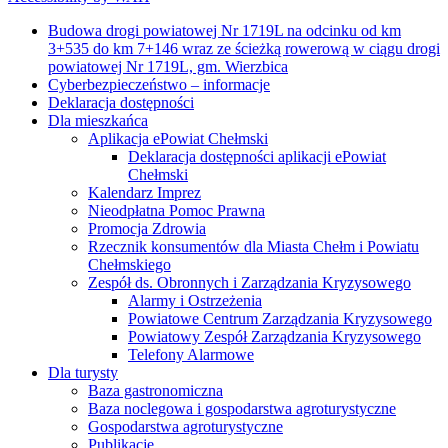
Budowa drogi powiatowej Nr 1719L na odcinku od km
3+535 do km 7+146 wraz ze ścieżką rowerową w ciągu drogi
powiatowej Nr 1719L, gm. Wierzbica
Cyberbezpieczeństwo – informacje
Deklaracja dostępności
Dla mieszkańca
Aplikacja ePowiat Chełmski
Deklaracja dostępności aplikacji ePowiat
Chełmski
Kalendarz Imprez
Nieodpłatna Pomoc Prawna
Promocja Zdrowia
Rzecznik konsumentów dla Miasta Chełm i Powiatu
Chełmskiego
Zespół ds. Obronnych i Zarządzania Kryzysowego
Alarmy i Ostrzeżenia
Powiatowe Centrum Zarządzania Kryzysowego
Powiatowy Zespół Zarządzania Kryzysowego
Telefony Alarmowe
Dla turysty
Baza gastronomiczna
Baza noclegowa i gospodarstwa agroturystyczne
Gospodarstwa agroturystyczne
Publikacje