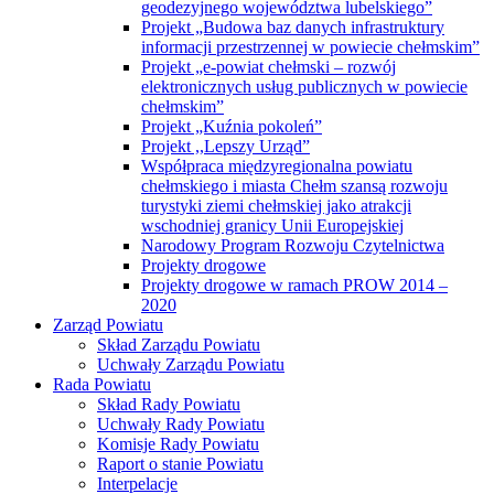
geodezyjnego województwa lubelskiego”
Projekt „Budowa baz danych infrastruktury
informacji przestrzennej w powiecie chełmskim”
Projekt „e-powiat chełmski – rozwój
elektronicznych usług publicznych w powiecie
chełmskim”
Projekt „Kuźnia pokoleń”
Projekt ,,Lepszy Urząd”
Współpraca międzyregionalna powiatu
chełmskiego i miasta Chełm szansą rozwoju
turystyki ziemi chełmskiej jako atrakcji
wschodniej granicy Unii Europejskiej
Narodowy Program Rozwoju Czytelnictwa
Projekty drogowe
Projekty drogowe w ramach PROW 2014 –
2020
Zarząd Powiatu
Skład Zarządu Powiatu
Uchwały Zarządu Powiatu
Rada Powiatu
Skład Rady Powiatu
Uchwały Rady Powiatu
Komisje Rady Powiatu
Raport o stanie Powiatu
Interpelacje