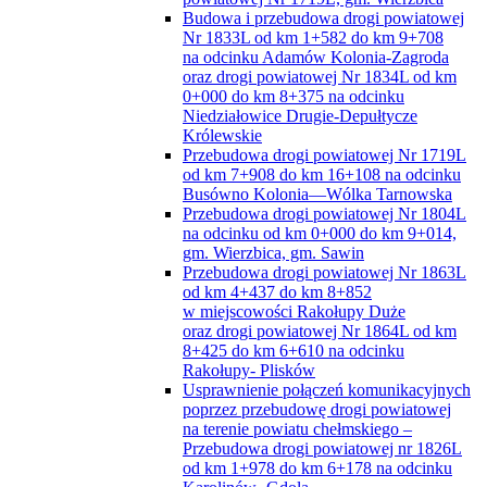
Budowa i przebudowa drogi powiatowej
Nr 1833L od km 1+582 do km 9+708
na odcinku Adamów Kolonia-Zagroda
oraz drogi powiatowej Nr 1834L od km
0+000 do km 8+375 na odcinku
Niedziałowice Drugie-Depułtycze
Królewskie
Przebudowa drogi powiatowej Nr 1719L
od km 7+908 do km 16+108 na odcinku
Busówno Kolonia—Wólka Tarnowska
Przebudowa drogi powiatowej Nr 1804L
na odcinku od km 0+000 do km 9+014,
gm. Wierzbica, gm. Sawin
Przebudowa drogi powiatowej Nr 1863L
od km 4+437 do km 8+852
w miejscowości Rakołupy Duże
oraz drogi powiatowej Nr 1864L od km
8+425 do km 6+610 na odcinku
Rakołupy- Plisków
Usprawnienie połączeń komunikacyjnych
poprzez przebudowę drogi powiatowej
na terenie powiatu chełmskiego –
Przebudowa drogi powiatowej nr 1826L
od km 1+978 do km 6+178 na odcinku