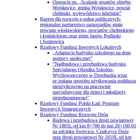
Operacja pn. „Scalanie gruntów obrębu
Wojsławice, gmina Wojsławice, powiat
chełmski, województwo lubelskie”
Razem dla rozwoju e-usług publicznych-
regionalne partnerstwo samorządów gmin
powiatu włodawskiego, powiatów chełmskiego
i kraśnickiego oraz gmin Janów Podlaski
i Sosnowica
Rządowy Fundusz Inwestycji Lokalnych
„Adaptacja budynku szkolnego na dom
pomocy społecznej”
“Nadbudowa i przebudowa budynku
Specjalnego Ośrodka Szkolno-
Wychowawczego w Dorohusku wraz
ze zmianą sposobu użytkowania poddasza
nieużytkowego na pracownie
specjalistyczne dla dzieci i młodzieży
niepełnosprawnej”
Rządowy Fundusz Polski Ład: Program
Inwestycji Strategicznych
Rządowy Fundusz Rozwoju Dróg
Budowa i przebudowa drogi powiatowej
Nr 1805L od km 8+700 do km 20+180,01
na odcinku Święcica- Czułczyce Duże
oraz drogi powiatowej Nr 1819L od km