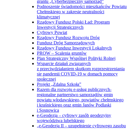
grantu „Cyberbezpieczny samorząd”
Podnoszenie świadomości mieszkańców Powiatu
Chełmskiego w zakresie neutralności
klimatycznej
Rządowy Fundusz Polski Ład: Program
Inwestycji Strategicznych
Cyfrowy Powiat
Rządowy Fundusz Rozwoju Dróg
Fundusz Dróg Samorządowych
Rządowy Fundusz Inwestycji Lokalnych
PROW – Scalenia gruntów
Plan Strategiczny Wspólnej Polityki Rolnej
Wsparcie działań związanych
z przeciwdziałaniem skutkom rozprzestrzeniania
się pandemii COVID-19 w domach pomocy
społecznej
Projekt „Zdalna Szkoła”
Razem dla rozwoju e-usług publicznych-
regionalne partnerstwo samorządów gmin
powiatu włodawskiego, powiatów chełmskiego
i kraśnickiego oraz gmin Janów Podlaski
i Sosnowica
e-Geodezja – cyfrowy zasób geodezyjny
województwa lubelskiego
„e-Geodezja II – uzupełnienie cyfrowego zasobu