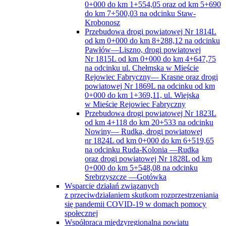
0+000 do km 1+554,05 oraz od km 5+690
do km 7+500,03 na odcinku Staw-
Krobonosz
Przebudowa drogi powiatowej Nr 1814L
od km 0+000 do km 8+288,12 na odcinku
Pawłów—Liszno, drogi powiatowej
Nr 1815L od km 0+000 do km 4+647,75
na odcinku ul. Chełmska w Mieście
Rejowiec Fabryczny— Krasne oraz drogi
powiatowej Nr 1869L na odcinku od km
0+000 do km 1+369,11, ul. Wiejska
w Mieście Rejowiec Fabryczny
Przebudowa drogi powiatowej Nr 1823L
od km 4+118 do km 20+533 na odcinku
Nowiny— Rudka, drogi powiatowej
nr 1824L od km 0+000 do km 6+519,65
na odcinku Ruda-Kolonia —Rudka
oraz drogi powiatowej Nr 1828L od km
0+000 do km 5+548,08 na odcinku
Srebrzyszcze —Gotówka
Wsparcie działań związanych
z przeciwdziałaniem skutkom rozprzestrzeniania
się pandemii COVID-19 w domach pomocy
społecznej
Współpraca międzyregionalna powiatu