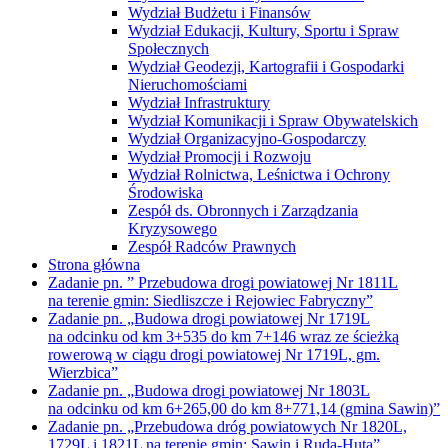
Wydział Budżetu i Finansów
Wydział Edukacji, Kultury, Sportu i Spraw
Społecznych
Wydział Geodezji, Kartografii i Gospodarki
Nieruchomościami
Wydział Infrastruktury
Wydział Komunikacji i Spraw Obywatelskich
Wydział Organizacyjno-Gospodarczy
Wydział Promocji i Rozwoju
Wydział Rolnictwa, Leśnictwa i Ochrony
Środowiska
Zespół ds. Obronnych i Zarządzania
Kryzysowego
Zespół Radców Prawnych
Strona główna
Zadanie pn. ” Przebudowa drogi powiatowej Nr 1811L
na terenie gmin: Siedliszcze i Rejowiec Fabryczny”
Zadanie pn. „Budowa drogi powiatowej Nr 1719L
na odcinku od km 3+535 do km 7+146 wraz ze ścieżką
rowerową w ciągu drogi powiatowej Nr 1719L, gm.
Wierzbica”
Zadanie pn. „Budowa drogi powiatowej Nr 1803L
na odcinku od km 6+265,00 do km 8+771,14 (gmina Sawin)”
Zadanie pn. „Przebudowa dróg powiatowych Nr 1820L,
1729L i 1821L na terenie gmin: Sawin i Ruda-Huta”