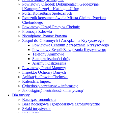
Powiatowy Ośrodek Dokumentacji Geodezyjnej
i Kartograficznej – Katalog e-Usług
Portal Konsultacji Społecznych
Rzecznik konsumentów dla Miasta Chełm i Powiatu
Chełmskiego
Powiatowy Urząd Pracy w Chełmie
Promocja Zdrowia
Nieodpłatna Pomoc Prawna
Zespół ds. Obronnych i Zarządzania Kryzysowego
Powiatowe Centrum Zarządzania Kryzysowego
Powiatowy Zespół Zarządzania Kryzysowego
Telefony Alarmowe
Stan przejezdności dróg
Alarmy i Ostrzeżenia
Powiatowy Portal Mapowy
Inspektor Ochrony Danych
Aplikacja ePowiat Chełmski
Kalendarz Imprez
Cyberbezpieczeństwo – informacje
Jak osiągnąć neutralność klimatyczną?
Dla turysty
Baza gastronomiczna
Baza noclegowa i gospodarstwa agroturystyczne
Szlaki turystyczne