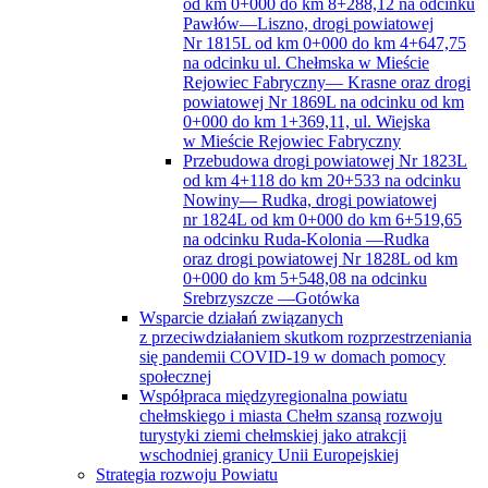
od km 0+000 do km 8+288,12 na odcinku
Pawłów—Liszno, drogi powiatowej
Nr 1815L od km 0+000 do km 4+647,75
na odcinku ul. Chełmska w Mieście
Rejowiec Fabryczny— Krasne oraz drogi
powiatowej Nr 1869L na odcinku od km
0+000 do km 1+369,11, ul. Wiejska
w Mieście Rejowiec Fabryczny
Przebudowa drogi powiatowej Nr 1823L
od km 4+118 do km 20+533 na odcinku
Nowiny— Rudka, drogi powiatowej
nr 1824L od km 0+000 do km 6+519,65
na odcinku Ruda-Kolonia —Rudka
oraz drogi powiatowej Nr 1828L od km
0+000 do km 5+548,08 na odcinku
Srebrzyszcze —Gotówka
Wsparcie działań związanych
z przeciwdziałaniem skutkom rozprzestrzeniania
się pandemii COVID-19 w domach pomocy
społecznej
Współpraca międzyregionalna powiatu
chełmskiego i miasta Chełm szansą rozwoju
turystyki ziemi chełmskiej jako atrakcji
wschodniej granicy Unii Europejskiej
Strategia rozwoju Powiatu