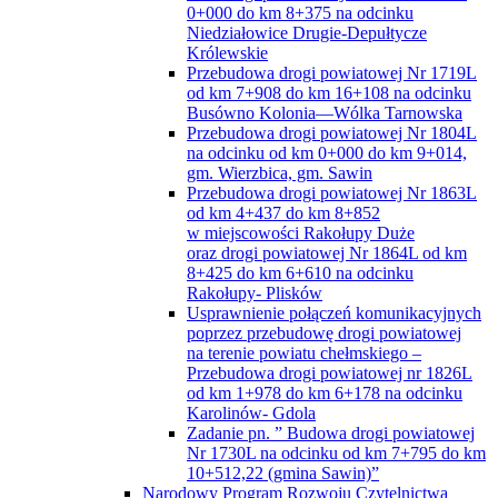
0+000 do km 8+375 na odcinku
Niedziałowice Drugie-Depułtycze
Królewskie
Przebudowa drogi powiatowej Nr 1719L
od km 7+908 do km 16+108 na odcinku
Busówno Kolonia—Wólka Tarnowska
Przebudowa drogi powiatowej Nr 1804L
na odcinku od km 0+000 do km 9+014,
gm. Wierzbica, gm. Sawin
Przebudowa drogi powiatowej Nr 1863L
od km 4+437 do km 8+852
w miejscowości Rakołupy Duże
oraz drogi powiatowej Nr 1864L od km
8+425 do km 6+610 na odcinku
Rakołupy- Plisków
Usprawnienie połączeń komunikacyjnych
poprzez przebudowę drogi powiatowej
na terenie powiatu chełmskiego –
Przebudowa drogi powiatowej nr 1826L
od km 1+978 do km 6+178 na odcinku
Karolinów- Gdola
Zadanie pn. ” Budowa drogi powiatowej
Nr 1730L na odcinku od km 7+795 do km
10+512,22 (gmina Sawin)”
Narodowy Program Rozwoju Czytelnictwa