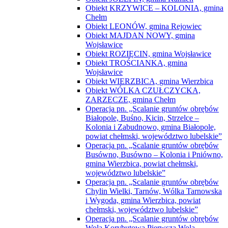
Obiekt KRZYWICE – KOLONIA, gmina
Chełm
Obiekt LEONÓW, gmina Rejowiec
Obiekt MAJDAN NOWY, gmina
Wojsławice
Obiekt ROZIĘCIN, gmina Wojsławice
Obiekt TROŚCIANKA, gmina
Wojsławice
Obiekt WIERZBICA, gmina Wierzbica
Obiekt WÓLKA CZUŁCZYCKA,
ZARZECZE, gmina Chełm
Operacja pn. „Scalanie gruntów obrębów
Białopole, Buśno, Kicin, Strzelce –
Kolonia i Zabudnowo, gmina Białopole,
powiat chełmski, województwo lubelskie”
Operacja pn. „Scalanie gruntów obrębów
Busówno, Busówno – Kolonia i Pniówno,
gmina Wierzbica, powiat chełmski,
województwo lubelskie”
Operacja pn. „Scalanie gruntów obrębów
Chylin Wielki, Tarnów, Wólka Tarnowska
i Wygoda, gmina Wierzbica, powiat
chełmski, województwo lubelskie”
Operacja pn. „Scalanie gruntów obrębów
Wola Korybutowa Pierwsza,Wola