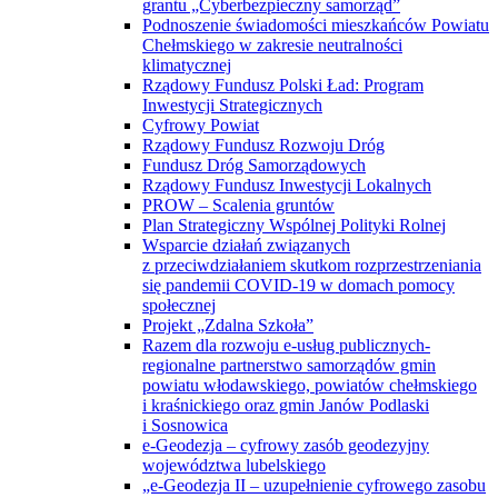
grantu „Cyberbezpieczny samorząd”
Podnoszenie świadomości mieszkańców Powiatu
Chełmskiego w zakresie neutralności
klimatycznej
Rządowy Fundusz Polski Ład: Program
Inwestycji Strategicznych
Cyfrowy Powiat
Rządowy Fundusz Rozwoju Dróg
Fundusz Dróg Samorządowych
Rządowy Fundusz Inwestycji Lokalnych
PROW – Scalenia gruntów
Plan Strategiczny Wspólnej Polityki Rolnej
Wsparcie działań związanych
z przeciwdziałaniem skutkom rozprzestrzeniania
się pandemii COVID-19 w domach pomocy
społecznej
Projekt „Zdalna Szkoła”
Razem dla rozwoju e-usług publicznych-
regionalne partnerstwo samorządów gmin
powiatu włodawskiego, powiatów chełmskiego
i kraśnickiego oraz gmin Janów Podlaski
i Sosnowica
e-Geodezja – cyfrowy zasób geodezyjny
województwa lubelskiego
„e-Geodezja II – uzupełnienie cyfrowego zasobu