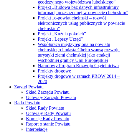
geodezyjnego województwa lubelskiego”
Projekt „Budowa baz danych infrastruktury
informacji przestrzennej w powiecie chełmskim”
Projekt „e-powiat chełmski – rozwój
elektronicznych usług publicznych w powiecie
chełmskim”
Projekt „Kuźnia pokoleń”
Projekt ,,Lepszy Urząd”
Współpraca międzyregionalna powiatu
chełmskiego i miasta Chełm szansą rozwoju
turystyki ziemi chełmskiej jako atrakcji
wschodniej granicy Unii Europejskiej
Narodowy Program Rozwoju Czytelnictwa
Projekty drogowe
Projekty drogowe w ramach PROW 2014 –
2020
Zarząd Powiatu
Skład Zarządu Powiatu
Uchwały Zarządu Powiatu
Rada Powiatu
Skład Rady Powiatu
Uchwały Rady Powiatu
Komisje Rady Powiatu
Raport o stanie Powiatu
Interpelacje