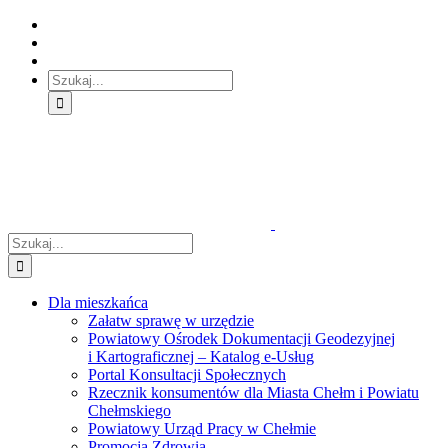
Skip
Skip
Skip
to:
to:
to:
Treść
Menu
Menu
główna
główne
dodatkowe
Szukaj
Śledź
E-
Facebook
BIP
Instagram
sprawę
PUAP
Szukaj
Dla mieszkańca
Załatw sprawę w urzędzie
Powiatowy Ośrodek Dokumentacji Geodezyjnej
i Kartograficznej – Katalog e-Usług
Portal Konsultacji Społecznych
Rzecznik konsumentów dla Miasta Chełm i Powiatu
Chełmskiego
Powiatowy Urząd Pracy w Chełmie
Promocja Zdrowia