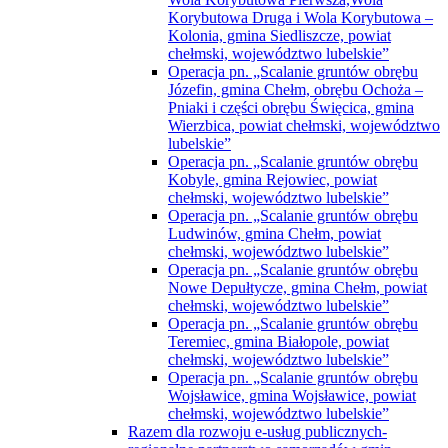
Korybutowa Druga i Wola Korybutowa –
Kolonia, gmina Siedliszcze, powiat
chełmski, województwo lubelskie”
Operacja pn. „Scalanie gruntów obrębu
Józefin, gmina Chełm, obrębu Ochoża –
Pniaki i części obrębu Święcica, gmina
Wierzbica, powiat chełmski, województwo
lubelskie”
Operacja pn. „Scalanie gruntów obrębu
Kobyle, gmina Rejowiec, powiat
chełmski, województwo lubelskie”
Operacja pn. „Scalanie gruntów obrębu
Ludwinów, gmina Chełm, powiat
chełmski, województwo lubelskie”
Operacja pn. „Scalanie gruntów obrębu
Nowe Depułtycze, gmina Chełm, powiat
chełmski, województwo lubelskie”
Operacja pn. „Scalanie gruntów obrębu
Teremiec, gmina Białopole, powiat
chełmski, województwo lubelskie”
Operacja pn. „Scalanie gruntów obrębu
Wojsławice, gmina Wojsławice, powiat
chełmski, województwo lubelskie”
Razem dla rozwoju e-usług publicznych-