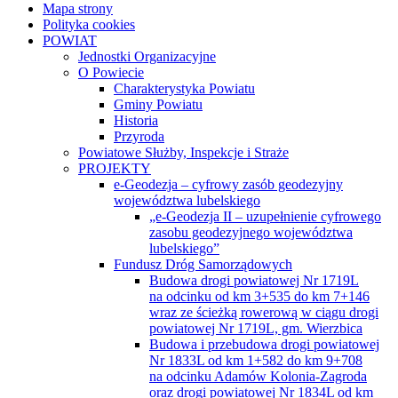
Mapa strony
Polityka cookies
POWIAT
Jednostki Organizacyjne
O Powiecie
Charakterystyka Powiatu
Gminy Powiatu
Historia
Przyroda
Powiatowe Służby, Inspekcje i Straże
PROJEKTY
e-Geodezja – cyfrowy zasób geodezyjny
województwa lubelskiego
„e-Geodezja II – uzupełnienie cyfrowego
zasobu geodezyjnego województwa
lubelskiego”
Fundusz Dróg Samorządowych
Budowa drogi powiatowej Nr 1719L
na odcinku od km 3+535 do km 7+146
wraz ze ścieżką rowerową w ciągu drogi
powiatowej Nr 1719L, gm. Wierzbica
Budowa i przebudowa drogi powiatowej
Nr 1833L od km 1+582 do km 9+708
na odcinku Adamów Kolonia-Zagroda
oraz drogi powiatowej Nr 1834L od km