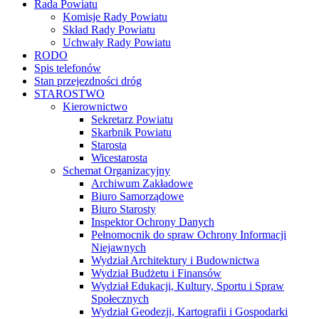
Rada Powiatu
Komisje Rady Powiatu
Skład Rady Powiatu
Uchwały Rady Powiatu
RODO
Spis telefonów
Stan przejezdności dróg
STAROSTWO
Kierownictwo
Sekretarz Powiatu
Skarbnik Powiatu
Starosta
Wicestarosta
Schemat Organizacyjny
Archiwum Zakładowe
Biuro Samorządowe
Biuro Starosty
Inspektor Ochrony Danych
Pełnomocnik do spraw Ochrony Informacji
Niejawnych
Wydział Architektury i Budownictwa
Wydział Budżetu i Finansów
Wydział Edukacji, Kultury, Sportu i Spraw
Społecznych
Wydział Geodezji, Kartografii i Gospodarki