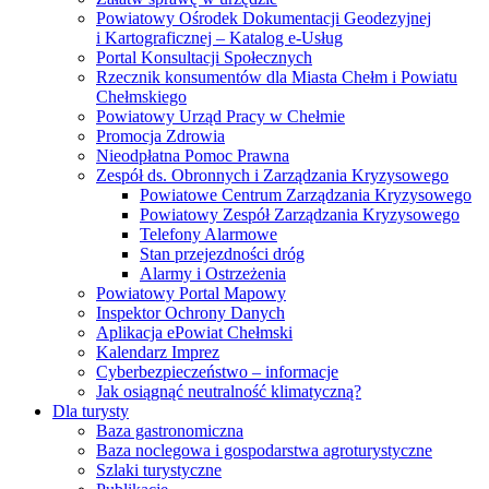
Powiatowy Ośrodek Dokumentacji Geodezyjnej
i Kartograficznej – Katalog e-Usług
Portal Konsultacji Społecznych
Rzecznik konsumentów dla Miasta Chełm i Powiatu
Chełmskiego
Powiatowy Urząd Pracy w Chełmie
Promocja Zdrowia
Nieodpłatna Pomoc Prawna
Zespół ds. Obronnych i Zarządzania Kryzysowego
Powiatowe Centrum Zarządzania Kryzysowego
Powiatowy Zespół Zarządzania Kryzysowego
Telefony Alarmowe
Stan przejezdności dróg
Alarmy i Ostrzeżenia
Powiatowy Portal Mapowy
Inspektor Ochrony Danych
Aplikacja ePowiat Chełmski
Kalendarz Imprez
Cyberbezpieczeństwo – informacje
Jak osiągnąć neutralność klimatyczną?
Dla turysty
Baza gastronomiczna
Baza noclegowa i gospodarstwa agroturystyczne
Szlaki turystyczne