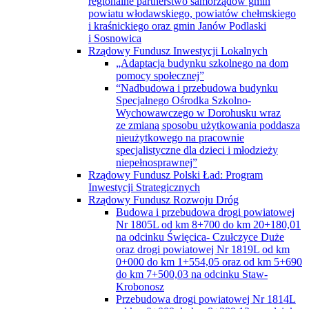
regionalne partnerstwo samorządów gmin
powiatu włodawskiego, powiatów chełmskiego
i kraśnickiego oraz gmin Janów Podlaski
i Sosnowica
Rządowy Fundusz Inwestycji Lokalnych
„Adaptacja budynku szkolnego na dom
pomocy społecznej”
“Nadbudowa i przebudowa budynku
Specjalnego Ośrodka Szkolno-
Wychowawczego w Dorohusku wraz
ze zmianą sposobu użytkowania poddasza
nieużytkowego na pracownie
specjalistyczne dla dzieci i młodzieży
niepełnosprawnej”
Rządowy Fundusz Polski Ład: Program
Inwestycji Strategicznych
Rządowy Fundusz Rozwoju Dróg
Budowa i przebudowa drogi powiatowej
Nr 1805L od km 8+700 do km 20+180,01
na odcinku Święcica- Czułczyce Duże
oraz drogi powiatowej Nr 1819L od km
0+000 do km 1+554,05 oraz od km 5+690
do km 7+500,03 na odcinku Staw-
Krobonosz
Przebudowa drogi powiatowej Nr 1814L