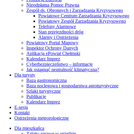
Nieodpłatna Pomoc Prawna
Zespół ds. Obronnych i Zarządzania Kryzysowego
Powiatowe Centrum Zarządzania Kryzysowego
Powiatowy Zespół Zarządzania Kryzysowego
Telefony Alarmowe
Stan przejezdności dróg
Alarmy i Ostrzeżenia
Powiatowy Portal Mapowy
Inspektor Ochrony Danych
Aplikacja ePowiat Chełmski
Kalendarz Imprez
Cyberbezpieczeństwo – informacje
Jak osiągnąć neutralność klimatyczną?
Dla turysty
Baza gastronomiczna
Baza noclegowa i gospodarstwa agroturystyczne
Szlaki turystyczne
Publikacje
Kalendarz Imprez
E-sesja
Kontakt
Ostrzeżenia meteorologiczne
Dla mieszkańca
Załatw sprawę w urzędzie