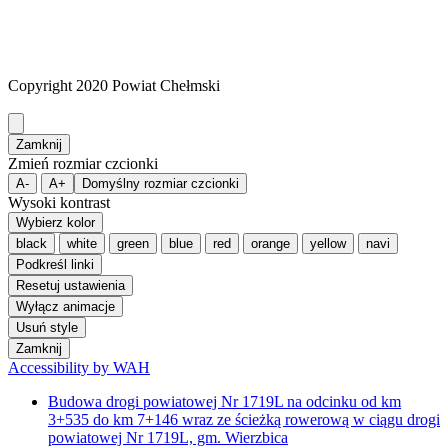
Copyright 2020 Powiat Chełmski
Zamknij
Zmień rozmiar czcionki
A-
A+
Domyślny rozmiar czcionki
Wysoki kontrast
Wybierz kolor
black
white
green
blue
red
orange
yellow
navi
Podkreśl linki
Resetuj ustawienia
Wyłącz animacje
Usuń style
Zamknij
Accessibility by WAH
Budowa drogi powiatowej Nr 1719L na odcinku od km
3+535 do km 7+146 wraz ze ścieżką rowerową w ciągu drogi
powiatowej Nr 1719L, gm. Wierzbica