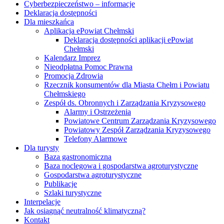
Cyberbezpieczeństwo – informacje
Deklaracja dostępności
Dla mieszkańca
Aplikacja ePowiat Chełmski
Deklaracja dostępności aplikacji ePowiat
Chełmski
Kalendarz Imprez
Nieodpłatna Pomoc Prawna
Promocja Zdrowia
Rzecznik konsumentów dla Miasta Chełm i Powiatu
Chełmskiego
Zespół ds. Obronnych i Zarządzania Kryzysowego
Alarmy i Ostrzeżenia
Powiatowe Centrum Zarządzania Kryzysowego
Powiatowy Zespół Zarządzania Kryzysowego
Telefony Alarmowe
Dla turysty
Baza gastronomiczna
Baza noclegowa i gospodarstwa agroturystyczne
Gospodarstwa agroturystyczne
Publikacje
Szlaki turystyczne
Interpelacje
Jak osiągnąć neutralność klimatyczną?
Kontakt