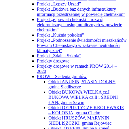
Projekt ,,Lepszy Urząd”
Projekt „Budowa baz danych infrastruktury
informacji przestrzennej w powiecie chełmskim”
Projekt „e-powiat chełmski – rozwój
elektronicznych usług publicznych w powiecie
chełmskim”
Projekt „Kuźnia pokoleń”
Projekt „Podnoszenie świadomości mieszkańców
Powiatu Chełmskiego w zakresie neutralności
klimatycznej”
Projekt „Zdalna Szkoła”
Projekty drogowe
Projekty drogowe w ramach PROW 2014 –
2020
PROW – Scalenia gruntów
Obiekt ANUSIN, STASIN DOLNY,
gmina Siedliszcze
Obiekt BUKOWA WIELKA cz.I,
BUKOWA WIELKA cz.II i ŚREDNI
ŁAN, gmina Sawin
Obiekt DEPUŁTYCZE KRÓLEWSKIE
– KOLONIA, gmina Chełm
Obiekt HRUSZÓW, MARYNIN,
SIEDLISZCZKI, gmina Rejowiec
Obiekt JÓZEFIN, gmina Kamień