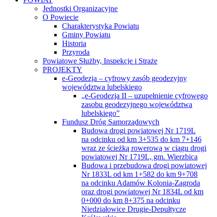
Jednostki Organizacyjne
O Powiecie
Charakterystyka Powiatu
Gminy Powiatu
Historia
Przyroda
Powiatowe Służby, Inspekcje i Straże
PROJEKTY
e-Geodezja – cyfrowy zasób geodezyjny
województwa lubelskiego
„e-Geodezja II – uzupełnienie cyfrowego
zasobu geodezyjnego województwa
lubelskiego”
Fundusz Dróg Samorządowych
Budowa drogi powiatowej Nr 1719L
na odcinku od km 3+535 do km 7+146
wraz ze ścieżką rowerową w ciągu drogi
powiatowej Nr 1719L, gm. Wierzbica
Budowa i przebudowa drogi powiatowej
Nr 1833L od km 1+582 do km 9+708
na odcinku Adamów Kolonia-Zagroda
oraz drogi powiatowej Nr 1834L od km
0+000 do km 8+375 na odcinku
Niedziałowice Drugie-Depułtycze