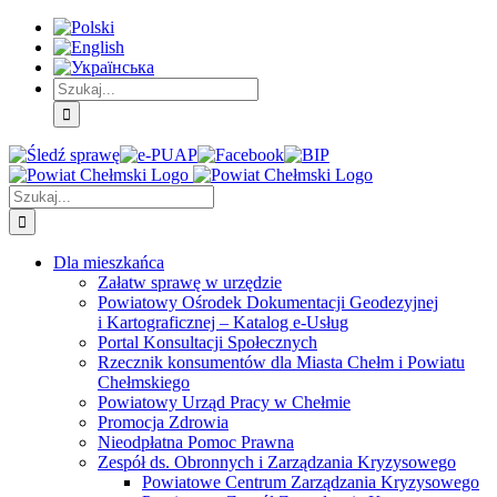
Skip
Skip
Skip
to:
to:
to:
Treść
Menu
Menu
główna
główne
dodatkowe
Szukaj
Śledź
E-
Facebook
BIP
Instagram
sprawę
PUAP
Szukaj
Dla mieszkańca
Załatw sprawę w urzędzie
Powiatowy Ośrodek Dokumentacji Geodezyjnej
i Kartograficznej – Katalog e-Usług
Portal Konsultacji Społecznych
Rzecznik konsumentów dla Miasta Chełm i Powiatu
Chełmskiego
Powiatowy Urząd Pracy w Chełmie
Promocja Zdrowia
Nieodpłatna Pomoc Prawna
Zespół ds. Obronnych i Zarządzania Kryzysowego
Powiatowe Centrum Zarządzania Kryzysowego