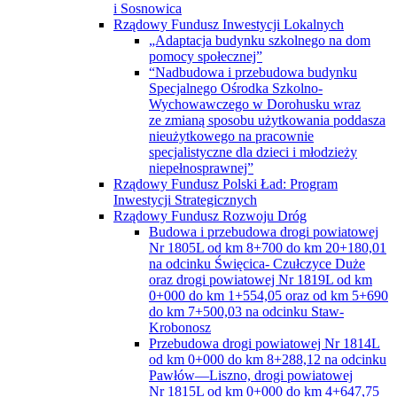
i Sosnowica
Rządowy Fundusz Inwestycji Lokalnych
„Adaptacja budynku szkolnego na dom
pomocy społecznej”
“Nadbudowa i przebudowa budynku
Specjalnego Ośrodka Szkolno-
Wychowawczego w Dorohusku wraz
ze zmianą sposobu użytkowania poddasza
nieużytkowego na pracownie
specjalistyczne dla dzieci i młodzieży
niepełnosprawnej”
Rządowy Fundusz Polski Ład: Program
Inwestycji Strategicznych
Rządowy Fundusz Rozwoju Dróg
Budowa i przebudowa drogi powiatowej
Nr 1805L od km 8+700 do km 20+180,01
na odcinku Święcica- Czułczyce Duże
oraz drogi powiatowej Nr 1819L od km
0+000 do km 1+554,05 oraz od km 5+690
do km 7+500,03 na odcinku Staw-
Krobonosz
Przebudowa drogi powiatowej Nr 1814L
od km 0+000 do km 8+288,12 na odcinku
Pawłów—Liszno, drogi powiatowej
Nr 1815L od km 0+000 do km 4+647,75