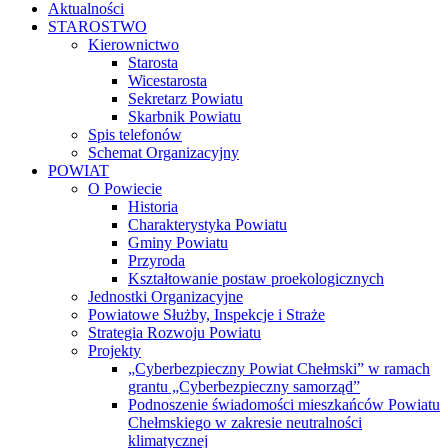
Aktualności
STAROSTWO
Kierownictwo
Starosta
Wicestarosta
Sekretarz Powiatu
Skarbnik Powiatu
Spis telefonów
Schemat Organizacyjny
POWIAT
O Powiecie
Historia
Charakterystyka Powiatu
Gminy Powiatu
Przyroda
Kształtowanie postaw proekologicznych
Jednostki Organizacyjne
Powiatowe Służby, Inspekcje i Straże
Strategia Rozwoju Powiatu
Projekty
„Cyberbezpieczny Powiat Chełmski” w ramach
grantu „Cyberbezpieczny samorząd”
Podnoszenie świadomości mieszkańców Powiatu
Chełmskiego w zakresie neutralności
klimatycznej