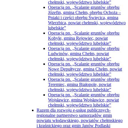
chełmski, województwo lubelskie”
Operacja pn. „Scalanie gruntów obrębu
Józefin, gmina Chełm, obrębu Ochoża –
Pniaki i części obrębu Święcica, gmina
Wierzbica, powiat chełmski, województwo
lubelskie”
Operacja pn. „Scalanie gruntów obrębu
Kobyle, gmina Rejowiec, powiat
chełmski, województwo lubelskie”
Operacja pn. „Scalanie gruntów obrębu
Ludwinów, gmina Chełm, powiat
chełmski, województwo lubelskie”
Operacja pn. „Scalanie gruntów obrębu
Nowe Depułtycze, gmina Chełm, powiat
chełmski, województwo lubelskie”
Operacja pn. „Scalanie gruntów obrębu
Teremiec, gmina Białopole, powiat
chełmski, województwo lubelskie”
Operacja pn. „Scalanie gruntów obrębu
Wojsławice, gmina Wojsławice, powiat
chełmski, województwo lubelskie”
Razem dla rozwoju e-usług publicznych-
regionalne partnerstwo samorządów gmin
powiatu włodawskiego, powiatów chełmskiego
i kraśnickiego oraz gmin Janów Podlaski