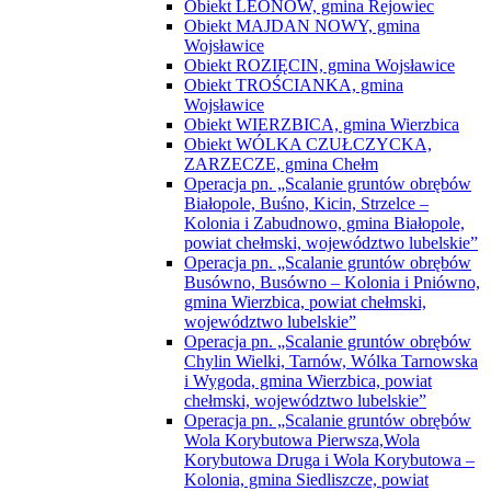
Obiekt LEONÓW, gmina Rejowiec
Obiekt MAJDAN NOWY, gmina
Wojsławice
Obiekt ROZIĘCIN, gmina Wojsławice
Obiekt TROŚCIANKA, gmina
Wojsławice
Obiekt WIERZBICA, gmina Wierzbica
Obiekt WÓLKA CZUŁCZYCKA,
ZARZECZE, gmina Chełm
Operacja pn. „Scalanie gruntów obrębów
Białopole, Buśno, Kicin, Strzelce –
Kolonia i Zabudnowo, gmina Białopole,
powiat chełmski, województwo lubelskie”
Operacja pn. „Scalanie gruntów obrębów
Busówno, Busówno – Kolonia i Pniówno,
gmina Wierzbica, powiat chełmski,
województwo lubelskie”
Operacja pn. „Scalanie gruntów obrębów
Chylin Wielki, Tarnów, Wólka Tarnowska
i Wygoda, gmina Wierzbica, powiat
chełmski, województwo lubelskie”
Operacja pn. „Scalanie gruntów obrębów
Wola Korybutowa Pierwsza,Wola
Korybutowa Druga i Wola Korybutowa –
Kolonia, gmina Siedliszcze, powiat