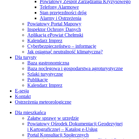
Powiatowy Zespół Zarządzania Kryzysowego
Telefony Alarmowe
Stan przejezdności dróg
Alarmy i Ostrzeżenia
Powiatowy Portal Mapowy
Inspektor Ochrony Danych
Aplikacja ePowiat Chełmski
Kalendarz Imprez
Cyberbezpieczeństwo – informacje
Jak osiągnąć neutralność klimatyczną?
Dla turysty
Baza gastronomiczna
Baza noclegowa i gospodarstwa agroturystyczne
Szlaki turystyczne
Publikacje
Kalendarz Imprez
E-sesja
Kontakt
Ostrzeżenia meteorologiczne
Dla mieszkańca
Załatw sprawę w urzędzie
Powiatowy Ośrodek Dokumentacji Geodezyjnej
i Kartograficznej – Katalog e-Usług
Portal Konsultacji Społecznych