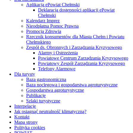
Aplikacja ePowiat Chełmski
Deklaracja dostępności aplikacji ePowiat
Chełmski
Kalendarz Imprez
Nieodpłatna Pomoc Prawna
Promocja Zdrowia
Rzecznik konsumentów dla Miasta Chełm i Powiatu
Chełmskiego
Zespół ds. Obronnych i Zarządzania Kryzysowego
Alarmy i Ostrzeżenia
Powiatowe Centrum Zarządzania Kryzysowego
Powiatowy Zespół Zarządzania Kryzysowego
Telefony Alarmowe
Dla turysty
Baza gastronomiczna
Baza noclegowa i gospodarstwa agroturystyczne
Gospodarstwa agroturystyczne
Publikacje
Szlaki turystyczne
Interpelacje
Jak osiągnąć neutralność klimatyczną?
Kontakt
Mapa strony
Polityka cookies
POWIAT