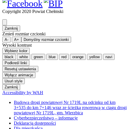
Copyright 2020 Powiat Chełmski
Zamknij
Zmień rozmiar czcionki
A-
A+
Domyślny rozmiar czcionki
Wysoki kontrast
Wybierz kolor
black
white
green
blue
red
orange
yellow
navi
Podkreśl linki
Resetuj ustawienia
Wyłącz animacje
Usuń style
Zamknij
Accessibility by WAH
Budowa drogi powiatowej Nr 1719L na odcinku od km
3+535 do km 7+146 wraz ze ścieżką rowerową w ciągu drogi
powiatowej Nr 1719L, gm. Wierzbica
Cyberbezpieczeństwo – informacje
Deklaracja dostępności
Dla mieszkańca