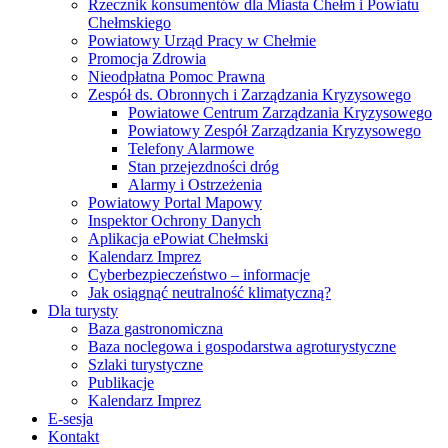
Rzecznik konsumentów dla Miasta Chełm i Powiatu
Chełmskiego
Powiatowy Urząd Pracy w Chełmie
Promocja Zdrowia
Nieodpłatna Pomoc Prawna
Zespół ds. Obronnych i Zarządzania Kryzysowego
Powiatowe Centrum Zarządzania Kryzysowego
Powiatowy Zespół Zarządzania Kryzysowego
Telefony Alarmowe
Stan przejezdności dróg
Alarmy i Ostrzeżenia
Powiatowy Portal Mapowy
Inspektor Ochrony Danych
Aplikacja ePowiat Chełmski
Kalendarz Imprez
Cyberbezpieczeństwo – informacje
Jak osiągnąć neutralność klimatyczną?
Dla turysty
Baza gastronomiczna
Baza noclegowa i gospodarstwa agroturystyczne
Szlaki turystyczne
Publikacje
Kalendarz Imprez
E-sesja
Kontakt