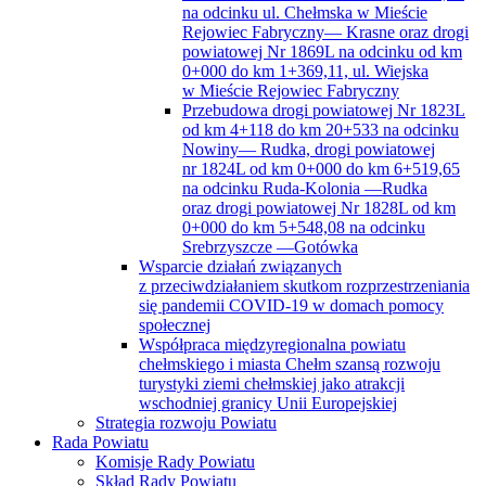
na odcinku ul. Chełmska w Mieście
Rejowiec Fabryczny— Krasne oraz drogi
powiatowej Nr 1869L na odcinku od km
0+000 do km 1+369,11, ul. Wiejska
w Mieście Rejowiec Fabryczny
Przebudowa drogi powiatowej Nr 1823L
od km 4+118 do km 20+533 na odcinku
Nowiny— Rudka, drogi powiatowej
nr 1824L od km 0+000 do km 6+519,65
na odcinku Ruda-Kolonia —Rudka
oraz drogi powiatowej Nr 1828L od km
0+000 do km 5+548,08 na odcinku
Srebrzyszcze —Gotówka
Wsparcie działań związanych
z przeciwdziałaniem skutkom rozprzestrzeniania
się pandemii COVID-19 w domach pomocy
społecznej
Współpraca międzyregionalna powiatu
chełmskiego i miasta Chełm szansą rozwoju
turystyki ziemi chełmskiej jako atrakcji
wschodniej granicy Unii Europejskiej
Strategia rozwoju Powiatu
Rada Powiatu
Komisje Rady Powiatu
Skład Rady Powiatu