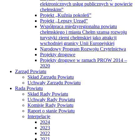
elektronicznych usług publicznych w powiecie
chełmskim”
Projekt „Kuźnia pokoleń”
Projekt ,,Lepszy Urząd”
Współpraca międzyregionalna powiatu
chełmskiego i miasta Chełm szansą rozwoju
turystyki ziemi chełmskiej jako atrakcji
wschodniej granicy Unii Europejskiej
Narodowy Program Rozwoju Czytelnictwa
Projekty drogowe
Projekty drogowe w ramach PROW 2014 –
2020
Zarząd Powiatu
Skład Zarządu Powiatu
Uchwały Zarządu Powiatu
Rada Powiatu
Skład Rady Powiatu
Uchwały Rady Powiatu
Komisje Rady Powiatu
Raport o stanie Powiatu
Interpelacje
2024
2023
2022
2021