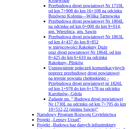
Królewskie
Przebudowa drogi powiatowej Nr 1719L
od km 7+908 do km 16+108 na odcinku
Busówno Kolonia—Wólka Tarnowska
Przebudowa drogi powiatowej Nr 1804L
na odcinku od km 0+000 do km 9+014,
gm. Wierzbica, gm. Sawin
Przebudowa drogi powiatowej Nr 1863L
od km 4+437 do km 8+852
w miejscowości Rakołupy Duże
oraz drogi powiatowej Nr 1864L od km
8+425 do km 6+610 na odcinku
Rakołupy- Plisków
Usprawnienie połączeń komunikacyjnych
poprzez przebudowę drogi powiatowej
na terenie powiatu chełmskiego –
Przebudowa drogi powiatowej nr 1826L
od km 1+978 do km 6+178 na odcinku
Karolinów- Gdola
Zadanie pn. ” Budowa drogi powiatowej
Nr 1730L na odcinku od km 7+795 do km
10+512,22 (gmina Sawin)”
Narodowy Program Rozwoju Czytelnictwa
Projekt ,,Lepszy Urząd”
Projekt „Budowa baz danych infrastruktury