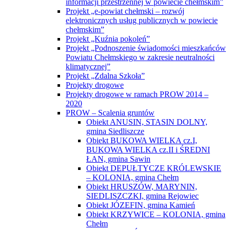
informacji przestrzennej w powiecie chełmskim”
Projekt „e-powiat chełmski – rozwój
elektronicznych usług publicznych w powiecie
chełmskim”
Projekt „Kuźnia pokoleń”
Projekt „Podnoszenie świadomości mieszkańców
Powiatu Chełmskiego w zakresie neutralności
klimatycznej”
Projekt „Zdalna Szkoła”
Projekty drogowe
Projekty drogowe w ramach PROW 2014 –
2020
PROW – Scalenia gruntów
Obiekt ANUSIN, STASIN DOLNY,
gmina Siedliszcze
Obiekt BUKOWA WIELKA cz.I,
BUKOWA WIELKA cz.II i ŚREDNI
ŁAN, gmina Sawin
Obiekt DEPUŁTYCZE KRÓLEWSKIE
– KOLONIA, gmina Chełm
Obiekt HRUSZÓW, MARYNIN,
SIEDLISZCZKI, gmina Rejowiec
Obiekt JÓZEFIN, gmina Kamień
Obiekt KRZYWICE – KOLONIA, gmina
Chełm