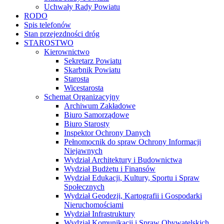
Uchwały Rady Powiatu
RODO
Spis telefonów
Stan przejezdności dróg
STAROSTWO
Kierownictwo
Sekretarz Powiatu
Skarbnik Powiatu
Starosta
Wicestarosta
Schemat Organizacyjny
Archiwum Zakładowe
Biuro Samorządowe
Biuro Starosty
Inspektor Ochrony Danych
Pełnomocnik do spraw Ochrony Informacji
Niejawnych
Wydział Architektury i Budownictwa
Wydział Budżetu i Finansów
Wydział Edukacji, Kultury, Sportu i Spraw
Społecznych
Wydział Geodezji, Kartografii i Gospodarki
Nieruchomościami
Wydział Infrastruktury
Wydział Komunikacji i Spraw Obywatelskich