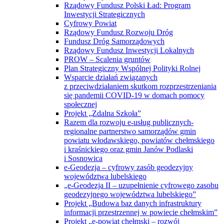
Rządowy Fundusz Polski Ład: Program
Inwestycji Strategicznych
Cyfrowy Powiat
Rządowy Fundusz Rozwoju Dróg
Fundusz Dróg Samorządowych
Rządowy Fundusz Inwestycji Lokalnych
PROW – Scalenia gruntów
Plan Strategiczny Wspólnej Polityki Rolnej
Wsparcie działań związanych
z przeciwdziałaniem skutkom rozprzestrzeniania
się pandemii COVID-19 w domach pomocy
społecznej
Projekt „Zdalna Szkoła”
Razem dla rozwoju e-usług publicznych-
regionalne partnerstwo samorządów gmin
powiatu włodawskiego, powiatów chełmskiego
i kraśnickiego oraz gmin Janów Podlaski
i Sosnowica
e-Geodezja – cyfrowy zasób geodezyjny
województwa lubelskiego
„e-Geodezja II – uzupełnienie cyfrowego zasobu
geodezyjnego województwa lubelskiego”
Projekt „Budowa baz danych infrastruktury
informacji przestrzennej w powiecie chełmskim”
Projekt „e-powiat chełmski – rozwój