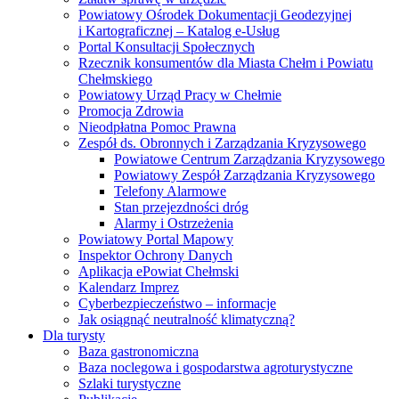
Powiatowy Ośrodek Dokumentacji Geodezyjnej
i Kartograficznej – Katalog e-Usług
Portal Konsultacji Społecznych
Rzecznik konsumentów dla Miasta Chełm i Powiatu
Chełmskiego
Powiatowy Urząd Pracy w Chełmie
Promocja Zdrowia
Nieodpłatna Pomoc Prawna
Zespół ds. Obronnych i Zarządzania Kryzysowego
Powiatowe Centrum Zarządzania Kryzysowego
Powiatowy Zespół Zarządzania Kryzysowego
Telefony Alarmowe
Stan przejezdności dróg
Alarmy i Ostrzeżenia
Powiatowy Portal Mapowy
Inspektor Ochrony Danych
Aplikacja ePowiat Chełmski
Kalendarz Imprez
Cyberbezpieczeństwo – informacje
Jak osiągnąć neutralność klimatyczną?
Dla turysty
Baza gastronomiczna
Baza noclegowa i gospodarstwa agroturystyczne
Szlaki turystyczne