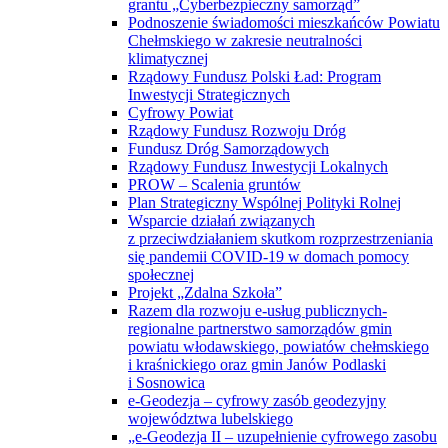
grantu „Cyberbezpieczny samorząd”
Podnoszenie świadomości mieszkańców Powiatu
Chełmskiego w zakresie neutralności
klimatycznej
Rządowy Fundusz Polski Ład: Program
Inwestycji Strategicznych
Cyfrowy Powiat
Rządowy Fundusz Rozwoju Dróg
Fundusz Dróg Samorządowych
Rządowy Fundusz Inwestycji Lokalnych
PROW – Scalenia gruntów
Plan Strategiczny Wspólnej Polityki Rolnej
Wsparcie działań związanych
z przeciwdziałaniem skutkom rozprzestrzeniania
się pandemii COVID-19 w domach pomocy
społecznej
Projekt „Zdalna Szkoła”
Razem dla rozwoju e-usług publicznych-
regionalne partnerstwo samorządów gmin
powiatu włodawskiego, powiatów chełmskiego
i kraśnickiego oraz gmin Janów Podlaski
i Sosnowica
e-Geodezja – cyfrowy zasób geodezyjny
województwa lubelskiego
„e-Geodezja II – uzupełnienie cyfrowego zasobu