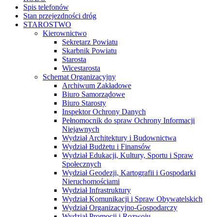
Spis telefonów
Stan przejezdności dróg
STAROSTWO
Kierownictwo
Sekretarz Powiatu
Skarbnik Powiatu
Starosta
Wicestarosta
Schemat Organizacyjny
Archiwum Zakładowe
Biuro Samorządowe
Biuro Starosty
Inspektor Ochrony Danych
Pełnomocnik do spraw Ochrony Informacji
Niejawnych
Wydział Architektury i Budownictwa
Wydział Budżetu i Finansów
Wydział Edukacji, Kultury, Sportu i Spraw
Społecznych
Wydział Geodezji, Kartografii i Gospodarki
Nieruchomościami
Wydział Infrastruktury
Wydział Komunikacji i Spraw Obywatelskich
Wydział Organizacyjno-Gospodarczy
Wydział Promocji i Rozwoju