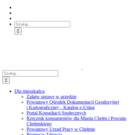
Skip
Skip
Skip
to:
to:
to:
Treść
Menu
Menu
główna
główne
dodatkowe
Szukaj
Śledź
E-
Facebook
BIP
Instagram
sprawę
PUAP
Szukaj
Dla mieszkańca
Załatw sprawę w urzędzie
Powiatowy Ośrodek Dokumentacji Geodezyjnej
i Kartograficznej – Katalog e-Usług
Portal Konsultacji Społecznych
Rzecznik konsumentów dla Miasta Chełm i Powiatu
Chełmskiego
Powiatowy Urząd Pracy w Chełmie
Promocja Zdrowia