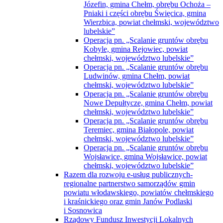
Józefin, gmina Chełm, obrębu Ochoża –
Pniaki i części obrębu Święcica, gmina
Wierzbica, powiat chełmski, województwo
lubelskie”
Operacja pn. „Scalanie gruntów obrębu
Kobyle, gmina Rejowiec, powiat
chełmski, województwo lubelskie”
Operacja pn. „Scalanie gruntów obrębu
Ludwinów, gmina Chełm, powiat
chełmski, województwo lubelskie”
Operacja pn. „Scalanie gruntów obrębu
Nowe Depułtycze, gmina Chełm, powiat
chełmski, województwo lubelskie”
Operacja pn. „Scalanie gruntów obrębu
Teremiec, gmina Białopole, powiat
chełmski, województwo lubelskie”
Operacja pn. „Scalanie gruntów obrębu
Wojsławice, gmina Wojsławice, powiat
chełmski, województwo lubelskie”
Razem dla rozwoju e-usług publicznych-
regionalne partnerstwo samorządów gmin
powiatu włodawskiego, powiatów chełmskiego
i kraśnickiego oraz gmin Janów Podlaski
i Sosnowica
Rządowy Fundusz Inwestycji Lokalnych