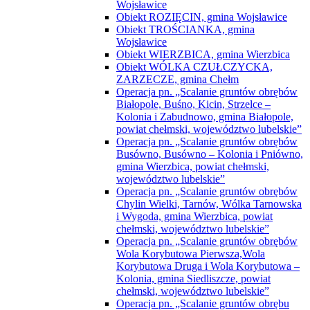
Wojsławice
Obiekt ROZIĘCIN, gmina Wojsławice
Obiekt TROŚCIANKA, gmina
Wojsławice
Obiekt WIERZBICA, gmina Wierzbica
Obiekt WÓLKA CZUŁCZYCKA,
ZARZECZE, gmina Chełm
Operacja pn. „Scalanie gruntów obrębów
Białopole, Buśno, Kicin, Strzelce –
Kolonia i Zabudnowo, gmina Białopole,
powiat chełmski, województwo lubelskie”
Operacja pn. „Scalanie gruntów obrębów
Busówno, Busówno – Kolonia i Pniówno,
gmina Wierzbica, powiat chełmski,
województwo lubelskie”
Operacja pn. „Scalanie gruntów obrębów
Chylin Wielki, Tarnów, Wólka Tarnowska
i Wygoda, gmina Wierzbica, powiat
chełmski, województwo lubelskie”
Operacja pn. „Scalanie gruntów obrębów
Wola Korybutowa Pierwsza,Wola
Korybutowa Druga i Wola Korybutowa –
Kolonia, gmina Siedliszcze, powiat
chełmski, województwo lubelskie”
Operacja pn. „Scalanie gruntów obrębu