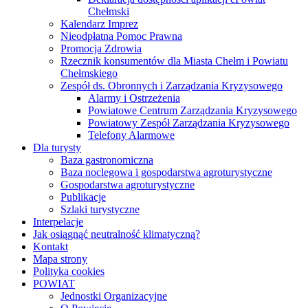
Chełmski
Kalendarz Imprez
Nieodpłatna Pomoc Prawna
Promocja Zdrowia
Rzecznik konsumentów dla Miasta Chełm i Powiatu
Chełmskiego
Zespół ds. Obronnych i Zarządzania Kryzysowego
Alarmy i Ostrzeżenia
Powiatowe Centrum Zarządzania Kryzysowego
Powiatowy Zespół Zarządzania Kryzysowego
Telefony Alarmowe
Dla turysty
Baza gastronomiczna
Baza noclegowa i gospodarstwa agroturystyczne
Gospodarstwa agroturystyczne
Publikacje
Szlaki turystyczne
Interpelacje
Jak osiągnąć neutralność klimatyczną?
Kontakt
Mapa strony
Polityka cookies
POWIAT
Jednostki Organizacyjne