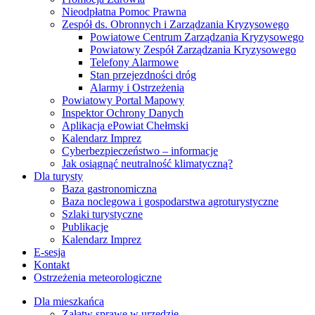
Nieodpłatna Pomoc Prawna
Zespół ds. Obronnych i Zarządzania Kryzysowego
Powiatowe Centrum Zarządzania Kryzysowego
Powiatowy Zespół Zarządzania Kryzysowego
Telefony Alarmowe
Stan przejezdności dróg
Alarmy i Ostrzeżenia
Powiatowy Portal Mapowy
Inspektor Ochrony Danych
Aplikacja ePowiat Chełmski
Kalendarz Imprez
Cyberbezpieczeństwo – informacje
Jak osiągnąć neutralność klimatyczną?
Dla turysty
Baza gastronomiczna
Baza noclegowa i gospodarstwa agroturystyczne
Szlaki turystyczne
Publikacje
Kalendarz Imprez
E-sesja
Kontakt
Ostrzeżenia meteorologiczne
Dla mieszkańca
Załatw sprawę w urzędzie