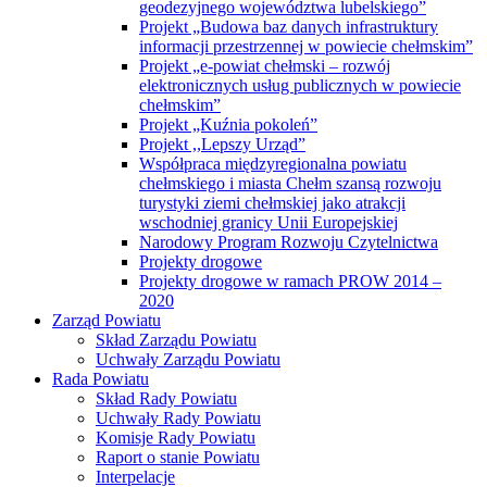
geodezyjnego województwa lubelskiego”
Projekt „Budowa baz danych infrastruktury
informacji przestrzennej w powiecie chełmskim”
Projekt „e-powiat chełmski – rozwój
elektronicznych usług publicznych w powiecie
chełmskim”
Projekt „Kuźnia pokoleń”
Projekt ,,Lepszy Urząd”
Współpraca międzyregionalna powiatu
chełmskiego i miasta Chełm szansą rozwoju
turystyki ziemi chełmskiej jako atrakcji
wschodniej granicy Unii Europejskiej
Narodowy Program Rozwoju Czytelnictwa
Projekty drogowe
Projekty drogowe w ramach PROW 2014 –
2020
Zarząd Powiatu
Skład Zarządu Powiatu
Uchwały Zarządu Powiatu
Rada Powiatu
Skład Rady Powiatu
Uchwały Rady Powiatu
Komisje Rady Powiatu
Raport o stanie Powiatu
Interpelacje