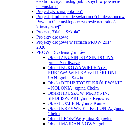
elektronicznych usług publicznych w powiecie
chełmskim”
Projekt „Kuźnia pokoleń”
Projekt „Podnoszenie świadomości mieszkańców
Powiatu Chełmskiego w zakresie neutralności
klimatycznej”
Projekt „Zdalna Szkoła”
Projekty drogowe
Projekty drogowe w ramach PROW 2014 –
2020
PROW – Scalenia gruntów
Obiekt ANUSIN, STASIN DOLNY,
gmina Siedliszcze
Obiekt BUKOWA WIELKA cz.I,
BUKOWA WIELKA cz.II i ŚREDNI
ŁAN, gmina Sawin
Obiekt DEPUŁTYCZE KRÓLEWSKIE
– KOLONIA, gmina Chełm
Obiekt HRUSZÓW, MARYNIN,
SIEDLISZCZKI, gmina Rejowiec
Obiekt JÓZEFIN, gmina Kamień
Obiekt KRZYWICE – KOLONIA, gmina
Chełm
Obiekt LEONÓW, gmina Rejowiec
Obiekt MAJDAN NOWY, gmina