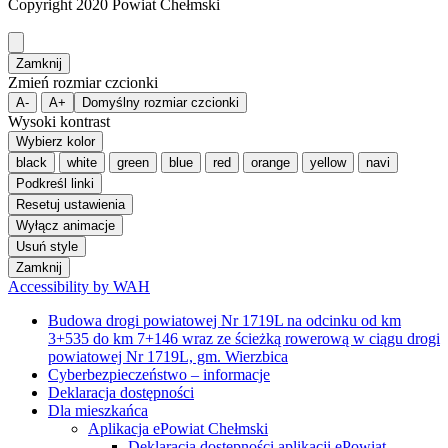
Copyright 2020 Powiat Chełmski
Zamknij
Zmień rozmiar czcionki
A-
A+
Domyślny rozmiar czcionki
Wysoki kontrast
Wybierz kolor
black
white
green
blue
red
orange
yellow
navi
Podkreśl linki
Resetuj ustawienia
Wyłącz animacje
Usuń style
Zamknij
Accessibility by WAH
Budowa drogi powiatowej Nr 1719L na odcinku od km
3+535 do km 7+146 wraz ze ścieżką rowerową w ciągu drogi
powiatowej Nr 1719L, gm. Wierzbica
Cyberbezpieczeństwo – informacje
Deklaracja dostępności
Dla mieszkańca
Aplikacja ePowiat Chełmski
Deklaracja dostępności aplikacji ePowiat