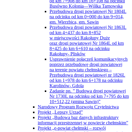
od km 7+908 do km 16+108 na odcinku
Busówno Kolonia—Wólka Tarnowska
Przebudowa drogi powiatowej Nr 1804L
na odcinku od km 0+000 do km 9+014,
gm. Wierzbica, gm. Sawin
Przebudowa drogi powiatowej Nr 1863L
od km 4+437 do km 8+852
w miejscowości Rakołupy Duże
oraz drogi powiatowej Nr 1864L od km
8+425 do km 6+610 na odcinku
Rakołupy- Plisków
Usprawnienie połączeń komunikacyjnych
poprzez przebudowę drogi powiatowej
na terenie powiatu chełmskiego –
Przebudowa drogi powiatowej nr 1826L
od km 1+978 do km 6+178 na odcinku
Karolinów- Gdola
Zadanie pn. ” Budowa drogi powiatowej
Nr 1730L na odcinku od km 7+795 do km
10+512,22 (gmina Sawin)”
Narodowy Program Rozwoju Czytelnictwa
Projekt ,,Lepszy Urząd”
Projekt „Budowa baz danych infrastruktury
informacji przestrzennej w powiecie chełmskim”
Projekt „e-powiat chełmski – rozwój