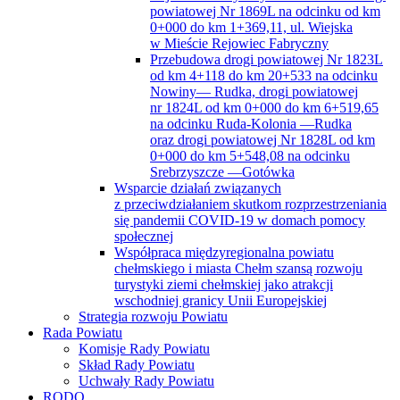
powiatowej Nr 1869L na odcinku od km
0+000 do km 1+369,11, ul. Wiejska
w Mieście Rejowiec Fabryczny
Przebudowa drogi powiatowej Nr 1823L
od km 4+118 do km 20+533 na odcinku
Nowiny— Rudka, drogi powiatowej
nr 1824L od km 0+000 do km 6+519,65
na odcinku Ruda-Kolonia —Rudka
oraz drogi powiatowej Nr 1828L od km
0+000 do km 5+548,08 na odcinku
Srebrzyszcze —Gotówka
Wsparcie działań związanych
z przeciwdziałaniem skutkom rozprzestrzeniania
się pandemii COVID-19 w domach pomocy
społecznej
Współpraca międzyregionalna powiatu
chełmskiego i miasta Chełm szansą rozwoju
turystyki ziemi chełmskiej jako atrakcji
wschodniej granicy Unii Europejskiej
Strategia rozwoju Powiatu
Rada Powiatu
Komisje Rady Powiatu
Skład Rady Powiatu
Uchwały Rady Powiatu
RODO