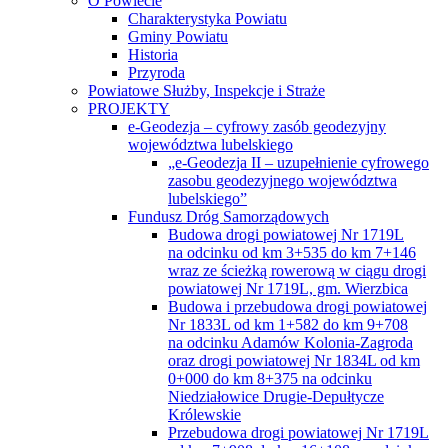
O Powiecie
Charakterystyka Powiatu
Gminy Powiatu
Historia
Przyroda
Powiatowe Służby, Inspekcje i Straże
PROJEKTY
e-Geodezja – cyfrowy zasób geodezyjny
województwa lubelskiego
„e-Geodezja II – uzupełnienie cyfrowego
zasobu geodezyjnego województwa
lubelskiego”
Fundusz Dróg Samorządowych
Budowa drogi powiatowej Nr 1719L
na odcinku od km 3+535 do km 7+146
wraz ze ścieżką rowerową w ciągu drogi
powiatowej Nr 1719L, gm. Wierzbica
Budowa i przebudowa drogi powiatowej
Nr 1833L od km 1+582 do km 9+708
na odcinku Adamów Kolonia-Zagroda
oraz drogi powiatowej Nr 1834L od km
0+000 do km 8+375 na odcinku
Niedziałowice Drugie-Depułtycze
Królewskie
Przebudowa drogi powiatowej Nr 1719L