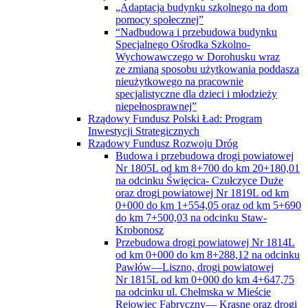
„Adaptacja budynku szkolnego na dom
pomocy społecznej”
“Nadbudowa i przebudowa budynku
Specjalnego Ośrodka Szkolno-
Wychowawczego w Dorohusku wraz
ze zmianą sposobu użytkowania poddasza
nieużytkowego na pracownie
specjalistyczne dla dzieci i młodzieży
niepełnosprawnej”
Rządowy Fundusz Polski Ład: Program
Inwestycji Strategicznych
Rządowy Fundusz Rozwoju Dróg
Budowa i przebudowa drogi powiatowej
Nr 1805L od km 8+700 do km 20+180,01
na odcinku Święcica- Czułczyce Duże
oraz drogi powiatowej Nr 1819L od km
0+000 do km 1+554,05 oraz od km 5+690
do km 7+500,03 na odcinku Staw-
Krobonosz
Przebudowa drogi powiatowej Nr 1814L
od km 0+000 do km 8+288,12 na odcinku
Pawłów—Liszno, drogi powiatowej
Nr 1815L od km 0+000 do km 4+647,75
na odcinku ul. Chełmska w Mieście
Rejowiec Fabryczny— Krasne oraz drogi