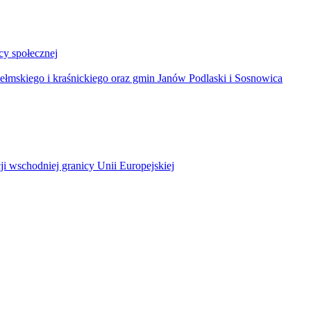
y społecznej
łmskiego i kraśnickiego oraz gmin Janów Podlaski i Sosnowica
ji wschodniej granicy Unii Europejskiej