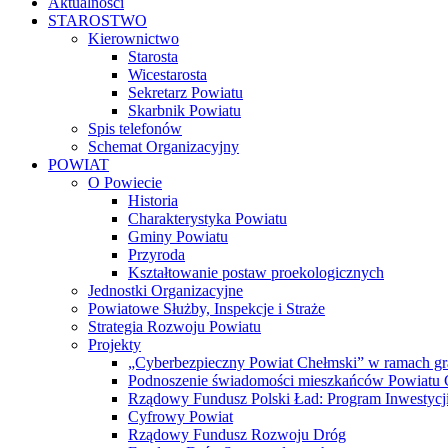
Aktualności
STAROSTWO
Kierownictwo
Starosta
Wicestarosta
Sekretarz Powiatu
Skarbnik Powiatu
Spis telefonów
Schemat Organizacyjny
POWIAT
O Powiecie
Historia
Charakterystyka Powiatu
Gminy Powiatu
Przyroda
Kształtowanie postaw proekologicznych
Jednostki Organizacyjne
Powiatowe Służby, Inspekcje i Straże
Strategia Rozwoju Powiatu
Projekty
„Cyberbezpieczny Powiat Chełmski” w ramach gr
Podnoszenie świadomości mieszkańców Powiatu Ch
Rządowy Fundusz Polski Ład: Program Inwestycji
Cyfrowy Powiat
Rządowy Fundusz Rozwoju Dróg