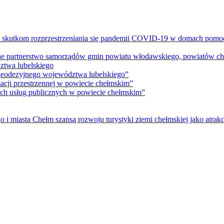
m skutkom rozprzestrzeniania się pandemii COVID-19 w domach pomoc
lne partnerstwo samorządów gmin powiatu włodawskiego, powiatów che
ztwa lubelskiego
 geodezyjnego województwa lubelskiego”
acji przestrzennej w powiecie chełmskim”
nych usług publicznych w powiecie chełmskim”
i miasta Chełm szansą rozwoju turystyki ziemi chełmskiej jako atrakc