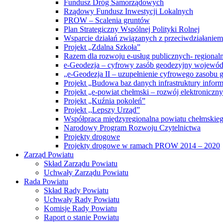
Fundusz Dróg Samorządowych
Rządowy Fundusz Inwestycji Lokalnych
PROW – Scalenia gruntów
Plan Strategiczny Wspólnej Polityki Rolnej
Wsparcie działań związanych z przeciwdziałanie
Projekt „Zdalna Szkoła”
Razem dla rozwoju e-usług publicznych- regiona
e-Geodezja – cyfrowy zasób geodezyjny wojewód
„e-Geodezja II – uzupełnienie cyfrowego zasobu
Projekt „Budowa baz danych infrastruktury inform
Projekt „e-powiat chełmski – rozwój elektronicz
Projekt „Kuźnia pokoleń”
Projekt ,,Lepszy Urząd”
Współpraca międzyregionalna powiatu chełmskiego 
Narodowy Program Rozwoju Czytelnictwa
Projekty drogowe
Projekty drogowe w ramach PROW 2014 – 2020
Zarząd Powiatu
Skład Zarządu Powiatu
Uchwały Zarządu Powiatu
Rada Powiatu
Skład Rady Powiatu
Uchwały Rady Powiatu
Komisje Rady Powiatu
Raport o stanie Powiatu