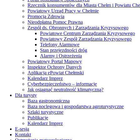
Rzecznik konsumentów dla Miasta Chełm i Powiatu Ch
Powiatowy Urząd Pracy w Chełmie
Promocja Zdrowia
Nieodpłatna Pomoc Prawna
Zespół ds. Obronnych i Zarządzania Kryzysowego
Powiatowe Centrum Zarządzania Kryzysowego
Powiatowy Zespół Zarządzania Kryzysowego
Telefony Alarmowe
Stan przejezdności dróg
Alarmy i Ostrzeżenia
Powiatowy Portal Mapowy
Inspektor Ochrony Danych
Aplikacja ePowiat Chełmski
Kalendarz Imprez
Cyberbezpieczeństwo – informacje
Jak osiągnąć neutralność klimatyczną?
Dla turysty
Baza gastronomiczna
Baza noclegowa i gospodarstwa agroturystyczne
Szlaki turystyczne
Publikacje
Kalendarz Imprez
E-sesja
Kontakt