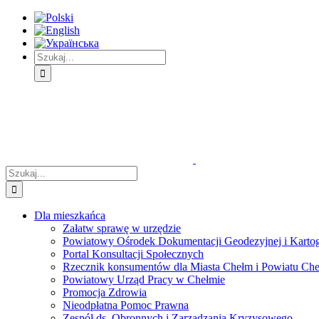
Skip
Skip
Skip
to:
to:
to:
Treść
Menu
Menu
główna
główne
dodatkowe
Szukaj
Śledź
E-
Facebook
BIP
Instagram
sprawę
PUAP
Szukaj
Dla mieszkańca
Załatw sprawę w urzędzie
Powiatowy Ośrodek Dokumentacji Geodezyjnej i Kartogr
Portal Konsultacji Społecznych
Rzecznik konsumentów dla Miasta Chełm i Powiatu Ch
Powiatowy Urząd Pracy w Chełmie
Promocja Zdrowia
Nieodpłatna Pomoc Prawna
Zespół ds. Obronnych i Zarządzania Kryzysowego