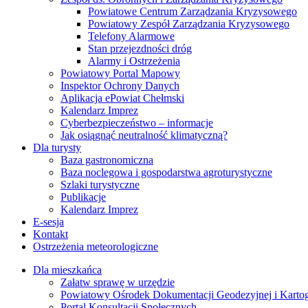
Powiatowe Centrum Zarządzania Kryzysowego
Powiatowy Zespół Zarządzania Kryzysowego
Telefony Alarmowe
Stan przejezdności dróg
Alarmy i Ostrzeżenia
Powiatowy Portal Mapowy
Inspektor Ochrony Danych
Aplikacja ePowiat Chełmski
Kalendarz Imprez
Cyberbezpieczeństwo – informacje
Jak osiągnąć neutralność klimatyczną?
Dla turysty
Baza gastronomiczna
Baza noclegowa i gospodarstwa agroturystyczne
Szlaki turystyczne
Publikacje
Kalendarz Imprez
E-sesja
Kontakt
Ostrzeżenia meteorologiczne
Dla mieszkańca
Załatw sprawę w urzędzie
Powiatowy Ośrodek Dokumentacji Geodezyjnej i Kartogr
Portal Konsultacji Społecznych