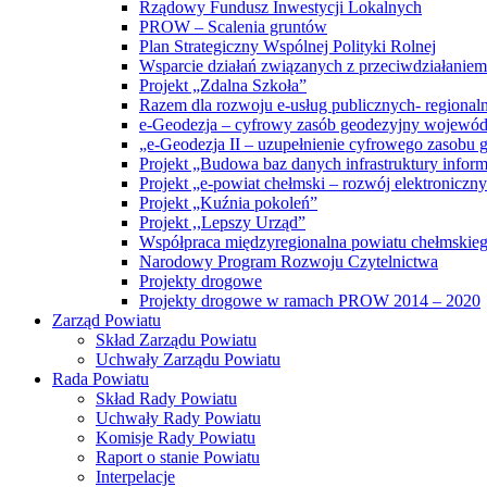
Rządowy Fundusz Inwestycji Lokalnych
PROW – Scalenia gruntów
Plan Strategiczny Wspólnej Polityki Rolnej
Wsparcie działań związanych z przeciwdziałanie
Projekt „Zdalna Szkoła”
Razem dla rozwoju e-usług publicznych- regiona
e-Geodezja – cyfrowy zasób geodezyjny wojewód
„e-Geodezja II – uzupełnienie cyfrowego zasobu
Projekt „Budowa baz danych infrastruktury inform
Projekt „e-powiat chełmski – rozwój elektronicz
Projekt „Kuźnia pokoleń”
Projekt ,,Lepszy Urząd”
Współpraca międzyregionalna powiatu chełmskiego 
Narodowy Program Rozwoju Czytelnictwa
Projekty drogowe
Projekty drogowe w ramach PROW 2014 – 2020
Zarząd Powiatu
Skład Zarządu Powiatu
Uchwały Zarządu Powiatu
Rada Powiatu
Skład Rady Powiatu
Uchwały Rady Powiatu
Komisje Rady Powiatu
Raport o stanie Powiatu
Interpelacje