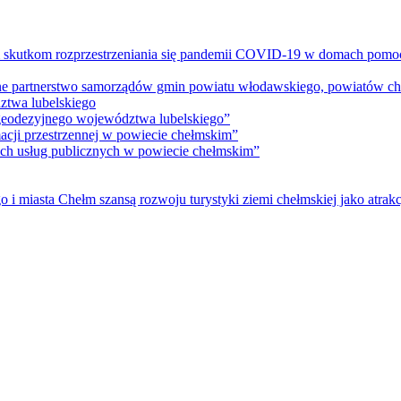
m skutkom rozprzestrzeniania się pandemii COVID-19 w domach pomoc
lne partnerstwo samorządów gmin powiatu włodawskiego, powiatów che
ztwa lubelskiego
 geodezyjnego województwa lubelskiego”
acji przestrzennej w powiecie chełmskim”
nych usług publicznych w powiecie chełmskim”
i miasta Chełm szansą rozwoju turystyki ziemi chełmskiej jako atrakc