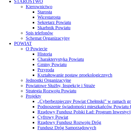
STAROSTWO
Kierownictwo
Starosta
Wicestarosta
Sekretarz Powiatu
Skarbnik Powiatu
Spis telefonów
Schemat Organizacyjny
POWIAT
O Powiecie
Historia
Charakterystyka Powiatu
Gminy Powiatu
Przyroda
Kształtowanie postaw proekologicznych
Jednostki Organizacyjne
Powiatowe Służby, Inspekcje i Straże
Strategia Rozwoju Powiatu
Projekty
„Cyberbezpieczny Powiat Chełmski” w ramach gr
Podnoszenie świadomości mieszkańców Powiatu Ch
Rządowy Fundusz Polski Ład: Program Inwestycji
Cyfrowy Powiat
Rządowy Fundusz Rozwoju Dróg
Fundusz Dróg Samorządowych