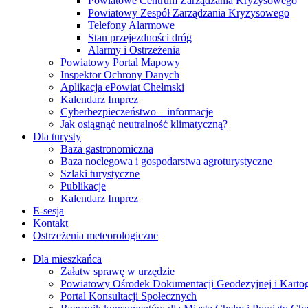
Powiatowe Centrum Zarządzania Kryzysowego
Powiatowy Zespół Zarządzania Kryzysowego
Telefony Alarmowe
Stan przejezdności dróg
Alarmy i Ostrzeżenia
Powiatowy Portal Mapowy
Inspektor Ochrony Danych
Aplikacja ePowiat Chełmski
Kalendarz Imprez
Cyberbezpieczeństwo – informacje
Jak osiągnąć neutralność klimatyczną?
Dla turysty
Baza gastronomiczna
Baza noclegowa i gospodarstwa agroturystyczne
Szlaki turystyczne
Publikacje
Kalendarz Imprez
E-sesja
Kontakt
Ostrzeżenia meteorologiczne
Dla mieszkańca
Załatw sprawę w urzędzie
Powiatowy Ośrodek Dokumentacji Geodezyjnej i Kartogr
Portal Konsultacji Społecznych