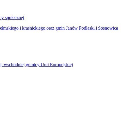
y społecznej
łmskiego i kraśnickiego oraz gmin Janów Podlaski i Sosnowica
ji wschodniej granicy Unii Europejskiej