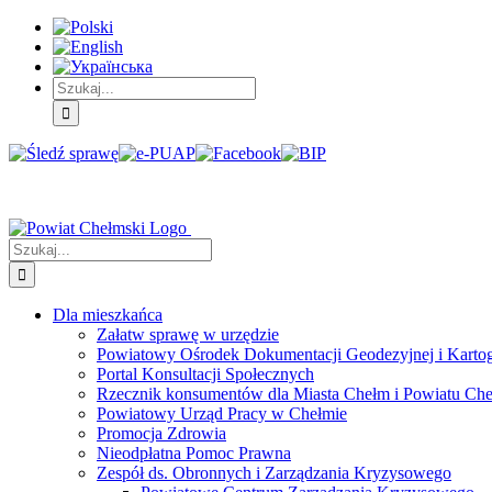
Skip
Skip
Skip
to:
to:
to:
Treść
Menu
Menu
główna
główne
dodatkowe
Szukaj
Śledź
E-
Facebook
BIP
Instagram
sprawę
PUAP
Szukaj
Dla mieszkańca
Załatw sprawę w urzędzie
Powiatowy Ośrodek Dokumentacji Geodezyjnej i Kartogr
Portal Konsultacji Społecznych
Rzecznik konsumentów dla Miasta Chełm i Powiatu Ch
Powiatowy Urząd Pracy w Chełmie
Promocja Zdrowia
Nieodpłatna Pomoc Prawna
Zespół ds. Obronnych i Zarządzania Kryzysowego