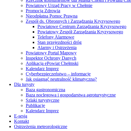
Rzecznik konsumentów dla Miasta Chełm i Powiatu Ch
Powiatowy Urząd Pracy w Chełmie
Promocja Zdrowia
Nieodpłatna Pomoc Prawna
Zespół ds. Obronnych i Zarządzania Kryzysowego
Powiatowe Centrum Zarządzania Kryzysowego
Powiatowy Zespół Zarządzania Kryzysowego
Telefony Alarmowe
Stan przejezdności dróg
Alarmy i Ostrzeżenia
Powiatowy Portal Mapowy
Inspektor Ochrony Danych
Aplikacja ePowiat Chełmski
Kalendarz Imprez
Cyberbezpieczeństwo – informacje
Jak osiągnąć neutralność klimatyczną?
Dla turysty
Baza gastronomiczna
Baza noclegowa i gospodarstwa agroturystyczne
Szlaki turystyczne
Publikacje
Kalendarz Imprez
E-sesja
Kontakt
Ostrzeżenia meteorologiczne