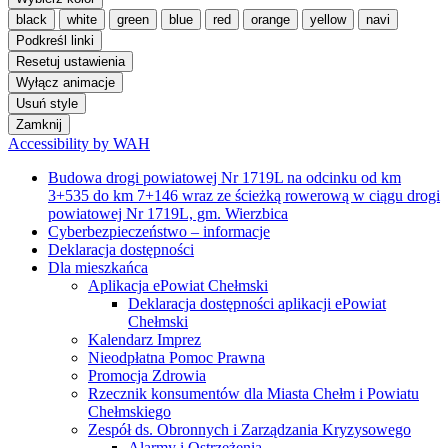
black
white
green
blue
red
orange
yellow
navi
Podkreśl linki
Resetuj ustawienia
Wyłącz animacje
Usuń style
Zamknij
Accessibility by WAH
Budowa drogi powiatowej Nr 1719L na odcinku od km
3+535 do km 7+146 wraz ze ścieżką rowerową w ciągu drogi
powiatowej Nr 1719L, gm. Wierzbica
Cyberbezpieczeństwo – informacje
Deklaracja dostępności
Dla mieszkańca
Aplikacja ePowiat Chełmski
Deklaracja dostępności aplikacji ePowiat
Chełmski
Kalendarz Imprez
Nieodpłatna Pomoc Prawna
Promocja Zdrowia
Rzecznik konsumentów dla Miasta Chełm i Powiatu
Chełmskiego
Zespół ds. Obronnych i Zarządzania Kryzysowego
Alarmy i Ostrzeżenia