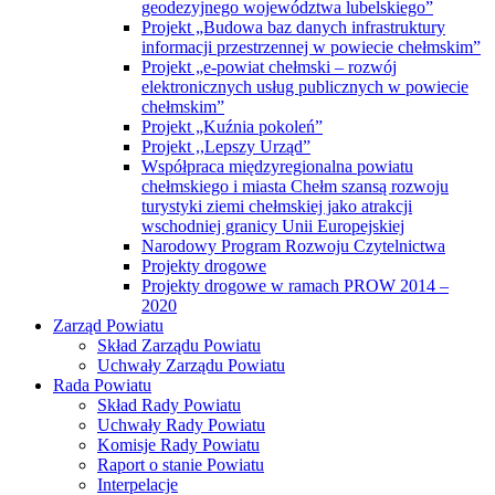
geodezyjnego województwa lubelskiego”
Projekt „Budowa baz danych infrastruktury
informacji przestrzennej w powiecie chełmskim”
Projekt „e-powiat chełmski – rozwój
elektronicznych usług publicznych w powiecie
chełmskim”
Projekt „Kuźnia pokoleń”
Projekt ,,Lepszy Urząd”
Współpraca międzyregionalna powiatu
chełmskiego i miasta Chełm szansą rozwoju
turystyki ziemi chełmskiej jako atrakcji
wschodniej granicy Unii Europejskiej
Narodowy Program Rozwoju Czytelnictwa
Projekty drogowe
Projekty drogowe w ramach PROW 2014 –
2020
Zarząd Powiatu
Skład Zarządu Powiatu
Uchwały Zarządu Powiatu
Rada Powiatu
Skład Rady Powiatu
Uchwały Rady Powiatu
Komisje Rady Powiatu
Raport o stanie Powiatu
Interpelacje