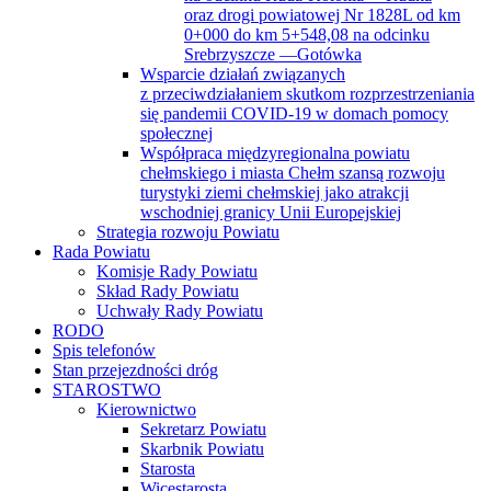
oraz drogi powiatowej Nr 1828L od km
0+000 do km 5+548,08 na odcinku
Srebrzyszcze —Gotówka
Wsparcie działań związanych
z przeciwdziałaniem skutkom rozprzestrzeniania
się pandemii COVID-19 w domach pomocy
społecznej
Współpraca międzyregionalna powiatu
chełmskiego i miasta Chełm szansą rozwoju
turystyki ziemi chełmskiej jako atrakcji
wschodniej granicy Unii Europejskiej
Strategia rozwoju Powiatu
Rada Powiatu
Komisje Rady Powiatu
Skład Rady Powiatu
Uchwały Rady Powiatu
RODO
Spis telefonów
Stan przejezdności dróg
STAROSTWO
Kierownictwo
Sekretarz Powiatu
Skarbnik Powiatu
Starosta
Wicestarosta