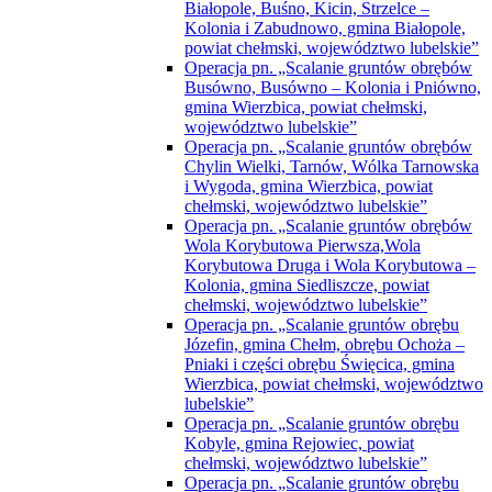
Białopole, Buśno, Kicin, Strzelce –
Kolonia i Zabudnowo, gmina Białopole,
powiat chełmski, województwo lubelskie”
Operacja pn. „Scalanie gruntów obrębów
Busówno, Busówno – Kolonia i Pniówno,
gmina Wierzbica, powiat chełmski,
województwo lubelskie”
Operacja pn. „Scalanie gruntów obrębów
Chylin Wielki, Tarnów, Wólka Tarnowska
i Wygoda, gmina Wierzbica, powiat
chełmski, województwo lubelskie”
Operacja pn. „Scalanie gruntów obrębów
Wola Korybutowa Pierwsza,Wola
Korybutowa Druga i Wola Korybutowa –
Kolonia, gmina Siedliszcze, powiat
chełmski, województwo lubelskie”
Operacja pn. „Scalanie gruntów obrębu
Józefin, gmina Chełm, obrębu Ochoża –
Pniaki i części obrębu Święcica, gmina
Wierzbica, powiat chełmski, województwo
lubelskie”
Operacja pn. „Scalanie gruntów obrębu
Kobyle, gmina Rejowiec, powiat
chełmski, województwo lubelskie”
Operacja pn. „Scalanie gruntów obrębu