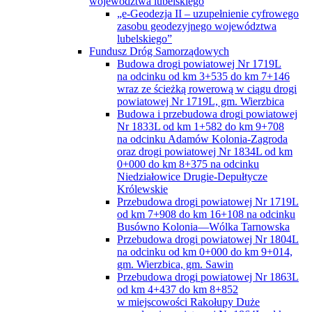
województwa lubelskiego
„e-Geodezja II – uzupełnienie cyfrowego
zasobu geodezyjnego województwa
lubelskiego”
Fundusz Dróg Samorządowych
Budowa drogi powiatowej Nr 1719L
na odcinku od km 3+535 do km 7+146
wraz ze ścieżką rowerową w ciągu drogi
powiatowej Nr 1719L, gm. Wierzbica
Budowa i przebudowa drogi powiatowej
Nr 1833L od km 1+582 do km 9+708
na odcinku Adamów Kolonia-Zagroda
oraz drogi powiatowej Nr 1834L od km
0+000 do km 8+375 na odcinku
Niedziałowice Drugie-Depułtycze
Królewskie
Przebudowa drogi powiatowej Nr 1719L
od km 7+908 do km 16+108 na odcinku
Busówno Kolonia—Wólka Tarnowska
Przebudowa drogi powiatowej Nr 1804L
na odcinku od km 0+000 do km 9+014,
gm. Wierzbica, gm. Sawin
Przebudowa drogi powiatowej Nr 1863L
od km 4+437 do km 8+852
w miejscowości Rakołupy Duże