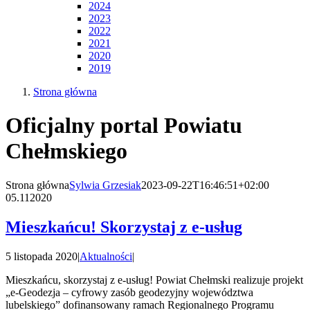
2024
2023
2022
2021
2020
2019
Strona główna
Oficjalny portal Powiatu
Chełmskiego
Strona główna
Sylwia Grzesiak
2023-09-22T16:46:51+02:00
05.11
2020
Mieszkańcu! Skorzystaj z e-usług
5 listopada 2020
|
Aktualności
|
Mieszkańcu, skorzystaj z e-usług! Powiat Chełmski realizuje projekt
„e-Geodezja – cyfrowy zasób geodezyjny województwa
lubelskiego” dofinansowany ramach Regionalnego Programu