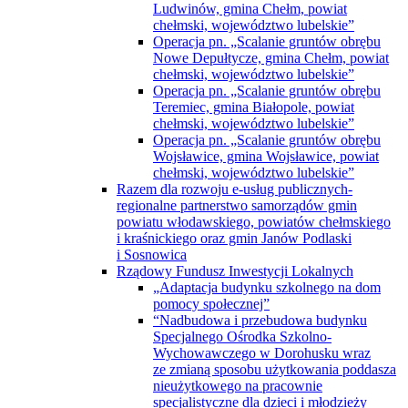
Ludwinów, gmina Chełm, powiat
chełmski, województwo lubelskie”
Operacja pn. „Scalanie gruntów obrębu
Nowe Depułtycze, gmina Chełm, powiat
chełmski, województwo lubelskie”
Operacja pn. „Scalanie gruntów obrębu
Teremiec, gmina Białopole, powiat
chełmski, województwo lubelskie”
Operacja pn. „Scalanie gruntów obrębu
Wojsławice, gmina Wojsławice, powiat
chełmski, województwo lubelskie”
Razem dla rozwoju e-usług publicznych-
regionalne partnerstwo samorządów gmin
powiatu włodawskiego, powiatów chełmskiego
i kraśnickiego oraz gmin Janów Podlaski
i Sosnowica
Rządowy Fundusz Inwestycji Lokalnych
„Adaptacja budynku szkolnego na dom
pomocy społecznej”
“Nadbudowa i przebudowa budynku
Specjalnego Ośrodka Szkolno-
Wychowawczego w Dorohusku wraz
ze zmianą sposobu użytkowania poddasza
nieużytkowego na pracownie
specjalistyczne dla dzieci i młodzieży