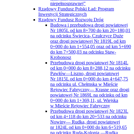
niepełnosprawnej”
Rządowy Fundusz Polski Ład: Program
Inwestycji Strategicznych
Rządowy Fundusz Rozwoju Dróg
Budowa i przebudowa drogi powiatowej
Nr 1805L od km 8+700 do km 20+180,01
na odcinku Święcica- Czułczyce Duże
oraz drogi powiatowej Nr 1819L od km
0+000 do km 1+554,05 oraz od km 5+690
do km 7+500,03 na odcinku Staw-
Krobonosz
Przebudowa drogi powiatowej Nr 1814L
od km 0+000 do km 8+288,12 na odcinku
Pawłów—Liszno, drogi powiatowej
Nr 1815L od km 0+000 do km 4+647,75
na odcinku ul. Chełmska w Mieście
Rejowiec Fabryczny— Krasne oraz drogi
powiatowej Nr 1869L na odcinku od km
0+000 do km 1+369,11, ul. Wiejska
w Mieście Rejowiec Fabryczny
Przebudowa drogi powiatowej Nr 1823L
od km 4+118 do km 20+533 na odcinku
Nowiny— Rudka, drogi powiatowej
nr 1824L od km 0+000 do km 6+519,65
na odcinku Ruda-Kolonia —Rudka