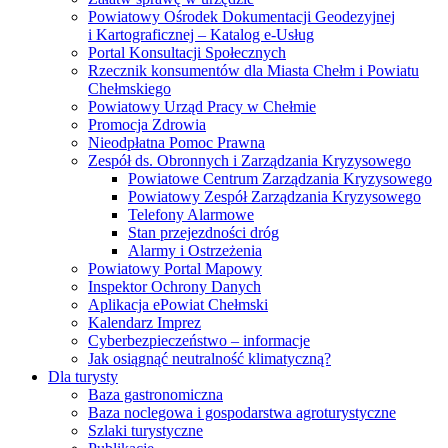
Powiatowy Ośrodek Dokumentacji Geodezyjnej
i Kartograficznej – Katalog e-Usług
Portal Konsultacji Społecznych
Rzecznik konsumentów dla Miasta Chełm i Powiatu
Chełmskiego
Powiatowy Urząd Pracy w Chełmie
Promocja Zdrowia
Nieodpłatna Pomoc Prawna
Zespół ds. Obronnych i Zarządzania Kryzysowego
Powiatowe Centrum Zarządzania Kryzysowego
Powiatowy Zespół Zarządzania Kryzysowego
Telefony Alarmowe
Stan przejezdności dróg
Alarmy i Ostrzeżenia
Powiatowy Portal Mapowy
Inspektor Ochrony Danych
Aplikacja ePowiat Chełmski
Kalendarz Imprez
Cyberbezpieczeństwo – informacje
Jak osiągnąć neutralność klimatyczną?
Dla turysty
Baza gastronomiczna
Baza noclegowa i gospodarstwa agroturystyczne
Szlaki turystyczne