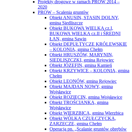
Projekty drogowe w ramach PROW 2014 –
2020
PROW – Scalenia gruntów
Obiekt ANUSIN, STASIN DOLNY,
gmina Siedliszcze
Obiekt BUKOWA WIELKA cz.I,
BUKOWA WIELKA cz.II i ŚREDNI
ŁAN, gmina Sawin
Obiekt DEPUŁTYCZE KRÓLEWSKIE
– KOLONIA, gmina Chełm
Obiekt HRUSZÓW, MARYNIN,
SIEDLISZCZKI, gmina Rejowiec
Obiekt JÓZEFIN, gmina Kamień
Obiekt KRZYWICE – KOLONIA, gmina
Chełm
Obiekt LEONÓW, gmina Rejowiec
Obiekt MAJDAN NOWY, gmina
Wojsławice
Obiekt ROZIĘCIN, gmina Wojsławice
Obiekt TROŚCIANKA, gmina
Wojsławice
Obiekt WIERZBICA, gmina Wierzbica
Obiekt WÓLKA CZUŁCZYCKA,
ZARZECZE, gmina Chełm
Operacja pn. „Scalanie gruntów obrębów