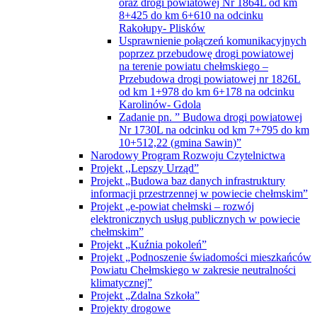
oraz drogi powiatowej Nr 1864L od km
8+425 do km 6+610 na odcinku
Rakołupy- Plisków
Usprawnienie połączeń komunikacyjnych
poprzez przebudowę drogi powiatowej
na terenie powiatu chełmskiego –
Przebudowa drogi powiatowej nr 1826L
od km 1+978 do km 6+178 na odcinku
Karolinów- Gdola
Zadanie pn. ” Budowa drogi powiatowej
Nr 1730L na odcinku od km 7+795 do km
10+512,22 (gmina Sawin)”
Narodowy Program Rozwoju Czytelnictwa
Projekt ,,Lepszy Urząd”
Projekt „Budowa baz danych infrastruktury
informacji przestrzennej w powiecie chełmskim”
Projekt „e-powiat chełmski – rozwój
elektronicznych usług publicznych w powiecie
chełmskim”
Projekt „Kuźnia pokoleń”
Projekt „Podnoszenie świadomości mieszkańców
Powiatu Chełmskiego w zakresie neutralności
klimatycznej”
Projekt „Zdalna Szkoła”
Projekty drogowe