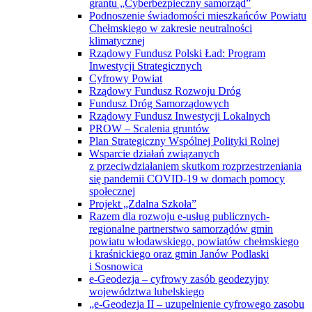
grantu „Cyberbezpieczny samorząd”
Podnoszenie świadomości mieszkańców Powiatu
Chełmskiego w zakresie neutralności
klimatycznej
Rządowy Fundusz Polski Ład: Program
Inwestycji Strategicznych
Cyfrowy Powiat
Rządowy Fundusz Rozwoju Dróg
Fundusz Dróg Samorządowych
Rządowy Fundusz Inwestycji Lokalnych
PROW – Scalenia gruntów
Plan Strategiczny Wspólnej Polityki Rolnej
Wsparcie działań związanych
z przeciwdziałaniem skutkom rozprzestrzeniania
się pandemii COVID-19 w domach pomocy
społecznej
Projekt „Zdalna Szkoła”
Razem dla rozwoju e-usług publicznych-
regionalne partnerstwo samorządów gmin
powiatu włodawskiego, powiatów chełmskiego
i kraśnickiego oraz gmin Janów Podlaski
i Sosnowica
e-Geodezja – cyfrowy zasób geodezyjny
województwa lubelskiego
„e-Geodezja II – uzupełnienie cyfrowego zasobu