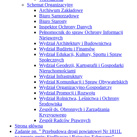
Schemat Organizacyjny
Archiwum Zakładowe
Biuro Samorządowe
Biuro Starosty
Inspektor Ochrony Danych
Pełnomocnik do spraw Ochrony Informacji
Niejawnych
Wydział Architektury i Budownictwa
Wydział Budżetu i Finansów
Wydział Edukacji, Kultury, Sportu i Spraw
Społecznych
Wydział Geodezji, Kartografii i Gospodarki
Nieruchomościami
Wydział Infrastruktury
Wydział Komunikacji i Spraw Obywatelskich
Wydział Organizacyjno-Gospodarczy
Wydział Promocji i Rozwoju
Wydział Rolnictwa, Leśnictwa i Ochrony
Środowiska
Zespół ds. Obronnych i Zarządzania
Kryzysowego
Zespół Radców Prawnych
Strona główna
Zadanie pn. ” Przebudowa drogi powiatowej Nr 1811L
na terenie gmin: Siedliszcze i Rejowiec Fabryczny”