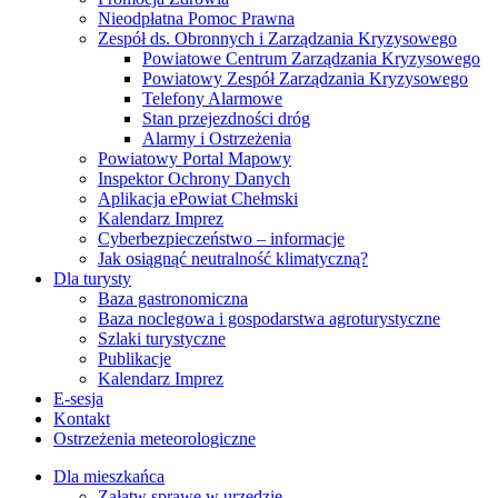
Nieodpłatna Pomoc Prawna
Zespół ds. Obronnych i Zarządzania Kryzysowego
Powiatowe Centrum Zarządzania Kryzysowego
Powiatowy Zespół Zarządzania Kryzysowego
Telefony Alarmowe
Stan przejezdności dróg
Alarmy i Ostrzeżenia
Powiatowy Portal Mapowy
Inspektor Ochrony Danych
Aplikacja ePowiat Chełmski
Kalendarz Imprez
Cyberbezpieczeństwo – informacje
Jak osiągnąć neutralność klimatyczną?
Dla turysty
Baza gastronomiczna
Baza noclegowa i gospodarstwa agroturystyczne
Szlaki turystyczne
Publikacje
Kalendarz Imprez
E-sesja
Kontakt
Ostrzeżenia meteorologiczne
Dla mieszkańca
Załatw sprawę w urzędzie