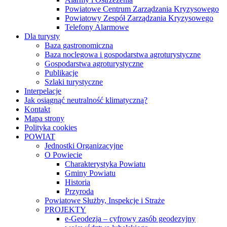
Powiatowe Centrum Zarządzania Kryzysowego
Powiatowy Zespół Zarządzania Kryzysowego
Telefony Alarmowe
Dla turysty
Baza gastronomiczna
Baza noclegowa i gospodarstwa agroturystyczne
Gospodarstwa agroturystyczne
Publikacje
Szlaki turystyczne
Interpelacje
Jak osiągnąć neutralność klimatyczną?
Kontakt
Mapa strony
Polityka cookies
POWIAT
Jednostki Organizacyjne
O Powiecie
Charakterystyka Powiatu
Gminy Powiatu
Historia
Przyroda
Powiatowe Służby, Inspekcje i Straże
PROJEKTY
e-Geodezja – cyfrowy zasób geodezyjny