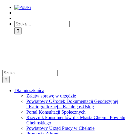
Skip
Skip
Skip
to:
to:
to:
Treść
Menu
Menu
główna
główne
dodatkowe
Szukaj
Śledź
E-
Facebook
BIP
Instagram
sprawę
PUAP
Szukaj
Dla mieszkańca
Załatw sprawę w urzędzie
Powiatowy Ośrodek Dokumentacji Geodezyjnej
i Kartograficznej – Katalog e-Usług
Portal Konsultacji Społecznych
Rzecznik konsumentów dla Miasta Chełm i Powiatu
Chełmskiego
Powiatowy Urząd Pracy w Chełmie
Promocja Zdrowia