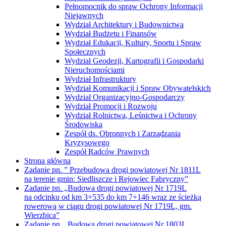
Pełnomocnik do spraw Ochrony Informacji
Niejawnych
Wydział Architektury i Budownictwa
Wydział Budżetu i Finansów
Wydział Edukacji, Kultury, Sportu i Spraw
Społecznych
Wydział Geodezji, Kartografii i Gospodarki
Nieruchomościami
Wydział Infrastruktury
Wydział Komunikacji i Spraw Obywatelskich
Wydział Organizacyjno-Gospodarczy
Wydział Promocji i Rozwoju
Wydział Rolnictwa, Leśnictwa i Ochrony
Środowiska
Zespół ds. Obronnych i Zarządzania
Kryzysowego
Zespół Radców Prawnych
Strona główna
Zadanie pn. ” Przebudowa drogi powiatowej Nr 1811L
na terenie gmin: Siedliszcze i Rejowiec Fabryczny”
Zadanie pn. „Budowa drogi powiatowej Nr 1719L
na odcinku od km 3+535 do km 7+146 wraz ze ścieżką
rowerową w ciągu drogi powiatowej Nr 1719L, gm.
Wierzbica”
Zadanie pn. „Budowa drogi powiatowej Nr 1803L