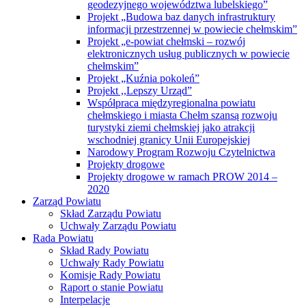
geodezyjnego województwa lubelskiego”
Projekt „Budowa baz danych infrastruktury
informacji przestrzennej w powiecie chełmskim”
Projekt „e-powiat chełmski – rozwój
elektronicznych usług publicznych w powiecie
chełmskim”
Projekt „Kuźnia pokoleń”
Projekt ,,Lepszy Urząd”
Współpraca międzyregionalna powiatu
chełmskiego i miasta Chełm szansą rozwoju
turystyki ziemi chełmskiej jako atrakcji
wschodniej granicy Unii Europejskiej
Narodowy Program Rozwoju Czytelnictwa
Projekty drogowe
Projekty drogowe w ramach PROW 2014 –
2020
Zarząd Powiatu
Skład Zarządu Powiatu
Uchwały Zarządu Powiatu
Rada Powiatu
Skład Rady Powiatu
Uchwały Rady Powiatu
Komisje Rady Powiatu
Raport o stanie Powiatu
Interpelacje