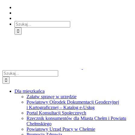
Skip
Skip
Skip
to:
to:
to:
Treść
Menu
Menu
główna
główne
dodatkowe
Szukaj
Śledź
E-
Facebook
BIP
Instagram
sprawę
PUAP
Szukaj
Dla mieszkańca
Załatw sprawę w urzędzie
Powiatowy Ośrodek Dokumentacji Geodezyjnej
i Kartograficznej – Katalog e-Usług
Portal Konsultacji Społecznych
Rzecznik konsumentów dla Miasta Chełm i Powiatu
Chełmskiego
Powiatowy Urząd Pracy w Chełmie
Promocja Zdrowia