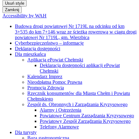
Usuń style
Zamknij
Accessibility by WAH
Budowa drogi powiatowej Nr 1719L na odcinku od km
3+535 do km 7+146 wraz ze ścieżką rowerową w ciągu drogi
powiatowej Nr 1719L, gm. Wierzbica
Cyberbezpieczeństwo – informacje
Deklaracja dostępności
Dla mieszkańca
Aplikacja ePowiat Chełmski
Deklaracja dostępności aplikacji ePowiat
Chełmski
Kalendarz Imprez
Nieodpłatna Pomoc Prawna
Promocja Zdrowia
Rzecznik konsumentów dla Miasta Chełm i Powiatu
Chełmskiego
Zespół ds. Obronnych i Zarządzania Kryzysowego
Alarmy i Ostrzeżenia
Powiatowe Centrum Zarządzania Kryzysowego
Powiatowy Zespół Zarządzania Kryzysowego
Telefony Alarmowe
Dla turysty
Baza gastronomiczna