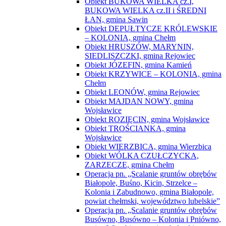
Obiekt BUKOWA WIELKA cz.I,
BUKOWA WIELKA cz.II i ŚREDNI
ŁAN, gmina Sawin
Obiekt DEPUŁTYCZE KRÓLEWSKIE
– KOLONIA, gmina Chełm
Obiekt HRUSZÓW, MARYNIN,
SIEDLISZCZKI, gmina Rejowiec
Obiekt JÓZEFIN, gmina Kamień
Obiekt KRZYWICE – KOLONIA, gmina
Chełm
Obiekt LEONÓW, gmina Rejowiec
Obiekt MAJDAN NOWY, gmina
Wojsławice
Obiekt ROZIĘCIN, gmina Wojsławice
Obiekt TROŚCIANKA, gmina
Wojsławice
Obiekt WIERZBICA, gmina Wierzbica
Obiekt WÓLKA CZUŁCZYCKA,
ZARZECZE, gmina Chełm
Operacja pn. „Scalanie gruntów obrębów
Białopole, Buśno, Kicin, Strzelce –
Kolonia i Zabudnowo, gmina Białopole,
powiat chełmski, województwo lubelskie”
Operacja pn. „Scalanie gruntów obrębów
Busówno, Busówno – Kolonia i Pniówno,