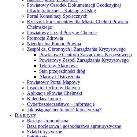
Powiatowy Ośrodek Dokumentacji Geodezyjnej
i Kartograficznej – Katalog e-Usług
Portal Konsultacji Społecznych
Rzecznik konsumentów dla Miasta Chełm i Powiatu
Chełmskiego
Powiatowy Urząd Pracy w Chełmie
Promocja Zdrowia
Nieodpłatna Pomoc Prawna
Zespół ds. Obronnych i Zarządzania Kryzysowego
Powiatowe Centrum Zarządzania Kryzysowego
Powiatowy Zespół Zarządzania Kryzysowego
Telefony Alarmowe
Stan przejezdności dróg
Alarmy i Ostrzeżenia
Powiatowy Portal Mapowy
Inspektor Ochrony Danych
Aplikacja ePowiat Chełmski
Kalendarz Imprez
Cyberbezpieczeństwo – informacje
Jak osiągnąć neutralność klimatyczną?
Dla turysty
Baza gastronomiczna
Baza noclegowa i gospodarstwa agroturystyczne
Szlaki turystyczne