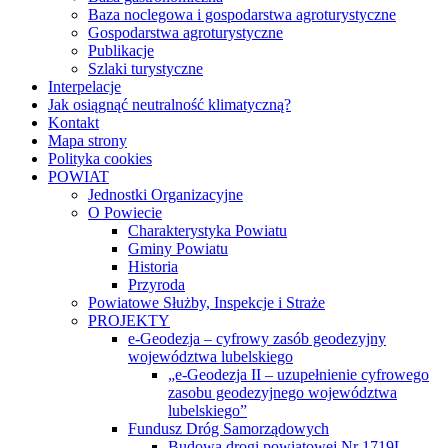
Baza noclegowa i gospodarstwa agroturystyczne
Gospodarstwa agroturystyczne
Publikacje
Szlaki turystyczne
Interpelacje
Jak osiągnąć neutralność klimatyczną?
Kontakt
Mapa strony
Polityka cookies
POWIAT
Jednostki Organizacyjne
O Powiecie
Charakterystyka Powiatu
Gminy Powiatu
Historia
Przyroda
Powiatowe Służby, Inspekcje i Straże
PROJEKTY
e-Geodezja – cyfrowy zasób geodezyjny
województwa lubelskiego
„e-Geodezja II – uzupełnienie cyfrowego
zasobu geodezyjnego województwa
lubelskiego”
Fundusz Dróg Samorządowych
Budowa drogi powiatowej Nr 1719L