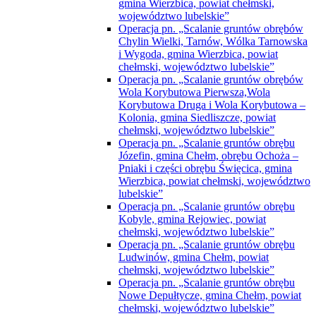
gmina Wierzbica, powiat chełmski,
województwo lubelskie”
Operacja pn. „Scalanie gruntów obrębów
Chylin Wielki, Tarnów, Wólka Tarnowska
i Wygoda, gmina Wierzbica, powiat
chełmski, województwo lubelskie”
Operacja pn. „Scalanie gruntów obrębów
Wola Korybutowa Pierwsza,Wola
Korybutowa Druga i Wola Korybutowa –
Kolonia, gmina Siedliszcze, powiat
chełmski, województwo lubelskie”
Operacja pn. „Scalanie gruntów obrębu
Józefin, gmina Chełm, obrębu Ochoża –
Pniaki i części obrębu Święcica, gmina
Wierzbica, powiat chełmski, województwo
lubelskie”
Operacja pn. „Scalanie gruntów obrębu
Kobyle, gmina Rejowiec, powiat
chełmski, województwo lubelskie”
Operacja pn. „Scalanie gruntów obrębu
Ludwinów, gmina Chełm, powiat
chełmski, województwo lubelskie”
Operacja pn. „Scalanie gruntów obrębu
Nowe Depułtycze, gmina Chełm, powiat
chełmski, województwo lubelskie”