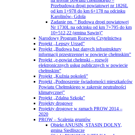
na terenie powiatu chełmskiego –
Przebudowa drogi powiatowej nr 1826L
od km 1+978 do km 6+178 na odcinku
Karolinów- Gdola
Zadanie pn. ” Budowa drogi powiatowej
Nr 1730L na odcinku od km 7+795 do km
10+512,22 (gmina Sawin)”
Narodowy Program Rozwoju Czytelnictwa
Projekt ,,Lepszy Urząd”
Projekt „Budowa baz danych infrastruktury
informacji przestrzennej w powiecie chełmskim”
Projekt „e-powiat chełmski – rozwój
elektronicznych usług publicznych w powiecie
chełmskim”
Projekt „Kuźnia pokoleń”
Projekt „Podnoszenie świadomości mieszkańców
Powiatu Chełmskiego w zakresie neutralności
klimatycznej”
Projekt „Zdalna Szkoła”
Projekty drogowe
Projekty drogowe w ramach PROW 2014 –
2020
PROW – Scalenia gruntów
Obiekt ANUSIN, STASIN DOLNY,
gmina Siedliszcze