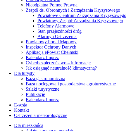
Nieodpłatna Pomoc Prawna
Zespół ds. Obronnych i Zarządzania Kryzysowego
Powiatowe Centrum Zarządzania Kryzysowego
Powiatowy Zespół Zarządzania Kryzysowego
Telefony Alarmowe
Stan przejezdności dróg
Alarmy i Ostrzeżenia
Powiatowy Portal Mapowy
Inspektor Ochrony Danych
Aplikacja ePowiat Chełmski
Kalendarz Imprez
Cyberbezpieczeństwo – informacje
Jak osiągnąć neutralność klimatyczną?
Dla turysty
Baza gastronomiczna
Baza noclegowa i gospodarstwa agroturystyczne
Szlaki turystyczne
Publikacje
Kalendarz Imprez
E-sesja
Kontakt
Ostrzeżenia meteorologiczne
Dla mieszkańca
Załatw sprawę w urzędzie