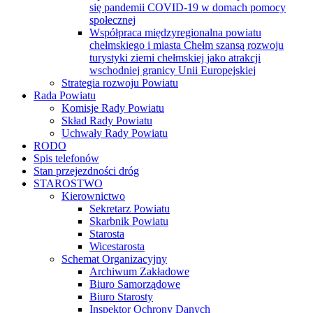
się pandemii COVID-19 w domach pomocy
społecznej
Współpraca międzyregionalna powiatu
chełmskiego i miasta Chełm szansą rozwoju
turystyki ziemi chełmskiej jako atrakcji
wschodniej granicy Unii Europejskiej
Strategia rozwoju Powiatu
Rada Powiatu
Komisje Rady Powiatu
Skład Rady Powiatu
Uchwały Rady Powiatu
RODO
Spis telefonów
Stan przejezdności dróg
STAROSTWO
Kierownictwo
Sekretarz Powiatu
Skarbnik Powiatu
Starosta
Wicestarosta
Schemat Organizacyjny
Archiwum Zakładowe
Biuro Samorządowe
Biuro Starosty
Inspektor Ochrony Danych