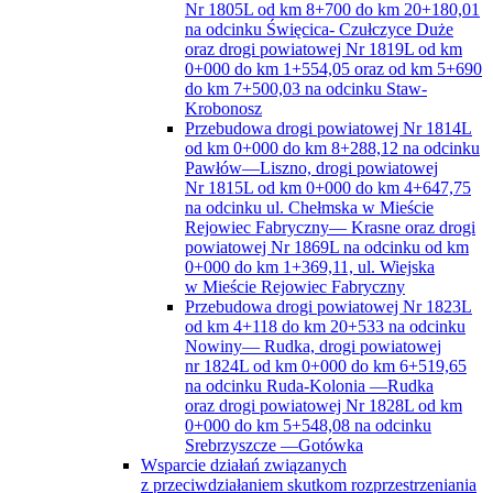
Nr 1805L od km 8+700 do km 20+180,01
na odcinku Święcica- Czułczyce Duże
oraz drogi powiatowej Nr 1819L od km
0+000 do km 1+554,05 oraz od km 5+690
do km 7+500,03 na odcinku Staw-
Krobonosz
Przebudowa drogi powiatowej Nr 1814L
od km 0+000 do km 8+288,12 na odcinku
Pawłów—Liszno, drogi powiatowej
Nr 1815L od km 0+000 do km 4+647,75
na odcinku ul. Chełmska w Mieście
Rejowiec Fabryczny— Krasne oraz drogi
powiatowej Nr 1869L na odcinku od km
0+000 do km 1+369,11, ul. Wiejska
w Mieście Rejowiec Fabryczny
Przebudowa drogi powiatowej Nr 1823L
od km 4+118 do km 20+533 na odcinku
Nowiny— Rudka, drogi powiatowej
nr 1824L od km 0+000 do km 6+519,65
na odcinku Ruda-Kolonia —Rudka
oraz drogi powiatowej Nr 1828L od km
0+000 do km 5+548,08 na odcinku
Srebrzyszcze —Gotówka
Wsparcie działań związanych
z przeciwdziałaniem skutkom rozprzestrzeniania