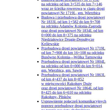
na odcinku od km 3+535 do km 7+146
wraz ze ścieżką rowerową w ciągu drogi
powiatowej Nr 1719L, gm. Wierzbica
Budowa i przebudowa drogi powiatowej
Nr 1833L od km 1+582 do km 9+708
na odcinku Adamów Kolonia-Zagroda
oraz drogi powiatowej Nr 1834L od km
0+000 do km 8+375 na odcinku
Niedziałowice Drugie-Depułtycze
Królewskie
Przebudowa drogi powiatowej Nr 1719L
od km 7+908 do km 16+108 na odcinku
Busówno Kolonia—Wólka Tarnowska
Przebudowa drogi powiatowej Nr 1804L
na odcinku od km 0+000 do km 9+014,
gm. Wierzbica, gm. Sawin
Przebudowa drogi powiatowej Nr 1863L
od km 4+437 do km 8+852
w miejscowości Rakołupy Duże
oraz drogi powiatowej Nr 1864L od km
8+425 do km 6+610 na odcinku
Rakołupy- Plisków
Usprawnienie połączeń komunikacyjnych
poprzez przebudowę drogi powiatowej