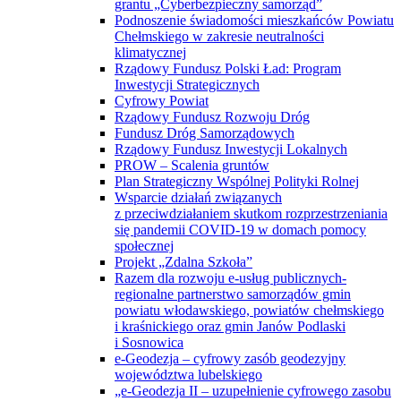
grantu „Cyberbezpieczny samorząd”
Podnoszenie świadomości mieszkańców Powiatu
Chełmskiego w zakresie neutralności
klimatycznej
Rządowy Fundusz Polski Ład: Program
Inwestycji Strategicznych
Cyfrowy Powiat
Rządowy Fundusz Rozwoju Dróg
Fundusz Dróg Samorządowych
Rządowy Fundusz Inwestycji Lokalnych
PROW – Scalenia gruntów
Plan Strategiczny Wspólnej Polityki Rolnej
Wsparcie działań związanych
z przeciwdziałaniem skutkom rozprzestrzeniania
się pandemii COVID-19 w domach pomocy
społecznej
Projekt „Zdalna Szkoła”
Razem dla rozwoju e-usług publicznych-
regionalne partnerstwo samorządów gmin
powiatu włodawskiego, powiatów chełmskiego
i kraśnickiego oraz gmin Janów Podlaski
i Sosnowica
e-Geodezja – cyfrowy zasób geodezyjny
województwa lubelskiego
„e-Geodezja II – uzupełnienie cyfrowego zasobu