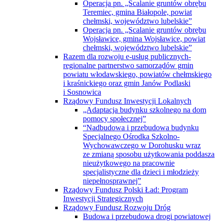
Operacja pn. „Scalanie gruntów obrębu
Teremiec, gmina Białopole, powiat
chełmski, województwo lubelskie”
Operacja pn. „Scalanie gruntów obrębu
Wojsławice, gmina Wojsławice, powiat
chełmski, województwo lubelskie”
Razem dla rozwoju e-usług publicznych-
regionalne partnerstwo samorządów gmin
powiatu włodawskiego, powiatów chełmskiego
i kraśnickiego oraz gmin Janów Podlaski
i Sosnowica
Rządowy Fundusz Inwestycji Lokalnych
„Adaptacja budynku szkolnego na dom
pomocy społecznej”
“Nadbudowa i przebudowa budynku
Specjalnego Ośrodka Szkolno-
Wychowawczego w Dorohusku wraz
ze zmianą sposobu użytkowania poddasza
nieużytkowego na pracownie
specjalistyczne dla dzieci i młodzieży
niepełnosprawnej”
Rządowy Fundusz Polski Ład: Program
Inwestycji Strategicznych
Rządowy Fundusz Rozwoju Dróg
Budowa i przebudowa drogi powiatowej