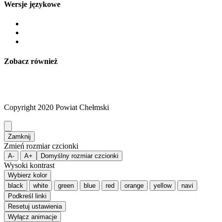
Wersje językowe
Zobacz również
Copyright 2020 Powiat Chełmski
Zamknij
Zmień rozmiar czcionki
A-
A+
Domyślny rozmiar czcionki
Wysoki kontrast
Wybierz kolor
black
white
green
blue
red
orange
yellow
navi
Podkreśl linki
Resetuj ustawienia
Wyłącz animacje