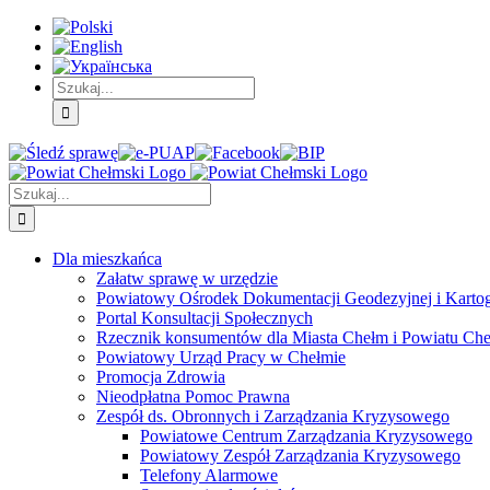
Skip
Skip
Skip
to:
to:
to:
Treść
Menu
Menu
główna
główne
dodatkowe
Szukaj
Śledź
E-
Facebook
BIP
Instagram
sprawę
PUAP
Szukaj
Dla mieszkańca
Załatw sprawę w urzędzie
Powiatowy Ośrodek Dokumentacji Geodezyjnej i Kartogr
Portal Konsultacji Społecznych
Rzecznik konsumentów dla Miasta Chełm i Powiatu Ch
Powiatowy Urząd Pracy w Chełmie
Promocja Zdrowia
Nieodpłatna Pomoc Prawna
Zespół ds. Obronnych i Zarządzania Kryzysowego
Powiatowe Centrum Zarządzania Kryzysowego
Powiatowy Zespół Zarządzania Kryzysowego
Telefony Alarmowe