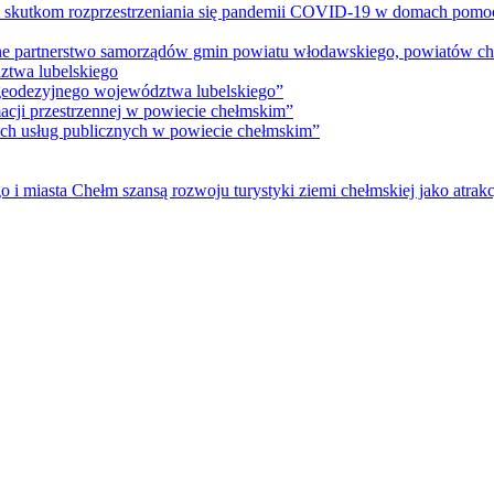
m skutkom rozprzestrzeniania się pandemii COVID-19 w domach pomoc
lne partnerstwo samorządów gmin powiatu włodawskiego, powiatów che
ztwa lubelskiego
 geodezyjnego województwa lubelskiego”
acji przestrzennej w powiecie chełmskim”
nych usług publicznych w powiecie chełmskim”
i miasta Chełm szansą rozwoju turystyki ziemi chełmskiej jako atrakc