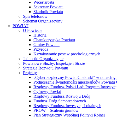
Wicestarosta
Sekretarz Powiatu
Skarbnik Powiatu
Spis telefonów
Schemat Organizacyjny
POWIAT
O Powiecie
Historia
Charakterystyka Powiatu
Gminy Powiatu
Przyroda
Kształtowanie postaw proekologicznych
Jednostki Organizacyjne
Powiatowe Służby, Inspekcje i Straże
Strategia Rozwoju Powiatu
Projekty
„Cyberbezpieczny Powiat Chełmski” w ramach gr
Podnoszenie świadomości mieszkańców Powiatu Ch
Rządowy Fundusz Polski Ład: Program Inwestycji
Cyfrowy Powiat
Rządowy Fundusz Rozwoju Dróg
Fundusz Dróg Samorządowych
Rządowy Fundusz Inwestycji Lokalnych
PROW – Scalenia gruntów
Plan Strategiczny Wspólnej Polityki Rolnej