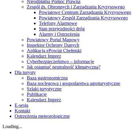
Nieodpłatna Pomoc Prawna
Zespół ds. Obronnych i Zarządzania Kryzysowego
Powiatowe Centrum Zarządzania Kryzysowego
Powiatowy Zespół Zarządzania Kryzysowego
Telefony Alarmowe
Stan przejezdności dróg
Alarmy i Ostrzeżenia
Powiatowy Portal Mapowy
Inspektor Ochrony Danych
Aplikacja ePowiat Chełmski
Kalendarz Imprez
Cyberbezpieczeństwo – informacje
Jak osiągnąć neutralność klimatyczną?
Dla turysty
Baza gastronomiczna
Baza noclegowa i gospodarstwa agroturystyczne
Szlaki turystyczne
Publikacje
Kalendarz Imprez
E-sesja
Kontakt
Ostrzeżenia meteorologiczne
Loading...