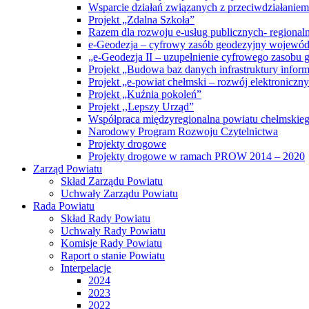
Wsparcie działań związanych z przeciwdziałanie
Projekt „Zdalna Szkoła”
Razem dla rozwoju e-usług publicznych- regiona
e-Geodezja – cyfrowy zasób geodezyjny wojewód
„e-Geodezja II – uzupełnienie cyfrowego zasobu
Projekt „Budowa baz danych infrastruktury inform
Projekt „e-powiat chełmski – rozwój elektronicz
Projekt „Kuźnia pokoleń”
Projekt ,,Lepszy Urząd”
Współpraca międzyregionalna powiatu chełmskiego 
Narodowy Program Rozwoju Czytelnictwa
Projekty drogowe
Projekty drogowe w ramach PROW 2014 – 2020
Zarząd Powiatu
Skład Zarządu Powiatu
Uchwały Zarządu Powiatu
Rada Powiatu
Skład Rady Powiatu
Uchwały Rady Powiatu
Komisje Rady Powiatu
Raport o stanie Powiatu
Interpelacje
2024
2023
2022