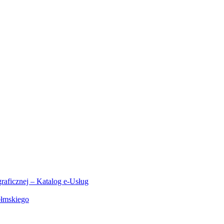
aficznej – Katalog e-Usług
ełmskiego