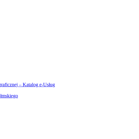
aficznej – Katalog e-Usług
ełmskiego