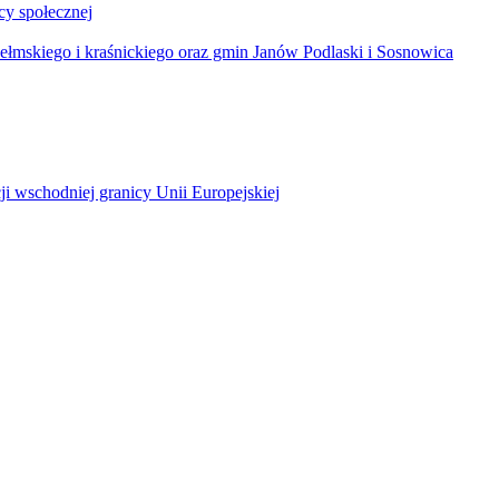
y społecznej
łmskiego i kraśnickiego oraz gmin Janów Podlaski i Sosnowica
ji wschodniej granicy Unii Europejskiej