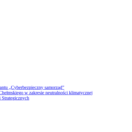
antu „Cyberbezpieczny samorząd”
ełmskiego w zakresie neutralności klimatycznej
 Strategicznych