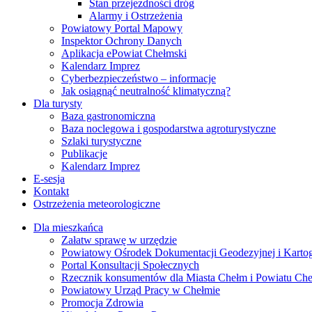
Stan przejezdności dróg
Alarmy i Ostrzeżenia
Powiatowy Portal Mapowy
Inspektor Ochrony Danych
Aplikacja ePowiat Chełmski
Kalendarz Imprez
Cyberbezpieczeństwo – informacje
Jak osiągnąć neutralność klimatyczną?
Dla turysty
Baza gastronomiczna
Baza noclegowa i gospodarstwa agroturystyczne
Szlaki turystyczne
Publikacje
Kalendarz Imprez
E-sesja
Kontakt
Ostrzeżenia meteorologiczne
Dla mieszkańca
Załatw sprawę w urzędzie
Powiatowy Ośrodek Dokumentacji Geodezyjnej i Kartogr
Portal Konsultacji Społecznych
Rzecznik konsumentów dla Miasta Chełm i Powiatu Ch
Powiatowy Urząd Pracy w Chełmie
Promocja Zdrowia