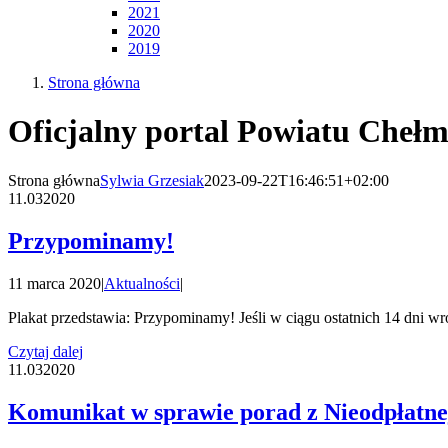
2021
2020
2019
Strona główna
Oficjalny portal Powiatu Chełm
Strona główna
Sylwia Grzesiak
2023-09-22T16:46:51+02:00
11.03
2020
Przypominamy!
11 marca 2020
|
Aktualności
|
Plakat przedstawia: Przypominamy! Jeśli w ciągu ostatnich 14 dni wró
Czytaj dalej
11.03
2020
Komunikat w sprawie porad z Nieodpłatn