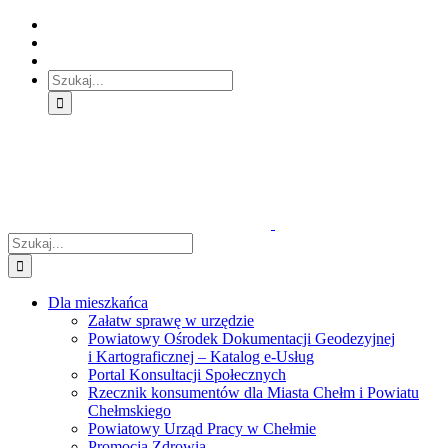
Skip
Skip
Skip
to:
to:
to:
Treść
Menu
Menu
główna
główne
dodatkowe
Szukaj
Śledź
E-
Facebook
BIP
Instagram
sprawę
PUAP
Szukaj
Dla mieszkańca
Załatw sprawę w urzędzie
Powiatowy Ośrodek Dokumentacji Geodezyjnej
i Kartograficznej – Katalog e-Usług
Portal Konsultacji Społecznych
Rzecznik konsumentów dla Miasta Chełm i Powiatu
Chełmskiego
Powiatowy Urząd Pracy w Chełmie
Promocja Zdrowia