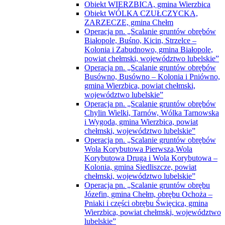
Obiekt WIERZBICA, gmina Wierzbica
Obiekt WÓLKA CZUŁCZYCKA,
ZARZECZE, gmina Chełm
Operacja pn. „Scalanie gruntów obrębów
Białopole, Buśno, Kicin, Strzelce –
Kolonia i Zabudnowo, gmina Białopole,
powiat chełmski, województwo lubelskie”
Operacja pn. „Scalanie gruntów obrębów
Busówno, Busówno – Kolonia i Pniówno,
gmina Wierzbica, powiat chełmski,
województwo lubelskie”
Operacja pn. „Scalanie gruntów obrębów
Chylin Wielki, Tarnów, Wólka Tarnowska
i Wygoda, gmina Wierzbica, powiat
chełmski, województwo lubelskie”
Operacja pn. „Scalanie gruntów obrębów
Wola Korybutowa Pierwsza,Wola
Korybutowa Druga i Wola Korybutowa –
Kolonia, gmina Siedliszcze, powiat
chełmski, województwo lubelskie”
Operacja pn. „Scalanie gruntów obrębu
Józefin, gmina Chełm, obrębu Ochoża –
Pniaki i części obrębu Święcica, gmina
Wierzbica, powiat chełmski, województwo
lubelskie”