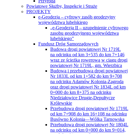
Przyroda
Powiatowe Służby, Inspekcje i Straże
PROJEKTY
e-Geodezja – cyfrowy zasób geodezyjny
województwa lubelskiego
„e-Geodezja II – uzupełnienie cyfrowego
zasobu geodezyjnego województwa
lubelskiego”
Fundusz Dróg Samorządowych
Budowa drogi powiatowej Nr 1719L
na odcinku od km 3+535 do km 7+146
wraz ze ścieżką rowerową w ciągu drogi
powiatowej Nr 1719L, gm. Wierzbica
Budowa i przebudowa drogi powiatowej
Nr 1833L od km 1+582 do km 9+708
na odcinku Adamów Kolonia-Zagroda
oraz drogi powiatowej Nr 1834L od km
0+000 do km 8+375 na odcinku
Niedziałowice Drugie-Depułtycze
Królewskie
Przebudowa drogi powiatowej Nr 1719L
od km 7+908 do km 16+108 na odcinku
Busówno Kolonia—Wólka Tarnowska
Przebudowa drogi powiatowej Nr 1804L
na odcinku od km 0+000 do km 9+014,