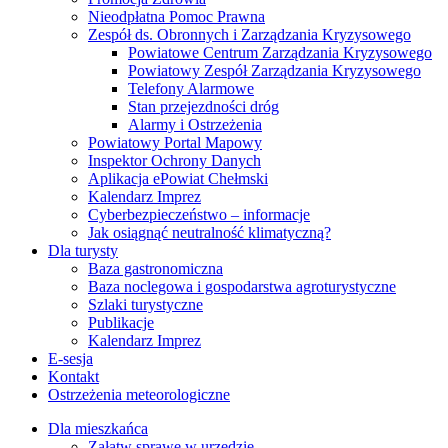
Nieodpłatna Pomoc Prawna
Zespół ds. Obronnych i Zarządzania Kryzysowego
Powiatowe Centrum Zarządzania Kryzysowego
Powiatowy Zespół Zarządzania Kryzysowego
Telefony Alarmowe
Stan przejezdności dróg
Alarmy i Ostrzeżenia
Powiatowy Portal Mapowy
Inspektor Ochrony Danych
Aplikacja ePowiat Chełmski
Kalendarz Imprez
Cyberbezpieczeństwo – informacje
Jak osiągnąć neutralność klimatyczną?
Dla turysty
Baza gastronomiczna
Baza noclegowa i gospodarstwa agroturystyczne
Szlaki turystyczne
Publikacje
Kalendarz Imprez
E-sesja
Kontakt
Ostrzeżenia meteorologiczne
Dla mieszkańca
Załatw sprawę w urzędzie