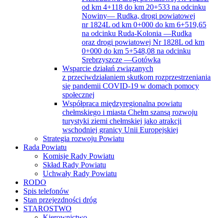
od km 4+118 do km 20+533 na odcinku
Nowiny— Rudka, drogi powiatowej
nr 1824L od km 0+000 do km 6+519,65
na odcinku Ruda-Kolonia —Rudka
oraz drogi powiatowej Nr 1828L od km
0+000 do km 5+548,08 na odcinku
Srebrzyszcze —Gotówka
Wsparcie działań związanych
z przeciwdziałaniem skutkom rozprzestrzeniania
się pandemii COVID-19 w domach pomocy
społecznej
Współpraca międzyregionalna powiatu
chełmskiego i miasta Chełm szansą rozwoju
turystyki ziemi chełmskiej jako atrakcji
wschodniej granicy Unii Europejskiej
Strategia rozwoju Powiatu
Rada Powiatu
Komisje Rady Powiatu
Skład Rady Powiatu
Uchwały Rady Powiatu
RODO
Spis telefonów
Stan przejezdności dróg
STAROSTWO
Kierownictwo