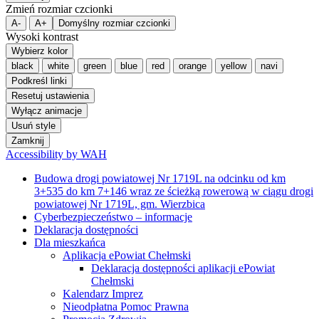
Zmień rozmiar czcionki
A-
A+
Domyślny rozmiar czcionki
Wysoki kontrast
Wybierz kolor
black
white
green
blue
red
orange
yellow
navi
Podkreśl linki
Resetuj ustawienia
Wyłącz animacje
Usuń style
Zamknij
Accessibility by WAH
Budowa drogi powiatowej Nr 1719L na odcinku od km
3+535 do km 7+146 wraz ze ścieżką rowerową w ciągu drogi
powiatowej Nr 1719L, gm. Wierzbica
Cyberbezpieczeństwo – informacje
Deklaracja dostępności
Dla mieszkańca
Aplikacja ePowiat Chełmski
Deklaracja dostępności aplikacji ePowiat
Chełmski
Kalendarz Imprez
Nieodpłatna Pomoc Prawna