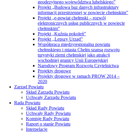
geodezyjnego województwa lubelskiego”
Projekt „Budowa baz danych infrastruktury
informacji przestrzennej w powiecie chełmskim”
Projekt „e-powiat chełmski – rozwój
elektronicznych usług publicznych w powiecie
chełmskim”
Projekt „Kuźnia pokoleń”
Projekt ,,Lepszy Urząd”
Współpraca międzyregionalna powiatu
chełmskiego i miasta Chełm szansą rozwoju
turystyki ziemi chełmskiej jako atrakcji
wschodniej granicy Unii Europejskiej
Narodowy Program Rozwoju Czytelnictwa
Projekty drogowe
Projekty drogowe w ramach PROW 2014 –
2020
Zarząd Powiatu
Skład Zarządu Powiatu
Uchwały Zarządu Powiatu
Rada Powiatu
Skład Rady Powiatu
Uchwały Rady Powiatu
Komisje Rady Powiatu
Raport o stanie Powiatu
Interpelacje