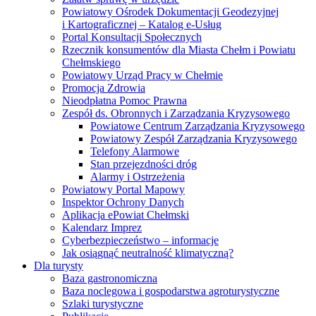
Powiatowy Ośrodek Dokumentacji Geodezyjnej
i Kartograficznej – Katalog e-Usług
Portal Konsultacji Społecznych
Rzecznik konsumentów dla Miasta Chełm i Powiatu
Chełmskiego
Powiatowy Urząd Pracy w Chełmie
Promocja Zdrowia
Nieodpłatna Pomoc Prawna
Zespół ds. Obronnych i Zarządzania Kryzysowego
Powiatowe Centrum Zarządzania Kryzysowego
Powiatowy Zespół Zarządzania Kryzysowego
Telefony Alarmowe
Stan przejezdności dróg
Alarmy i Ostrzeżenia
Powiatowy Portal Mapowy
Inspektor Ochrony Danych
Aplikacja ePowiat Chełmski
Kalendarz Imprez
Cyberbezpieczeństwo – informacje
Jak osiągnąć neutralność klimatyczną?
Dla turysty
Baza gastronomiczna
Baza noclegowa i gospodarstwa agroturystyczne
Szlaki turystyczne