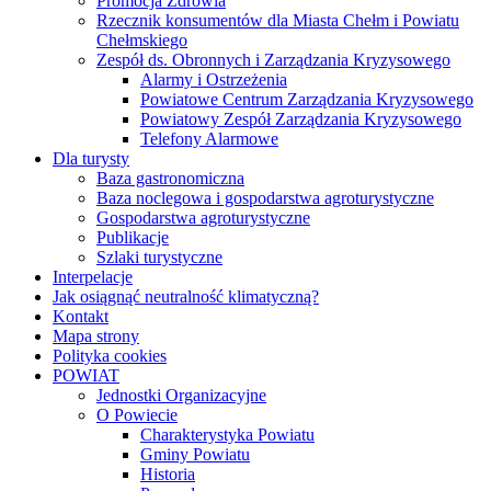
Promocja Zdrowia
Rzecznik konsumentów dla Miasta Chełm i Powiatu
Chełmskiego
Zespół ds. Obronnych i Zarządzania Kryzysowego
Alarmy i Ostrzeżenia
Powiatowe Centrum Zarządzania Kryzysowego
Powiatowy Zespół Zarządzania Kryzysowego
Telefony Alarmowe
Dla turysty
Baza gastronomiczna
Baza noclegowa i gospodarstwa agroturystyczne
Gospodarstwa agroturystyczne
Publikacje
Szlaki turystyczne
Interpelacje
Jak osiągnąć neutralność klimatyczną?
Kontakt
Mapa strony
Polityka cookies
POWIAT
Jednostki Organizacyjne
O Powiecie
Charakterystyka Powiatu
Gminy Powiatu
Historia