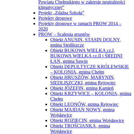
Powiatu Chełmskiego w zakresie neutralności
klimatycznej”
Projekt „Zdalna Szkoła”
Projekty drogowe
Projekty drogowe w ramach PROW 2014 –
2020
PROW – Scalenia gruntów
Obiekt ANUSIN, STASIN DOLNY,
gmina Siedliszcze
Obiekt BUKOWA WIELKA cz.I,
BUKOWA WIELKA cz.II i ŚREDNI
ŁAN, gmina Sawin
Obiekt DEPUŁTYCZE KRÓLEWSKIE
– KOLONIA, gmina Chełm
Obiekt HRUSZÓW, MARYNIN,
SIEDLISZCZKI, gmina Rejowiec
Obiekt JÓZEFIN, gmina Kamień
Obiekt KRZYWICE – KOLONIA, gmina
Chełm
Obiekt LEONÓW, gmina Rejowiec
Obiekt MAJDAN NOWY, gmina
Wojsławice
Obiekt ROZIĘCIN, gmina Wojsławice
Obiekt TROŚCIANKA, gmina
Wojsławice