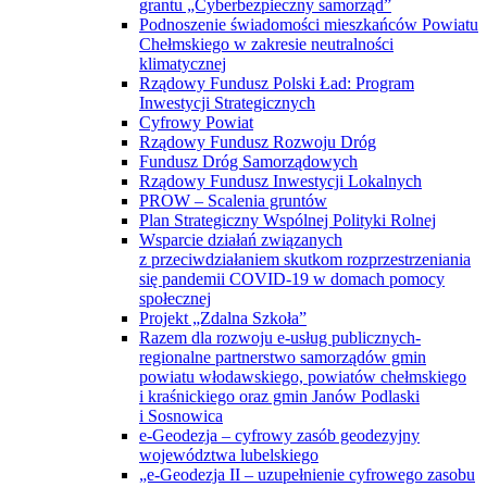
grantu „Cyberbezpieczny samorząd”
Podnoszenie świadomości mieszkańców Powiatu
Chełmskiego w zakresie neutralności
klimatycznej
Rządowy Fundusz Polski Ład: Program
Inwestycji Strategicznych
Cyfrowy Powiat
Rządowy Fundusz Rozwoju Dróg
Fundusz Dróg Samorządowych
Rządowy Fundusz Inwestycji Lokalnych
PROW – Scalenia gruntów
Plan Strategiczny Wspólnej Polityki Rolnej
Wsparcie działań związanych
z przeciwdziałaniem skutkom rozprzestrzeniania
się pandemii COVID-19 w domach pomocy
społecznej
Projekt „Zdalna Szkoła”
Razem dla rozwoju e-usług publicznych-
regionalne partnerstwo samorządów gmin
powiatu włodawskiego, powiatów chełmskiego
i kraśnickiego oraz gmin Janów Podlaski
i Sosnowica
e-Geodezja – cyfrowy zasób geodezyjny
województwa lubelskiego
„e-Geodezja II – uzupełnienie cyfrowego zasobu