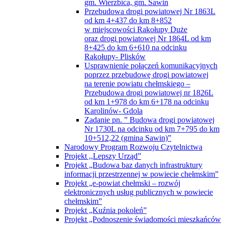
gm. Wierzbica, gm. Sawin
Przebudowa drogi powiatowej Nr 1863L
od km 4+437 do km 8+852
w miejscowości Rakołupy Duże
oraz drogi powiatowej Nr 1864L od km
8+425 do km 6+610 na odcinku
Rakołupy- Plisków
Usprawnienie połączeń komunikacyjnych
poprzez przebudowę drogi powiatowej
na terenie powiatu chełmskiego –
Przebudowa drogi powiatowej nr 1826L
od km 1+978 do km 6+178 na odcinku
Karolinów- Gdola
Zadanie pn. ” Budowa drogi powiatowej
Nr 1730L na odcinku od km 7+795 do km
10+512,22 (gmina Sawin)”
Narodowy Program Rozwoju Czytelnictwa
Projekt ,,Lepszy Urząd”
Projekt „Budowa baz danych infrastruktury
informacji przestrzennej w powiecie chełmskim”
Projekt „e-powiat chełmski – rozwój
elektronicznych usług publicznych w powiecie
chełmskim”
Projekt „Kuźnia pokoleń”
Projekt „Podnoszenie świadomości mieszkańców