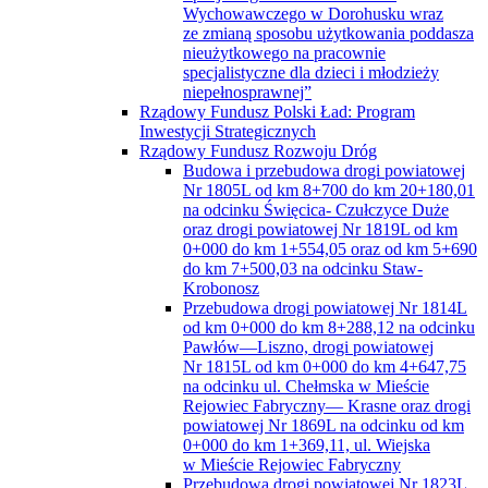
Wychowawczego w Dorohusku wraz
ze zmianą sposobu użytkowania poddasza
nieużytkowego na pracownie
specjalistyczne dla dzieci i młodzieży
niepełnosprawnej”
Rządowy Fundusz Polski Ład: Program
Inwestycji Strategicznych
Rządowy Fundusz Rozwoju Dróg
Budowa i przebudowa drogi powiatowej
Nr 1805L od km 8+700 do km 20+180,01
na odcinku Święcica- Czułczyce Duże
oraz drogi powiatowej Nr 1819L od km
0+000 do km 1+554,05 oraz od km 5+690
do km 7+500,03 na odcinku Staw-
Krobonosz
Przebudowa drogi powiatowej Nr 1814L
od km 0+000 do km 8+288,12 na odcinku
Pawłów—Liszno, drogi powiatowej
Nr 1815L od km 0+000 do km 4+647,75
na odcinku ul. Chełmska w Mieście
Rejowiec Fabryczny— Krasne oraz drogi
powiatowej Nr 1869L na odcinku od km
0+000 do km 1+369,11, ul. Wiejska
w Mieście Rejowiec Fabryczny
Przebudowa drogi powiatowej Nr 1823L