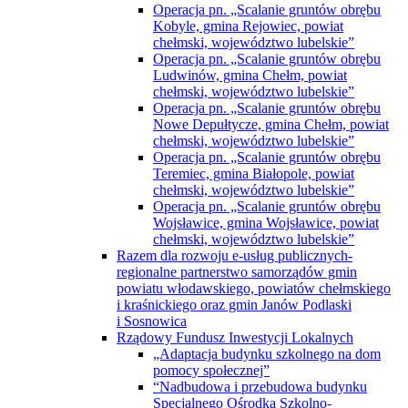
Operacja pn. „Scalanie gruntów obrębu
Kobyle, gmina Rejowiec, powiat
chełmski, województwo lubelskie”
Operacja pn. „Scalanie gruntów obrębu
Ludwinów, gmina Chełm, powiat
chełmski, województwo lubelskie”
Operacja pn. „Scalanie gruntów obrębu
Nowe Depułtycze, gmina Chełm, powiat
chełmski, województwo lubelskie”
Operacja pn. „Scalanie gruntów obrębu
Teremiec, gmina Białopole, powiat
chełmski, województwo lubelskie”
Operacja pn. „Scalanie gruntów obrębu
Wojsławice, gmina Wojsławice, powiat
chełmski, województwo lubelskie”
Razem dla rozwoju e-usług publicznych-
regionalne partnerstwo samorządów gmin
powiatu włodawskiego, powiatów chełmskiego
i kraśnickiego oraz gmin Janów Podlaski
i Sosnowica
Rządowy Fundusz Inwestycji Lokalnych
„Adaptacja budynku szkolnego na dom
pomocy społecznej”
“Nadbudowa i przebudowa budynku
Specjalnego Ośrodka Szkolno-