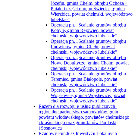
Józefin, gmina Chełm, obrębu Ochoża –
Pniaki i części obrębu Święcica, gmina
Wierzbica, powiat chełmski, województwo
lubelskie”
Operacja pn. „Scalanie gruntów obrębu
Kobyle, gmina Rejowiec, powiat
chełmski, województwo lubelskie”
Operacja pn. „Scalanie gruntów obrębu
Ludwinów, gmina Chełm, powiat
chełmski, województwo lubelskie”
Operacja pn. „Scalanie gruntów obrębu
Nowe Depułtycze, gmina Chełm, powiat
chełmski, województwo lubelskie”
Operacja pn. „Scalanie gruntów obrębu
Teremiec, gmina Białopole, powiat
chełmski, województwo lubelskie”
Operacja pn. „Scalanie gruntów obrębu
Wojsławice, gmina Wojsławice, powiat
chełmski, województwo lubelskie”
Razem dla rozwoju e-usług publicznych-
regionalne partnerstwo samorządów gmin
powiatu włodawskiego, powiatów chełmskiego
i kraśnickiego oraz gmin Janów Podlaski
i Sosnowica
Rządowy Fundusz Inwestycji Lokalnych