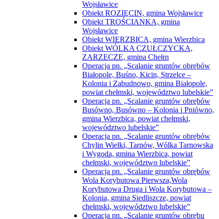
Wojsławice
Obiekt ROZIĘCIN, gmina Wojsławice
Obiekt TROŚCIANKA, gmina
Wojsławice
Obiekt WIERZBICA, gmina Wierzbica
Obiekt WÓLKA CZUŁCZYCKA,
ZARZECZE, gmina Chełm
Operacja pn. „Scalanie gruntów obrębów
Białopole, Buśno, Kicin, Strzelce –
Kolonia i Zabudnowo, gmina Białopole,
powiat chełmski, województwo lubelskie”
Operacja pn. „Scalanie gruntów obrębów
Busówno, Busówno – Kolonia i Pniówno,
gmina Wierzbica, powiat chełmski,
województwo lubelskie”
Operacja pn. „Scalanie gruntów obrębów
Chylin Wielki, Tarnów, Wólka Tarnowska
i Wygoda, gmina Wierzbica, powiat
chełmski, województwo lubelskie”
Operacja pn. „Scalanie gruntów obrębów
Wola Korybutowa Pierwsza,Wola
Korybutowa Druga i Wola Korybutowa –
Kolonia, gmina Siedliszcze, powiat
chełmski, województwo lubelskie”
Operacja pn. „Scalanie gruntów obrębu