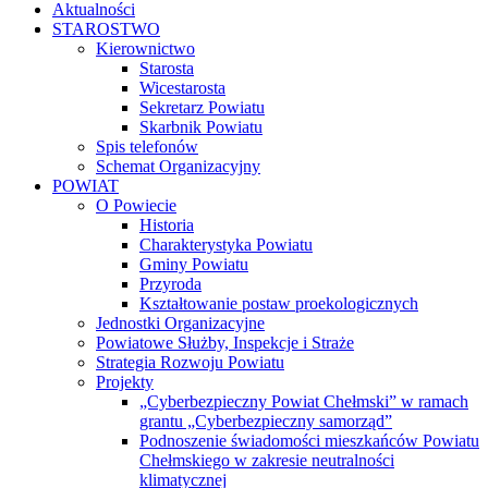
Aktualności
STAROSTWO
Kierownictwo
Starosta
Wicestarosta
Sekretarz Powiatu
Skarbnik Powiatu
Spis telefonów
Schemat Organizacyjny
POWIAT
O Powiecie
Historia
Charakterystyka Powiatu
Gminy Powiatu
Przyroda
Kształtowanie postaw proekologicznych
Jednostki Organizacyjne
Powiatowe Służby, Inspekcje i Straże
Strategia Rozwoju Powiatu
Projekty
„Cyberbezpieczny Powiat Chełmski” w ramach
grantu „Cyberbezpieczny samorząd”
Podnoszenie świadomości mieszkańców Powiatu
Chełmskiego w zakresie neutralności
klimatycznej