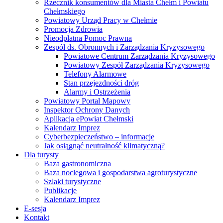
Rzecznik konsumentów dla Miasta Chełm i Powiatu
Chełmskiego
Powiatowy Urząd Pracy w Chełmie
Promocja Zdrowia
Nieodpłatna Pomoc Prawna
Zespół ds. Obronnych i Zarządzania Kryzysowego
Powiatowe Centrum Zarządzania Kryzysowego
Powiatowy Zespół Zarządzania Kryzysowego
Telefony Alarmowe
Stan przejezdności dróg
Alarmy i Ostrzeżenia
Powiatowy Portal Mapowy
Inspektor Ochrony Danych
Aplikacja ePowiat Chełmski
Kalendarz Imprez
Cyberbezpieczeństwo – informacje
Jak osiągnąć neutralność klimatyczną?
Dla turysty
Baza gastronomiczna
Baza noclegowa i gospodarstwa agroturystyczne
Szlaki turystyczne
Publikacje
Kalendarz Imprez
E-sesja
Kontakt