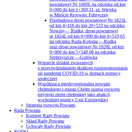
powiatowej Nr 1869L na odcinku od km
0+000 do km 1+369,11, ul. Wiejska
w Mieście Rejowiec Fabryczny
Przebudowa drogi powiatowej Nr 1823L
od km 4+118 do km 20+533 na odcinku
Nowiny— Rudka, drogi powiatowej
nr 1824L od km 0+000 do km 6+519,65
na odcinku Ruda-Kolonia —Rudka
oraz drogi powiatowej Nr 1828L od km
0+000 do km 5+548,08 na odcinku
Srebrzyszcze —Gotówka
Wsparcie działań związanych
z przeciwdziałaniem skutkom rozprzestrzeniania
się pandemii COVID-19 w domach pomocy
społecznej
Współpraca międzyregionalna powiatu
chełmskiego i miasta Chełm szansą rozwoju
turystyki ziemi chełmskiej jako atrakcji
wschodniej granicy Unii Europejskiej
Strategia rozwoju Powiatu
Rada Powiatu
Komisje Rady Powiatu
Skład Rady Powiatu
Uchwały Rady Powiatu
RODO