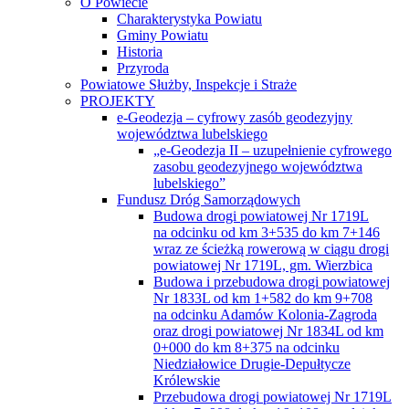
O Powiecie
Charakterystyka Powiatu
Gminy Powiatu
Historia
Przyroda
Powiatowe Służby, Inspekcje i Straże
PROJEKTY
e-Geodezja – cyfrowy zasób geodezyjny
województwa lubelskiego
„e-Geodezja II – uzupełnienie cyfrowego
zasobu geodezyjnego województwa
lubelskiego”
Fundusz Dróg Samorządowych
Budowa drogi powiatowej Nr 1719L
na odcinku od km 3+535 do km 7+146
wraz ze ścieżką rowerową w ciągu drogi
powiatowej Nr 1719L, gm. Wierzbica
Budowa i przebudowa drogi powiatowej
Nr 1833L od km 1+582 do km 9+708
na odcinku Adamów Kolonia-Zagroda
oraz drogi powiatowej Nr 1834L od km
0+000 do km 8+375 na odcinku
Niedziałowice Drugie-Depułtycze
Królewskie
Przebudowa drogi powiatowej Nr 1719L