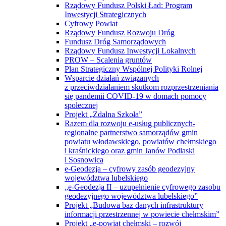
Rządowy Fundusz Polski Ład: Program
Inwestycji Strategicznych
Cyfrowy Powiat
Rządowy Fundusz Rozwoju Dróg
Fundusz Dróg Samorządowych
Rządowy Fundusz Inwestycji Lokalnych
PROW – Scalenia gruntów
Plan Strategiczny Wspólnej Polityki Rolnej
Wsparcie działań związanych
z przeciwdziałaniem skutkom rozprzestrzeniania
się pandemii COVID-19 w domach pomocy
społecznej
Projekt „Zdalna Szkoła”
Razem dla rozwoju e-usług publicznych-
regionalne partnerstwo samorządów gmin
powiatu włodawskiego, powiatów chełmskiego
i kraśnickiego oraz gmin Janów Podlaski
i Sosnowica
e-Geodezja – cyfrowy zasób geodezyjny
województwa lubelskiego
„e-Geodezja II – uzupełnienie cyfrowego zasobu
geodezyjnego województwa lubelskiego”
Projekt „Budowa baz danych infrastruktury
informacji przestrzennej w powiecie chełmskim”
Projekt „e-powiat chełmski – rozwój