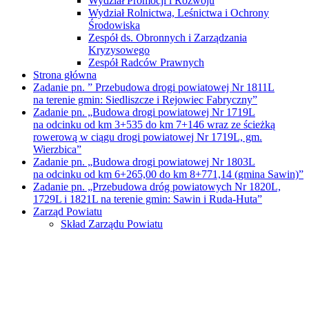
Wydział Promocji i Rozwoju
Wydział Rolnictwa, Leśnictwa i Ochrony
Środowiska
Zespół ds. Obronnych i Zarządzania
Kryzysowego
Zespół Radców Prawnych
Strona główna
Zadanie pn. ” Przebudowa drogi powiatowej Nr 1811L
na terenie gmin: Siedliszcze i Rejowiec Fabryczny”
Zadanie pn. „Budowa drogi powiatowej Nr 1719L
na odcinku od km 3+535 do km 7+146 wraz ze ścieżką
rowerową w ciągu drogi powiatowej Nr 1719L, gm.
Wierzbica”
Zadanie pn. „Budowa drogi powiatowej Nr 1803L
na odcinku od km 6+265,00 do km 8+771,14 (gmina Sawin)”
Zadanie pn. „Przebudowa dróg powiatowych Nr 1820L,
1729L i 1821L na terenie gmin: Sawin i Ruda-Huta”
Zarząd Powiatu
Skład Zarządu Powiatu