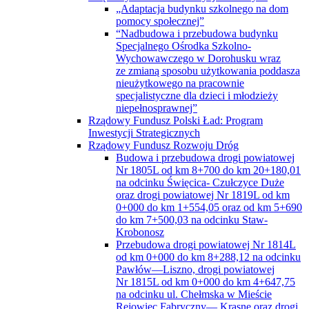
„Adaptacja budynku szkolnego na dom
pomocy społecznej”
“Nadbudowa i przebudowa budynku
Specjalnego Ośrodka Szkolno-
Wychowawczego w Dorohusku wraz
ze zmianą sposobu użytkowania poddasza
nieużytkowego na pracownie
specjalistyczne dla dzieci i młodzieży
niepełnosprawnej”
Rządowy Fundusz Polski Ład: Program
Inwestycji Strategicznych
Rządowy Fundusz Rozwoju Dróg
Budowa i przebudowa drogi powiatowej
Nr 1805L od km 8+700 do km 20+180,01
na odcinku Święcica- Czułczyce Duże
oraz drogi powiatowej Nr 1819L od km
0+000 do km 1+554,05 oraz od km 5+690
do km 7+500,03 na odcinku Staw-
Krobonosz
Przebudowa drogi powiatowej Nr 1814L
od km 0+000 do km 8+288,12 na odcinku
Pawłów—Liszno, drogi powiatowej
Nr 1815L od km 0+000 do km 4+647,75
na odcinku ul. Chełmska w Mieście
Rejowiec Fabryczny— Krasne oraz drogi