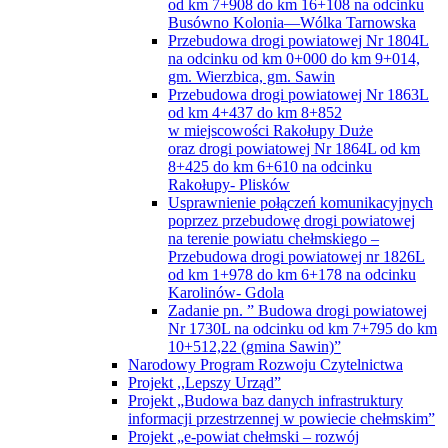
od km 7+908 do km 16+108 na odcinku
Busówno Kolonia—Wólka Tarnowska
Przebudowa drogi powiatowej Nr 1804L
na odcinku od km 0+000 do km 9+014,
gm. Wierzbica, gm. Sawin
Przebudowa drogi powiatowej Nr 1863L
od km 4+437 do km 8+852
w miejscowości Rakołupy Duże
oraz drogi powiatowej Nr 1864L od km
8+425 do km 6+610 na odcinku
Rakołupy- Plisków
Usprawnienie połączeń komunikacyjnych
poprzez przebudowę drogi powiatowej
na terenie powiatu chełmskiego –
Przebudowa drogi powiatowej nr 1826L
od km 1+978 do km 6+178 na odcinku
Karolinów- Gdola
Zadanie pn. ” Budowa drogi powiatowej
Nr 1730L na odcinku od km 7+795 do km
10+512,22 (gmina Sawin)”
Narodowy Program Rozwoju Czytelnictwa
Projekt ,,Lepszy Urząd”
Projekt „Budowa baz danych infrastruktury
informacji przestrzennej w powiecie chełmskim”
Projekt „e-powiat chełmski – rozwój