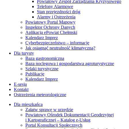
Powiatowy Zespół Zarządzania Kryzysowego
Telefony Alarmowe
Stan przejezdności dróg
Alarmy i Ostrzeżenia
Powiatowy Portal Mapowy
Inspektor Ochrony Danych
Aplikacja ePowiat Chełmski
Kalendarz Imprez
Cyberbezpieczeństwo – informacje
Jak osiągnąć neutralność klimatyczną?
Dla turysty
Baza gastronomiczna
Baza noclegowa i gospodarstwa agroturystyczne
Szlaki turystyczne
Publikacje
Kalendarz Imprez
E-sesja
Kontakt
Ostrzeżenia meteorologiczne
Dla mieszkańca
Załatw sprawę w urzędzie
Powiatowy Ośrodek Dokumentacji Geodezyjnej
i Kartograficznej – Katalog e-Usług
Portal Konsultacji Społecznych