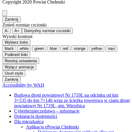
Copyright 2020 Powiat Chełmski
Zamknij
Zmień rozmiar czcionki
A-
A+
Domyślny rozmiar czcionki
Wysoki kontrast
Wybierz kolor
black
white
green
blue
red
orange
yellow
navi
Podkreśl linki
Resetuj ustawienia
Wyłącz animacje
Usuń style
Zamknij
Accessibility by WAH
Budowa drogi powiatowej Nr 1719L na odcinku od km
3+535 do km 7+146 wraz ze ścieżką rowerową w ciągu drogi
powiatowej Nr 1719L, gm. Wierzbica
Cyberbezpieczeństwo – informacje
Deklaracja dostępności
Dla mieszkańca
Aplikacja ePowiat Chełmski