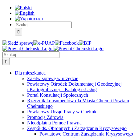
Skip
Skip
Skip
to:
to:
to:
Treść
Menu
Menu
główna
główne
dodatkowe
Szukaj
Śledź
E-
Facebook
BIP
Instagram
sprawę
PUAP
Szukaj
Dla mieszkańca
Załatw sprawę w urzędzie
Powiatowy Ośrodek Dokumentacji Geodezyjnej
i Kartograficznej – Katalog e-Usług
Portal Konsultacji Społecznych
Rzecznik konsumentów dla Miasta Chełm i Powiatu
Chełmskiego
Powiatowy Urząd Pracy w Chełmie
Promocja Zdrowia
Nieodpłatna Pomoc Prawna
Zespół ds. Obronnych i Zarządzania Kryzysowego
Powiatowe Centrum Zarządzania Kryzysowego