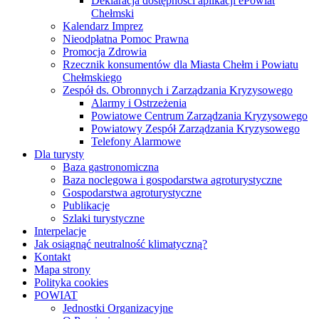
Deklaracja dostępności aplikacji ePowiat
Chełmski
Kalendarz Imprez
Nieodpłatna Pomoc Prawna
Promocja Zdrowia
Rzecznik konsumentów dla Miasta Chełm i Powiatu
Chełmskiego
Zespół ds. Obronnych i Zarządzania Kryzysowego
Alarmy i Ostrzeżenia
Powiatowe Centrum Zarządzania Kryzysowego
Powiatowy Zespół Zarządzania Kryzysowego
Telefony Alarmowe
Dla turysty
Baza gastronomiczna
Baza noclegowa i gospodarstwa agroturystyczne
Gospodarstwa agroturystyczne
Publikacje
Szlaki turystyczne
Interpelacje
Jak osiągnąć neutralność klimatyczną?
Kontakt
Mapa strony
Polityka cookies
POWIAT
Jednostki Organizacyjne