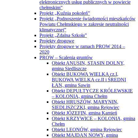
elektronicznych usług publicznych w powiecie
chełmskim”
Projekt „Kuźnia pokoleń”
Projekt „Podnoszenie świadomości mieszkańców
Powiatu Chełmskiego w zakresie neutralności
klimatycznej”
Projekt „Zdalna Szkoła”
Projekty drogowe
Projekty drogowe w ramach PROW 2014 –
2020
PROW – Scalenia gruntów
Obiekt ANUSIN, STASIN DOLNY,
gmina Siedliszcze
Obiekt BUKOWA WIELKA cz.I,
BUKOWA WIELKA cz.II i ŚREDNI
ŁAN, gmina Sawin
Obiekt DEPUŁTYCZE KRÓLEWSKIE
– KOLONIA, gmina Chełm
Obiekt HRUSZÓW, MARYNIN,
SIEDLISZCZKI, gmina Rejowiec
Obiekt JÓZEFIN, gmina Kamień
Obiekt KRZYWICE – KOLONIA, gmina
Chełm
Obiekt LEONÓW, gmina Rejowiec
Obiekt MAJDAN NOWY, gmina