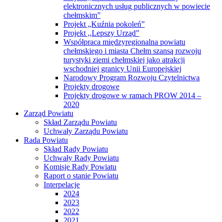
elektronicznych usług publicznych w powiecie
chełmskim”
Projekt „Kuźnia pokoleń”
Projekt ,,Lepszy Urząd”
Współpraca międzyregionalna powiatu
chełmskiego i miasta Chełm szansą rozwoju
turystyki ziemi chełmskiej jako atrakcji
wschodniej granicy Unii Europejskiej
Narodowy Program Rozwoju Czytelnictwa
Projekty drogowe
Projekty drogowe w ramach PROW 2014 –
2020
Zarząd Powiatu
Skład Zarządu Powiatu
Uchwały Zarządu Powiatu
Rada Powiatu
Skład Rady Powiatu
Uchwały Rady Powiatu
Komisje Rady Powiatu
Raport o stanie Powiatu
Interpelacje
2024
2023
2022
2021