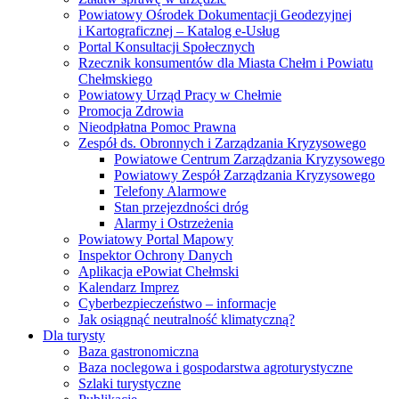
Powiatowy Ośrodek Dokumentacji Geodezyjnej
i Kartograficznej – Katalog e-Usług
Portal Konsultacji Społecznych
Rzecznik konsumentów dla Miasta Chełm i Powiatu
Chełmskiego
Powiatowy Urząd Pracy w Chełmie
Promocja Zdrowia
Nieodpłatna Pomoc Prawna
Zespół ds. Obronnych i Zarządzania Kryzysowego
Powiatowe Centrum Zarządzania Kryzysowego
Powiatowy Zespół Zarządzania Kryzysowego
Telefony Alarmowe
Stan przejezdności dróg
Alarmy i Ostrzeżenia
Powiatowy Portal Mapowy
Inspektor Ochrony Danych
Aplikacja ePowiat Chełmski
Kalendarz Imprez
Cyberbezpieczeństwo – informacje
Jak osiągnąć neutralność klimatyczną?
Dla turysty
Baza gastronomiczna
Baza noclegowa i gospodarstwa agroturystyczne
Szlaki turystyczne