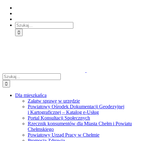
Skip
Skip
Skip
to:
to:
to:
Treść
Menu
Menu
główna
główne
dodatkowe
Szukaj
Śledź
E-
Facebook
BIP
Instagram
sprawę
PUAP
Szukaj
Dla mieszkańca
Załatw sprawę w urzędzie
Powiatowy Ośrodek Dokumentacji Geodezyjnej
i Kartograficznej – Katalog e-Usług
Portal Konsultacji Społecznych
Rzecznik konsumentów dla Miasta Chełm i Powiatu
Chełmskiego
Powiatowy Urząd Pracy w Chełmie
Promocja Zdrowia