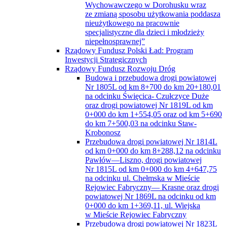
Wychowawczego w Dorohusku wraz
ze zmianą sposobu użytkowania poddasza
nieużytkowego na pracownie
specjalistyczne dla dzieci i młodzieży
niepełnosprawnej”
Rządowy Fundusz Polski Ład: Program
Inwestycji Strategicznych
Rządowy Fundusz Rozwoju Dróg
Budowa i przebudowa drogi powiatowej
Nr 1805L od km 8+700 do km 20+180,01
na odcinku Święcica- Czułczyce Duże
oraz drogi powiatowej Nr 1819L od km
0+000 do km 1+554,05 oraz od km 5+690
do km 7+500,03 na odcinku Staw-
Krobonosz
Przebudowa drogi powiatowej Nr 1814L
od km 0+000 do km 8+288,12 na odcinku
Pawłów—Liszno, drogi powiatowej
Nr 1815L od km 0+000 do km 4+647,75
na odcinku ul. Chełmska w Mieście
Rejowiec Fabryczny— Krasne oraz drogi
powiatowej Nr 1869L na odcinku od km
0+000 do km 1+369,11, ul. Wiejska
w Mieście Rejowiec Fabryczny
Przebudowa drogi powiatowej Nr 1823L