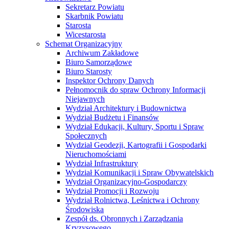
Sekretarz Powiatu
Skarbnik Powiatu
Starosta
Wicestarosta
Schemat Organizacyjny
Archiwum Zakładowe
Biuro Samorządowe
Biuro Starosty
Inspektor Ochrony Danych
Pełnomocnik do spraw Ochrony Informacji
Niejawnych
Wydział Architektury i Budownictwa
Wydział Budżetu i Finansów
Wydział Edukacji, Kultury, Sportu i Spraw
Społecznych
Wydział Geodezji, Kartografii i Gospodarki
Nieruchomościami
Wydział Infrastruktury
Wydział Komunikacji i Spraw Obywatelskich
Wydział Organizacyjno-Gospodarczy
Wydział Promocji i Rozwoju
Wydział Rolnictwa, Leśnictwa i Ochrony
Środowiska
Zespół ds. Obronnych i Zarządzania
Kryzysowego