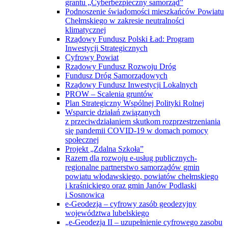
grantu „Cyberbezpieczny samorząd”
Podnoszenie świadomości mieszkańców Powiatu
Chełmskiego w zakresie neutralności
klimatycznej
Rządowy Fundusz Polski Ład: Program
Inwestycji Strategicznych
Cyfrowy Powiat
Rządowy Fundusz Rozwoju Dróg
Fundusz Dróg Samorządowych
Rządowy Fundusz Inwestycji Lokalnych
PROW – Scalenia gruntów
Plan Strategiczny Wspólnej Polityki Rolnej
Wsparcie działań związanych
z przeciwdziałaniem skutkom rozprzestrzeniania
się pandemii COVID-19 w domach pomocy
społecznej
Projekt „Zdalna Szkoła”
Razem dla rozwoju e-usług publicznych-
regionalne partnerstwo samorządów gmin
powiatu włodawskiego, powiatów chełmskiego
i kraśnickiego oraz gmin Janów Podlaski
i Sosnowica
e-Geodezja – cyfrowy zasób geodezyjny
województwa lubelskiego
„e-Geodezja II – uzupełnienie cyfrowego zasobu