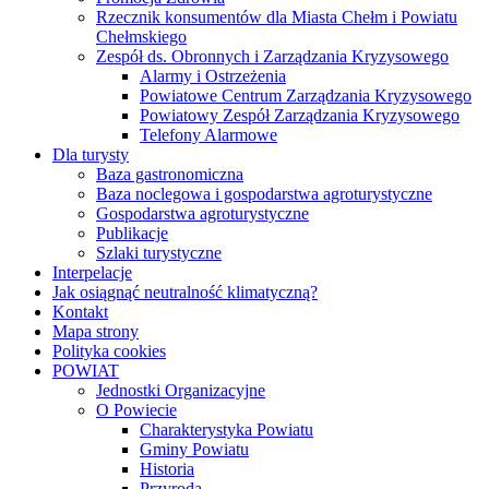
Rzecznik konsumentów dla Miasta Chełm i Powiatu
Chełmskiego
Zespół ds. Obronnych i Zarządzania Kryzysowego
Alarmy i Ostrzeżenia
Powiatowe Centrum Zarządzania Kryzysowego
Powiatowy Zespół Zarządzania Kryzysowego
Telefony Alarmowe
Dla turysty
Baza gastronomiczna
Baza noclegowa i gospodarstwa agroturystyczne
Gospodarstwa agroturystyczne
Publikacje
Szlaki turystyczne
Interpelacje
Jak osiągnąć neutralność klimatyczną?
Kontakt
Mapa strony
Polityka cookies
POWIAT
Jednostki Organizacyjne
O Powiecie
Charakterystyka Powiatu
Gminy Powiatu
Historia
Przyroda