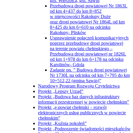
gm. Wierzbica, gm. Sawin
Przebudowa drogi powiatowej Nr 1863L
od km 4+437 do km 8+852
w miejscowości Rakołupy Duże
oraz drogi powiatowej Nr 1864L od km
8+425 do km 6+610 na odcinku
Rakołupy- Plisków
Usprawnienie połączeń komunikacyjnych
poprzez przebudowę drogi powiatowej
na terenie powiatu chełmskiego –
Przebudowa drogi powiatowej nr 1826L
od km 1+978 do km 6+178 na odcinku
Karolinów- Gdola
Zadanie pn. ” Budowa drogi powiatowej
Nr 1730L na odcinku od km 7+795 do km
10+512,22 (gmina Sawin)”
Narodowy Program Rozwoju Czytelnictwa
Projekt ,,Lepszy Urząd”
Projekt „Budowa baz danych infrastruktury
informacji przestrzennej w powiecie chełmskim”
Projekt „e-powiat chełmski – rozwój
elektronicznych usług publicznych w powiecie
chełmskim”
Projekt „Kuźnia pokoleń”
Projekt „Podnoszenie świadomości mieszkańców