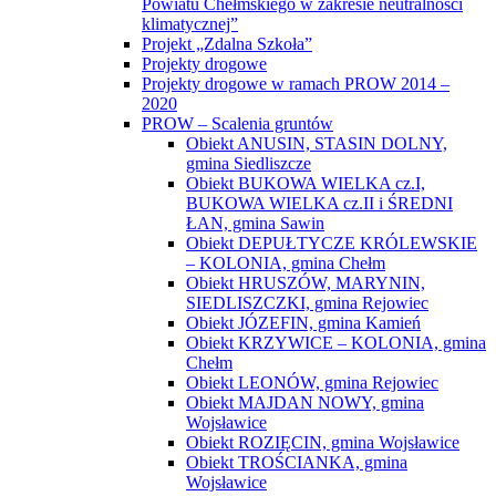
Powiatu Chełmskiego w zakresie neutralności
klimatycznej”
Projekt „Zdalna Szkoła”
Projekty drogowe
Projekty drogowe w ramach PROW 2014 –
2020
PROW – Scalenia gruntów
Obiekt ANUSIN, STASIN DOLNY,
gmina Siedliszcze
Obiekt BUKOWA WIELKA cz.I,
BUKOWA WIELKA cz.II i ŚREDNI
ŁAN, gmina Sawin
Obiekt DEPUŁTYCZE KRÓLEWSKIE
– KOLONIA, gmina Chełm
Obiekt HRUSZÓW, MARYNIN,
SIEDLISZCZKI, gmina Rejowiec
Obiekt JÓZEFIN, gmina Kamień
Obiekt KRZYWICE – KOLONIA, gmina
Chełm
Obiekt LEONÓW, gmina Rejowiec
Obiekt MAJDAN NOWY, gmina
Wojsławice
Obiekt ROZIĘCIN, gmina Wojsławice
Obiekt TROŚCIANKA, gmina
Wojsławice