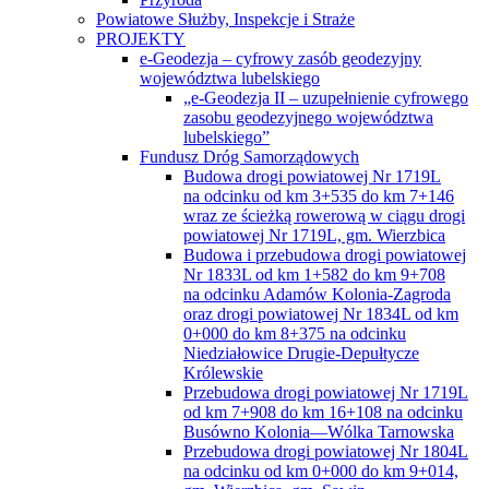
Powiatowe Służby, Inspekcje i Straże
PROJEKTY
e-Geodezja – cyfrowy zasób geodezyjny
województwa lubelskiego
„e-Geodezja II – uzupełnienie cyfrowego
zasobu geodezyjnego województwa
lubelskiego”
Fundusz Dróg Samorządowych
Budowa drogi powiatowej Nr 1719L
na odcinku od km 3+535 do km 7+146
wraz ze ścieżką rowerową w ciągu drogi
powiatowej Nr 1719L, gm. Wierzbica
Budowa i przebudowa drogi powiatowej
Nr 1833L od km 1+582 do km 9+708
na odcinku Adamów Kolonia-Zagroda
oraz drogi powiatowej Nr 1834L od km
0+000 do km 8+375 na odcinku
Niedziałowice Drugie-Depułtycze
Królewskie
Przebudowa drogi powiatowej Nr 1719L
od km 7+908 do km 16+108 na odcinku
Busówno Kolonia—Wólka Tarnowska
Przebudowa drogi powiatowej Nr 1804L
na odcinku od km 0+000 do km 9+014,