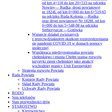
od km 4+118 do km 20+533 na odcinku
Nowiny— Rudka, drogi powiatowej
nr 1824L od km 0+000 do km 6+519,65
na odcinku Ruda-Kolonia —Rudka
oraz drogi powiatowej Nr 1828L od km
0+000 do km 5+548,08 na odcinku
Srebrzyszcze —Gotówka
Wsparcie działań związanych
z przeciwdziałaniem skutkom rozprzestrzeniania
się pandemii COVID-19 w domach pomocy
społecznej
Współpraca międzyregionalna powiatu
chełmskiego i miasta Chełm szansą rozwoju
turystyki ziemi chełmskiej jako atrakcji
wschodniej granicy Unii Europejskiej
Strategia rozwoju Powiatu
Rada Powiatu
Komisje Rady Powiatu
Skład Rady Powiatu
Uchwały Rady Powiatu
RODO
Spis telefonów
Stan przejezdności dróg
STAROSTWO
Kierownictwo