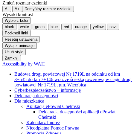
Zmień rozmiar czcionki
A-
A+
Domyślny rozmiar czcionki
Wysoki kontrast
Wybierz kolor
black
white
green
blue
red
orange
yellow
navi
Podkreśl linki
Resetuj ustawienia
Wyłącz animacje
Usuń style
Zamknij
Accessibility by WAH
Budowa drogi powiatowej Nr 1719L na odcinku od km
3+535 do km 7+146 wraz ze ścieżką rowerową w ciągu drogi
powiatowej Nr 1719L, gm. Wierzbica
Cyberbezpieczeństwo – informacje
Deklaracja dostępności
Dla mieszkańca
Aplikacja ePowiat Chełmski
Deklaracja dostępności aplikacji ePowiat
Chełmski
Kalendarz Imprez
Nieodpłatna Pomoc Prawna
Promocja Zdrowia