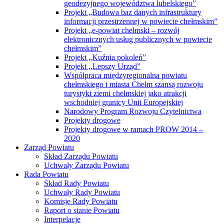
geodezyjnego województwa lubelskiego”
Projekt „Budowa baz danych infrastruktury
informacji przestrzennej w powiecie chełmskim”
Projekt „e-powiat chełmski – rozwój
elektronicznych usług publicznych w powiecie
chełmskim”
Projekt „Kuźnia pokoleń”
Projekt ,,Lepszy Urząd”
Współpraca międzyregionalna powiatu
chełmskiego i miasta Chełm szansą rozwoju
turystyki ziemi chełmskiej jako atrakcji
wschodniej granicy Unii Europejskiej
Narodowy Program Rozwoju Czytelnictwa
Projekty drogowe
Projekty drogowe w ramach PROW 2014 –
2020
Zarząd Powiatu
Skład Zarządu Powiatu
Uchwały Zarządu Powiatu
Rada Powiatu
Skład Rady Powiatu
Uchwały Rady Powiatu
Komisje Rady Powiatu
Raport o stanie Powiatu
Interpelacje