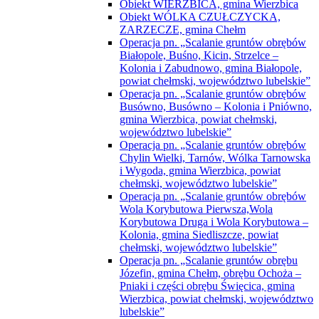
Obiekt WIERZBICA, gmina Wierzbica
Obiekt WÓLKA CZUŁCZYCKA,
ZARZECZE, gmina Chełm
Operacja pn. „Scalanie gruntów obrębów
Białopole, Buśno, Kicin, Strzelce –
Kolonia i Zabudnowo, gmina Białopole,
powiat chełmski, województwo lubelskie”
Operacja pn. „Scalanie gruntów obrębów
Busówno, Busówno – Kolonia i Pniówno,
gmina Wierzbica, powiat chełmski,
województwo lubelskie”
Operacja pn. „Scalanie gruntów obrębów
Chylin Wielki, Tarnów, Wólka Tarnowska
i Wygoda, gmina Wierzbica, powiat
chełmski, województwo lubelskie”
Operacja pn. „Scalanie gruntów obrębów
Wola Korybutowa Pierwsza,Wola
Korybutowa Druga i Wola Korybutowa –
Kolonia, gmina Siedliszcze, powiat
chełmski, województwo lubelskie”
Operacja pn. „Scalanie gruntów obrębu
Józefin, gmina Chełm, obrębu Ochoża –
Pniaki i części obrębu Święcica, gmina
Wierzbica, powiat chełmski, województwo
lubelskie”