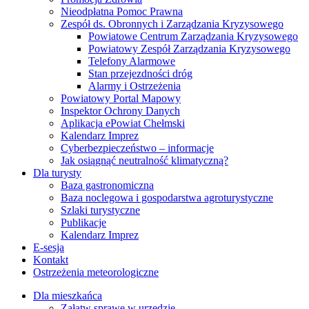
Nieodpłatna Pomoc Prawna
Zespół ds. Obronnych i Zarządzania Kryzysowego
Powiatowe Centrum Zarządzania Kryzysowego
Powiatowy Zespół Zarządzania Kryzysowego
Telefony Alarmowe
Stan przejezdności dróg
Alarmy i Ostrzeżenia
Powiatowy Portal Mapowy
Inspektor Ochrony Danych
Aplikacja ePowiat Chełmski
Kalendarz Imprez
Cyberbezpieczeństwo – informacje
Jak osiągnąć neutralność klimatyczną?
Dla turysty
Baza gastronomiczna
Baza noclegowa i gospodarstwa agroturystyczne
Szlaki turystyczne
Publikacje
Kalendarz Imprez
E-sesja
Kontakt
Ostrzeżenia meteorologiczne
Dla mieszkańca
Załatw sprawę w urzędzie