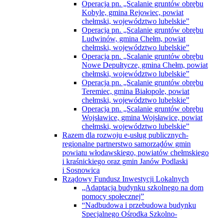
Operacja pn. „Scalanie gruntów obrębu
Kobyle, gmina Rejowiec, powiat
chełmski, województwo lubelskie”
Operacja pn. „Scalanie gruntów obrębu
Ludwinów, gmina Chełm, powiat
chełmski, województwo lubelskie”
Operacja pn. „Scalanie gruntów obrębu
Nowe Depułtycze, gmina Chełm, powiat
chełmski, województwo lubelskie”
Operacja pn. „Scalanie gruntów obrębu
Teremiec, gmina Białopole, powiat
chełmski, województwo lubelskie”
Operacja pn. „Scalanie gruntów obrębu
Wojsławice, gmina Wojsławice, powiat
chełmski, województwo lubelskie”
Razem dla rozwoju e-usług publicznych-
regionalne partnerstwo samorządów gmin
powiatu włodawskiego, powiatów chełmskiego
i kraśnickiego oraz gmin Janów Podlaski
i Sosnowica
Rządowy Fundusz Inwestycji Lokalnych
„Adaptacja budynku szkolnego na dom
pomocy społecznej”
“Nadbudowa i przebudowa budynku
Specjalnego Ośrodka Szkolno-