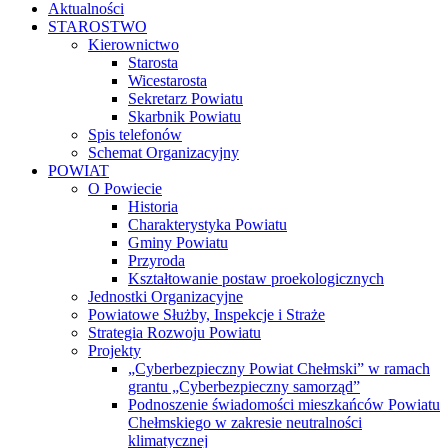
Aktualności
STAROSTWO
Kierownictwo
Starosta
Wicestarosta
Sekretarz Powiatu
Skarbnik Powiatu
Spis telefonów
Schemat Organizacyjny
POWIAT
O Powiecie
Historia
Charakterystyka Powiatu
Gminy Powiatu
Przyroda
Kształtowanie postaw proekologicznych
Jednostki Organizacyjne
Powiatowe Służby, Inspekcje i Straże
Strategia Rozwoju Powiatu
Projekty
„Cyberbezpieczny Powiat Chełmski” w ramach
grantu „Cyberbezpieczny samorząd”
Podnoszenie świadomości mieszkańców Powiatu
Chełmskiego w zakresie neutralności
klimatycznej