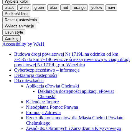
Wybierz kolor
black
white
green
blue
red
orange
yellow
navi
Podkreśl linki
Resetuj ustawienia
Wyłącz animacje
Usuń style
Zamknij
Accessibility by WAH
Budowa drogi powiatowej Nr 1719L na odcinku od km
3+535 do km 7+146 wraz ze ścieżką rowerową w ciągu drogi
powiatowej Nr 1719L, gm. Wierzbica
Cyberbezpieczeństwo – informacje
Deklaracja dostępności
Dla mieszkańca
Aplikacja ePowiat Chełmski
Deklaracja dostępności aplikacji ePowiat
Chełmski
Kalendarz Imprez
Nieodpłatna Pomoc Prawna
Promocja Zdrowia
Rzecznik konsumentów dla Miasta Chełm i Powiatu
Chełmskiego
Zespół ds. Obronnych i Zarządzania Kryzysowego