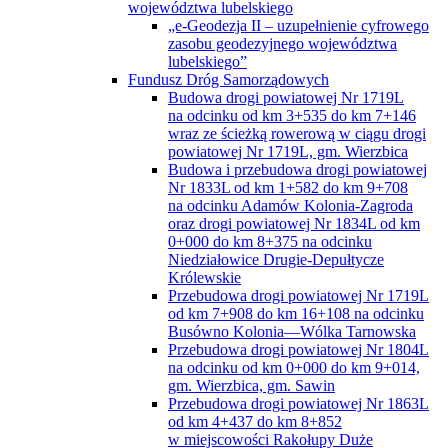
województwa lubelskiego
„e-Geodezja II – uzupełnienie cyfrowego
zasobu geodezyjnego województwa
lubelskiego”
Fundusz Dróg Samorządowych
Budowa drogi powiatowej Nr 1719L
na odcinku od km 3+535 do km 7+146
wraz ze ścieżką rowerową w ciągu drogi
powiatowej Nr 1719L, gm. Wierzbica
Budowa i przebudowa drogi powiatowej
Nr 1833L od km 1+582 do km 9+708
na odcinku Adamów Kolonia-Zagroda
oraz drogi powiatowej Nr 1834L od km
0+000 do km 8+375 na odcinku
Niedziałowice Drugie-Depułtycze
Królewskie
Przebudowa drogi powiatowej Nr 1719L
od km 7+908 do km 16+108 na odcinku
Busówno Kolonia—Wólka Tarnowska
Przebudowa drogi powiatowej Nr 1804L
na odcinku od km 0+000 do km 9+014,
gm. Wierzbica, gm. Sawin
Przebudowa drogi powiatowej Nr 1863L
od km 4+437 do km 8+852
w miejscowości Rakołupy Duże