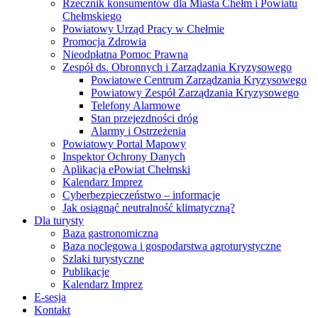
Rzecznik konsumentów dla Miasta Chełm i Powiatu
Chełmskiego
Powiatowy Urząd Pracy w Chełmie
Promocja Zdrowia
Nieodpłatna Pomoc Prawna
Zespół ds. Obronnych i Zarządzania Kryzysowego
Powiatowe Centrum Zarządzania Kryzysowego
Powiatowy Zespół Zarządzania Kryzysowego
Telefony Alarmowe
Stan przejezdności dróg
Alarmy i Ostrzeżenia
Powiatowy Portal Mapowy
Inspektor Ochrony Danych
Aplikacja ePowiat Chełmski
Kalendarz Imprez
Cyberbezpieczeństwo – informacje
Jak osiągnąć neutralność klimatyczną?
Dla turysty
Baza gastronomiczna
Baza noclegowa i gospodarstwa agroturystyczne
Szlaki turystyczne
Publikacje
Kalendarz Imprez
E-sesja
Kontakt