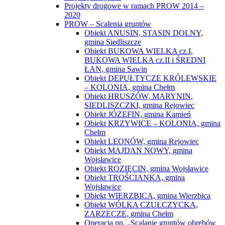
Projekty drogowe w ramach PROW 2014 –
2020
PROW – Scalenia gruntów
Obiekt ANUSIN, STASIN DOLNY,
gmina Siedliszcze
Obiekt BUKOWA WIELKA cz.I,
BUKOWA WIELKA cz.II i ŚREDNI
ŁAN, gmina Sawin
Obiekt DEPUŁTYCZE KRÓLEWSKIE
– KOLONIA, gmina Chełm
Obiekt HRUSZÓW, MARYNIN,
SIEDLISZCZKI, gmina Rejowiec
Obiekt JÓZEFIN, gmina Kamień
Obiekt KRZYWICE – KOLONIA, gmina
Chełm
Obiekt LEONÓW, gmina Rejowiec
Obiekt MAJDAN NOWY, gmina
Wojsławice
Obiekt ROZIĘCIN, gmina Wojsławice
Obiekt TROŚCIANKA, gmina
Wojsławice
Obiekt WIERZBICA, gmina Wierzbica
Obiekt WÓLKA CZUŁCZYCKA,
ZARZECZE, gmina Chełm
Operacja pn. „Scalanie gruntów obrębów