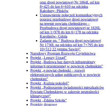
oraz drogi powiatowej Nr 1864L od km
8+425 do km 6+610 na odcinku
Rakołupy- Plisków
Usprawnienie połączeń komunikacyjnych
poprzez przebudowę drogi powiatowej
na terenie powiatu chełmskiego –
Przebudowa drogi powiatowej nr 1826L
od km 1+978 do km 6+178 na odcinku
Karolinów- Gdola
Zadanie pn. ” Budowa drogi powiatowej
Nr 1730L na odcinku od km 7+795 do km
10+512,22 (gmina Sawin)”
Narodowy Program Rozwoju Czytelnictwa
Projekt ,,Lepszy Urząd”
Projekt „Budowa baz danych infrastruktury
informacji przestrzennej w powiecie chełmskim”
Projekt „e-powiat chełmski – rozwój
elektronicznych usług publicznych w powiecie
chełmskim”
Projekt „Kuźnia pokoleń”
Projekt „Podnoszenie świadomości mieszkańców
Powiatu Chełmskiego w zakresie neutralności
klimatycznej”
Projekt „Zdalna Szkoła”
Projekty drogowe