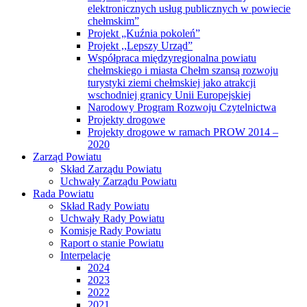
elektronicznych usług publicznych w powiecie
chełmskim”
Projekt „Kuźnia pokoleń”
Projekt ,,Lepszy Urząd”
Współpraca międzyregionalna powiatu
chełmskiego i miasta Chełm szansą rozwoju
turystyki ziemi chełmskiej jako atrakcji
wschodniej granicy Unii Europejskiej
Narodowy Program Rozwoju Czytelnictwa
Projekty drogowe
Projekty drogowe w ramach PROW 2014 –
2020
Zarząd Powiatu
Skład Zarządu Powiatu
Uchwały Zarządu Powiatu
Rada Powiatu
Skład Rady Powiatu
Uchwały Rady Powiatu
Komisje Rady Powiatu
Raport o stanie Powiatu
Interpelacje
2024
2023
2022
2021