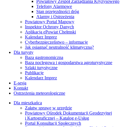
Powiatowy Zespół Zarządzania Kryzysowego
Telefony Alarmowe
Stan przejezdności dróg
Alarmy i Ostrzeżenia
Powiatowy Portal Mapowy
Inspektor Ochrony Danych
Aplikacja ePowiat Chełmski
Kalendarz Imprez
Cyberbezpieczeństwo – informacje
Jak osiągnąć neutralność klimatyczną?
Dla turysty
Baza gastronomiczna
Baza noclegowa i gospodarstwa agroturystyczne
Szlaki turystyczne
Publikacje
Kalendarz Imprez
E-sesja
Kontakt
Ostrzeżenia meteorologiczne
Dla mieszkańca
Załatw sprawę w urzędzie
Powiatowy Ośrodek Dokumentacji Geodezyjnej
i Kartograficznej – Katalog e-Usług
Portal Konsultacji Społecznych