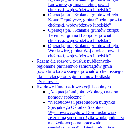
Ludwinów, gmina Chełm, powiat
chełmski, województwo lubelskie”
Operacja pn. „Scalanie gruntów obrębu
Nowe Depułtycze, gmina Chełm, powiat
chełmski, województwo lubelskie”
Operacja pn. „Scalanie gruntów obrębu
Teremiec, gmina Białopole, powiat
chełmski, województwo lubelskie”
Operacja pn. „Scalanie gruntów obrębu
Wojsławice, gmina Wojsławice, powiat
chełmski, województwo lubelskie”
Razem dla rozwoju e-usług publicznych-
regionalne partnerstwo samorządów gmin
powiatu włodawskiego, powiatów chełmskiego
i kraśnickiego oraz gmin Janów Podlaski
i Sosnowica
Rządowy Fundusz Inwestycji Lokalnych
„Adaptacja budynku szkolnego na dom
pomocy społecznej”
“Nadbudowa i przebudowa budynku
Specjalnego Ośrodka Szkolno-
Wychowawczego w Dorohusku wraz
ze zmianą sposobu użytkowania poddasza
nieużytkowego na pracownie
specjalistyczne dla dzieci i młodzieży