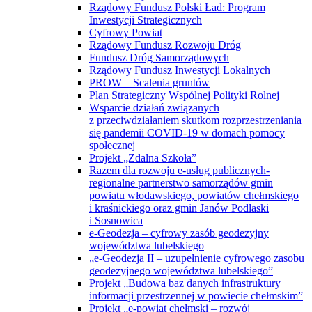
Rządowy Fundusz Polski Ład: Program
Inwestycji Strategicznych
Cyfrowy Powiat
Rządowy Fundusz Rozwoju Dróg
Fundusz Dróg Samorządowych
Rządowy Fundusz Inwestycji Lokalnych
PROW – Scalenia gruntów
Plan Strategiczny Wspólnej Polityki Rolnej
Wsparcie działań związanych
z przeciwdziałaniem skutkom rozprzestrzeniania
się pandemii COVID-19 w domach pomocy
społecznej
Projekt „Zdalna Szkoła”
Razem dla rozwoju e-usług publicznych-
regionalne partnerstwo samorządów gmin
powiatu włodawskiego, powiatów chełmskiego
i kraśnickiego oraz gmin Janów Podlaski
i Sosnowica
e-Geodezja – cyfrowy zasób geodezyjny
województwa lubelskiego
„e-Geodezja II – uzupełnienie cyfrowego zasobu
geodezyjnego województwa lubelskiego”
Projekt „Budowa baz danych infrastruktury
informacji przestrzennej w powiecie chełmskim”
Projekt „e-powiat chełmski – rozwój