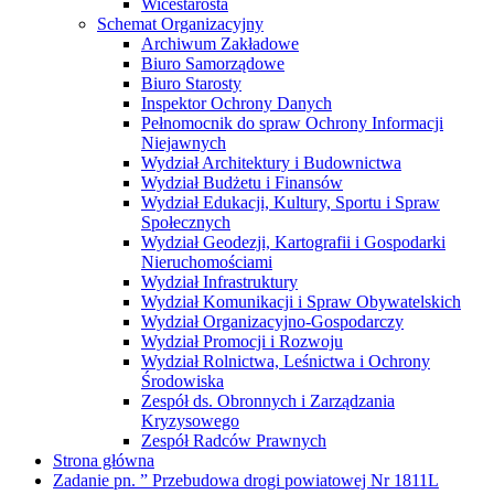
Wicestarosta
Schemat Organizacyjny
Archiwum Zakładowe
Biuro Samorządowe
Biuro Starosty
Inspektor Ochrony Danych
Pełnomocnik do spraw Ochrony Informacji
Niejawnych
Wydział Architektury i Budownictwa
Wydział Budżetu i Finansów
Wydział Edukacji, Kultury, Sportu i Spraw
Społecznych
Wydział Geodezji, Kartografii i Gospodarki
Nieruchomościami
Wydział Infrastruktury
Wydział Komunikacji i Spraw Obywatelskich
Wydział Organizacyjno-Gospodarczy
Wydział Promocji i Rozwoju
Wydział Rolnictwa, Leśnictwa i Ochrony
Środowiska
Zespół ds. Obronnych i Zarządzania
Kryzysowego
Zespół Radców Prawnych
Strona główna
Zadanie pn. ” Przebudowa drogi powiatowej Nr 1811L