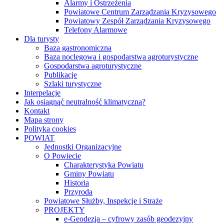
Alarmy i Ostrzeżenia
Powiatowe Centrum Zarządzania Kryzysowego
Powiatowy Zespół Zarządzania Kryzysowego
Telefony Alarmowe
Dla turysty
Baza gastronomiczna
Baza noclegowa i gospodarstwa agroturystyczne
Gospodarstwa agroturystyczne
Publikacje
Szlaki turystyczne
Interpelacje
Jak osiągnąć neutralność klimatyczną?
Kontakt
Mapa strony
Polityka cookies
POWIAT
Jednostki Organizacyjne
O Powiecie
Charakterystyka Powiatu
Gminy Powiatu
Historia
Przyroda
Powiatowe Służby, Inspekcje i Straże
PROJEKTY
e-Geodezja – cyfrowy zasób geodezyjny