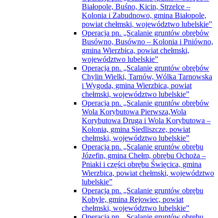
Białopole, Buśno, Kicin, Strzelce –
Kolonia i Zabudnowo, gmina Białopole,
powiat chełmski, województwo lubelskie”
Operacja pn. „Scalanie gruntów obrębów
Busówno, Busówno – Kolonia i Pniówno,
gmina Wierzbica, powiat chełmski,
województwo lubelskie”
Operacja pn. „Scalanie gruntów obrębów
Chylin Wielki, Tarnów, Wólka Tarnowska
i Wygoda, gmina Wierzbica, powiat
chełmski, województwo lubelskie”
Operacja pn. „Scalanie gruntów obrębów
Wola Korybutowa Pierwsza,Wola
Korybutowa Druga i Wola Korybutowa –
Kolonia, gmina Siedliszcze, powiat
chełmski, województwo lubelskie”
Operacja pn. „Scalanie gruntów obrębu
Józefin, gmina Chełm, obrębu Ochoża –
Pniaki i części obrębu Święcica, gmina
Wierzbica, powiat chełmski, województwo
lubelskie”
Operacja pn. „Scalanie gruntów obrębu
Kobyle, gmina Rejowiec, powiat
chełmski, województwo lubelskie”
Operacja pn. „Scalanie gruntów obrębu