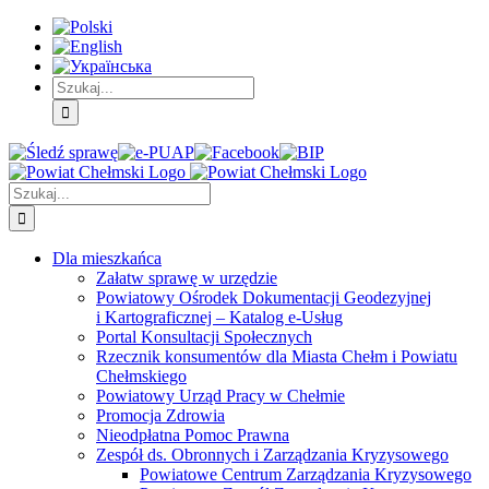
Skip
Skip
Skip
to:
to:
to:
Treść
Menu
Menu
główna
główne
dodatkowe
Szukaj
Śledź
E-
Facebook
BIP
Instagram
sprawę
PUAP
Szukaj
Dla mieszkańca
Załatw sprawę w urzędzie
Powiatowy Ośrodek Dokumentacji Geodezyjnej
i Kartograficznej – Katalog e-Usług
Portal Konsultacji Społecznych
Rzecznik konsumentów dla Miasta Chełm i Powiatu
Chełmskiego
Powiatowy Urząd Pracy w Chełmie
Promocja Zdrowia
Nieodpłatna Pomoc Prawna
Zespół ds. Obronnych i Zarządzania Kryzysowego
Powiatowe Centrum Zarządzania Kryzysowego