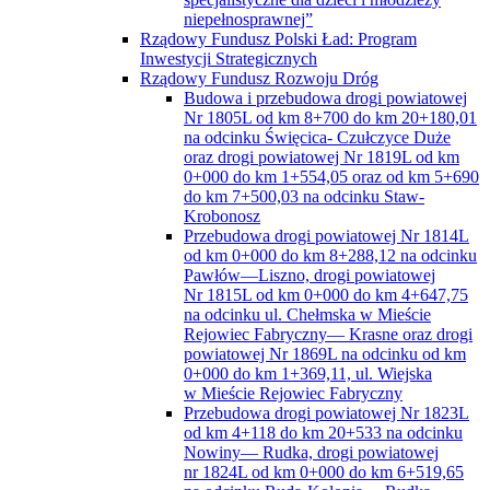
niepełnosprawnej”
Rządowy Fundusz Polski Ład: Program
Inwestycji Strategicznych
Rządowy Fundusz Rozwoju Dróg
Budowa i przebudowa drogi powiatowej
Nr 1805L od km 8+700 do km 20+180,01
na odcinku Święcica- Czułczyce Duże
oraz drogi powiatowej Nr 1819L od km
0+000 do km 1+554,05 oraz od km 5+690
do km 7+500,03 na odcinku Staw-
Krobonosz
Przebudowa drogi powiatowej Nr 1814L
od km 0+000 do km 8+288,12 na odcinku
Pawłów—Liszno, drogi powiatowej
Nr 1815L od km 0+000 do km 4+647,75
na odcinku ul. Chełmska w Mieście
Rejowiec Fabryczny— Krasne oraz drogi
powiatowej Nr 1869L na odcinku od km
0+000 do km 1+369,11, ul. Wiejska
w Mieście Rejowiec Fabryczny
Przebudowa drogi powiatowej Nr 1823L
od km 4+118 do km 20+533 na odcinku
Nowiny— Rudka, drogi powiatowej
nr 1824L od km 0+000 do km 6+519,65