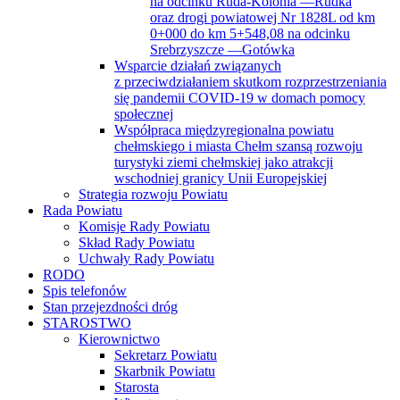
na odcinku Ruda-Kolonia —Rudka
oraz drogi powiatowej Nr 1828L od km
0+000 do km 5+548,08 na odcinku
Srebrzyszcze —Gotówka
Wsparcie działań związanych
z przeciwdziałaniem skutkom rozprzestrzeniania
się pandemii COVID-19 w domach pomocy
społecznej
Współpraca międzyregionalna powiatu
chełmskiego i miasta Chełm szansą rozwoju
turystyki ziemi chełmskiej jako atrakcji
wschodniej granicy Unii Europejskiej
Strategia rozwoju Powiatu
Rada Powiatu
Komisje Rady Powiatu
Skład Rady Powiatu
Uchwały Rady Powiatu
RODO
Spis telefonów
Stan przejezdności dróg
STAROSTWO
Kierownictwo
Sekretarz Powiatu
Skarbnik Powiatu
Starosta